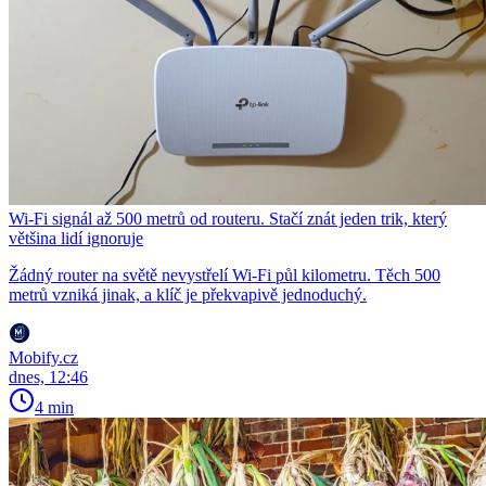
Wi-Fi signál až 500 metrů od routeru. Stačí znát jeden trik, který
většina lidí ignoruje
Žádný router na světě nevystřelí Wi-Fi půl kilometru. Těch 500
metrů vzniká jinak, a klíč je překvapivě jednoduchý.
Mobify.cz
dnes, 12:46
4 min