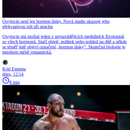
Oxytocin není jen hormon lásky. Nová studie ukazuje jeho
překvapivou roli při strachu
Oxytocin má možná jeden z nejzavádějících mediálních životopisů
ze všech hormonů. Stačí objetí, polibek nebo pohled na dítě a někde
se téměř jistě objeví označení „hormon lásky“. Skutečná biologie je
mnohem méně romantická.
Kód Enigma
dnes, 12:14
8 min