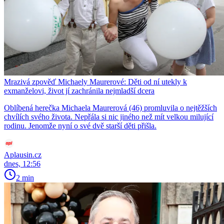
Mrazivá zpověď Michaely Maurerové: Děti od ní utekly k
exmanželovi, život jí zachránila nejmladší dcera
Oblíbená herečka Michaela Maurerová (46) promluvila o nejtěžších
chvílích svého života. Nepřála si nic jiného než mít velkou milující
rodinu. Jenomže nyní o své dvě starší děti přišla.
Aplausin.cz
dnes, 12:56
2 min