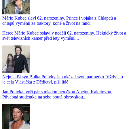
Mário Kubec slaví 62. narozeniny. Prince i vojáka z Chlapců a
chlapů vyměnil za traktory, koně a život na ranči
Herec Mário Kubec oslaví v neděli 62. narozeniny. Hektický život a
svět televizních kamer před lety vyměnil...
Nejmladší syn Bolka Polívky Jan ukázal svou partnerku. Vždyť to
je celá Vlastička z Dědictví, píší lidé
Jan Polívka tvoří pár s mladou herečkou Anetou Kalertovou.
Půvabná studentka na sebe poutá obrovskou...