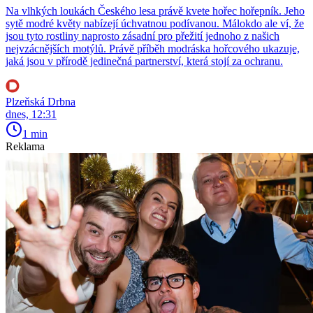
Na vlhkých loukách Českého lesa právě kvete hořec hořepník. Jeho
sytě modré květy nabízejí úchvatnou podívanou. Málokdo ale ví, že
jsou tyto rostliny naprosto zásadní pro přežití jednoho z našich
nejvzácnějších motýlů. Právě příběh modráska hořcového ukazuje,
jaká jsou v přírodě jedinečná partnerství, která stojí za ochranu.
Plzeňská Drbna
dnes, 12:31
1 min
Reklama