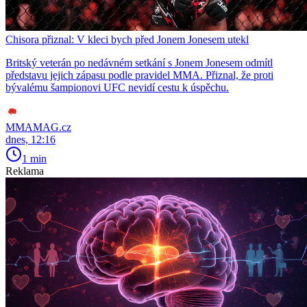
Chisora přiznal: V kleci bych před Jonem Jonesem utekl
Britský veterán po nedávném setkání s Jonem Jonesem odmítl
představu jejich zápasu podle pravidel MMA. Přiznal, že proti
bývalému šampionovi UFC nevidí cestu k úspěchu.
MMAMAG.cz
dnes, 12:16
1 min
Reklama