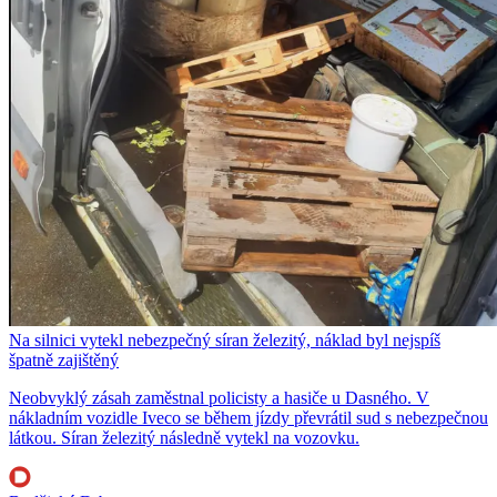
Na silnici vytekl nebezpečný síran železitý, náklad byl nejspíš
špatně zajištěný
Neobvyklý zásah zaměstnal policisty a hasiče u Dasného. V
nákladním vozidle Iveco se během jízdy převrátil sud s nebezpečnou
látkou. Síran železitý následně vytekl na vozovku.