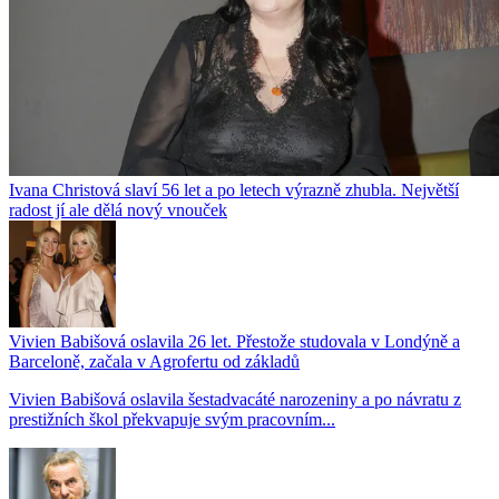
Ivana Christová slaví 56 let a po letech výrazně zhubla. Největší
radost jí ale dělá nový vnouček
Vivien Babišová oslavila 26 let. Přestože studovala v Londýně a
Barceloně, začala v Agrofertu od základů
Vivien Babišová oslavila šestadvacáté narozeniny a po návratu z
prestižních škol překvapuje svým pracovním...