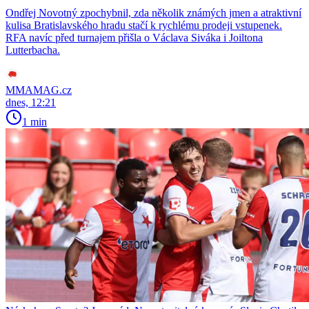
Ondřej Novotný zpochybnil, zda několik známých jmen a atraktivní
kulisa Bratislavského hradu stačí k rychlému prodeji vstupenek.
RFA navíc před turnajem přišla o Václava Siváka i Joiltona
Lutterbacha.
MMAMAG.cz
dnes, 12:21
1 min