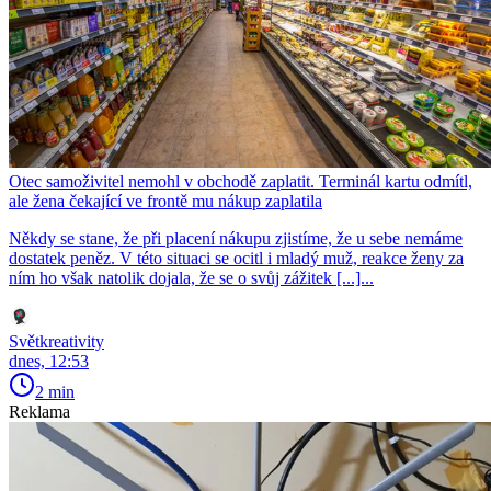
Otec samoživitel nemohl v obchodě zaplatit. Terminál kartu odmítl,
ale žena čekající ve frontě mu nákup zaplatila
Někdy se stane, že při placení nákupu zjistíme, že u sebe nemáme
dostatek peněz. V této situaci se ocitl i mladý muž, reakce ženy za
ním ho však natolik dojala, že se o svůj zážitek [...]...
Světkreativity
dnes, 12:53
2 min
Reklama