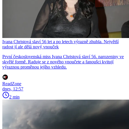
Ivana Christová slaví 56 let a po letech výrazně zhubla. Největší
radost jí ale dělá nový vnouček
První československá miss Ivana Christová slaví 56. narozeniny ve
skvělé formě. Raduje se z nového vnoučete a fanoušci kvitují
výraznou proměnou jejího vzhledu.
ReadZone
dnes, 12:57
2 min