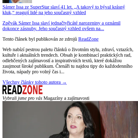
Sámer Issa ze SuperStar slaví 41 let. „A takový to býval krásný
kluk,“ reagují lidé na jeho současný vzhled
Zpěvák Sámer Issa slaví jednačtyřicáté narozeniny a oznámil
dokonce zásnuby. Jeho současný vzhled ovšem na...
Tento článek byl publikován ze zdrojů
ReadZone
Web nabízí pestrou paletu článků o životním stylu, zdraví, vztazích,
kultuře i aktuálních trendech. Obsah je kombinací praktických rad,
odlehčených zajímavostí a inspirativních textů, které dokážou
zaujmout široké publikum. Čtenáři tu najdou tipy do každodenního
života, nápady pro volný čas i...
Všechny články tohoto autora →
Vybrali jsme pro vás
Magazíny a zajímavosti