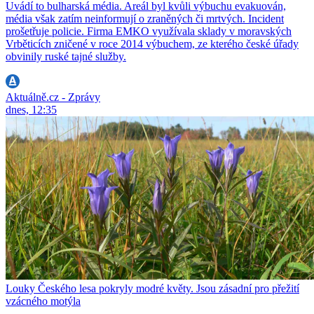
Uvádí to bulharská média. Areál byl kvůli výbuchu evakuován,
média však zatím neinformují o zraněných či mrtvých. Incident
prošetřuje policie. Firma EMKO využívala sklady v moravských
Vrběticích zničené v roce 2014 výbuchem, ze kterého české úřady
obvinily ruské tajné služby.
Aktuálně.cz - Zprávy
dnes, 12:35
Louky Českého lesa pokryly modré květy. Jsou zásadní pro přežití
vzácného motýla