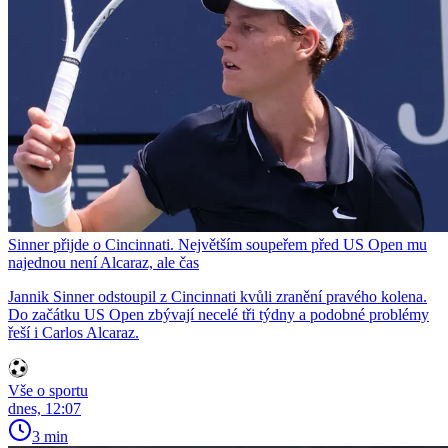
Sinner přijde o Cincinnati. Největším soupeřem před US Open mu
najednou není Alcaraz, ale čas
Jannik Sinner odstoupil z Cincinnati kvůli zranění pravého kolena.
Do začátku US Open zbývají necelé tři týdny a podobné problémy
řeší i Carlos Alcaraz.
Vše o sportu
dnes, 12:07
3 min