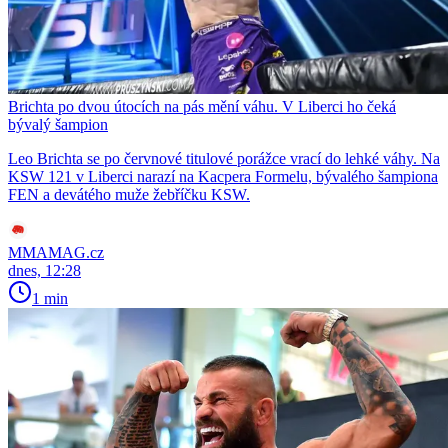
Brichta po dvou útocích na pás mění váhu. V Liberci ho čeká
bývalý šampion
Leo Brichta se po červnové titulové porážce vrací do lehké váhy. Na
KSW 121 v Liberci narazí na Kacpera Formelu, bývalého šampiona
FEN a devátého muže žebříčku KSW.
MMAMAG.cz
dnes, 12:28
1 min