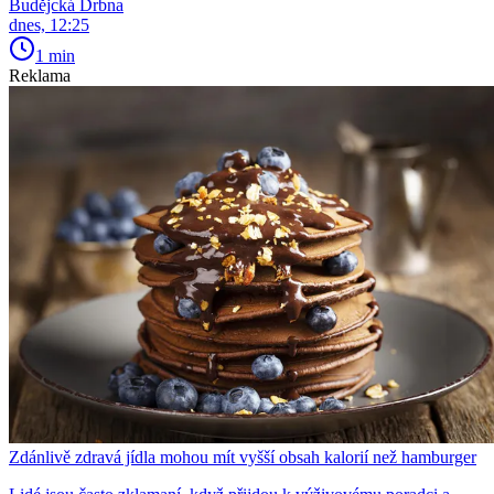
Budějcká Drbna
dnes, 12:25
1 min
Reklama
Zdánlivě zdravá jídla mohou mít vyšší obsah kalorií než hamburger