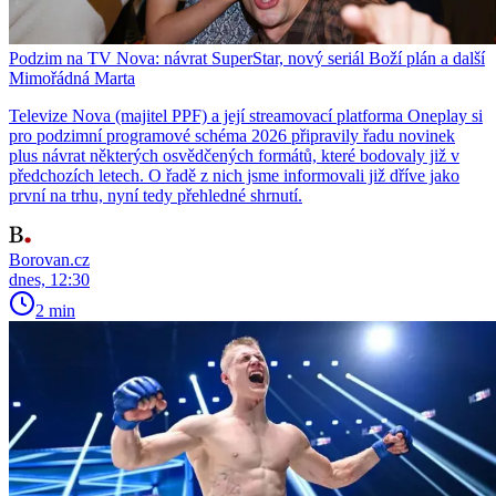
Podzim na TV Nova: návrat SuperStar, nový seriál Boží plán a další
Mimořádná Marta
Televize Nova (majitel PPF) a její streamovací platforma Oneplay si
pro podzimní programové schéma 2026 připravily řadu novinek
plus návrat některých osvědčených formátů, které bodovaly již v
předchozích letech. O řadě z nich jsme informovali již dříve jako
první na trhu, nyní tedy přehledné shrnutí.
Borovan.cz
dnes, 12:30
2 min