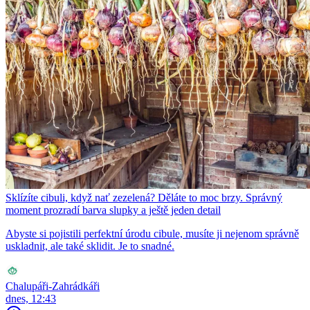
Sklízíte cibuli, když nať zezelená? Děláte to moc brzy. Správný
moment prozradí barva slupky a ještě jeden detail
Abyste si pojistili perfektní úrodu cibule, musíte ji nejenom správně
uskladnit, ale také sklidit. Je to snadné.
Chalupáři-Zahrádkáři
dnes, 12:43