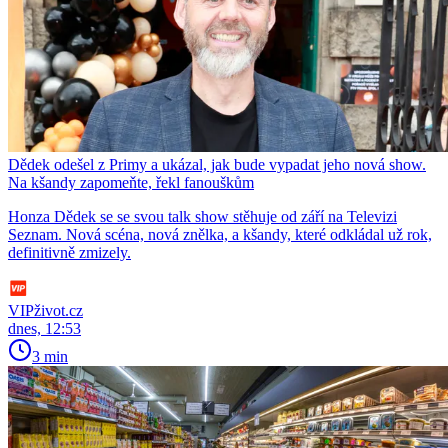
Dědek odešel z Primy a ukázal, jak bude vypadat jeho nová show.
Na kšandy zapomeňte, řekl fanouškům
Honza Dědek se se svou talk show stěhuje od září na Televizi
Seznam. Nová scéna, nová znělka, a kšandy, které odkládal už rok,
definitivně zmizely.
VIPživot.cz
dnes, 12:53
3 min