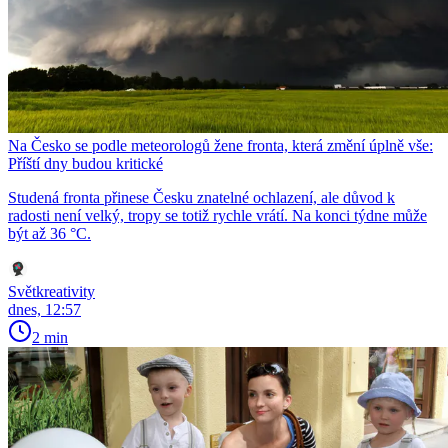
Na Česko se podle meteorologů žene fronta, která změní úplně vše:
Příští dny budou kritické
Studená fronta přinese Česku znatelné ochlazení, ale důvod k
radosti není velký, tropy se totiž rychle vrátí. Na konci týdne může
být až 36 °C.
Světkreativity
dnes, 12:57
2 min