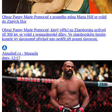
Obraz Panny Marie Pomocné z poutního místa Maria Hilf se vrátil
do Zlatých Hor
Obraz Panny Marie Pomocné, který věřící na Zlatohorsku uctívají
již 300 let, se vrátil z restaurátorské dílny. Ve zlatohorském farním
kostele jej slavnostně přivítají tuto neděli při poutní slavnosti.
Aktuálně.cz - Magazín
dnes, 12:17