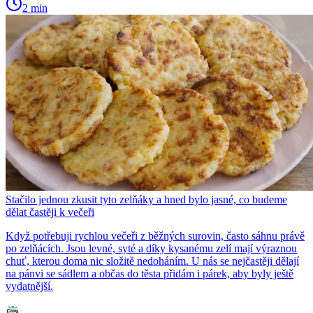
2 min
Stačilo jednou zkusit tyto zelňáky a hned bylo jasné, co budeme
dělat častěji k večeři
Když potřebuji rychlou večeři z běžných surovin, často sáhnu právě
po zelňácích. Jsou levné, syté a díky kysanému zelí mají výraznou
chuť, kterou doma nic složitě nedoháním. U nás se nejčastěji dělají
na pánvi se sádlem a občas do těsta přidám i párek, aby byly ještě
vydatnější.