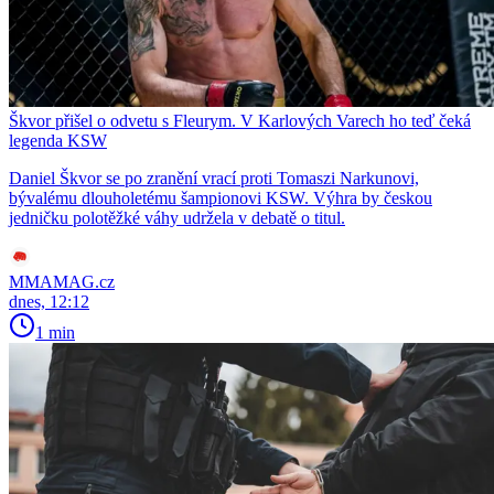
Škvor přišel o odvetu s Fleurym. V Karlových Varech ho teď čeká
legenda KSW
Daniel Škvor se po zranění vrací proti Tomaszi Narkunovi,
bývalému dlouholetému šampionovi KSW. Výhra by českou
jedničku polotěžké váhy udržela v debatě o titul.
MMAMAG.cz
dnes, 12:12
1 min