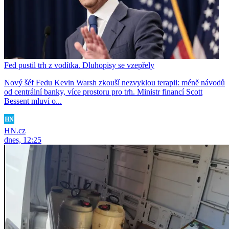
Fed pustil trh z vodítka. Dluhopisy se vzepřely
Nový šéf Fedu Kevin Warsh zkouší nezvyklou terapii: méně návodů
od centrální banky, více prostoru pro trh. Ministr financí Scott
Bessent mluví o...
HN.cz
dnes, 12:25