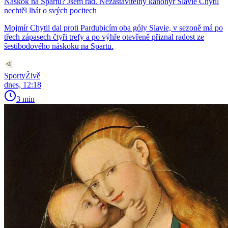
Náskok na Spartu? Jsem rád. Nezastavitelný kanonýr Slavie Chytil
nechtěl lhát o svých pocitech
Mojmír Chytil dal proti Pardubicím oba góly Slavie, v sezoně má po
třech zápasech čtyři trefy a po výhře otevřeně přiznal radost ze
šestibodového náskoku na Spartu.
SportyŽivě
dnes, 12:18
3 min