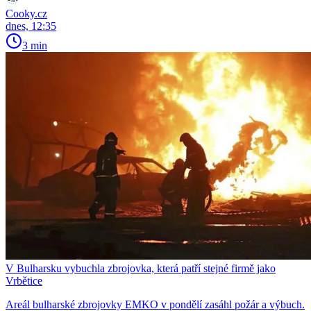
Cooky.cz
dnes, 12:35
3 min
V Bulharsku vybuchla zbrojovka, která patří stejné firmě jako
Vrbětice
Areál bulharské zbrojovky EMKO v pondělí zasáhl požár a výbuch.