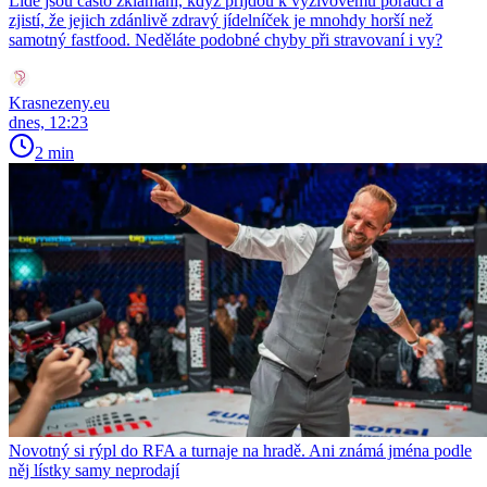
Lidé jsou často zklamaní, když přijdou k výživovému poradci a
zjistí, že jejich zdánlivě zdravý jídelníček je mnohdy horší než
samotný fastfood. Neděláte podobné chyby při stravovaní i vy?
Krasnezeny.eu
dnes, 12:23
2 min
Novotný si rýpl do RFA a turnaje na hradě. Ani známá jména podle
něj lístky samy neprodají