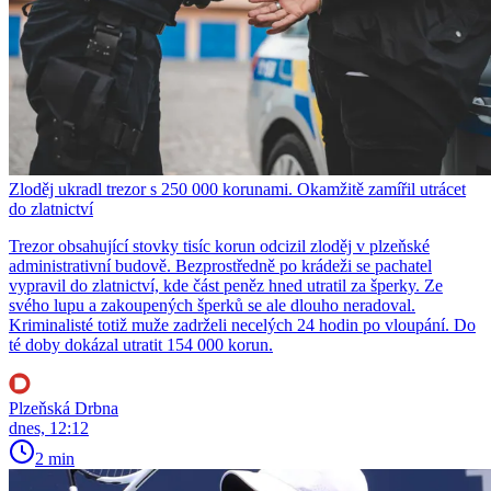
Zloděj ukradl trezor s 250 000 korunami. Okamžitě zamířil utrácet
do zlatnictví
Trezor obsahující stovky tisíc korun odcizil zloděj v plzeňské
administrativní budově. Bezprostředně po krádeži se pachatel
vypravil do zlatnictví, kde část peněz hned utratil za šperky. Ze
svého lupu a zakoupených šperků se ale dlouho neradoval.
Kriminalisté totiž muže zadrželi necelých 24 hodin po vloupání. Do
té doby dokázal utratit 154 000 korun.
Plzeňská Drbna
dnes, 12:12
2 min