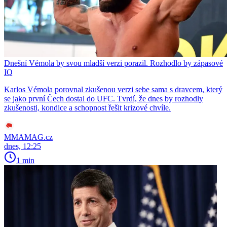
Dnešní Vémola by svou mladší verzi porazil. Rozhodlo by zápasové
IQ
Karlos Vémola porovnal zkušenou verzi sebe sama s dravcem, který
se jako první Čech dostal do UFC. Tvrdí, že dnes by rozhodly
zkušenosti, kondice a schopnost řešit krizové chvíle.
MMAMAG.cz
dnes, 12:25
1 min