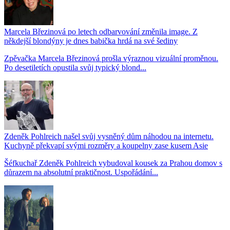
Marcela Březinová po letech odbarvování změnila image. Z
někdejší blondýny je dnes babička hrdá na své šediny
Zpěvačka Marcela Březinová prošla výraznou vizuální proměnou.
Po desetiletích opustila svůj typický blond...
Zdeněk Pohlreich našel svůj vysněný dům náhodou na internetu.
Kuchyně překvapí svými rozměry a koupelny zase kusem Asie
Šéfkuchař Zdeněk Pohlreich vybudoval kousek za Prahou domov s
důrazem na absolutní praktičnost. Uspořádání...