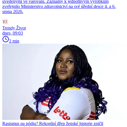
uvedenými ve varování. Záznamy k jednotlivým výrobkům
zveřejnilo Ministerstvo zdravotnictví na své úřední desce 4. a 6.
srpna 2026.
Trendy Život
dnes, 09:03
2 min
Rasismus na pódiu? Rekordní dřep ženské historie zničil