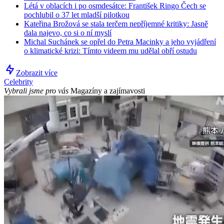
Létá v oblacích i po osmdesátce: František Ringo Čech se
pochlubil o 37 let mladší pilotkou
Kateřina Brožová se stala terčem nepříjemné kritiky: Jasně
dala najevo, co si o ní myslí
Michal Suchánek se opřel do Petra Macinky a jeho vyjádření
o klimatické krizi: Tímto videem mu udělal obří ostudu
Zobrazit více
Celebrity
Vybrali jsme pro vás
Magazíny a zajímavosti