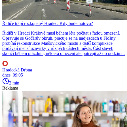
Řidiče trápí rozkopaný Hradec. Kdy bude hotovo?
Řidiči v Hradci Králové musí během léta počítat s řadou omezení.
Opravuje se Gočárův okruh, pracuje se na nadjezdech u Flošny,
probíhá rekonstrukce Malšovického mostu a další komplikace
přidávají menší uzavírky v různých částech města. Část staveb
skončí během prázdnin, některá omezení ale potrvají až do podzimu.
Hradecká Drbna
dnes, 09:05
2 min
Reklama