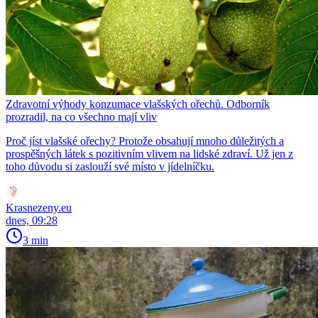
Zdravotní výhody konzumace vlašských ořechů. Odborník
prozradil, na co všechno mají vliv
Proč jíst vlašské ořechy? Protože obsahují mnoho důležitých a
prospěšných látek s pozitivním vlivem na lidské zdraví. Už jen z
toho důvodu si zaslouží své místo v jídelníčku.
Krasnezeny.eu
dnes, 09:28
3 min