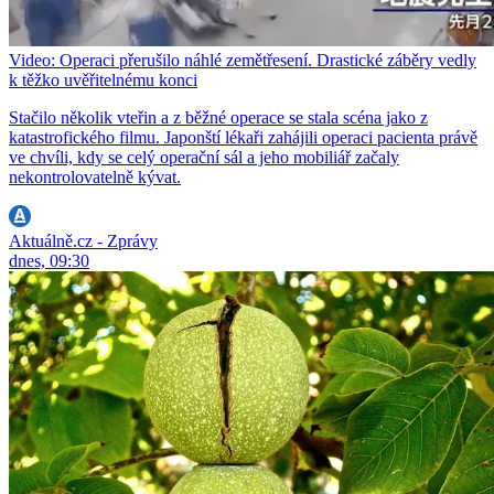
Video: Operaci přerušilo náhlé zemětřesení. Drastické záběry vedly
k těžko uvěřitelnému konci
Stačilo několik vteřin a z běžné operace se stala scéna jako z
katastrofického filmu. Japonští lékaři zahájili operaci pacienta právě
ve chvíli, kdy se celý operační sál a jeho mobiliář začaly
nekontrolovatelně kývat.
Aktuálně.cz - Zprávy
dnes, 09:30