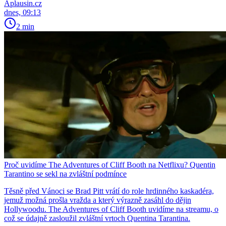
Aplausin.cz
dnes, 09:13
2 min
Proč uvidíme The Adventures of Cliff Booth na Netflixu? Quentin
Tarantino se sekl na zvláštní podmínce
Těsně před Vánoci se Brad Pitt vrátí do role hrdinného kaskadéra,
jemuž možná prošla vražda a který výrazně zasáhl do dějin
Hollywoodu. The Adventures of Cliff Booth uvidíme na streamu, o
což se údajně zasloužil zvláštní vrtoch Quentina Tarantina.