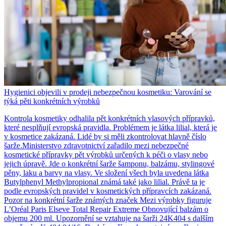
Hygienici objevili v prodeji nebezpečnou kosmetiku: Varování se
týká pěti konkrétních výrobků
Kontrola kosmetiky odhalila pět konkrétních vlasových přípravků,
které nesplňují evropská pravidla. Problémem je látka lilial, která je
v kosmetice zakázaná. Lidé by si měli zkontrolovat hlavně číslo
šarže.Ministerstvo zdravotnictví zařadilo mezi nebezpečné
kosmetické přípravky pět výrobků určených k péči o vlasy nebo
jejich úpravě. Jde o konkrétní šarže šamponu, balzámu, stylingové
pěny, laku a barvy na vlasy. Ve složení všech byla uvedena látka
Butylphenyl Methylpropional známá také jako lilial. Právě ta je
podle evropských pravidel v kosmetických přípravcích zakázaná.
Pozor na konkrétní šarže známých značek Mezi výrobky figuruje
L’Oréal Paris Elseve Total Repair Extreme Obnovující balzám o
objemu 200 ml. Upozornění se vztahuje na šarži 24K404 s dalším