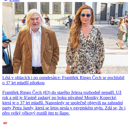
Létá v oblacích i po osmdesátce: František Ringo Čech se pochlubil
o 37 let mladší pilotkou
František Ringo Čech (83) do starého železa rozhodně nepatří. Už
rok a půl je šťastně zadaný po boku půvabné Moniky Kopecké,
která je o 37 let mladší. Naposledy se společně objevili na zahradní
party Petra Jandy, která se letos nesla v egyptském stylu. Zdá se, že i
přes velký věkový rozdíl jim to šlape.