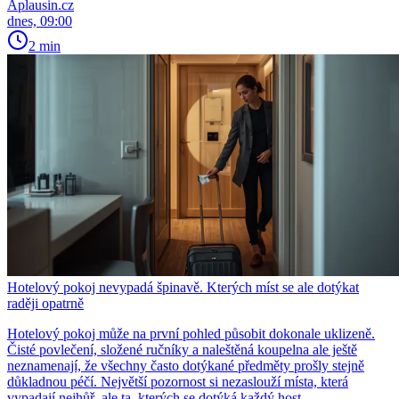
Aplausin.cz
dnes, 09:00
2 min
Hotelový pokoj nevypadá špinavě. Kterých míst se ale dotýkat
raději opatrně
Hotelový pokoj může na první pohled působit dokonale uklizeně.
Čisté povlečení, složené ručníky a naleštěná koupelna ale ještě
neznamenají, že všechny často dotýkané předměty prošly stejně
důkladnou péčí. Největší pozornost si nezaslouží místa, která
vypadají nejhůř, ale ta, kterých se dotýká každý host.