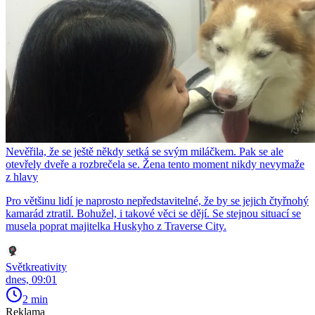
Nevěřila, že se ještě někdy setká se svým miláčkem. Pak se ale
otevřely dveře a rozbrečela se. Žena tento moment nikdy nevymaže
z hlavy
Pro většinu lidí je naprosto nepředstavitelné, že by se jejich čtyřnohý
kamarád ztratil. Bohužel, i takové věci se dějí. Se stejnou situací se
musela poprat majitelka Huskyho z Traverse City.
Světkreativity
dnes, 09:01
2 min
Reklama