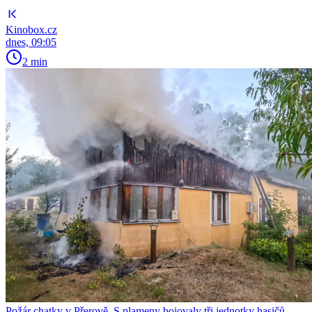
Kinobox.cz
dnes, 09:05
2 min
Požár chatky v Přerově. S plameny bojovaly tři jednotky hasičů