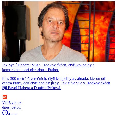
Jak bydlí Habera: Vila v Hodkovičkách, čtyři koupelny a
kompromis mezi přírodou a Prahou
Přes 300 metrů čtverečních, čtyři koupelny a zahrada, kterou od
centra Prahy dělí čtvrt hodiny jízdy. Tak si ve vile v Hodkovičkách
žijí Pavol Habera a Daniela Peštová.
VIPživot.cz
dnes, 09:01
4 min