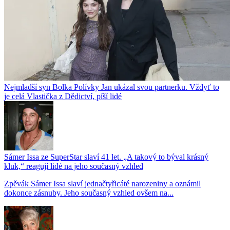
Nejmladší syn Bolka Polívky Jan ukázal svou partnerku. Vždyť to
je celá Vlastička z Dědictví, píší lidé
Sámer Issa ze SuperStar slaví 41 let. „A takový to býval krásný
kluk,“ reagují lidé na jeho současný vzhled
Zpěvák Sámer Issa slaví jednačtyřicáté narozeniny a oznámil
dokonce zásnuby. Jeho současný vzhled ovšem na...