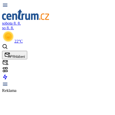
sobota 8. 8.
so 8. 8.
22°C
Přihlášení
Reklama