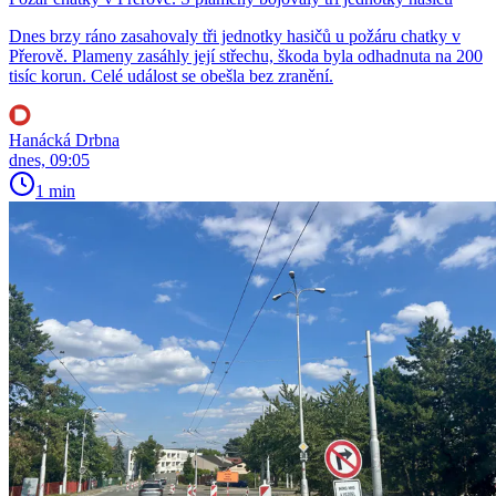
Dnes brzy ráno zasahovaly tři jednotky hasičů u požáru chatky v
Přerově. Plameny zasáhly její střechu, škoda byla odhadnuta na 200
tisíc korun. Celé událost se obešla bez zranění.
Hanácká Drbna
dnes, 09:05
1 min