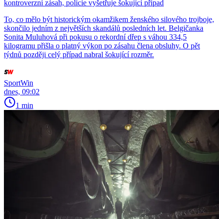
kontroverzní zásah, policie vyšetřuje šokující případ
To, co mělo být historickým okamžikem ženského silového trojboje,
skončilo jedním z největších skandálů posledních let. Belgičanka
Sonita Muluhová při pokusu o rekordní dřep s váhou 334,5
kilogramu přišla o platný výkon po zásahu člena obsluhy. O pět
týdnů později celý případ nabral šokující rozměr.
SportWin
dnes, 09:02
1 min