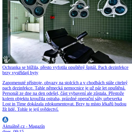
Ochranka se blížila, přesto vyfotila opuštěný špitál. Pach dezinfekce
brzy vystřídají byty
Zapomenuté přístroje, obvazy na stolcích a v chodbách stále citelný
pach dezinfekce. Tahle německá nemocnice je už pár let opuštěná.
Personál ze dne na den odešel, část vybavení ale zůstala. Přestože
kolem objektu kroužila ostraha, prázdné operační sály urbexerka
Lost in Time dokázala zdokumentovat. Brzy tu místo lékařů budou
žít lidé. Tohle je její svědectví.
Aktuálně.cz - Magazín
dnes, 09:15