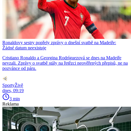
Ronaldovy sestry popřely zprávy o dnešní svatbě na Madeiře:
Žádné datum neexistuje
Cristiano Ronaldo a Georgina Rodríguezová se dnes na Madeiře
nevzali. Zprávy o svatbě stály na řetězci neověřených přepisů, ne na
pozvánce od páru.
SportyŽivě
dnes, 09:19
3 min
Reklama