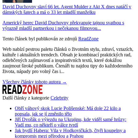
David Duchovny slaví 66 let. Agent Mulder z Akt X dnes natáčí v
dámských šatech a má o 33 let mladší manželku
Americký herec David Duchovny překvapuje tajnou svatbou s
výrazně mladší partnerkou i nečekanou filmovou...
Tento článek byl publikován ze zdrojů
ReadZone
Web nabízí pestrou paletu článků o životním stylu, zdraví, vztazích,
kultuře i aktuálních trendech. Obsah je kombinací praktických rad,
odlehčených zajímavostí a inspirativních textů, které dokážou
zaujmout široké publikum. Čtenáři tu najdou tipy do každodenního
života, nápady pro volný čas i...
Všechny články tohoto autora →
Další články z kategorie
Celebrity
Obří váhový skok Lucie Polišenské: Má dole 22 kilo a
popsala, jak se jí změnilo tělo
Jiří Dvořák o výjezdu na Ukrajinu, kde viděl samé hrůzy:
Vadí mu, co někteří o válce tvrdí
Jak bydlí Habera: Vila v Hodkovičkách, čtyři koupelny a
kompromis mezi přírodou a Prahou