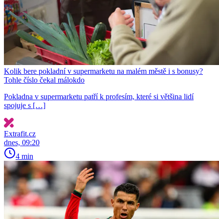
Kolik bere pokladní v supermarketu na malém městě i s bonusy?
Tohle číslo čekal málokdo
Pokladna v supermarketu patří k profesím, které si většina lidí
spojuje s […]
Extrafit.cz
dnes, 09:20
4 min