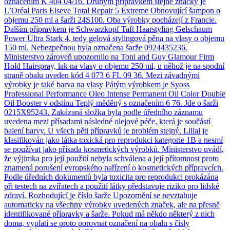
označením K 404 04/16. Druhým přípravkem stejné značky je
L’Oréal Paris Elseve Total Repair 5 Extreme Obnovující šampon o
objemu 250 ml a šarži 24S100. Oba výrobky pocházejí z Francie.
Dalším přípravkem je Schwarzkopf Taft Haarstyling Gelschaum
Power Ultra Stark 4, tedy gelová stylingová pěna na vlasy o objemu
150 ml. Nebezpečnou byla označena šarže 0924435236.
Ministerstvo zároveň upozornilo na Toni and Guy Glamour Firm
Hold Hairspray, lak na vlasy o objemu 250 ml, u něhož je na spodní
straně obalu uveden kód 4 073 6 FL 09 36. Mezi závadnými
výrobky je také barva na vlasy Pátým výrobkem je Syoss
Professional Performance Oleo Intense Permanent Oil Color Double
Oil Booster v odstínu Teplý měděný s označením 6 76. Jde o šarži
0215X95243. Zakázaná složka byla podle úředního záznamu
uvedena mezi přísadami následné olejové péče, která je součástí
balení barvy. U všech pěti přípravků je problém stejný. Lilial je
klasifikován jako látka toxická pro reprodukci kategorie 1B a nesmí
se používat jako přísada kosmetických výrobků. Ministerstvo uvádí,
že výjimka pro její použití nebyla schválena a její přítomnost proto
znamená porušení evropského nařízení o kosmetických přípravcích.
Podle úředních dokumentů byla toxicita pro reprodukci prokázána
při testech na zvířatech a použití látky představuje riziko pro lidské
zdraví. Rozhodující je číslo šarže Upozornění se nevztahuje
automaticky na všechny výrobky uvedených značek, ale na přesně
identifikované přípravky a šarže. Pokud má někdo některý z nich
doma, vyplatí se proto porovnat označení na obalu s čísly