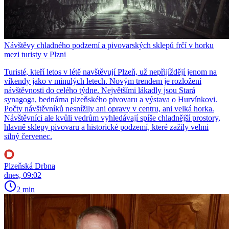
Návštěvy chladného podzemí a pivovarských sklepů frčí v horku
mezi turisty v Plzni
Turisté, kteří letos v létě navštěvují Plzeň, už nepřijíždějí jenom na
víkendy jako v minulých letech. Novým trendem je rozložení
návštěvnosti do celého týdne. Největšími lákadly jsou Stará
synagoga, bednárna plzeňského pivovaru a výstava o Hurvínkovi.
Počty návštěvníků nesnížily ani opravy v centru, ani velká horka.
Návštěvníci ale kvůli vedrům vyhledávají spíše chladnější prostory,
hlavně sklepy pivovaru a historické podzemí, které zažily velmi
silný červenec.
Plzeňská Drbna
dnes, 09:02
2 min