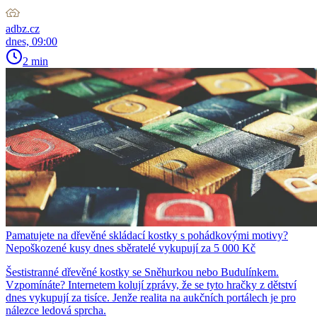
adbz.cz
dnes, 09:00
2 min
Pamatujete na dřevěné skládací kostky s pohádkovými motivy?
Nepoškozené kusy dnes sběratelé vykupují za 5 000 Kč
Šestistranné dřevěné kostky se Sněhurkou nebo Budulínkem.
Vzpomínáte? Internetem kolují zprávy, že se tyto hračky z dětství
dnes vykupují za tisíce. Jenže realita na aukčních portálech je pro
nálezce ledová sprcha.