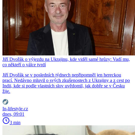
Jiří Dvořák o výjezdu na Ukrajinu, kde viděl samé hrůzy: Vadí mu,
co někteří o válce tvrdí
Jiří Dvořák se v posledních týdnech nepřipomněl jen hereckou
prací. Nedávno mluvil o svých zkušenostech z Ukrajiny a z cest po
Indii, kde si podle vlastních slov uvědomil, jak dobře se v Česku
žije.
In-lifestyle.cz
dnes, 09:01
3 min