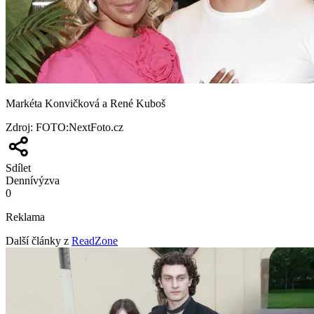
Markéta Konvičková a René Kuboš
Zdroj
:
FOTO:NextFoto.cz
Sdílet
Denní
výzva
0
Reklama
Další články z
ReadZone