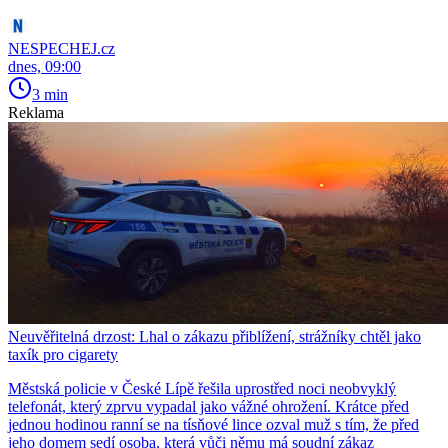
NESPECHEJ.cz
dnes, 09:00
3 min
Reklama
Neuvěřitelná drzost: Lhal o zákazu přiblížení, strážníky chtěl jako
taxík pro cigarety
Městská policie v České Lípě řešila uprostřed noci neobvyklý
telefonát, který zprvu vypadal jako vážné ohrožení. Krátce před
jednou hodinou ranní se na tísňové lince ozval muž s tím, že před
jeho domem sedí osoba, která vůči němu má soudní zákaz