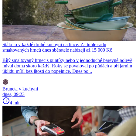
Stálo to v každé druhé kuchyni na lince. Za tuhle sadu
smaltovaných hrnců dnes sběratelé nabízejí až 15 000 Kč
Bílý smaltovaný hrnec s puntíky nebo v jednoduché barevné polevě
míval doma skoro každý. Roky se povaloval po půdách a při jarním
úklidu mířil bez lítosti do popelnice. Dnes po...
Bruneta v kuchyni
dnes, 09:23
4 min