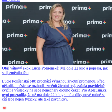
Obří váhový skok Lucie Polišenské: Má dole 22 kilo a popsala, jak
se jí změnilo tělo
Lucie Polišenská (40) prochází výraznou životní proměnou. Před
několika měsíci se rozhodla změnit životní styl, začala pravidelně
cvičit a výsledky na sebe nenechaly dlouho čekat. Pro Aplausin.cz
nyní prozradila, že už má dole 22 kilogramů a díky nové rutině se
cítí lépe nejen fyzicky, ale také psychicky.