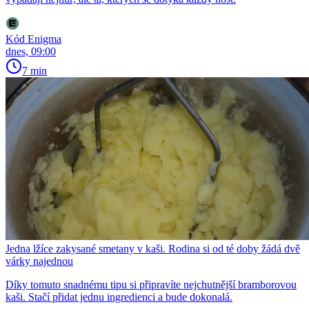
Kód Enigma
dnes, 09:00
7 min
Jedna lžíce zakysané smetany v kaši. Rodina si od té doby žádá dvě
várky najednou
Díky tomuto snadnému tipu si připravíte nejchutnější bramborovou
kaši. Stačí přidat jednu ingredienci a bude dokonalá.