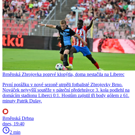
Brněnská Zbrojovka poprvé klopýtla, doma nestačila na Liberec
První porážku v nové sezoně utrpěli fotbalisté Zbrojovky Brno.
Nováček nejvyšší soutěže v páteční předehrávce 3. kola podlehl na
domácím stadionu Liberci 0:1. Hostům zajistil tři body gólem z 61.
minuty Patrik Dulay.
Brněnská Drbna
dnes, 19:40
2 min