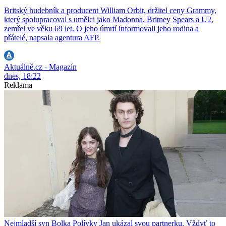
Britský hudebník a producent William Orbit, držitel ceny Grammy,
který spolupracoval s umělci jako Madonna, Britney Spears a U2,
zemřel ve věku 69 let. O jeho úmrtí informovali jeho rodina a
přátelé, napsala agentura AFP.
Aktuálně.cz - Magazín
dnes, 18:22
Reklama
Nejmladší syn Bolka Polívky Jan ukázal svou partnerku. Vždyť to