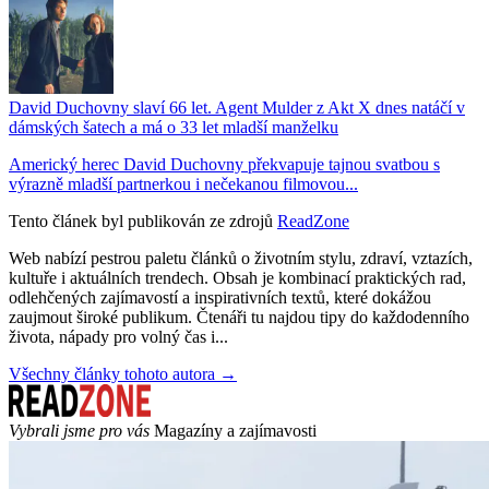
David Duchovny slaví 66 let. Agent Mulder z Akt X dnes natáčí v
dámských šatech a má o 33 let mladší manželku
Americký herec David Duchovny překvapuje tajnou svatbou s
výrazně mladší partnerkou i nečekanou filmovou...
Tento článek byl publikován ze zdrojů
ReadZone
Web nabízí pestrou paletu článků o životním stylu, zdraví, vztazích,
kultuře i aktuálních trendech. Obsah je kombinací praktických rad,
odlehčených zajímavostí a inspirativních textů, které dokážou
zaujmout široké publikum. Čtenáři tu najdou tipy do každodenního
života, nápady pro volný čas i...
Všechny články tohoto autora →
Vybrali jsme pro vás
Magazíny a zajímavosti