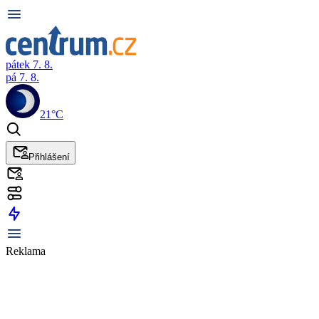
pátek 7. 8.
pá 7. 8.
21°C
Přihlášení
Reklama