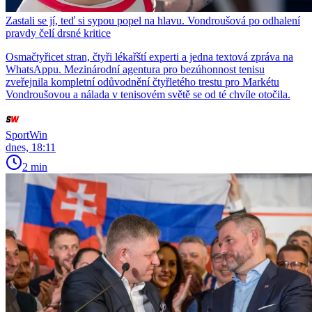
Zastali se jí, teď si sypou popel na hlavu. Vondroušová po odhalení
pravdy čelí drsné kritice
Osmačtyřicet stran, čtyři lékařští experti a jedna textová zpráva na
WhatsAppu. Mezinárodní agentura pro bezúhonnost tenisu
zveřejnila kompletní odůvodnění čtyřletého trestu pro Markétu
Vondroušovou a nálada v tenisovém světě se od té chvíle otočila.
SportWin
dnes, 18:11
2 min