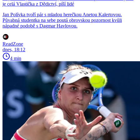
je celá Vlastička z Dědictví, píší lidé
Jan Polívka tvoří pár s mladou herečkou Anetou Kalertovou.
Půvabná studentka na sebe poutá obrovskou pozornost kvůli
nápadné podobě s Dagmar Havlovou.
ReadZone
dnes, 18:12
4 min