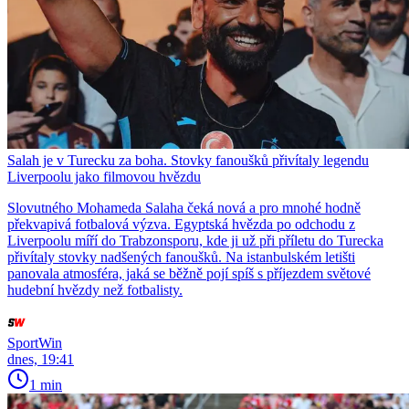
Salah je v Turecku za boha. Stovky fanoušků přivítaly legendu
Liverpoolu jako filmovou hvězdu
Slovutného Mohameda Salaha čeká nová a pro mnohé hodně
překvapivá fotbalová výzva. Egyptská hvězda po odchodu z
Liverpoolu míří do Trabzonsporu, kde ji už při příletu do Turecka
přivítaly stovky nadšených fanoušků. Na istanbulském letišti
panovala atmosféra, jaká se běžně pojí spíš s příjezdem světové
hudební hvězdy než fotbalisty.
SportWin
dnes, 19:41
1 min