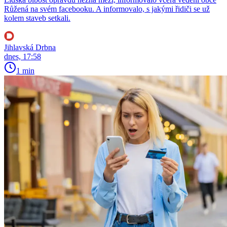
Růžená na svém facebooku. A informovalo, s jakými řidiči se už
kolem staveb setkali.
Jihlavská Drbna
dnes, 17:58
1 min