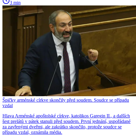
3 min
Špičky arménské církve skončily před soudem. Soudce se případu
vzdal
Hlava Arménské apoštolské církve, katolikos Garegin II., a dalších
šest prelátů v pátek stanuli před soudem. První jednání, uspořádané
za zavřenými dveřmi, ale zakrátko skončilo, protože soudce se
případu vzdal, oznámila média.