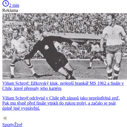
2 min
Reklama
Viliam Schrojf: žižkovský kluk, nejlepší brankář MS 1962 a finále v
Chile, které přepsaly jeho kariéru
Viliam Schrojf odchytal v Chile pět zápasů jako neprůstřelná zeď.
Pak mu těsně před finále vtiskli do rukou trofej, a začalo se psát
úplně jiné vyprávění.
SportyŽivě