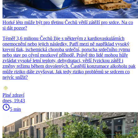
Horké léto může být pro třetinu Čechů větší zátěží pro srdce. Na co
si dát pozor?
Téměř 3,6 milionu Čechů žije s některým z kardiovaskulárních
onemocnění nebo jejich následky. Patří mezi ně například vysoký
krevní tlak, ischemická choroba srdeční, porucha srdečního rytmu
nebo stav po cévní mozkové příhodě. Právě tito lidé mohou hůře
zvládat vysoké letní teploty, dehydrataci, větší fyzickou zátěž i
změny režimu během dovolených. Častější konzumace alkoholu pak
může riziko dále zvyšovat. Jak tedy riziko problémů se srdcem co
nejvíc snížit?
Plné zdraví
dnes, 19:43
5 min