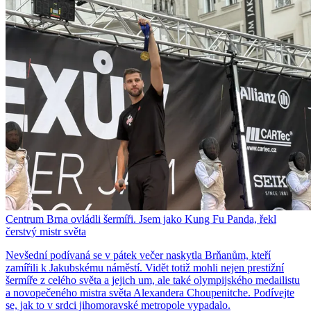
Centrum Brna ovládli šermíři. Jsem jako Kung Fu Panda, řekl
čerstvý mistr světa
Nevšední podívaná se v pátek večer naskytla Brňanům, kteří
zamířili k Jakubskému náměstí. Vidět totiž mohli nejen prestižní
šermíře z celého světa a jejich um, ale také olympijského medailistu
a novopečeného mistra světa Alexandera Choupenitche. Podívejte
se, jak to v srdci jihomoravské metropole vypadalo.