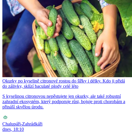
Okurky po kyselině citronové rostou do šířky i délky. Kdo ji přidá
do zálivky, sklízí baculaté plody celé léto
S kyselinou citronovou nepěstujete jen okurky, ale také robustní
zahradní ekosystém, který podporuje růst, bojuje proti chorobám a
přináší skvělou úrodu.
Chalupáři-Zahrádkáři
dnes, 18:10