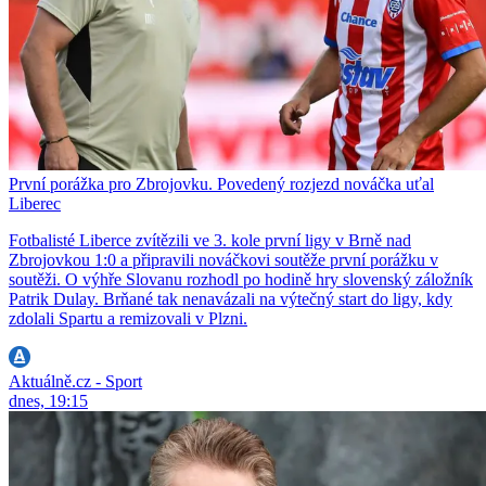
První porážka pro Zbrojovku. Povedený rozjezd nováčka uťal
Liberec
Fotbalisté Liberce zvítězili ve 3. kole první ligy v Brně nad
Zbrojovkou 1:0 a připravili nováčkovi soutěže první porážku v
soutěži. O výhře Slovanu rozhodl po hodině hry slovenský záložník
Patrik Dulay. Brňané tak nenavázali na výtečný start do ligy, kdy
zdolali Spartu a remizovali v Plzni.
Aktuálně.cz - Sport
dnes, 19:15