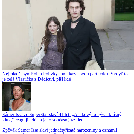
Nejmladší syn Bolka Polívky Jan ukázal svou partnerku. Vždyť to
je celá Vlastička z Dědictví, píší lidé
Sámer Issa ze SuperStar slaví 41 let. „A takový to býval krásný
kluk,“ reagují lidé na jeho současný vzhled
Zpěvák Sámer Issa slaví jednačtyřicáté narozeniny a oznámil