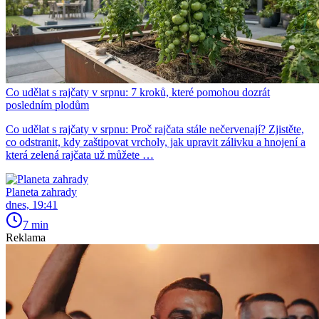
Co udělat s rajčaty v srpnu: 7 kroků, které pomohou dozrát
posledním plodům
Co udělat s rajčaty v srpnu: Proč rajčata stále nečervenají? Zjistěte,
co odstranit, kdy zaštipovat vrcholy, jak upravit zálivku a hnojení a
která zelená rajčata už můžete …
Planeta zahrady
dnes, 19:41
7 min
Reklama