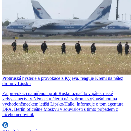
Protiruská hysterie a provokace z Kyjeva, reaguje Kreml na nález
dronu v Lipsku
Za provokaci namířenou proti Rusku označilo v pátek ruské
velvyslanectví v Německu úterní nález dronu s výbušninou na
východoněmeckém letišti Lipsko/Halle. Informuje o tom agentura
DPA. Berlín oficiálně Moskvu v souvislosti s tímto případem z
ničeho neobvinil.