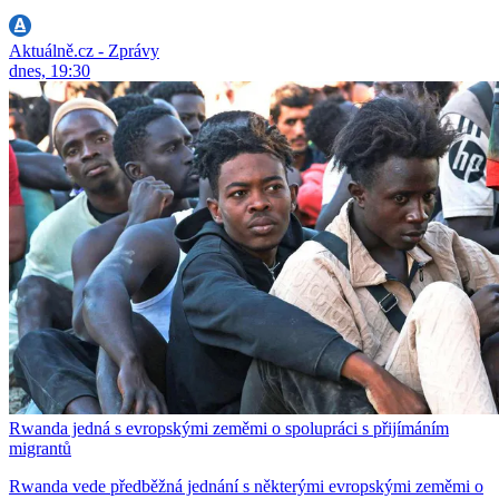
Aktuálně.cz - Zprávy
dnes, 19:30
Rwanda jedná s evropskými zeměmi o spolupráci s přijímáním
migrantů
Rwanda vede předběžná jednání s některými evropskými zeměmi o