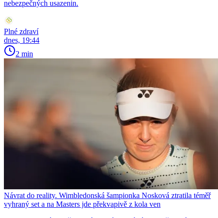
nebezpečných usazenin.
Plné zdraví
dnes, 19:44
2 min
Návrat do reality. Wimbledonská šampionka Nosková ztratila téměř
vyhraný set a na Masters jde překvapivě z kola ven