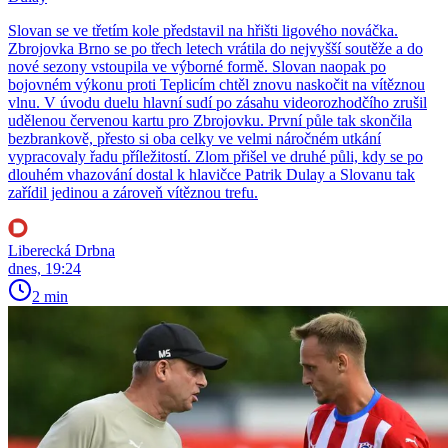
Slovan se ve třetím kole představil na hřišti ligového nováčka.
Zbrojovka Brno se po třech letech vrátila do nejvyšší soutěže a do
nové sezony vstoupila ve výborné formě. Slovan naopak po
bojovném výkonu proti Teplicím chtěl znovu naskočit na vítěznou
vlnu. V úvodu duelu hlavní sudí po zásahu videorozhodčího zrušil
udělenou červenou kartu pro Zbrojovku. První půle tak skončila
bezbrankově, přesto si oba celky ve velmi náročném utkání
vypracovaly řadu příležitostí. Zlom přišel ve druhé půli, kdy se po
dlouhém vhazování dostal k hlavičce Patrik Dulay a Slovanu tak
zařídil jedinou a zároveň vítěznou trefu.
Liberecká Drbna
dnes, 19:24
2 min