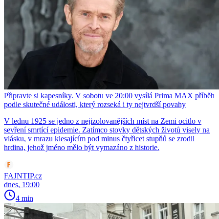
Připravte si kapesníky. V sobotu ve 20:00 vysílá Prima MAX příběh
podle skutečné události, který rozseká i ty nejtvrdší povahy
V lednu 1925 se jedno z nejizolovanějších míst na Zemi ocitlo v
sevření smrtící epidemie. Zatímco stovky dětských životů visely na
vlásku, v mrazu klesajícím pod minus čtyřicet stupňů se zrodil
hrdina, jehož jméno mělo být vymazáno z historie.
FAJNTIP.cz
dnes, 19:00
4 min