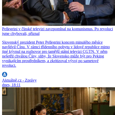
Pellegrini v čínské televizi zavzpomínal na komunismus. Po revoluci
jsme chybovali, přiznal
Slovenský prezident Peter Pellegrini koncem minulého měsíce
navštívil Čínu. V rámci třídenního pobytu v lidové republice mimo
jiné kývnul na rozhovor pro tamější státní televizi CGTN. V něm
nešetřil chválou Číny, sliby, že Slovensko může být pro Peking
vynikajícím prostředníkem, a zkritizoval vývoj po sametové
revoluci.
Aktuálně.cz - Zprávy
dnes, 18:11