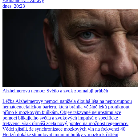
Aktuálně.cz - Zprávy
dnes, 20:23
Alzheimerova nemoc: Světlo a zvuk zpomalují průběh
Léčba Alzheimerovy nemoci narážela dlouhá léta na neprostupnou
hematoencefalickou bariéru, která bránila většině léků proniknout
přímo k mozkovým buňkám. Objev takzvané neurostimulace
pomocí blikajícího světla a zvukových impulsů o specifické
frekvenci však přináší zcela nový pohled na možnost regenerace.
Vědci zjistili, že synchronizace mozkových vln na frekvenci 40
Hertzů dokáže stimulovat imunitní buňky v mozku k čištění