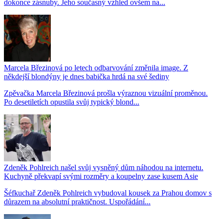
dokonce zásnuby. Jeho současný vzhled ovšem na...
Marcela Březinová po letech odbarvování změnila image. Z
někdejší blondýny je dnes babička hrdá na své šediny
Zpěvačka Marcela Březinová prošla výraznou vizuální proměnou.
Po desetiletích opustila svůj typický blond...
Zdeněk Pohlreich našel svůj vysněný dům náhodou na internetu.
Kuchyně překvapí svými rozměry a koupelny zase kusem Asie
Šéfkuchař Zdeněk Pohlreich vybudoval kousek za Prahou domov s
důrazem na absolutní praktičnost. Uspořádání...