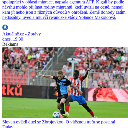
spolupráci v oblasti migrace, napsala agentura AFP. Kigali by podle
návrhu mohlo přijímat rodiny migrantů, kteří uvízli na cestě, nemají
kam jít nebo jsou z různých důvodů v ohrožení. Země dohody zatím
nedosáhly, uvedla mluvčí rwandské vlády Yolande Makoloová.
Aktuálně.cz - Zprávy
dnes, 19:30
Reklama
Slovan ovládl duel se Zbrojovkou. O vítěznou trefu se postaral
Dulay