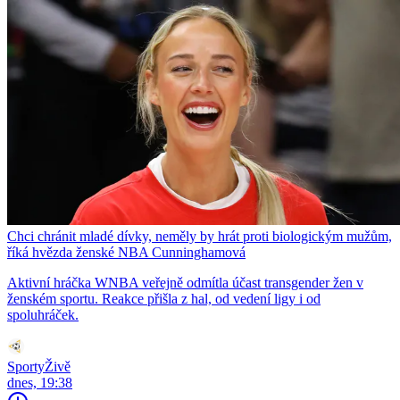
Chci chránit mladé dívky, neměly by hrát proti biologickým mužům,
říká hvězda ženské NBA Cunninghamová
Aktivní hráčka WNBA veřejně odmítla účast transgender žen v
ženském sportu. Reakce přišla z hal, od vedení ligy i od
spoluhráček.
SportyŽivě
dnes, 19:38