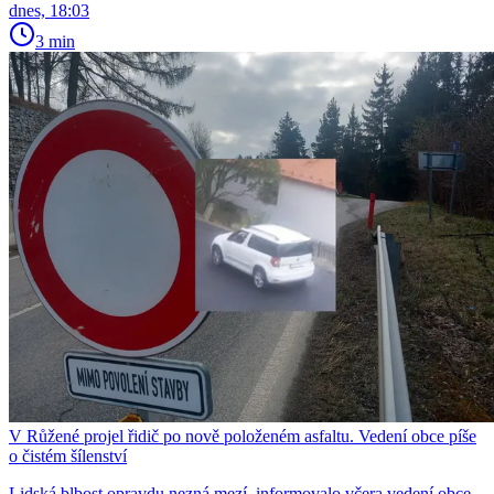
dnes, 18:03
3 min
V Růžené projel řidič po nově položeném asfaltu. Vedení obce píše
o čistém šílenství
Lidská blbost opravdu nezná mezí, informovalo včera vedení obce