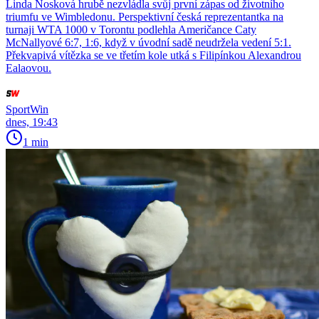
Linda Nosková hrubě nezvládla svůj první zápas od životního
triumfu ve Wimbledonu. Perspektivní česká reprezentantka na
turnaji WTA 1000 v Torontu podlehla Američance Caty
McNallyové 6:7, 1:6, když v úvodní sadě neudržela vedení 5:1.
Překvapivá vítězka se ve třetím kole utká s Filipínkou Alexandrou
Ealaovou.
SportWin
dnes, 19:43
1 min