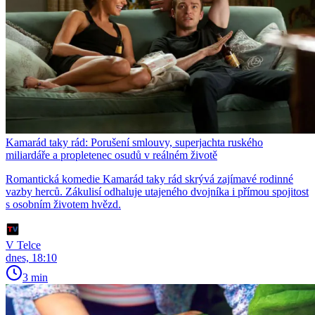
Kamarád taky rád: Porušení smlouvy, superjachta ruského
miliardáře a propletenec osudů v reálném životě
Romantická komedie Kamarád taky rád skrývá zajímavé rodinné
vazby herců. Zákulisí odhaluje utajeného dvojníka i přímou spojitost
s osobním životem hvězd.
V Telce
dnes, 18:10
3 min