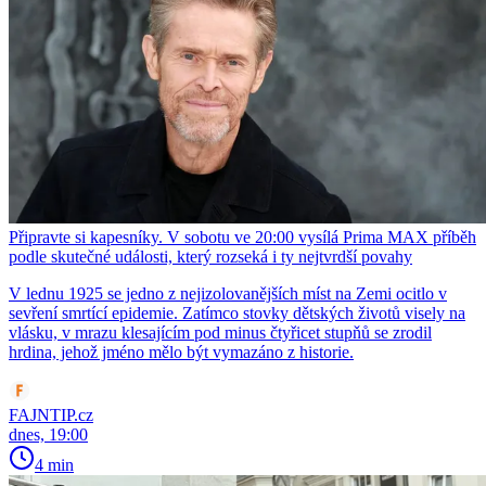
Připravte si kapesníky. V sobotu ve 20:00 vysílá Prima MAX příběh
podle skutečné události, který rozseká i ty nejtvrdší povahy
V lednu 1925 se jedno z nejizolovanějších míst na Zemi ocitlo v
sevření smrtící epidemie. Zatímco stovky dětských životů visely na
vlásku, v mrazu klesajícím pod minus čtyřicet stupňů se zrodil
hrdina, jehož jméno mělo být vymazáno z historie.
FAJNTIP.cz
dnes, 19:00
4 min