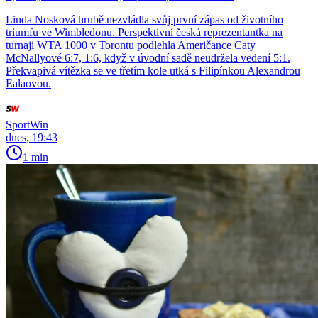
Linda Nosková hrubě nezvládla svůj první zápas od životního
triumfu ve Wimbledonu. Perspektivní česká reprezentantka na
turnaji WTA 1000 v Torontu podlehla Američance Caty
McNallyové 6:7, 1:6, když v úvodní sadě neudržela vedení 5:1.
Překvapivá vítězka se ve třetím kole utká s Filipínkou Alexandrou
Ealaovou.
SportWin
dnes, 19:43
1 min