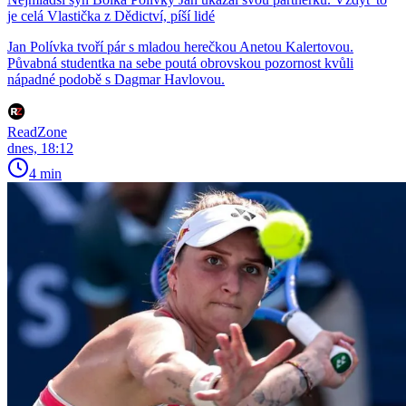
je celá Vlastička z Dědictví, píší lidé
Jan Polívka tvoří pár s mladou herečkou Anetou Kalertovou.
Půvabná studentka na sebe poutá obrovskou pozornost kvůli
nápadné podobě s Dagmar Havlovou.
ReadZone
dnes, 18:12
4 min