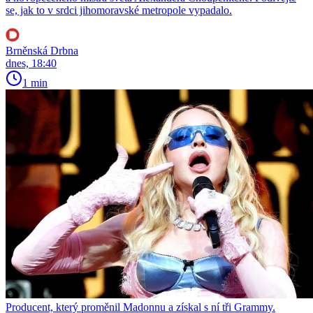
se, jak to v srdci jihomoravské metropole vypadalo.
Brněnská Drbna
dnes, 18:40
1 min
Producent, který proměnil Madonnu a získal s ní tři Grammy.