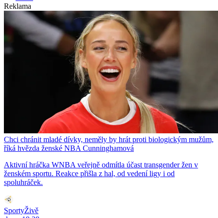
Reklama
Chci chránit mladé dívky, neměly by hrát proti biologickým mužům,
říká hvězda ženské NBA Cunninghamová
Aktivní hráčka WNBA veřejně odmítla účast transgender žen v
ženském sportu. Reakce přišla z hal, od vedení ligy i od
spoluhráček.
SportyŽivě