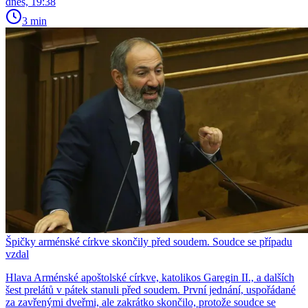
dnes, 19:38
3 min
Špičky arménské církve skončily před soudem. Soudce se případu
vzdal
Hlava Arménské apoštolské církve, katolikos Garegin II., a dalších
šest prelátů v pátek stanuli před soudem. První jednání, uspořádané
za zavřenými dveřmi, ale zakrátko skončilo, protože soudce se