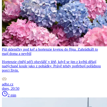
Půl skleničky pod keř a hortenzie kvetou do října. Zahrádkáři to
mají doma a nevědí
Hortenzie chtějí péči obzvlášť v létě, když se jim z květů dělají
nadýchané koule jako z pohádky. Právě tehdy potřebují pořádnou
porci živin.
adbz.cz
dnes, 20:50
2 min