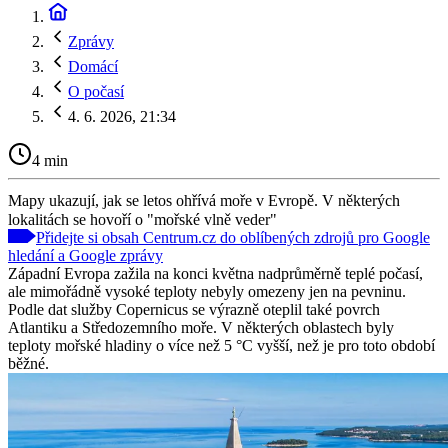
Zprávy
Domácí
O počasí
4. 6. 2026, 21:34
4 min
Mapy ukazují, jak se letos ohřívá moře v Evropě. V některých
lokalitách se hovoří o "mořské vlně veder"
Přidejte si obsah Centrum.cz do oblíbených zdrojů pro Google
hledání a Google zprávy
Západní Evropa zažila na konci května nadprůměrně teplé počasí,
ale mimořádně vysoké teploty nebyly omezeny jen na pevninu.
Podle dat služby Copernicus se výrazně oteplil také povrch
Atlantiku a Středozemního moře. V některých oblastech byly
teploty mořské hladiny o více než 5 °C vyšší, než je pro toto období
běžné.