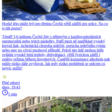
Horké léto může být pro třetinu Čechů větší zátěží pro srdce. Na co
si dát pozor?
Téměř 3,6 milionu Čechů žije s některým z kardiovaskulárních
onemocnění nebo jejich následky. Patří mezi ně například vysoký
krevní tlak, ischemická choroba srdeční, porucha srdečního rytmu
nebo stav po cévní mozkové příhodě. Právě tito lidé mohou hůře
zvládat vysoké letní teploty, dehydrataci, větší fyzickou zátěž i
změny režimu během dovolených. Častější konzumace alkoholu pak
může riziko dále zvyšovat. Jak tedy riziko problémů se srdcem co
nejvíc snížit?
Plné zdraví
dnes, 19:43
5 min