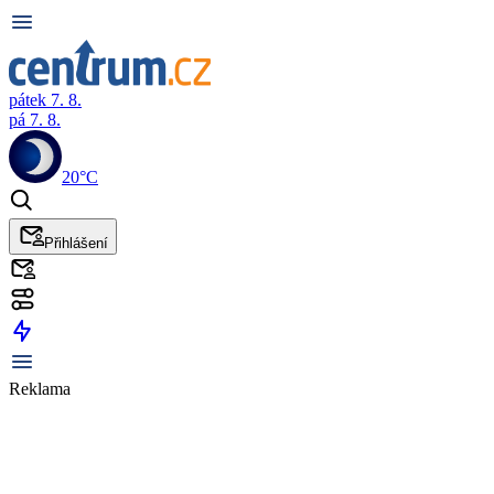
pátek 7. 8.
pá 7. 8.
20°C
Přihlášení
Reklama