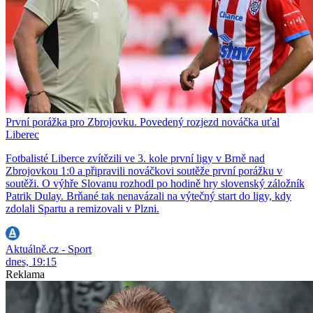
První porážka pro Zbrojovku. Povedený rozjezd nováčka uťal
Liberec
Fotbalisté Liberce zvítězili ve 3. kole první ligy v Brně nad
Zbrojovkou 1:0 a připravili nováčkovi soutěže první porážku v
soutěži. O výhře Slovanu rozhodl po hodině hry slovenský záložník
Patrik Dulay. Brňané tak nenavázali na výtečný start do ligy, kdy
zdolali Spartu a remizovali v Plzni.
Aktuálně.cz - Sport
dnes, 19:15
Reklama