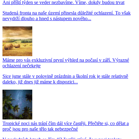
Ani příští týden se veder nezbavíme. Víme, dokdy budou trvat
Studená fronta na naše území přinesla důležité ochlazení. To však
nevydrží dlouho a hned s nástupem nového...
Máme pro vás exkluzivní první výhled na počasí v září. Výrazné
ochlazení nečekejte
Sice jsme stále v polovině prázdnin a školní rok je stále relativně
daleko, již dnes již máme k dispozici...
Tropické noci nás trápí čím dál více častěji. Přečtěte si, co dělat a
proč jsou pro naše tělo tak nebezpečné