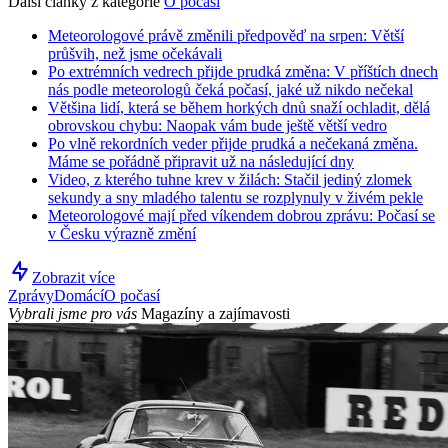
Další články z kategorie
O počasí
Meteorologové právě změnili předpověď na srpen: Větší
průšvih, než jsme očekávali
Po extrémních vedrech přijde prudká změna: V příštích dnech
nás podle meteorologů čeká počasí, jaké už nikdo nečekal
Většina lidí, která se během horkých dnů snaží ochladit, dělá
obrovskou chybu: Naopak vám bude ještě větší vedro
Po vlně rekordních veder přijde prudká a nečekaná změna.
Máme se pořádně připravit už na následující dny
Video, z kterého tuhne krev v žilách: Stačil jediný zlomek
sekundy a sny mladého talentu se rozplynuly v živém pekle
Meteorologové mají před víkendem dobrou zprávu: Počasí se
v Česku výrazně změní
Zobrazit více
Zprávy
Domácí
O počasí
Vybrali jsme pro vás
Magazíny a zajímavosti