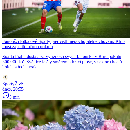
Fanoušci fotbalové Sparty předvedli nepochopitelné chování. Klub
musí zaplatit tučnou pokutu
Sparta Praha dostala za výtržnosti svých fanoušků v Brně pokutu
300 000 Kč. Světlice letěly směrem k hrací ploše, v sektoru hostů
hořela střecha toalet.
SportyŽivě
dnes, 20:55
3 min