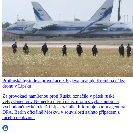
Protiruská hysterie a provokace z Kyjeva, reaguje Kreml na nález
dronu v Lipsku
Za provokaci namířenou proti Rusku označilo v pátek ruské
velvyslanectví v Německu úterní nález dronu s výbušninou na
východoněmeckém letišti Lipsko/Halle. Informuje o tom agentura
DPA. Berlín oficiálně Moskvu v souvislosti s tímto případem z
ničeho neobvinil.