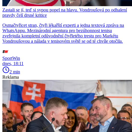
Zastali se jí, teď si sypou popel na hlavu. Vondroušová po odhalení
pravdy čelí drsné kritice
Osmačtyřicet stran, čtyři lékařští experti a jedna textová zpráva na
WhatsAppu. Mezinárodní agentura pro bezúhonnost tenisu
zveřejnila kompletní odůvodnění čtyřletého trestu pro Markétu
Vondroušovou a nálada v tenisovém světě se od té chvíle otočila.
SportWin
dnes, 18:11
2 min
Reklama