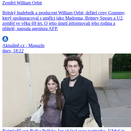
Zemřel William Orbit
Britský hudebník a producent William Orbit, držitel ceny Grammy,
který spolupracoval s umělci jako Madonna, Britney Spears a U2,
zemřel ve věku 69 let. O jeho úmrtí informovali jeho rodina a
přátelé, napsala agentura AFP.
Aktuálně.cz - Magazín
dnes, 18:22
Nejmladší syn Bolka Polívky Jan ukázal svou partnerku. Vždyť to