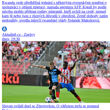
Rwanda vede předběžná jednání s některými evropskými zeměmi o
spolupráci v oblasti migrace, napsala agentura AFP. Kigali by podle
návrhu mohlo přijímat rodiny migrantů, kteří uvízli na cestě, nemají
kam jít nebo jsou z různých důvodů v ohrožení. Země dohody zatím
nedosáhly, uvedla mluvčí rwandské vlády Yolande Makoloová.
Aktuálně.cz - Zprávy
dnes, 19:30
Slovan ovládl duel se Zbrojovkou. O vítěznou trefu se postaral