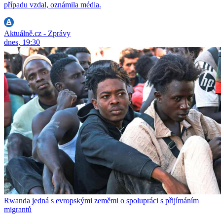
případu vzdal, oznámila média.
Aktuálně.cz - Zprávy
dnes, 19:30
Rwanda jedná s evropskými zeměmi o spolupráci s přijímáním
migrantů