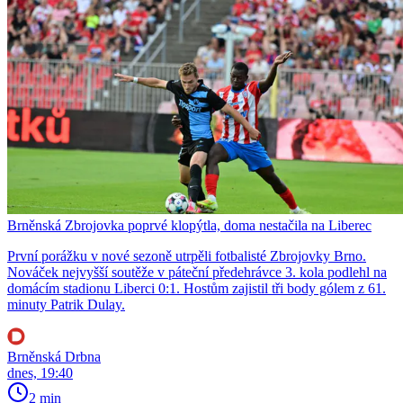
Brněnská Zbrojovka poprvé klopýtla, doma nestačila na Liberec
První porážku v nové sezoně utrpěli fotbalisté Zbrojovky Brno.
Nováček nejvyšší soutěže v páteční předehrávce 3. kola podlehl na
domácím stadionu Liberci 0:1. Hostům zajistil tři body gólem z 61.
minuty Patrik Dulay.
Brněnská Drbna
dnes, 19:40
2 min