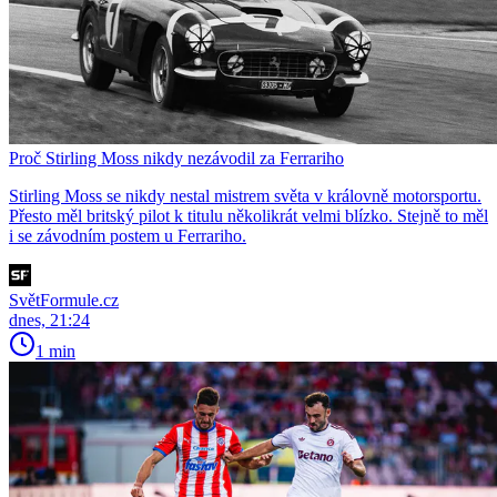
Proč Stirling Moss nikdy nezávodil za Ferrariho
Stirling Moss se nikdy nestal mistrem světa v královně motorsportu.
Přesto měl britský pilot k titulu několikrát velmi blízko. Stejně to měl
i se závodním postem u Ferrariho.
SvětFormule.cz
dnes, 21:24
1 min