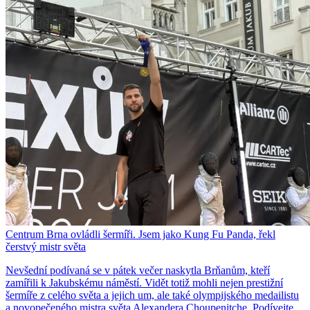
Centrum Brna ovládli šermíři. Jsem jako Kung Fu Panda, řekl
čerstvý mistr světa
Nevšední podívaná se v pátek večer naskytla Brňanům, kteří
zamířili k Jakubskému náměstí. Vidět totiž mohli nejen prestižní
šermíře z celého světa a jejich um, ale také olympijského medailistu
a novopečeného mistra světa Alexandera Choupenitche. Podívejte