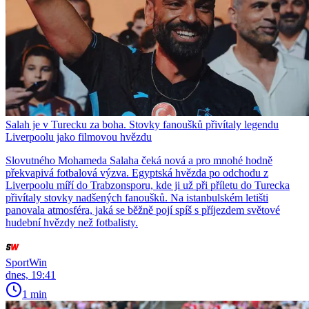
Salah je v Turecku za boha. Stovky fanoušků přivítaly legendu
Liverpoolu jako filmovou hvězdu
Slovutného Mohameda Salaha čeká nová a pro mnohé hodně
překvapivá fotbalová výzva. Egyptská hvězda po odchodu z
Liverpoolu míří do Trabzonsporu, kde ji už při příletu do Turecka
přivítaly stovky nadšených fanoušků. Na istanbulském letišti
panovala atmosféra, jaká se běžně pojí spíš s příjezdem světové
hudební hvězdy než fotbalisty.
SportWin
dnes, 19:41
1 min