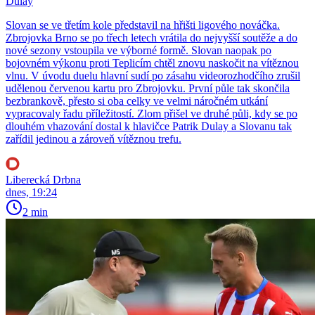
Dulay
Slovan se ve třetím kole představil na hřišti ligového nováčka.
Zbrojovka Brno se po třech letech vrátila do nejvyšší soutěže a do
nové sezony vstoupila ve výborné formě. Slovan naopak po
bojovném výkonu proti Teplicím chtěl znovu naskočit na vítěznou
vlnu. V úvodu duelu hlavní sudí po zásahu videorozhodčího zrušil
udělenou červenou kartu pro Zbrojovku. První půle tak skončila
bezbrankově, přesto si oba celky ve velmi náročném utkání
vypracovaly řadu příležitostí. Zlom přišel ve druhé půli, kdy se po
dlouhém vhazování dostal k hlavičce Patrik Dulay a Slovanu tak
zařídil jedinou a zároveň vítěznou trefu.
Liberecká Drbna
dnes, 19:24
2 min