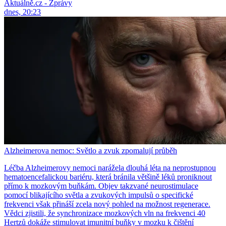
Aktuálně.cz - Zprávy
dnes, 20:23
Alzheimerova nemoc: Světlo a zvuk zpomalují průběh
Léčba Alzheimerovy nemoci narážela dlouhá léta na neprostupnou
hematoencefalickou bariéru, která bránila většině léků proniknout
přímo k mozkovým buňkám. Objev takzvané neurostimulace
pomocí blikajícího světla a zvukových impulsů o specifické
frekvenci však přináší zcela nový pohled na možnost regenerace.
Vědci zjistili, že synchronizace mozkových vln na frekvenci 40
Hertzů dokáže stimulovat imunitní buňky v mozku k čištění