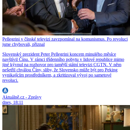
Pellegrini v čínské televizi zavzpomínal na komunismus. Po revoluci
jsme chybovali, přiznal
Slovenský prezident Peter Pellegrini koncem minulého měsíce
navštívil Čínu. V rámci třídenního pobytu v lidové republice mimo
jiné kývnul na rozhovor pro tamější státní televizi CGTN. V něm
nešetřil chválou Číny, sliby, že Slovensko může být pro Peking
vynikajícím prostředníkem, a zkritizoval vývoj po sametové
revoluci.
Aktuálně.cz - Zprávy
dnes, 18:11