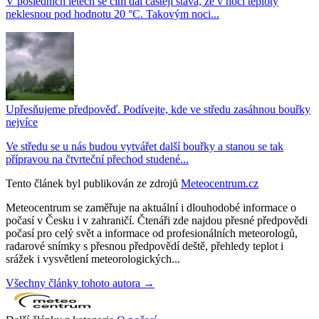
V posledních letech se čím dál častěji stává, že v noci teploty
neklesnou pod hodnotu 20 °C. Takovým noci...
Upřesňujeme předpověď. Podívejte, kde ve středu zasáhnou bouřky
nejvíce
Ve středu se u nás budou vytvářet další bouřky a stanou se tak
přípravou na čtvrteční přechod studené...
Tento článek byl publikován ze zdrojů
Meteocentrum.cz
Meteocentrum se zaměřuje na aktuální i dlouhodobé informace o
počasí v Česku i v zahraničí. Čtenáři zde najdou přesné předpovědi
počasí pro celý svět a informace od profesionálních meteorologů,
radarové snímky s přesnou předpovědí deště, přehledy teplot i
srážek i vysvětlení meteorologických...
Všechny články tohoto autora →