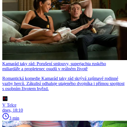
Kamarád taky rád: Porušení smlouvy, superjachta ruského
miliardáře a propletenec osudů v reálném životě
Romantická komedie Kamarád taky rád skrývá zajímavé rodinné
vazby herců. Zákulisí odhaluje utajeného dvojníka i přímou spojitost
s osobním životem hvězd.
V Telce
dnes, 18:10
3 min