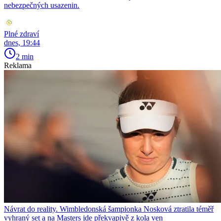
nebezpečných usazenin.
Plné zdraví
dnes, 19:44
2 min
Reklama
Návrat do reality. Wimbledonská šampionka Nosková ztratila téměř
vyhraný set a na Masters jde překvapivě z kola ven