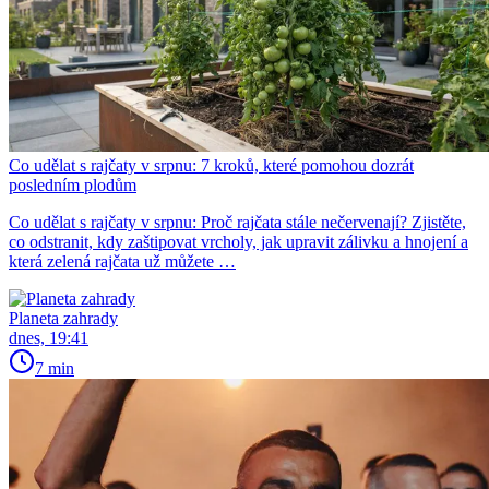
Co udělat s rajčaty v srpnu: 7 kroků, které pomohou dozrát
posledním plodům
Co udělat s rajčaty v srpnu: Proč rajčata stále nečervenají? Zjistěte,
co odstranit, kdy zaštipovat vrcholy, jak upravit zálivku a hnojení a
která zelená rajčata už můžete …
Planeta zahrady
dnes, 19:41
7 min