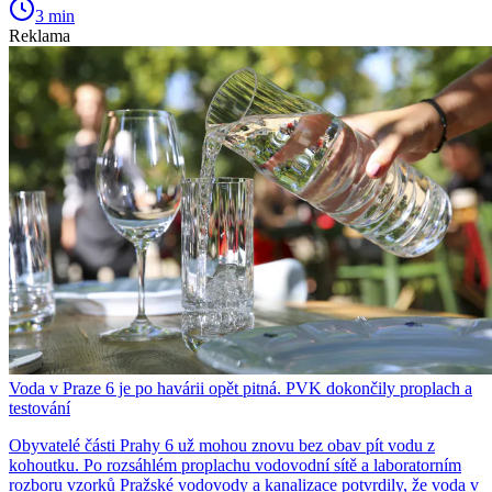
3 min
Reklama
Voda v Praze 6 je po havárii opět pitná. PVK dokončily proplach a
testování
Obyvatelé části Prahy 6 už mohou znovu bez obav pít vodu z
kohoutku. Po rozsáhlém proplachu vodovodní sítě a laboratorním
rozboru vzorků Pražské vodovody a kanalizace potvrdily, že voda v