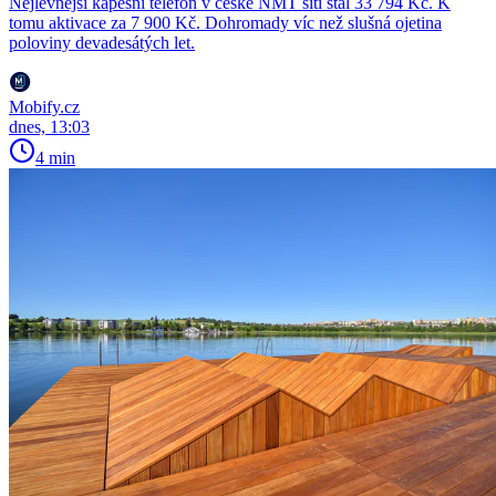
Nejlevnější kapesní telefon v české NMT síti stál 33 794 Kč. K
tomu aktivace za 7 900 Kč. Dohromady víc než slušná ojetina
poloviny devadesátých let.
Mobify.cz
dnes, 13:03
4 min