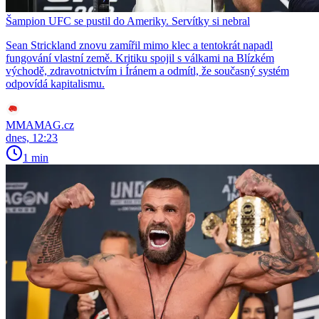
Šampion UFC se pustil do Ameriky. Servítky si nebral
Sean Strickland znovu zamířil mimo klec a tentokrát napadl
fungování vlastní země. Kritiku spojil s válkami na Blízkém
východě, zdravotnictvím i Íránem a odmítl, že současný systém
odpovídá kapitalismu.
MMAMAG.cz
dnes, 12:23
1 min