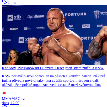
2 min
Khalidov, Pudzianowski i Gamrot. Deset jmen, která změnila KSW
KSW nestavělo svou pozici jen na pásech a velkých halách. Některá
jména přivedla nové diváky, jiná zvýšila sportovní úroveň a další
ukázala, že z polské organizace vede cesta až mezi světovou elitu.
MMAMAG.cz
dnes, 12:09