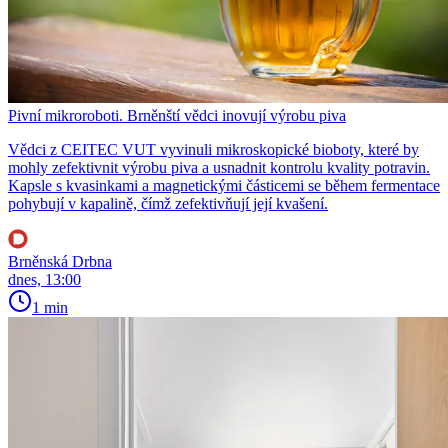
Pivní mikroroboti. Brněnští vědci inovují výrobu piva
Vědci z CEITEC VUT vyvinuli mikroskopické bioboty, které by
mohly zefektivnit výrobu piva a usnadnit kontrolu kvality potravin.
Kapsle s kvasinkami a magnetickými částicemi se během fermentace
pohybují v kapalině, čímž zefektivňují její kvašení.
Brněnská Drbna
dnes, 13:00
1 min