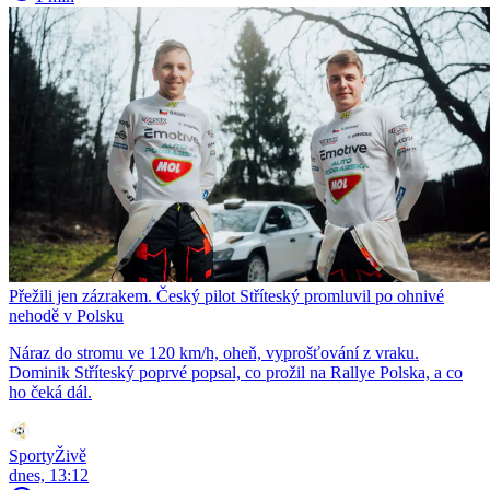
Přežili jen zázrakem. Český pilot Stříteský promluvil po ohnivé
nehodě v Polsku
Náraz do stromu ve 120 km/h, oheň, vyprošťování z vraku.
Dominik Stříteský poprvé popsal, co prožil na Rallye Polska, a co
ho čeká dál.
SportyŽivě
dnes, 13:12