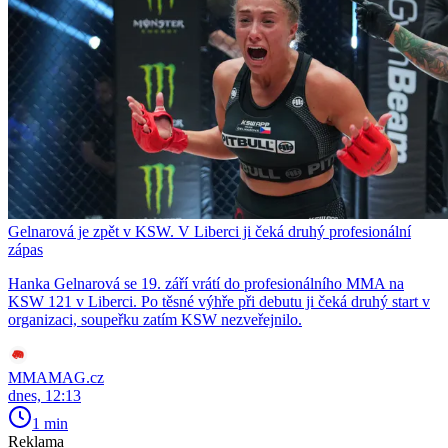
Gelnarová je zpět v KSW. V Liberci ji čeká druhý profesionální
zápas
Hanka Gelnarová se 19. září vrátí do profesionálního MMA na
KSW 121 v Liberci. Po těsné výhře při debutu ji čeká druhý start v
organizaci, soupeřku zatím KSW nezveřejnilo.
MMAMAG.cz
dnes, 12:13
1 min
Reklama