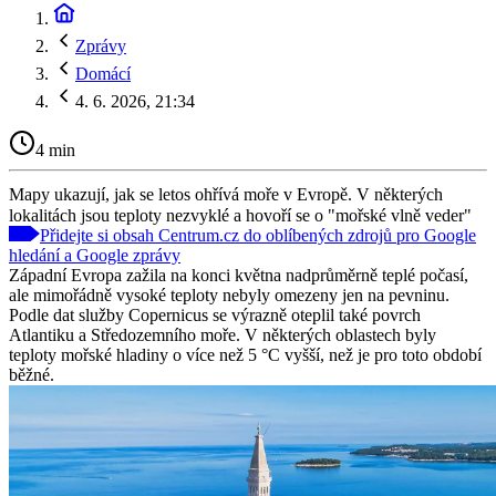
Zprávy
Domácí
4. 6. 2026, 21:34
4 min
Mapy ukazují, jak se letos ohřívá moře v Evropě. V některých
lokalitách jsou teploty nezvyklé a hovoří se o "mořské vlně veder"
Přidejte si obsah Centrum.cz do oblíbených zdrojů pro Google
hledání a Google zprávy
Západní Evropa zažila na konci května nadprůměrně teplé počasí,
ale mimořádně vysoké teploty nebyly omezeny jen na pevninu.
Podle dat služby Copernicus se výrazně oteplil také povrch
Atlantiku a Středozemního moře. V některých oblastech byly
teploty mořské hladiny o více než 5 °C vyšší, než je pro toto období
běžné.