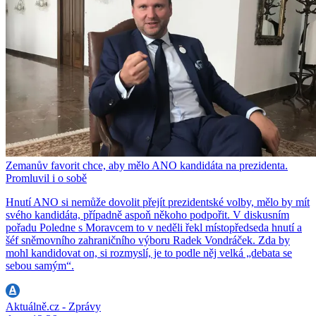
Zemanův favorit chce, aby mělo ANO kandidáta na prezidenta.
Promluvil i o sobě
Hnutí ANO si nemůže dovolit přejít prezidentské volby, mělo by mít
svého kandidáta, případně aspoň někoho podpořit. V diskusním
pořadu Poledne s Moravcem to v neděli řekl místopředseda hnutí a
šéf sněmovního zahraničního výboru Radek Vondráček. Zda by
mohl kandidovat on, si rozmyslí, je to podle něj velká „debata se
sebou samým“.
Aktuálně.cz - Zprávy