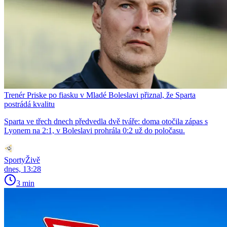
Trenér Priske po fiasku v Mladé Boleslavi přiznal, že Sparta
postrádá kvalitu
Sparta ve třech dnech předvedla dvě tváře: doma otočila zápas s
Lyonem na 2:1, v Boleslavi prohrála 0:2 už do poločasu.
SportyŽivě
dnes, 13:28
3 min