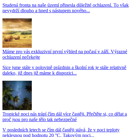
Studená fronta na naše území přinesla důležité ochlazení. To však
nevydrží dlouho a hned s nástupem nového...
Máme pro vás exkluzivní první výhled na počasí v září. Výrazné
ochlazení nečekejte
Sice jsme stále v polovině prázdnin a školní rok je stále relativně
daleko, již dnes již máme k dispozici...
Tropické noci nás trápí čím dál více častěji. Přečtěte si, co dělat a
proč jsou pro naše tělo tak nebezpečné
V posledních letech se čím dál častěji stává, že v noci teploty
neklesnou pod hodnotu 20 °C. Takovým noci...