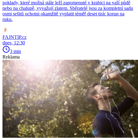
poklady, které možná stále leží zapomenuté v krabici na vaší půdě
nebo na chalupě, vyvažují zlatem. Sběratelé jsou za kompletní sadu
osmi sešitů ochotni okamžitě vyplatit téměř deset tisíc korun na
ruku.
FAJNTIP.cz
dnes, 12:30
3 min
Reklama