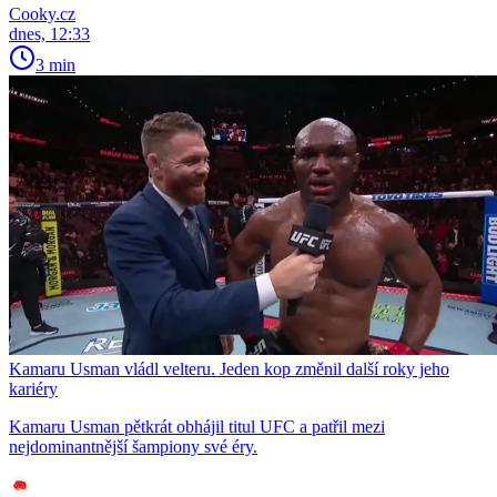
Cooky.cz
dnes, 12:33
3 min
Kamaru Usman vládl velteru. Jeden kop změnil další roky jeho
kariéry
Kamaru Usman pětkrát obhájil titul UFC a patřil mezi
nejdominantnější šampiony své éry.