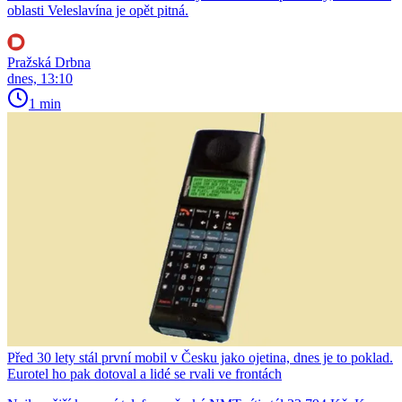
oblasti Veleslavína je opět pitná.
Pražská Drbna
dnes, 13:10
1 min
Před 30 lety stál první mobil v Česku jako ojetina, dnes je to poklad.
Eurotel ho pak dotoval a lidé se rvali ve frontách