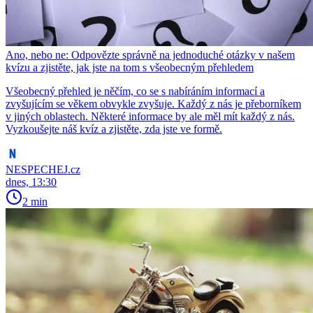
Ano, nebo ne: Odpovězte správně na jednoduché otázky v našem
kvízu a zjistěte, jak jste na tom s všeobecným přehledem
Všeobecný přehled je něčím, co se s nabíráním informací a
zvyšujícím se věkem obvykle zvyšuje. Každý z nás je přeborníkem
v jiných oblastech. Některé informace by ale měl mít každý z nás.
Vyzkoušejte náš kvíz a zjistěte, zda jste ve formě.
NESPECHEJ.cz
dnes, 13:30
2 min