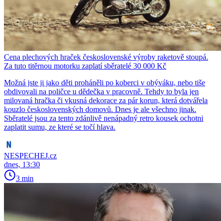
Cena plechových hraček československé výroby raketově stoupá.
Za tuto titěrnou motorku zaplatí sběratelé 30 000 Kč
Možná jste ji jako děti proháněli po koberci v obýváku, nebo tiše
obdivovali na poličce u dědečka v pracovně. Tehdy to byla jen
milovaná hračka či vkusná dekorace za pár korun, která dotvářela
kouzlo československých domovů. Dnes je ale všechno jinak.
Sběratelé jsou za tento zdánlivě nenápadný retro kousek ochotni
zaplatit sumu, ze které se točí hlava.
NESPECHEJ.cz
dnes, 13:30
3 min