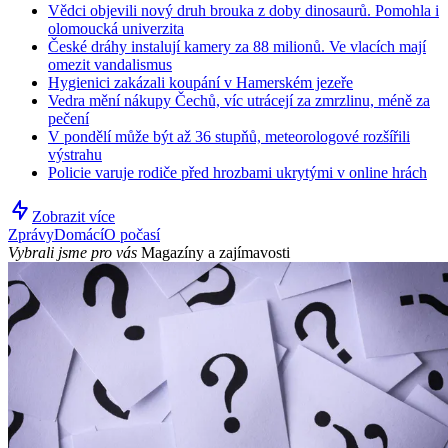
Vědci objevili nový druh brouka z doby dinosaurů. Pomohla i
olomoucká univerzita
České dráhy instalují kamery za 88 milionů. Ve vlacích mají
omezit vandalismus
Hygienici zakázali koupání v Hamerském jezeře
Vedra mění nákupy Čechů, víc utrácejí za zmrzlinu, méně za
pečení
V pondělí může být až 36 stupňů, meteorologové rozšířili
výstrahu
Policie varuje rodiče před hrozbami ukrytými v online hrách
Zobrazit více
Zprávy
Domácí
O počasí
Vybrali jsme pro vás
Magazíny a zajímavosti