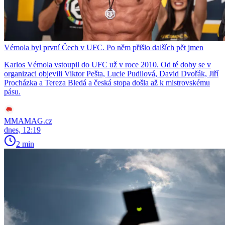
Vémola byl první Čech v UFC. Po něm přišlo dalších pět jmen
Karlos Vémola vstoupil do UFC už v roce 2010. Od té doby se v
organizaci objevili Viktor Pešta, Lucie Pudilová, David Dvořák, Jiří
Procházka a Tereza Bledá a česká stopa došla až k mistrovskému
pásu.
MMAMAG.cz
dnes, 12:19
2 min