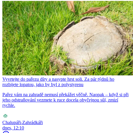
Vyvrtejte do pařezu díry a nasypte hrst soli. Za pár týdnů ho
rozbijete lopatou, jako by byl z polystyrenu
Pařez vám na zahradě nemusí překážet věčně. Naopak – když si při
jeho odstraňování vezmete k ruce docela obyčejnou sůl, zmizí
rychle.
Chalupáři-Zahrádkáři
dnes, 12:10