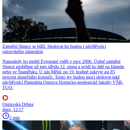
Zatmění Slunce se blíží. Sledovat ho budou i návštěvníci
ostravského planetária
Naposledy ho mohli Evropané vidět v roce 2006. Úplné zatmění
Slunce proběhne už tuto středu 12. srpna a uvidí ho lidé na Islandu
nebo ve Španělsku. U nás Měsíc po 19. hodině zakryje asi 85
procent slunečního kotouče. Tento jev budou moci sledovat také
návštěvníci Planetária Ostrava Hornicko-geologické fakulty VŠB-
TUO.
Ostravská Drbna
dnes, 12:17
2 min