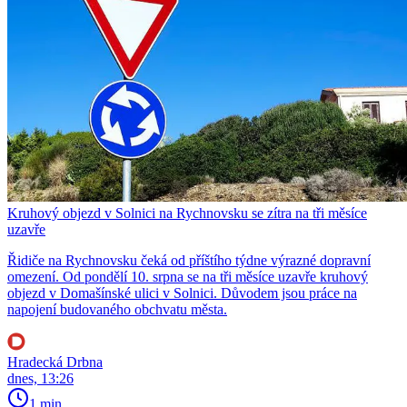
Kruhový objezd v Solnici na Rychnovsku se zítra na tři měsíce
uzavře
Řidiče na Rychnovsku čeká od příštího týdne výrazné dopravní
omezení. Od pondělí 10. srpna se na tři měsíce uzavře kruhový
objezd v Domašínské ulici v Solnici. Důvodem jsou práce na
napojení budovaného obchvatu města.
Hradecká Drbna
dnes, 13:26
1 min