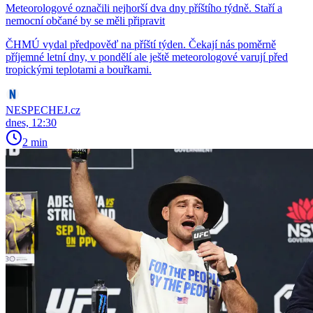
Meteorologové označili nejhorší dva dny příštího týdně. Staří a
nemocní občané by se měli připravit
ČHMÚ vydal předpověď na příští týden. Čekají nás poměrně
příjemné letní dny, v pondělí ale ještě meteorologové varují před
tropickými teplotami a bouřkami.
NESPECHEJ.cz
dnes, 12:30
2 min