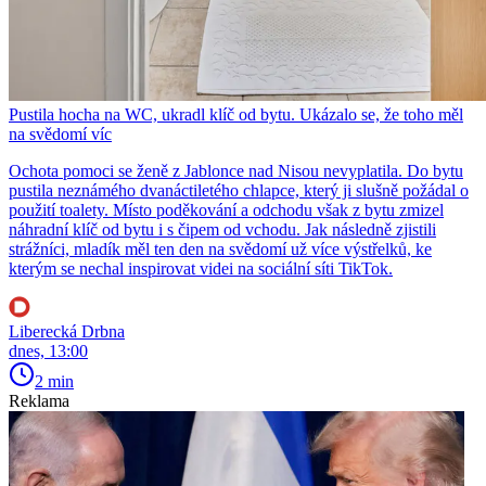
Pustila hocha na WC, ukradl klíč od bytu. Ukázalo se, že toho měl
na svědomí víc
Ochota pomoci se ženě z Jablonce nad Nisou nevyplatila. Do bytu
pustila neznámého dvanáctiletého chlapce, který ji slušně požádal o
použití toalety. Místo poděkování a odchodu však z bytu zmizel
náhradní klíč od bytu i s čipem od vchodu. Jak následně zjistili
strážníci, mladík měl ten den na svědomí už více výstřelků, ke
kterým se nechal inspirovat videi na sociální síti TikTok.
Liberecká Drbna
dnes, 13:00
2 min
Reklama