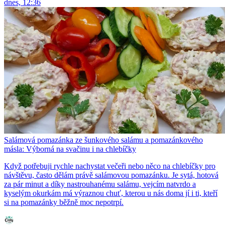
dnes, 12:36
Salámová pomazánka ze šunkového salámu a pomazánkového
másla: Výborná na svačinu i na chlebíčky
Když potřebuji rychle nachystat večeři nebo něco na chlebíčky pro
návštěvu, často dělám právě salámovou pomazánku. Je sytá, hotová
za pár minut a díky nastrouhanému salámu, vejcím natvrdo a
kyselým okurkám má výraznou chuť, kterou u nás doma jí i ti, kteří
si na pomazánky běžně moc nepotrpí.