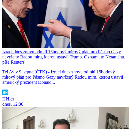
Izrael dnes znovu odmítl 15bodový mírový plán pro Pásmo Gazy
navržený Radou míru, kterou ustavil Trump. Oznámil to Netanjahu,
píše Reuters.
Tel Aviv 9. srpna (ČTK) - Izrael dnes znovu odmítl 15bodový
mírový plán pro Pásmo Gazy navržený Radou míru, kterou ustavil
americký prezident Donald...
HN.cz
dnes, 12:36