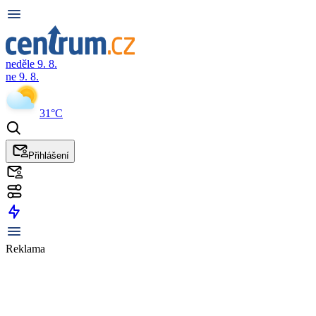
neděle 9. 8.
ne 9. 8.
31°C
Přihlášení
Reklama