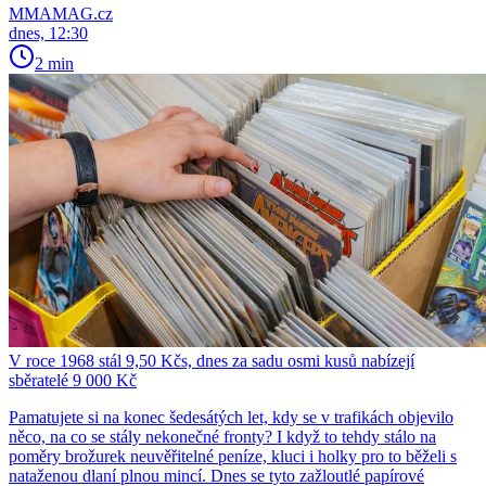
MMAMAG.cz
dnes, 12:30
2 min
V roce 1968 stál 9,50 Kčs, dnes za sadu osmi kusů nabízejí
sběratelé 9 000 Kč
Pamatujete si na konec šedesátých let, kdy se v trafikách objevilo
něco, na co se stály nekonečné fronty? I když to tehdy stálo na
poměry brožurek neuvěřitelné peníze, kluci i holky pro to běželi s
nataženou dlaní plnou mincí. Dnes se tyto zažloutlé papírové