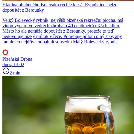
Hladina oblíbeného Boleváku rychle klesá. Rybník teď nelze
dopouštět z Berounky
Velký Bolevecký rybník, největší plzeňská rekreační plocha, má
vinou výparu ve vedrech zhruba o 40 centimetrů nižší hladinu.
Město ho ale nemůže dopouštět z Berounky, protože to teď
nedovoluje nízký průtok v řece. Potřebuje přitom plný stav, aby
mohlo co nejdříve odbahnit sousední Malý Bolevecký rybník.
Plzeňská Drbna
dnes, 13:02
2 min