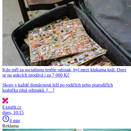
Kdo měl za socialismu tenhle odznak, byl mezi klukama král. Dnes
se na aukcích prodává i za 7 000 Kč
Skoro v každé domácnosti leží po rodičích nebo prarodičích
krabička plná odznaků. […]
Extrafit.cz
dnes, 10:15
4 min
Reklama