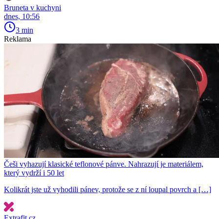
Bruneta v kuchyni
dnes, 10:56
3 min
Reklama
Češi vyhazují klasické teflonové pánve. Nahrazují je materiálem,
který vydrží i 50 let
Kolikrát jste už vyhodili pánev, protože se z ní loupal povrch a […]
Extrafit.cz