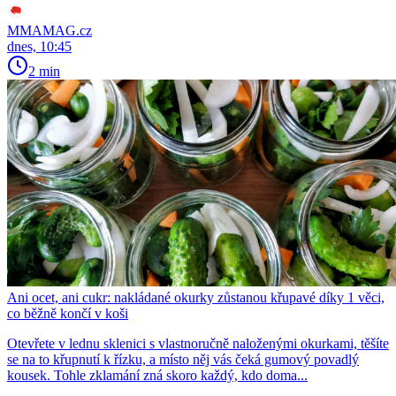
MMAMAG.cz
dnes, 10:45
2 min
Ani ocet, ani cukr: nakládané okurky zůstanou křupavé díky 1 věci,
co běžně končí v koši
Otevřete v lednu sklenici s vlastnoručně naloženými okurkami, těšíte
se na to křupnutí k řízku, a místo něj vás čeká gumový povadlý
kousek. Tohle zklamání zná skoro každý, kdo doma...