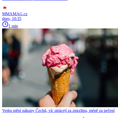
MMAMAG.cz
dnes, 10:35
1 min
Vedra mění nákupy Čechů, víc utrácejí za zmrzlinu, méně za pečení