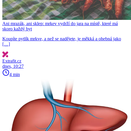
Ani mrazák, ani sklep: mrkev vydrží do jara na místě, které má
skoro každý byt
Koupíte pytlík mrkve, a než se nadějete, je měkká a ohebná jako
[…]
Extrafit.cz
dnes, 10:27
4 min