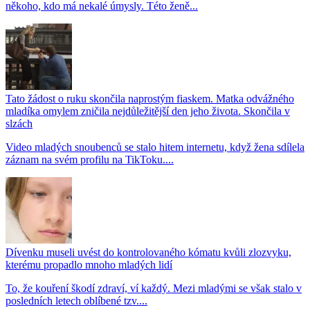
někoho, kdo má nekalé úmysly. Této ženě...
Tato žádost o ruku skončila naprostým fiaskem. Matka odvážného
mladíka omylem zničila nejdůležitější den jeho života. Skončila v
slzách
Video mladých snoubenců se stalo hitem internetu, když žena sdílela
záznam na svém profilu na TikToku....
Dívenku museli uvést do kontrolovaného kómatu kvůli zlozvyku,
kterému propadlo mnoho mladých lidí
To, že kouření škodí zdraví, ví každý. Mezi mladými se však stalo v
posledních letech oblíbené tzv....