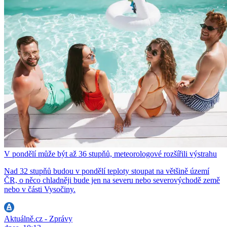
V pondělí může být až 36 stupňů, meteorologové rozšířili výstrahu
Nad 32 stupňů budou v pondělí teploty stoupat na většině území
ČR, o něco chladněji bude jen na severu nebo severovýchodě země
nebo v části Vysočiny.
Aktuálně.cz - Zprávy