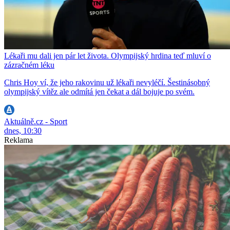
Lékaři mu dali jen pár let života. Olympijský hrdina teď mluví o
zázračném léku
Chris Hoy ví, že jeho rakovinu už lékaři nevyléčí. Šestinásobný
olympijský vítěz ale odmítá jen čekat a dál bojuje po svém.
Aktuálně.cz - Sport
dnes, 10:30
Reklama