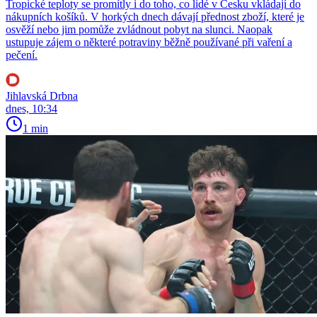
Tropické teploty se promítly i do toho, co lidé v Česku vkládají do
nákupních košíků. V horkých dnech dávají přednost zboží, které je
osvěží nebo jim pomůže zvládnout pobyt na slunci. Naopak
ustupuje zájem o některé potraviny běžně používané při vaření a
pečení.
Jihlavská Drbna
dnes, 10:34
1 min