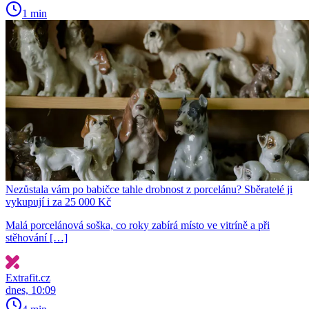
1 min
Nezůstala vám po babičce tahle drobnost z porcelánu? Sběratelé ji
vykupují i za 25 000 Kč
Malá porcelánová soška, co roky zabírá místo ve vitríně a při
stěhování […]
Extrafit.cz
dnes, 10:09