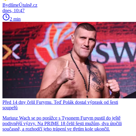
BydlímeÚtulně.cz
dnes, 10:47
2 min
Před 14 dny čelil Furymu. Teď Polák dostal výprask od šesti
soupeřů
Mariusz Wach se po porážce s Tysonem Furym pustil do ještě
podivnější výzvy. Na PRIME 18 čelil šesti mužům, dva útočili
současně, a rozhodčí jeho trápení ve třetím kole ukončil.