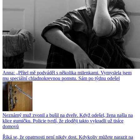
Anna: „Přítel mě podváděl s několika milenkami. Vymyslela jsem
mu speciální chladnokrevnou pomstu. Sám po týdnu odešel
Neznámý muž zvonil a bušil na dveře. Když odešel, žena našla na
klice gumičku. Policie tvrdí, že zloději takto vykradli už tisíce
domovů
Říká se, že opatrnosti není nikdy dost. Kdykoliv můžete narazit na