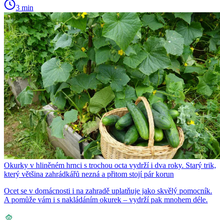
3 min
Okurky v hliněném hrnci s trochou octa vydrží i dva roky. Starý trik,
který většina zahrádkářů nezná a přitom stojí pár korun
Ocet se v domácnosti i na zahradě uplatňuje jako skvělý pomocník.
A pomůže vám i s nakládáním okurek – vydrží pak mnohem déle.