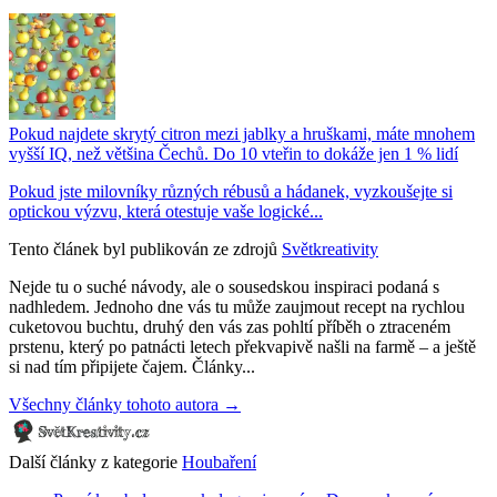
Pokud najdete skrytý citron mezi jablky a hruškami, máte mnohem
vyšší IQ, než většina Čechů. Do 10 vteřin to dokáže jen 1 % lidí
Pokud jste milovníky různých rébusů a hádanek, vyzkoušejte si
optickou výzvu, která otestuje vaše logické...
Tento článek byl publikován ze zdrojů
Světkreativity
Nejde tu o suché návody, ale o sousedskou inspiraci podaná s
nadhledem. Jednoho dne vás tu může zaujmout recept na rychlou
cuketovou buchtu, druhý den vás zas pohltí příběh o ztraceném
prstenu, který po patnácti letech překvapivě našli na farmě – a ještě
si nad tím připijete čajem. Články...
Všechny články tohoto autora →
Další články z kategorie
Houbaření