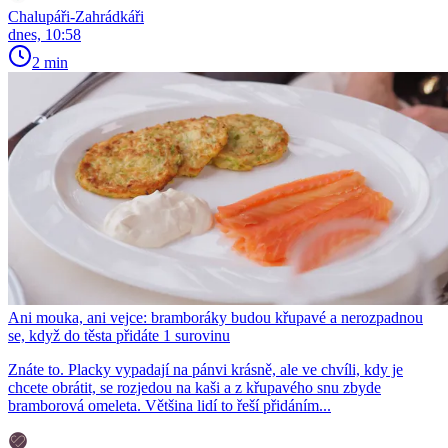
Chalupáři-Zahrádkáři
dnes, 10:58
2 min
Ani mouka, ani vejce: bramboráky budou křupavé a nerozpadnou
se, když do těsta přidáte 1 surovinu
Znáte to. Placky vypadají na pánvi krásně, ale ve chvíli, kdy je
chcete obrátit, se rozjedou na kaši a z křupavého snu zbyde
bramborová omeleta. Většina lidí to řeší přidáním...