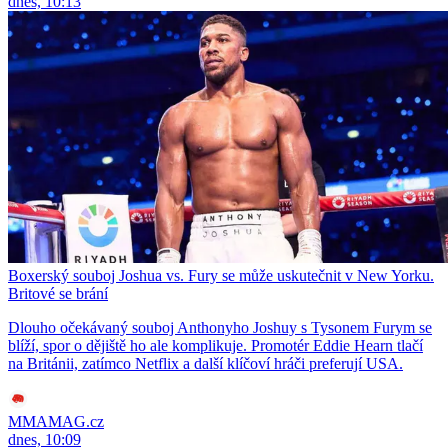
dnes, 10:13
Boxerský souboj Joshua vs. Fury se může uskutečnit v New Yorku.
Britové se brání
Dlouho očekávaný souboj Anthonyho Joshuy s Tysonem Furym se
blíží, spor o dějiště ho ale komplikuje. Promotér Eddie Hearn tlačí
na Británii, zatímco Netflix a další klíčoví hráči preferují USA.
MMAMAG.cz
dnes, 10:09