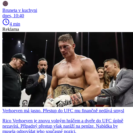
Bruneta v kuchyni
dnes, 10:40
4 min
Reklama
Verhoeven má jasno. Přestup do UFC mu finančně nedává smysl
Rico Verhoeven je znovu volným hráčem a dveře do UFC úplně
nezavírá. Případný přestup však naráží na peníze. Nabídka by
musela odpovídat jeho současné pozici.