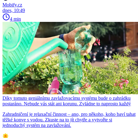
Mobify.cz
dnes, 10:49
4 min
Díky tomuto geniálnímu zavlažovacímu systému bude o zahrádku
postaráno. Nebude vás stát ani korunu. Zvládne to naprosto každý
Zahradničení je relaxační činnost – ano, pro někoho, koho baví tahat
těžké konve s vodou. Zkuste na to jít chytře a vytvořte si
jednoduchý systém na zavlažování.