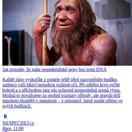
Jak poznáte, že máte neandertálské geny bez testu DNA
Každé ráno vyskočíte z postele ještě před zazvoněním budíku,
zatímco vaši blízcí nemohou rozlepit oči. Při odběru krve syčíte
bolestí a s příchodem jara vás ochromí nesnesitelná senná rýma.
Možná to považujete za osobní rozmary přírody, ale pravda leží
mnohem hlouběji v minulosti – v tajemství, které nosíte přímo ve
svých buňkách.
NESPECHEJ.cz
dnes, 11:00