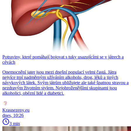
Potraviny, které pomáhají bojovat s tuky usazujícími se v játrech a
cévách
Onemocnění jater jsou mezi dnešní populací velmi častá. Játra
nejvíce trpí nadměrným užíváním alkoholu, drog, léků a jiných
návykových látek. Svým játrům ubližujete ale také špatnou stravou a
nezdravým životním stylem. Nejohroženějšími skupinami jsou
alkoholici, obézní lidé a diabetici.
Krasnezeny.eu
dnes, 10:26
3 min