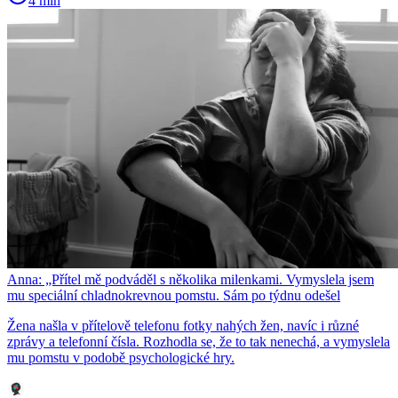
4 min
Anna: „Přítel mě podváděl s několika milenkami. Vymyslela jsem
mu speciální chladnokrevnou pomstu. Sám po týdnu odešel
Žena našla v přítelově telefonu fotky nahých žen, navíc i různé
zprávy a telefonní čísla. Rozhodla se, že to tak nenechá, a vymyslela
mu pomstu v podobě psychologické hry.