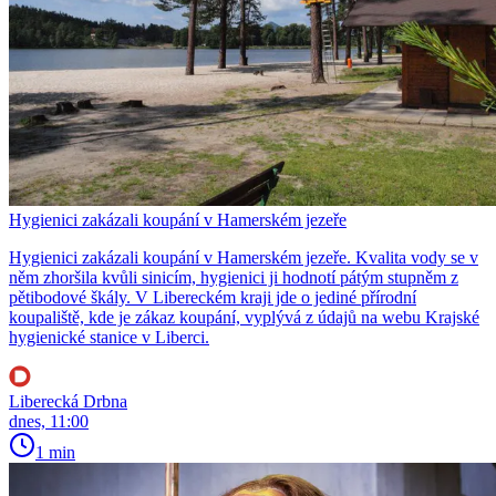
Hygienici zakázali koupání v Hamerském jezeře
Hygienici zakázali koupání v Hamerském jezeře. Kvalita vody se v
něm zhoršila kvůli sinicím, hygienici ji hodnotí pátým stupněm z
pětibodové škály. V Libereckém kraji jde o jediné přírodní
koupaliště, kde je zákaz koupání, vyplývá z údajů na webu Krajské
hygienické stanice v Liberci.
Liberecká Drbna
dnes, 11:00
1 min