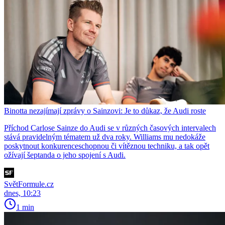
Binotta nezajímají zprávy o Sainzovi: Je to důkaz, že Audi roste
Příchod Carlose Sainze do Audi se v různých časových intervalech
stává pravidelným tématem už dva roky. Williams mu nedokáže
poskytnout konkurenceschopnou či vítěznou techniku, a tak opět
ožívají šeptanda o jeho spojení s Audi.
SvětFormule.cz
dnes, 10:23
1 min