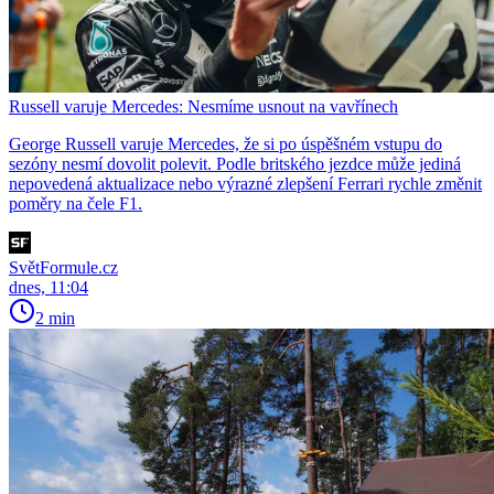
Russell varuje Mercedes: Nesmíme usnout na vavřínech
George Russell varuje Mercedes, že si po úspěšném vstupu do
sezóny nesmí dovolit polevit. Podle britského jezdce může jediná
nepovedená aktualizace nebo výrazné zlepšení Ferrari rychle změnit
poměry na čele F1.
SvětFormule.cz
dnes, 11:04
2 min