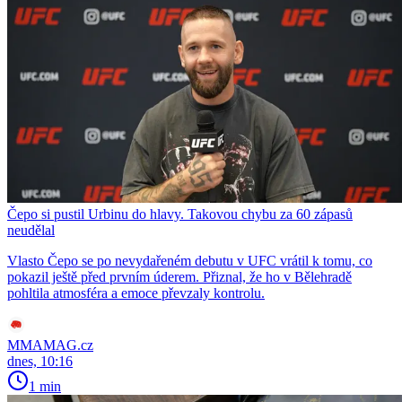
Čepo si pustil Urbinu do hlavy. Takovou chybu za 60 zápasů
neudělal
Vlasto Čepo se po nevydařeném debutu v UFC vrátil k tomu, co
pokazil ještě před prvním úderem. Přiznal, že ho v Bělehradě
pohltila atmosféra a emoce převzaly kontrolu.
MMAMAG.cz
dnes, 10:16
1 min