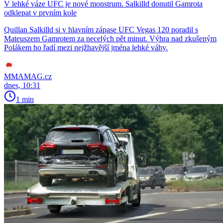
V lehké váze UFC je nové monstrum. Salkilld donutil Gamrota
odklepat v prvním kole
Quillan Salkilld si v hlavním zápase UFC Vegas 120 poradil s
Mateuszem Gamrotem za necelých pět minut. Výhra nad zkušeným
Polákem ho řadí mezi nejžhavější jména lehké váhy.
MMAMAG.cz
dnes, 10:31
1 min