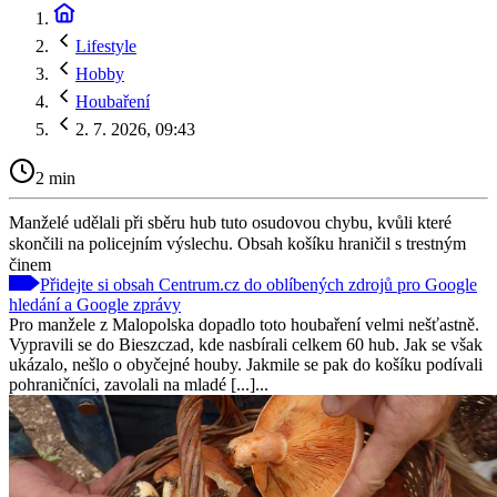
Lifestyle
Hobby
Houbaření
2. 7. 2026, 09:43
2 min
Manželé udělali při sběru hub tuto osudovou chybu, kvůli které
skončili na policejním výslechu. Obsah košíku hraničil s trestným
činem
Přidejte si obsah Centrum.cz do oblíbených zdrojů pro Google
hledání a Google zprávy
Pro manžele z Malopolska dopadlo toto houbaření velmi nešťastně.
Vypravili se do Bieszczad, kde nasbírali celkem 60 hub. Jak se však
ukázalo, nešlo o obyčejné houby. Jakmile se pak do košíku podívali
pohraničníci, zavolali na mladé [...]...