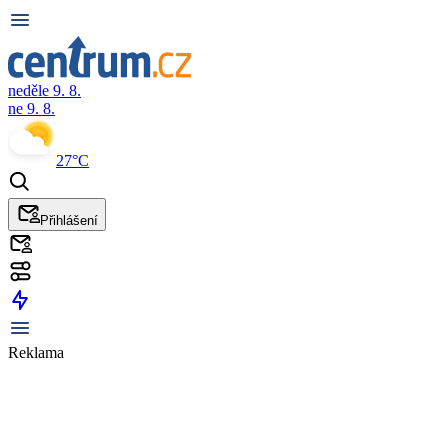
neděle 9. 8.
ne 9. 8.
27°C
Přihlášení
Reklama