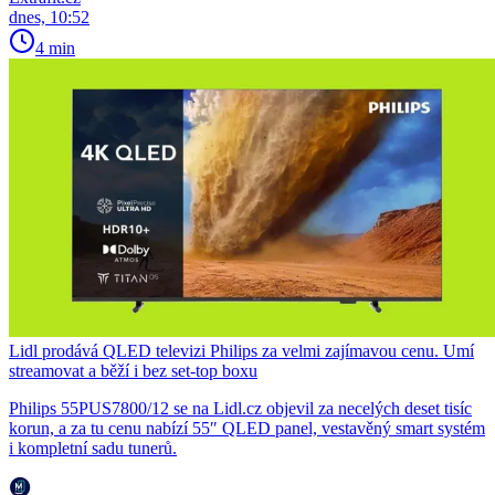
dnes, 10:52
4 min
Lidl prodává QLED televizi Philips za velmi zajímavou cenu. Umí
streamovat a běží i bez set-top boxu
Philips 55PUS7800/12 se na Lidl.cz objevil za necelých deset tisíc
korun, a za tu cenu nabízí 55″ QLED panel, vestavěný smart systém
i kompletní sadu tunerů.