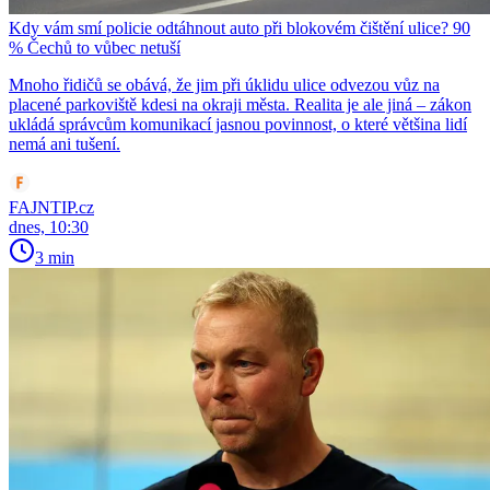
Kdy vám smí policie odtáhnout auto při blokovém čištění ulice? 90
% Čechů to vůbec netuší
Mnoho řidičů se obává, že jim při úklidu ulice odvezou vůz na
placené parkoviště kdesi na okraji města. Realita je ale jiná – zákon
ukládá správcům komunikací jasnou povinnost, o které většina lidí
nemá ani tušení.
FAJNTIP.cz
dnes, 10:30
3 min