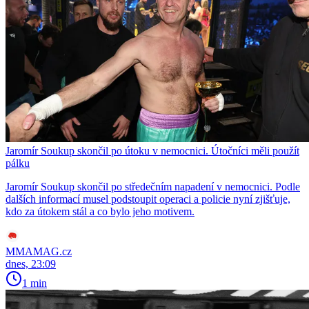
Jaromír Soukup skončil po útoku v nemocnici. Útočníci měli použít
pálku
Jaromír Soukup skončil po středečním napadení v nemocnici. Podle
dalších informací musel podstoupit operaci a policie nyní zjišťuje,
kdo za útokem stál a co bylo jeho motivem.
MMAMAG.cz
dnes, 23:09
1 min