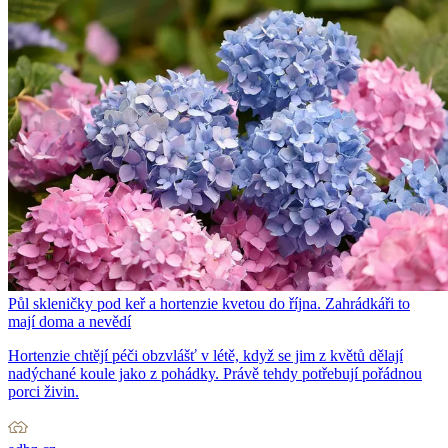
Půl skleničky pod keř a hortenzie kvetou do října. Zahrádkáři to
mají doma a nevědí
Hortenzie chtějí péči obzvlášť v létě, když se jim z květů dělají
nadýchané koule jako z pohádky. Právě tehdy potřebují pořádnou
porci živin.