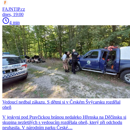
FAJNTIP.cz
dnes, 19:00
4 min
Vedoucí nedbal zákazu. S dětmi si v Českém Švýcarsku rozdělal
oheň
V jeskyni pod Pravčickou bránou nedaleko Hřenska na Děčínsku si
skupina nezletilých s vedoucím rozdělala oheň, který při odchodu
neuhasila. V národním parku České…