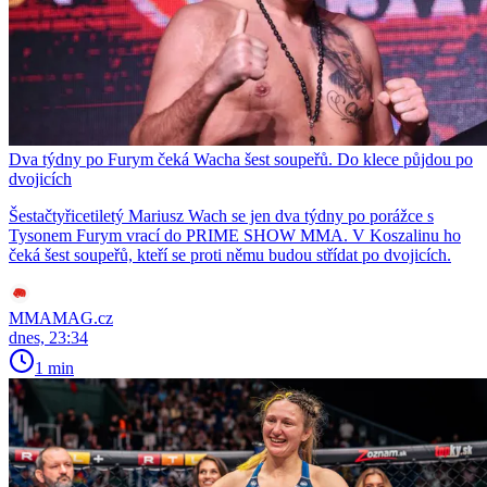
Dva týdny po Furym čeká Wacha šest soupeřů. Do klece půjdou po
dvojicích
Šestačtyřicetiletý Mariusz Wach se jen dva týdny po porážce s
Tysonem Furym vrací do PRIME SHOW MMA. V Koszalinu ho
čeká šest soupeřů, kteří se proti němu budou střídat po dvojicích.
MMAMAG.cz
dnes, 23:34
1 min