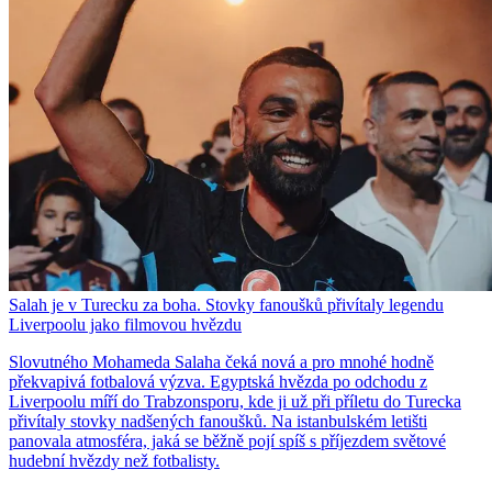
Salah je v Turecku za boha. Stovky fanoušků přivítaly legendu
Liverpoolu jako filmovou hvězdu
Slovutného Mohameda Salaha čeká nová a pro mnohé hodně
překvapivá fotbalová výzva. Egyptská hvězda po odchodu z
Liverpoolu míří do Trabzonsporu, kde ji už při příletu do Turecka
přivítaly stovky nadšených fanoušků. Na istanbulském letišti
panovala atmosféra, jaká se běžně pojí spíš s příjezdem světové
hudební hvězdy než fotbalisty.