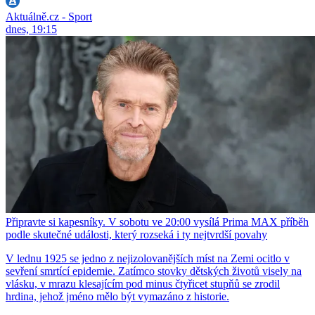
Aktuálně.cz - Sport
dnes, 19:15
Připravte si kapesníky. V sobotu ve 20:00 vysílá Prima MAX příběh
podle skutečné události, který rozseká i ty nejtvrdší povahy
V lednu 1925 se jedno z nejizolovanějších míst na Zemi ocitlo v
sevření smrtící epidemie. Zatímco stovky dětských životů visely na
vlásku, v mrazu klesajícím pod minus čtyřicet stupňů se zrodil
hrdina, jehož jméno mělo být vymazáno z historie.