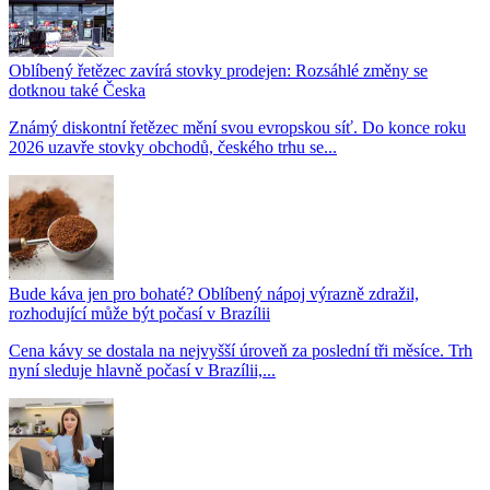
Oblíbený řetězec zavírá stovky prodejen: Rozsáhlé změny se
dotknou také Česka
Známý diskontní řetězec mění svou evropskou síť. Do konce roku
2026 uzavře stovky obchodů, českého trhu se...
Bude káva jen pro bohaté? Oblíbený nápoj výrazně zdražil,
rozhodující může být počasí v Brazílii
Cena kávy se dostala na nejvyšší úroveň za poslední tři měsíce. Trh
nyní sleduje hlavně počasí v Brazílii,...