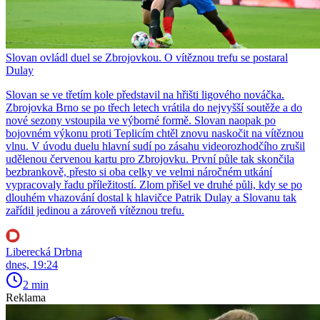
Slovan ovládl duel se Zbrojovkou. O vítěznou trefu se postaral
Dulay
Slovan se ve třetím kole představil na hřišti ligového nováčka.
Zbrojovka Brno se po třech letech vrátila do nejvyšší soutěže a do
nové sezony vstoupila ve výborné formě. Slovan naopak po
bojovném výkonu proti Teplicím chtěl znovu naskočit na vítěznou
vlnu. V úvodu duelu hlavní sudí po zásahu videorozhodčího zrušil
udělenou červenou kartu pro Zbrojovku. První půle tak skončila
bezbrankově, přesto si oba celky ve velmi náročném utkání
vypracovaly řadu příležitostí. Zlom přišel ve druhé půli, kdy se po
dlouhém vhazování dostal k hlavičce Patrik Dulay a Slovanu tak
zařídil jedinou a zároveň vítěznou trefu.
Liberecká Drbna
dnes, 19:24
2 min
Reklama