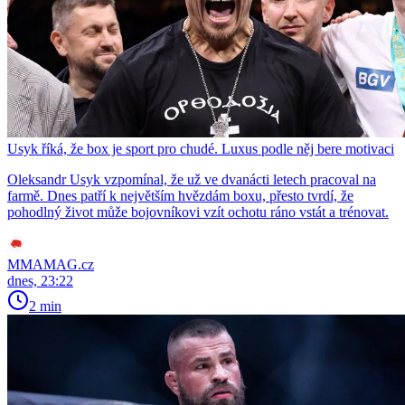
Usyk říká, že box je sport pro chudé. Luxus podle něj bere motivaci
Oleksandr Usyk vzpomínal, že už ve dvanácti letech pracoval na
farmě. Dnes patří k největším hvězdám boxu, přesto tvrdí, že
pohodlný život může bojovníkovi vzít ochotu ráno vstát a trénovat.
MMAMAG.cz
dnes, 23:22
2 min