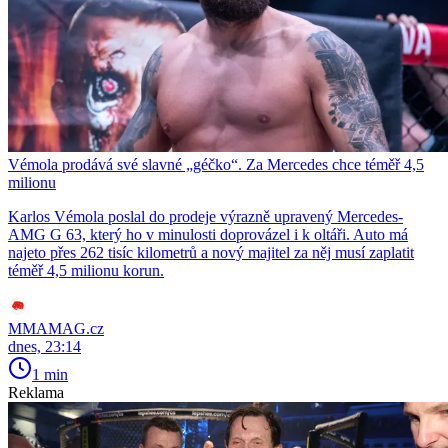
Vémola prodává své slavné „géčko“. Za Mercedes chce téměř 4,5
milionu
Karlos Vémola poslal do prodeje výrazně upravený Mercedes-
AMG G 63, který ho v minulosti doprovázel i k oltáři. Auto má
najeto přes 262 tisíc kilometrů a nový majitel za něj musí zaplatit
téměř 4,5 milionu korun.
MMAMAG.cz
dnes, 23:14
1 min
Reklama