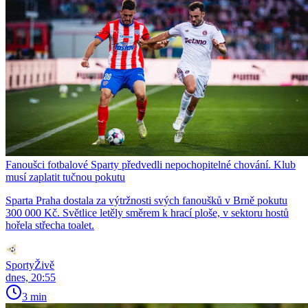
Fanoušci fotbalové Sparty předvedli nepochopitelné chování. Klub
musí zaplatit tučnou pokutu
Sparta Praha dostala za výtržnosti svých fanoušků v Brně pokutu
300 000 Kč. Světlice letěly směrem k hrací ploše, v sektoru hostů
hořela střecha toalet.
SportyŽivě
dnes, 20:55
3 min