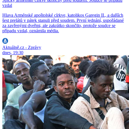
Špičky arménské církve skončily před soudem. Soudce se případu
vzdal
Hlava Arménské apoštolské církve, katolikos Garegin II., a dalších
šest prelátů v pátek stanuli před soudem. První jednání, uspořádané
za zavřenými dveřmi, ale zakrátko skončilo, protože soudce se
případu vzdal, oznámila média.
Aktuálně.cz - Zprávy
dnes, 19:30