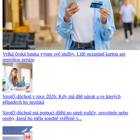
Velká česká banka vypne své služby. Lidé nezaplatí kartou ani
nepošlou peníze
Sirotčí důchod v roce 2026: Kdy má dítě nárok a ve kterých
případech ho nezíská
Sirotčí důchod má pomoci dítěti po smrti rodiče, osvojitele nebo
osoby, která ho měla soudně svěřené v...