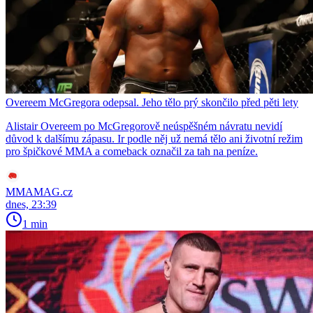
Overeem McGregora odepsal. Jeho tělo prý skončilo před pěti lety
Alistair Overeem po McGregorově neúspěšném návratu nevidí
důvod k dalšímu zápasu. Ir podle něj už nemá tělo ani životní režim
pro špičkové MMA a comeback označil za tah na peníze.
MMAMAG.cz
dnes, 23:39
1 min