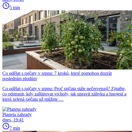
5 min
Co udělat s rajčaty v srpnu: 7 kroků, které pomohou dozrát
posledním plodům
Co udělat s rajčaty v srpnu: Proč rajčata stále nečervenají? Zjistěte,
co odstranit, kdy zaštipovat vrcholy, jak upravit zálivku a hnojení a
která zelená rajčata už můžete …
Planeta zahrady
dnes, 19:41
7 min