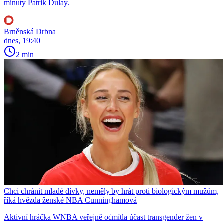
minuty Patrik Dulay.
Brněnská Drbna
dnes, 19:40
2 min
Chci chránit mladé dívky, neměly by hrát proti biologickým mužům,
říká hvězda ženské NBA Cunninghamová
Aktivní hráčka WNBA veřejně odmítla účast transgender žen v