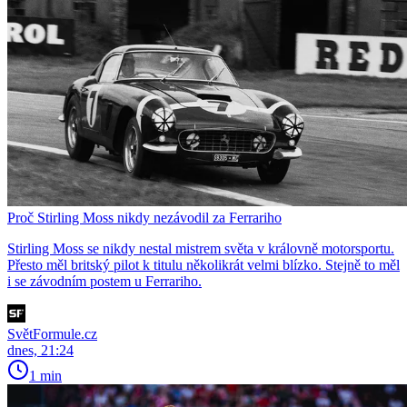
Proč Stirling Moss nikdy nezávodil za Ferrariho
Stirling Moss se nikdy nestal mistrem světa v královně motorsportu.
Přesto měl britský pilot k titulu několikrát velmi blízko. Stejně to měl
i se závodním postem u Ferrariho.
SvětFormule.cz
dnes, 21:24
1 min