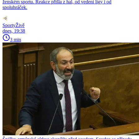
ženském sportu. Reakce přišla z hal, od vedení ligy i od
spoluhráček.
SportyŽivě
dnes, 19:38
3 min