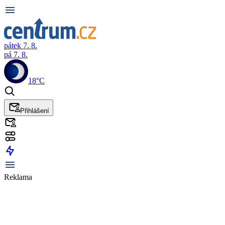
pátek 7. 8.
pá 7. 8.
18°C
Přihlášení
Reklama