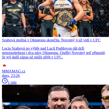
Szabová možná v Oktagonu skončila. Novotný ji už vidí v UFC
Lucia Szabová po výhře nad Lucií Pudilovou dál drží
neporazitelnost i dva pásy Oktagonu. Ondřej Novotný teď připustil,
že její další zápas už může přijít v UFC.
MMAMAG.cz
dnes, 23:26
1 min