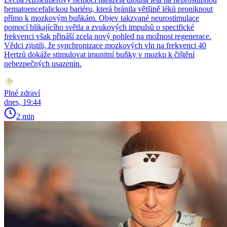
hematoencefalickou bariéru, která bránila většině léků proniknout
přímo k mozkovým buňkám. Objev takzvané neurostimulace
pomocí blikajícího světla a zvukových impulsů o specifické
frekvenci však přináší zcela nový pohled na možnost regenerace.
Vědci zjistili, že synchronizace mozkových vln na frekvenci 40
Hertzů dokáže stimulovat imunitní buňky v mozku k čištění
nebezpečných usazenin.
Plné zdraví
dnes, 19:44
2 min