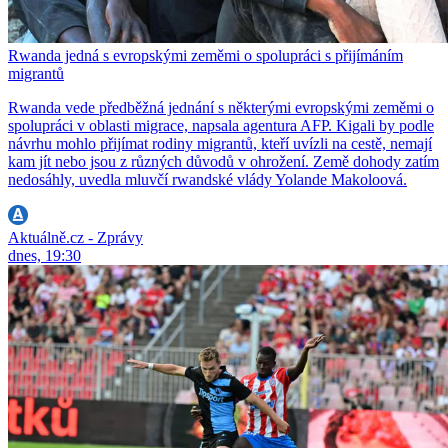
Rwanda jedná s evropskými zeměmi o spolupráci s přijímáním
migrantů
Rwanda vede předběžná jednání s některými evropskými zeměmi o
spolupráci v oblasti migrace, napsala agentura AFP. Kigali by podle
návrhu mohlo přijímat rodiny migrantů, kteří uvízli na cestě, nemají
kam jít nebo jsou z různých důvodů v ohrožení. Země dohody zatím
nedosáhly, uvedla mluvčí rwandské vlády Yolande Makoloová.
Aktuálně.cz - Zprávy
dnes, 19:30