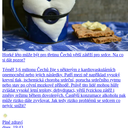
Horké léto může být pro třetinu Čechů větší zátěží pro srdce. Na co
si dát pozor?
Téměř 3,6 milionu Čechů žije s některým z kardiovaskulárních
onemocnění nebo jejich následky. Patří mezi ně například vysoký
krevní tlak, ischemická choroba srdeční, porucha srdečního rytmu
nebo stav po cévní mozkové příhodě. Právě tito lidé mohou hůře
zvládat vysoké letní teploty, dehydrataci, větší fyzickou zátěž i
změny režimu během dovolených. Častější konzumace alkoholu pak
může riziko dále zvyšovat. Jak tedy riziko problémů se srdcem co
nejvíc snížit?
Plné zdraví
dnes, 19:43