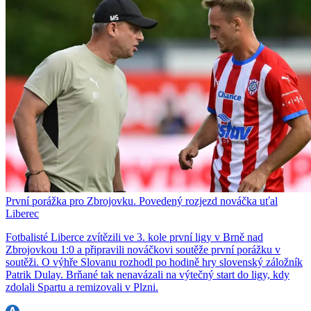
První porážka pro Zbrojovku. Povedený rozjezd nováčka uťal
Liberec
Fotbalisté Liberce zvítězili ve 3. kole první ligy v Brně nad
Zbrojovkou 1:0 a připravili nováčkovi soutěže první porážku v
soutěži. O výhře Slovanu rozhodl po hodině hry slovenský záložník
Patrik Dulay. Brňané tak nenavázali na výtečný start do ligy, kdy
zdolali Spartu a remizovali v Plzni.