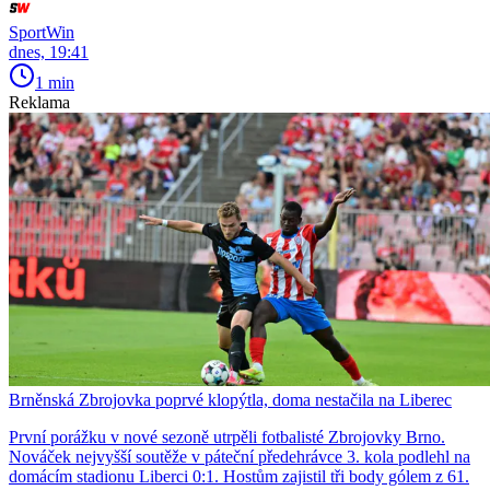
SportWin
dnes, 19:41
1 min
Reklama
Brněnská Zbrojovka poprvé klopýtla, doma nestačila na Liberec
První porážku v nové sezoně utrpěli fotbalisté Zbrojovky Brno.
Nováček nejvyšší soutěže v páteční předehrávce 3. kola podlehl na
domácím stadionu Liberci 0:1. Hostům zajistil tři body gólem z 61.