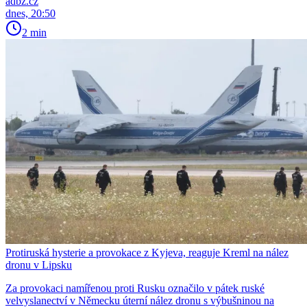
adbz.cz
dnes, 20:50
2 min
Protiruská hysterie a provokace z Kyjeva, reaguje Kreml na nález
dronu v Lipsku
Za provokaci namířenou proti Rusku označilo v pátek ruské
velvyslanectví v Německu úterní nález dronu s výbušninou na