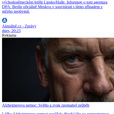
východoněmeckém letišti Lipsko/Halle. Informuje o tom agentura
DPA. Berlín oficiálně Moskvu v souvislosti s tímto případem z
ničeho neobvinil.
Aktuálně.cz - Zprávy
dnes, 20:23
Reklama
Alzheimerova nemoc: Světlo a zvuk zpomalují průběh
Léčba Alzheimerovy nemoci narážela dlouhá léta na neprostupnou