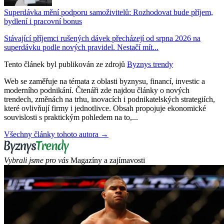
Superdávka mění podporu samoživitelů: Rozhodovat bude příjem,
bydlení i pracovní bonus
Stávající příjemci rušených dávek přecházejí od srpna 2026 na
superdávku podle nových pravidel. Nestačí mít...
Tento článek byl publikován ze zdrojů
Byznys trendy
Web se zaměřuje na témata z oblasti byznysu, financí, investic a
moderního podnikání. Čtenáři zde najdou články o nových
trendech, změnách na trhu, inovacích i podnikatelských strategiích,
které ovlivňují firmy i jednotlivce. Obsah propojuje ekonomické
souvislosti s praktickým pohledem na to,...
Všechny články tohoto autora →
Vybrali jsme pro vás
Magazíny a zajímavosti