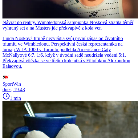
Návrat do reality. Wimbledonská šampionka Nosková ztratila téměř
vyhraný set a na Masters jde překvapivě z kola ven
Linda Nosková hrubě nezvládla svůj první zápas od životního
triumfu ve Wimbledonu. Perspektivní česká reprezentantka na
turnaji WTA 1000 v Torontu podlehla Američance Caty
McNallyové 6:7, 1:6, když v úvodní sadě neudržela vedení 5:1.
Překvapivá vítězka se ve třetím kole utká s Filipínkou Alexandrou
Ealaovou.
SportWin
dnes, 19:43
1 min