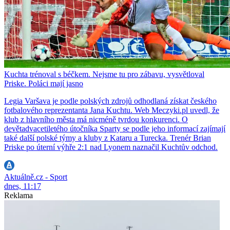
Kuchta trénoval s béčkem. Nejsme tu pro zábavu, vysvětloval
Priske. Poláci mají jasno
Legia Varšava je podle polských zdrojů odhodlaná získat českého
fotbalového reprezentanta Jana Kuchtu. Web Meczyki.pl uvedl, že
klub z hlavního města má nicméně tvrdou konkurenci. O
devětadvacetiletého útočníka Sparty se podle jeho informací zajímají
také další polské týmy a kluby z Kataru a Turecka. Trenér Brian
Priske po úterní výhře 2:1 nad Lyonem naznačil Kuchtův odchod.
Aktuálně.cz - Sport
dnes, 11:17
Reklama