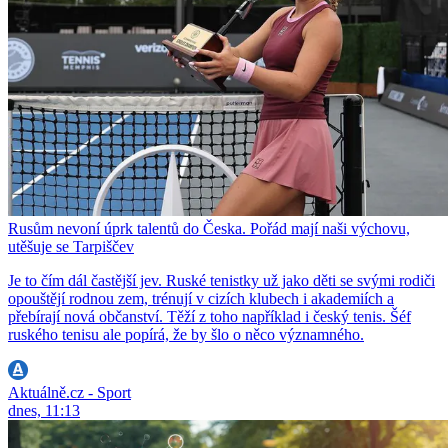
Rusům nevoní úprk talentů do Česka. Pořád mají naši výchovu,
utěšuje se Tarpiščev
Je to čím dál častější jev. Ruské tenistky už jako děti se svými rodiči
opouštějí rodnou zem, trénují v cizích klubech i akademiích a
přebírají nová občanství. Těží z toho například i český tenis. Šéf
ruského tenisu ale popírá, že by šlo o něco významného.
Aktuálně.cz - Sport
dnes, 11:13