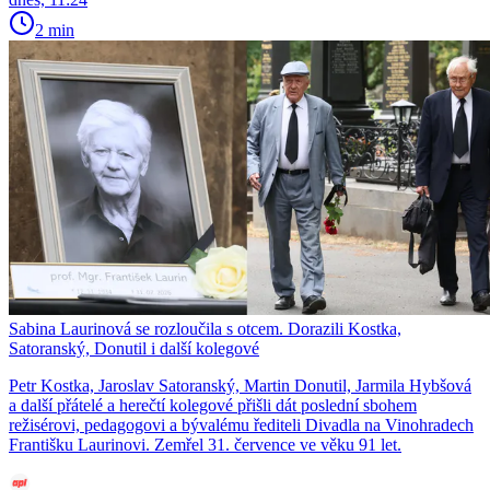
2 min
Sabina Laurinová se rozloučila s otcem. Dorazili Kostka,
Satoranský, Donutil i další kolegové
Petr Kostka, Jaroslav Satoranský, Martin Donutil, Jarmila Hybšová
a další přátelé a herečtí kolegové přišli dát poslední sbohem
režisérovi, pedagogovi a bývalému řediteli Divadla na Vinohradech
Františku Laurinovi. Zemřel 31. července ve věku 91 let.