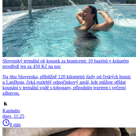
Slovenský termální ráj kousek za hranicemi: 10 bazénů v krásném
prostředí jen za 450 Kč na noc
Na jihu Slovenska, přibližně 120 kilometrů jízdy od českých hranic
u Lanžhota, čeká rozlehlý odpočinkový areál, kde můžete střídat
koupání v termální vodě s tobogany, přírodním jezerem i večerní
zábavou.
Kapitalio
dnes, 11:25
8 min