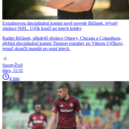
Extraligovou disciplinární komisi nově povede Bičánek, bývalý
obránce NHL. Ujčík končí po letech kritiky
Radim Bičánek, někdejší obránce Ottawy, Chicaga a Columbusu,
přebírá disciplinární komisi Tipsport extraligy po Viktoru Ujčíkovi,
jemuž skončil mandát po osmi letech.
SportyŽivě
dnes, 11:51
4 min