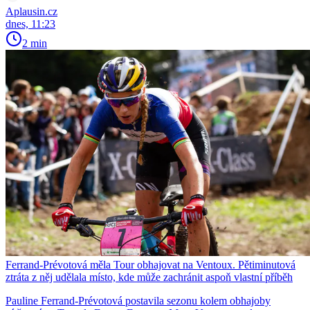
Aplausin.cz
dnes, 11:23
2 min
Ferrand-Prévotová měla Tour obhajovat na Ventoux. Pětiminutová
ztráta z něj udělala místo, kde může zachránit aspoň vlastní příběh
Pauline Ferrand-Prévotová postavila sezonu kolem obhajoby