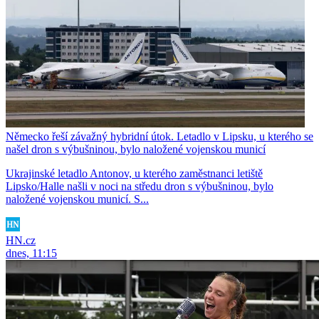
Německo řeší závažný hybridní útok. Letadlo v Lipsku, u kterého se
našel dron s výbušninou, bylo naložené vojenskou municí
Ukrajinské letadlo Antonov, u kterého zaměstnanci letiště
Lipsko/Halle našli v noci na středu dron s výbušninou, bylo
naložené vojenskou municí. S...
HN.cz
dnes, 11:15