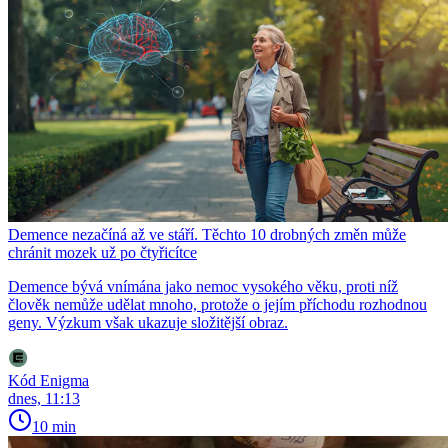
Demence nezačíná až ve stáří. Těchto 10 drobných změn může
chránit mozek už po čtyřicítce
Demence bývá vnímána jako nemoc vysokého věku, proti níž
člověk nemůže udělat mnoho, protože o jejím příchodu rozhodnou
geny. Výzkum však ukazuje složitější obraz.
Kód Enigma
dnes, 11:13
10 min