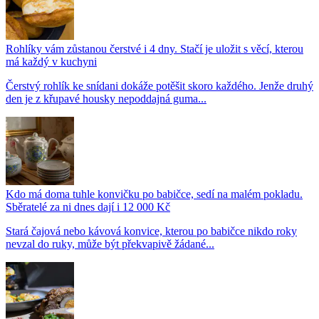
Rohlíky vám zůstanou čerstvé i 4 dny. Stačí je uložit s věcí, kterou
má každý v kuchyni
Čerstvý rohlík ke snídani dokáže potěšit skoro každého. Jenže druhý
den je z křupavé housky nepoddajná guma...
Kdo má doma tuhle konvičku po babičce, sedí na malém pokladu.
Sběratelé za ni dnes dají i 12 000 Kč
Stará čajová nebo kávová konvice, kterou po babičce nikdo roky
nevzal do ruky, může být překvapivě žádané...