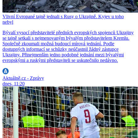
Vlivní Evropané tajně jednali s Rusy o Ukrajině. Kyjev u toho
nebyl
Bývalí vysocí představitelé předních evropských spojenců Ukrajiny
se tajně setkali s nejmenovaným bývalým představitelem Kremlu.
Společně zkoumali možná budoucí mírová jednání. Podle
dostupných informací se schůzky neúčastnil žádný zástupce
Ukrajiny. Přinejmenším jedno podobné jednání mezi bývalými
evropskými a ruskými představiteli se uskutečnilo nedávno.
Aktuálně.cz - Zprávy
dnes, 11:20