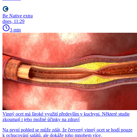
Be Native extra
dnes, 11:29
3 min
Vinný ocet má široké využití především v kuchyni. Některé studie
zkoumají i jeho možné účinky na zdraví
Na první pohled se může zdát, že červený vinný ocet se hodí pouze
k ochucování salátů, ale dokáže toho mnohem více.