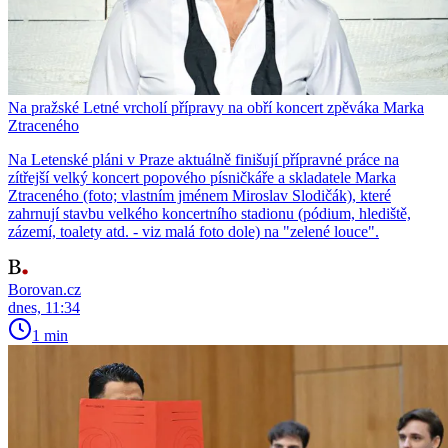
Na pražské Letné vrcholí přípravy na obří koncert zpěváka Marka
Ztraceného
Na Letenské pláni v Praze aktuálně finišují přípravné práce na
zítřejší velký koncert popového písničkáře a skladatele Marka
Ztraceného (foto; vlastním jménem Miroslav Slodičák), které
zahrnují stavbu velkého koncertního stadionu (pódium, hlediště,
zázemí, toalety atd. - viz malá foto dole) na "zelené louce".
Borovan.cz
dnes, 11:34
1 min