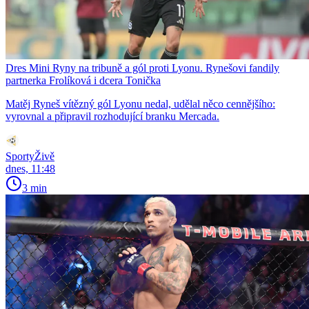
Dres Mini Ryny na tribuně a gól proti Lyonu. Rynešovi fandily
partnerka Frolíková i dcera Tonička
Matěj Ryneš vítězný gól Lyonu nedal, udělal něco cennějšího:
vyrovnal a připravil rozhodující branku Mercada.
SportyŽivě
dnes, 11:48
3 min