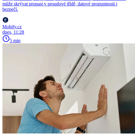
může skrývat propast v proudové třídě, datové propustnosti i
bezpečí.
Mobify.cz
dnes, 11:28
5 min