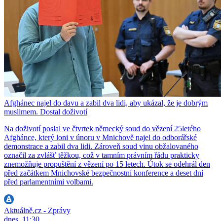
Afghánec najel do davu a zabil dva lidi, aby ukázal, že je dobrým
muslimem. Dostal doživotí
Na doživotí poslal ve čtvrtek německý soud do vězení 25letého
Afghánce, který loni v únoru v Mnichově najel do odborářské
demonstrace a zabil dva lidi. Zároveň soud vinu obžalovaného
označil za zvlášť těžkou, což v tamním právním řádu prakticky
znemožňuje propuštění z vězení po 15 letech. Útok se odehrál den
před začátkem Mnichovské bezpečnostní konference a deset dní
před parlamentními volbami.
Aktuálně.cz - Zprávy
dnes, 11:30