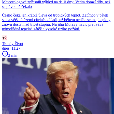
Meteorologové zpřesnili výhled na další dny: Vedra dorazí dřív, než
se původně čekalo
Česko čeká jen krátká úleva od tropických teplot. Zatímco v pátek
se na většině území citelně ochladí, už během neděle se mají teploty
znovu dostat nad třicet stupňů. Na jihu Moravy navíc přetrvává
mimořádná tepelná zátěž a vysoké riziko požárů.
Trendy Život
dnes, 11:27
2 min