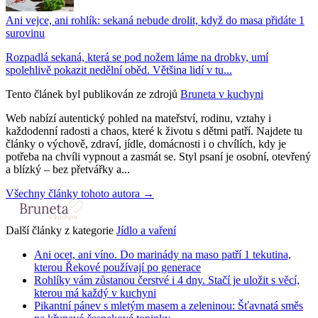
Ani vejce, ani rohlík: sekaná nebude drolit, když do masa přidáte 1
surovinu
Rozpadlá sekaná, která se pod nožem láme na drobky, umí
spolehlivě pokazit nedělní oběd. Většina lidí v tu...
Tento článek byl publikován ze zdrojů
Bruneta v kuchyni
Web nabízí autentický pohled na mateřství, rodinu, vztahy i
každodenní radosti a chaos, které k životu s dětmi patří. Najdete tu
články o výchově, zdraví, jídle, domácnosti i o chvílích, kdy je
potřeba na chvíli vypnout a zasmát se. Styl psaní je osobní, otevřený
a blízký – bez přetvářky a...
Všechny články tohoto autora →
Další články z kategorie
Jídlo a vaření
Ani ocet, ani víno. Do marinády na maso patří 1 tekutina,
kterou Řekové používají po generace
Rohlíky vám zůstanou čerstvé i 4 dny. Stačí je uložit s věcí,
kterou má každý v kuchyni
Pikantní pánev s mletým masem a zeleninou: Šťavnatá směs