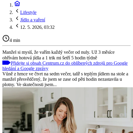
Lifestyle
Jídlo a vaření
12. 5. 2026, 03:32
4 min
Manžel si myslí, že vařím každý večer od nuly. Už 3 měsíce
ohřívám hotová jídla a 1 trik mi šetří 5 hodin týdně
Přidejte si obsah Centrum.cz do oblíbených zdrojů pro Google
hledání a Google zprávy
Vůně z hrnce ve čtvrt na sedm večer, talíř s teplým jídlem na stole a
manžel přesvědčený, že jsem se zase od pěti hodin nezastavila u
plotny. Ve skutečnosti jsem...