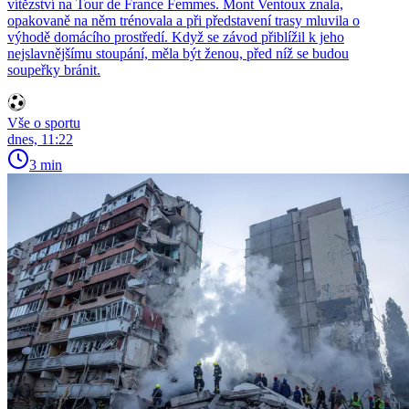
vítězství na Tour de France Femmes. Mont Ventoux znala,
opakovaně na něm trénovala a při představení trasy mluvila o
výhodě domácího prostředí. Když se závod přiblížil k jeho
nejslavnějšímu stoupání, měla být ženou, před níž se budou
soupeřky bránit.
Vše o sportu
dnes, 11:22
3 min