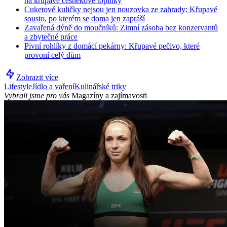
na křupavé česnekové topinky
Cuketové kuličky nejsou jen nouzovka ze zahrady: Křupavé
sousto, po kterém se doma jen zapráší
Zavařená dýně do moučníků: Zimní zásoba bez konzervantů
a zbytečné práce
Pivní rohlíky z domácí pekárny: Křupavé pečivo, které
provoní celý dům
Zobrazit více
Lifestyle
Jídlo a vaření
Kulinářské triky
Vybrali jsme pro vás
Magazíny a zajímavosti