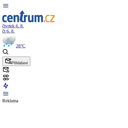
čtvrtek 6. 8.
čt 6. 8.
28°C
Přihlášení
Reklama