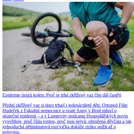
Epidemie úrazů kolen: Proč se trhá zkřížený vaz čím dál častěji
Přední zkřížený vaz si dnes trhají i jedenáctileté děti. Ortoped Filip
Hudeček z Fakultní nemocnice u svaté Anny v Brně mluví o
skutečné epidemii – a v Longevity podcastu Hospodářských novin
vysvětluje, proč čísla rostou, proč jsou nejvíc ohrožená děvčata a jak
jednoduchá pětiminutová rozcvička dokáže riziko snížit až o
polovinu.