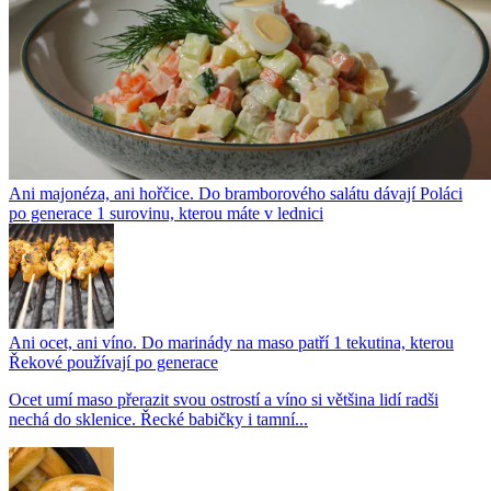
Ani majonéza, ani hořčice. Do bramborového salátu dávají Poláci
po generace 1 surovinu, kterou máte v lednici
Ani ocet, ani víno. Do marinády na maso patří 1 tekutina, kterou
Řekové používají po generace
Ocet umí maso přerazit svou ostrostí a víno si většina lidí radši
nechá do sklenice. Řecké babičky i tamní...