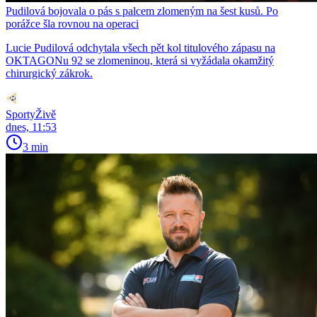
Pudilová bojovala o pás s palcem zlomeným na šest kusů. Po
porážce šla rovnou na operaci
Lucie Pudilová odchytala všech pět kol titulového zápasu na
OKTAGONu 92 se zlomeninou, která si vyžádala okamžitý
chirurgický zákrok.
SportyŽivě
dnes, 11:53
3 min