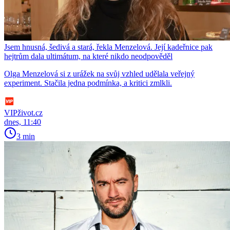
Jsem hnusná, šedivá a stará, řekla Menzelová. Její kadeřnice pak
hejtrům dala ultimátum, na které nikdo neodpověděl
Olga Menzelová si z urážek na svůj vzhled udělala veřejný
experiment. Stačila jedna podmínka, a kritici zmlkli.
VIPživot.cz
dnes, 11:40
3 min