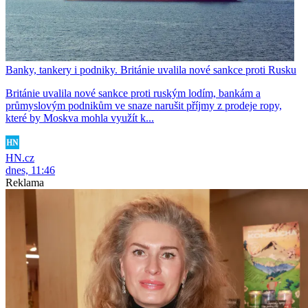
Banky, tankery i podniky. Británie uvalila nové sankce proti Rusku
Británie uvalila nové sankce proti ruským lodím, bankám a
průmyslovým podnikům ve snaze narušit příjmy z prodeje ropy,
které by Moskva mohla využít k...
HN.cz
dnes, 11:46
Reklama