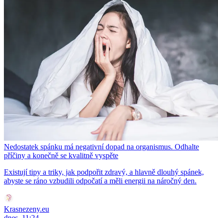
Nedostatek spánku má negativní dopad na organismus. Odhalte
příčiny a konečně se kvalitně vyspěte
Existují tipy a triky, jak podpořit zdravý, a hlavně dlouhý spánek,
abyste se ráno vzbudili odpočatí a měli energii na náročný den.
Krasnezeny.eu
dnes, 11:24