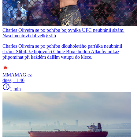
Charles Oliveira se po pohřbu bojovníka UFC neubránil slzám.
Nascimentovi dal velký slib
Charles Oliveira se po pohřbu dlouholetého parťáka neubránil
slzám. Slíbil, že bojovníci Chute Boxe budou Allanův odkaz
připomínat při každém dalším vstupu do klece.
MMAMAG.cz
dnes, 11:46
1 min