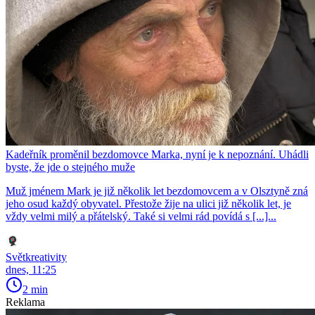
Kadeřník proměnil bezdomovce Marka, nyní je k nepoznání. Uhádli
byste, že jde o stejného muže
Muž jménem Mark je již několik let bezdomovcem a v Olsztyně zná
jeho osud každý obyvatel. Přestože žije na ulici již několik let, je
vždy velmi milý a přátelský. Také si velmi rád povídá s [...]...
Světkreativity
dnes, 11:25
2 min
Reklama