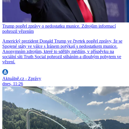
Trump popřel zprávy o nedostatku munice. Zdrojům informací
pohrozil vězením
Americký prezident Donald Trump ve čtvrtek popřel zprávy, že se
Spojené státy ve válce s Íránem potýkají s nedostatkem munice.
Anonymním zdrojům, které to sdělily médiím, v příspěvku na
sociální síti Truth Social pohrozil stíháním a dlouhým pobytem ve
vězení.
Aktuálně.cz - Zprávy
dnes, 11:26