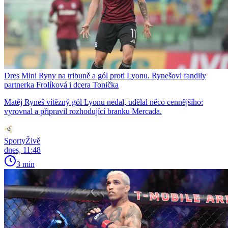
Dres Mini Ryny na tribuně a gól proti Lyonu. Rynešovi fandily
partnerka Frolíková i dcera Tonička
Matěj Ryneš vítězný gól Lyonu nedal, udělal něco cennějšího:
vyrovnal a připravil rozhodující branku Mercada.
SportyŽivě
dnes, 11:48
3 min