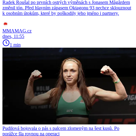
Radek Roušal po prvních ostrých výměnách s Jonasem Mågårdem
změnil tón. Před hlavním zápasem Oktagonu 93 nechce sklouznout
k osobním útokům, které by poškodily jeho jméno i partnery.
MMAMAG.cz
dnes, 11:55
1 min
Pudilová bojovala o pás s palcem zlomeným na šest kusů. Po
porážce šla rovnou na operaci