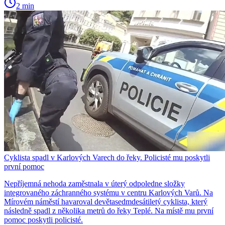
2 min
Cyklista spadl v Karlových Varech do řeky. Policisté mu poskytli
první pomoc
Nepříjemná nehoda zaměstnala v úterý odpoledne složky
integrovaného záchranného systému v centru Karlových Varů. Na
Mírovém náměstí havaroval devětasedmdesátiletý cyklista, který
následně spadl z několika metrů do řeky Teplé. Na místě mu první
pomoc poskytli policisté.