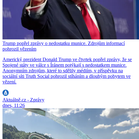
Trump popřel zprávy o nedostatku munice. Zdrojům informací
pohrozil vězením
Americký prezident Donald Trump ve čtvrtek popřel zprávy, že se
Spojené státy ve válce s Íránem potýkají s nedostatkem munice.
Anonymním zdrojům, které to sdělily médiím, v příspěvku na
sociální síti Truth Social pohrozil stíháním a dlouhým pobytem ve
vězení.
Aktuálně.cz - Zprávy
dnes, 11:26