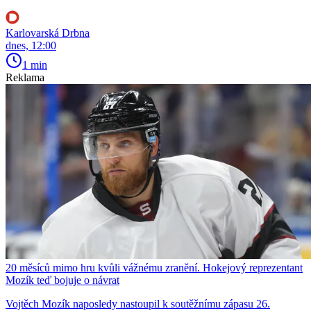
Karlovarská Drbna
dnes, 12:00
1 min
Reklama
20 měsíců mimo hru kvůli vážnému zranění. Hokejový reprezentant
Mozík teď bojuje o návrat
Vojtěch Mozík naposledy nastoupil k soutěžnímu zápasu 26.