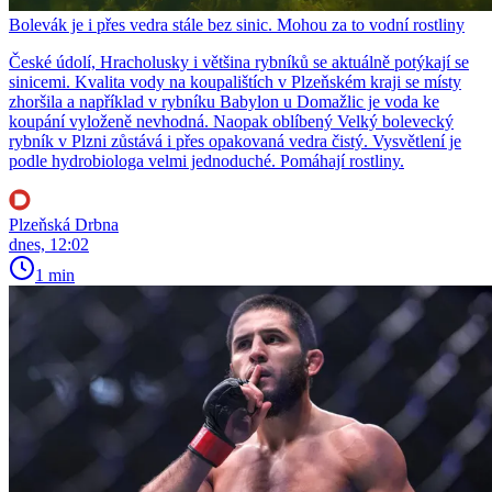
Bolevák je i přes vedra stále bez sinic. Mohou za to vodní rostliny
České údolí, Hracholusky i většina rybníků se aktuálně potýkají se
sinicemi. Kvalita vody na koupalištích v Plzeňském kraji se místy
zhoršila a například v rybníku Babylon u Domažlic je voda ke
koupání vyloženě nevhodná. Naopak oblíbený Velký bolevecký
rybník v Plzni zůstává i přes opakovaná vedra čistý. Vysvětlení je
podle hydrobiologa velmi jednoduché. Pomáhají rostliny.
Plzeňská Drbna
dnes, 12:02
1 min