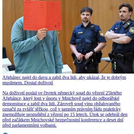
Afghánec najel do davu a zabil dva lidi, aby ukázal, že je dobrým
muslimem. Dostal doživotí
Na doživotí poslal ve čtvrtek německý soud do vězení 25letého
Afghánce, který loni v únoru v Mnichově najel do odborářské
demonstrace a zabil dva lidi. Zároveň soud vinu obžalovaného
označil za zvlášť těžkou, což v tamním právním řádu prakticky
znemožňuje propuštění z vězení po 15 letech. Útok se odehrál den
před začátkem Mnichovské bezpečnostní konference a deset dní
před parlamentními volbami.