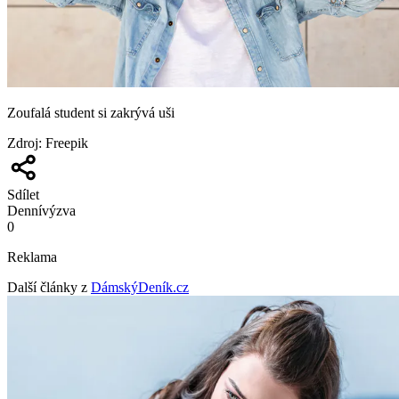
Zoufalá student si zakrývá uši
Zdroj
:
Freepik
Sdílet
Denní
výzva
0
Reklama
Další články z
DámskýDeník.cz