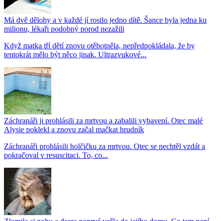
Má dvě dělohy a v každé jí rostlo jedno dítě. Šance byla jedna ku
milionu, lékaři podobný porod nezažili
Když matka tří dětí znovu otěhotněla, nepředpokládala, že by
tentokrát mělo být něco jinak. Ultrazvukové...
Záchranáři ji prohlásili za mrtvou a zabalili vybavení. Otec malé
Alysie poklekl a znovu začal mačkat hrudník
Záchranáři prohlásili holčičku za mrtvou. Otec se nechtěl vzdát a
pokračoval v resuscitaci. To, co...