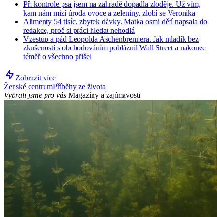
Při kontrole psa jsem na zahradě dopadla zloděje. Už vím,
kam nám mizí úroda ovoce a zeleniny, zlobí se Veronika
Alimenty 54 tisíc, zbytek dávky. Matka osmi dětí napsala do
redakce, proč si práci hledat nehodlá
Vzestup a pád Leopolda Aschenbrennera. Jak mladík bez
zkušeností s obchodováním pobláznil Wall Street a nakonec
téměř o všechno přišel
Zobrazit více
Ženské centrum
Příběhy ze života
Vybrali jsme pro vás
Magazíny a zajímavosti