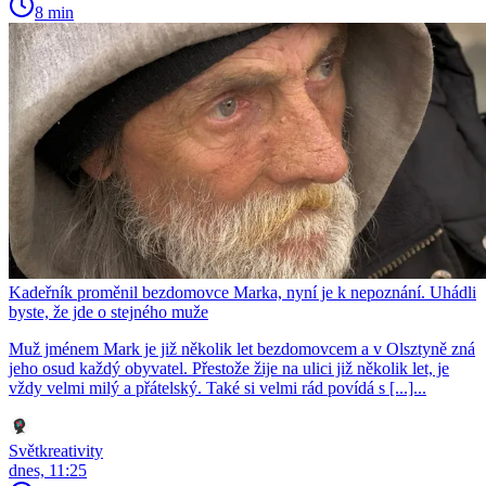
8 min
Kadeřník proměnil bezdomovce Marka, nyní je k nepoznání. Uhádli
byste, že jde o stejného muže
Muž jménem Mark je již několik let bezdomovcem a v Olsztyně zná
jeho osud každý obyvatel. Přestože žije na ulici již několik let, je
vždy velmi milý a přátelský. Také si velmi rád povídá s [...]...
Světkreativity
dnes, 11:25