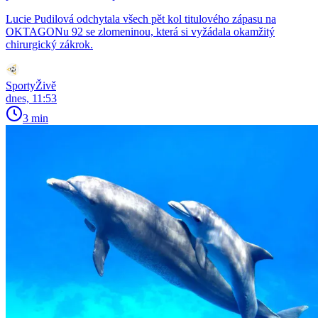
Lucie Pudilová odchytala všech pět kol titulového zápasu na
OKTAGONu 92 se zlomeninou, která si vyžádala okamžitý
chirurgický zákrok.
SportyŽivě
dnes, 11:53
3 min