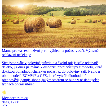
Máme pro vás exkluzivní první výhled na počasí v září. Výrazné
ochlazení nečekejte
Sice jsme stále v polovině prázdnin a školní rok je stále relativně
daleko, již dnes již máme k dispozici první výstupy z modelů, které
dokážou odhadnout charakter počasí až do poloviny září. Navíc u
obou modelů ECMWF a CFS, které vytváří dlouhodobé
předpovědi, panuje shoda, jakým směrem se bude v následujících
týdnech počasí ubírat.
Meteocentrum.cz
dnes, 12:00