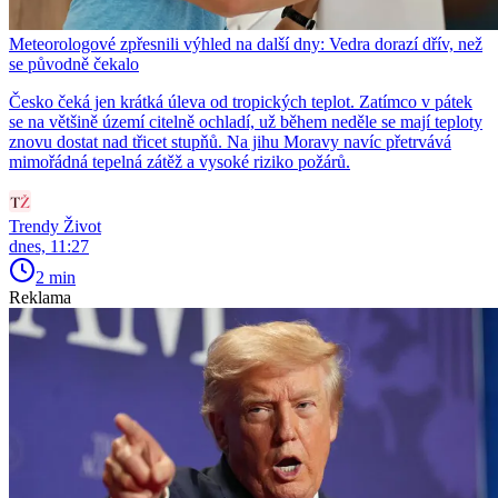
Meteorologové zpřesnili výhled na další dny: Vedra dorazí dřív, než
se původně čekalo
Česko čeká jen krátká úleva od tropických teplot. Zatímco v pátek
se na většině území citelně ochladí, už během neděle se mají teploty
znovu dostat nad třicet stupňů. Na jihu Moravy navíc přetrvává
mimořádná tepelná zátěž a vysoké riziko požárů.
Trendy Život
dnes, 11:27
2 min
Reklama