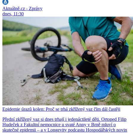
Aktuálně.cz - Zprávy
dnes, 11:30
Epidemie úrazů kolen: Proč se trhá zkřížený vaz čím dál častěji
Přední zkřížený vaz si dnes trhají i jedenáctileté děti. Ortoped Filip
Hudeček z Fakultní nemocnice u svaté Anny v Brně mluví o
skutečné epidemii – a v Longevity podcastu Hospodářských novin