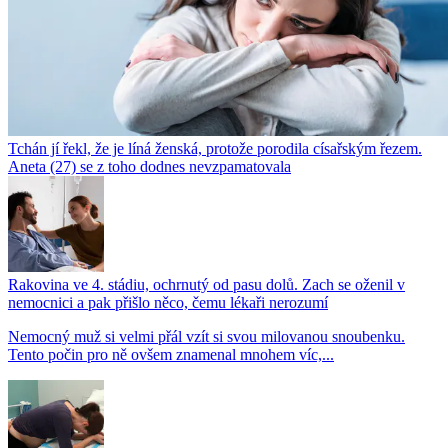
Tchán jí řekl, že je líná ženská, protože porodila císařským řezem.
Aneta (27) se z toho dodnes nevzpamatovala
Rakovina ve 4. stádiu, ochrnutý od pasu dolů. Zach se oženil v
nemocnici a pak přišlo něco, čemu lékaři nerozumí
Nemocný muž si velmi přál vzít si svou milovanou snoubenku.
Tento počin pro ně ovšem znamenal mnohem víc,...