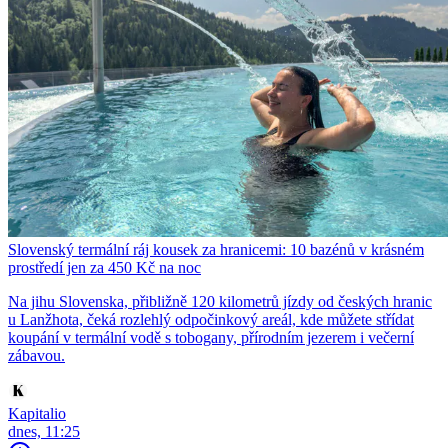
Slovenský termální ráj kousek za hranicemi: 10 bazénů v krásném
prostředí jen za 450 Kč na noc
Na jihu Slovenska, přibližně 120 kilometrů jízdy od českých hranic
u Lanžhota, čeká rozlehlý odpočinkový areál, kde můžete střídat
koupání v termální vodě s tobogany, přírodním jezerem i večerní
zábavou.
Kapitalio
dnes, 11:25