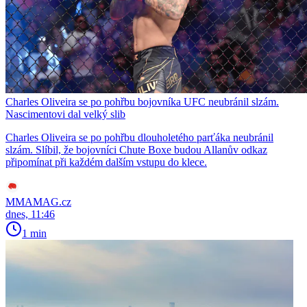
Charles Oliveira se po pohřbu bojovníka UFC neubránil slzám.
Nascimentovi dal velký slib
Charles Oliveira se po pohřbu dlouholetého parťáka neubránil
slzám. Slíbil, že bojovníci Chute Boxe budou Allanův odkaz
připomínat při každém dalším vstupu do klece.
MMAMAG.cz
dnes, 11:46
1 min