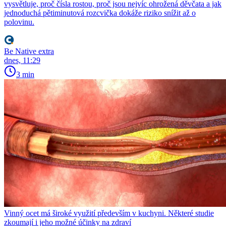
vysvětluje, proč čísla rostou, proč jsou nejvíc ohrožená děvčata a jak
jednoduchá pětiminutová rozcvička dokáže riziko snížit až o
polovinu.
Be Native extra
dnes, 11:29
3 min
Vinný ocet má široké využití především v kuchyni. Některé studie
zkoumají i jeho možné účinky na zdraví