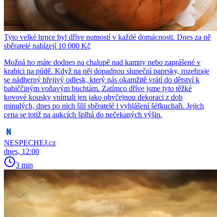
Tyto velké hrnce byl dříve nutností v každé domácnosti. Dnes za ně
sběratelé nabízejí 10 000 Kč
Možná ho máte dodnes na chalupě nad kamny nebo zaprášené v
krabici na půdě. Když na něj dopadnou sluneční paprsky, rozehraje
se nádherný hřejivý odlesk, který nás okamžitě vrátí do dětství k
babiččiným voňavým buchtám. Zatímco dříve jsme tyto těžké
kovové kousky vnímali jen jako obyčejnou dekoraci z dob
minulých, dnes po nich šílí sběratelé i vyhlášení šéfkuchaři. Jejich
cena se totiž na aukcích šplhá do nečekaných výšin.
NESPECHEJ.cz
dnes, 12:00
3 min