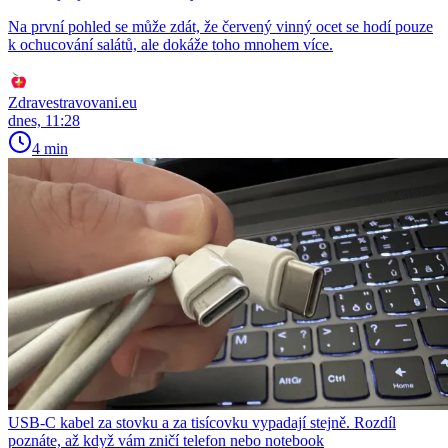
Na první pohled se může zdát, že červený vinný ocet se hodí pouze
k ochucování salátů, ale dokáže toho mnohem více.
Zdravestravovani.eu
dnes, 11:28
4 min
USB-C kabel za stovku a za tisícovku vypadají stejně. Rozdíl
poznáte, až když vám zničí telefon nebo notebook