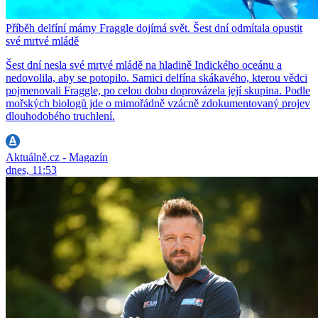
Příběh delfíní mámy Fraggle dojímá svět. Šest dní odmítala opustit
své mrtvé mládě
Šest dní nesla své mrtvé mládě na hladině Indického oceánu a
nedovolila, aby se potopilo. Samici delfína skákavého, kterou vědci
pojmenovali Fraggle, po celou dobu doprovázela její skupina. Podle
mořských biologů jde o mimořádně vzácně zdokumentovaný projev
dlouhodobého truchlení.
Aktuálně.cz - Magazín
dnes, 11:53