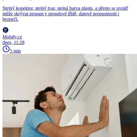
Stejný konektor, stejný tvar, stejná barva plastu, a přesto se uvnitř
může skrývat propast v proudové třídě, datové propustnosti i
bezpečí.
Mobify.cz
dnes, 11:28
5 min