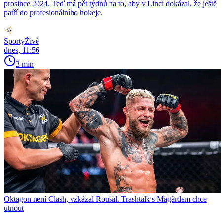
prosince 2024. Teď má pět týdnů na to, aby v Linci dokázal, že ještě
patří do profesionálního hokeje.
SportyŽivě
dnes, 11:56
3 min
Oktagon není Clash, vzkázal Roušal. Trashtalk s Mågårdem chce
utnout