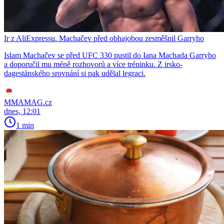
Ir z AliExpressu. Machačev před obhajobou zesměšnil Garryho
Islam Machačev se před UFC 330 pustil do Iana Machada Garryho
a doporučil mu méně rozhovorů a více tréninku. Z irsko-
dagestánského srovnání si pak udělal legraci.
MMAMAG.cz
dnes, 12:01
1 min