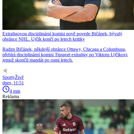
Extraligovou disciplinární komisi nově povede Bičánek, bývalý
obránce NHL. Ujčík končí po letech kritiky
Radim Bičánek, někdejší obránce Ottawy, Chicaga a Columbusu,
přebírá disciplinární komisi Tipsport extraligy po Viktoru Ujčíkovi,
jemuž skončil mandát po osmi letech.
SportyŽivě
dnes, 11:51
4 min
Reklama