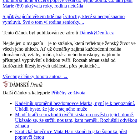
Zlomila si nohu a dcera poprvé vešla do jejího domu. Co tam paní
Marie (89) ukrývala roky, rodina netušila
S přibývajícím věkem lidé mají vrtochy, které si nedají snadno
vymluvit. Své o tom ví rodina seniorky,...
Tento článek byl publikován ze zdrojů
DámskýDeník.cz
Nejde jen o magazín – je to stránka, která reflektuje ženský život ve
všech jeho úhlech. Ať už čtenářky zajímá každodenní realita
domácnosti, vztahy, móda, krása nebo horoskopy, najdou tu
přístupná vyprávění s lidskou tváří. Rozsah témat sahá od
kuriózních lifestylových událostí, přes praktické...
Všechny články tohoto autora →
Další články z kategorie
Příběhy ze života
Kadeřník proměnil bezdomovce Marka, nyní je k nepoznání.
Uhádli byste, že jde o stejného muže
Mladí bratři se rozhodli ověřit si starou pověst o jejich domě.
Ukázalo se, že strčili nos tam, kam neměli. Rozluštili odvěkou
záhadu
Exotická tanečnice Mata Hari skončila jako špionka před
popravčí četou