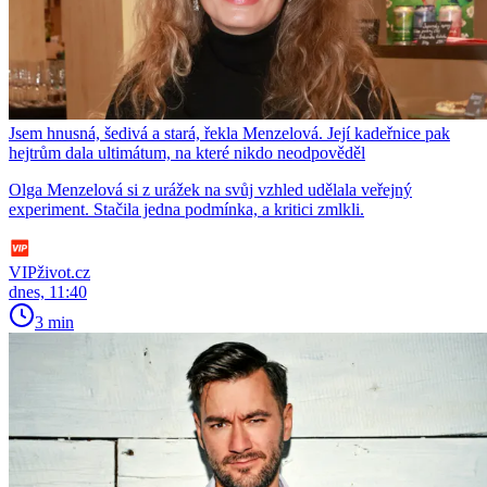
Jsem hnusná, šedivá a stará, řekla Menzelová. Její kadeřnice pak
hejtrům dala ultimátum, na které nikdo neodpověděl
Olga Menzelová si z urážek na svůj vzhled udělala veřejný
experiment. Stačila jedna podmínka, a kritici zmlkli.
VIPživot.cz
dnes, 11:40
3 min