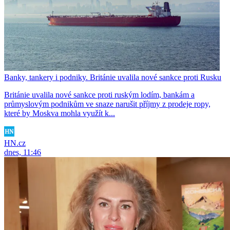
Banky, tankery i podniky. Británie uvalila nové sankce proti Rusku
Británie uvalila nové sankce proti ruským lodím, bankám a
průmyslovým podnikům ve snaze narušit příjmy z prodeje ropy,
které by Moskva mohla využít k...
HN.cz
dnes, 11:46