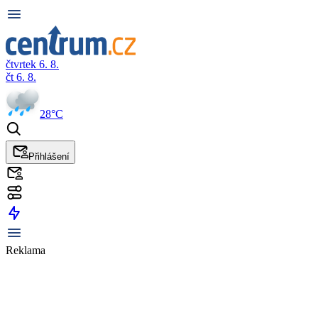
čtvrtek 6. 8.
čt 6. 8.
28°C
Přihlášení
Reklama