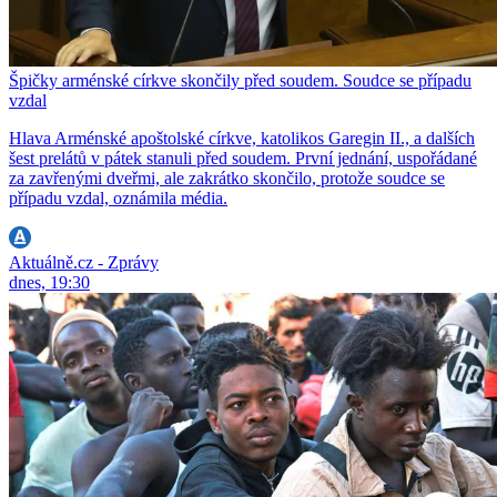
Špičky arménské církve skončily před soudem. Soudce se případu
vzdal
Hlava Arménské apoštolské církve, katolikos Garegin II., a dalších
šest prelátů v pátek stanuli před soudem. První jednání, uspořádané
za zavřenými dveřmi, ale zakrátko skončilo, protože soudce se
případu vzdal, oznámila média.
Aktuálně.cz - Zprávy
dnes, 19:30