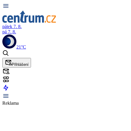
pátek 7. 8.
pá 7. 8.
21°C
Přihlášení
Reklama