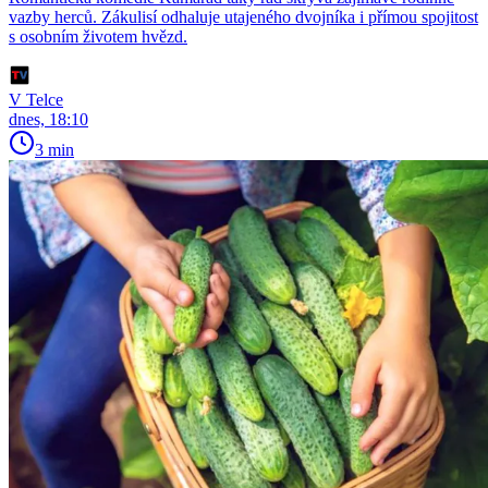
vazby herců. Zákulisí odhaluje utajeného dvojníka i přímou spojitost
s osobním životem hvězd.
V Telce
dnes, 18:10
3 min