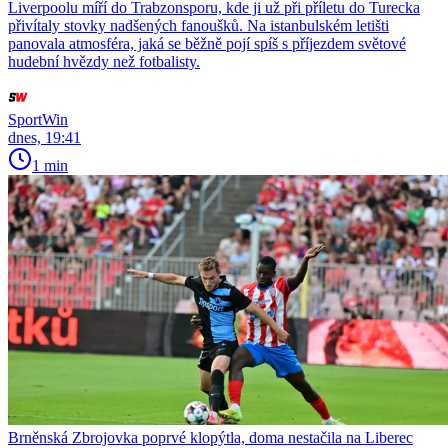
Liverpoolu míří do Trabzonsporu, kde ji už při příletu do Turecka
přivítaly stovky nadšených fanoušků. Na istanbulském letišti
panovala atmosféra, jaká se běžně pojí spíš s příjezdem světové
hudební hvězdy než fotbalisty.
SportWin
dnes, 19:41
1 min
Brněnská Zbrojovka poprvé klopýtla, doma nestačila na Liberec