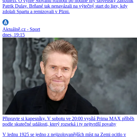
soutěži. O výhře Slovanu rozhodl po hodině hry slovenský záložník
Patrik Dulay. Brňané tak nenavázali na výtečný start do ligy, kdy
zdolali Spartu a remizovali v Plzni.
Aktuálně.cz - Sport
dnes, 19:15
Připravte si kapesníky. V sobotu ve 20:00 vysílá Prima MAX příběh
podle skutečné události, který rozseká i ty nejtvrdší povahy
V lednu 1925 se jedno z nejizolovanějších míst na Zemi ocitlo v