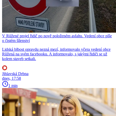
V Růžené projel řidič po nově položeném asfaltu. Vedení obce píše
o čistém šílenství
Lidská blbost opravdu nezná mezí, informovalo včera vedení obce
Růžená na svém facebooku. A informovalo, s jakými řidiči se už
kolem staveb setkali.
Jihlavská Drbna
dnes, 17:58
1 min