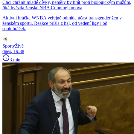
Chci chránit mladé dívky, neměly by hrát proti biologickým mužům,
říká hvězda ženské NBA Cunninghamová
Aktivní hráčka WNBA veřejně odmítla účast transgender žen v
ženském sportu. Reakce přišla z hal, od vedení ligy i od
spoluhráček.
SportyŽivě
dnes, 19:38
3 min