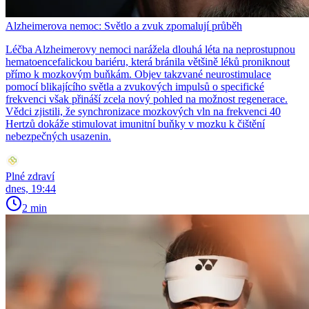
Alzheimerova nemoc: Světlo a zvuk zpomalují průběh
Léčba Alzheimerovy nemoci narážela dlouhá léta na neprostupnou
hematoencefalickou bariéru, která bránila většině léků proniknout
přímo k mozkovým buňkám. Objev takzvané neurostimulace
pomocí blikajícího světla a zvukových impulsů o specifické
frekvenci však přináší zcela nový pohled na možnost regenerace.
Vědci zjistili, že synchronizace mozkových vln na frekvenci 40
Hertzů dokáže stimulovat imunitní buňky v mozku k čištění
nebezpečných usazenin.
Plné zdraví
dnes, 19:44
2 min