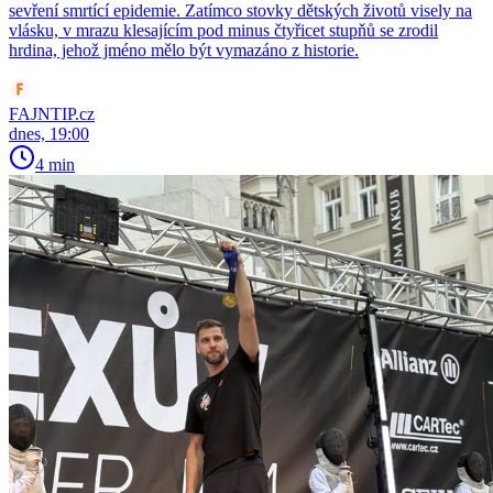
sevření smrtící epidemie. Zatímco stovky dětských životů visely na
vlásku, v mrazu klesajícím pod minus čtyřicet stupňů se zrodil
hrdina, jehož jméno mělo být vymazáno z historie.
FAJNTIP.cz
dnes, 19:00
4 min