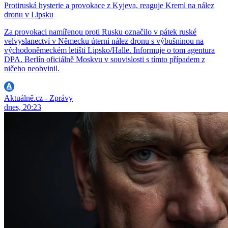
Protiruská hysterie a provokace z Kyjeva, reaguje Kreml na nález
dronu v Lipsku
Za provokaci namířenou proti Rusku označilo v pátek ruské
velvyslanectví v Německu úterní nález dronu s výbušninou na
východoněmeckém letišti Lipsko/Halle. Informuje o tom agentura
DPA. Berlín oficiálně Moskvu v souvislosti s tímto případem z
ničeho neobvinil.
Aktuálně.cz - Zprávy
dnes, 20:23