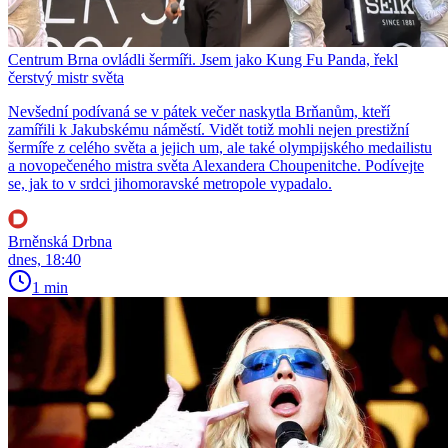
Centrum Brna ovládli šermíři. Jsem jako Kung Fu Panda, řekl
čerstvý mistr světa
Nevšední podívaná se v pátek večer naskytla Brňanům, kteří
zamířili k Jakubskému náměstí. Vidět totiž mohli nejen prestižní
šermíře z celého světa a jejich um, ale také olympijského medailistu
a novopečeného mistra světa Alexandera Choupenitche. Podívejte
se, jak to v srdci jihomoravské metropole vypadalo.
Brněnská Drbna
dnes, 18:40
1 min