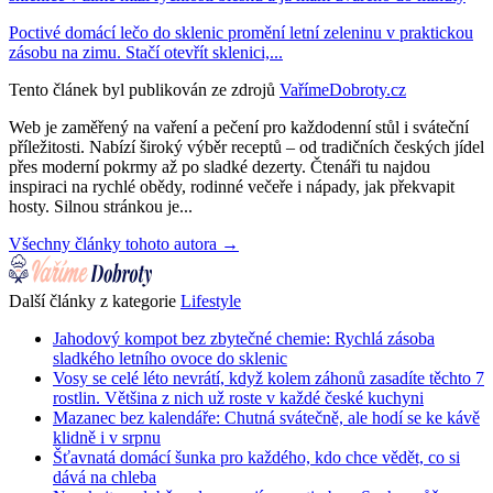
Poctivé domácí lečo do sklenic promění letní zeleninu v praktickou
zásobu na zimu. Stačí otevřít sklenici,...
Tento článek byl publikován ze zdrojů
VařímeDobroty.cz
Web je zaměřený na vaření a pečení pro každodenní stůl i sváteční
příležitosti. Nabízí široký výběr receptů – od tradičních českých jídel
přes moderní pokrmy až po sladké dezerty. Čtenáři tu najdou
inspiraci na rychlé obědy, rodinné večeře i nápady, jak překvapit
hosty. Silnou stránkou je...
Všechny články tohoto autora →
Další články z kategorie
Lifestyle
Jahodový kompot bez zbytečné chemie: Rychlá zásoba
sladkého letního ovoce do sklenic
Vosy se celé léto nevrátí, když kolem záhonů zasadíte těchto 7
rostlin. Většina z nich už roste v každé české kuchyni
Mazanec bez kalendáře: Chutná svátečně, ale hodí se ke kávě
klidně i v srpnu
Šťavnatá domácí šunka pro každého, kdo chce vědět, co si
dává na chleba