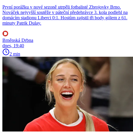
První porážku v nové sezoně utrpěli fotbalisté Zbrojovky Brno.
Nováček nejvyšší soutěže v páteční předehrávce 3. kola podlehl na
domácím stadionu Liberci 0:1. Hostům zajistil tři body gólem z 61.
minuty Patrik Dulay.
Brněnská Drbna
dnes, 19:40
2 min