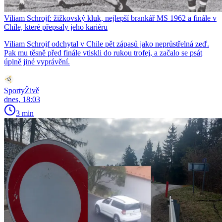
Viliam Schrojf: žižkovský kluk, nejlepší brankář MS 1962 a finále v
Chile, které přepsaly jeho kariéru
Viliam Schrojf odchytal v Chile pět zápasů jako neprůstřelná zeď.
Pak mu těsně před finále vtiskli do rukou trofej, a začalo se psát
úplně jiné vyprávění.
SportyŽivě
dnes, 18:03
3 min