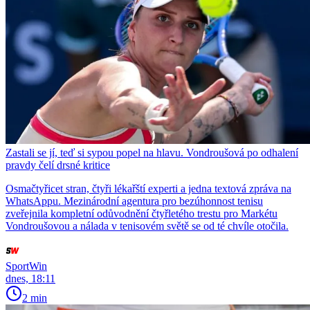
Zastali se jí, teď si sypou popel na hlavu. Vondroušová po odhalení
pravdy čelí drsné kritice
Osmačtyřicet stran, čtyři lékařští experti a jedna textová zpráva na
WhatsAppu. Mezinárodní agentura pro bezúhonnost tenisu
zveřejnila kompletní odůvodnění čtyřletého trestu pro Markétu
Vondroušovou a nálada v tenisovém světě se od té chvíle otočila.
SportWin
dnes, 18:11
2 min