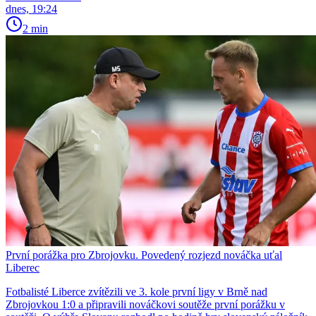
dnes, 19:24
2 min
První porážka pro Zbrojovku. Povedený rozjezd nováčka uťal
Liberec
Fotbalisté Liberce zvítězili ve 3. kole první ligy v Brně nad
Zbrojovkou 1:0 a připravili nováčkovi soutěže první porážku v