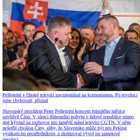
Pellegrini v čínské televizi zavzpomínal na komunismus. Po revoluci
jsme chybovali, přiznal
Slovenský prezident Peter Pellegrini koncem minulého měsíce
navštívil Čínu. V rámci třídenního pobytu v lidové republice mimo
jiné kývnul na rozhovor pro tamější státní televizi CGTN. V něm
nešetřil chválou Číny, sliby, že Slovensko může být pro Peking
vynikajícím prostředníkem, a zkritizoval vývoj po sametové
revoluci.