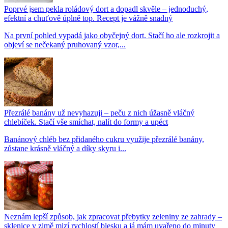
Poprvé jsem pekla roládový dort a dopadl skvěle – jednoduchý,
efektní a chuťově úplně top. Recept je vážně snadný
Na první pohled vypadá jako obyčejný dort. Stačí ho ale rozkrojit a
objeví se nečekaný pruhovaný vzor,...
Přezrálé banány už nevyhazuji – peču z nich úžasně vláčný
chlebíček. Stačí vše smíchat, nalít do formy a upéct
Banánový chléb bez přidaného cukru využije přezrálé banány,
zůstane krásně vláčný a díky skyru i...
Neznám lepší způsob, jak zpracovat přebytky zeleniny ze zahrady –
sklenice v zimě mizí rychlostí blesku a já mám uvařeno do minuty