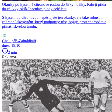
Okurky po kyselině citronové rostou do šířky i délky. Kdo ji přidá
do zálivky, sklízí baculaté plody celé léto
S kyselinou citronovou nepěstujete jen okurky, ale také robustní
zahradní ekosystém, který podporuje růst, bojuje proti chorobám a
přináší skvělou úrodu.
Chalupáři-Zahrádkáři
dnes, 18:10
2 min
Reklama