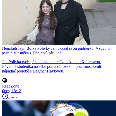
Nejmladší syn Bolka Polívky Jan ukázal svou partnerku. Vždyť to
je celá Vlastička z Dědictví, píší lidé
Jan Polívka tvoří pár s mladou herečkou Anetou Kalertovou.
Půvabná studentka na sebe poutá obrovskou pozornost kvůli
nápadné podobě s Dagmar Havlovou.
ReadZone
dnes, 18:12
4 min