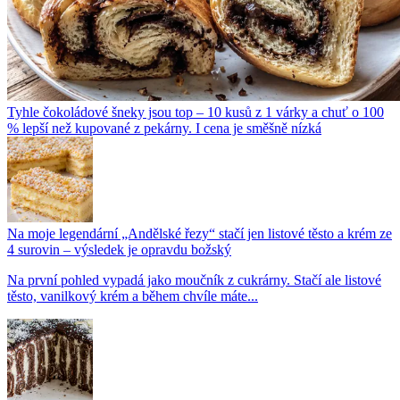
Tyhle čokoládové šneky jsou top – 10 kusů z 1 várky a chuť o 100
% lepší než kupované z pekárny. I cena je směšně nízká
Na moje legendární „Andělské řezy“ stačí jen listové těsto a krém ze
4 surovin – výsledek je opravdu božský
Na první pohled vypadá jako moučník z cukrárny. Stačí ale listové
těsto, vanilkový krém a během chvíle máte...