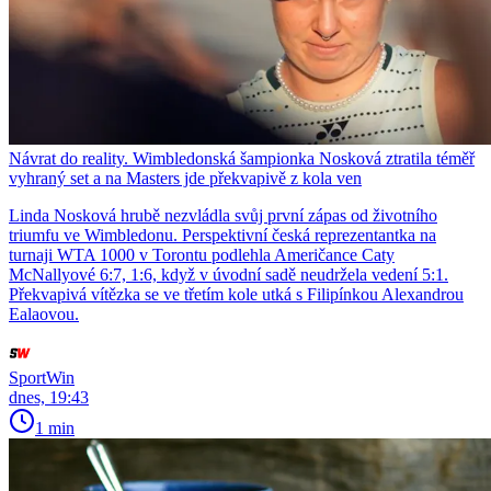
Návrat do reality. Wimbledonská šampionka Nosková ztratila téměř
vyhraný set a na Masters jde překvapivě z kola ven
Linda Nosková hrubě nezvládla svůj první zápas od životního
triumfu ve Wimbledonu. Perspektivní česká reprezentantka na
turnaji WTA 1000 v Torontu podlehla Američance Caty
McNallyové 6:7, 1:6, když v úvodní sadě neudržela vedení 5:1.
Překvapivá vítězka se ve třetím kole utká s Filipínkou Alexandrou
Ealaovou.
SportWin
dnes, 19:43
1 min