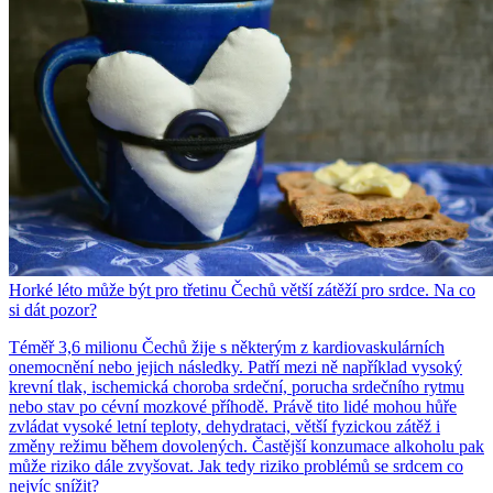
Horké léto může být pro třetinu Čechů větší zátěží pro srdce. Na co
si dát pozor?
Téměř 3,6 milionu Čechů žije s některým z kardiovaskulárních
onemocnění nebo jejich následky. Patří mezi ně například vysoký
krevní tlak, ischemická choroba srdeční, porucha srdečního rytmu
nebo stav po cévní mozkové příhodě. Právě tito lidé mohou hůře
zvládat vysoké letní teploty, dehydrataci, větší fyzickou zátěž i
změny režimu během dovolených. Častější konzumace alkoholu pak
může riziko dále zvyšovat. Jak tedy riziko problémů se srdcem co
nejvíc snížit?