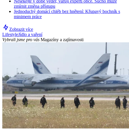
Nesekejte v době veder, varují experti obce. Sucho může
zmírnit změna přístupu
Jednoduchý domácí chléb bez hnětení: Křupavý bochník s
minimem práce
Zobrazit více
Lifestyle
Jídlo a vaření
Vybrali jsme pro vás
Magazíny a zajímavosti