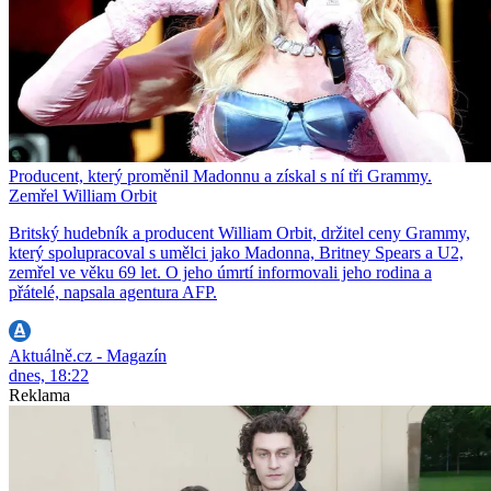
Producent, který proměnil Madonnu a získal s ní tři Grammy.
Zemřel William Orbit
Britský hudebník a producent William Orbit, držitel ceny Grammy,
který spolupracoval s umělci jako Madonna, Britney Spears a U2,
zemřel ve věku 69 let. O jeho úmrtí informovali jeho rodina a
přátelé, napsala agentura AFP.
Aktuálně.cz - Magazín
dnes, 18:22
Reklama