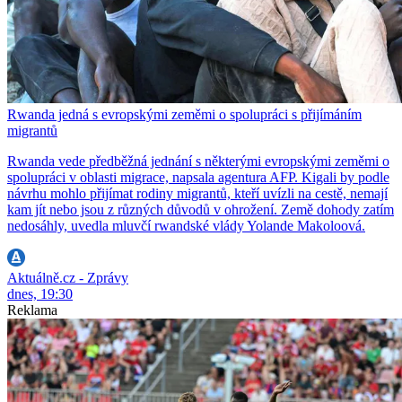
Rwanda jedná s evropskými zeměmi o spolupráci s přijímáním
migrantů
Rwanda vede předběžná jednání s některými evropskými zeměmi o
spolupráci v oblasti migrace, napsala agentura AFP. Kigali by podle
návrhu mohlo přijímat rodiny migrantů, kteří uvízli na cestě, nemají
kam jít nebo jsou z různých důvodů v ohrožení. Země dohody zatím
nedosáhly, uvedla mluvčí rwandské vlády Yolande Makoloová.
Aktuálně.cz - Zprávy
dnes, 19:30
Reklama