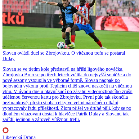
Slovan ovládl duel se Zbrojovkou. O vítěznou trefu se postaral
Dulay
Slovan se ve třetím kole představil na hřišti ligového nováčka.
Zbrojovka Brno se po třech letech vrátila do nejvyšší soutěže a do
nové sezony vstoupila ve výborné formě. Slovan naopak po
bojovném výkonu proti Teplicím chtěl znovu naskočit na vítěznou
vlnu. V úvodu duelu hlavní sudí po zásahu videorozhodčího zrušil
udělenou červenou kartu pro Zbrojovku. První půle tak skončila
bezbrankově, přesto si oba celky ve velmi náročném utkání
vypracovaly řadu příležitostí. Zlom přišel ve druhé půli, kdy se po
dlouhém vhazování dostal k hlavičce Patrik Dulay a Slovanu tak
zařídil jedinou a zároveň vítěznou trefu.
Liberecká Drbna