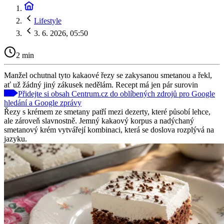
Lifestyle
3. 6. 2026, 05:50
2 min
Manžel ochutnal tyto kakaové řezy se zakysanou smetanou a řekl,
ať už žádný jiný zákusek nedělám. Recept má jen pár surovin
Přidejte si obsah Centrum.cz do oblíbených zdrojů pro Google
hledání a Google zprávy
Řezy s krémem ze smetany patří mezi dezerty, které působí lehce,
ale zároveň slavnostně. Jemný kakaový korpus a nadýchaný
smetanový krém vytvářejí kombinaci, která se doslova rozplývá na
jazyku.