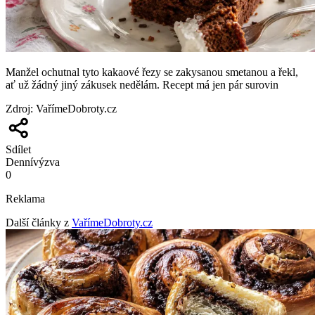
Manžel ochutnal tyto kakaové řezy se zakysanou smetanou a řekl,
ať už žádný jiný zákusek nedělám. Recept má jen pár surovin
Zdroj
:
VařímeDobroty.cz
Sdílet
Denní
výzva
0
Reklama
Další články z
VařímeDobroty.cz