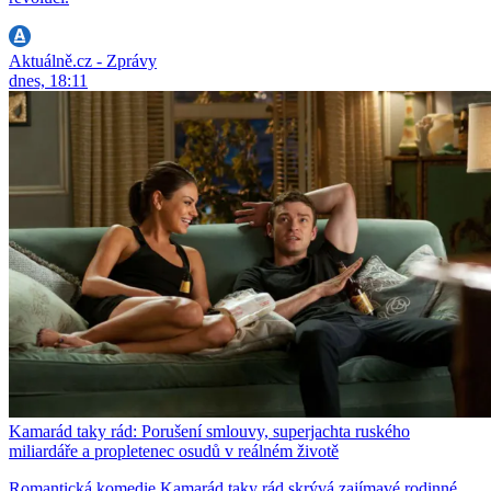
Aktuálně.cz - Zprávy
dnes, 18:11
Kamarád taky rád: Porušení smlouvy, superjachta ruského
miliardáře a propletenec osudů v reálném životě
Romantická komedie Kamarád taky rád skrývá zajímavé rodinné