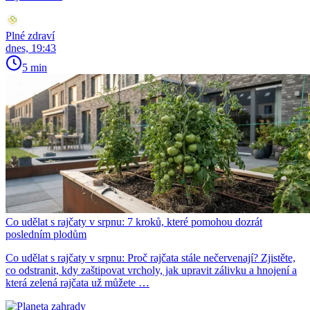
Plné zdraví
dnes, 19:43
5 min
Co udělat s rajčaty v srpnu: 7 kroků, které pomohou dozrát
posledním plodům
Co udělat s rajčaty v srpnu: Proč rajčata stále nečervenají? Zjistěte,
co odstranit, kdy zaštipovat vrcholy, jak upravit zálivku a hnojení a
která zelená rajčata už můžete …