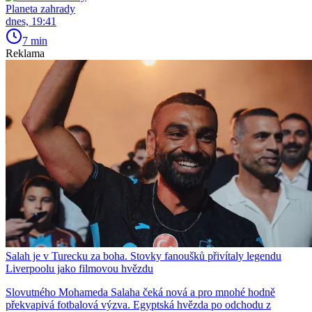
Planeta zahrady
dnes, 19:41
7 min
Reklama
Salah je v Turecku za boha. Stovky fanoušků přivítaly legendu
Liverpoolu jako filmovou hvězdu
Slovutného Mohameda Salaha čeká nová a pro mnohé hodně
překvapivá fotbalová výzva. Egyptská hvězda po odchodu z