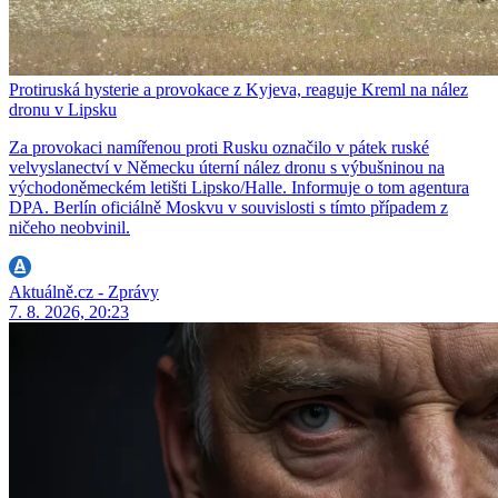
Protiruská hysterie a provokace z Kyjeva, reaguje Kreml na nález
dronu v Lipsku
Za provokaci namířenou proti Rusku označilo v pátek ruské
velvyslanectví v Německu úterní nález dronu s výbušninou na
východoněmeckém letišti Lipsko/Halle. Informuje o tom agentura
DPA. Berlín oficiálně Moskvu v souvislosti s tímto případem z
ničeho neobvinil.
Aktuálně.cz - Zprávy
7. 8. 2026, 20:23