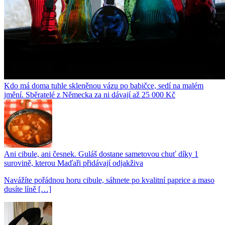
Kdo má doma tuhle skleněnou vázu po babičce, sedí na malém
jmění. Sběratelé z Německa za ni dávají až 25 000 Kč
Ani cibule, ani česnek. Guláš dostane sametovou chuť díky 1
surovině, kterou Maďaři přidávají odjakživa
Navážíte pořádnou horu cibule, sáhnete po kvalitní paprice a maso
dusíte líně […]