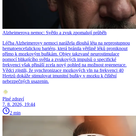
Alzheimerova nemoc: Světlo a zvuk zpomalují průběh
Léčba Alzheimerovy nemoci narážela dlouhá léta na neprostupnou
hematoencefalickou bariéru, která bránila většině léků proniknout
přímo k mozkovým buňkám. Objev takzvané neurostimulace
pomocí blikajícího světla a zvukových impulsů o specifické
frekvenci však přináší zcela nový pohled na možnost regenerace.
Vědci zjistili, že synchronizace mozkových vln na frekvenci 40
Hertzů dokáže stimulovat imunitní buňky v mozku k čištění
nebezpečných usazenin.
Plné zdraví
7. 8. 2026, 19:44
2 min