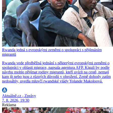
Rwanda jedná s evropskými zeměmi o spolupráci s přijímáním
migrantů
Rwanda vede předběžná jednání s některými evropskými zeměmi o
spolupráci v oblasti migrace, napsala agentura AFP. Kigali by podle
návrhu mohlo přijímat rodiny migrantů, kteří uvízli na cestě, nemají
kam jít nebo jsou z různých důvodů v ohrožení. Země dohody zatím
nedosáhly, uvedla mluvčí rwandské vlády Yolande Makoloová.
Aktuálně.cz - Zprávy
7. 8. 2026, 19:30
Reklama