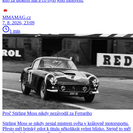
kdo za útokem stál a co bylo jeho motivem.
MMAMAG.cz
7. 8. 2026, 23:09
1 min
Proč Stirling Moss nikdy nezávodil za Ferrariho
Stirling Moss se nikdy nestal mistrem světa v královně motorsportu.
Přesto měl britský pilot k titulu několikrát velmi blízko. Stejně to měl