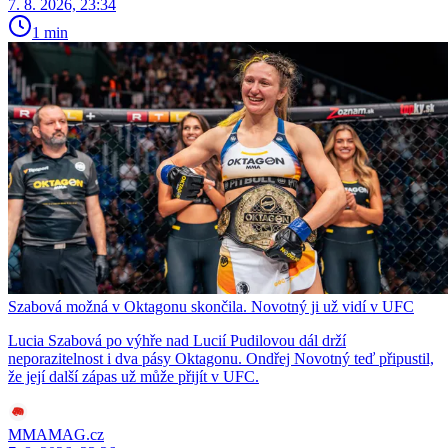
7. 8. 2026, 23:34
1 min
Szabová možná v Oktagonu skončila. Novotný ji už vidí v UFC
Lucia Szabová po výhře nad Lucií Pudilovou dál drží
neporazitelnost i dva pásy Oktagonu. Ondřej Novotný teď připustil,
že její další zápas už může přijít v UFC.
MMAMAG.cz