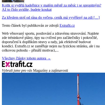
Kolik si vydělá kadeřnice v malém městě za měsíc i se spropitným?
Až to číslo uvidíte, budete koukat
Za křeslem stojí od rána do večera, ceník má vyvěšený na zdi […]
Tento článek byl publikován ze zdrojů
Extrafit.cz
Web věnovaný sportu, posilování a zdravému stravování. Najdete
zde tréninkové plány, tipy na cvičení pro začátečníky i pokročilé,
doporučení k doplňkům stravy a rady, jak efektivně budovat
kondici. Extrafit.cz se zaměřuje nejen na fyzickou stránku, ale i na
celkovou pohodu – přináší motivaci,...
Všechny články tohoto autora →
Vybrali jsme pro vás
Magazíny a zajímavosti