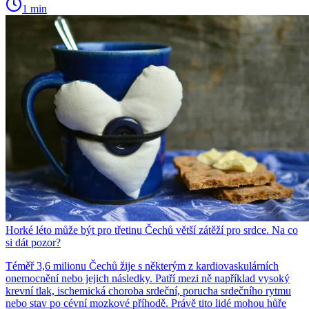
1 min
Horké léto může být pro třetinu Čechů větší zátěží pro srdce. Na co
si dát pozor?
Téměř 3,6 milionu Čechů žije s některým z kardiovaskulárních
onemocnění nebo jejich následky. Patří mezi ně například vysoký
krevní tlak, ischemická choroba srdeční, porucha srdečního rytmu
nebo stav po cévní mozkové příhodě. Právě tito lidé mohou hůře