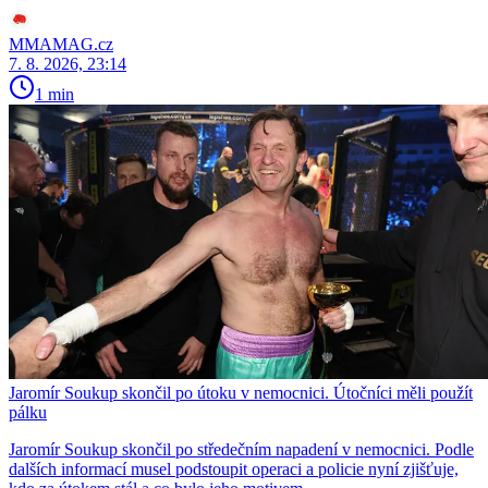
MMAMAG.cz
7. 8. 2026, 23:14
1 min
Jaromír Soukup skončil po útoku v nemocnici. Útočníci měli použít
pálku
Jaromír Soukup skončil po středečním napadení v nemocnici. Podle
dalších informací musel podstoupit operaci a policie nyní zjišťuje,