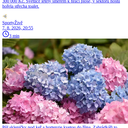
300 000 Kč. Světlice letěly směrem k hrací ploše, v sektoru hostů
hořela střecha toalet.
SportyŽivě
7. 8. 2026, 20:55
3 min
Půl skleničky pod keř a hortenzie kvetou do října. Zahrádkáři to