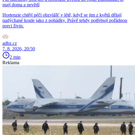
mají doma a nevědí
Hortenzie chtějí péči obzvlášť v létě, když se jim z květů dělají
nadýchané koule jako z pohádky. Právě tehdy potřebují pořádnou
porci živin.
adbz.cz
7. 8. 2026, 20:50
2 min
Reklama