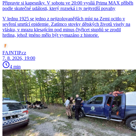
Připravte si kapesníky. V sobotu ve 20:00 vysílá Prima MAX příběh
podle skutečné události, který rozseká i ty nejtvrdší povahy
V lednu 1925 se jedno z nejizolovanějších míst na Zemi ocitlo v
sevření smrtící epidemie. Zatímco stovky dětských životů visely na
vlásku, v mrazu klesajícím pod minus čtyřicet stupňů se zrodil
hrdina, jehož jméno mělo být vymazáno z historie.
FAJNTIP.cz
7. 8. 2026, 19:00
4 min