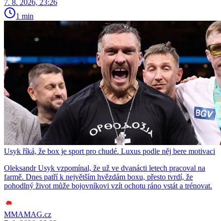
7. 8. 2026, 23:26
1 min
Usyk říká, že box je sport pro chudé. Luxus podle něj bere motivaci
Oleksandr Usyk vzpomínal, že už ve dvanácti letech pracoval na
farmě. Dnes patří k největším hvězdám boxu, přesto tvrdí, že
pohodlný život může bojovníkovi vzít ochotu ráno vstát a trénovat.
MMAMAG.cz