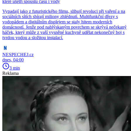
které ušetří spoustu času i vody
Vypadají jako z futuristického filmu, slibují revoluci při vaření a na
sociálních sítích sbírají miliony zhlédnutí. Multifunkční dřezy s
vodopádem a digitálním displejem se staly hitem moderních
domácností. Jenže pod nablýskaným povrchem se skrývá nečekaný
háček, který může z vaší vysněné kuchyně udělat nekonečný boj s
tvrdou vodou a složitou instalací.
NESPECHEJ.cz
dnes, 04:00
3 min
Reklama