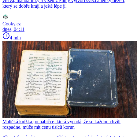
vrstva, mandarinky a vršek z Fanty vytvoří svěží a lehký dezert,
který se dobře krájí a ještě lépe jí.
Cooky.cz
dnes, 04:11
4 min
Maličká knížka po babičce, která vypadá, že se každou chvíli
rozpadne, může mít cenu tisíců korun