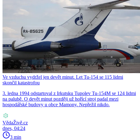
Ve vzduchu vydržel jen devět minut. Let Tu-154 se 115 lidmi
skončil katastrofou
3. ledna 1994 odstartoval z Irkutsku Tupolev Tu-154M se 124 lidmi
na palubě. O devět minut později už hořící stroj padal mezi
hospodářské budovy u obce Mamony. Nepřežil nikdo.
VědaŽivě.cz
dnes, 04:24
3 min