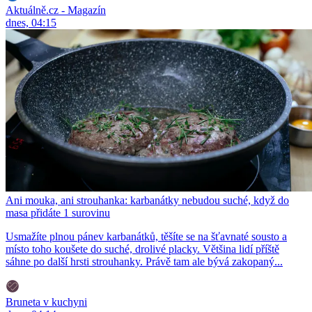
Aktuálně.cz - Magazín
dnes, 04:15
Ani mouka, ani strouhanka: karbanátky nebudou suché, když do
masa přidáte 1 surovinu
Usmažíte plnou pánev karbanátků, těšíte se na šťavnaté sousto a
místo toho koušete do suché, drolivé placky. Většina lidí příště
sáhne po další hrsti strouhanky. Právě tam ale bývá zakopaný...
Bruneta v kuchyni