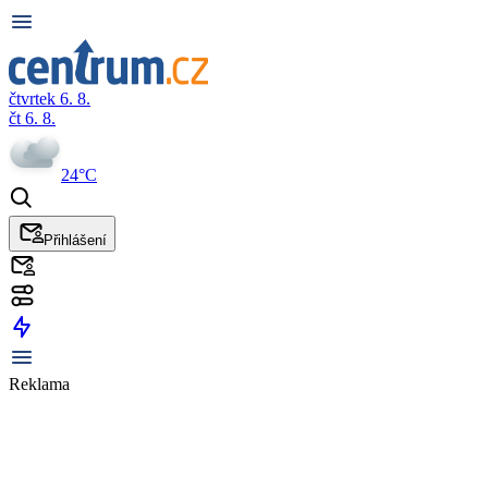
čtvrtek 6. 8.
čt 6. 8.
24°C
Přihlášení
Reklama