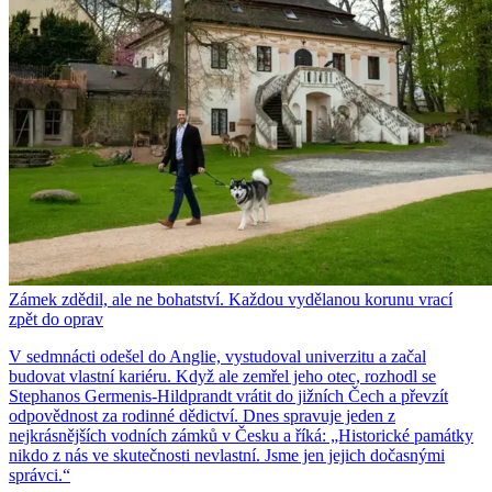
Zámek zdědil, ale ne bohatství. Každou vydělanou korunu vrací
zpět do oprav
V sedmnácti odešel do Anglie, vystudoval univerzitu a začal
budovat vlastní kariéru. Když ale zemřel jeho otec, rozhodl se
Stephanos Germenis-Hildprandt vrátit do jižních Čech a převzít
odpovědnost za rodinné dědictví. Dnes spravuje jeden z
nejkrásnějších vodních zámků v Česku a říká: „Historické památky
nikdo z nás ve skutečnosti nevlastní. Jsme jen jejich dočasnými
správci.“