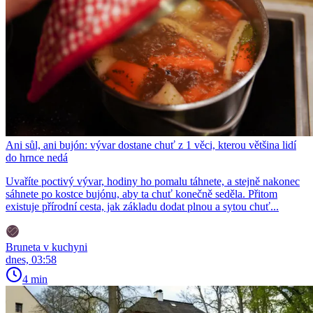
Ani sůl, ani bujón: vývar dostane chuť z 1 věci, kterou většina lidí
do hrnce nedá
Uvaříte poctivý vývar, hodiny ho pomalu táhnete, a stejně nakonec
sáhnete po kostce bujónu, aby ta chuť konečně seděla. Přitom
existuje přírodní cesta, jak základu dodat plnou a sytou chuť...
Bruneta v kuchyni
dnes, 03:58
4 min