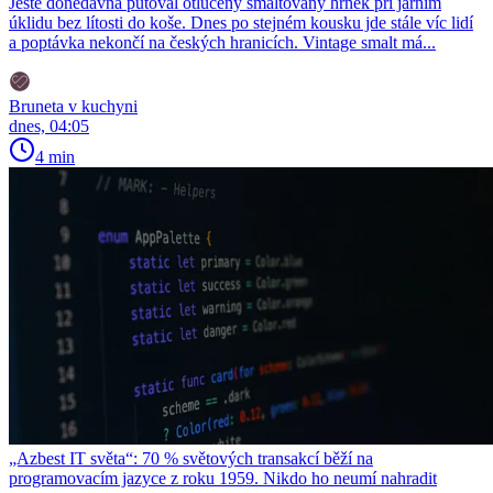
Ještě donedávna putoval otlučený smaltovaný hrnek při jarním
úklidu bez lítosti do koše. Dnes po stejném kousku jde stále víc lidí
a poptávka nekončí na českých hranicích. Vintage smalt má...
Bruneta v kuchyni
dnes, 04:05
4 min
„Azbest IT světa“: 70 % světových transakcí běží na
programovacím jazyce z roku 1959. Nikdo ho neumí nahradit