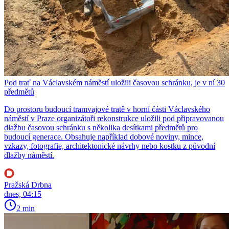
Pod trať na Václavském náměstí uložili časovou schránku, je v ní 30
předmětů
Do prostoru budoucí tramvajové tratě v horní části Václavského
náměstí v Praze organizátoři rekonstrukce uložili pod připravovanou
dlažbu časovou schránku s několika desítkami předmětů pro
budoucí generace. Obsahuje například dobové noviny, mince,
vzkazy, fotografie, architektonické návrhy nebo kostku z původní
dlažby náměstí.
Pražská Drbna
dnes, 04:15
2 min