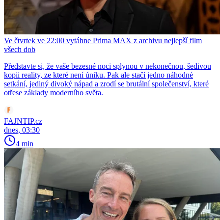
Ve čtvrtek ve 22:00 vytáhne Prima MAX z archivu nejlepší film
všech dob
Představte si, že vaše bezesné noci splynou v nekonečnou, šedivou
kopii reality, ze které není úniku. Pak ale stačí jedno náhodné
setkání, jediný divoký nápad a zrodí se brutální společenství, které
otřese základy moderního světa.
FAJNTIP.cz
dnes, 03:30
4 min