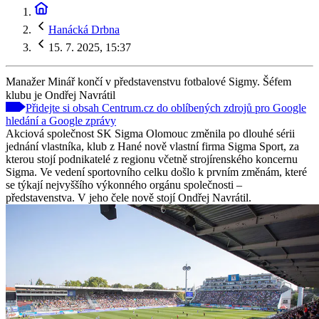
Hanácká Drbna
15. 7. 2025, 15:37
Manažer Minář končí v představenstvu fotbalové Sigmy. Šéfem
klubu je Ondřej Navrátil
Přidejte si obsah Centrum.cz do oblíbených zdrojů pro Google
hledání a Google zprávy
Akciová společnost SK Sigma Olomouc změnila po dlouhé sérii
jednání vlastníka, klub z Hané nově vlastní firma Sigma Sport, za
kterou stojí podnikatelé z regionu včetně strojírenského koncernu
Sigma. Ve vedení sportovního celku došlo k prvním změnám, které
se týkají nejvyššího výkonného orgánu společnosti –
představenstva. V jeho čele nově stojí Ondřej Navrátil.