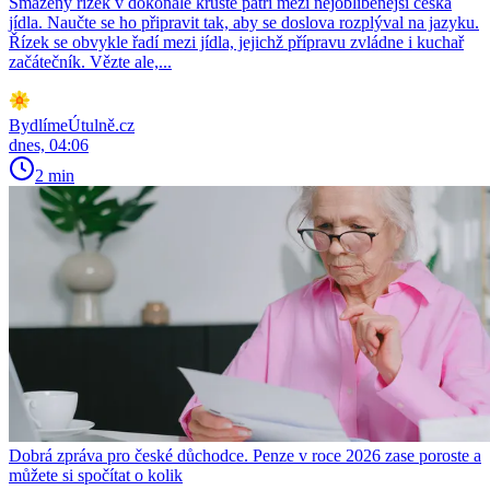
Smažený řízek v dokonalé krustě patří mezi nejoblíbenější česká
jídla. Naučte se ho připravit tak, aby se doslova rozplýval na jazyku.
Řízek se obvykle řadí mezi jídla, jejichž přípravu zvládne i kuchař
začátečník. Vězte ale,...
BydlímeÚtulně.cz
dnes, 04:06
2 min
Dobrá zpráva pro české důchodce. Penze v roce 2026 zase poroste a
můžete si spočítat o kolik