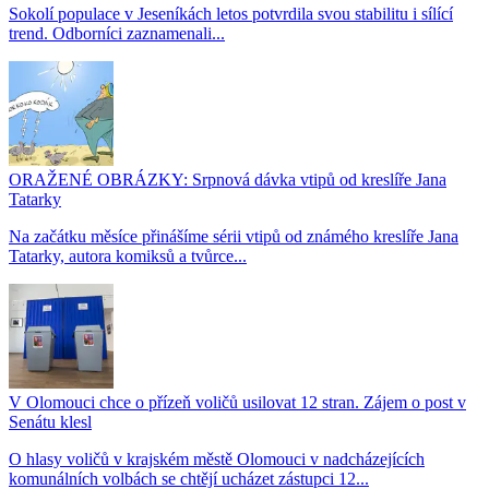
Sokolí populace v Jeseníkách letos potvrdila svou stabilitu i sílící
trend. Odborníci zaznamenali...
ORAŽENÉ OBRÁZKY: Srpnová dávka vtipů od kreslíře Jana
Tatarky
Na začátku měsíce přinášíme sérii vtipů od známého kreslíře Jana
Tatarky, autora komiksů a tvůrce...
V Olomouci chce o přízeň voličů usilovat 12 stran. Zájem o post v
Senátu klesl
O hlasy voličů v krajském městě Olomouci v nadcházejících
komunálních volbách se chtějí ucházet zástupci 12...