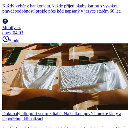
Každý výběr z bankomatu, každé přijetí platby kartou s vysokou
pravděpodobností projde přes kód napsaný v jazyce starém 66 let.
Mobify.cz
dnes, 04:03
5 min
Dokonalý trik proti vedru z Itálie. Na balkon pověsí mokré látky a
nepotřebují klimatizaci