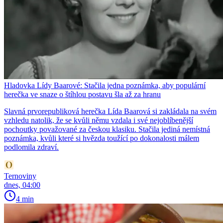
Hladovka Lídy Baarové: Stačila jedna poznámka, aby populární
herečka ve snaze o štíhlou postavu šla až za hranu
Slavná prvorepubliková herečka Lída Baarová si zakládala na svém
vzhledu natolik, že se kvůli němu vzdala i své nejoblíbenější
pochoutky považované za českou klasiku. Stačila jediná nemístná
poznámka, kvůli které si hvězda toužící po dokonalosti málem
podlomila zdraví.
Ternoviny
dnes, 04:00
4 min