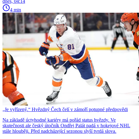
dnes, 04:14
4 min
„Je vyřízený.“ Hvězdný Čech čelí v zámoří potupné předpovědi
Na základě úctyhodné kariéry má pořád status hvězdy. Ve
skutečnosti ale český útočník Ondřej Palát padá v hokejové NHL
stále hlouběji. Před nadcházející sezonou slyší tvrdá slova.