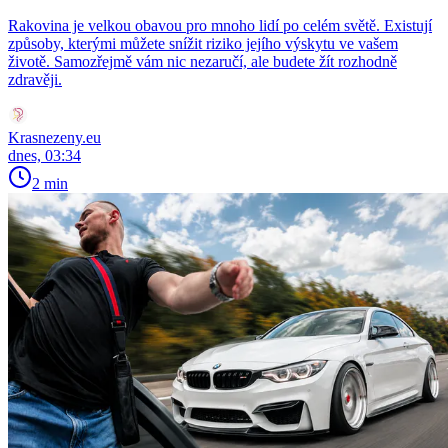
Rakovina je velkou obavou pro mnoho lidí po celém světě. Existují
způsoby, kterými můžete snížit riziko jejího výskytu ve vašem
životě. Samozřejmě vám nic nezaručí, ale budete žít rozhodně
zdravěji.
Krasnezeny.eu
dnes, 03:34
2 min