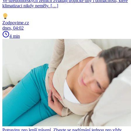
Ve středomořských zemích zvládají tropické dny i domácnosti, které
klimatizaci nikdy neměly. […]
Zodpovime.cz
dnes, 04:02
4 min
Potraviny pro lepší trávení. Zbavte se nadýmání jednou pro vždy