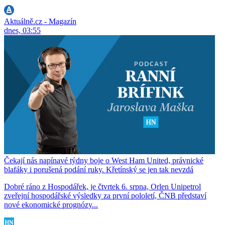
Aktuálně.cz - Magazín
dnes, 03:55
Čekají nás napínavé týdny boje o West Ham United, právnické
blafáky i porušená podání ruky. Křetínský se jen tak nevzdá
Dobré ráno z Hospodářek, je čtvrtek 6. srpna, Orlen Unipetrol
zveřejní hospodářské výsledky za první pololetí, ČNB představí
nové ekonomické prognózy...