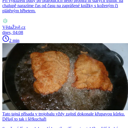
Při vyklízení půdy po prarodičích nebo probírá ní starých truhlic na
chalupě narazíme čas od času na zaprášené knížky s koženým či
plátěným hřbetem.
VědaŽivě.cz
dnes, 04:08
2 min
Tato tajná přísada v trojobalu vždy zajistí dokonale křupavou kůrku.
Dělají to tak i šéfkuchaři