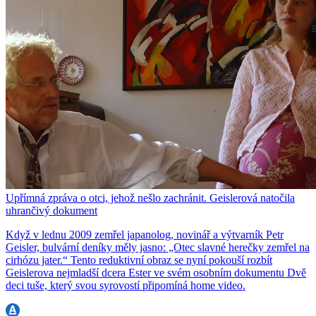
Upřímná zpráva o otci, jehož nešlo zachránit. Geislerová natočila
uhrančivý dokument
Když v lednu 2009 zemřel japanolog, novinář a výtvarník Petr
Geisler, bulvární deníky měly jasno: „Otec slavné herečky zemřel na
cirhózu jater.“ Tento reduktivní obraz se nyní pokouší rozbít
Geislerova nejmladší dcera Ester ve svém osobním dokumentu Dvě
deci tuše, který svou syrovostí připomíná home video.