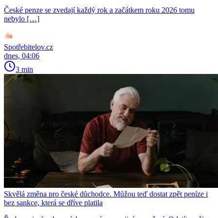
České penze se zvedají každý rok a začátkem roku 2026 tomu
nebylo […]
Spotřebitelov.cz
dnes, 04:06
3 min
Skvělá změna pro české důchodce. Můžou teď dostat zpět peníze i
bez sankce, která se dříve platila