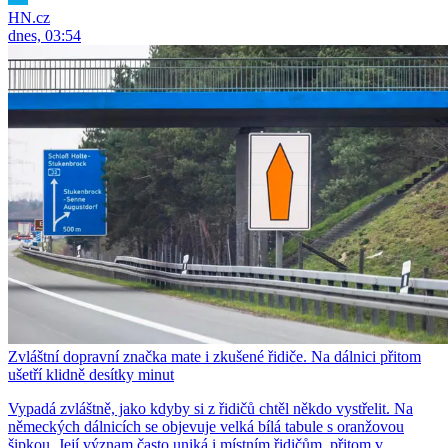
HN.cz
dnes, 03:54
Zvláštní dopravní značka mate i zkušené řidiče. Na dálnici přitom
ušetří klidně desítky minut
Vypadá zvláštně, jako kdyby si z řidičů chtěl někdo vystřelit. Na
německých dálnicích se objevuje velká bílá tabule s oranžovou
šipkou. Její význam často uniká i místním řidičům, přitom v