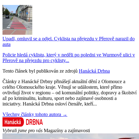
Upadl, omluvil se a odjel. Cyklista na přejezdu v Přerově narazil do
auta
Policie hledá cyklistu, který v neděli po poledni ve Wurmově ulici v
Přerově na přejezdu pro cyklisty...
Tento článek byl publikován ze zdrojů
Hanácká Drbna
Články z Hanácké Drbny přinášejí aktuální dění z Olomouce a
celého Olomouckého kraje. Věnují se událostem, které přímo
ovlivňují život v regionu – od komunální politiky, dopravy a školství
až po kriminalitu, kulturu, sport nebo zajímavé osobnosti a
iniciativy. Hanácká Drbna osloví čtenáře, kteří...
Všechny články tohoto autora →
Vybrali jsme pro vás
Magazíny a zajímavosti