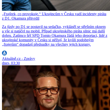
„Frajírek, co provokuje.“ Ukrajincům v Česku vadí incidenty piráta
z D1. Okamura přitvrdil
Za jízdy po D1 se postavil na sedačku, vykláněl se střešním oknem
a vše si natáčel na mobil. Případ ukrajinského piráta silnic má další
dohru. Zatímco šéf SPD Tomio Okamura žádá jeho deportaci, lidé z
ukrajinské komunity v Česku si stěžují, že kvůli podobným
„frajerům“ dopadají předsudky na všechny jejich krajany.
Aktuálně.cz - Zprávy
dnes, 03:30