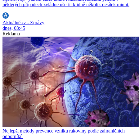
některých případech zvládne ušetřit klidně několik desítek minut.
Aktuálně.cz - Zprávy
dnes, 03:45
Reklama
Nejlepší metody prevence vzniku rakoviny podle zahraničních
odborníků