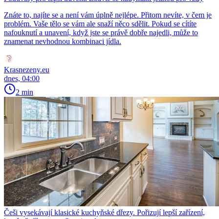
Znáte to, najíte se a není vám úplně nejlépe. Přitom nevíte, v čem je
problém. Vaše tělo se vám ale snaží něco sdělit. Pokud se cítíte
nafouknutí a unavení, když jste se právě dobře najedli, může to
znamenat nevhodnou kombinaci jídla.
Krasnezeny.eu
dnes, 04:00
2 min
Češi vysekávají klasické kuchyňské dřezy. Pořizují lepší zařízení,