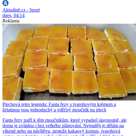
Aktuálně.cz - Sport
dnes, 04:14
Reklama
Plechová retro legenda: Fanta řezy s tvarohovým krémem a
želatinou jsou jednoduchý a vděčný moučník na plech
Fanta řezy patří k těm moučníkům, které vypadají slavnostně, ale
doma je zvládnu i bez velkého plánování. Nejraději je dělám na
víkend nebo na návštěvu, protože kakaový korpus, tvarohová