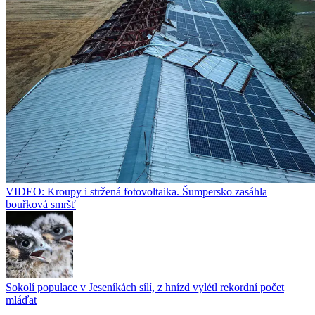
VIDEO: Kroupy i stržená fotovoltaika. Šumpersko zasáhla
bouřková smršť
Sokolí populace v Jeseníkách sílí, z hnízd vylétl rekordní počet
mláďat