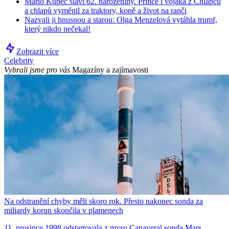
Mário Kubec slaví 62. narozeniny. Prince i vojáka z Chlapců
a chlapů vyměnil za traktory, koně a život na ranči
Nazvali ji hnusnou a starou: Olga Menzelová vytáhla trumf,
který nikdo nečekal!
Zobrazit více
Celebrity
Vybrali jsme pro vás
Magazíny a zajímavosti
Na odstranění chyby měli skoro rok. Přesto nakonec sonda za
miliardy korun skončila v plamenech
11. prosince 1998 odstartovala z mysu Canaveral sonda Mars