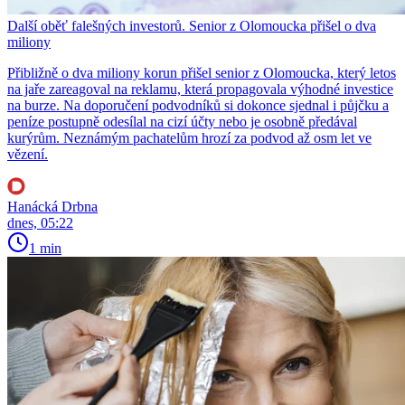
Další oběť falešných investorů. Senior z Olomoucka přišel o dva
miliony
Přibližně o dva miliony korun přišel senior z Olomoucka, který letos
na jaře zareagoval na reklamu, která propagovala výhodné investice
na burze. Na doporučení podvodníků si dokonce sjednal i půjčku a
peníze postupně odesílal na cizí účty nebo je osobně předával
kurýrům. Neznámým pachatelům hrozí za podvod až osm let ve
vězení.
Hanácká Drbna
dnes, 05:22
1 min