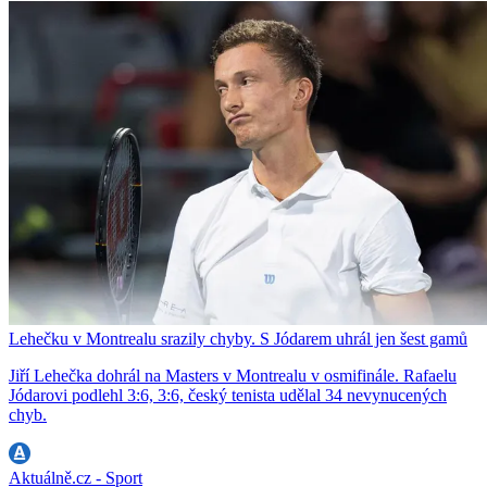
Lehečku v Montrealu srazily chyby. S Jódarem uhrál jen šest gamů
Jiří Lehečka dohrál na Masters v Montrealu v osmifinále. Rafaelu
Jódarovi podlehl 3:6, 3:6, český tenista udělal 34 nevynucených
chyb.
Aktuálně.cz - Sport