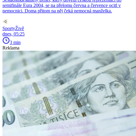
semifinále Eura 2004, se na přelomu června a července ocitl v
nemocnici. Doma přitom na něj čeká nemocná manželka.
SportyŽivě
dnes, 05:25
3 min
Reklama