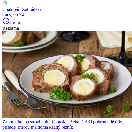
Chalupáři-Zahrádkáři
dnes, 05:34
4 min
Reklama
Zapomeňte na strouhanku i housku. Sekaná drží pohromadě díky 1
přísadě, kterou má doma každý řezník