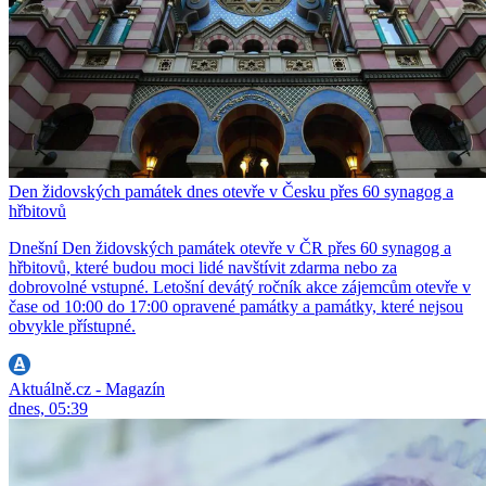
Den židovských památek dnes otevře v Česku přes 60 synagog a
hřbitovů
Dnešní Den židovských památek otevře v ČR přes 60 synagog a
hřbitovů, které budou moci lidé navštívit zdarma nebo za
dobrovolné vstupné. Letošní devátý ročník akce zájemcům otevře v
čase od 10:00 do 17:00 opravené památky a památky, které nejsou
obvykle přístupné.
Aktuálně.cz - Magazín
dnes, 05:39