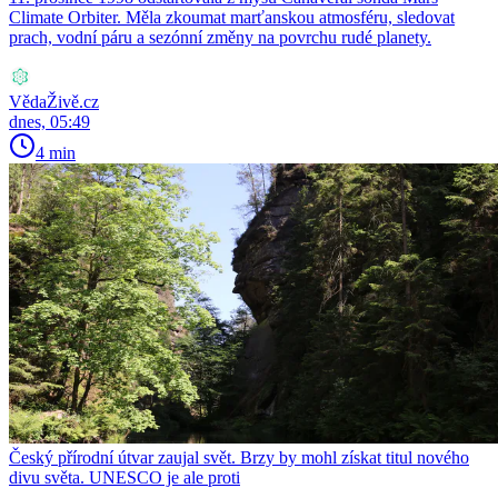
Climate Orbiter. Měla zkoumat marťanskou atmosféru, sledovat
prach, vodní páru a sezónní změny na povrchu rudé planety.
VědaŽivě.cz
dnes, 05:49
4 min
Český přírodní útvar zaujal svět. Brzy by mohl získat titul nového
divu světa. UNESCO je ale proti