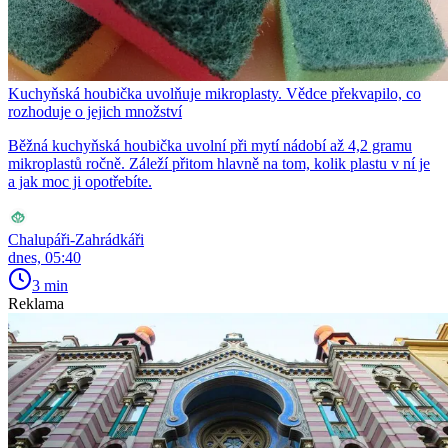
Kuchyňská houbička uvolňuje mikroplasty. Vědce překvapilo, co
rozhoduje o jejich množství
Běžná kuchyňská houbička uvolní při mytí nádobí až 4,2 gramu
mikroplastů ročně. Záleží přitom hlavně na tom, kolik plastu v ní je
a jak moc ji opotřebíte.
Chalupáři-Zahrádkáři
dnes, 05:40
3 min
Reklama