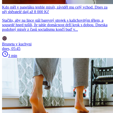
Kdo měl v paneláku tenhle mixér, záviděl mu celý vchod. Dnes za
něj sběratelé dají až 8 000 Kč
Stačilo, aby na lince stál barevný strojek s kalichovitým tělem, a
sousedé hned tušili, že tahle domácnost drží krok s dobou. Dneska
podobný mixér z časů socialismu končí buď v...
Bruneta v kuchyni
dnes, 05:45
3 min