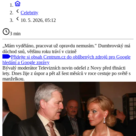
Celebrity
10. 5. 2026, 05:12
3 min
„Mám vyděláno, pracovat už opravdu nemusím." Dumbrovský má
důchod snů, většinu roku tráví v cizině
Přidejte si obsah Centrum.cz do oblíbených zdrojů pro Google
hledání a Google zprávy
Bývalý moderátor Televizních novin odešel z Novy před třinácti
lety. Dnes žije z úspor a pět až šest měsíců v roce cestuje po světě s
manželkou.