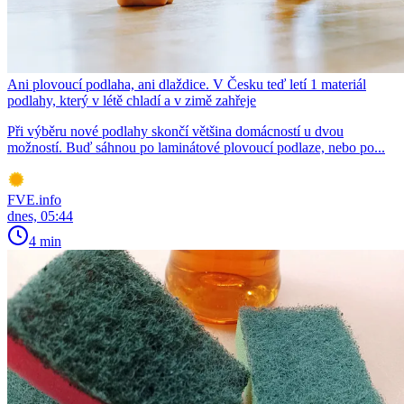
Ani plovoucí podlaha, ani dlaždice. V Česku teď letí 1 materiál
podlahy, který v létě chladí a v zimě zahřeje
Při výběru nové podlahy skončí většina domácností u dvou
možností. Buď sáhnou po laminátové plovoucí podlaze, nebo po...
FVE.info
dnes, 05:44
4 min