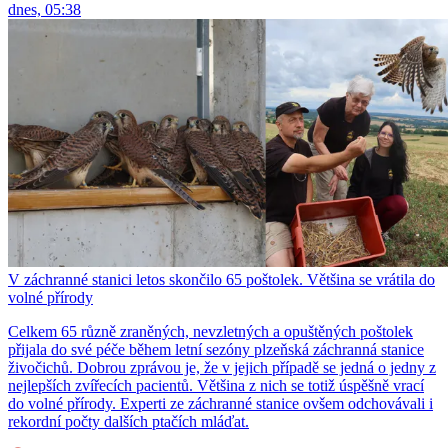
dnes, 05:38
V záchranné stanici letos skončilo 65 poštolek. Většina se vrátila do
volné přírody
Celkem 65 různě zraněných, nevzletných a opuštěných poštolek
přijala do své péče během letní sezóny plzeňská záchranná stanice
živočichů. Dobrou zprávou je, že v jejich případě se jedná o jedny z
nejlepších zvířecích pacientů. Většina z nich se totiž úspěšně vrací
do volné přírody. Experti ze záchranné stanice ovšem odchovávali i
rekordní počty dalších ptačích mláďat.