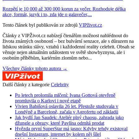
Rozpětí je 10 000 až 300 000 korun za večer. Rozhoduje délka
akce, formát, jazyk i to, zda jde o galavečer,...
Tento článek byl publikován ze zdrojů
VIPživot.cz
Články z VIPŽivot.cz nabízejí čtenářům možnost nahlédnout do
života známých osobností – bez bulvární senzace, ale s důrazem na
lidskou stránku slávy, vztahů i každodenní reality celebrit. Obsah se
věnuje nejen aktuálním událostem ve světě showbyznysu, ale i
osobním příběhům, kariérním zlomům nebo...
Všechny články tohoto autora →
Další články z kategorie
Celebrity
Po letech prolomila mlčení: Ivana Gottová otevřeně
promluvila o Karlovi i nové etapě
Vivien Babišová oslavila 26 let. Přestože studovala v
Londýně a Barceloně, začala v Agrofertu od základů
Jak bydlí Jan Saudek: Ateliér plný chaosu, zahrada jako
džungle a obrazy, které Pavlína odmítá prodat
Hvězda první SuperStar má jasno: Kdyby tehdy existoval
dnešní Instagram, internet by kolem něj šílel