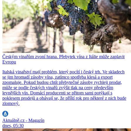
Českým vinařům zvoní hrana. Přebytek vína z Itálie může zaplavit
Evropu
Italská vinařství mají problém, který pocítí i český trh. Ve skladech
se jim hromadí zásoby vína, zatímco spotřeba klesá a export
zpomaluje. Pokud budou chtít přebytečné zásoby rychleji prodat,
může se podle českých vinařů zvýšit tlak na ceny především
levnějších vín. Domácí producenti se přitom sami potýkají s
poklesem prodejů a obávají se, že příští rok pro některé z nich bude
zlomový.
Aktuálně.cz - Magazín
dnes, 05:30