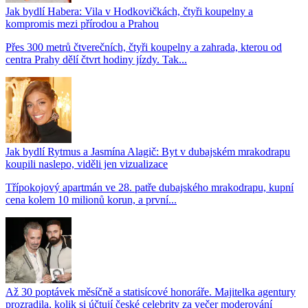
Jak bydlí Habera: Vila v Hodkovičkách, čtyři koupelny a
kompromis mezi přírodou a Prahou
Přes 300 metrů čtverečních, čtyři koupelny a zahrada, kterou od
centra Prahy dělí čtvrt hodiny jízdy. Tak...
Jak bydlí Rytmus a Jasmína Alagič: Byt v dubajském mrakodrapu
koupili naslepo, viděli jen vizualizace
Třípokojový apartmán ve 28. patře dubajského mrakodrapu, kupní
cena kolem 10 milionů korun, a první...
Až 30 poptávek měsíčně a statisícové honoráře. Majitelka agentury
prozradila, kolik si účtují české celebrity za večer moderování