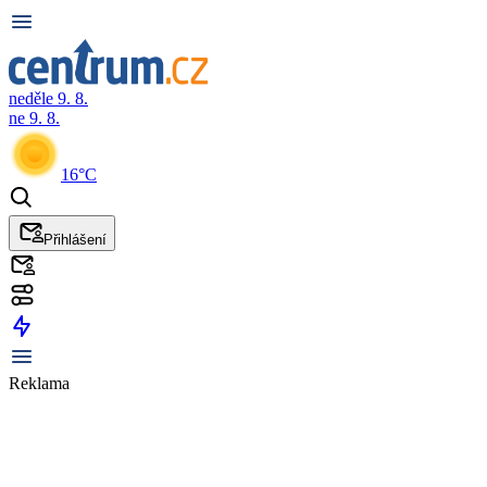
neděle 9. 8.
ne 9. 8.
16°C
Přihlášení
Reklama