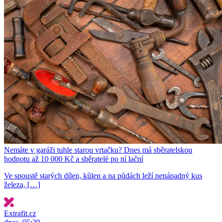
Nemáte v garáži tuhle starou vrtačku? Dnes má sběratelskou
hodnotu až 10 000 Kč a sběratelé po ní lační
Ve spoustě starých dílen, kůlen a na půdách leží nenápadný kus
železa, […]
Extrafit.cz