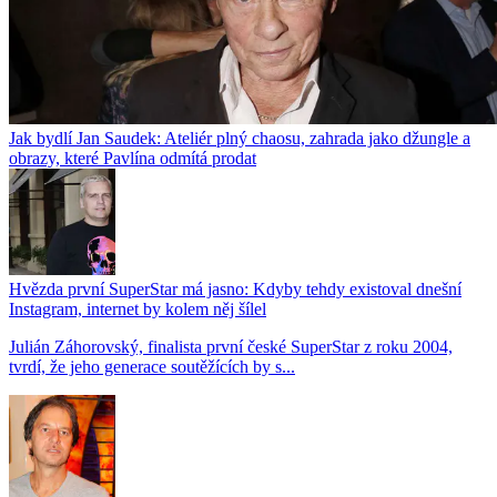
Jak bydlí Jan Saudek: Ateliér plný chaosu, zahrada jako džungle a
obrazy, které Pavlína odmítá prodat
Hvězda první SuperStar má jasno: Kdyby tehdy existoval dnešní
Instagram, internet by kolem něj šílel
Julián Záhorovský, finalista první české SuperStar z roku 2004,
tvrdí, že jeho generace soutěžících by s...