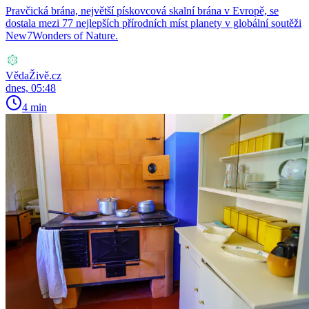
Pravčická brána, největší pískovcová skalní brána v Evropě, se
dostala mezi 77 nejlepších přírodních míst planety v globální soutěži
New7Wonders of Nature.
VědaŽivě.cz
dnes, 05:48
4 min