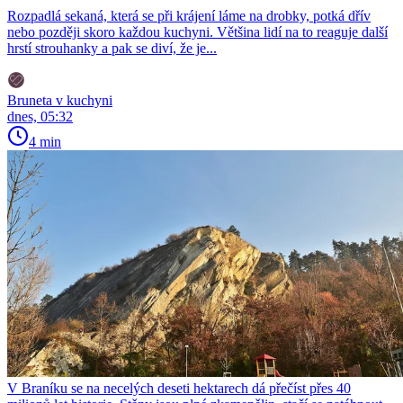
Rozpadlá sekaná, která se při krájení láme na drobky, potká dřív
nebo později skoro každou kuchyni. Většina lidí na to reaguje další
hrstí strouhanky a pak se diví, že je...
Bruneta v kuchyni
dnes, 05:32
4 min
V Braníku se na necelých deseti hektarech dá přečíst přes 40