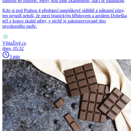
milionů let historie. Stěny jsou plné zkamenělin, stačí se natáhnout
Kdo si pod Prahou 4 představí panelákové sídliště a nákupní zóny,
ten nejspíš netuší, že mezi branickým hřbitovem a areálem Dobeška
trčí z kopce skalní stěny, v nichž je zakonzervované dno
prvohorního moře.
VědaŽivě.cz
dnes, 05:32
3 min