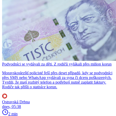
Podvodníci se vydávali za děti. Z rodičů vylákali přes milion korun
Moravskoslezští policisté řeší přes deset případů, kdy se podvodníci
přes SMS nebo WhatsApp vydávali za syna či dceru poškozených.
Tvrdili, že mají rozbitý telefon a potřebují nutně zaplatit faktury.
Rodiče tak přišli o statisíce korun.
Ostravská Drbna
dnes, 05:38
2 min