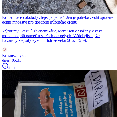
Konzumace čokolády zlepšuje paměť. Jen je potřeba zvolit správné
denní množství pro dosažení kýženého efektu
Výzkumy ukazují, že chemikálie, které jsou obsaženy v kakau
mohou zlepšit paměť u starších dospělých. Vědci zjistili, že
flavanoly zlepšily výkon u lidí ve věku 50 až 75 let.
Krasnezeny.eu
dnes, 05:31
2 min