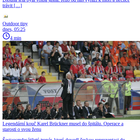
trávit […]
Outdoor tipy
dnes, 05:25
4 min
Legendární kouč Karel Brückner musel do špitálu. Operace a
starosti o svou ženu
Šestaosmdesátiletý trenér, který dovedl českou reprezentaci do