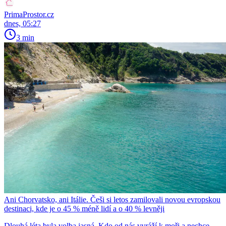
PrimaProstor.cz
dnes, 05:27
3 min
Ani Chorvatsko, ani Itálie. Češi si letos zamilovali novou evropskou
destinaci, kde je o 45 % méně lidí a o 40 % levněji
Dlouhá léta byla volba jasná. Kdo od nás vyráží k moři a nechce