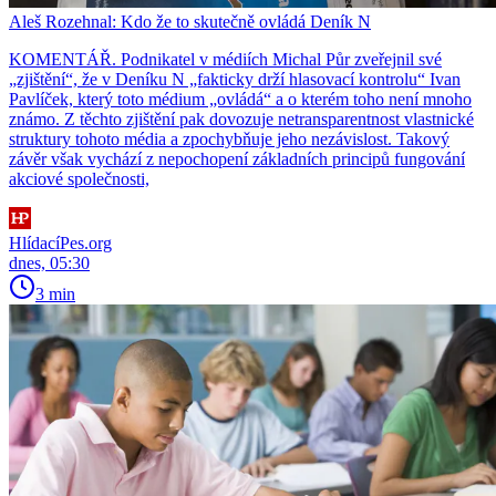
Aleš Rozehnal: Kdo že to skutečně ovládá Deník N
KOMENTÁŘ. Podnikatel v médiích Michal Půr zveřejnil své
„zjištění“, že v Deníku N „fakticky drží hlasovací kontrolu“ Ivan
Pavlíček, který toto médium „ovládá“ a o kterém toho není mnoho
známo. Z těchto zjištění pak dovozuje netransparentnost vlastnické
struktury tohoto média a zpochybňuje jeho nezávislost. Takový
závěr však vychází z nepochopení základních principů fungování
akciové společnosti,
HlídacíPes.org
dnes, 05:30
3 min