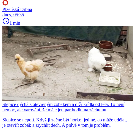
Plzeňská Drbna
dnes, 05:35
1 min
Slepice dýchá s otevřeným zobákem a drží křídla od těla. To není
nemoc, ale varování, že máte jen pár hodin na záchranu
Slepice se nepotí. Když jí začne být horko, jediné, co může udělat,
je otevřít zobák a zrychlit dech. A právě v tom je problém.