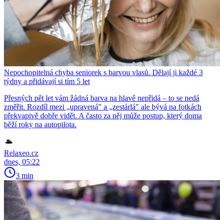
Nepochopitelná chyba seniorek s barvou vlasů. Dělají ji každé 3
týdny a přidávají si tím 5 let
Přesných pět let vám žádná barva na hlavě nepřidá – to se nedá
změřit. Rozdíl mezi „upravená" a „zestárlá" ale bývá na fotkách
překvapivě dobře vidět. A často za něj může postup, který doma
běží roky na autopilota.
Relaxeo.cz
dnes, 05:22
3 min