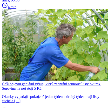
dnes, 05:30
4 min
Češi objevili geniální výluh, který zachrání schnoucí listy okurek.
Surovina na něj stojí 5 Kč
Okurky vypadají spokojeně jeden týden a druhý týden mají listy
suché a […]