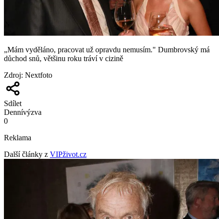
„Mám vyděláno, pracovat už opravdu nemusím." Dumbrovský má
důchod snů, většinu roku tráví v cizině
Zdroj
:
Nextfoto
Sdílet
Denní
výzva
0
Reklama
Další články z
VIPživot.cz