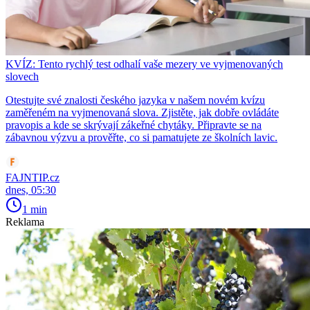
KVÍZ: Tento rychlý test odhalí vaše mezery ve vyjmenovaných
slovech
Otestujte své znalosti českého jazyka v našem novém kvízu
zaměřeném na vyjmenovaná slova. Zjistěte, jak dobře ovládáte
pravopis a kde se skrývají zákeřné chytáky. Připravte se na
zábavnou výzvu a prověřte, co si pamatujete ze školních lavic.
FAJNTIP.cz
dnes, 05:30
1 min
Reklama