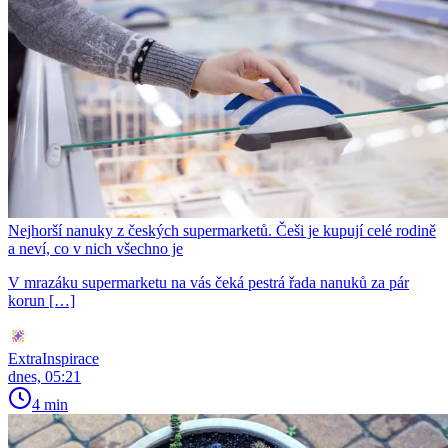
Nejhorší nanuky z českých supermarketů. Češi je kupují celé rodině
a neví, co v nich všechno je
V mrazáku supermarketu na vás čeká pestrá řada nanuků za pár
korun […]
ExtraInspirace
dnes, 05:21
4 min