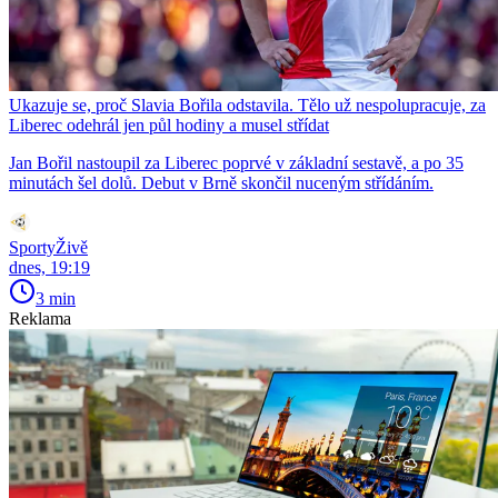
Ukazuje se, proč Slavia Bořila odstavila. Tělo už nespolupracuje, za
Liberec odehrál jen půl hodiny a musel střídat
Jan Bořil nastoupil za Liberec poprvé v základní sestavě, a po 35
minutách šel dolů. Debut v Brně skončil nuceným střídáním.
SportyŽivě
dnes, 19:19
3 min
Reklama