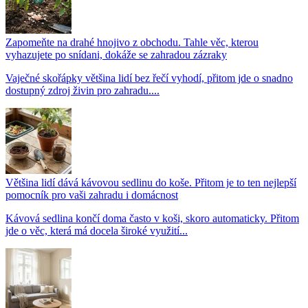
Zapomeňte na drahé hnojivo z obchodu. Tahle věc, kterou
vyhazujete po snídani, dokáže se zahradou zázraky
Vaječné skořápky většina lidí bez řečí vyhodí, přitom jde o snadno
dostupný zdroj živin pro zahradu....
Většina lidí dává kávovou sedlinu do koše. Přitom je to ten nejlepší
pomocník pro vaši zahradu i domácnost
Kávová sedlina končí doma často v koši, skoro automaticky. Přitom
jde o věc, která má docela široké využití...