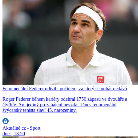
Fenomenální Federer udivil i počinem, za který se pohár nedává
Roger Federer během kariéry odehrál 1750 zápasů ve dvouhře a
čtyřhře. Ani jediný po zahájení nevzdal. Dnes fenomenální
švýcarský tenista slaví 45. narozeniny.
Aktuálně.cz - Sport
dnes, 18:50