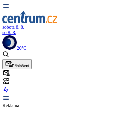
sobota 8. 8.
so 8. 8.
20°C
Přihlášení
Reklama