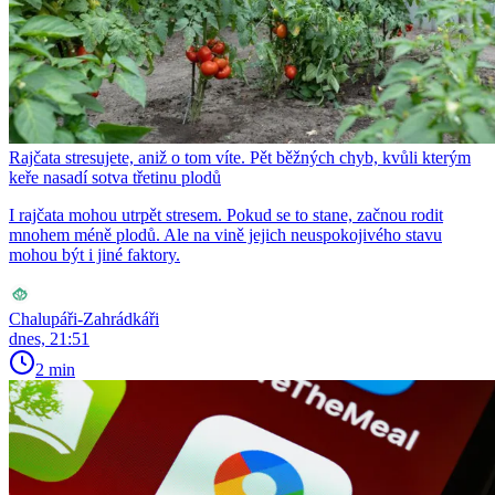
Rajčata stresujete, aniž o tom víte. Pět běžných chyb, kvůli kterým
keře nasadí sotva třetinu plodů
I rajčata mohou utrpět stresem. Pokud se to stane, začnou rodit
mnohem méně plodů. Ale na vině jejich neuspokojivého stavu
mohou být i jiné faktory.
Chalupáři-Zahrádkáři
dnes, 21:51
2 min