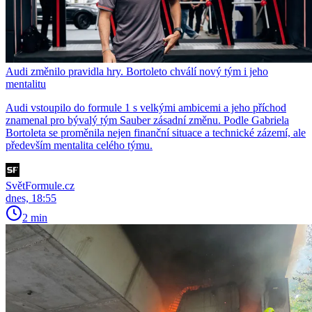
Audi změnilo pravidla hry. Bortoleto chválí nový tým i jeho
mentalitu
Audi vstoupilo do formule 1 s velkými ambicemi a jeho příchod
znamenal pro bývalý tým Sauber zásadní změnu. Podle Gabriela
Bortoleta se proměnila nejen finanční situace a technické zázemí, ale
především mentalita celého týmu.
SvětFormule.cz
dnes, 18:55
2 min