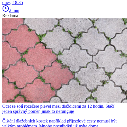
dnes, 18:35
2 min
Reklama
Ocet se solí rozežere plevel mezi dlaždicemi za 12 hodin. Stačí
jeden správný poměr, jinak to nefunguje
Čištění dlažebních kostek například příjezdové cesty nemusí být
velkým problémem. Mnoho prostředků už máte doma.