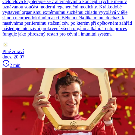
Celotělová kryoterapie se z alternativního konceptu rychle mění v
uznávanou součást moderní regenerační medicíny. Krátkodobé
vystavení organismu extrémnímu suchému chladu vyvolává v těle
silnou neuroendokrinní reakci. Během několika minut dochází k
masivnímu perifernímu stažení cév, po kterém při opětovném zahřátí
následuje intenzivní prokrvení všech orgánů a tkání. Tento proces
funguje jako přirozený restart pro cévní i imunitní systém.
Plné zdraví
dnes, 20:07
2 min