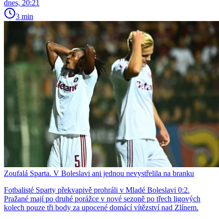
dnes, 20:21
3 min
Zoufalá Sparta. V Boleslavi ani jednou nevystřelila na branku
Fotbalisté Sparty překvapivě prohráli v Mladé Boleslavi 0:2.
Pražané mají po druhé porážce v nové sezoně po třech ligových
kolech pouze tři body za upocené domácí vítězství nad Zlínem.