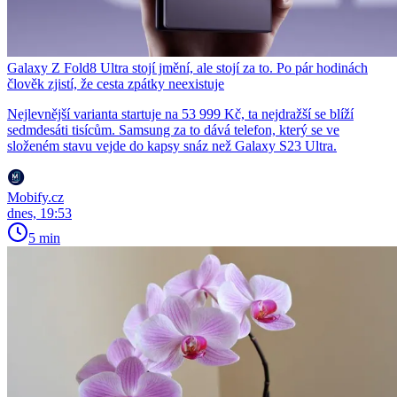
Galaxy Z Fold8 Ultra stojí jmění, ale stojí za to. Po pár hodinách
člověk zjistí, že cesta zpátky neexistuje
Nejlevnější varianta startuje na 53 999 Kč, ta nejdražší se blíží
sedmdesáti tisícům. Samsung za to dává telefon, který se ve
složeném stavu vejde do kapsy snáz než Galaxy S23 Ultra.
Mobify.cz
dnes, 19:53
5 min