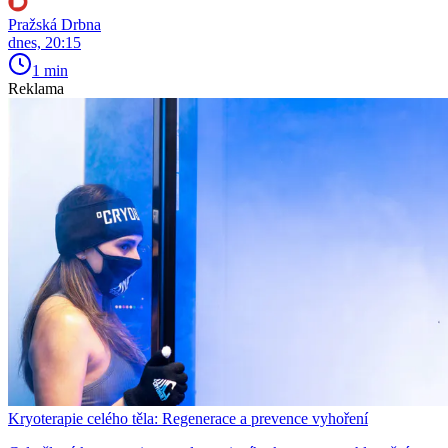
Pražská Drbna
dnes, 20:15
1 min
Reklama
Kryoterapie celého těla: Regenerace a prevence vyhoření