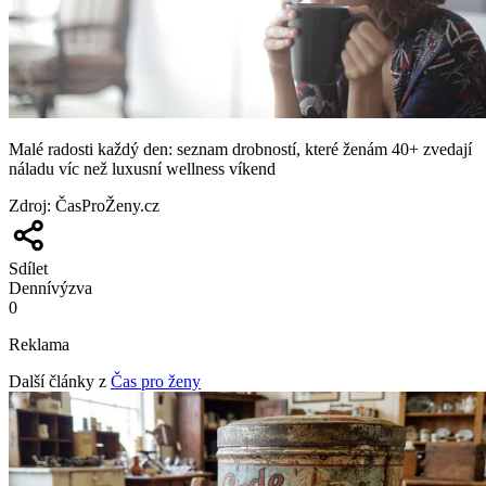
Malé radosti každý den: seznam drobností, které ženám 40+ zvedají
náladu víc než luxusní wellness víkend
Zdroj
:
ČasProŽeny.cz
Sdílet
Denní
výzva
0
Reklama
Další články z
Čas pro ženy