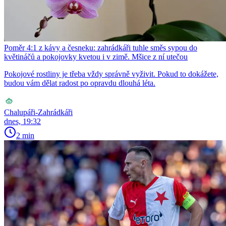
Poměr 4:1 z kávy a česneku: zahrádkáři tuhle směs sypou do
květináčů a pokojovky kvetou i v zimě. Mšice z ní utečou
Pokojové rostliny je třeba vždy správně vyživit. Pokud to dokážete,
budou vám dělat radost po opravdu dlouhá léta.
Chalupáři-Zahrádkáři
dnes, 19:32
2 min