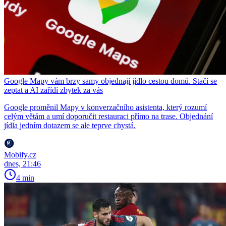
Google Mapy vám brzy samy objednají jídlo cestou domů. Stačí se
zeptat a AI zařídí zbytek za vás
Google proměnil Mapy v konverzačního asistenta, který rozumí
celým větám a umí doporučit restauraci přímo na trase. Objednání
jídla jedním dotazem se ale teprve chystá.
Mobify.cz
dnes, 21:46
4 min