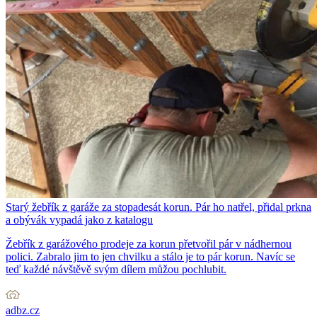
Starý žebřík z garáže za stopadesát korun. Pár ho natřel, přidal prkna
a obývák vypadá jako z katalogu
Žebřík z garážového prodeje za korun přetvořil pár v nádhernou
polici. Zabralo jim to jen chvilku a stálo je to pár korun. Navíc se
teď každé návštěvě svým dílem můžou pochlubit.
adbz.cz