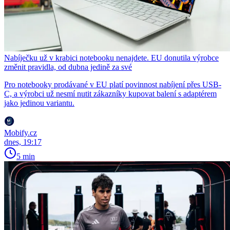
Nabíječku už v krabici notebooku nenajdete. EU donutila výrobce
změnit pravidla, od dubna jedině za své
Pro notebooky prodávané v EU platí povinnost nabíjení přes USB-
C, a výrobci už nesmí nutit zákazníky kupovat balení s adaptérem
jako jedinou variantu.
Mobify.cz
dnes, 19:17
5 min