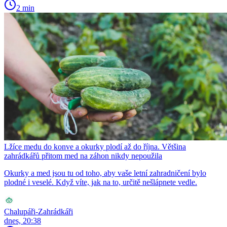
2 min
Lžíce medu do konve a okurky plodí až do října. Většina
zahrádkářů přitom med na záhon nikdy nepoužila
Okurky a med jsou tu od toho, aby vaše letní zahradničení bylo
plodné i veselé. Když víte, jak na to, určitě nešlápnete vedle.
Chalupáři-Zahrádkáři
dnes, 20:38