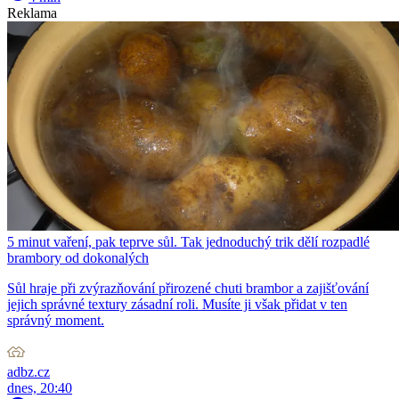
Reklama
5 minut vaření, pak teprve sůl. Tak jednoduchý trik dělí rozpadlé
brambory od dokonalých
Sůl hraje při zvýrazňování přirozené chuti brambor a zajišťování
jejich správné textury zásadní roli. Musíte ji však přidat v ten
správný moment.
adbz.cz
dnes, 20:40