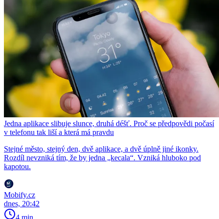
Jedna aplikace slibuje slunce, druhá déšť. Proč se předpovědi počasí
v telefonu tak liší a která má pravdu
Stejné město, stejný den, dvě aplikace, a dvě úplně jiné ikonky.
Rozdíl nevzniká tím, že by jedna „kecala“. Vzniká hluboko pod
kapotou.
Mobify.cz
dnes, 20:42
4 min