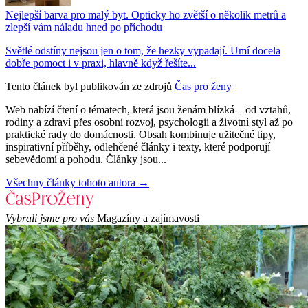
Nejlepší barva pro malý byt. Opticky ho zvětší o několik metrů a
zlepší vám náladu hned po příchodu
Světlé odstíny nejsou jen o tom, že hezky vypadají. Umí docela
dobře pomoct i v praxi, hlavně když řešíte...
Tento článek byl publikován ze zdrojů
Čas pro ženy
Web nabízí čtení o tématech, která jsou ženám blízká – od vztahů,
rodiny a zdraví přes osobní rozvoj, psychologii a životní styl až po
praktické rady do domácnosti. Obsah kombinuje užitečné tipy,
inspirativní příběhy, odlehčené články i texty, které podporují
sebevědomí a pohodu. Články jsou...
Všechny články tohoto autora →
Vybrali jsme pro vás
Magazíny a zajímavosti