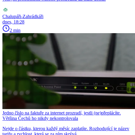
Chalupáři-Zahrádkáři
dnes, 18:28
2 min
Jedno číslo na faktuře za internet prozradí, jestli (ne)přeplácíte.
Většina Čechů ho nikdy nekontrolovala
Nejde o částku, kterou každý měsíc zaplatíte. Rozhodující je název
tarifu a rychlost, která se za ním skrývá.