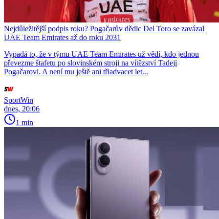
Nejdůležitější podpis roku? Pogačarův dědic Del Toro se zavázal
UAE Team Emirates až do roku 2031
Vypadá to, že v týmu UAE Team Emirates už vědí, kdo jednou
převezme štafetu po slovinském stroji na vítězství Tadeji
Pogačarovi. A není mu ještě ani třiadvacet let...
SportWin
dnes, 20:06
1 min