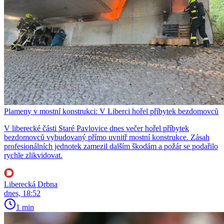
Plameny v mostní konstrukci: V Liberci hořel příbytek bezdomovců
V liberecké části Staré Pavlovice dnes večer hořel příbytek
bezdomovců vybudovaný přímo uvnitř mostní konstrukce. Zásah
profesionálních jednotek zamezil dalším škodám a požár se podařilo
rychle zlikvidovat.
Liberecká Drbna
dnes, 18:52
1 min