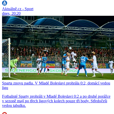
Aktuálně.cz - Sport
dnes, 20:20
Sparta znovu padla. V Mladé Boleslavi prohrála 0:2, domácí vedou
ligu
Fotbalisté Sparty prohráli v Mladé Boleslavi 0:2 a po druhé porážce
v sezoně mají po třech ligových kolech pouze tři body. Středočeši
vedou tabulku.