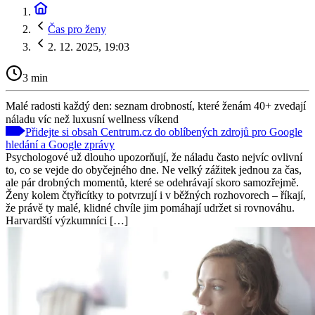
Čas pro ženy
2. 12. 2025, 19:03
3 min
Malé radosti každý den: seznam drobností, které ženám 40+ zvedají
náladu víc než luxusní wellness víkend
Přidejte si obsah Centrum.cz do oblíbených zdrojů pro Google
hledání a Google zprávy
Psychologové už dlouho upozorňují, že náladu často nejvíc ovlivní
to, co se vejde do obyčejného dne. Ne velký zážitek jednou za čas,
ale pár drobných momentů, které se odehrávají skoro samozřejmě.
Ženy kolem čtyřicítky to potvrzují i v běžných rozhovorech – říkají,
že právě ty malé, klidné chvíle jim pomáhají udržet si rovnováhu.
Harvardští výzkumníci […]