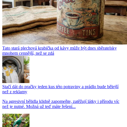
Tato stará plechová krabička od kávy může být dnes sběratelsky
mnohem cennější, než se zdá
Stačí dát do pračky jeden kus této potraviny a prádlo bude bělejší
než z reklamy
Na agresivní bělidla klidně zapomeňte, zatěžují látky i přírodu víc
než je nutné. Možná už teď máte řešení...