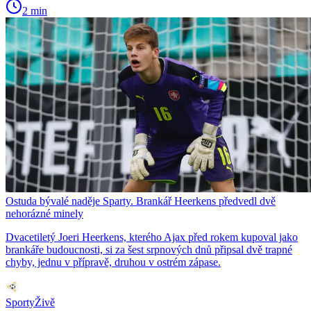
2 min
Ostuda bývalé naděje Sparty. Brankář Heerkens předvedl dvě
nehorázné minely
Dvacetiletý Joeri Heerkens, kterého Ajax před rokem kupoval jako
brankáře budoucnosti, si za šest srpnových dnů připsal dvě trapné
chyby, jednu v přípravě, druhou v ostrém zápase.
SportyŽivě