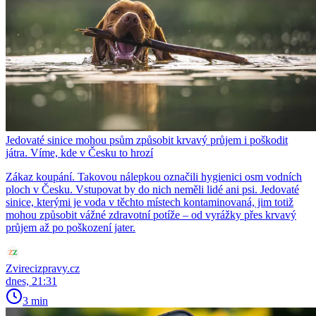
Jedovaté sinice mohou psům způsobit krvavý průjem i poškodit
játra. Víme, kde v Česku to hrozí
Zákaz koupání. Takovou nálepkou označili hygienici osm vodních
ploch v Česku. Vstupovat by do nich neměli lidé ani psi. Jedovaté
sinice, kterými je voda v těchto místech kontaminovaná, jim totiž
mohou způsobit vážné zdravotní potíže – od vyrážky přes krvavý
průjem až po poškození jater.
Zvirecizpravy.cz
dnes, 21:31
3 min