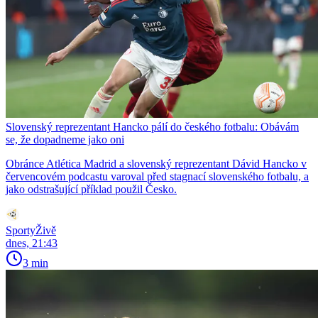
Slovenský reprezentant Hancko pálí do českého fotbalu: Obávám
se, že dopadneme jako oni
Obránce Atlética Madrid a slovenský reprezentant Dávid Hancko v
červencovém podcastu varoval před stagnací slovenského fotbalu, a
jako odstrašující příklad použil Česko.
SportyŽivě
dnes, 21:43
3 min