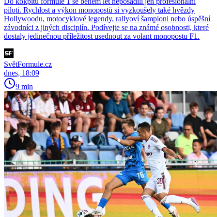
Do kokpitu formule 1 se během let neposadili jen profesionální
piloti. Rychlost a výkon monopostů si vyzkoušely také hvězdy
Hollywoodu, motocyklové legendy, rallyoví šampioni nebo úspěšní
závodníci z jiných disciplín. Podívejte se na známé osobnosti, které
dostaly jedinečnou příležitost usednout za volant monopostu F1.
SvětFormule.cz
dnes, 18:09
9 min