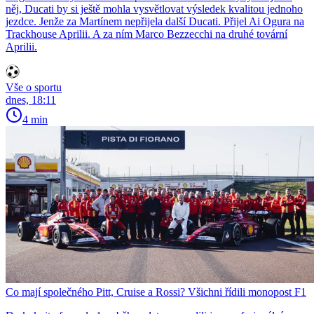
něj, Ducati by si ještě mohla vysvětlovat výsledek kvalitou jednoho
jezdce. Jenže za Martínem nepřijela další Ducati. Přijel Ai Ogura na
Trackhouse Aprilii. A za ním Marco Bezzecchi na druhé tovární
Aprilii.
Vše o sportu
dnes, 18:11
4 min
Co mají společného Pitt, Cruise a Rossi? Všichni řídili monopost F1