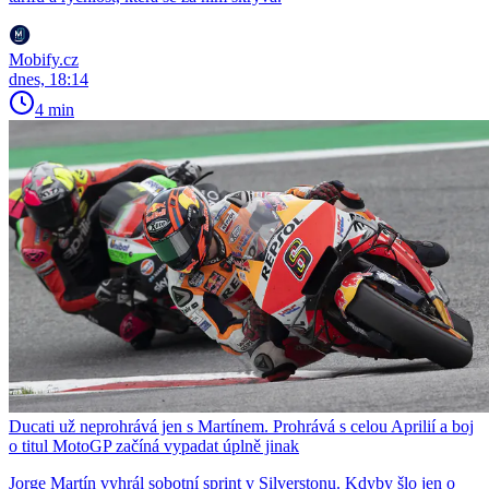
Mobify.cz
dnes, 18:14
4 min
Ducati už neprohrává jen s Martínem. Prohrává s celou Aprilií a boj
o titul MotoGP začíná vypadat úplně jinak
Jorge Martín vyhrál sobotní sprint v Silverstonu. Kdyby šlo jen o