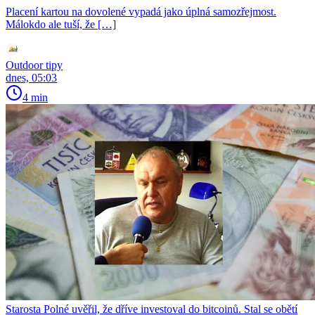
Placení kartou na dovolené vypadá jako úplná samozřejmost.
Málokdo ale tuší, že […]
Outdoor tipy
dnes, 05:03
4 min
Starosta Polné uvěřil, že dříve investoval do bitcoinů. Stal se obětí