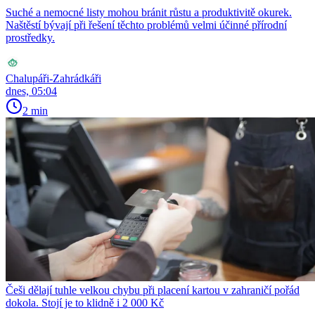
Suché a nemocné listy mohou bránit růstu a produktivitě okurek.
Naštěstí bývají při řešení těchto problémů velmi účinné přírodní
prostředky.
Chalupáři-Zahrádkáři
dnes, 05:04
2 min
Češi dělají tuhle velkou chybu při placení kartou v zahraničí pořád
dokola. Stojí je to klidně i 2 000 Kč