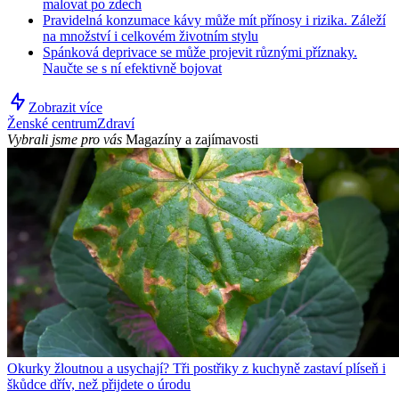
malovat po zdech
Pravidelná konzumace kávy může mít přínosy i rizika. Záleží
na množství i celkovém životním stylu
Spánková deprivace se může projevit různými příznaky.
Naučte se s ní efektivně bojovat
Zobrazit více
Ženské centrum
Zdraví
Vybrali jsme pro vás
Magazíny a zajímavosti
Okurky žloutnou a usychají? Tři postřiky z kuchyně zastaví plíseň i
škůdce dřív, než přijdete o úrodu