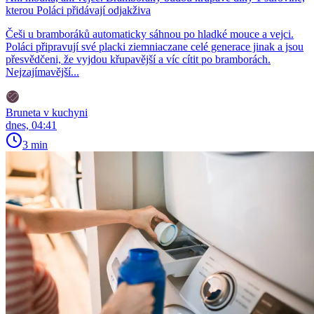
kterou Poláci přidávají odjakživa
Češi u bramboráků automaticky sáhnou po hladké mouce a vejci.
Poláci připravují své placki ziemniaczane celé generace jinak a jsou
přesvědčeni, že vyjdou křupavější a víc cítit po bramborách.
Nejzajímavější...
Bruneta v kuchyni
dnes, 04:41
3 min