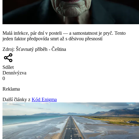
Malá infekce, pár dní v posteli — a samostatnost je pryč. Tento
jeden faktor předpovída smrt až s děsivou přesností
Zdroj
:
Šťavnatý příběh - Čeština
Sdílet
Denní
výzva
0
Reklama
Další články z
Kód Enigma