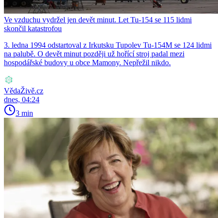
Ve vzduchu vydržel jen devět minut. Let Tu-154 se 115 lidmi
skončil katastrofou
3. ledna 1994 odstartoval z Irkutsku Tupolev Tu-154M se 124 lidmi
na palubě. O devět minut později už hořící stroj padal mezi
hospodářské budovy u obce Mamony. Nepřežil nikdo.
VědaŽivě.cz
dnes, 04:24
3 min