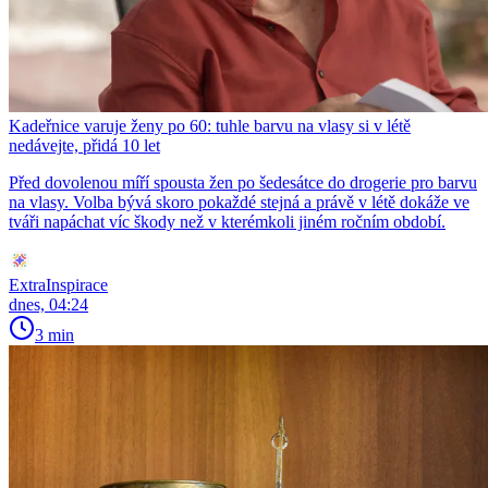
Kadeřnice varuje ženy po 60: tuhle barvu na vlasy si v létě
nedávejte, přidá 10 let
Před dovolenou míří spousta žen po šedesátce do drogerie pro barvu
na vlasy. Volba bývá skoro pokaždé stejná a právě v létě dokáže ve
tváři napáchat víc škody než v kterémkoli jiném ročním období.
ExtraInspirace
dnes, 04:24
3 min