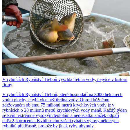
V rybnících Rybářství Třeboň vyschla třetina vody, nejvíce v historii
firmy
V rybnících Rybářství Třeboň, které hospodaří na 8000 hektarech
vodní plochy, chybí více než třetina vody. Oproti běžnému
zdržovaném objemu 75 milionů metrů krychlových vody je v
rybnících o 28 milionů metrů krychlových vody méně. Každý týden
se kvůli extrémně vysokým teplotám a nedostatku srážek odpaří
další 2,5 procenta. Kvůli suchu začali rybáři s výlovy některých
rybníků předčasně, protože by jinak ryby uhynuly.