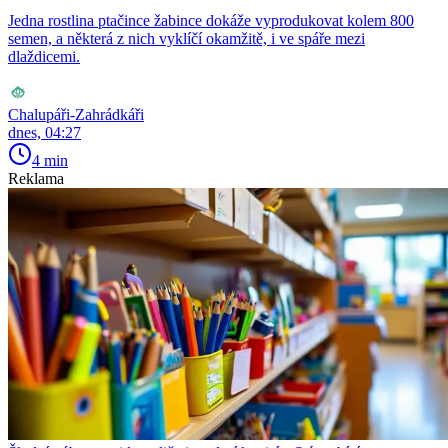
Jedna rostlina ptačince žabince dokáže vyprodukovat kolem 800
semen, a některá z nich vyklíčí okamžitě, i ve spáře mezi
dlaždicemi.
Chalupáři-Zahrádkáři
dnes, 04:27
4 min
Reklama