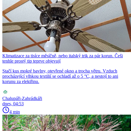
Klimatizace za tisíce měsíčně, nebo italský trik za pár korun. Češi
tenhle prostý tip teprve objevují
Stačí kus mokré bavlny, otevřené okno a trocha větru. Vzduch
procházející vlhkou textilií se ochladí až o 5 °C, a nestojí to ani
korunu za elektřinu.
Chalupáři-Zahrádkáři
dnes, 04:53
4 min