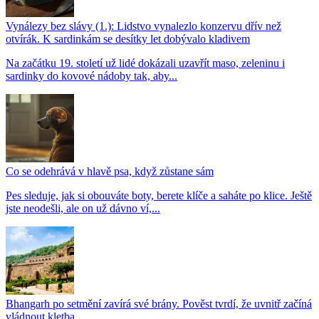
Vynálezy bez slávy (1.): Lidstvo vynalezlo konzervu dřív než
otvírák. K sardinkám se desítky let dobývalo kladivem
Na začátku 19. století už lidé dokázali uzavřít maso, zeleninu i
sardinky do kovové nádoby tak, aby...
Co se odehrává v hlavě psa, když zůstane sám
Pes sleduje, jak si obouváte boty, berete klíče a saháte po klice. Ještě
jste neodešli, ale on už dávno ví,...
Bhangarh po setmění zavírá své brány. Pověst tvrdí, že uvnitř začíná
vládnout kletba