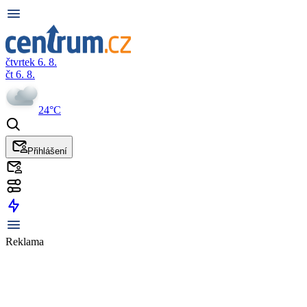
čtvrtek 6. 8.
čt 6. 8.
24°C
Přihlášení
Reklama