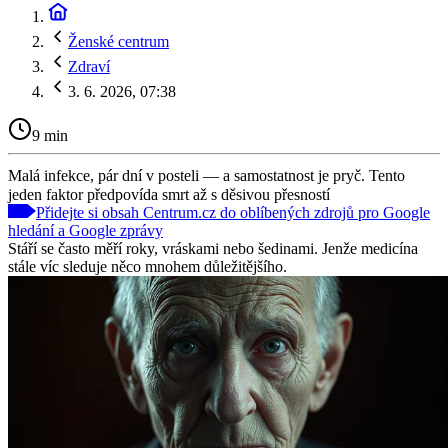
Ženské centrum
Zdraví
3. 6. 2026, 07:38
9 min
Malá infekce, pár dní v posteli — a samostatnost je pryč. Tento
jeden faktor předpovída smrt až s děsivou přesností
Přidejte si obsah Centrum.cz do oblíbených zdrojů pro Google
hledání a Google zprávy
Stáří se často měří roky, vráskami nebo šedinami. Jenže medicína
stále víc sleduje něco mnohem důležitějšího.