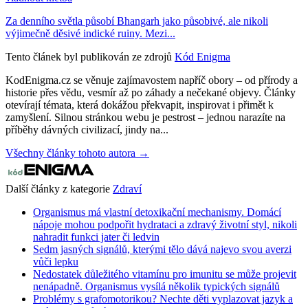
Za denního světla působí Bhangarh jako působivé, ale nikoli
výjimečně děsivé indické ruiny. Mezi...
Tento článek byl publikován ze zdrojů
Kód Enigma
KodEnigma.cz se věnuje zajímavostem napříč obory – od přírody a
historie přes vědu, vesmír až po záhady a nečekané objevy. Články
otevírají témata, která dokážou překvapit, inspirovat i přimět k
zamyšlení. Silnou stránkou webu je pestrost – jednou narazíte na
příběhy dávných civilizací, jindy na...
Všechny články tohoto autora →
Další články z kategorie
Zdraví
Organismus má vlastní detoxikační mechanismy. Domácí
nápoje mohou podpořit hydrataci a zdravý životní styl, nikoli
nahradit funkci jater či ledvin
Sedm jasných signálů, kterými tělo dává najevo svou averzi
vůči lepku
Nedostatek důležitého vitamínu pro imunitu se může projevit
nenápadně. Organismus vysílá několik typických signálů
Problémy s grafomotorikou? Nechte děti vyplazovat jazyk a