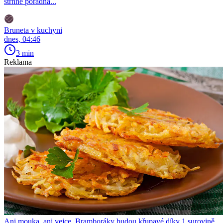
strhne pořádná...
Bruneta v kuchyni
dnes, 04:46
3 min
Reklama
Ani mouka, ani vejce. Bramboráky budou křupavé díky 1 surovině,