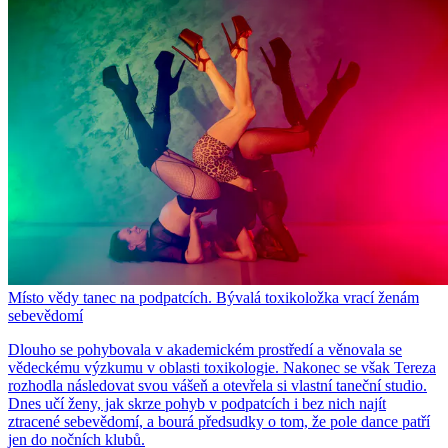
Místo vědy tanec na podpatcích. Bývalá toxikoložka vrací ženám
sebevědomí
Dlouho se pohybovala v akademickém prostředí a věnovala se
vědeckému výzkumu v oblasti toxikologie. Nakonec se však Tereza
rozhodla následovat svou vášeň a otevřela si vlastní taneční studio.
Dnes učí ženy, jak skrze pohyb v podpatcích i bez nich najít
ztracené sebevědomí, a bourá předsudky o tom, že pole dance patří
jen do nočních klubů.