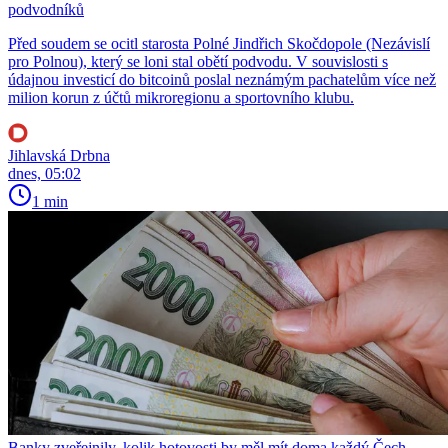
podvodníků
Před soudem se ocitl starosta Polné Jindřich Skočdopole (Nezávislí
pro Polnou), který se loni stal obětí podvodu. V souvislosti s
údajnou investicí do bitcoinů poslal neznámým pachatelům více než
milion korun z účtů mikroregionu a sportovního klubu.
Jihlavská Drbna
dnes, 05:02
1 min
Banky zveřejnily, kolik hotovosti by měl mít doma každý Čech.