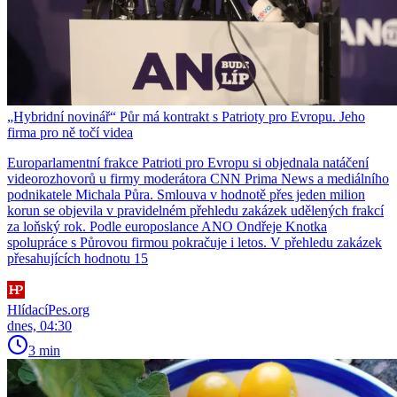
„Hybridní novinář“ Půr má kontrakt s Patrioty pro Evropu. Jeho
firma pro ně točí videa
Europarlamentní frakce Patrioti pro Evropu si objednala natáčení
videorozhovorů u firmy moderátora CNN Prima News a mediálního
podnikatele Michala Půra. Smlouva v hodnotě přes jeden milion
korun se objevila v pravidelném přehledu zakázek udělených frakcí
za loňský rok. Podle europoslance ANO Ondřeje Knotka
spolupráce s Půrovou firmou pokračuje i letos. V přehledu zakázek
přesahujících hodnotu 15
HlídacíPes.org
dnes, 04:30
3 min