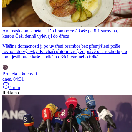
Ani máslo, ani smetana. Do bramborové kaše patří 1 surovina,
kterou Češi denně vylévají do dřezu
Většina domácností ji po uvaření brambor bez přemýšlení pošle
rovnou do výlevky. Kuchaři přitom tvrdí, že právě ona rozhoduje o
tom, jestli bude kaše hladká a držící tvar, nebo řídká...
Bruneta v kuchyni
dnes, 04:31
4 min
Reklama