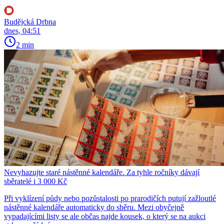
Budějcká Drbna
dnes, 04:51
2 min
Nevyhazujte staré nástěnné kalendáře. Za tyhle ročníky dávají
sběratelé i 3 000 Kč
Při vyklízení půdy nebo pozůstalosti po prarodičích putují zažloutlé
nástěnné kalendáře automaticky do sběru. Mezi obyčejně
vypadajícími listy se ale občas najde kousek, o který se na aukci