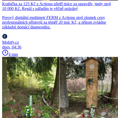
Krabička za 125 Kč z Actionu ušetří tisíce za opraváře, jindy stojí
10 000 Kč. Regál s nářadím je věčně prázdný
Perový digitální multimetr FERM z Actionu stojí zlomek ceny
profesionálních přístrojů za téměř 20 tisíc Kč, a přitom zvládne
základní domácí diagnostiku.
Mobify.cz
dnes, 04:36
4 min