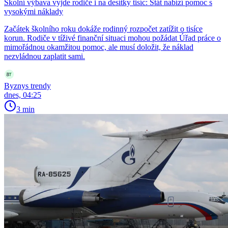
Školní výbava vyjde rodiče i na desítky tisíc: Stát nabízí pomoc s
vysokými náklady
Začátek školního roku dokáže rodinný rozpočet zatížit o tisíce
korun. Rodiče v tíživé finanční situaci mohou požádat Úřad práce o
mimořádnou okamžitou pomoc, ale musí doložit, že náklad
nezvládnou zaplatit sami.
Byznys trendy
dnes, 04:25
3 min