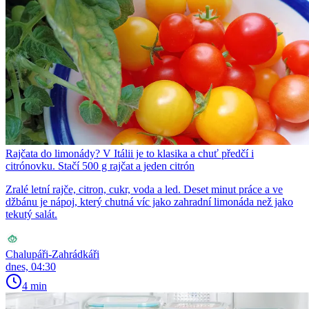
Rajčata do limonády? V Itálii je to klasika a chuť předčí i
citrónovku. Stačí 500 g rajčat a jeden citrón
Zralé letní rajče, citron, cukr, voda a led. Deset minut práce a ve
džbánu je nápoj, který chutná víc jako zahradní limonáda než jako
tekutý salát.
Chalupáři-Zahrádkáři
dnes, 04:30
4 min