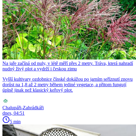
Na jaře začíná od nuly, v létě měří přes 2 metry. Tráva, která nahradí
nudný živý plot a vydrží i českou zimu
Vyšší kultivary ozdobnice čínské dokážou po jarním seříznutí znovu
dorůst na 1,8 až 2 metry během jediné vegetace, a přitom fungují
úplně jinak než klasický keřový plot.
Chalupáři-Zahrádkáři
dnes, 04:51
5 min