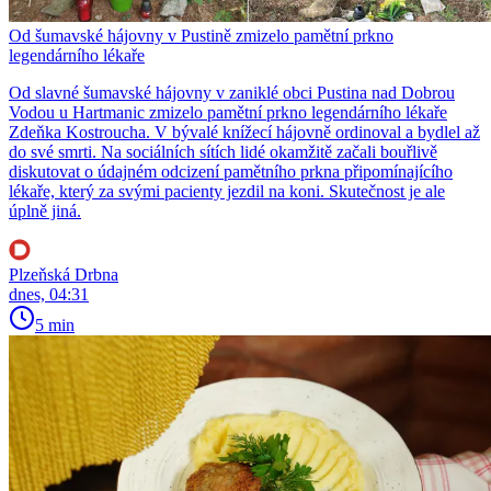
Od šumavské hájovny v Pustině zmizelo pamětní prkno
legendárního lékaře
Od slavné šumavské hájovny v zaniklé obci Pustina nad Dobrou
Vodou u Hartmanic zmizelo pamětní prkno legendárního lékaře
Zdeňka Kostroucha. V bývalé knížecí hájovně ordinoval a bydlel až
do své smrti. Na sociálních sítích lidé okamžitě začali bouřlivě
diskutovat o údajném odcizení pamětního prkna připomínajícího
lékaře, který za svými pacienty jezdil na koni. Skutečnost je ale
úplně jiná.
Plzeňská Drbna
dnes, 04:31
5 min