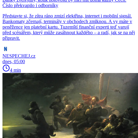
Číslo překvapilo i odborníky
Představte si, že zítra ráno zmizí elektřina, internet i mobilní signál.
Bankomaty zčernají, terminály v obchodech zmlknou. A vy máte v
peněžence jen platební kartu. Tuzemští finanční experti teď varují
před scénářem, který může zasáhnout každého – a radí, jak se na něj
připravit.
NESPECHEJ.cz
dnes, 05:00
4 min