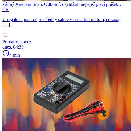
Žádný Ariel ani Silan. Odborníci vyhlásili nejlepší prací prášek v
ČR
U regálu s pracími prostředky sáhne většina lidí po tom, co znají
[…]
PrimaProstor.cz
dnes, 04:39
4 min