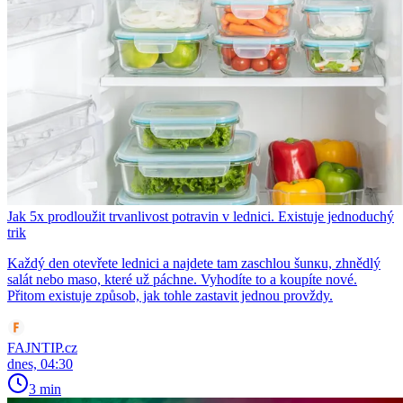
Jak 5x prodloužit trvanlivost potravin v lednici. Existuje jednoduchý
trik
Každý den otevřete lednici a najdete tam zaschlou šunкu, zhnědlý
salát nebo maso, které už páchne. Vyhodíte to a koupíte nové.
Přitom existuje způsob, jak tohle zastavit jednou provždy.
FAJNTIP.cz
dnes, 04:30
3 min