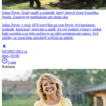
Julius Payer, český malíř a polárník, který objevil Zemi Františka
Josefa. Zastavit jej nedokázala ani ztráta oka
Julius Payer, v roce 1876 povýšen na von Peyer, byl horolezec,
polárník, kartograf, objevitel a malíř. Za své polární výpravy získal
řadu ocenění a na jeho počest je po něm pojmenován ostrov. Své
zážitky ze zemí ledu působivě zvěčnil na plátně.
NESPECHEJ.cz
dnes, 05:00
3 min
Reklama