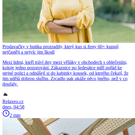
Prodavačky v butiku prozradily, který kus si ženy 60+ kupují
nejčastěji a nejvíc jim škodí
Mezi lidmi, kteří tráví dny mezi věšáky v obchodech s oblečením,
koluje jedno pozorování. Zákaznice po šedesátce míří pořád ke
stejné polici a odnášejí si do kabinky kousek, od kterého čekají, že
jim udělá dobrou službu. Zrcadlo pak ukáže něco jiného, než v co
doufaly.
Relaxeo.cz
dnes, 04:58
2 min