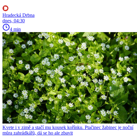
Hradecká Drbna
dnes, 04:30
4 min
Kvete i v zimě a stačí mu kousek kořínku. Ptačinec žabinec je noční
můra zahrádkářů, dá se ho ale zbavit