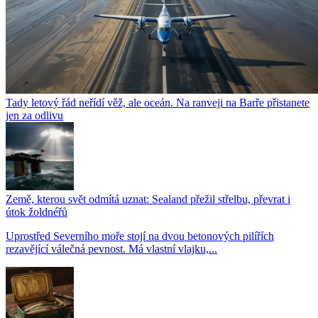
Tady letový řád neřídí věž, ale oceán. Na ranveji na Barře přistanete
jen za odlivu
Země, kterou svět odmítá uznat: Sealand přežil střelbu, převrat i
útok žoldnéřů
Uprostřed Severního moře stojí na dvou betonových pilířích
rezavějící válečná pevnost. Má vlastní vlajku,...