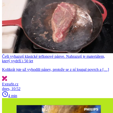
Češi vyhazují klasické teflonové pánve. Nahrazují je materiálem,
který vydrží i 50 let
Kolikrát jste už vyhodili pánev, protože se z ní loupal povrch a […]
Extrafit.cz
dnes, 10:52
4 min