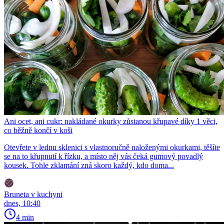
Ani ocet, ani cukr: nakládané okurky zůstanou křupavé díky 1 věci,
co běžně končí v koši
Otevřete v lednu sklenici s vlastnoručně naloženými okurkami, těšíte
se na to křupnutí k řízku, a místo něj vás čeká gumový povadlý
kousek. Tohle zklamání zná skoro každý, kdo doma...
Bruneta v kuchyni
dnes, 10:40
4 min