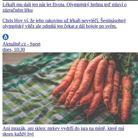
Lékaři mu dali jen pár let života. Olympijský hrdina teď mluví o
zázračném léku
Chris Hoy ví, že jeho rakovinu už lékaři nevyléčí. Šestinásobný
olympijský vítěz ale odmítá jen čekat a dál bojuje po svém.
Aktuálně.cz - Sport
dnes, 10:30
Ani mrazák, ani sklep: mrkev vydrží do jara na místě, které má
skoro každý byt