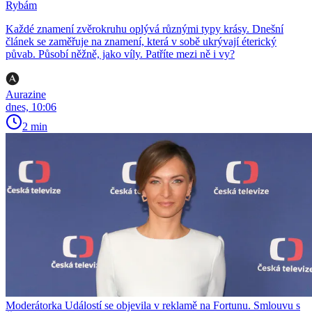
Rybám
Každé znamení zvěrokruhu oplývá různými typy krásy. Dnešní
článek se zaměřuje na znamení, která v sobě ukrývají éterický
půvab. Působí něžně, jako víly. Patříte mezi ně i vy?
Aurazine
dnes, 10:06
2 min
Moderátorka Událostí se objevila v reklamě na Fortunu. Smlouvu s