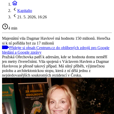
Kapitalio
21. 5. 2026, 16:26
4 min
Majestátní vila Dagmar Havlové má hodnotu 150 milionů. Herečka
si k ní pořídila byt za 17 milionů
Přidejte si obsah Centrum.cz do oblíbených zdrojů pro Google
hledání a Google zprávy
Pražská Ořechovka patří k adresám, kde se hodnota domu neměří
jen metry čtverečními. Vila spojená s Václavem Havlem a Dagmar
Havlovou je přesně takový případ. Má silný příběh, výjimečnou
polohu a architektonickou stopu, která z ní dělá jednu z
nejsledovanějších soukromých rezidencí v Česku.