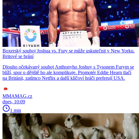
Boxerský souboj Joshua vs. Fury se může uskutečnit v New Yorku.
Britové se brání
Dlouho očekávaný souboj Anthonyho Joshuy s Tysonem Furym se
blíží, spor o dějiště ho ale komplikuje. Promotér Eddie Hearn tlačí
na Británii, zatímco Netflix a další klíčoví hráči preferují USA.
MMAMAG.cz
dnes, 10:09
1 min