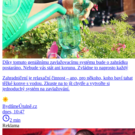
Díky tomuto geniálnímu zavlažovacímu systému bude o zahrádku
postaráno. Nebude vás stát ani korunu. Zvládne to naprosto každý
Zahradničení je relaxační činnost – ano, pro někoho, koho baví tahat
těžké konve s vodou. Zkuste na to jít chytře a vytvořte si
jednoduchý systém na zavlažování.
BydlímeÚtulně.cz
dnes, 10:47
2 min
Reklama