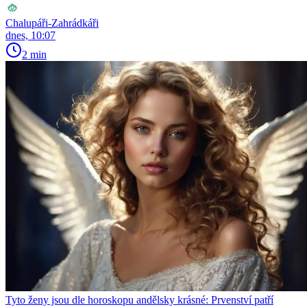
Chalupáři-Zahrádkáři
dnes, 10:07
2 min
Tyto ženy jsou dle horoskopu andělsky krásné: Prvenství patří