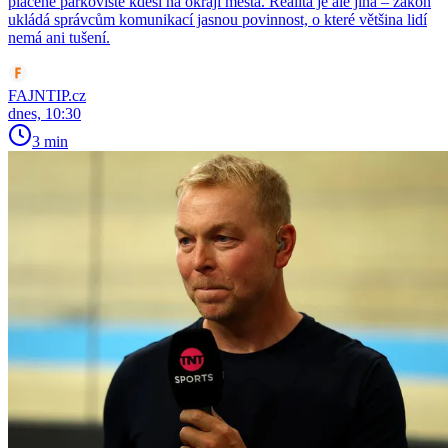
placené parkoviště kdesi na okraji města. Realita je ale jiná – zákon
ukládá správcům komunikací jasnou povinnost, o které většina lidí
nemá ani tušení.
FAJNTIP.cz
dnes, 10:30
3 min