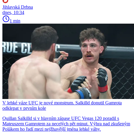
Jihlavská Drbna
dnes, 10:34
1 min
V lehké váze UFC je nové monstrum. Salkilld donutil Gamrota
odklepat v prvním kole
Quillan Salkilld si v hlavním zápase UFC Vegas 120 poradil s
Mateuszem Gamrotem za necelých pět minut. Výhra nad zkušeným
Polákem ho řadí mezi nejžhavější jména lehké váhy.