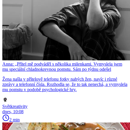
Anna: „Přítel mě podváděl s několika milenkami. Vymyslela jsem
mu speciální chladnokrevnou pomstu. Sám po týdnu odešel
Žena našla v přítelově telefonu fotky nahých žen, navíc i různé
zprávy a telefonní čísla. Rozhodla se, že to tak nenechá, a vymyslela
mu pomstu v podobě psychologické hry.
Světkreativity
dnes, 10:08
2 min