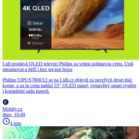
Lidl prodává QLED televizi Philips za velmi zajímavou cenu. Umí
streamovat a běží i bez set-top boxu
Philips 55PUS7800/12 se na Lidl.cz objevil za necelých deset tisíc
korun, a za tu cenu nabízí 55″ QLED panel, vestavěný smart systém
i kompletní sadu tunerů.
Mobify.cz
dnes, 10:49
4 min