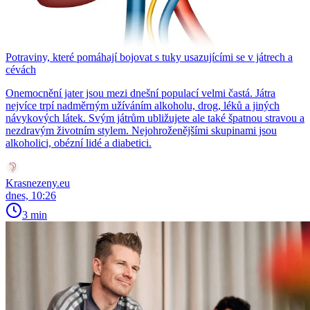
Potraviny, které pomáhají bojovat s tuky usazujícími se v játrech a
cévách
Onemocnění jater jsou mezi dnešní populací velmi častá. Játra
nejvíce trpí nadměrným užíváním alkoholu, drog, léků a jiných
návykových látek. Svým játrům ubližujete ale také špatnou stravou a
nezdravým životním stylem. Nejohroženějšími skupinami jsou
alkoholici, obézní lidé a diabetici.
Krasnezeny.eu
dnes, 10:26
3 min