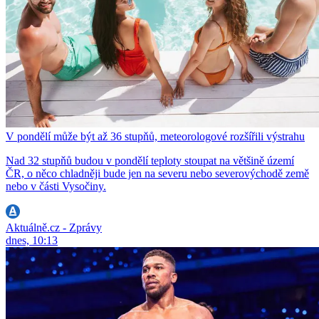
V pondělí může být až 36 stupňů, meteorologové rozšířili výstrahu
Nad 32 stupňů budou v pondělí teploty stoupat na většině území
ČR, o něco chladněji bude jen na severu nebo severovýchodě země
nebo v části Vysočiny.
Aktuálně.cz - Zprávy
dnes, 10:13