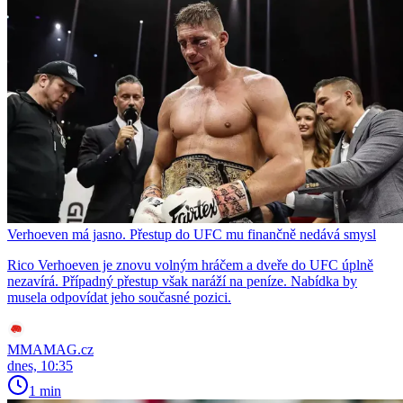
Verhoeven má jasno. Přestup do UFC mu finančně nedává smysl
Rico Verhoeven je znovu volným hráčem a dveře do UFC úplně
nezavírá. Případný přestup však naráží na peníze. Nabídka by
musela odpovídat jeho současné pozici.
MMAMAG.cz
dnes, 10:35
1 min