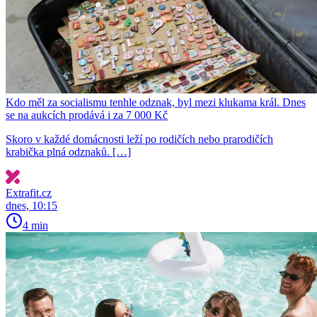
Kdo měl za socialismu tenhle odznak, byl mezi klukama král. Dnes
se na aukcích prodává i za 7 000 Kč
Skoro v každé domácnosti leží po rodičích nebo prarodičích
krabička plná odznaků. […]
Extrafit.cz
dnes, 10:15
4 min