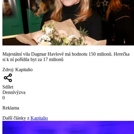
Majestátní vila Dagmar Havlové má hodnotu 150 milionů. Herečka
si k ní pořídila byt za 17 milionů
Zdroj
:
Kapitalio
Sdílet
Denní
výzva
0
Reklama
Další články z
Kapitalio