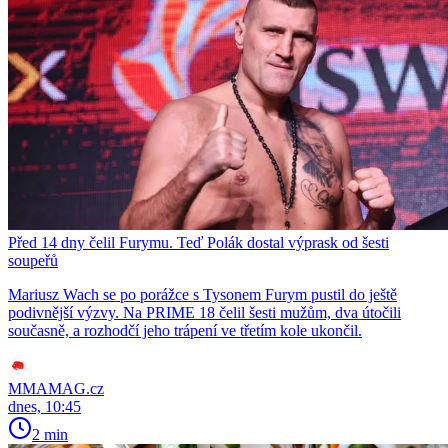
Před 14 dny čelil Furymu. Teď Polák dostal výprask od šesti
soupeřů
Mariusz Wach se po porážce s Tysonem Furym pustil do ještě
podivnější výzvy. Na PRIME 18 čelil šesti mužům, dva útočili
současně, a rozhodčí jeho trápení ve třetím kole ukončil.
MMAMAG.cz
dnes, 10:45
2 min