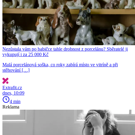
Nezůstala vám po babičce tahle drobnost z porcelánu? Sběratelé ji
vykupují i za 25 000 Kč
Malá porcelánová soška, co roky zabírá místo ve vitríně a při
stěhování […]
Extrafit.cz
dnes, 10:09
4 min
Reklama