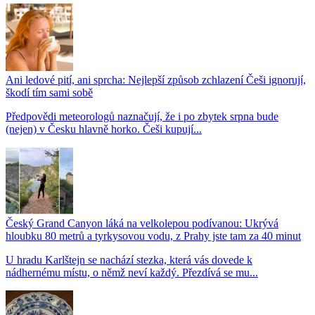
Ani ledové pití, ani sprcha: Nejlepší způsob zchlazení Češi ignorují,
škodí tím sami sobě
Předpovědi meteorologů naznačují, že i po zbytek srpna bude
(nejen) v Česku hlavně horko. Češi kupují...
Český Grand Canyon láká na velkolepou podívanou: Ukrývá
hloubku 80 metrů a tyrkysovou vodu, z Prahy jste tam za 40 minut
U hradu Karlštejn se nachází stezka, která vás dovede k
nádhernému místu, o němž neví každý. Přezdívá se mu...