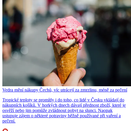
Vedra mění nákupy Čechů, víc utrácejí za zmrzlinu, méně za pečení
Tropické teploty se promítly i do toho, co lidé v Česku vkládají do
nákupních košíků. V horkých dnech dávají přednost zboží, které je
osvěží nebo jim pomůže zvládnout pobyt na slunci. Naopak
ustupuje zájem o některé potraviny běžně používané při vaření a
pečení.