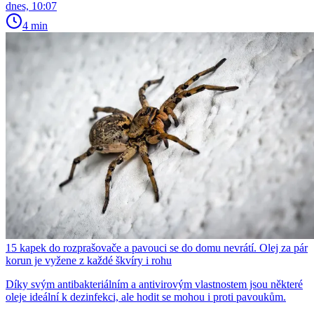
dnes, 10:07
4 min
15 kapek do rozprašovače a pavouci se do domu nevrátí. Olej za pár
korun je vyžene z každé škvíry i rohu
Díky svým antibakteriálním a antivirovým vlastnostem jsou některé
oleje ideální k dezinfekci, ale hodit se mohou i proti pavoukům.