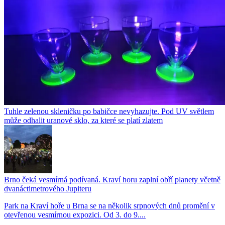
Tuhle zelenou skleničku po babičce nevyhazujte. Pod UV světlem
může odhalit uranové sklo, za které se platí zlatem
Brno čeká vesmírná podívaná. Kraví horu zaplní obří planety včetně
dvanáctimetrového Jupiteru
Park na Kraví hoře u Brna se na několik srpnových dnů promění v
otevřenou vesmírnou expozici. Od 3. do 9....