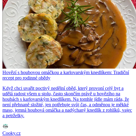
Hovězí s houbovou omáčkou a karlovarským knedlíkem: Tradiční
recept pro rodinné obědy
Když chci uvařit poctivý nedělní oběd, který provoní celý byt a
udělá radost všem u stolu, často skončím právě u hovězího na
houbách s karlovarským knedlíkem. Na tomhle jídle mám ráda, že
není přehnaně složité, jen potřebuje svůj čas, a odměnou je měkké
maso, jemná houbová omáčka a nadýchaný knedlík z rohlíků, vajec
a petrželky.
Cooky.cz