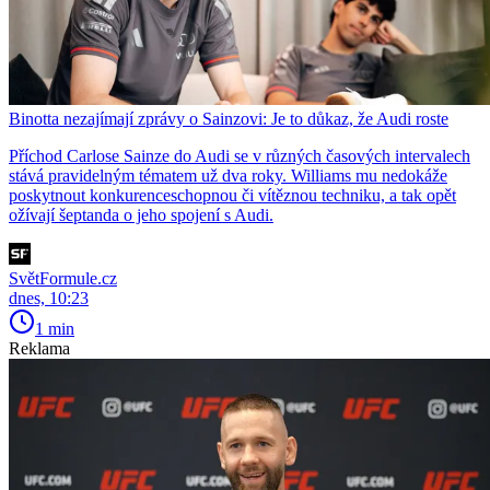
Binotta nezajímají zprávy o Sainzovi: Je to důkaz, že Audi roste
Příchod Carlose Sainze do Audi se v různých časových intervalech
stává pravidelným tématem už dva roky. Williams mu nedokáže
poskytnout konkurenceschopnou či vítěznou techniku, a tak opět
ožívají šeptanda o jeho spojení s Audi.
SvětFormule.cz
dnes, 10:23
1 min
Reklama