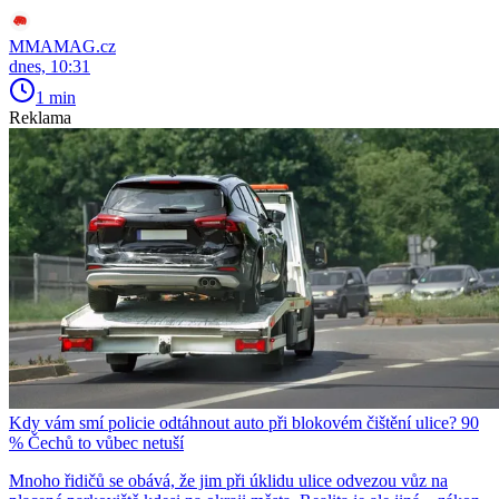
MMAMAG.cz
dnes, 10:31
1 min
Reklama
Kdy vám smí policie odtáhnout auto při blokovém čištění ulice? 90
% Čechů to vůbec netuší
Mnoho řidičů se obává, že jim při úklidu ulice odvezou vůz na