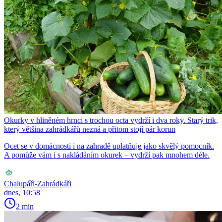
Okurky v hliněném hrnci s trochou octa vydrží i dva roky. Starý trik,
který většina zahrádkářů nezná a přitom stojí pár korun
Ocet se v domácnosti i na zahradě uplatňuje jako skvělý pomocník.
A pomůže vám i s nakládáním okurek – vydrží pak mnohem déle.
Chalupáři-Zahrádkáři
dnes, 10:58
2 min