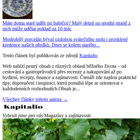
Máte doma staré talíře po babičce? Malý detail na spodní straně z
nich může udělat poklad za 10 tisíc
Modrobílý porcelán býval ozdobou svátečního stolu i prosklené
kredence našich předků. Dnes se kolem starého...
Tento článek byl publikován ze zdrojů
Kapitalio
Web nabízí pestrý obsah z různých oblastí běžného života – od
cestování a gastroprůvodců přes recenze a nakupování až po
bydlení, recepty, finance a zajímavosti. Čtenáři zde najdou praktické
tipy, doporučení i inspiraci, která pomáhá lépe se orientovat v
každodenních rozhodnutích.Obsah je...
Všechny články tohoto autora →
Vybrali jsme pro vás
Magazíny a zajímavosti