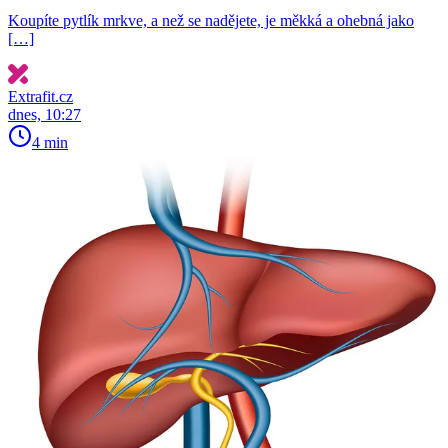
Koupíte pytlík mrkve, a než se nadějete, je měkká a ohebná jako
[…]
Extrafit.cz
dnes, 10:27
4 min