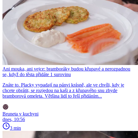
Ani mouka, ani vejce: bramboráky budou křupavé a nerozpadnou
se, když do těsta přidáte 1 surovinu
Znáte to. Placky vypadají na pánvi krásně, ale ve chvíli, kdy je
chcete obrátit, se rozjedou na kaši a z křupavého snu zbyde
bramborová omeleta. Většina lidí to řeší přidáním...
Bruneta v kuchyni
dnes, 10:56
3 min