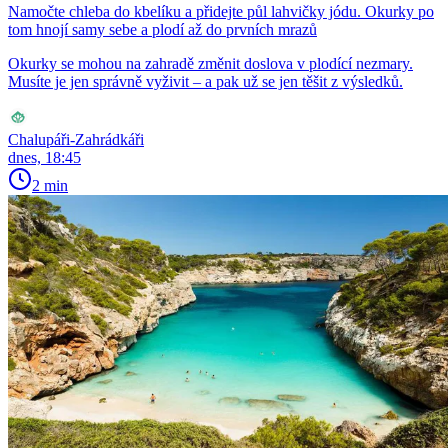
Namočte chleba do kbelíku a přidejte půl lahvičky jódu. Okurky po
tom hnojí samy sebe a plodí až do prvních mrazů
Okurky se mohou na zahradě změnit doslova v plodící nezmary.
Musíte je jen správně vyživit – a pak už se jen těšit z výsledků.
Chalupáři-Zahrádkáři
dnes, 18:45
2 min