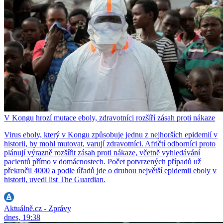
V Kongu hrozí mutace eboly, zdravotníci rozšíří zásah proti nákaze
Virus eboly, který v Kongu způsobuje jednu z nejhorších epidemií v
historii, by mohl mutovat, varují zdravotníci. Afričtí odborníci proto
plánují výrazně rozšířit zásah proti nákaze, včetně vyhledávání
pacientů přímo v domácnostech. Počet potvrzených případů už
překročil 4000 a podle úřadů jde o druhou největší epidemii eboly v
historii, uvedl list The Guardian.
Aktuálně.cz - Zprávy
dnes, 19:38