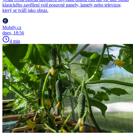
klasického zavěšení volí posuvné panely, lamely nebo televizor,
který se tváří jako obraz.
Mobify.cz
dnes, 18:56
4 min