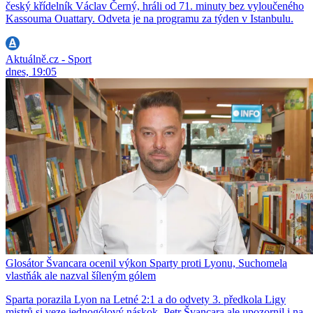
český křídelník Václav Černý, hráli od 71. minuty bez vyloučeného
Kassouma Ouattary. Odveta je na programu za týden v Istanbulu.
Aktuálně.cz - Sport
dnes, 19:05
Glosátor Švancara ocenil výkon Sparty proti Lyonu, Suchomela
vlastňák ale nazval šíleným gólem
Sparta porazila Lyon na Letné 2:1 a do odvety 3. předkola Ligy
mistrů si veze jednogólový náskok. Petr Švancara ale upozornil i na