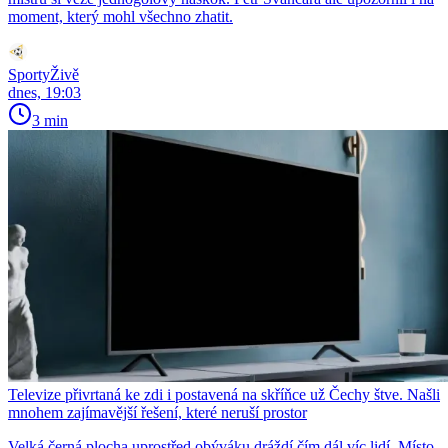
moment, který mohl všechno zhatit.
SportyŽivě
dnes, 19:03
3 min
Televize přivrtaná ke zdi i postavená na skříňce už Čechy štve. Našli
mnohem zajímavější řešení, které neruší prostor
Velká černá plocha uprostřed obýváku dráždí čím dál víc lidí. Místo