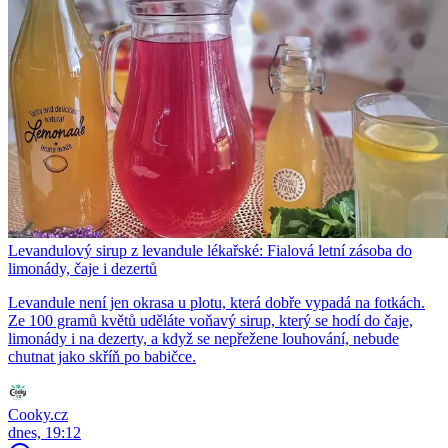
Levandulový sirup z levandule lékařské: Fialová letní zásoba do
limonády, čaje i dezertů
Levandule není jen okrasa u plotu, která dobře vypadá na fotkách.
Ze 100 gramů květů uděláte voňavý sirup, který se hodí do čaje,
limonády i na dezerty, a když se nepřežene louhování, nebude
chutnat jako skříň po babičce.
Cooky.cz
dnes, 19:12