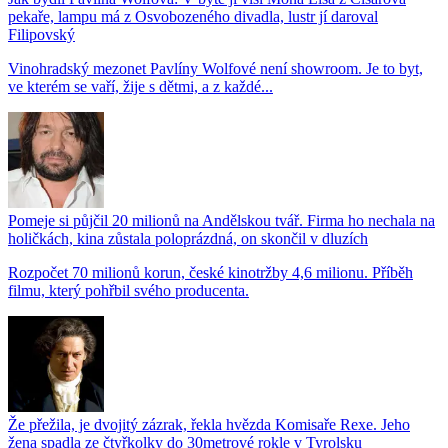
pekaře, lampu má z Osvobozeného divadla, lustr jí daroval
Filipovský
Vinohradský mezonet Pavlíny Wolfové není showroom. Je to byt,
ve kterém se vaří, žije s dětmi, a z každé...
Pomeje si půjčil 20 milionů na Andělskou tvář. Firma ho nechala na
holičkách, kina zůstala poloprázdná, on skončil v dluzích
Rozpočet 70 milionů korun, české kinotržby 4,6 milionu. Příběh
filmu, který pohřbil svého producenta.
Že přežila, je dvojitý zázrak, řekla hvězda Komisaře Rexe. Jeho
žena spadla ze čtyřkolky do 30metrové rokle v Tyrolsku