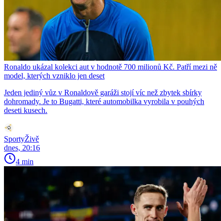
Ronaldo ukázal kolekci aut v hodnotě 700 milionů Kč. Patří mezi ně
model, kterých vzniklo jen deset
Jeden jediný vůz v Ronaldově garáži stojí víc než zbytek sbírky
dohromady. Je to Bugatti, které automobilka vyrobila v pouhých
deseti kusech.
SportyŽivě
dnes, 20:16
4 min