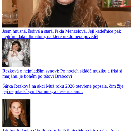
Jsem hnusná, šedivá a stará, řekla Menzelová. Její kadeřnice pak
hejtrům dala ultimátum, na které nikdo neodpověděl
Rezková o nejmladším synovi: Po nocích skládá muziku a frká si
marjánu, je bohém po tátovi Brabcovi
Šárka Rezková na akci Muž roku 2026 otevřeně popsala, čím žije
její nejmladší syn Dominik, a nešetřila ani...
Jak bydlí Pavlína Wolfová: V bytě jí visí Mona Lisa z Císařova