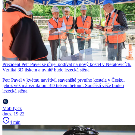
Prezident Petr Pavel se přijel podívat na nový kostel v Neratovicích.
Vzniká 3D tiskem a uvnitř bude lezecká stěna
Petr Pavel v květnu navštívil staveniště prvního kostela v Česku,
jehož věž má vzniknout 3D tiskem betonu. Součástí věže bude i
lezecká stěna.
Mobify.cz
dnes, 19:22
4 min