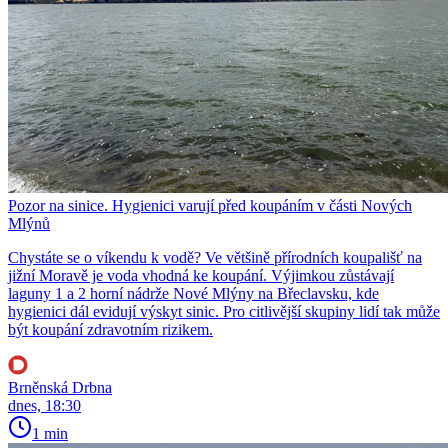
Pozor na sinice. Hygienici varují před koupáním v části Nových
Mlýnů
Chystáte se o víkendu k vodě? Ve většině přírodních koupališť na
jižní Moravě je voda vhodná ke koupání. Výjimkou zůstávají
laguny 1 a 2 horní nádrže Nové Mlýny na Břeclavsku, kde
hygienici dál evidují výskyt sinic. Pro citlivější skupiny lidí tak může
být koupání zdravotním rizikem.
Brněnská Drbna
dnes, 18:30
1 min