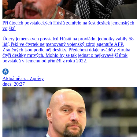
Při útocích povstaleckých Húsíů zemřelo na šest desítek jemenských
vojáků
Údery jemenských povstalců Húsíů na provládní jednotky zabily 58
lidí, řekl ve čtvrtek nejmenovaný vojenský zdroj agentuře AFP.
Zraněných jsou podle něj desítky. Předchozí údaje uváděly zhruba
čtyři desítky mrtvých. Mohlo by se tak jednat o nejkrvavější útok
povstalců v Jemenu od příměří z roku 2022.
Aktuálně.cz - Zprávy
dnes, 20:27