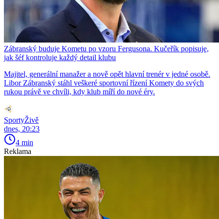
Zábranský buduje Kometu po vzoru Fergusona. Kučeřík popisuje,
jak šéf kontroluje každý detail klubu
Majitel, generální manažer a nově opět hlavní trenér v jedné osobě.
Libor Zábranský stáhl veškeré sportovní řízení Komety do svých
rukou právě ve chvíli, kdy klub míří do nové éry.
SportyŽivě
dnes, 20:23
4 min
Reklama