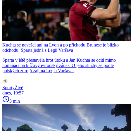
Kuchta se nevešel ani na Lyon a po příchodu Brunese je blízko
odchodu. Sparta jedná s Legií Varšava
Sparta v létě přestavěla hrot útoku a Jan Kuchta se ocitl mimo
nominaci na klíčový evropský zápas. O jeho služby se podle
polských zdrojů zajímá Legia Varšava.
SportyŽivě
dnes, 19:57
3 min