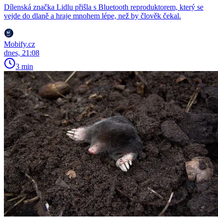
Dílenská značka Lidlu přišla s Bluetooth reproduktorem, který se
vejde do dlaně a hraje mnohem lépe, než by člověk čekal.
Mobify.cz
dnes, 21:08
3 min