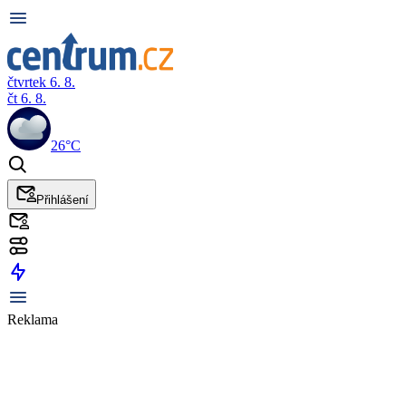
čtvrtek 6. 8.
čt 6. 8.
26°C
Přihlášení
Reklama