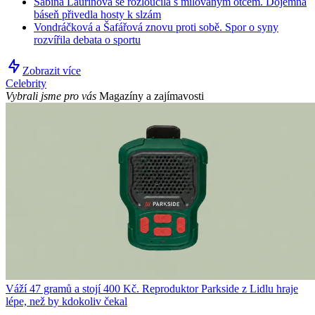
Sabina Laurinová se rozloučila s milovaným otcem. Dojemná
báseň přivedla hosty k slzám
Vondráčková a Šafářová znovu proti sobě. Spor o syny
rozvířila debata o sportu
Zobrazit více
Celebrity
Vybrali jsme pro vás
Magazíny a zajímavosti
Váží 47 gramů a stojí 400 Kč. Reproduktor Parkside z Lidlu hraje
lépe, než by kdokoliv čekal