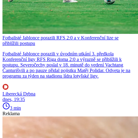
Fotbalisté Jablonce porazili RFS 2:0 a v Konferenční lize se
přiblížili postupu
Fotbalisté Jablonce porazili v úvodním utkání 3. předkola
Konferenční ligy RFS Riga doma 2:0 a výrazně se přiblížili k
postupu. Severočechy poslal v 18. minutě do vedení Vachtang
Čanturišvili a po pauze přidal pojistku Matěj Polidar. Odveta je na
programu za týden na stadionu lídra lotyšské ligy.
Liberecká Drbna
dnes, 19:35
3 min
Reklama