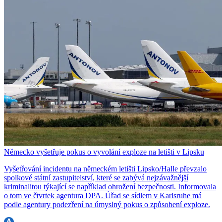
Německo vyšetřuje pokus o vyvolání exploze na letišti v Lipsku
Vyšetřování incidentu na německém letišti Lipsko/Halle převzalo
spolkové státní zastupitelství, které se zabývá nejzávažnější
kriminalitou týkající se například ohrožení bezpečnosti. Informovala
o tom ve čtvrtek agentura DPA. Úřad se sídlem v Karlsruhe má
podle agentury podezření na úmyslný pokus o způsobení exploze.