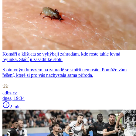
Komáři a klíšťata se vyhýbají zahradám, kde roste tahle levná
bylinka. Stačí ji zasadit ke stolu
S otravným hmyzem na zahradě se smířit nemusíte. Pomůže vám
řešení, které si pro vás nachystala sama příroda.
adbz.cz
dnes, 19:34
2 min