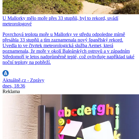
U Mallorky mělo moře přes 33 stupňů, byl to rekord, uvádí
meteorologové
Povrchová teplota moře u Mallorky ve středu odpoledne mírně
přesáhla 33 stupňů a tím zaznamenala nový španělský rekord.
Uvedla to ve čtvrtek meteorologická služba Aemet, která
poznamenala, že moře v okolí Baleárských ostrovů a v západním
Středomoří je letos nadprůměrně teplé, což ovlivňuje například také
noční teploty na pobřeží.
Aktuálně.cz - Zprávy
dnes, 18:36
Reklama