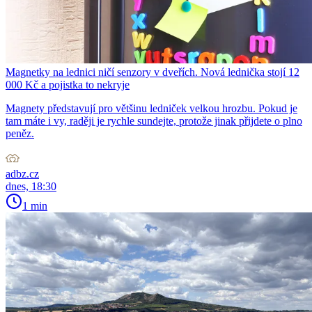
Magnetky na lednici ničí senzory v dveřích. Nová lednička stojí 12
000 Kč a pojistka to nekryje
Magnety představují pro většinu ledniček velkou hrozbu. Pokud je
tam máte i vy, raději je rychle sundejte, protože jinak přijdete o plno
peněz.
adbz.cz
dnes, 18:30
1 min