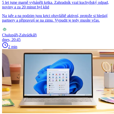
5 let jsme marně vyháněli krtka. Zahradník vzal kuchyňský odpad,
noviny a za 20 minut byl klid
Na jaře a na podzim jsou krtci obzvláště aktivní, protože si hledají
partnery a připravují se na zimu. Vypudit je tedy musíte včas.
Chalupáři-Zahrádkáři
dnes, 20:45
2 min