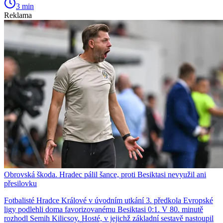
3 min
Reklama
Obrovská škoda. Hradec pálil šance, proti Besiktasi nevyužil ani
přesilovku
Fotbalisté Hradce Králové v úvodním utkání 3. předkola Evropské
ligy podlehli doma favorizovanému Besiktasi 0:1. V 80. minutě
rozhodl Semih Kilicsoy. Hosté, v jejichž základní sestavě nastoupil