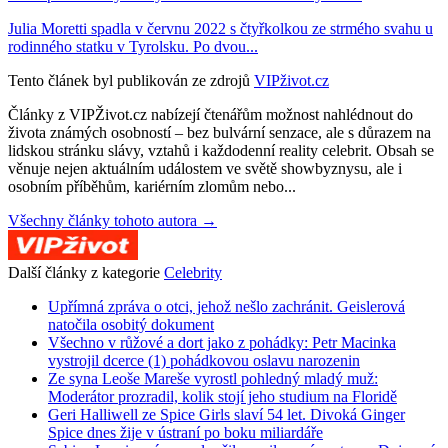
Julia Moretti spadla v červnu 2022 s čtyřkolkou ze strmého svahu u
rodinného statku v Tyrolsku. Po dvou...
Tento článek byl publikován ze zdrojů
VIPživot.cz
Články z VIPŽivot.cz nabízejí čtenářům možnost nahlédnout do
života známých osobností – bez bulvární senzace, ale s důrazem na
lidskou stránku slávy, vztahů i každodenní reality celebrit. Obsah se
věnuje nejen aktuálním událostem ve světě showbyznysu, ale i
osobním příběhům, kariérním zlomům nebo...
Všechny články tohoto autora →
Další články z kategorie
Celebrity
Upřímná zpráva o otci, jehož nešlo zachránit. Geislerová
natočila osobitý dokument
Všechno v růžové a dort jako z pohádky: Petr Macinka
vystrojil dcerce (1) pohádkovou oslavu narozenin
Ze syna Leoše Mareše vyrostl pohledný mladý muž:
Moderátor prozradil, kolik stojí jeho studium na Floridě
Geri Halliwell ze Spice Girls slaví 54 let. Divoká Ginger
Spice dnes žije v ústraní po boku miliardáře