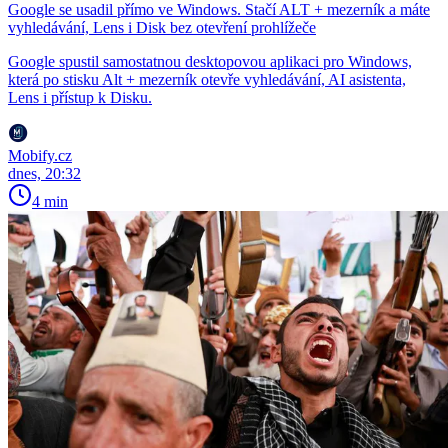
Google se usadil přímo ve Windows. Stačí ALT + mezerník a máte
vyhledávání, Lens i Disk bez otevření prohlížeče
Google spustil samostatnou desktopovou aplikaci pro Windows,
která po stisku Alt + mezerník otevře vyhledávání, AI asistenta,
Lens i přístup k Disku.
Mobify.cz
dnes, 20:32
4 min