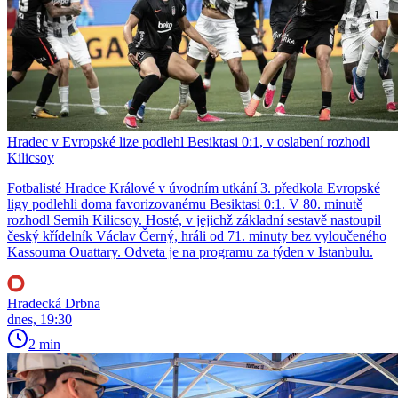
Hradec v Evropské lize podlehl Besiktasi 0:1, v oslabení rozhodl
Kilicsoy
Fotbalisté Hradce Králové v úvodním utkání 3. předkola Evropské
ligy podlehli doma favorizovanému Besiktasi 0:1. V 80. minutě
rozhodl Semih Kilicsoy. Hosté, v jejichž základní sestavě nastoupil
český křídelník Václav Černý, hráli od 71. minuty bez vyloučeného
Kassouma Ouattary. Odveta je na programu za týden v Istanbulu.
Hradecká Drbna
dnes, 19:30
2 min