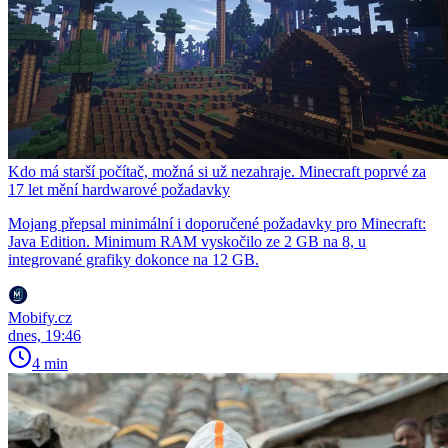
Kdo má starší počítač, možná si už nezahraje. Minecraft poprvé za
17 let mění hardwarové požadavky
Mojang přepsal minimální i doporučené požadavky pro Minecraft:
Java Edition. Minimum RAM vyskočilo ze 2 GB na 8, u
integrované grafiky dokonce na 12 GB.
Mobify.cz
dnes, 19:46
4 min