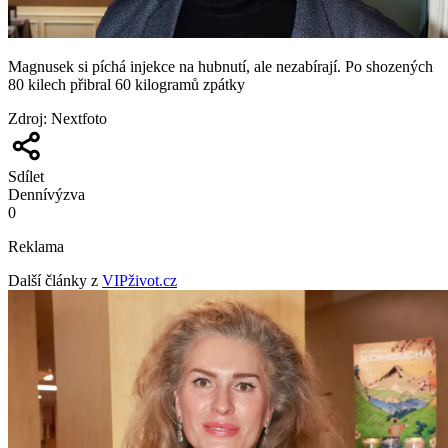
Magnusek si píchá injekce na hubnutí, ale nezabírají. Po shozených
80 kilech přibral 60 kilogramů zpátky
Zdroj
:
Nextfoto
Sdílet
Denní
výzva
0
Reklama
Další články z
VIPživot.cz