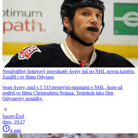
Nenáviděný hokejový provokatér Avery má po NHL novou kariéru.
Zazářil i ve filmu Odyssea
Sean Avery, muž s 1 533 trestnými minutami v NHL, hraje už
potřetí ve filmu Christophera Nolana. Tentokrát jako člen
Odysseovy posádky.
SportyŽivě
dnes, 19:17
4 min