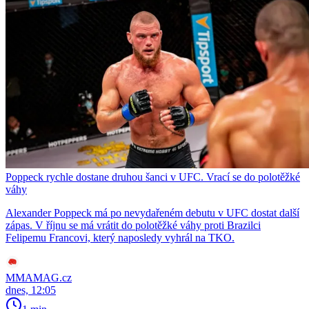
Poppeck rychle dostane druhou šanci v UFC. Vrací se do polotěžké
váhy
Alexander Poppeck má po nevydařeném debutu v UFC dostat další
zápas. V říjnu se má vrátit do polotěžké váhy proti Brazilci
Felipemu Francovi, který naposledy vyhrál na TKO.
MMAMAG.cz
dnes, 12:05