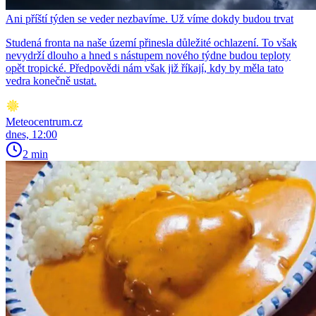
Ani příští týden se veder nezbavíme. Už víme dokdy budou trvat
Studená fronta na naše území přinesla důležité ochlazení. To však
nevydrží dlouho a hned s nástupem nového týdne budou teploty
opět tropické. Předpovědi nám však již říkají, kdy by měla tato
vedra konečně ustat.
Meteocentrum.cz
dnes, 12:00
2 min