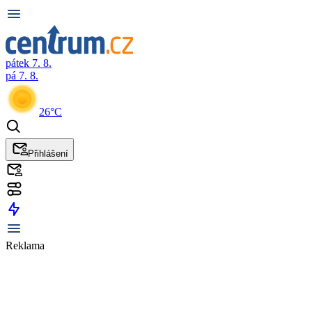
pátek 7. 8.
pá 7. 8.
26°C
Přihlášení
Reklama