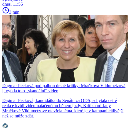
dnes, 11:55
3 min
Dagmar Pecková pod palbou drsné kritiky: Mračková Vildumetzová
jí vytkla toto „skandální“ video
Dagmar Pecková, kandidátka do Senátu za ODS, schytala ostré
reakce kvůli videu natáčenému během jízdy. Kritika od Jany
Mračkové Vildumetzové otevřela téma, které je v kampani citlivější,
než se může zdát.