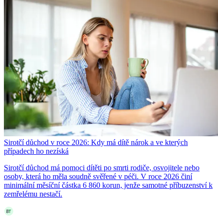
Sirotčí důchod v roce 2026: Kdy má dítě nárok a ve kterých
případech ho nezíská
Sirotčí důchod má pomoci dítěti po smrti rodiče, osvojitele nebo
osoby, která ho měla soudně svěřené v péči. V roce 2026 činí
minimální měsíční částka 6 860 korun, jenže samotné příbuzenství k
zemřelému nestačí.