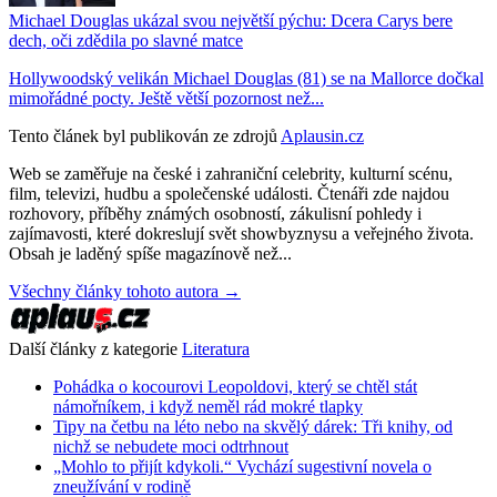
Michael Douglas ukázal svou největší pýchu: Dcera Carys bere
dech, oči zdědila po slavné matce
Hollywoodský velikán Michael Douglas (81) se na Mallorce dočkal
mimořádné pocty. Ještě větší pozornost než...
Tento článek byl publikován ze zdrojů
Aplausin.cz
Web se zaměřuje na české i zahraniční celebrity, kulturní scénu,
film, televizi, hudbu a společenské události. Čtenáři zde najdou
rozhovory, příběhy známých osobností, zákulisní pohledy i
zajímavosti, které dokreslují svět showbyznysu a veřejného života.
Obsah je laděný spíše magazínově než...
Všechny články tohoto autora →
Další články z kategorie
Literatura
Pohádka o kocourovi Leopoldovi, který se chtěl stát
námořníkem, i když neměl rád mokré tlapky
Tipy na četbu na léto nebo na skvělý dárek: Tři knihy, od
nichž se nebudete moci odtrhnout
„Mohlo to přijít kdykoli.“ Vychází sugestivní novela o
zneužívání v rodině