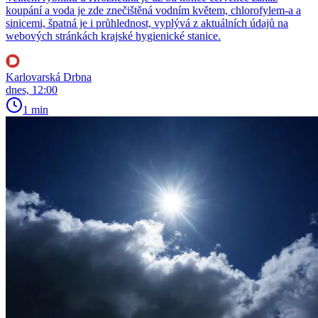
koupání a voda je zde znečištěná vodním květem, chlorofylem-a a
sinicemi, špatná je i průhlednost, vyplývá z aktuálních údajů na
webových stránkách krajské hygienické stanice.
Karlovarská Drbna
dnes, 12:00
1 min