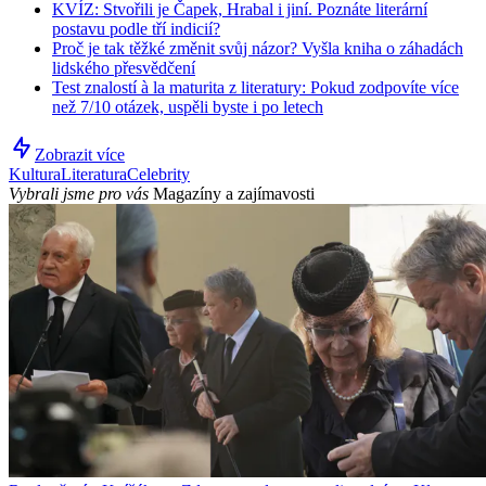
KVÍZ: Stvořili je Čapek, Hrabal i jiní. Poznáte literární
postavu podle tří indicií?
Proč je tak těžké změnit svůj názor? Vyšla kniha o záhadách
lidského přesvědčení
Test znalostí à la maturita z literatury: Pokud zodpovíte více
než 7/10 otázek, uspěli byste i po letech
Zobrazit více
Kultura
Literatura
Celebrity
Vybrali jsme pro vás
Magazíny a zajímavosti