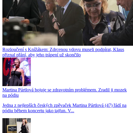
Rozloučení s Knížákem: Zdrcenou vdovu museli podpírat, Klaus
přiznal přání, aby jeho trápení už skončilo
Martina Pártlová bojuje se zdravotním problémem. Zradil ji mozek
na pódiu
Jedna z nejlepších českých zpěvaček Martina Pártlová (47) řádí na
pódiu během koncertu jako tajfun. V...