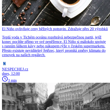
El Niño ovlivňuje ceny běžných potravin. Zdražuje přes 20 výrobků
Teplá voda v Tichém oceánu rozehrává nebezpečnou partii, jejíž
konec pocítíte přímo ve své peněžence. El Niño si málokdo spojuje
s ranním šálkem kávy nebo nákupem rýže v českém supermarketu.
Přesto existuje neviditelný řetězec, který promítá změny klimatu do
cenovek na našich regálech.
NESPECHEJ.cz
dnes, 12:00
3 min