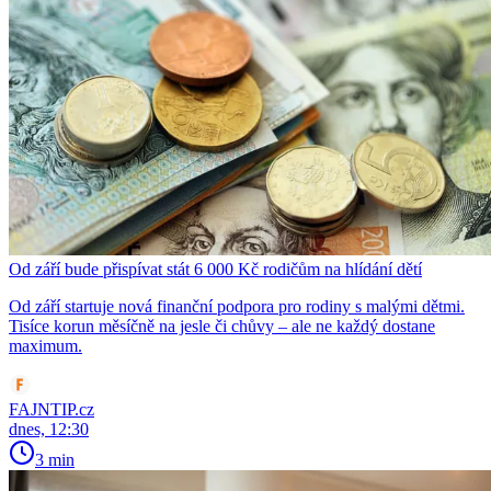
Od září bude přispívat stát 6 000 Kč rodičům na hlídání dětí
Od září startuje nová finanční podpora pro rodiny s malými dětmi.
Tisíce korun měsíčně na jesle či chůvy – ale ne každý dostane
maximum.
FAJNTIP.cz
dnes, 12:30
3 min