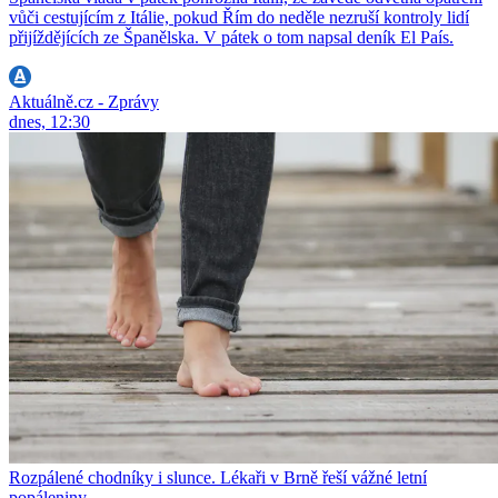
vůči cestujícím z Itálie, pokud Řím do neděle nezruší kontroly lidí
přijíždějících ze Španělska. V pátek o tom napsal deník El País.
Aktuálně.cz - Zprávy
dnes, 12:30
Rozpálené chodníky i slunce. Lékaři v Brně řeší vážné letní
popáleniny