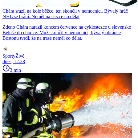
Chára srazil na kole běžce, ten skončil v nemocnici. Bývalý hráč
NHL se brání: Neměl na stezce co dělat
Zdeno Chára narazil koncem července na cyklostezce u slovenské
Beluše do chodce. Muž skončil v nemocnici, bývalý obránce
Bostonu tvrdí, že na trase neměl co dělat.
SportyŽivě
dnes, 12:28
3 min