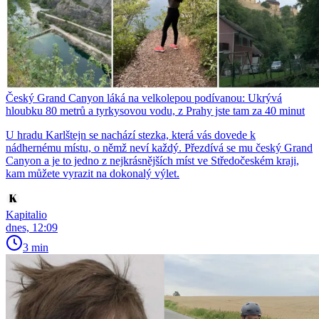
Český Grand Canyon láká na velkolepou podívanou: Ukrývá
hloubku 80 metrů a tyrkysovou vodu, z Prahy jste tam za 40 minut
U hradu Karlštejn se nachází stezka, která vás dovede k
nádhernému místu, o němž neví každý. Přezdívá se mu český Grand
Canyon a je to jedno z nejkrásnějších míst ve Středočeském kraji,
kam můžete vyrazit na dokonalý výlet.
Kapitalio
dnes, 12:09
3 min