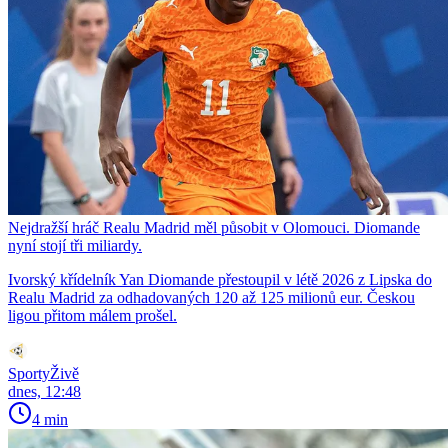
Nejdražší hráč Realu Madrid měl působit v Olomouci. Diomande
nyní stojí tři miliardy.
Ivorský křídelník Yan Diomande přestoupil v létě 2026 z Lipska do
Realu Madrid za odhadovaných 120 až 125 milionů eur. Českou
ligou přitom málem prošel.
SportyŽivě
dnes, 12:48
4 min