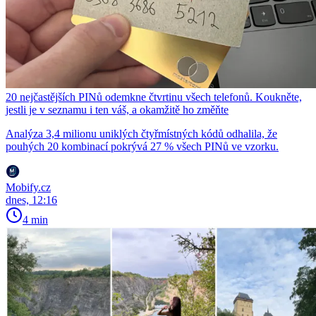
20 nejčastějších PINů odemkne čtvrtinu všech telefonů. Koukněte,
jestli je v seznamu i ten váš, a okamžitě ho změňte
Analýza 3,4 milionu uniklých čtyřmístných kódů odhalila, že
pouhých 20 kombinací pokrývá 27 % všech PINů ve vzorku.
Mobify.cz
dnes, 12:16
4 min