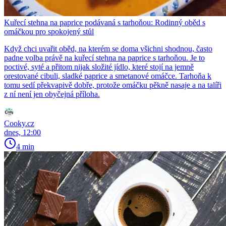
Kuřecí stehna na paprice podávaná s tarhoňou: Rodinný oběd s
omáčkou pro spokojený stůl
Když chci uvařit oběd, na kterém se doma všichni shodnou, často
padne volba právě na kuřecí stehna na paprice s tarhoňou. Je to
poctivé, syté a přitom nijak složité jídlo, které stojí na jemně
orestované cibuli, sladké paprice a smetanové omáčce. Tarhoňa k
tomu sedí překvapivě dobře, protože omáčku pěkně nasaje a na talíři
z ní není jen obyčejná příloha.
Cooky.cz
dnes, 12:00
4 min