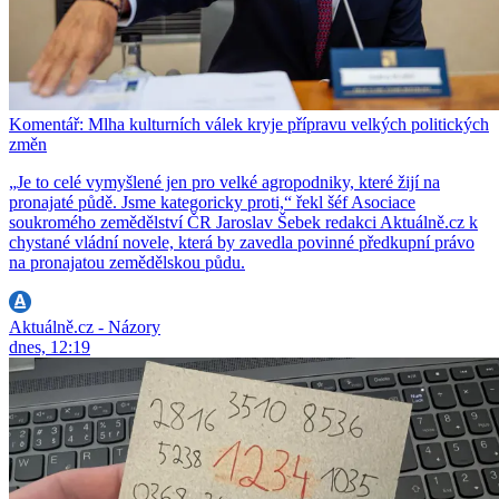
Komentář: Mlha kulturních válek kryje přípravu velkých politických
změn
„Je to celé vymyšlené jen pro velké agropodniky, které žijí na
pronajaté půdě. Jsme kategoricky proti,“ řekl šéf Asociace
soukromého zemědělství ČR Jaroslav Šebek redakci Aktuálně.cz k
chystané vládní novele, která by zavedla povinné předkupní právo
na pronajatou zemědělskou půdu.
Aktuálně.cz - Názory
dnes, 12:19