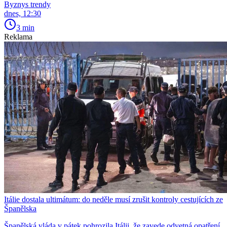
Byznys trendy
dnes, 12:30
3 min
Reklama
Itálie dostala ultimátum: do neděle musí zrušit kontroly cestujících ze
Španělska
Španělská vláda v pátek pohrozila Itálii, že zavede odvetná opatření