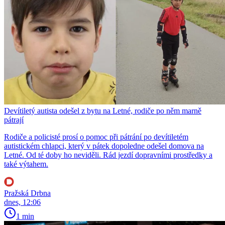
Devítiletý autista odešel z bytu na Letné, rodiče po něm marně
pátrají
Rodiče a policisté prosí o pomoc při pátrání po devítiletém
autistickém chlapci, který v pátek dopoledne odešel domova na
Letné. Od té doby ho neviděli. Rád jezdí dopravními prostředky a
také výtahem.
Pražská Drbna
dnes, 12:06
1 min