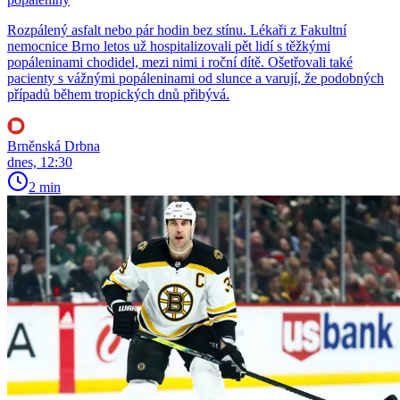
Rozpálený asfalt nebo pár hodin bez stínu. Lékaři z Fakultní
nemocnice Brno letos už hospitalizovali pět lidí s těžkými
popáleninami chodidel, mezi nimi i roční dítě. Ošetřovali také
pacienty s vážnými popáleninami od slunce a varují, že podobných
případů během tropických dnů přibývá.
Brněnská Drbna
dnes, 12:30
2 min