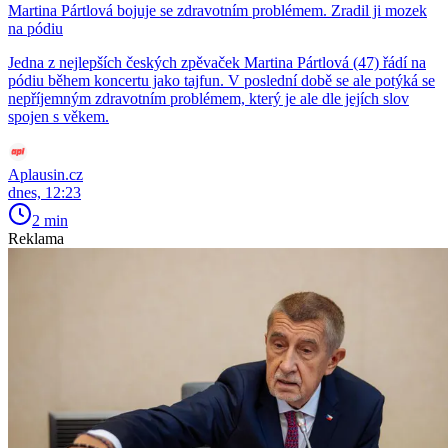
Martina Pártlová bojuje se zdravotním problémem. Zradil ji mozek
na pódiu
Jedna z nejlepších českých zpěvaček Martina Pártlová (47) řádí na
pódiu během koncertu jako tajfun. V poslední době se ale potýká se
nepříjemným zdravotním problémem, který je ale dle jejích slov
spojen s věkem.
Aplausin.cz
dnes, 12:23
2 min
Reklama