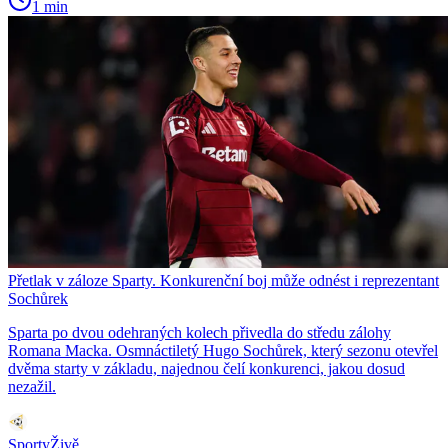
1 min
Přetlak v záloze Sparty. Konkurenční boj může odnést i reprezentant
Sochůrek
Sparta po dvou odehraných kolech přivedla do středu zálohy
Romana Macka. Osmnáctiletý Hugo Sochůrek, který sezonu otevřel
dvěma starty v základu, najednou čelí konkurenci, jakou dosud
nezažil.
SportyŽivě