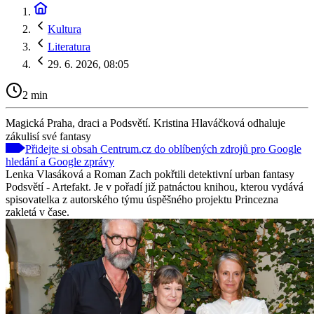
Kultura
Literatura
29. 6. 2026, 08:05
2 min
Magická Praha, draci a Podsvětí. Kristina Hlaváčková odhaluje
zákulisí své fantasy
Přidejte si obsah Centrum.cz do oblíbených zdrojů pro Google
hledání a Google zprávy
Lenka Vlasáková a Roman Zach pokřtili detektivní urban fantasy
Podsvětí - Artefakt. Je v pořadí již patnáctou knihou, kterou vydává
spisovatelka z autorského týmu úspěšného projektu Princezna
zakletá v čase.