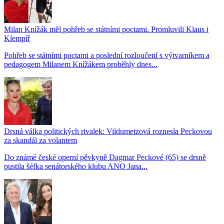
Milan Knížák měl pohřeb se státními poctami. Promluvili Klaus i
Klempíř
Pohřeb se státními poctami a poslední rozloučení s výtvarníkem a
pedagogem Milanem Knížákem proběhly dnes...
Drsná válka politických rivalek: Vildumetzová roznesla Peckovou
za skandál za volantem
Do známé české operní pěvkyně Dagmar Peckové (65) se drsně
pustila šéfka senátorského klubu ANO Jana...