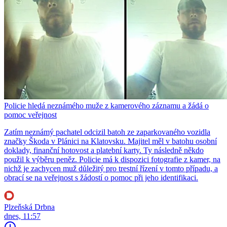
Policie hledá neznámého muže z kamerového záznamu a žádá o
pomoc veřejnost
Zatím neznámý pachatel odcizil batoh ze zaparkovaného vozidla
značky Škoda v Plánici na Klatovsku. Majitel měl v batohu osobní
doklady, finanční hotovost a platební karty. Ty následně někdo
použil k výběru peněz. Policie má k dispozici fotografie z kamer, na
nichž je zachycen muž důležitý pro trestní řízení v tomto případu, a
obrací se na veřejnost s žádostí o pomoc při jeho identifikaci.
Plzeňská Drbna
dnes, 11:57