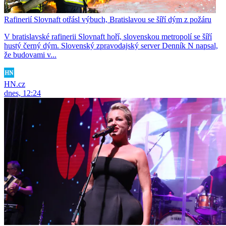
Rafinerií Slovnaft otřásl výbuch, Bratislavou se šíří dým z požáru
V bratislavské rafinerii Slovnaft hoří, slovenskou metropolí se šíří
hustý černý dým. Slovenský zpravodajský server Denník N napsal,
že budovami v...
HN.cz
dnes, 12:24