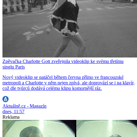
Zpěvačka Charlotte Gott zveřejnila videoklip ke svému třetímu
singlu Paris
Nový videoklip se natáčel během června přímo ve francouzské
metropoli a Charlotte v něm nejen zpívá, ale doprovází se i na klavír,
což dle tvůrců dodává celému klipu komornější ráz.
Aktuálně.cz - Magazín
dnes, 11:57
Reklama