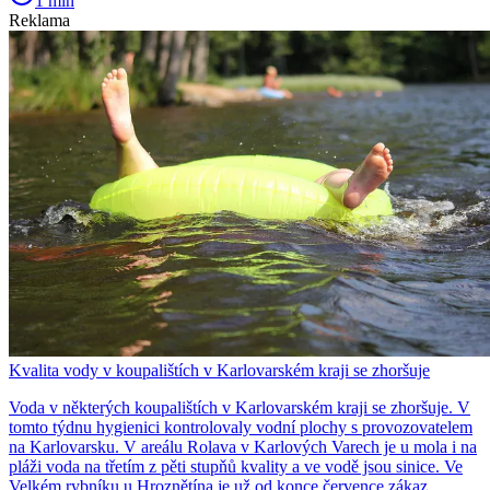
1 min
Reklama
Kvalita vody v koupalištích v Karlovarském kraji se zhoršuje
Voda v některých koupalištích v Karlovarském kraji se zhoršuje. V
tomto týdnu hygienici kontrolovaly vodní plochy s provozovatelem
na Karlovarsku. V areálu Rolava v Karlových Varech je u mola i na
pláži voda na třetím z pěti stupňů kvality a ve vodě jsou sinice. Ve
Velkém rybníku u Hroznětína je už od konce července zákaz