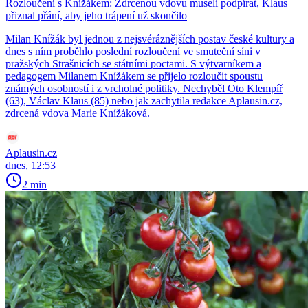
Rozloučení s Knížákem: Zdrcenou vdovu museli podpírat, Klaus
přiznal přání, aby jeho trápení už skončilo
Milan Knížák byl jednou z nejsvéráznějších postav české kultury a
dnes s ním proběhlo poslední rozloučení ve smuteční síni v
pražských Strašnicích se státními poctami. S výtvarníkem a
pedagogem Milanem Knížákem se přijelo rozloučit spoustu
známých osobností i z vrcholné politiky. Nechyběl Oto Klempíř
(63), Václav Klaus (85) nebo jak zachytila redakce Aplausin.cz,
zdrcená vdova Marie Knížáková.
Aplausin.cz
dnes, 12:53
2 min