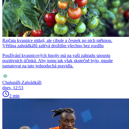
Rajčata kvasnice milují, ale cibule a česnek po nich měknou.
Většina zahrádkářů zalévá droždím všechno bez rozdílu
Používání kvasnicových hnojiv má na vaši zahradu spoustu
pozitivních účinků. Aby tomu tak však skutečně bylo, musíte
pamatovat na tato jednoduchá pravidla.
Chalupáři-Zahrádkáři
dnes, 12:53
2 min