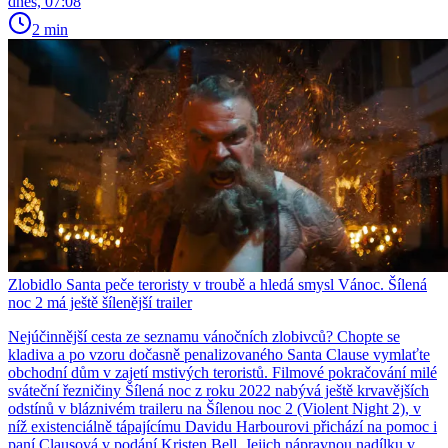
dnes, 07:08
2 min
Zlobidlo Santa peče teroristy v troubě a hledá smysl Vánoc. Šílená
noc 2 má ještě šílenější trailer
Nejúčinnější cesta ze seznamu vánočních zlobivců? Chopte se
kladiva a po vzoru dočasně penalizovaného Santa Clause vymlaťte
obchodní dům v zajetí mstivých teroristů. Filmové pokračování milé
sváteční řezničiny Šílená noc z roku 2022 nabývá ještě krvavějších
odstínů v bláznivém traileru na Šílenou noc 2 (Violent Night 2), v
níž existenciálně tápajícímu Davidu Harbourovi přichází na pomoc i
paní Clausová v podání Kristen Bell. Jejich nápravnou nadílku v