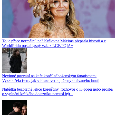
To je přece normální, ne? Královna Máxima přepsala historii a z
WorldPridu poslal jasný vzkaz LGBTQIA+
Nevinné pozvání na kafe končí náboženským fanatismem:
Vyzkoušela jsem, jak v Praze verbují členy obávaného hnutí
Nabídka bezplatné lekce korejštiny, rozhovor o K-popu nebo prosba
o vyplnění krátkého dotazníku nemusí být...