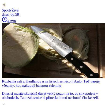
SportyŽivě
dnes, 06:59
4 min
Rozbalila zelí z Kauflandu a na listech se něco hýbalo. Teď varuje
všechny, kdo nakupují balenou zeleninu
Dnes si musíte skutečně dávat velký pozor na to, co si kupujete v
obchodech. Tato zákaznice si přinesla domů nechutné čínské zelí.