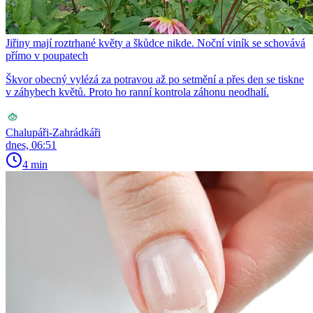
Jiřiny mají roztrhané květy a škůdce nikde. Noční viník se schovává
přímo v poupatech
Škvor obecný vylézá za potravou až po setmění a přes den se tiskne
v záhybech květů. Proto ho ranní kontrola záhonu neodhalí.
Chalupáři-Zahrádkáři
dnes, 06:51
4 min