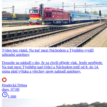
Týden bez vlaků. Na trať mezi Náchodem a Týništěm vyráží
náhradní autobusy
Dorazíte na nádraží s tím, že za chvíli přijede vlak. Jenže nepřijede.
Na trati mezi Týništěm nad Orlicí a Náchodem totiž od 8. do 14.
srpna platí výluka a všechny spoje nahradí autobusy.
Hradecká Drbna
dnes, 07:00
1 min