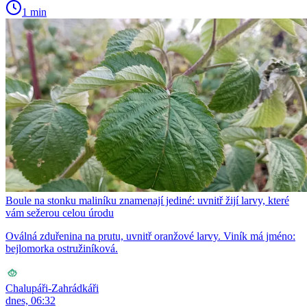
1 min
Boule na stonku maliníku znamenají jediné: uvnitř žijí larvy, které
vám sežerou celou úrodu
Oválná zduřenina na prutu, uvnitř oranžové larvy. Viník má jméno:
bejlomorka ostružiníková.
Chalupáři-Zahrádkáři
dnes, 06:32