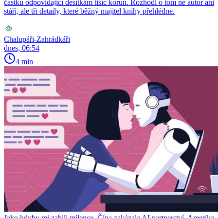
částku odpovídající desítkám tisíc korun. Rozhodl o tom ne autor ani
stáří, ale tři detaily, které běžný majitel knihy přehlédne.
Chalupáři-Zahrádkáři
dnes, 06:54
4 min
Jako kdyby mi zabili milence. Čína zakázala AI partnerství, Amerika