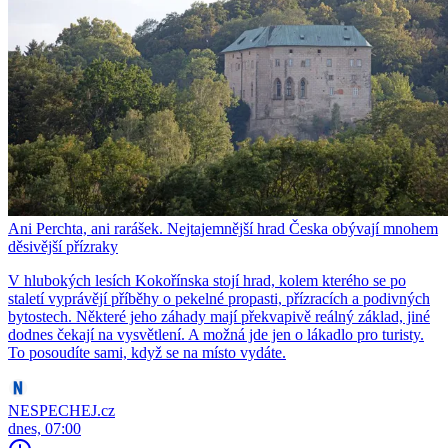
Ani Perchta, ani rarášek. Nejtajemnější hrad Česka obývají mnohem
děsivější přízraky
V hlubokých lesích Kokořínska stojí hrad, kolem kterého se po
staletí vyprávějí příběhy o pekelné propasti, přízracích a podivných
bytostech. Některé jeho záhady mají překvapivě reálný základ, jiné
dodnes čekají na vysvětlení. A možná jde jen o lákadlo pro turisty.
To posoudíte sami, když se na místo vydáte.
NESPECHEJ.cz
dnes, 07:00