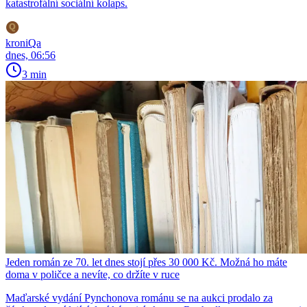
katastrofální sociální kolaps.
kroniQa
dnes, 06:56
3 min
Jeden román ze 70. let dnes stojí přes 30 000 Kč. Možná ho máte
doma v poličce a nevíte, co držíte v ruce
Maďarské vydání Pynchonova románu se na aukci prodalo za