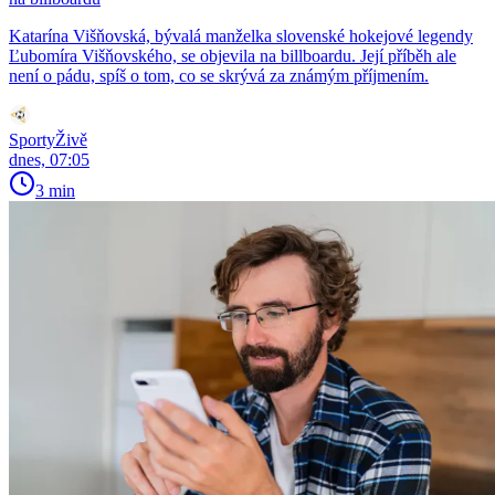
Katarína Višňovská, bývalá manželka slovenské hokejové legendy
Ľubomíra Višňovského, se objevila na billboardu. Její příběh ale
není o pádu, spíš o tom, co se skrývá za známým příjmením.
SportyŽivě
dnes, 07:05
3 min