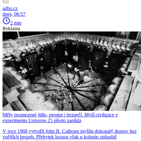
adbz.cz
dnes, 06:57
2 min
Reklama
Měly neomezené jídlo, prostor i bezpečí. Myší civilizace v
experimentu Universe 25 přesto zanikla
V roce 1968 vytvořil John B. Calhoun myším dokonalý domov bez
vnějších hrozeb. Přebytek luxusu však u kolonie způsobil