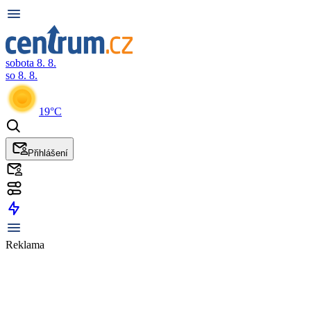
sobota 8. 8.
so 8. 8.
19°C
Přihlášení
Reklama