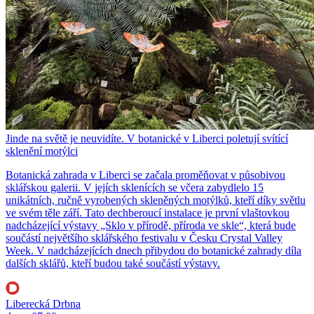
Jinde na světě je neuvidíte. V botanické v Liberci poletují svítící
sklenění motýlci
Botanická zahrada v Liberci se začala proměňovat v působivou
sklářskou galerii. V jejích sklenících se včera zabydlelo 15
unikátních, ručně vyrobených skleněných motýlků, kteří díky světlu
ve svém těle září. Tato dechberoucí instalace je první vlaštovkou
nadcházející výstavy „Sklo v přírodě, příroda ve skle“, která bude
součástí největšího sklářského festivalu v Česku Crystal Valley
Week. V nadcházejících dnech přibydou do botanické zahrady díla
dalších sklářů, kteří budou také součástí výstavy.
Liberecká Drbna