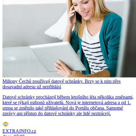
Miliony Čechů používají datové schránky. Brzy se k nim přes
dosavadní adresu už nepřihlásí
Datové schránky procházejí během letošního léta několika změnami,
které se týkají milionů uživatelů. Nová je internetová adresa a od 1.
srpna se změnilo také přihlašování do Portálu občana. Samotné
zprávy ani přístup do datové schránky ale lidé neztrácejí.
EXTRAINFO.cz