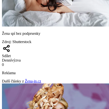
Žena spí bez podprsenky
Zdroj
:
Shutterstock
Sdílet
Denní
výzva
0
Reklama
Další články z
Žena-in.cz