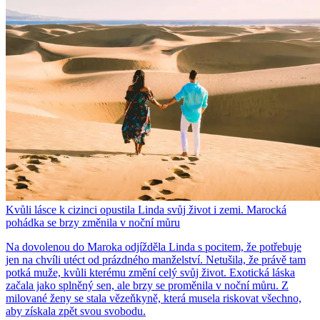
Kvůli lásce k cizinci opustila Linda svůj život i zemi. Marocká
pohádka se brzy změnila v noční můru
Na dovolenou do Maroka odjížděla Linda s pocitem, že potřebuje
jen na chvíli utéct od prázdného manželství. Netušila, že právě tam
potká muže, kvůli kterému změní celý svůj život. Exotická láska
začala jako splněný sen, ale brzy se proměnila v noční můru. Z
milované ženy se stala vězeňkyně, která musela riskovat všechno,
aby získala zpět svou svobodu.