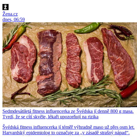
Žena.cz
dnes, 06:59
Sedmdesátiletá fitness influencerka ze Švédska jí denně 800 g masa.
Tvrdí, že se cítí skvěle, lékaři upozorňují na rizika
Švédská fitness influencerka jí téměř výhradně maso už přes osm let.
Harvardský epidemiolog to označuje za „v zásadě strašný nápad“.