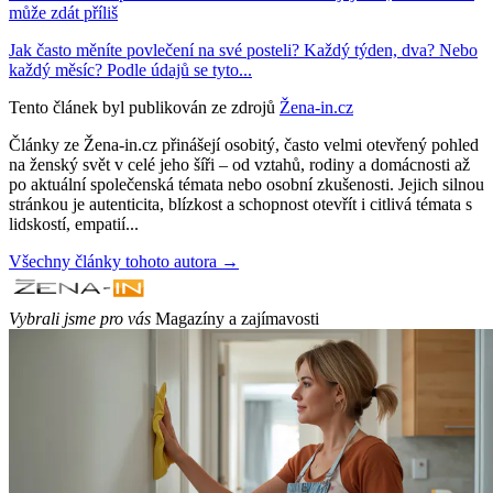
může zdát příliš
Jak často měníte povlečení na své posteli? Každý týden, dva? Nebo
každý měsíc? Podle údajů se tyto...
Tento článek byl publikován ze zdrojů
Žena-in.cz
Články ze Žena-in.cz přinášejí osobitý, často velmi otevřený pohled
na ženský svět v celé jeho šíři – od vztahů, rodiny a domácnosti až
po aktuální společenská témata nebo osobní zkušenosti. Jejich silnou
stránkou je autenticita, blízkost a schopnost otevřít i citlivá témata s
lidskostí, empatií...
Všechny články tohoto autora →
Vybrali jsme pro vás
Magazíny a zajímavosti