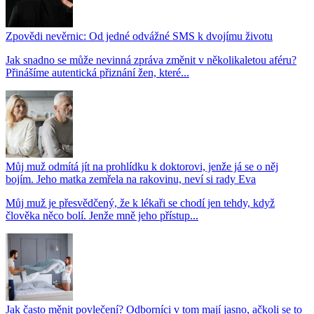
Zpovědi nevěrnic: Od jedné odvážné SMS k dvojímu životu
Jak snadno se může nevinná zpráva změnit v několikaletou aféru?
Přinášíme autentická přiznání žen, které...
Můj muž odmítá jít na prohlídku k doktorovi, jenže já se o něj
bojím. Jeho matka zemřela na rakovinu, neví si rady Eva
Můj muž je přesvědčený, že k lékaři se chodí jen tehdy, když
člověka něco bolí. Jenže mně jeho přístup...
Jak často měnit povlečení? Odborníci v tom mají jasno, ačkoli se to