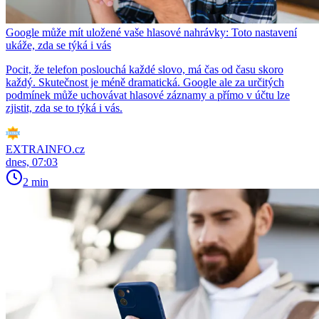
Google může mít uložené vaše hlasové nahrávky: Toto nastavení
ukáže, zda se týká i vás
Pocit, že telefon poslouchá každé slovo, má čas od času skoro
každý. Skutečnost je méně dramatická. Google ale za určitých
podmínek může uchovávat hlasové záznamy a přímo v účtu lze
zjistit, zda se to týká i vás.
EXTRAINFO.cz
dnes, 07:03
2 min