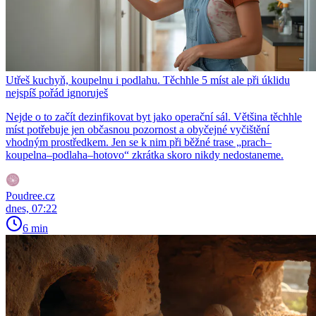
Utřeš kuchyň, koupelnu i podlahu. Těchhle 5 míst ale při úklidu
nejspíš pořád ignoruješ
Nejde o to začít dezinfikovat byt jako operační sál. Většina těchhle
míst potřebuje jen občasnou pozornost a obyčejné vyčištění
vhodným prostředkem. Jen se k nim při běžné trase „prach–
koupelna–podlaha–hotovo“ zkrátka skoro nikdy nedostaneme.
Poudree.cz
dnes, 07:22
6 min