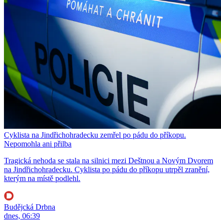
Cyklista na Jindřichohradecku zemřel po pádu do příkopu.
Nepomohla ani přilba
Tragická nehoda se stala na silnici mezi Deštnou a Novým Dvorem
na Jindřichohradecku. Cyklista po pádu do příkopu utrpěl zranění,
kterým na místě podlehl.
Budějcká Drbna
dnes, 06:39