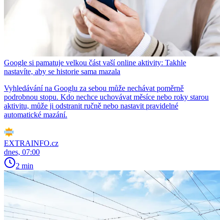
Google si pamatuje velkou část vaší online aktivity: Takhle
nastavíte, aby se historie sama mazala
Vyhledávání na Googlu za sebou může nechávat poměrně
podrobnou stopu. Kdo nechce uchovávat měsíce nebo roky starou
aktivitu, může ji odstranit ručně nebo nastavit pravidelné
automatické mazání.
EXTRAINFO.cz
dnes, 07:00
2 min