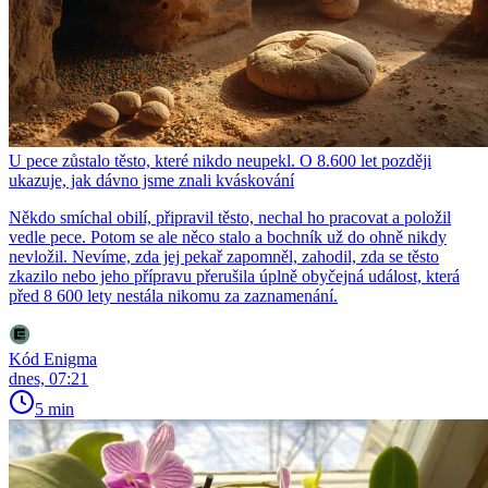
U pece zůstalo těsto, které nikdo neupekl. O 8.600 let později
ukazuje, jak dávno jsme znali kváskování
Někdo smíchal obilí, připravil těsto, nechal ho pracovat a položil
vedle pece. Potom se ale něco stalo a bochník už do ohně nikdy
nevložil. Nevíme, zda jej pekař zapomněl, zahodil, zda se těsto
zkazilo nebo jeho přípravu přerušila úplně obyčejná událost, která
před 8 600 lety nestála nikomu za zaznamenání.
Kód Enigma
dnes, 07:21
5 min