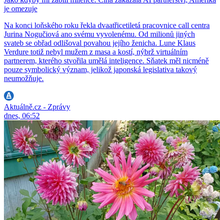
je omezuje
Na konci loňského roku řekla dvaatřicetiletá pracovnice call centra
Jurina Nogučiová ano svému vyvolenému. Od milionů jiných
svateb se obřad odlišoval povahou jejího ženicha. Lune Klaus
Verdure totiž nebyl mužem z masa a kostí, nýbrž virtuálním
partnerem, kterého stvořila umělá inteligence. Sňatek měl nicméně
pouze symbolický význam, jelikož japonská legislativa takový
neumožňuje.
Aktuálně.cz - Zprávy
dnes, 06:52