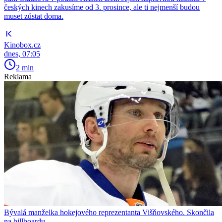
českých kinech zakusíme od 3. prosince, ale ti nejmenší budou
muset zůstat doma.
Kinobox.cz
dnes, 07:05
2 min
Reklama
Bývalá manželka hokejového reprezentanta Višňovského. Skončila
na billboardu