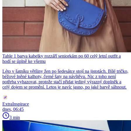
Tahle 1 barva kabelky rozzáří seniorkám po 60 celý letní outfit a
hodí se úplně ke všemu
Léto v šatníku většiny žen po šedesátce stojí na jistotách. Bílé tričko,
béžové lněné kalhoty, černé šaty na návštěvu. Nic z toho není
potřeba vyhazovat, protože stačí přidat jediný výrazný doplněk a
celý dojem se promění. Letos je navíc jasno, po jaké barvě sáhnout.
ExtraInspirace
dnes, 06:45
3 min