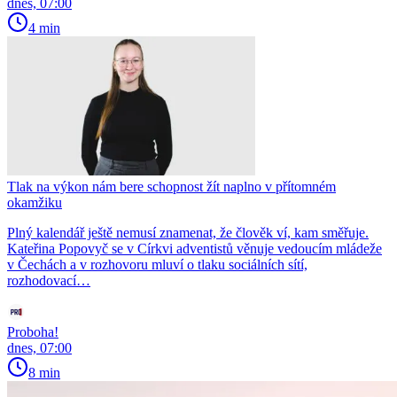
dnes, 07:00
4 min
Tlak na výkon nám bere schopnost žít naplno v přítomném
okamžiku
Plný kalendář ještě nemusí znamenat, že člověk ví, kam směřuje.
Kateřina Popovyč se v Církvi adventistů věnuje vedoucím mládeže
v Čechách a v rozhovoru mluví o tlaku sociálních sítí,
rozhodovací…
Proboha!
dnes, 07:00
8 min