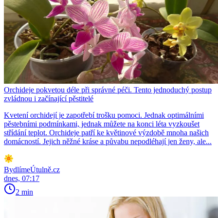
Orchideje pokvetou déle při správné péči. Tento jednoduchý postup
zvládnou i začínající pěstitelé
Kvetení orchidejí je zapotřebí trošku pomoci. Jednak optimálními
pěstebními podmínkami, jednak můžete na konci léta vyzkoušet
střídání teplot. Orchideje patří ke květinové výzdobě mnoha našich
domácností. Jejich něžné kráse a půvabu nepodléhají jen ženy, ale...
BydlímeÚtulně.cz
dnes, 07:17
2 min