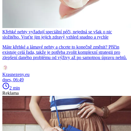
Křehké nehty vyžadují speciální péči, nejedná se však o nic
složitého. Vraťte jim jejich zdravý vzhled snadno a rychle
Máte křehké a lámavé nehty a chcete to konečně změnit? Příčin
existuje celá řada, takže je potřeba zvolit komplexní strategii pro
zlepšení daného problému od výživy až po samotnou úpravu nehtů.
Krasnezeny.eu
dnes, 06:49
2 min
Reklama