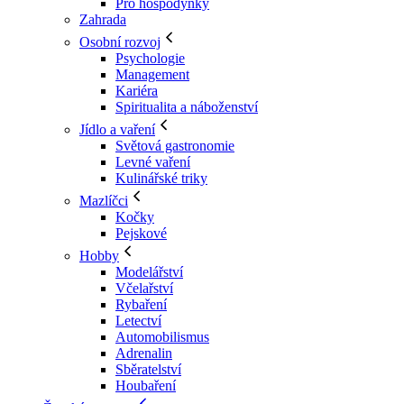
Pro hospodyňky
Zahrada
Osobní rozvoj
Psychologie
Management
Kariéra
Spiritualita a náboženství
Jídlo a vaření
Světová gastronomie
Levné vaření
Kulinářské triky
Mazlíčci
Kočky
Pejskové
Hobby
Modelářství
Včelařství
Rybaření
Letectví
Automobilismus
Adrenalin
Sběratelství
Houbaření