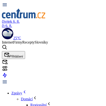
čtvrtek 6. 8.
čt 6. 8.
25°C
Internet
Firmy
Recepty
Slovníky
Přihlášení
Zprávy
Domácí
Regionální