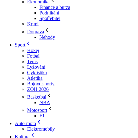
Ekonomika
Finance a burza
Podnikání
Spotřebitel
Krimi
Doprava
Nehody
Sport
Hokej
Fotbal
Tenis
Lyžování
Cyklistika
Atletika
Bojové sporty
ZOH 2026
Basketbal
NBA
Motosport
F1
Auto-moto
Elektromobily
Kultura