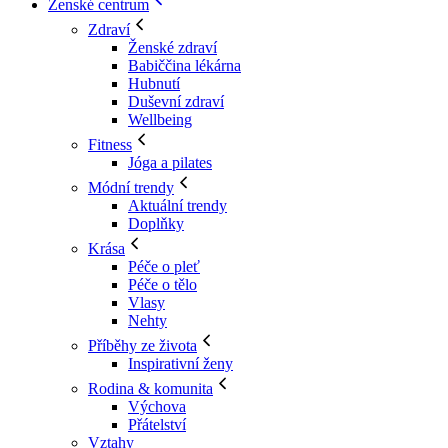
Ženské centrum
Zdraví
Ženské zdraví
Babiččina lékárna
Hubnutí
Duševní zdraví
Wellbeing
Fitness
Jóga a pilates
Módní trendy
Aktuální trendy
Doplňky
Krása
Péče o pleť
Péče o tělo
Vlasy
Nehty
Příběhy ze života
Inspirativní ženy
Rodina & komunita
Výchova
Přátelství
Vztahy