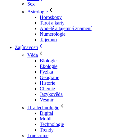
Sex
Astrologie
Horoskopy
Tarot a karty
Andělé a tajemná znamení
Numerologie
Tajemno
Zajímavosti
Věda
Biologie
Ekologie
Fyzika
Geografie
Historie
Chemie
Jazykověda
Vesmír
IT a technologie
Digital
Mobil
Technologie
Trendy
True crime