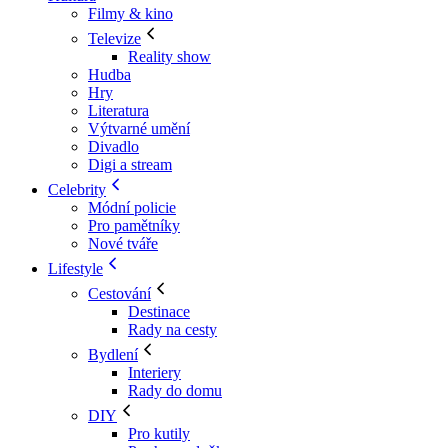
Filmy & kino
Televize
Reality show
Hudba
Hry
Literatura
Výtvarné umění
Divadlo
Digi a stream
Celebrity
Módní policie
Pro pamětníky
Nové tváře
Lifestyle
Cestování
Destinace
Rady na cesty
Bydlení
Interiery
Rady do domu
DIY
Pro kutily