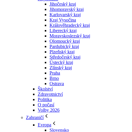
Jihočeský kraj
Jihomoravský kraj
Karlovarský kraj
Kraj Vysočina
Králověhradecký kraj
Liberecký kraj
Moravskoslezský kraj
Olomoucký kraj
Pardubický kraj
Plzeňský kraj
Středočeský kraj
Ústecký kraj
Zlínský kraj
Praha
Brno
Ostrava
Školství
Zdravotnictví
Politika
O počasí
Volby 2026
Zahraničí
Evropa
Slovensko