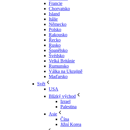
Francie
Chorvatsko
Island
Itálie
Německo
Polsko
Rakousko
Řecko
Rusko
Španělsko
Švédsko
Velká Británie
Rumunsko
Válka na Ukrajině
Maďarsko
Svět
USA
Blízký východ
Izrael
Palestina
Asie
Čína
Jižní Korea