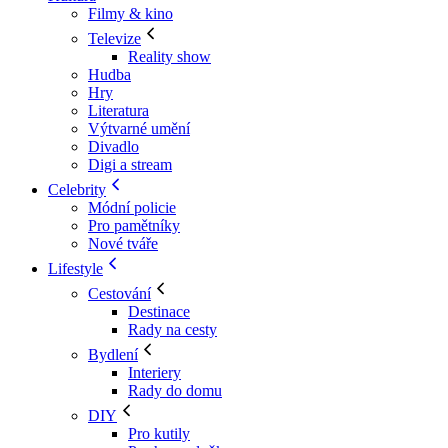
Filmy & kino
Televize
Reality show
Hudba
Hry
Literatura
Výtvarné umění
Divadlo
Digi a stream
Celebrity
Módní policie
Pro pamětníky
Nové tváře
Lifestyle
Cestování
Destinace
Rady na cesty
Bydlení
Interiery
Rady do domu
DIY
Pro kutily