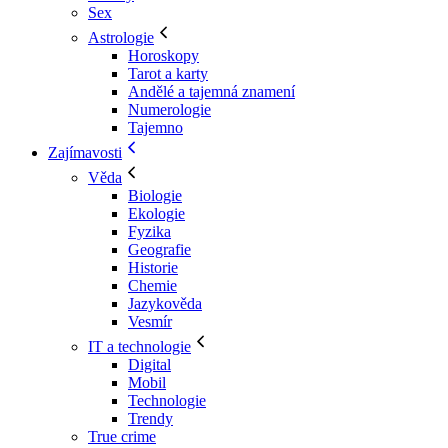
Sex
Astrologie
Horoskopy
Tarot a karty
Andělé a tajemná znamení
Numerologie
Tajemno
Zajímavosti
Věda
Biologie
Ekologie
Fyzika
Geografie
Historie
Chemie
Jazykověda
Vesmír
IT a technologie
Digital
Mobil
Technologie
Trendy
True crime