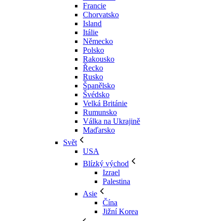
Francie
Chorvatsko
Island
Itálie
Německo
Polsko
Rakousko
Řecko
Rusko
Španělsko
Švédsko
Velká Británie
Rumunsko
Válka na Ukrajině
Maďarsko
Svět
USA
Blízký východ
Izrael
Palestina
Asie
Čína
Jižní Korea