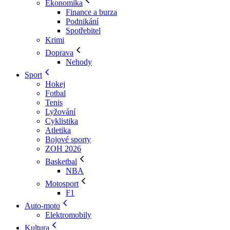
Ekonomika
Finance a burza
Podnikání
Spotřebitel
Krimi
Doprava
Nehody
Sport
Hokej
Fotbal
Tenis
Lyžování
Cyklistika
Atletika
Bojové sporty
ZOH 2026
Basketbal
NBA
Motosport
F1
Auto-moto
Elektromobily
Kultura