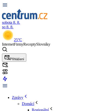
sobota 8. 8.
so 8. 8.
25°C
Internet
Firmy
Recepty
Slovníky
Přihlášení
Zprávy
Domácí
Regionální