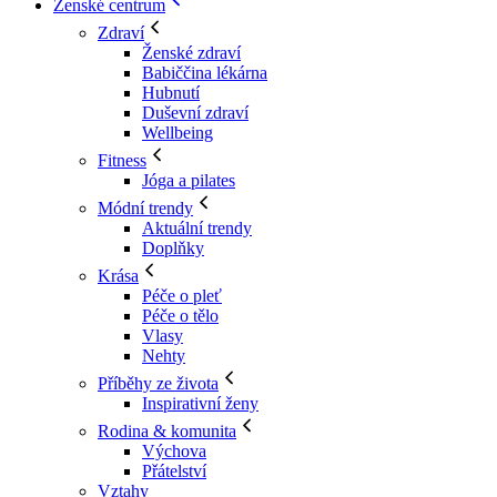
Ženské centrum
Zdraví
Ženské zdraví
Babiččina lékárna
Hubnutí
Duševní zdraví
Wellbeing
Fitness
Jóga a pilates
Módní trendy
Aktuální trendy
Doplňky
Krása
Péče o pleť
Péče o tělo
Vlasy
Nehty
Příběhy ze života
Inspirativní ženy
Rodina & komunita
Výchova
Přátelství
Vztahy