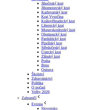
Jihočeský kraj
Jihomoravský kraj
Karlovarský kraj
Kraj Vysočina
Králověhradecký kraj
Liberecký kraj
Moravskoslezský kraj
Olomoucký kraj
Pardubický kraj
Plzeňský kraj
Středočeský kraj
Ústecký kraj
Zlínský kraj
Praha
Brno
Ostrava
Školství
Zdravotnictví
Politika
O počasí
Volby 2026
Zahraničí
Evropa
Slovensko