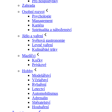
Pro hospodyňky
Zahrada
Osobní rozvoj
Psychologie
Management
Kariéra
Spiritualita a náboženství
Jídlo a vaření
Světová gastronomie
Levné vaření
Kulinářské triky
Mazlíčci
Kočky
Pejskové
Hobby
Modelářství
Včelařství
Rybaření
Letectví
Automobilismus
Adrenalin
Sběratelství
Houbaření