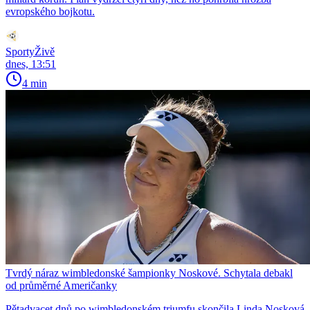
evropského bojkotu.
SportyŽivě
dnes, 13:51
4 min
Tvrdý náraz wimbledonské šampionky Noskové. Schytala debakl
od průměrné Američanky
Pětadvacet dnů po wimbledonském triumfu skončila Linda Nosková