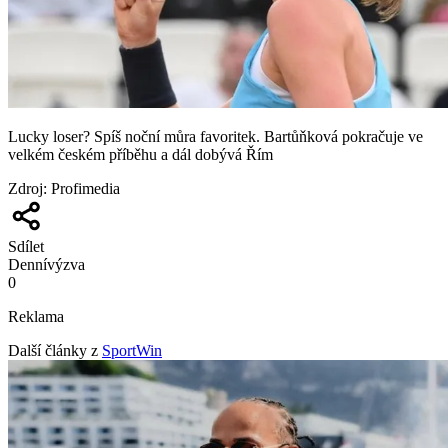
Lucky loser? Spíš noční můra favoritek. Bartůňková pokračuje ve
velkém českém příběhu a dál dobývá Řím
Zdroj
:
Profimedia
Sdílet
Denní
výzva
0
Reklama
Další články z
SportWin