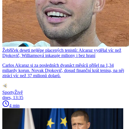
Žebříček deseti nejlépe placených tenistů: Alcaraz vydělal víc než
Djokovič, Williamsová inkasuje miliony i bez hraní
Carlos Alcaraz si za posledních dvanáct měsíců přišel na 1,34
miliardy korun. Novak Djokovič, dosud finanční král tenisu, na něj
ztrácí víc než 37 milionů dolarů.
SportyŽivě
dnes, 13:35
4 min