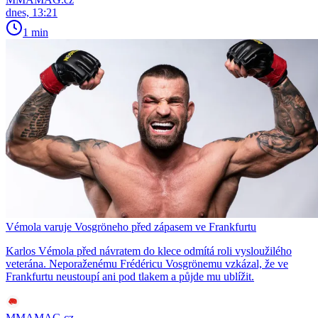
dnes, 13:21
1 min
Vémola varuje Vosgröneho před zápasem ve Frankfurtu
Karlos Vémola před návratem do klece odmítá roli vysloužilého
veterána. Neporaženému Frédéricu Vosgrönemu vzkázal, že ve
Frankfurtu neustoupí ani pod tlakem a půjde mu ublížit.
MMAMAG.cz