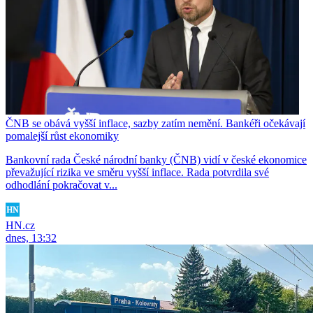
ČNB se obává vyšší inflace, sazby zatím nemění. Bankéři očekávají
pomalejší růst ekonomiky
Bankovní rada České národní banky (ČNB) vidí v české ekonomice
převažující rizika ve směru vyšší inflace. Rada potvrdila své
odhodlání pokračovat v...
HN.cz
dnes, 13:32