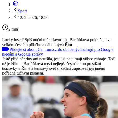
Sport
12. 5. 2026, 18:56
2 min
Lucky loser? Spíš noční můra favoritek. Bartůňková pokračuje ve
velkém českém příběhu a dál dobývá Řím
Přidejte si obsah Centrum.cz do oblíbených zdrojů pro Google
hledání a Google zprávy
Ještě před pár dny ani netušila, jestli si na turnaji vůbec zahraje. Teď
už je Nikola Bartůňková mezi nejlepší šestnáctkou prestižní
tisícovky v Římě a tenisový svět si začíná zapisovat její jméno
pořádně tučným písmem.