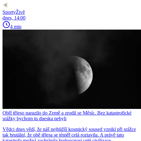
SportyŽivě
dnes, 14:00
4 min
Obří těleso narazilo do Země a zrodil se Měsíc. Bez katastrofické
srážky bychom tu dneska nebyli
Vědci dnes vědí, že náš nejbližší kosmický soused vznikl při srážce
tak brutální, že obě tělesa se téměř celá roztavila. A právě tato
katastrofa možná zachránila budoucnost celé civilizace.