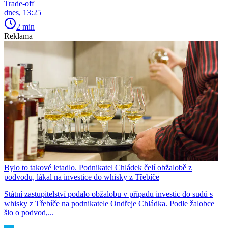
Trade-off
dnes, 13:25
2 min
Reklama
Bylo to takové letadlo. Podnikatel Chládek čelí obžalobě z
podvodu, lákal na investice do whisky z Třebíče
Státní zastupitelství podalo obžalobu v případu investic do sudů s
whisky z Třebíče na podnikatele Ondřeje Chládka. Podle žalobce
šlo o podvod,...