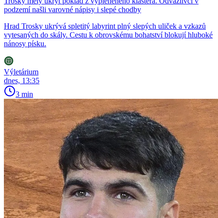
Trosky měly ukrýt poklad z vypleněného kláštera. Odvážlivci v
podzemí našli varovné nápisy i slepé chodby
Hrad Trosky ukrývá spletitý labyrint plný slepých uliček a vzkazů
vytesaných do skály. Cestu k obrovskému bohatství blokují hluboké
nánosy písku.
Výletárium
dnes, 13:35
3 min