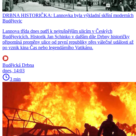
DRBNA HISTORIČKA: Lannovka byla výkladní skříní moderních
Budějovic
Lannova třída dnes patří k nejrušnějším ulicím v Českých
Budějovicích. Historik Jan Schinko v dalším díle Drbny historičky
připomíná proměny ulice od první republiky přes válečné události až
po vznik kina Čas nebo legendárního Vatikánu.
Budějcká Drbna
dnes, 14:03
3 min