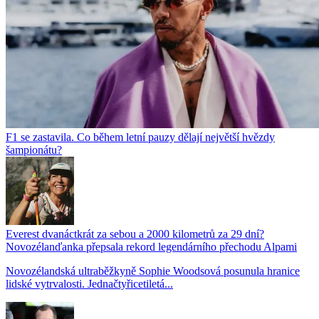
F1 se zastavila. Co během letní pauzy dělají největší hvězdy
šampionátu?
Everest dvanáctkrát za sebou a 2000 kilometrů za 29 dní?
Novozélanďanka přepsala rekord legendárního přechodu Alpami
Novozélandská ultraběžkyně Sophie Woodsová posunula hranice
lidské vytrvalosti. Jednačtyřicetiletá...