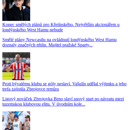
Konec smělých plánů pro Křetínského. Největším akcionářem u
londýnského West Hamu nebude
Smělé plány Newcastlu na ovládnutí londýnského West Hamu
doznaly značných trhlin. Majitel pražské Sparty...
Proti bývalému klubu se góly neslaví. Vašulín udělal výjimku a jeho
trefa zajistila Zbrojovce remízu
Ligový nováček Zbrojovka Brno slaví snový start po návratu mezi
tuzemskou klubovou elitu. V úvodním kole...