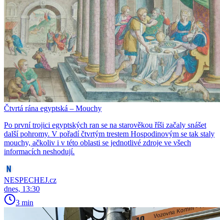
Čtvrtá rána egyptská – Mouchy
Po první trojici egyptských ran se na starověkou říši začaly snášet
další pohromy. V pořadí čtvrtým trestem Hospodinovým se tak staly
mouchy, ačkoliv i v této oblasti se jednotlivé zdroje ve všech
informacích neshodují.
NESPECHEJ.cz
dnes, 13:30
3 min