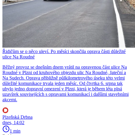
Řidičům se o něco uleví. Po měsíci skončila oprava části důležité
ulice Na Roudné
Běžný provoz se dnešním dnem vrátil na opravenou část ulice Na
Roudné v Plzni od kruhového objezdu ulic Na Roudné, Jateční a
Na Sudech. Oprava přibližně půlkilometrového úseku této velmi
důležité komunikace trvala jeden měsíc. Od čtvrtka 6. srpna tak
ubylo jedno dopravní omezení v Plzni, která je během léta plná
uzavírek souvisejících s opravami komunikací i dalšími stavebními
akcemi.
Plzeňská Drbna
dnes, 14:02
1 min