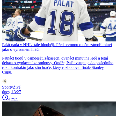
Palát padá v NHL stále hlouběji. Před sezonou o něm zámoří mluví
jako o vyřízeném hráči
Patnáct bodů v osmdesáti zápasech, dvanáct minut na ledě a letní
debata o vyplacení ze smlouvy. Ondřej Palát vstupuje do posledního
roku kontraktu jako stín hráče, který rozhodoval finále Stanley
Cupu.
SportyŽivě
dnes, 13:27
4 min