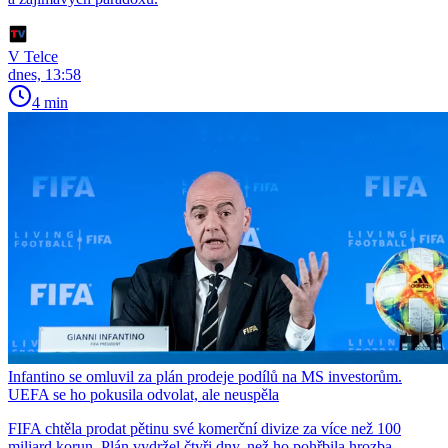
V Telce
dnes, 13:58
4 min
Infantino se omluvil za plán prodeje podílů na MS investorům.
UEFA se ho pokusila odvolat, ale neuspěla
FIFA chtěla prodat pětinu své komerční divize za více než 100
miliard korun. Plán vydržel čtyři dny, než ho pohřbila hrozba