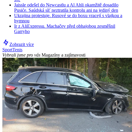
Jaissle odešel do Newcastlu a Al Ahli okamžitě dosadilo
Pusiće. Saúdská síť neztratila kontrolu ani na jediný den
Ukrajina protestuje. Rusové se do boxu vracejí s vlajkou a
hymnou
Ir z AliExpressu. Machačev před obhajobou zesměšnil
Garryho
Zobrazit více
Sport
Tenis
Vybrali jsme pro vás
Magazíny a zajímavosti