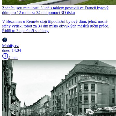
Zedníci jsou minulostí: 3 lidé s tablety postavili ve Francii bytový
dům pro 12 rodin za 34 dní pomocí 3D tisku
V Bezannes u Remeše stojí třípodlažní bytový dům, jehož nosné
stěny vytiskl robot za 34 dní místo obvyklých měsíců ruční práce.
Řídili to 3 operátoři s tablety.
Mobify.cz
dnes, 14:04
4 min