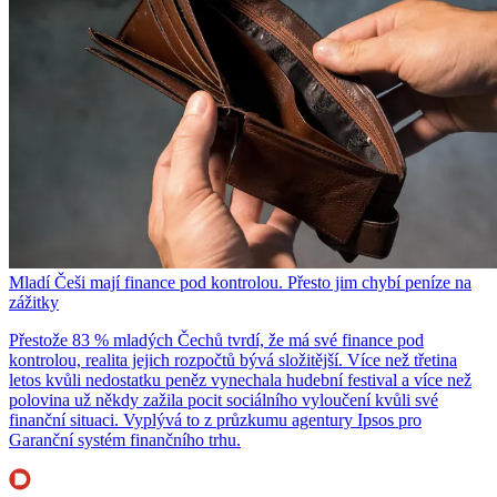
Mladí Češi mají finance pod kontrolou. Přesto jim chybí peníze na
zážitky
Přestože 83 % mladých Čechů tvrdí, že má své finance pod
kontrolou, realita jejich rozpočtů bývá složitější. Více než třetina
letos kvůli nedostatku peněz vynechala hudební festival a více než
polovina už někdy zažila pocit sociálního vyloučení kvůli své
finanční situaci. Vyplývá to z průzkumu agentury Ipsos pro
Garanční systém finančního trhu.