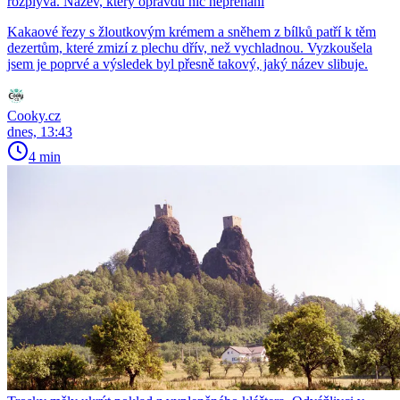
rozplývá. Název, který opravdu nic nepřehání
Kakaové řezy s žloutkovým krémem a sněhem z bílků patří k těm
dezertům, které zmizí z plechu dřív, než vychladnou. Vyzkoušela
jsem je poprvé a výsledek byl přesně takový, jaký název slibuje.
Cooky.cz
dnes, 13:43
4 min