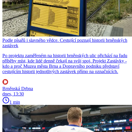
Podle písařů i slavného vědce. Cestující poznají historii brněnských
zastávek
Po projektu zaměřeném na historii brněnských ulic přichází na řadu
příběhy míst, kde lidé denně čekají na svůj spoj. Projekt Zastávky -
kdo a proč Muzea města Brna a Dopravního podniku představí
cestujícím historii jednotlivých zastávek přímo na označnících.
Brněnská Drbna
dnes, 13:30
1 min