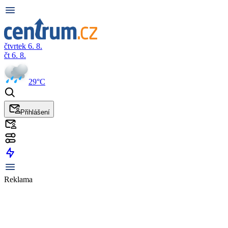
čtvrtek 6. 8.
čt 6. 8.
29°C
Přihlášení
Reklama