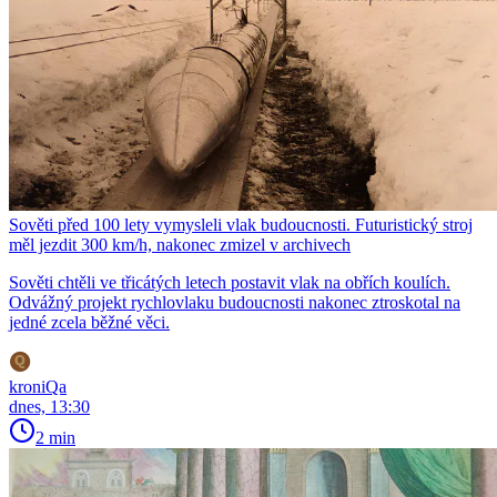
Sověti před 100 lety vymysleli vlak budoucnosti. Futuristický stroj
měl jezdit 300 km/h, nakonec zmizel v archivech
Sověti chtěli ve třicátých letech postavit vlak na obřích koulích.
Odvážný projekt rychlovlaku budoucnosti nakonec ztroskotal na
jedné zcela běžné věci.
kroniQa
dnes, 13:30
2 min