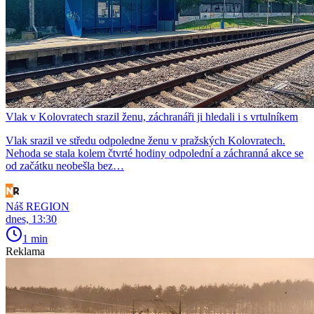
Vlak v Kolovratech srazil ženu, záchranáři ji hledali i s vrtulníkem
Vlak srazil ve středu odpoledne ženu v pražských Kolovratech.
Nehoda se stala kolem čtvrté hodiny odpolední a záchranná akce se
od začátku neobešla bez…
Náš REGION
dnes, 13:30
1 min
Reklama