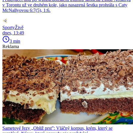
v Torontu už ve druhém kole, jako nasazená šestka prohrála s Caty
McNallyovou 6:7(5), 1:6.
SportyŽivě
dnes, 13:49
3 min
Reklama
Sametové řezy „Obliž prst”: Vláčný korpus, krém, který se