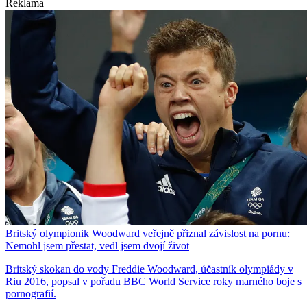
Reklama
Britský olympionik Woodward veřejně přiznal závislost na pornu:
Nemohl jsem přestat, vedl jsem dvojí život
Britský skokan do vody Freddie Woodward, účastník olympiády v
Riu 2016, popsal v pořadu BBC World Service roky marného boje s
pornografií.