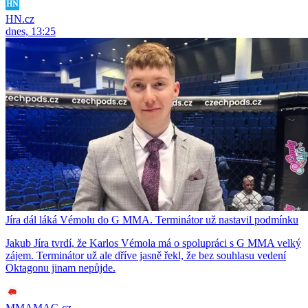
HN.cz
dnes, 13:25
Jíra dál láká Vémolu do G MMA. Terminátor už nastavil podmínku
Jakub Jíra tvrdí, že Karlos Vémola má o spolupráci s G MMA velký
zájem. Terminátor už ale dříve jasně řekl, že bez souhlasu vedení
Oktagonu jinam nepůjde.
MMAMAG.cz