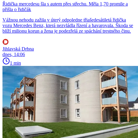
Řidička mercedesu šla s autem přes střechu. Měla 1,70 promile a
přišla o řidičák
Vážnou nehodu zažila v úterý odpoledne třiašedesátiletá řidička
vozu Mercedes Benz, která nezvládla řízení a havarovala. Škoda se
blíží milionu korun a žena je podezřelá ze spáchání trestného činu.
Jihlavská Drbna
dnes, 14:06
1 min