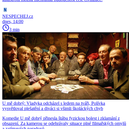
NESPECHEJ.cz
dnes, 14:00
3 min
U mě dobrý: Vladyka odcházel s ledem na tváři, Polívka
vysvětloval plešatění a diváci si všimli školáckých chyb
Komedie U mě dobrý přinesla štábu fyzickou bolest i zklamání z
obsazení. Za kamerou se odehrávaly situace plné filmařských omylů
a zajímavých paradoxů.