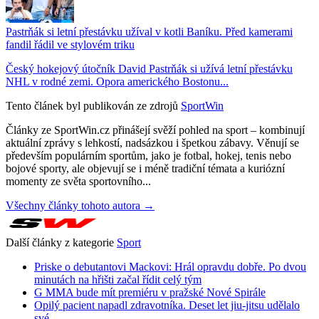
Pastrňák si letní přestávku užíval v kotli Baníku. Před kamerami
fandil řádil ve stylovém triku
Český hokejový útočník David Pastrňák si užívá letní přestávku
NHL v rodné zemi. Opora amerického Bostonu...
Tento článek byl publikován ze zdrojů
SportWin
Články ze SportWin.cz přinášejí svěží pohled na sport – kombinují
aktuální zprávy s lehkostí, nadsázkou i špetkou zábavy. Věnují se
především populárním sportům, jako je fotbal, hokej, tenis nebo
bojové sporty, ale objevují se i méně tradiční témata a kuriózní
momenty ze světa sportovního...
Všechny články tohoto autora →
Další články z kategorie
Sport
Priske o debutantovi Mackovi: Hrál opravdu dobře. Po dvou
minutách na hřišti začal řídit celý tým
G MMA bude mít premiéru v pražské Nové Spirále
Opilý pacient napadl zdravotníka. Deset let jiu-jitsu udělalo
své