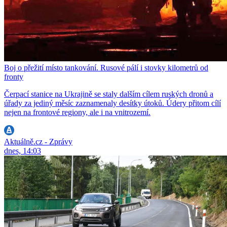
Boj o přežití místo tankování. Rusové pálí i stovky kilometrů od
fronty
Čerpací stanice na Ukrajině se staly dalším cílem ruských dronů a
úřady za jediný měsíc zaznamenaly desítky útoků. Údery přitom cílí
nejen na frontové regiony, ale i na vnitrozemí.
Aktuálně.cz - Zprávy
dnes, 14:03