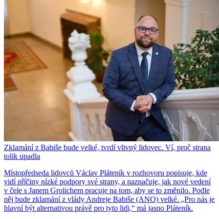
Zklamání z Babiše bude velké, tvrdí vlivný lidovec. Ví, proč strana
tolik upadla
Místopředseda lidovců Václav Pláteník v rozhovoru popisuje, kde
vidí příčiny nízké podpory své strany, a naznačuje, jak nové vedení
v čele s Janem Grolichem pracuje na tom, aby se to změnilo. Podle
něj bude zklamání z vlády Andreje Babiše (ANO) velké. „Pro nás je
hlavní být alternativou právě pro tyto lidi,“ má jasno Pláteník.