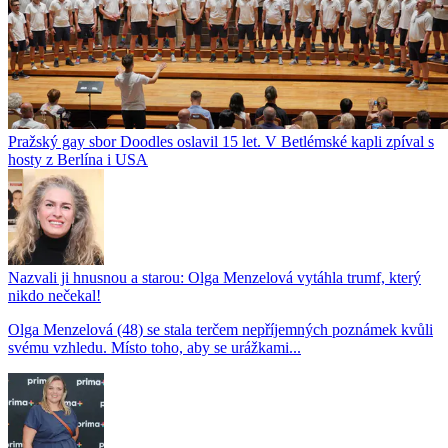
Pražský gay sbor Doodles oslavil 15 let. V Betlémské kapli zpíval s
hosty z Berlína i USA
Nazvali ji hnusnou a starou: Olga Menzelová vytáhla trumf, který
nikdo nečekal!
Olga Menzelová (48) se stala terčem nepříjemných poznámek kvůli
svému vzhledu. Místo toho, aby se urážkami...