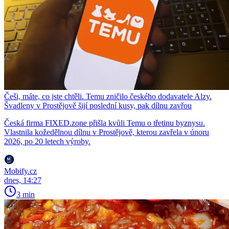
Češi, máte, co jste chtěli. Temu zničilo českého dodavatele Alzy.
Švadleny v Prostějově šijí poslední kusy, pak dílnu zavřou
Česká firma FIXED.zone přišla kvůli Temu o třetinu byznysu.
Vlastnila kožedělnou dílnu v Prostějově, kterou zavřela v únoru
2026, po 20 letech výroby.
Mobify.cz
dnes, 14:27
3 min