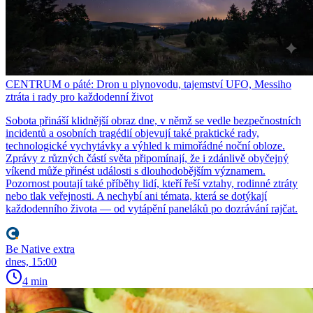
CENTRUM o páté: Dron u plynovodu, tajemství UFO, Messiho
ztráta i rady pro každodenní život
Sobota přináší klidnější obraz dne, v němž se vedle bezpečnostních
incidentů a osobních tragédií objevují také praktické rady,
technologické vychytávky a výhled k mimořádné noční obloze.
Zprávy z různých částí světa připomínají, že i zdánlivě obyčejný
víkend může přinést události s dlouhodobějším významem.
Pozornost poutají také příběhy lidí, kteří řeší vztahy, rodinné ztráty
nebo tlak veřejnosti. A nechybí ani témata, která se dotýkají
každodenního života — od vytápění paneláků po dozrávání rajčat.
Be Native extra
dnes, 15:00
4 min