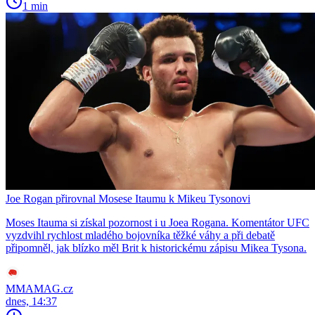
1 min
Joe Rogan přirovnal Mosese Itaumu k Mikeu Tysonovi
Moses Itauma si získal pozornost i u Joea Rogana. Komentátor UFC
vyzdvihl rychlost mladého bojovníka těžké váhy a při debatě
připomněl, jak blízko měl Brit k historickému zápisu Mikea Tysona.
MMAMAG.cz
dnes, 14:37