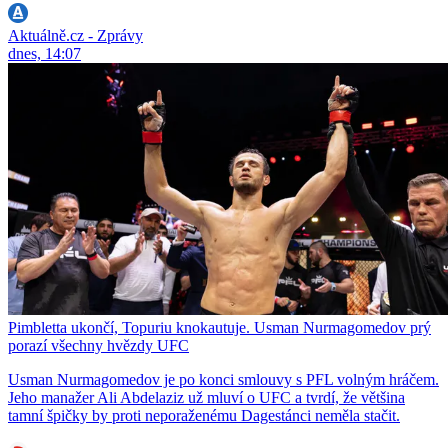
Aktuálně.cz - Zprávy
dnes, 14:07
Pimbletta ukončí, Topuriu knokautuje. Usman Nurmagomedov prý
porazí všechny hvězdy UFC
Usman Nurmagomedov je po konci smlouvy s PFL volným hráčem.
Jeho manažer Ali Abdelaziz už mluví o UFC a tvrdí, že většina
tamní špičky by proti neporaženému Dagestánci neměla stačit.