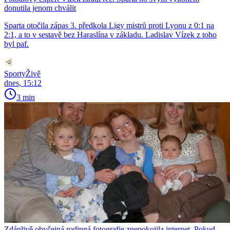
donutila jenom chválit
Sparta otočila zápas 3. předkola Ligy mistrů proti Lyonu z 0:1 na
2:1, a to v sestavě bez Haraslína v základu. Ladislav Vízek z toho
byl paf.
SportyŽivě
dnes, 15:12
3 min
Zdánlivě obyčejná rodinná fotografie znepokojila internet. Pokud