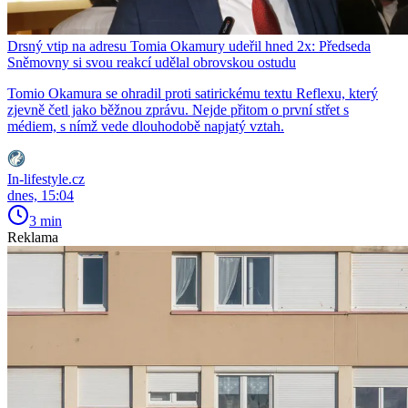
Drsný vtip na adresu Tomia Okamury udeřil hned 2x: Předseda
Sněmovny si svou reakcí udělal obrovskou ostudu
Tomio Okamura se ohradil proti satirickému textu Reflexu, který
zjevně četl jako běžnou zprávu. Nejde přitom o první střet s
médiem, s nímž vede dlouhodobě napjatý vztah.
In-lifestyle.cz
dnes, 15:04
3 min
Reklama