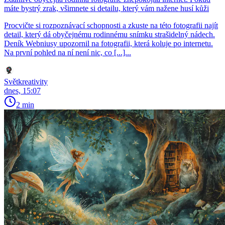
máte bystrý zrak, všimnete si detailu, který vám nažene husí kůži
Procvičte si rozpoznávací schopnosti a zkuste na této fotografii najít
detail, který dá obyčejnému rodinnému snímku strašidelný nádech.
Deník Webniusy upozornil na fotografii, která koluje po internetu.
Na první pohled na ní není nic, co [...]...
Světkreativity
dnes, 15:07
2 min