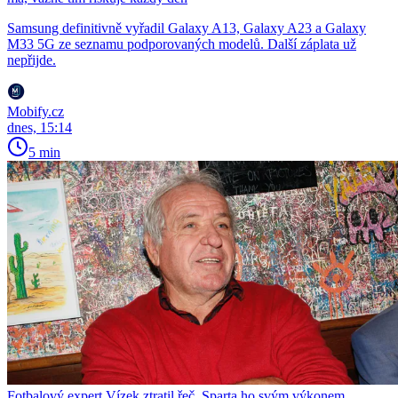
Samsung definitivně vyřadil Galaxy A13, Galaxy A23 a Galaxy
M33 5G ze seznamu podporovaných modelů. Další záplata už
nepřijde.
Mobify.cz
dnes, 15:14
5 min
Fotbalový expert Vízek ztratil řeč. Sparta ho svým výkonem