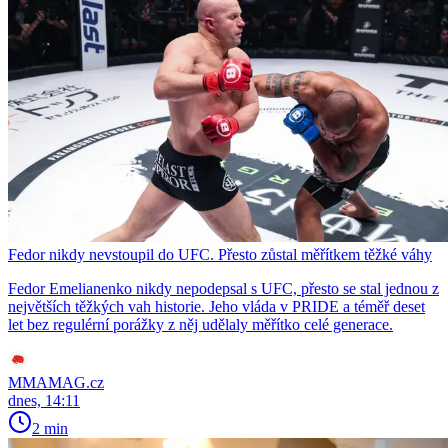
Fedor nikdy nevstoupil do UFC. Přesto zůstal měřítkem těžké váhy
Fedor Emelianenko nikdy nepodepsal s UFC, přesto se stal jednou z
největších těžkých vah historie. Jeho vláda v PRIDE a téměř deset
let bez regulérní porážky z něj udělaly měřítko celé generace.
MMAMAG.cz
dnes, 14:11
2 min