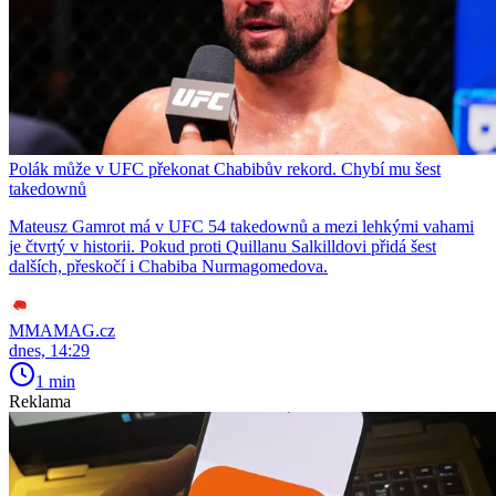
Polák může v UFC překonat Chabibův rekord. Chybí mu šest
takedownů
Mateusz Gamrot má v UFC 54 takedownů a mezi lehkými vahami
je čtvrtý v historii. Pokud proti Quillanu Salkilldovi přidá šest
dalších, přeskočí i Chabiba Nurmagomedova.
MMAMAG.cz
dnes, 14:29
1 min
Reklama