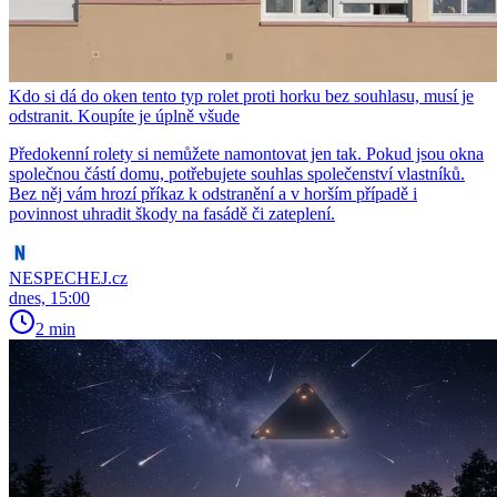
Kdo si dá do oken tento typ rolet proti horku bez souhlasu, musí je
odstranit. Koupíte je úplně všude
Předokenní rolety si nemůžete namontovat jen tak. Pokud jsou okna
společnou částí domu, potřebujete souhlas společenství vlastníků.
Bez něj vám hrozí příkaz k odstranění a v horším případě i
povinnost uhradit škody na fasádě či zateplení.
NESPECHEJ.cz
dnes, 15:00
2 min