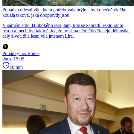
Pohádka o lesní víle, která potřebovala brýle, aby konečně viděla
kouzla taková, jaká doopravdy jsou
V samém srdci Hlubokého lesa, tam, kde se kapradí lesklo ranní
rosou a mech byl tak měkký, že by si na něm člověk nejraději ustlal
celý život, žila lesní víla jménem Líra.
Pohádky bez konce
dnes, 15:05
10 min