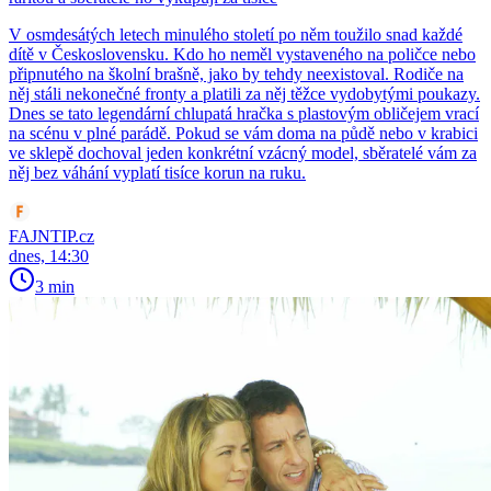
V osmdesátých letech minulého století po něm toužilo snad každé
dítě v Československu. Kdo ho neměl vystaveného na poličce nebo
připnutého na školní brašně, jako by tehdy neexistoval. Rodiče na
něj stáli nekonečné fronty a platili za něj těžce vydobytými poukazy.
Dnes se tato legendární chlupatá hračka s plastovým obličejem vrací
na scénu v plné parádě. Pokud se vám doma na půdě nebo v krabici
ve sklepě dochoval jeden konkrétní vzácný model, sběratelé vám za
něj bez váhání vyplatí tisíce korun na ruku.
FAJNTIP.cz
dnes, 14:30
3 min