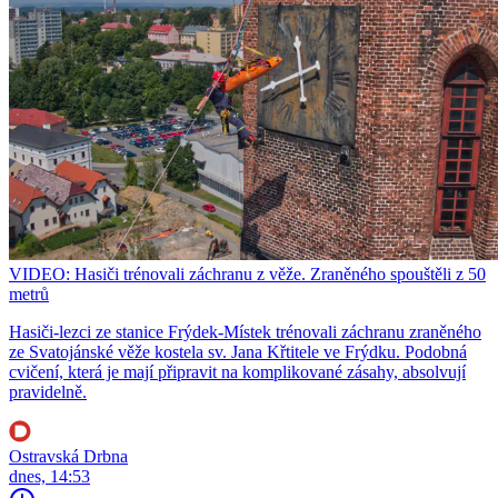
VIDEO: Hasiči trénovali záchranu z věže. Zraněného spouštěli z 50
metrů
Hasiči-lezci ze stanice Frýdek-Místek trénovali záchranu zraněného
ze Svatojánské věže kostela sv. Jana Křtitele ve Frýdku. Podobná
cvičení, která je mají připravit na komplikované zásahy, absolvují
pravidelně.
Ostravská Drbna
dnes, 14:53