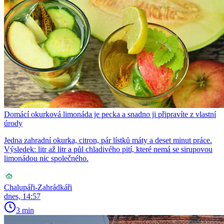
Domácí okurková limonáda je pecka a snadno ji připravíte z vlastní
úrody
Jedna zahradní okurka, citron, pár lístků máty a deset minut práce.
Výsledek: litr až litr a půl chladivého pití, které nemá se sirupovou
limonádou nic společného.
Chalupáři-Zahrádkáři
dnes, 14:57
3 min