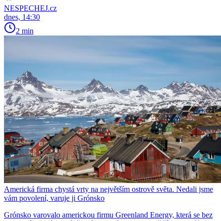
NESPECHEJ.cz
dnes, 14:30
2 min
Americká firma chystá vrty na největším ostrově světa. Nedali jsme
vám povolení, varuje ji Grónsko
Grónsko varovalo americkou firmu Greenland Energy, která se bez