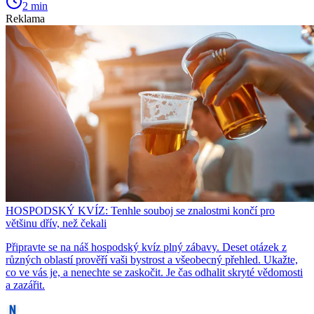
2 min
Reklama
HOSPODSKÝ KVÍZ: Tenhle souboj se znalostmi končí pro
většinu dřív, než čekali
Připravte se na náš hospodský kvíz plný zábavy. Deset otázek z
různých oblastí prověří vaši bystrost a všeobecný přehled. Ukažte,
co ve vás je, a nenechte se zaskočit. Je čas odhalit skryté vědomosti
a zazářit.