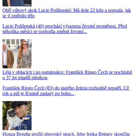
Obří váhový skok Lucie Polišenské: Má dole 22 kilo a popsala, jak
se jí změnilo tělo
Lucie Polišenská (40) prochází výraznou životní proměnou. Před
několika měsíci se rozhodla změnit životní...
Létá v oblacích i po osmdesátce: František Ringo Čech se pochlubil
o 37 let mladší pilotkou
František Ringo Čech (83) do starého železa rozhodně nepatří. Už
rok a půl je šťastně zadaný po boku...
Honza Bendig prožil obrovský strach. Jeho fenka Britney skončila