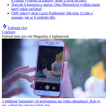
a chlapů vyměnil za traktory, koně a život na ranči
Nazvali ji hnusnou a starou: Olga Menzelová vytáhla trumf,
který nikdo nečekal!
Obří váhový skok Lucie Polišenské: Má dole 22 kilo a
popsala, jak se jí změnilo tělo
Zobrazit více
Celebrity
Vybrali jsme pro vás
Magazíny a zajímavosti
3 oblíbené Samsungy už nedostanou ani jednu aktualizaci. Kdo je
má, vážně tím riskuje každý den