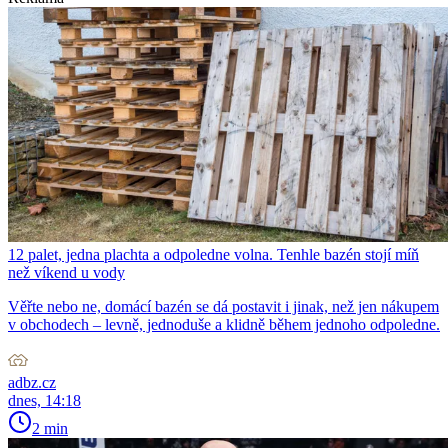
12 palet, jedna plachta a odpoledne volna. Tenhle bazén stojí míň
než víkend u vody
Věřte nebo ne, domácí bazén se dá postavit i jinak, než jen nákupem
v obchodech – levně, jednoduše a klidně během jednoho odpoledne.
adbz.cz
dnes, 14:18
2 min