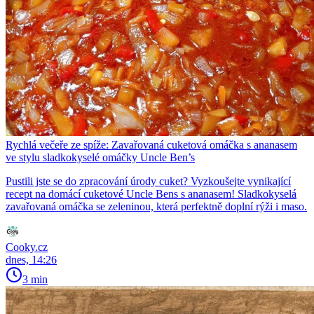
Rychlá večeře ze spíže: Zavařovaná cuketová omáčka s ananasem
ve stylu sladkokyselé omáčky Uncle Ben’s
Pustili jste se do zpracování úrody cuket? Vyzkoušejte vynikající
recept na domácí cuketové Uncle Bens s ananasem! Sladkokyselá
zavařovaná omáčka se zeleninou, která perfektně doplní rýži i maso.
Cooky.cz
dnes, 14:26
3 min