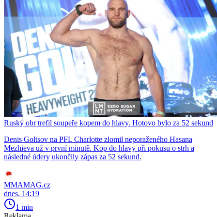
Ruský obr trefil soupeře kopem do hlavy. Hotovo bylo za 52 sekund
Denis Goltsov na PFL Charlotte zlomil neporaženého Hasana
Mezhieva už v první minutě. Kop do hlavy při pokusu o strh a
následné údery ukončily zápas za 52 sekund.
MMAMAG.cz
dnes, 14:19
1 min
Reklama