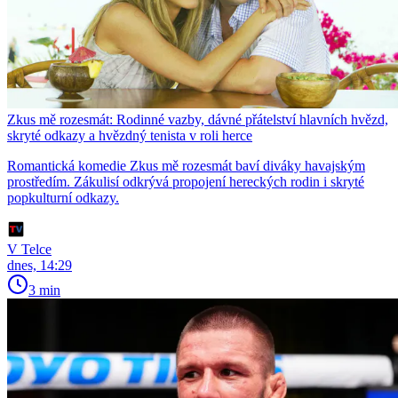
Zkus mě rozesmát: Rodinné vazby, dávné přátelství hlavních hvězd,
skryté odkazy a hvězdný tenista v roli herce
Romantická komedie Zkus mě rozesmát baví diváky havajským
prostředím. Zákulisí odkrývá propojení hereckých rodin i skryté
popkulturní odkazy.
V Telce
dnes, 14:29
3 min