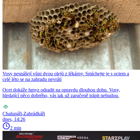
Vosy nesnášejí vůni dvou olejů z lékárny. Smíchejte je s octem a
celé léto se na zahradu nevrátí
Ocet dokáže hmyz odradit na opravdu dlouhou dobu. Vosy,
hledající něco dobrého, vás tak už zaručeně trápit nebudou.
Chalupáři-Zahrádkáři
dnes, 14:26
2 min