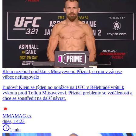
Klein rozebral porážku s Musayevem. Přiznal, co mu v zápase
vůbec nefungovalo
Ľudovít Klein se týden po porážce na UFC v Bělehradě vrátil k
výkonu proti Tofiqu Musayevovi. Přiznal problémy se vzdáleností a
chce se soustředit na další návrat.
MMAMAG.cz
dnes, 14:23
1 min