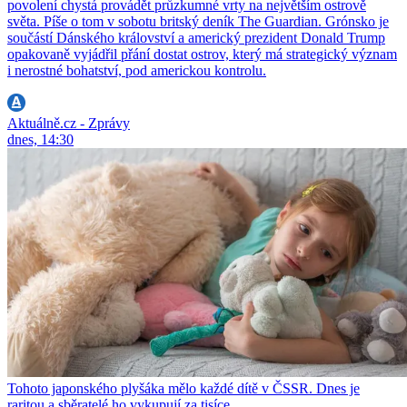
povolení chystá provádět průzkumné vrty na největším ostrově
světa. Píše o tom v sobotu britský deník The Guardian. Grónsko je
součástí Dánského království a americký prezident Donald Trump
opakovaně vyjádřil přání dostat ostrov, který má strategický význam
i nerostné bohatství, pod americkou kontrolu.
Aktuálně.cz - Zprávy
dnes, 14:30
Tohoto japonského plyšáka mělo každé dítě v ČSSR. Dnes je
raritou a sběratelé ho vykupují za tisíce