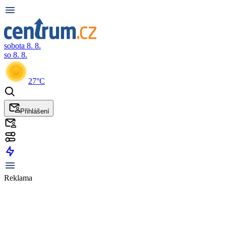
sobota 8. 8.
so 8. 8.
27°C
Přihlášení
Reklama