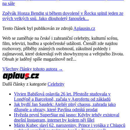
na sále
Zpěvák Honza Bendig si během dovolené v Řecku splnil jeden ze
svých velkých snů. Jako dlouholetý fanoušek...
Tento článek byl publikován ze zdrojů
Aplausin.cz
Web se zaměřuje na české i zahraniční celebrity, kulturní scénu,
film, televizi, hudbu a společenské události. Čtenáři zde najdou
rozhovory, příběhy známých osobností, zákulisní pohledy i
zajímavosti, které dokreslují svět showbyznysu a veřejného života.
Obsah je laděný spíše magazínově než...
Všechny články tohoto autora →
Další články z kategorie
Celebrity
Vivien Babišová oslavila 26 let. Přestože studovala v
Londýně a Barceloně, začala v Agrofertu od základů
Jak bydlí Jan Saudek: Ateliér plný chaosu, zahrada jako
džungle a obrazy, které Pavlína odmítá prodat
Hvězda první SuperStar má jasno: Kdyby tehdy existoval
dnešní Instagram, internet by kolem něj šílel
Mário Kubec slaví 62. narozeniny. Prince i vojáka z Chlapců