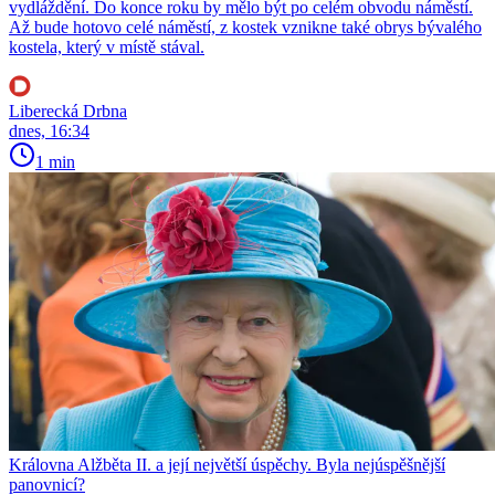
vydláždění. Do konce roku by mělo být po celém obvodu náměstí.
Až bude hotovo celé náměstí, z kostek vznikne také obrys bývalého
kostela, který v místě stával.
Liberecká Drbna
dnes, 16:34
1 min
Královna Alžběta II. a její největší úspěchy. Byla nejúspěšnější
panovnicí?