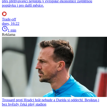
přes přetrvávající nejistotu v evropské ekonomice zajištěnou
poptávku i pro další měsíce.
Trade-off
dnes, 16:22
1 min
Reklama
Trossard proti Hradci hrát nebude a Darida si oddechl. Beşiktaş i
bez hvězdy čeká plný stadion