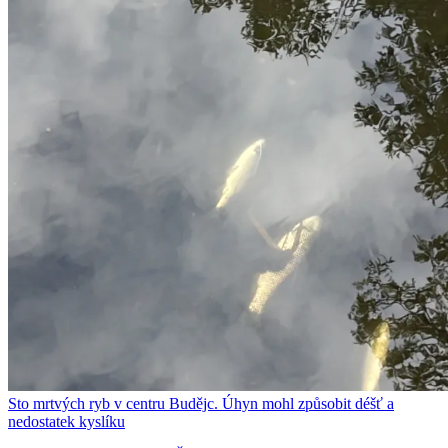
Sto mrtvých ryb v centru Budějc. Úhyn mohl způsobit déšť a
nedostatek kyslíku