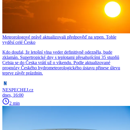
Meteorologové právě aktualizovali předpověď na srpen. Tohle
vyděsí celé Česko
Kdo doufal, že letošní vlna veder definitivně odezněla, bude
zklamán. Supertropické dny s teplotami přesahujícími 35 stupňů
Celsia se do Česka vrátí už o víkendu. Podle aktualizované
prognózy Českého hydrometeorologického ústavu přinese úlevu
teprve závěr prázdnin.
NESPECHEJ.cz
dnes, 16:00
2 min