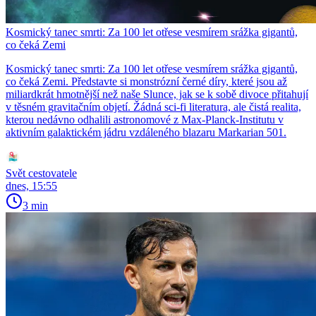
Kosmický tanec smrti: Za 100 let otřese vesmírem srážka gigantů,
co čeká Zemi
Kosmický tanec smrti: Za 100 let otřese vesmírem srážka gigantů,
co čeká Zemi. Představte si monstrózní černé díry, které jsou až
miliardkrát hmotnější než naše Slunce, jak se k sobě divoce přitahují
v těsném gravitačním objetí. Žádná sci-fi literatura, ale čistá realita,
kterou nedávno odhalili astronomové z Max-Planck-Institutu v
aktivním galaktickém jádru vzdáleného blazaru Markarian 501.
Svět cestovatele
dnes, 15:55
3 min