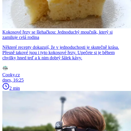
Kokosové řezy se šlehačkou: Jednoduchý moučník, který si
zamiluje celá rodina
Některé recepty dokazují, že v jednoduchosti je skutečně krása.
Přesně takové jsou i tyto kokosové řezy. Upečete si je během
chvilky hned teď a k nim dobrý šálek kávy.
Cooky.cz
dnes, 16:25
2 min