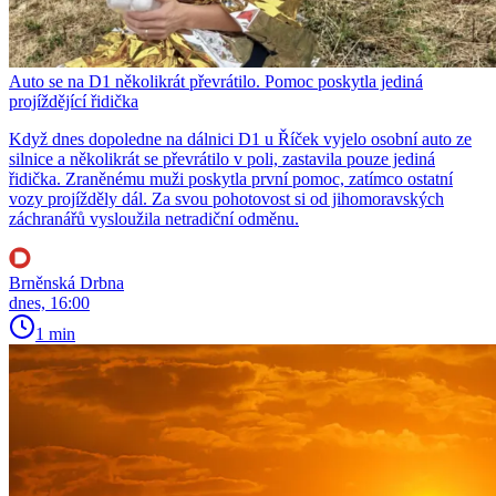
Auto se na D1 několikrát převrátilo. Pomoc poskytla jediná
projíždějící řidička
Když dnes dopoledne na dálnici D1 u Říček vyjelo osobní auto ze
silnice a několikrát se převrátilo v poli, zastavila pouze jediná
řidička. Zraněnému muži poskytla první pomoc, zatímco ostatní
vozy projížděly dál. Za svou pohotovost si od jihomoravských
záchranářů vysloužila netradiční odměnu.
Brněnská Drbna
dnes, 16:00
1 min