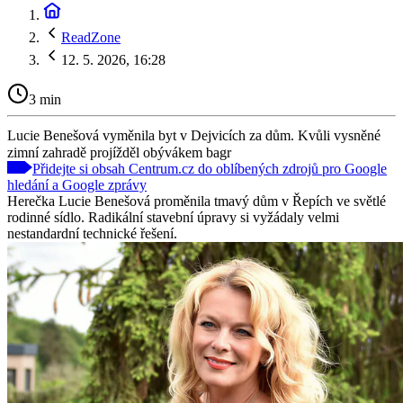
ReadZone
12. 5. 2026, 16:28
3 min
Lucie Benešová vyměnila byt v Dejvicích za dům. Kvůli vysněné
zimní zahradě projížděl obývákem bagr
Přidejte si obsah Centrum.cz do oblíbených zdrojů pro Google
hledání a Google zprávy
Herečka Lucie Benešová proměnila tmavý dům v Řepích ve světlé
rodinné sídlo. Radikální stavební úpravy si vyžádaly velmi
nestandardní technické řešení.