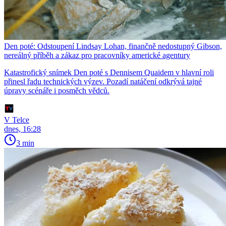
Den poté: Odstoupení Lindsay Lohan, finančně nedostupný Gibson,
nereálný příběh a zákaz pro pracovníky americké agentury
Katastrofický snímek Den poté s Dennisem Quaidem v hlavní roli
přinesl řadu technických výzev. Pozadí natáčení odkrývá tajné
úpravy scénáře i posměch vědců.
V Telce
dnes, 16:28
3 min