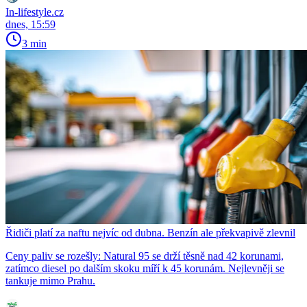
In-lifestyle.cz
dnes, 15:59
3 min
Řidiči platí za naftu nejvíc od dubna. Benzín ale překvapivě zlevnil
Ceny paliv se rozešly: Natural 95 se drží těsně nad 42 korunami,
zatímco diesel po dalším skoku míří k 45 korunám. Nejlevněji se
tankuje mimo Prahu.