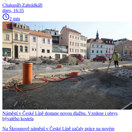
Chalupáři-Zahrádkáři
dnes, 16:35
2 min
Náměstí v České Lípě dostane novou dlažbu. Vznikne i obrys
bývalého kostela
Na Škroupově náměstí v České Lípě začaly práce na novém