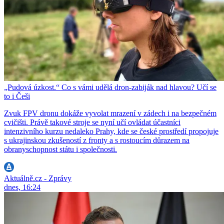
„Pudová úzkost.“ Co s vámi udělá dron-zabiják nad hlavou? Učí se
to i Češi
Zvuk FPV dronu dokáže vyvolat mrazení v zádech i na bezpečném
cvičišti. Právě takové stroje se nyní učí ovládat účastníci
intenzivního kurzu nedaleko Prahy, kde se české prostředí propojuje
s ukrajinskou zkušeností z fronty a s rostoucím důrazem na
obranyschopnost státu i společnosti.
Aktuálně.cz - Zprávy
dnes, 16:24