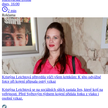
dnes, 16:00
2 min
Reklama
Kristýna Leichtová přitvrdila vůči všem kritikům: K této odvážné
fotce při kojení připsala ostrý vzkaz
Kristýna Leichtová se na sociálních sítích zastala žen, které kojí na
veřejnosti. Před Světovým týdnem kojení přidala fotku z vlaku i
osobní vzkaz.