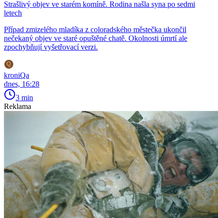
Strašlivý objev ve starém komíně. Rodina našla syna po sedmi
letech
Případ zmizelého mladíka z coloradského městečka ukončil
nečekaný objev ve staré opuštěné chatě. Okolnosti úmrtí ale
zpochybňují vyšetřovací verzi.
kroniQa
dnes, 16:28
3 min
Reklama