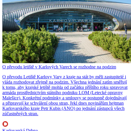
O převodu letiště v Karlových Varech se rozhodne na podzim
O převodu Letiště Karlovy Vary z kraje na stát by měli zastupitelé i
vláda rozhodovat zřejmě na podzim. Všechna jednání zatím směřují
k tomu, aby krajské letiště mohla od začátku příštího roku spravovat
armáda prostřednictvím státního podniku LOM (Letecké opravny
Malešice). Konkrétní podmínky a smlouvy se postupně dojednávají
a připravují ke schválení obou stran, řekl dnes novinářům hejtman
Karlovarského kraje Petr Kubis (ANO) po jednání zástupců všech
zúčastněných stran.
Karlovarská Drbna