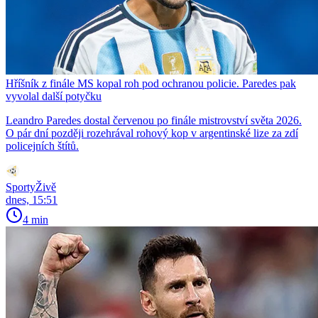
Hříšník z finále MS kopal roh pod ochranou policie. Paredes pak
vyvolal další potyčku
Leandro Paredes dostal červenou po finále mistrovství světa 2026.
O pár dní později rozehrával rohový kop v argentinské lize za zdí
policejních štítů.
SportyŽivě
dnes, 15:51
4 min