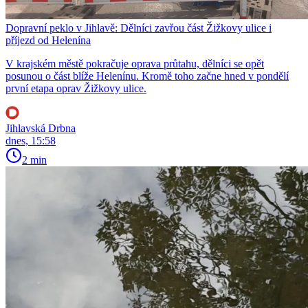
Dopravní peklo v Jihlavě: Dělníci zavřou část Žižkovy ulice i
příjezd od Helenína
V krajském městě pokračuje oprava průtahu, dělníci se opět
posunou o část blíže Helenínu. Kromě toho začne hned v pondělí
první etapa oprav Žižkovy ulice.
Jihlavská Drbna
dnes, 15:58
2 min