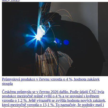
Průmyslová produkce v červnu vzrostla o 4 %, hodnota zakázek
stoupla
Českému průmyslu se v červnu 2026 dařilo. Podle údajů ČSÚ byla
produkce meziročně reálně vyšší o 4 % a ve srovnání s květnem
vzrostla o 1,2 %. Ještě výrazněji se zvýšila hodnota nových zakázek,
která meziročně vzrostla o 13,1 %. To naznačuje, že podniky mají i