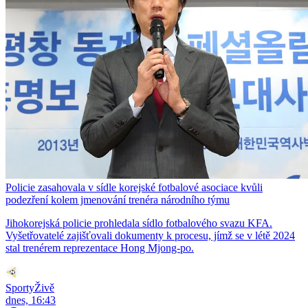
Policie zasahovala v sídle korejské fotbalové asociace kvůli
podezření kolem jmenování trenéra národního týmu
Jihokorejská policie prohledala sídlo fotbalového svazu KFA.
Vyšetřovatelé zajišťovali dokumenty k procesu, jímž se v létě 2024
stal trenérem reprezentace Hong Mjong-po.
SportyŽivě
dnes, 16:43