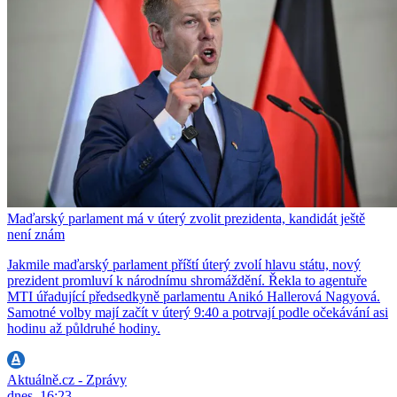
Maďarský parlament má v úterý zvolit prezidenta, kandidát ještě
není znám
Jakmile maďarský parlament příští úterý zvolí hlavu státu, nový
prezident promluví k národnímu shromáždění. Řekla to agentuře
MTI úřadující předsedkyně parlamentu Anikó Hallerová Nagyová.
Samotné volby mají začít v úterý 9:40 a potrvají podle očekávání asi
hodinu až půldruhé hodiny.
Aktuálně.cz - Zprávy
dnes, 16:23