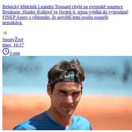
Belgický křídelník Leandro Trossard chybí na evropské soupisce
Beşiktaşe. Hradec Králové ve čtvrtek 6. srpna vybíhá do vyprodané
FINEP Areny s vědomím, že největší letní posilu soupeře
nepotkává.
SportyŽivě
dnes, 16:17
3 min