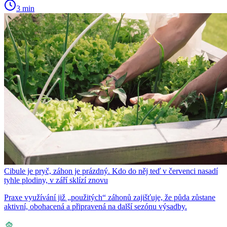
3 min
Cibule je pryč, záhon je prázdný. Kdo do něj teď v červenci nasadí
tyhle plodiny, v září sklízí znovu
Praxe využívání již „použitých“ záhonů zajišťuje, že půda zůstane
aktivní, obohacená a připravená na další sezónu výsadby.