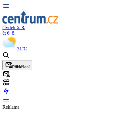
čtvrtek 6. 8.
čt 6. 8.
31°C
Přihlášení
Reklama