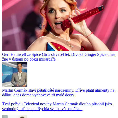
Geri Halliwell ze Spice Girls slaví 54 let. Divoká Ginger Spice dnes
žije v ústraní po boku miliardáře
Martin Čermák slaví pětatřicáté narozeniny. Dříve platil alimenty na
dálku, dnes doma vychovává tři malé dcery
Tvář pořadu Televizní noviny Martin Čermák dlouho působil jako
svobodný mládenec. Rychlá svatba vše otočila...