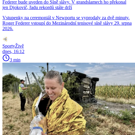
Federer bude uveden do Síně slávy. V grandslamech ho překonal
jen Djokovič, řadu rekordů stále drží
Vstupenky na ceremoniál v Newportu se vyprodaly za dvě minuty.
Roger Federer vstoupí do Mezinárodní tenisové síně slávy 29. srpna
2026.
SportyŽivě
dnes, 16:12
3 min