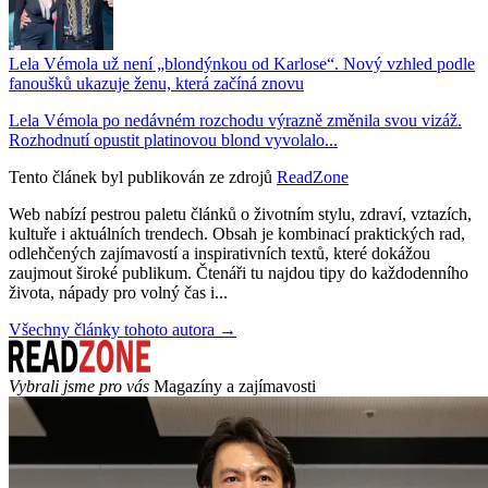
Lela Vémola už není „blondýnkou od Karlose“. Nový vzhled podle
fanoušků ukazuje ženu, která začíná znovu
Lela Vémola po nedávném rozchodu výrazně změnila svou vizáž.
Rozhodnutí opustit platinovou blond vyvolalo...
Tento článek byl publikován ze zdrojů
ReadZone
Web nabízí pestrou paletu článků o životním stylu, zdraví, vztazích,
kultuře i aktuálních trendech. Obsah je kombinací praktických rad,
odlehčených zajímavostí a inspirativních textů, které dokážou
zaujmout široké publikum. Čtenáři tu najdou tipy do každodenního
života, nápady pro volný čas i...
Všechny články tohoto autora →
Vybrali jsme pro vás
Magazíny a zajímavosti