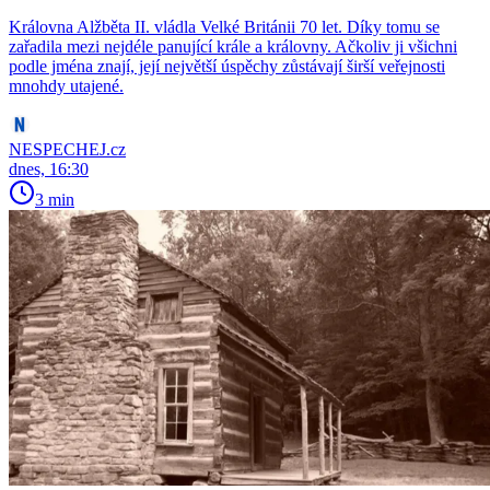
Královna Alžběta II. vládla Velké Británii 70 let. Díky tomu se
zařadila mezi nejdéle panující krále a královny. Ačkoliv ji všichni
podle jména znají, její největší úspěchy zůstávají širší veřejnosti
mnohdy utajené.
NESPECHEJ.cz
dnes, 16:30
3 min