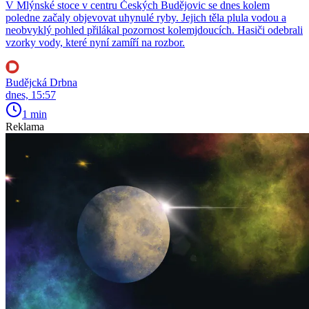
V Mlýnské stoce v centru Českých Budějovic se dnes kolem
poledne začaly objevovat uhynulé ryby. Jejich těla plula vodou a
neobvyklý pohled přilákal pozornost kolemjdoucích. Hasiči odebrali
vzorky vody, které nyní zamíří na rozbor.
Budějcká Drbna
dnes, 15:57
1 min
Reklama