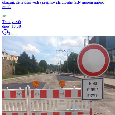
ukazují, že letošní vedra přepisovala dlouhé řady měření napříč
zemí.
Trendy svět
dnes, 15:58
3 min