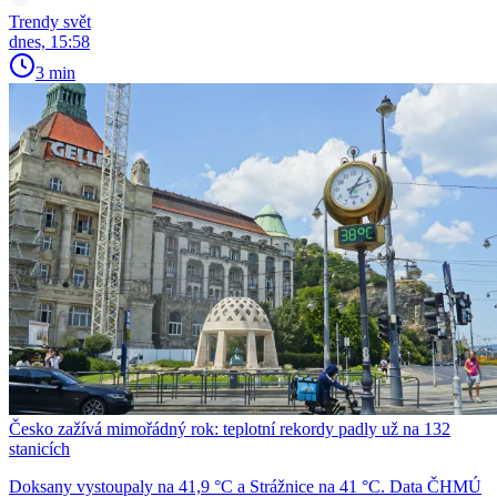
Trendy svět
dnes, 15:58
3 min
Česko zažívá mimořádný rok: teplotní rekordy padly už na 132
stanicích
Doksany vystoupaly na 41,9 °C a Strážnice na 41 °C. Data ČHMÚ