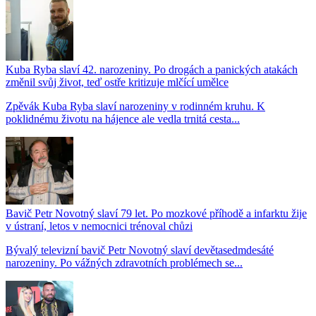
Kuba Ryba slaví 42. narozeniny. Po drogách a panických atakách
změnil svůj život, teď ostře kritizuje mlčící umělce
Zpěvák Kuba Ryba slaví narozeniny v rodinném kruhu. K
poklidnému životu na hájence ale vedla trnitá cesta...
Bavič Petr Novotný slaví 79 let. Po mozkové příhodě a infarktu žije
v ústraní, letos v nemocnici trénoval chůzi
Bývalý televizní bavič Petr Novotný slaví devětasedmdesáté
narozeniny. Po vážných zdravotních problémech se...