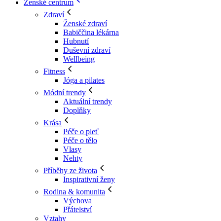
Ženské centrum
Zdraví
Ženské zdraví
Babiččina lékárna
Hubnutí
Duševní zdraví
Wellbeing
Fitness
Jóga a pilates
Módní trendy
Aktuální trendy
Doplňky
Krása
Péče o pleť
Péče o tělo
Vlasy
Nehty
Příběhy ze života
Inspirativní ženy
Rodina & komunita
Výchova
Přátelství
Vztahy