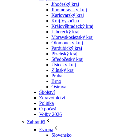
Jihočeský kraj
Jihomoravský kraj
Karlovarský kraj
Kraj Vysočina
Králověhradecký kraj
Liberecký kraj
Moravskoslezský kraj
Olomoucký kraj
Pardubický kraj
Plzeňský kraj
Středočeský kraj
Ústecký kraj
Zlínský kraj
Praha
Brno
Ostrava
Školství
Zdravotnictví
Politika
O počasí
Volby 2026
Zahraničí
Evropa
Slovensko