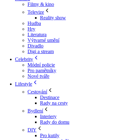
Filmy & kino
Televize
Reality show
Hudba
Hry
Literatura
Výtvarné umění
Divadlo
Digi a stream
Celebrity
Módní policie
Pro pamětníky
Nové tváře
Lifestyle
Cestování
Destinace
Rady na cesty
Bydlení
Interiery
Rady do domu
DIY
Pro kutily