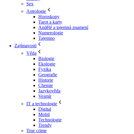
Sex
Astrologie
Horoskopy
Tarot a karty
Andělé a tajemná znamení
Numerologie
Tajemno
Zajímavosti
Věda
Biologie
Ekologie
Fyzika
Geografie
Historie
Chemie
Jazykověda
Vesmír
IT a technologie
Digital
Mobil
Technologie
Trendy
True crime