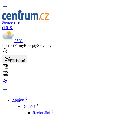
čtvrtek 6. 8.
čt 6. 8.
25°C
Internet
Firmy
Recepty
Slovníky
Přihlášení
Zprávy
Domácí
Regionální