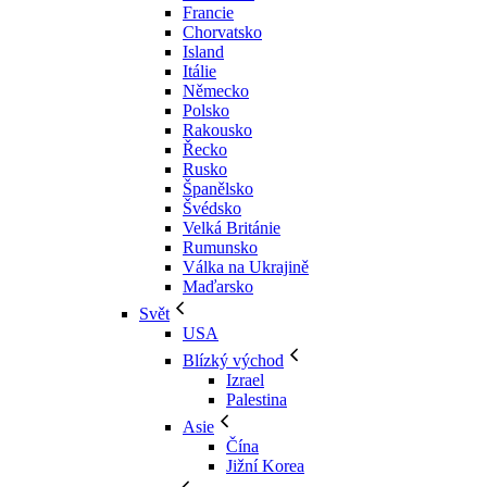
Francie
Chorvatsko
Island
Itálie
Německo
Polsko
Rakousko
Řecko
Rusko
Španělsko
Švédsko
Velká Británie
Rumunsko
Válka na Ukrajině
Maďarsko
Svět
USA
Blízký východ
Izrael
Palestina
Asie
Čína
Jižní Korea