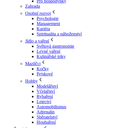
Pro hospodyňky
Zahrada
Osobní rozvoj
Psychologie
Management
Kariéra
Spiritualita a náboženství
Jídlo a vaření
Světová gastronomie
Levné vaření
Kulinářské triky
Mazlíčci
Kočky
Pejskové
Hobby
Modelářství
Včelařství
Rybaření
Letectví
Automobilismus
Adrenalin
Sběratelství
Houbaření