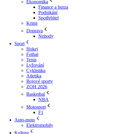
Ekonomika
Finance a burza
Podnikání
Spotřebitel
Krimi
Doprava
Nehody
Sport
Hokej
Fotbal
Tenis
Lyžování
Cyklistika
Atletika
Bojové sporty
ZOH 2026
Basketbal
NBA
Motosport
F1
Auto-moto
Elektromobily
Kultura