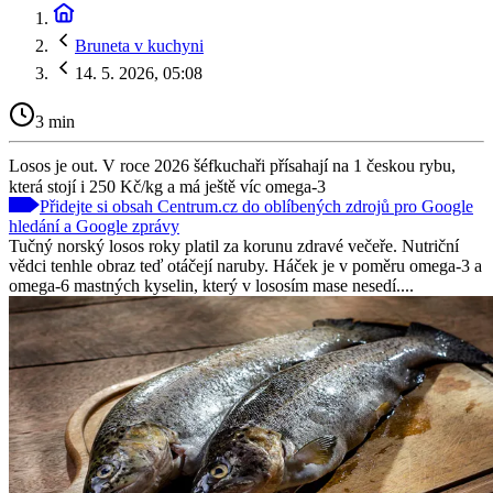
Bruneta v kuchyni
14. 5. 2026, 05:08
3 min
Losos je out. V roce 2026 šéfkuchaři přísahají na 1 českou rybu,
která stojí i 250 Kč/kg a má ještě víc omega-3
Přidejte si obsah Centrum.cz do oblíbených zdrojů pro Google
hledání a Google zprávy
Tučný norský losos roky platil za korunu zdravé večeře. Nutriční
vědci tenhle obraz teď otáčejí naruby. Háček je v poměru omega-3 a
omega-6 mastných kyselin, který v lososím mase nesedí....