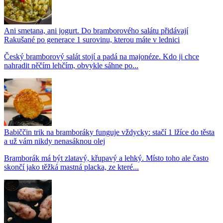
Ani smetana, ani jogurt. Do bramborového salátu přidávají
Rakušané po generace 1 surovinu, kterou máte v lednici
Český bramborový salát stojí a padá na majonéze. Kdo ji chce
nahradit něčím lehčím, obvykle sáhne po...
Babiččin trik na bramboráky funguje vždycky: stačí 1 lžíce do těsta
a už vám nikdy nenasáknou olej
Bramborák má být zlatavý, křupavý a lehký. Místo toho ale často
skončí jako těžká mastná placka, ze které...