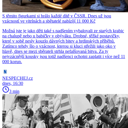
S těmito figurkami si hrálo každé dítě v ČSSR. Dnes už jsou
vzácností ve vitrínách a sbětatelé nabízíjí 11 000 Kč
Možná jste je jako děti také s nadšením vybalovali ze starých krabic
na chalupě nebo u babičky v obýváku. Drobné, těžké postavičky,
které v sobě nesly kouzlo dávných bitev a hrdinských příběhů.
Zatímco tehdy šlo o vzácnost, kterou si kluci střežili jako oko v
hlavě, dnes se mezi sběrateli strhla nefalšovaná bitva. Za ty
nejvzácnější kousky jsou totiž nadšenci ochotni zaplatit i více než 11
000 korun.
NESPECHEJ.cz
dnes, 16:30
3 min