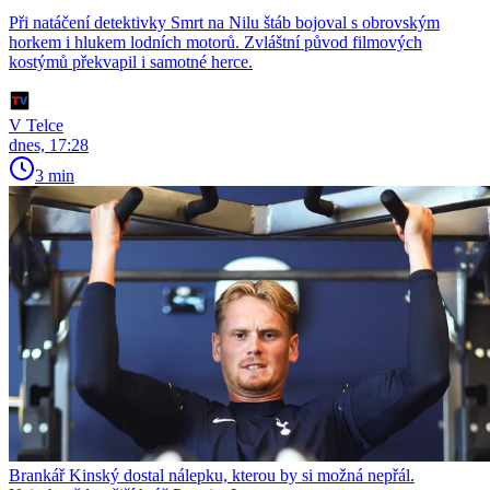
Při natáčení detektivky Smrt na Nilu štáb bojoval s obrovským
horkem i hlukem lodních motorů. Zvláštní původ filmových
kostýmů překvapil i samotné herce.
V Telce
dnes, 17:28
3 min
Brankář Kinský dostal nálepku, kterou by si možná nepřál.