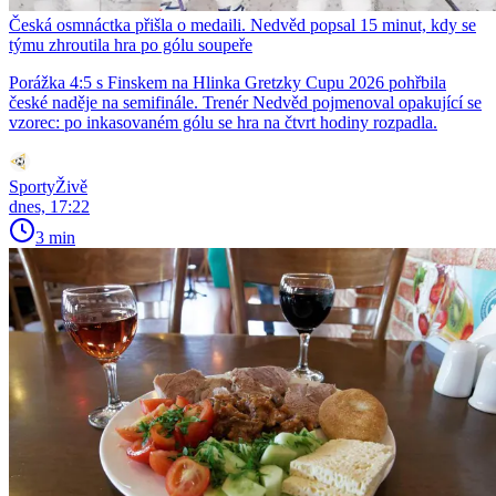
Česká osmnáctka přišla o medaili. Nedvěd popsal 15 minut, kdy se
týmu zhroutila hra po gólu soupeře
Porážka 4:5 s Finskem na Hlinka Gretzky Cupu 2026 pohřbila
české naděje na semifinále. Trenér Nedvěd pojmenoval opakující se
vzorec: po inkasovaném gólu se hra na čtvrt hodiny rozpadla.
SportyŽivě
dnes, 17:22
3 min