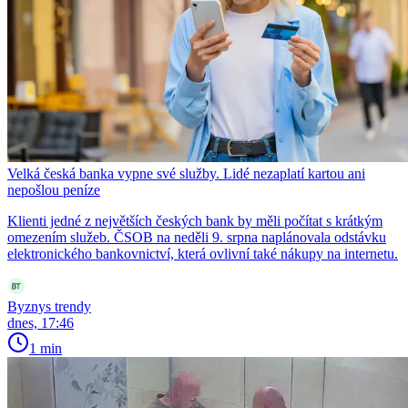
Velká česká banka vypne své služby. Lidé nezaplatí kartou ani
nepošlou peníze
Klienti jedné z největších českých bank by měli počítat s krátkým
omezením služeb. ČSOB na neděli 9. srpna naplánovala odstávku
elektronického bankovnictví, která ovlivní také nákupy na internetu.
Byznys trendy
dnes, 17:46
1 min