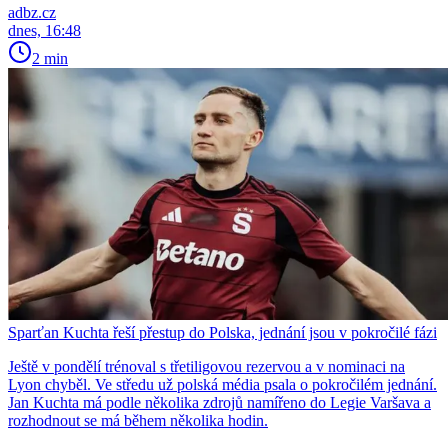
adbz.cz
dnes, 16:48
2 min
Sparťan Kuchta řeší přestup do Polska, jednání jsou v pokročilé fázi
Ještě v pondělí trénoval s třetiligovou rezervou a v nominaci na
Lyon chyběl. Ve středu už polská média psala o pokročilém jednání.
Jan Kuchta má podle několika zdrojů namířeno do Legie Varšava a
rozhodnout se má během několika hodin.