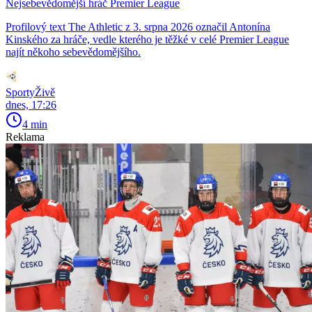
Nejsebevědomější hráč Premier League
Profilový text The Athletic z 3. srpna 2026 označil Antonína
Kinského za hráče, vedle kterého je těžké v celé Premier League
najít někoho sebevědomějšího.
SportyŽivě
dnes, 17:26
4 min
Reklama