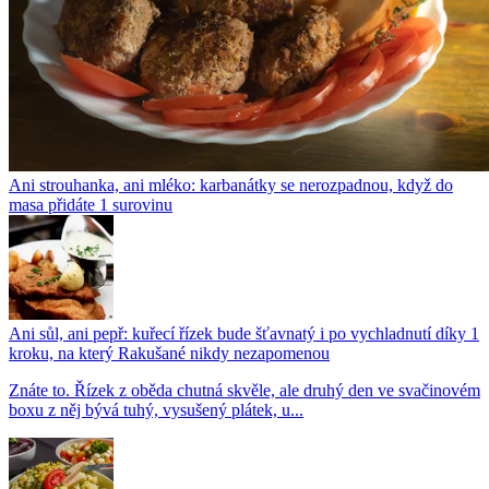
Ani strouhanka, ani mléko: karbanátky se nerozpadnou, když do
masa přidáte 1 surovinu
Ani sůl, ani pepř: kuřecí řízek bude šťavnatý i po vychladnutí díky 1
kroku, na který Rakušané nikdy nezapomenou
Znáte to. Řízek z oběda chutná skvěle, ale druhý den ve svačinovém
boxu z něj bývá tuhý, vysušený plátek, u...