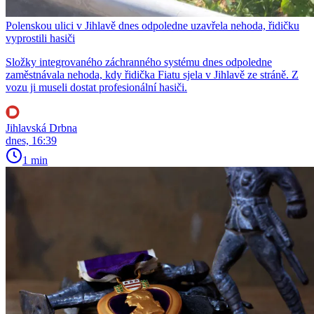
Polenskou ulici v Jihlavě dnes odpoledne uzavřela nehoda, řidičku
vyprostili hasiči
Složky integrovaného záchranného systému dnes odpoledne
zaměstnávala nehoda, kdy řidička Fiatu sjela v Jihlavě ze stráně. Z
vozu ji museli dostat profesionální hasiči.
Jihlavská Drbna
dnes, 16:39
1 min