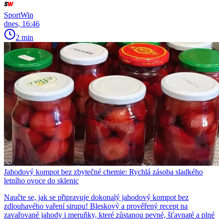
SportWin
dnes, 16:46
2 min
Jahodový kompot bez zbytečné chemie: Rychlá zásoba sladkého
letního ovoce do sklenic
Naučte se, jak se připravuje dokonalý jahodový kompot bez
zdlouhavého vaření sirupu! Bleskový a prověřený recept na
zavařované jahody i meruňky, které zůstanou pevné, šťavnaté a plné