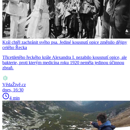
Král chtěl zachránit svého psa. Jediné kousnutí opice změnilo dějiny
celého Řecka
Třicetiletého řeckého krále Alexandra I. nezabilo kousnutí opice, ale
bakterie, proti kterým medicína roku 1920 neměla jedinou účinnou
zbraň.
VědaŽivě.cz
dnes, 16:30
4 min