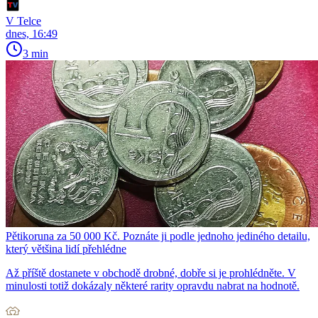
V Telce
dnes, 16:49
3 min
Pětikoruna za 50 000 Kč. Poznáte ji podle jednoho jediného detailu,
který většina lidí přehlédne
Až příště dostanete v obchodě drobné, dobře si je prohlédněte. V
minulosti totiž dokázaly některé rarity opravdu nabrat na hodnotě.