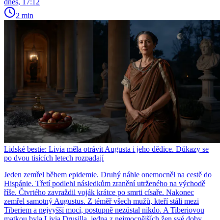
dnes, 17:12
2 min
Lidské bestie: Livia měla otrávit Augusta i jeho dědice. Důkazy se
po dvou tisících letech rozpadají
Jeden zemřel během epidemie. Druhý náhle onemocněl na cestě do
Hispánie. Třetí podlehl následkům zranění utrženého na východě
říše. Čtvrtého zavraždil voják krátce po smrti císaře. Nakonec
zemřel samotný Augustus. Z téměř všech mužů, kteří stáli mezi
Tiberiem a nejvyšší mocí, postupně nezůstal nikdo. A Tiberiovou
matkou byla Livia Drusilla, jedna z nejmocnějších žen své doby.