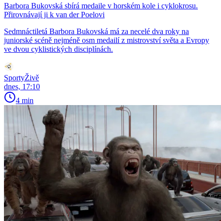
Barbora Bukovská sbírá medaile v horském kole i cyklokrosu.
Přirovnávají ji k van der Poelovi
Sedmnáctiletá Barbora Bukovská má za necelé dva roky na
juniorské scéně nejméně osm medailí z mistrovství světa a Evropy
ve dvou cyklistických disciplínách.
SportyŽivě
dnes, 17:10
4 min