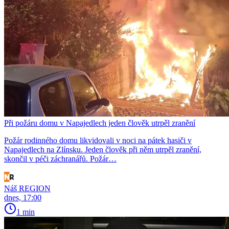
Při požáru domu v Napajedlech jeden člověk utrpěl zranění
Požár rodinného domu likvidovali v noci na pátek hasiči v
Napajedlech na Zlínsku. Jeden člověk při něm utrpěl zranění,
skončil v péči záchranářů. Požár…
Náš REGION
dnes, 17:00
1 min