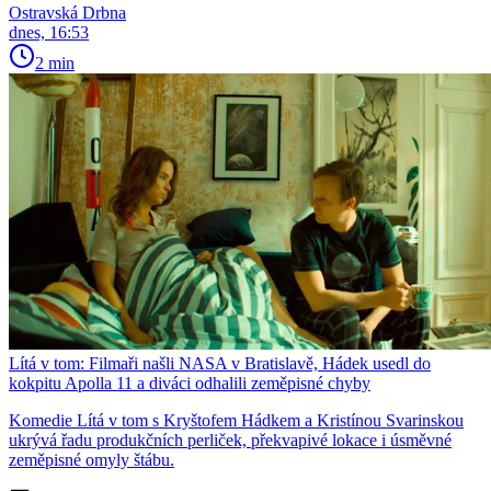
Ostravská Drbna
dnes, 16:53
2 min
Lítá v tom: Filmaři našli NASA v Bratislavě, Hádek usedl do
kokpitu Apolla 11 a diváci odhalili zeměpisné chyby
Komedie Lítá v tom s Kryštofem Hádkem a Kristínou Svarinskou
ukrývá řadu produkčních perliček, překvapivé lokace i úsměvné
zeměpisné omyly štábu.