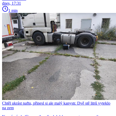
dnes, 17:31
1 min
Chtěl ukrást naftu, přinesl si ale malý kanystr. Dvě stě litrů vyteklo
na zem