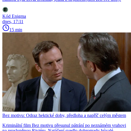
Kód Enigma
dnes, 17:11
15 min
Bez motivu: Odraz hektické doby, předloha a napříč celým městem
Kriminální film Bez motivu přesunul pátrání po neznámém vrahovi
na prosluněnou Riviéru. Natáčení svedlo dohromady bývalé