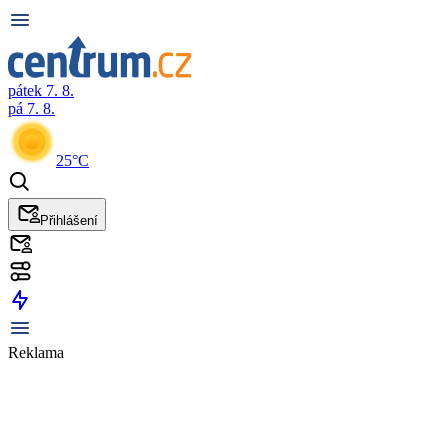
pátek 7. 8.
pá 7. 8.
25°C
Přihlášení
Reklama