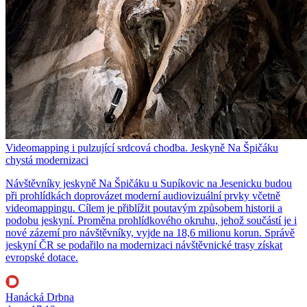
Videomapping i pulzující srdcová chodba. Jeskyně Na Špičáku
chystá modernizaci
Návštěvníky jeskyně Na Špičáku u Supíkovic na Jesenicku budou
při prohlídkách doprovázet moderní audiovizuální prvky včetně
videomappingu. Cílem je přiblížit poutavým způsobem historii a
podobu jeskyní. Proměna prohlídkového okruhu, jehož součástí je i
nové zázemí pro návštěvníky, vyjde na 18,6 milionu korun. Správě
jeskyní ČR se podařilo na modernizaci návštěvnické trasy získat
evropské dotace.
Hanácká Drbna