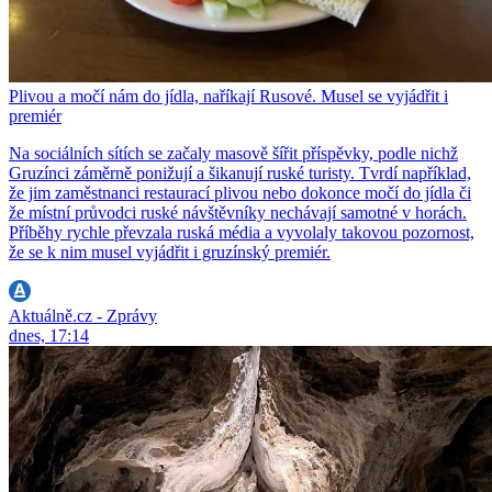
Plivou a močí nám do jídla, naříkají Rusové. Musel se vyjádřit i
premiér
Na sociálních sítích se začaly masově šířit příspěvky, podle nichž
Gruzínci záměrně ponižují a šikanují ruské turisty. Tvrdí například,
že jim zaměstnanci restaurací plivou nebo dokonce močí do jídla či
že místní průvodci ruské návštěvníky nechávají samotné v horách.
Příběhy rychle převzala ruská média a vyvolaly takovou pozornost,
že se k nim musel vyjádřit i gruzínský premiér.
Aktuálně.cz - Zprávy
dnes, 17:14