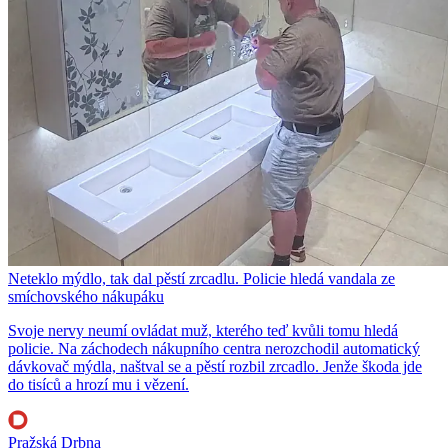
Neteklo mýdlo, tak dal pěstí zrcadlu. Policie hledá vandala ze
smíchovského nákupáku
Svoje nervy neumí ovládat muž, kterého teď kvůli tomu hledá
policie. Na záchodech nákupního centra nerozchodil automatický
dávkovač mýdla, naštval se a pěstí rozbil zrcadlo. Jenže škoda jde
do tisíců a hrozí mu i vězení.
Pražská Drbna