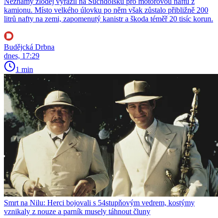
Neznámý zloděj vyrazil na Suchdolsku pro motorovou naftu z
kamionu. Místo velkého úlovku po něm však zůstalo přibližně 200
litrů nafty na zemi, zapomenutý kanistr a škoda téměř 20 tisíc korun.
Budějcká Drbna
dnes, 17:29
1 min
Smrt na Nilu: Herci bojovali s 54stupňovým vedrem, kostýmy
vznikaly z nouze a parník musely táhnout čluny