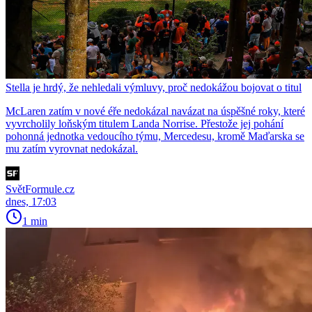
Stella je hrdý, že nehledali výmluvy, proč nedokážou bojovat o titul
McLaren zatím v nové éře nedokázal navázat na úspěšné roky, které
vyvrcholily loňským titulem Landa Norrise. Přestože jej pohání
pohonná jednotka vedoucího týmu, Mercedesu, kromě Maďarska se
mu zatím vyrovnat nedokázal.
SvětFormule.cz
dnes, 17:03
1 min