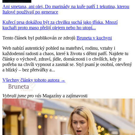
Ani smetana, ani olej. Do marinády na kuře patří 1 tekutina, kterou
Italové používají po generace
Kuřecí prsa dokážou být za chvilku suchá jako tříska. Mnozí
kuchaři proto maso přelijí olejem nebo ho utopí...
Tento článek byl publikován ze zdrojů
Bruneta v kuchyni
Web nabízí autentický pohled na mateřství, rodinu, vztahy i
každodenní radosti a chaos, které k životu s dětmi patří. Najdete tu
články o výchově, zdraví, jídle, domácnosti i o chvílích, kdy je
potřeba na chvíli vypnout a zasmát se. Styl psaní je osobní, otevřený
a blízký – bez přetvářky a...
Všechny články tohoto autora →
Vybrali jsme pro vás
Magazíny a zajímavosti