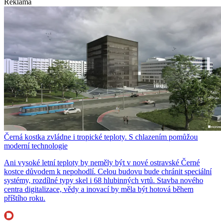
Reklama
Černá kostka zvládne i tropické teploty. S chlazením pomůžou
moderní technologie
Ani vysoké letní teploty by neměly být v nové ostravské Černé
kostce důvodem k nepohodlí. Celou budovu bude chránit speciální
systémy, rozdílné typy skel i 68 hlubinných vrtů. Stavba nového
centra digitalizace, vědy a inovací by měla být hotová během
příštího roku.