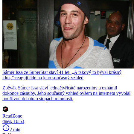
Sámer Issa ze SuperStar slaví 41 let. „A takový to býval krásný
kluk,“ reagují lidé na jeho současný vzhled
Zpěvák Sámer Issa slaví jednačtyřicáté narozeniny a oznámil
dokonce zásnuby. Jeho současný vzhled ovšem na internetu vyvolal
bouřlivou debatu o stopách minulosti.
ReadZone
dnes, 16:53
2 min