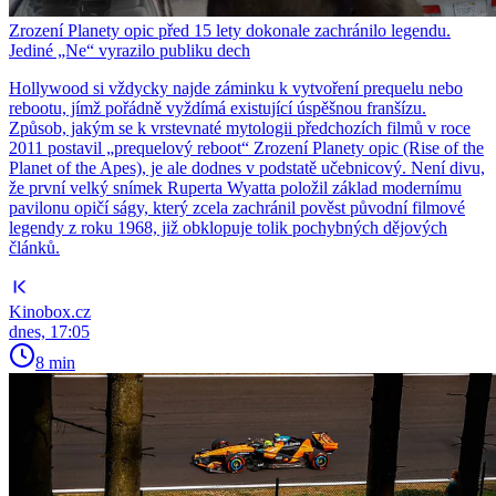
Zrození Planety opic před 15 lety dokonale zachránilo legendu.
Jediné „Ne“ vyrazilo publiku dech
Hollywood si vždycky najde záminku k vytvoření prequelu nebo
rebootu, jímž pořádně vyždímá existující úspěšnou franšízu.
Způsob, jakým se k vrstevnaté mytologii předchozích filmů v roce
2011 postavil „prequelový reboot“ Zrození Planety opic (Rise of the
Planet of the Apes), je ale dodnes v podstatě učebnicový. Není divu,
že první velký snímek Ruperta Wyatta položil základ modernímu
pavilonu opičí ságy, který zcela zachránil pověst původní filmové
legendy z roku 1968, již obklopuje tolik pochybných dějových
článků.
Kinobox.cz
dnes, 17:05
8 min