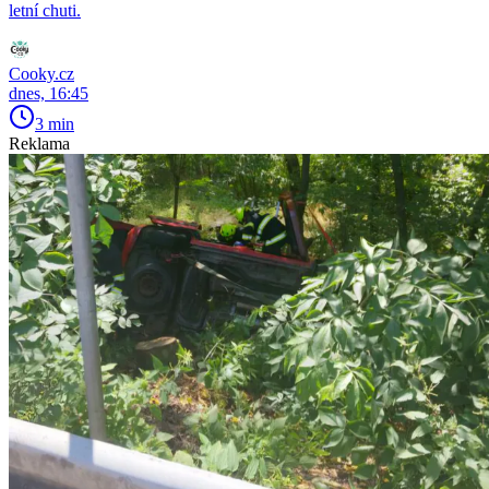
letní chuti.
Cooky.cz
dnes, 16:45
3 min
Reklama