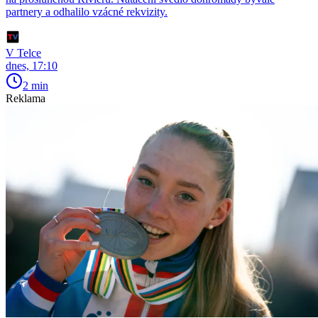
partnery a odhalilo vzácné rekvizity.
V Telce
dnes, 17:10
2 min
Reklama