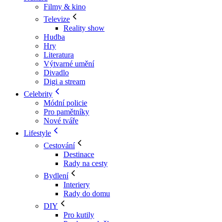
Filmy & kino
Televize
Reality show
Hudba
Hry
Literatura
Výtvarné umění
Divadlo
Digi a stream
Celebrity
Módní policie
Pro pamětníky
Nové tváře
Lifestyle
Cestování
Destinace
Rady na cesty
Bydlení
Interiery
Rady do domu
DIY
Pro kutily