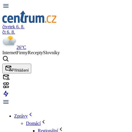
čtvrtek 6. 8.
čt 6. 8.
26°C
Internet
Firmy
Recepty
Slovníky
Přihlášení
Zprávy
Domácí
Regionální