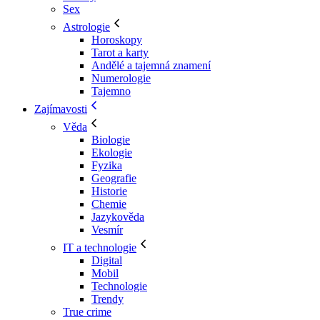
Sex
Astrologie
Horoskopy
Tarot a karty
Andělé a tajemná znamení
Numerologie
Tajemno
Zajímavosti
Věda
Biologie
Ekologie
Fyzika
Geografie
Historie
Chemie
Jazykověda
Vesmír
IT a technologie
Digital
Mobil
Technologie
Trendy
True crime