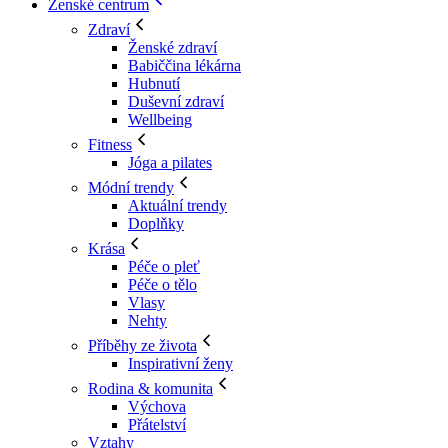
Ženské centrum
Zdraví
Ženské zdraví
Babiččina lékárna
Hubnutí
Duševní zdraví
Wellbeing
Fitness
Jóga a pilates
Módní trendy
Aktuální trendy
Doplňky
Krása
Péče o pleť
Péče o tělo
Vlasy
Nehty
Příběhy ze života
Inspirativní ženy
Rodina & komunita
Výchova
Přátelství
Vztahy