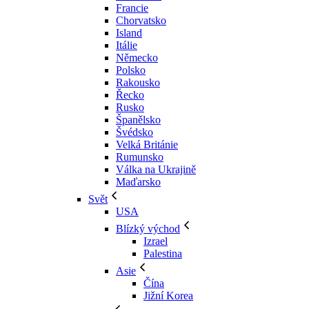
Francie
Chorvatsko
Island
Itálie
Německo
Polsko
Rakousko
Řecko
Rusko
Španělsko
Švédsko
Velká Británie
Rumunsko
Válka na Ukrajině
Maďarsko
Svět
USA
Blízký východ
Izrael
Palestina
Asie
Čína
Jižní Korea