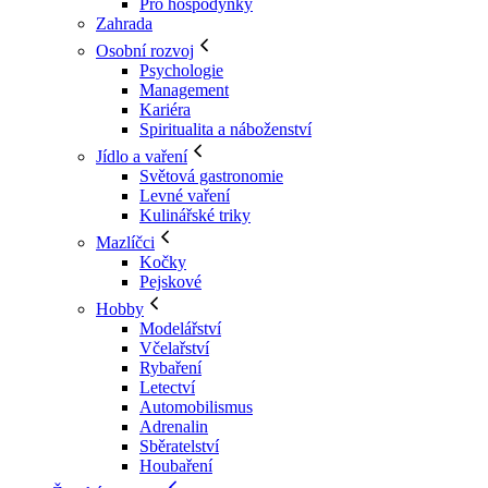
Pro hospodyňky
Zahrada
Osobní rozvoj
Psychologie
Management
Kariéra
Spiritualita a náboženství
Jídlo a vaření
Světová gastronomie
Levné vaření
Kulinářské triky
Mazlíčci
Kočky
Pejskové
Hobby
Modelářství
Včelařství
Rybaření
Letectví
Automobilismus
Adrenalin
Sběratelství
Houbaření