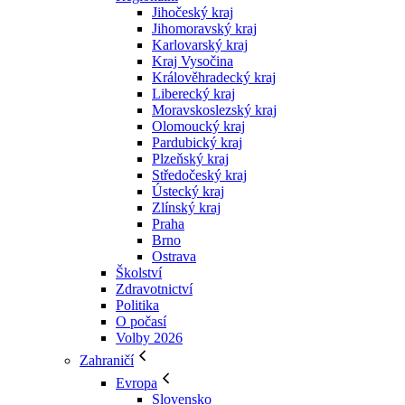
Jihočeský kraj
Jihomoravský kraj
Karlovarský kraj
Kraj Vysočina
Králověhradecký kraj
Liberecký kraj
Moravskoslezský kraj
Olomoucký kraj
Pardubický kraj
Plzeňský kraj
Středočeský kraj
Ústecký kraj
Zlínský kraj
Praha
Brno
Ostrava
Školství
Zdravotnictví
Politika
O počasí
Volby 2026
Zahraničí
Evropa
Slovensko