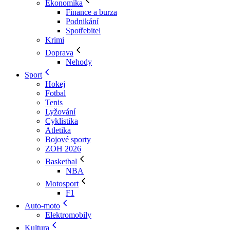
Ekonomika
Finance a burza
Podnikání
Spotřebitel
Krimi
Doprava
Nehody
Sport
Hokej
Fotbal
Tenis
Lyžování
Cyklistika
Atletika
Bojové sporty
ZOH 2026
Basketbal
NBA
Motosport
F1
Auto-moto
Elektromobily
Kultura