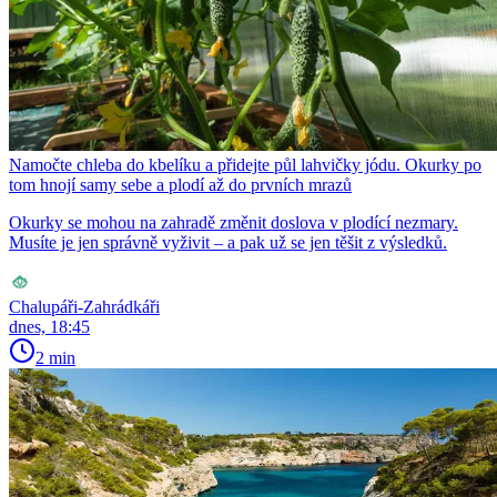
Namočte chleba do kbelíku a přidejte půl lahvičky jódu. Okurky po
tom hnojí samy sebe a plodí až do prvních mrazů
Okurky se mohou na zahradě změnit doslova v plodící nezmary.
Musíte je jen správně vyživit – a pak už se jen těšit z výsledků.
Chalupáři-Zahrádkáři
dnes, 18:45
2 min