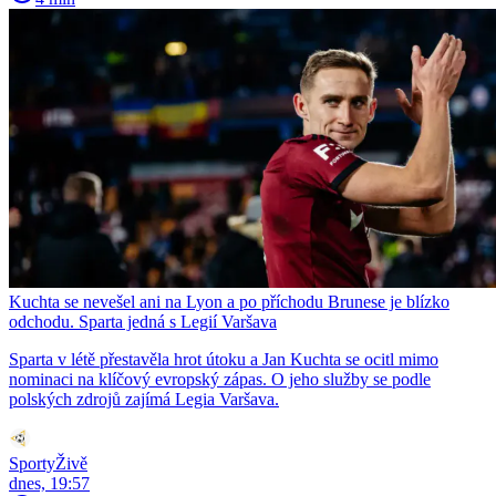
Kuchta se nevešel ani na Lyon a po příchodu Brunese je blízko
odchodu. Sparta jedná s Legií Varšava
Sparta v létě přestavěla hrot útoku a Jan Kuchta se ocitl mimo
nominaci na klíčový evropský zápas. O jeho služby se podle
polských zdrojů zajímá Legia Varšava.
SportyŽivě
dnes, 19:57