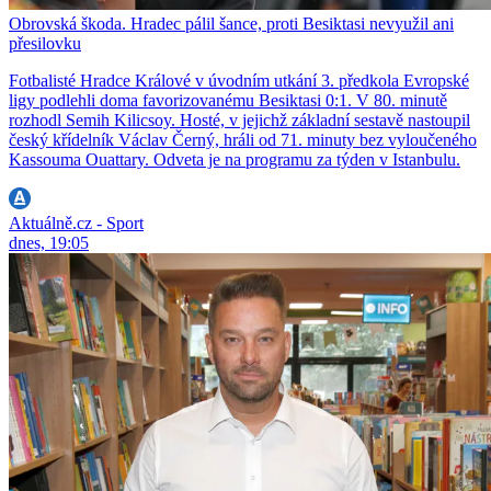
Obrovská škoda. Hradec pálil šance, proti Besiktasi nevyužil ani
přesilovku
Fotbalisté Hradce Králové v úvodním utkání 3. předkola Evropské
ligy podlehli doma favorizovanému Besiktasi 0:1. V 80. minutě
rozhodl Semih Kilicsoy. Hosté, v jejichž základní sestavě nastoupil
český křídelník Václav Černý, hráli od 71. minuty bez vyloučeného
Kassouma Ouattary. Odveta je na programu za týden v Istanbulu.
Aktuálně.cz - Sport
dnes, 19:05