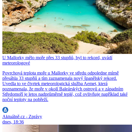
U Mallorky mělo moře přes 33 stupňů, byl to rekord, uvádí
meteorologové
Povrchová teplota moře u Mallorky ve středu odpoledne mírně
přesáhla 33 stupňů a tím zaznamenala nový španělský rekord.
Uvedla to ve čtvrtek meteorologická služba Aemet, která
poznamenala, že moře v okolí Baleárských ostrovů a v západním
Středomoří je letos nadprůměrně teplé, což ovlivňuje například také
noční teploty na pobřeží.
Aktuálně.cz - Zprávy
dnes, 18:36