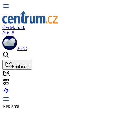
čtvrtek 6. 8.
čt 6. 8.
26°C
Přihlášení
Reklama