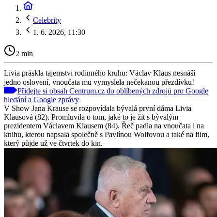
Celebrity
1. 6. 2026, 11:30
2 min
Livia práskla tajemství rodinného kruhu: Václav Klaus nesnáší
jedno oslovení, vnoučata mu vymyslela nečekanou přezdívku!
Přidejte si obsah Centrum.cz do oblíbených zdrojů pro Google
hledání a Google zprávy
V Show Jana Krause se rozpovídala bývalá první dáma Livia
Klausová (82). Promluvila o tom, jaké to je žít s bývalým
prezidentem Václavem Klausem (84). Řeč padla na vnoučata i na
knihu, kterou napsala společně s Pavlínou Wolfovou a také na film,
který půjde už ve čtvrtek do kin.