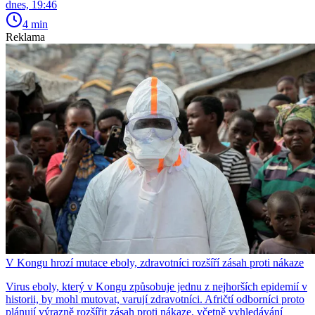
dnes, 19:46
4 min
Reklama
V Kongu hrozí mutace eboly, zdravotníci rozšíří zásah proti nákaze
Virus eboly, který v Kongu způsobuje jednu z nejhorších epidemií v
historii, by mohl mutovat, varují zdravotníci. Afričtí odborníci proto
plánují výrazně rozšířit zásah proti nákaze, včetně vyhledávání