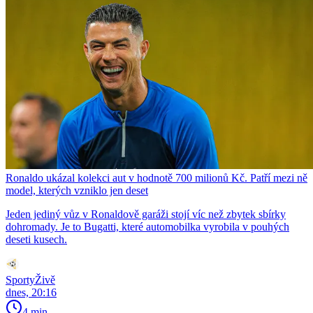
Ronaldo ukázal kolekci aut v hodnotě 700 milionů Kč. Patří mezi ně
model, kterých vzniklo jen deset
Jeden jediný vůz v Ronaldově garáži stojí víc než zbytek sbírky
dohromady. Je to Bugatti, které automobilka vyrobila v pouhých
deseti kusech.
SportyŽivě
dnes, 20:16
4 min