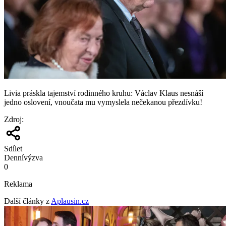
Livia práskla tajemství rodinného kruhu: Václav Klaus nesnáší
jedno oslovení, vnoučata mu vymyslela nečekanou přezdívku!
Zdroj
:
Sdílet
Denní
výzva
0
Reklama
Další články z
Aplausin.cz