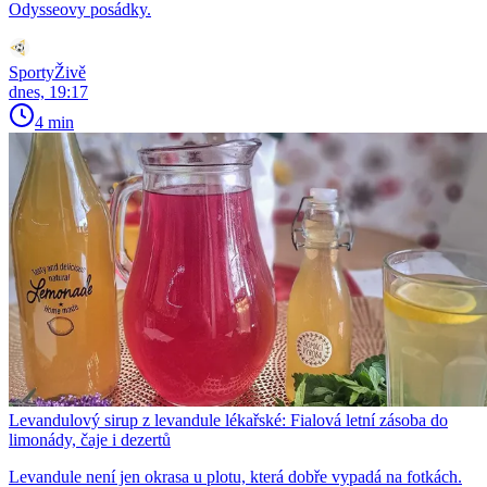
Odysseovy posádky.
SportyŽivě
dnes, 19:17
4 min
Levandulový sirup z levandule lékařské: Fialová letní zásoba do
limonády, čaje i dezertů
Levandule není jen okrasa u plotu, která dobře vypadá na fotkách.