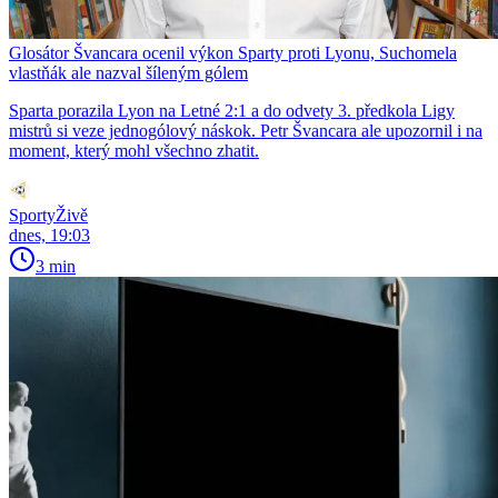
Glosátor Švancara ocenil výkon Sparty proti Lyonu, Suchomela
vlastňák ale nazval šíleným gólem
Sparta porazila Lyon na Letné 2:1 a do odvety 3. předkola Ligy
mistrů si veze jednogólový náskok. Petr Švancara ale upozornil i na
moment, který mohl všechno zhatit.
SportyŽivě
dnes, 19:03
3 min