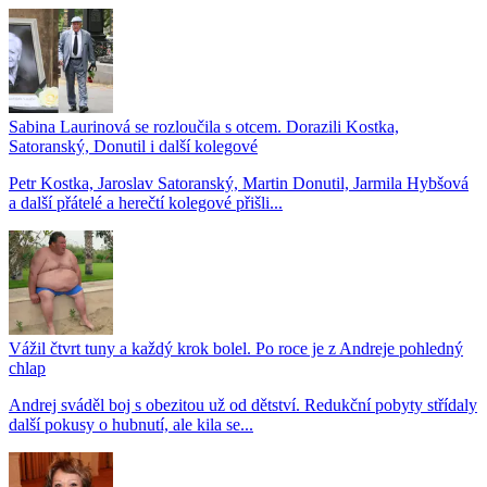
Sabina Laurinová se rozloučila s otcem. Dorazili Kostka,
Satoranský, Donutil i další kolegové
Petr Kostka, Jaroslav Satoranský, Martin Donutil, Jarmila Hybšová
a další přátelé a herečtí kolegové přišli...
Vážil čtvrt tuny a každý krok bolel. Po roce je z Andreje pohledný
chlap
Andrej sváděl boj s obezitou už od dětství. Redukční pobyty střídaly
další pokusy o hubnutí, ale kila se...