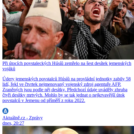
Při útocích povstaleckých Húsíů zemřelo na šest desítek jemenských
vojáků
Údery jemenských povstalců Húsíů na provládní jednotky zabily 58
lidí, řekl ve čtvrtek nejmenovaný vojenský zdroj agentuře AFP.
Zraněných jsou podle něj desítky. Předchozí údaje uváděly zhruba
čtyři desítky mrtvých. Mohlo by se tak jednat o nejkrvavější útok
povstalců v Jemenu od příměří z roku 2022.
Aktuálně.cz - Zprávy
dnes, 20:27