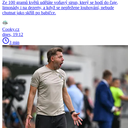
Ze 100 gramů květů uděláte voňavý sirup, který se hodí do čaje,
limonády i na dezerty, a když se nepřežene louhování, nebude
chutnat jako skříň po babičce.
Cooky.cz
dnes, 19:12
3 min