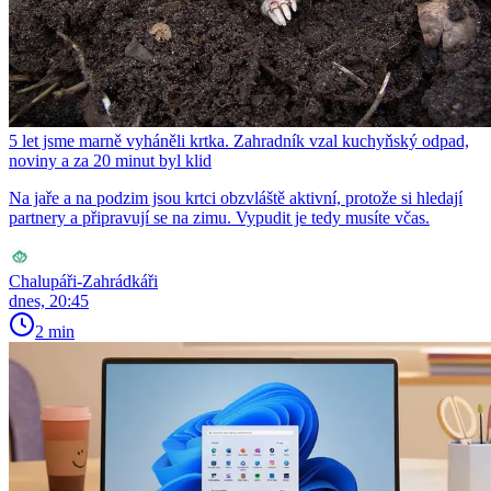
5 let jsme marně vyháněli krtka. Zahradník vzal kuchyňský odpad,
noviny a za 20 minut byl klid
Na jaře a na podzim jsou krtci obzvláště aktivní, protože si hledají
partnery a připravují se na zimu. Vypudit je tedy musíte včas.
Chalupáři-Zahrádkáři
dnes, 20:45
2 min