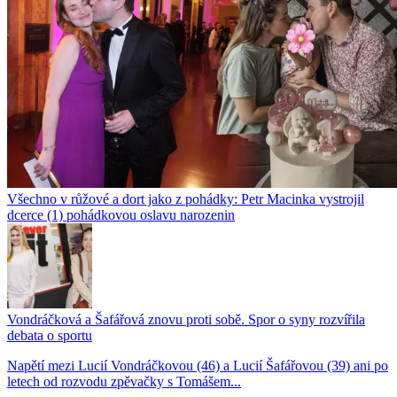
Všechno v růžové a dort jako z pohádky: Petr Macinka vystrojil
dcerce (1) pohádkovou oslavu narozenin
Vondráčková a Šafářová znovu proti sobě. Spor o syny rozvířila
debata o sportu
Napětí mezi Lucií Vondráčkovou (46) a Lucií Šafářovou (39) ani po
letech od rozvodu zpěvačky s Tomášem...