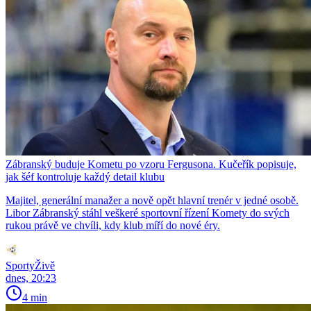
Zábranský buduje Kometu po vzoru Fergusona. Kučeřík popisuje,
jak šéf kontroluje každý detail klubu
Majitel, generální manažer a nově opět hlavní trenér v jedné osobě.
Libor Zábranský stáhl veškeré sportovní řízení Komety do svých
rukou právě ve chvíli, kdy klub míří do nové éry.
SportyŽivě
dnes, 20:23
4 min