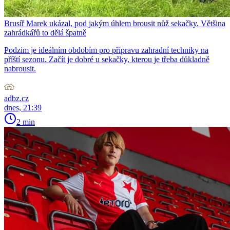
Brusíř Marek ukázal, pod jakým úhlem brousit nůž sekačky. Většina
zahrádkářů to dělá špatně
Podzim je ideálním obdobím pro přípravu zahradní techniky na
příští sezonu. Začít je dobré u sekačky, kterou je třeba důkladně
nabrousit.
adbz.cz
dnes, 21:39
2 min