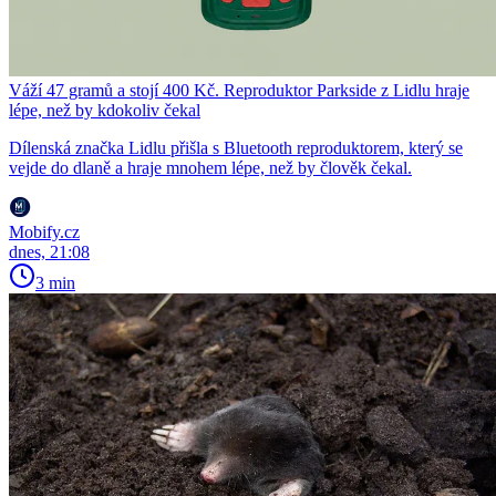
Váží 47 gramů a stojí 400 Kč. Reproduktor Parkside z Lidlu hraje
lépe, než by kdokoliv čekal
Dílenská značka Lidlu přišla s Bluetooth reproduktorem, který se
vejde do dlaně a hraje mnohem lépe, než by člověk čekal.
Mobify.cz
dnes, 21:08
3 min