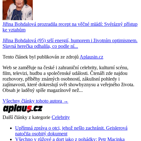
Jiřina Bohdalová prozradila recept na věčné mládí: Svérázný přístup
ke vztahům
Jiřina Bohdalová (95) srší energií, humorem i životním optimismem.
Slavná herečka odhalila, co podle ní...
Tento článek byl publikován ze zdrojů
Aplausin.cz
Web se zaměřuje na české i zahraniční celebrity, kulturní scénu,
film, televizi, hudbu a společenské události. Čtenáři zde najdou
rozhovory, příběhy známých osobností, zákulisní pohledy i
zajímavosti, které dokreslují svět showbyznysu a veřejného života.
Obsah je laděný spíše magazínově než...
Všechny články tohoto autora →
Další články z kategorie
Celebrity
Upřímná zpráva o otci, jehož nešlo zachránit. Geislerová
natočila osobitý dokument
Všechno v růžové a dort jako z pohádky: Petr Macinka