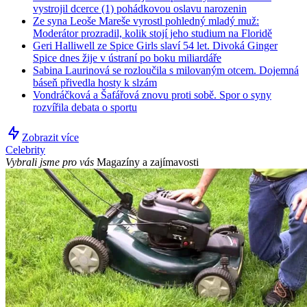
vystrojil dcerce (1) pohádkovou oslavu narozenin
Ze syna Leoše Mareše vyrostl pohledný mladý muž:
Moderátor prozradil, kolik stojí jeho studium na Floridě
Geri Halliwell ze Spice Girls slaví 54 let. Divoká Ginger
Spice dnes žije v ústraní po boku miliardáře
Sabina Laurinová se rozloučila s milovaným otcem. Dojemná
báseň přivedla hosty k slzám
Vondráčková a Šafářová znovu proti sobě. Spor o syny
rozvířila debata o sportu
Zobrazit více
Celebrity
Vybrali jsme pro vás
Magazíny a zajímavosti