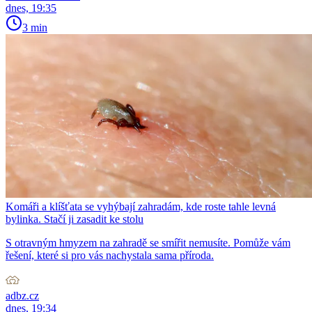
dnes, 19:35
3 min
Komáři a klíšťata se vyhýbají zahradám, kde roste tahle levná
bylinka. Stačí ji zasadit ke stolu
S otravným hmyzem na zahradě se smířit nemusíte. Pomůže vám
řešení, které si pro vás nachystala sama příroda.
adbz.cz
dnes, 19:34