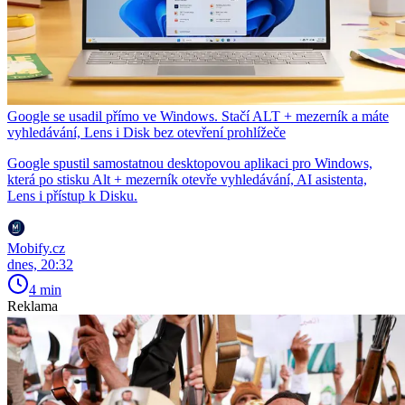
Google se usadil přímo ve Windows. Stačí ALT + mezerník a máte
vyhledávání, Lens i Disk bez otevření prohlížeče
Google spustil samostatnou desktopovou aplikaci pro Windows,
která po stisku Alt + mezerník otevře vyhledávání, AI asistenta,
Lens i přístup k Disku.
Mobify.cz
dnes, 20:32
4 min
Reklama