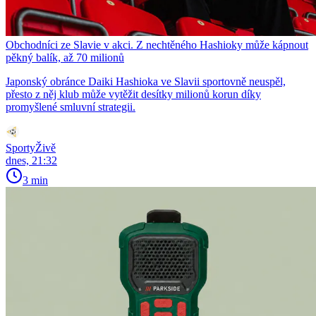
Obchodníci ze Slavie v akci. Z nechtěného Hashioky může kápnout
pěkný balík, až 70 milionů
Japonský obránce Daiki Hashioka ve Slavii sportovně neuspěl,
přesto z něj klub může vytěžit desítky milionů korun díky
promyšlené smluvní strategii.
SportyŽivě
dnes, 21:32
3 min