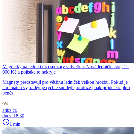
Magnetky na lednici ničí senzory v dveřích. Nová lednička stojí 12
000 Kč a pojistka to nekryje
Magnety představují pro většinu ledniček velkou hrozbu. Pokud je
tam máte i vy, raději je rychle sundejte, protože jinak přijdete o plno
peněz.
adbz.cz
dnes, 18:30
1 min