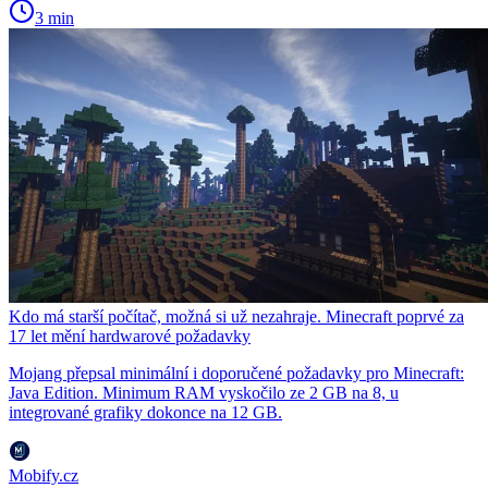
3 min
Kdo má starší počítač, možná si už nezahraje. Minecraft poprvé za
17 let mění hardwarové požadavky
Mojang přepsal minimální i doporučené požadavky pro Minecraft:
Java Edition. Minimum RAM vyskočilo ze 2 GB na 8, u
integrované grafiky dokonce na 12 GB.
Mobify.cz