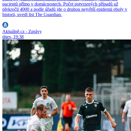
pacientů přímo v domácnostech. Počet potvrzených případů už
překročil 4000 a podle úřadů jde o druhou největší epidemii eboly v
historii, uvedl list The Guardian.
Aktuálně.cz - Zprávy
dnes, 19:38