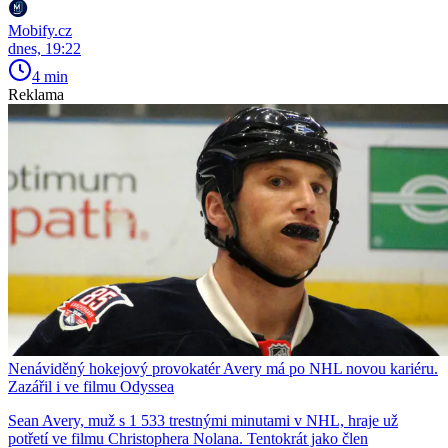
Mobify.cz
dnes, 19:22
4 min
Reklama
Nenáviděný hokejový provokatér Avery má po NHL novou kariéru.
Zazářil i ve filmu Odyssea
Sean Avery, muž s 1 533 trestnými minutami v NHL, hraje už
potřetí ve filmu Christophera Nolana. Tentokrát jako člen