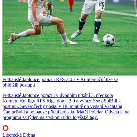
Fotbalisté Jablonce porazili RFS 2:0 a v Konferenční lize se
přiblížili postupu
Fotbalisté Jablonce porazili v úvodním utkání 3. předkola
Konferenční ligy RFS Riga doma 2:0 a výrazně se přiblížili k
postupu. Severočechy poslal v 18. minutě do vedení Vachtang
Čanturišvili a po pauze přidal pojistku Matěj Polidar. Odveta je na
programu za týden na stadionu lídra lotyšské ligy.
Liberecká Drbna