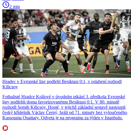
2 min
Hradec v Evropské lize podlehl Besiktasi 0:1, v oslabení rozhodl
Kilicsoy
Fotbalisté Hradce Králové v úvodním utkání 3. předkola Evropské
ligy podlehli doma favorizovanému Besiktasi 0:1. V 80. minutě
rozhodl Semih Kilicsoy. Hosté, v jejichž základní sestavě nastoupil
český křídelník Václav Černý, hráli od 71. minuty bez vyloučeného
Kassouma Ouattary. Odveta je na programu za týden v Istanbulu.