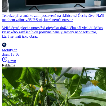
Televize přivrtaná ke zdi i postavená na skříňce už Čechy štve. Našli
mnohem zajímavější řešení, které neruší prostor
Velká černá plocha uprostřed obýváku dráždí čím dál víc lidí. Místo
klasického zavěšení volí posuvné panely, lamely nebo televizor,
který se tváří jako obraz.
Mobify.cz
dnes, 18:56
4 min
Reklama