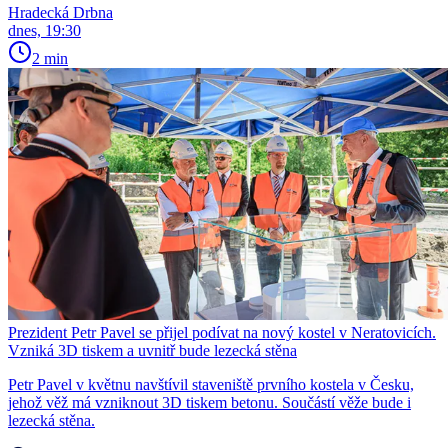
Hradecká Drbna
dnes, 19:30
2 min
Prezident Petr Pavel se přijel podívat na nový kostel v Neratovicích.
Vzniká 3D tiskem a uvnitř bude lezecká stěna
Petr Pavel v květnu navštívil staveniště prvního kostela v Česku,
jehož věž má vzniknout 3D tiskem betonu. Součástí věže bude i
lezecká stěna.