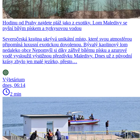
Hodinu od Prahy najdete pláž jako z exotiky. Lom Maledivy se
pyšní bílým pískem a tyrkysovou vodou
Severočeská krajina ukrývá unikátní místo, které svou atmosférou
připomíná luxusní exotickou dovolenou. Bývalý kaolinový lom
nedaleko obce Nepomyšl si díky zářivě bílému písku a azurové
vodě vysloužil výstižnou přezdívku Maledivy. Dnes už z původní
krásy zbylo jen malé jezírko, přesto…
Výletárium
dnes, 06:14
2 min