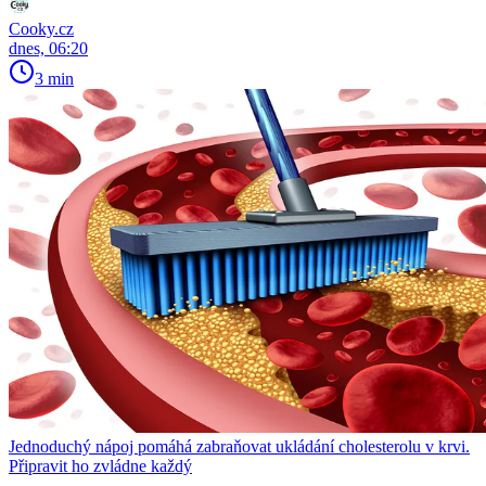
Cooky.cz
dnes, 06:20
3 min
Jednoduchý nápoj pomáhá zabraňovat ukládání cholesterolu v krvi.
Připravit ho zvládne každý