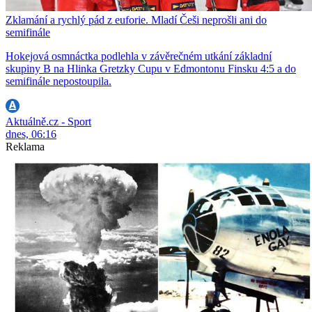
Zklamání a rychlý pád z euforie. Mladí Češi neprošli ani do
semifinále
Hokejová osmnáctka podlehla v závěrečném utkání základní
skupiny B na Hlinka Gretzky Cupu v Edmontonu Finsku 4:5 a do
semifinále nepostoupila.
Aktuálně.cz - Sport
dnes, 06:16
Reklama