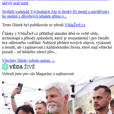
ukrytý pod zemí
Nejširší vodopád Východních Alp je široký 85 metrů a návštěvníci
ho sledují z dřevěných lehátek přímo v...
Tento článek byl publikován ze zdrojů
VědaŽivě.cz
Články z VědaŽivě.cz přibližují aktuální dění ve světě vědy,
technologií a přírody způsobem, který je srozumitelný i pro čtenáře
bez odborného vzdělání. Nabízejí přehled nových objevů, výzkumů
a trendů, ale i zajímavosti z každodenního života, které mají vědecké
pozadí – od lidského zdraví přes...
Všechny články tohoto autora →
Vybrali jsme pro vás
Magazíny a zajímavosti