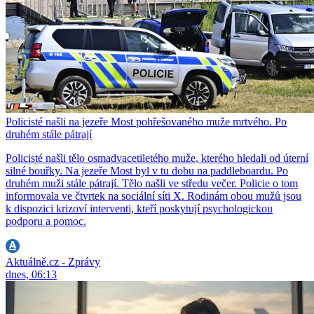
Policisté našli na jezeře Most pohřešovaného muže mrtvého. Po
druhém stále pátrají
Policisté našli tělo osmadvacetiletého muže, kterého hledali od úterní
silné bouřky. Na jezeře Most byl v tu dobu na paddleboardu. Po
druhém muži stále pátrají. Tělo našli ve středu večer. Policie o tom
informovala ve čtvrtek na sociální síti X. Rodinám obou mužů jsou
k dispozici krizoví interventi, kteří poskytují psychologickou
podporu a pomoc.
Aktuálně.cz - Zprávy
dnes, 06:13