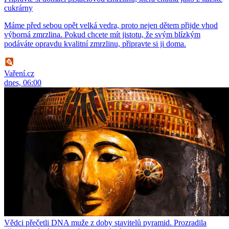
cukrárny
Máme před sebou opět velká vedra, proto nejen dětem přijde vhod
výborná zmrzlina. Pokud chcete mít jistotu, že svým blízkým
podáváte opravdu kvalitní zmrzlinu, připravte si ji doma.
Vaření.cz
dnes, 06:00
Vědci přečetli DNA muže z doby stavitelů pyramid. Prozradila