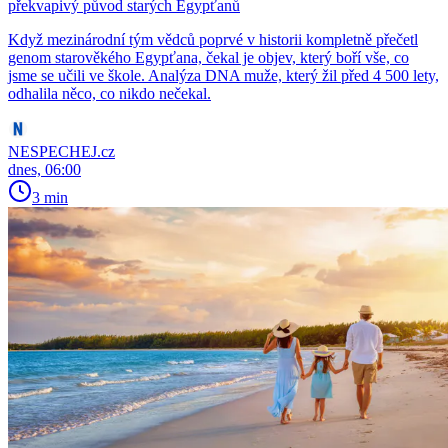
překvapivý původ starých Egypťanů
Když mezinárodní tým vědců poprvé v historii kompletně přečetl
genom starověkého Egypťana, čekal je objev, který boří vše, co
jsme se učili ve škole. Analýza DNA muže, který žil před 4 500 lety,
odhalila něco, co nikdo nečekal.
NESPECHEJ.cz
dnes, 06:00
3 min