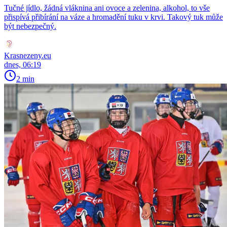
Tučné jídlo, žádná vláknina ani ovoce a zelenina, alkohol, to vše
přispívá přibírání na váze a hromadění tuku v krvi. Takový tuk může
být nebezpečný.
Krasnezeny.eu
dnes, 06:19
2 min