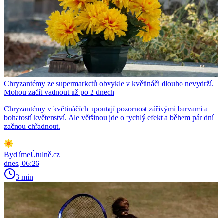
Chryzantémy ze supermarketů obvykle v květináči dlouho nevydrží.
Mohou začít vadnout už po 2 dnech
Chryzantémy v květináčích upoutají pozornost zářivými barvami a
bohatostí květenství. Ale většinou jde o rychlý efekt a během pár dní
začnou chřadnout.
BydlímeÚtulně.cz
dnes, 06:26
3 min