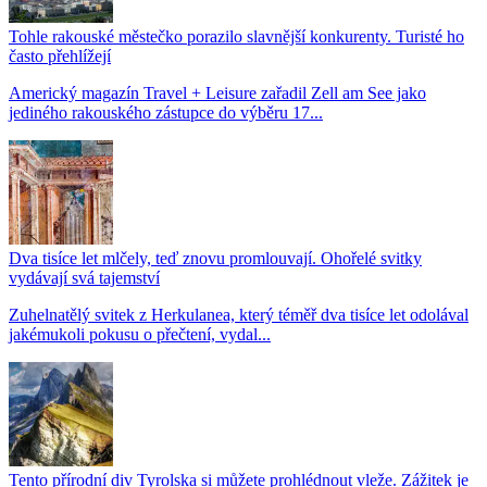
Tohle rakouské městečko porazilo slavnější konkurenty. Turisté ho
často přehlížejí
Americký magazín Travel + Leisure zařadil Zell am See jako
jediného rakouského zástupce do výběru 17...
Dva tisíce let mlčely, teď znovu promlouvají. Ohořelé svitky
vydávají svá tajemství
Zuhelnatělý svitek z Herkulanea, který téměř dva tisíce let odolával
jakémukoli pokusu o přečtení, vydal...
Tento přírodní div Tyrolska si můžete prohlédnout vleže. Zážitek je