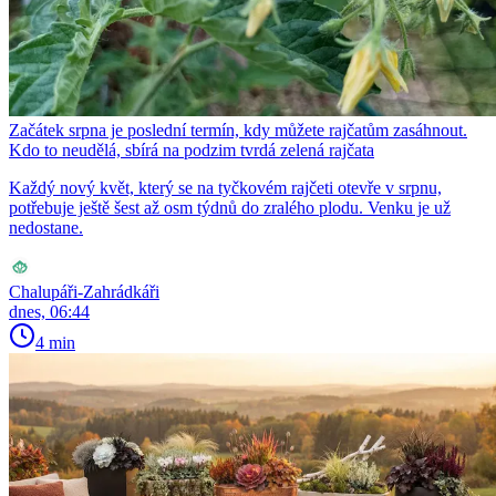
Začátek srpna je poslední termín, kdy můžete rajčatům zasáhnout.
Kdo to neudělá, sbírá na podzim tvrdá zelená rajčata
Každý nový květ, který se na tyčkovém rajčeti otevře v srpnu,
potřebuje ještě šest až osm týdnů do zralého plodu. Venku je už
nedostane.
Chalupáři-Zahrádkáři
dnes, 06:44
4 min