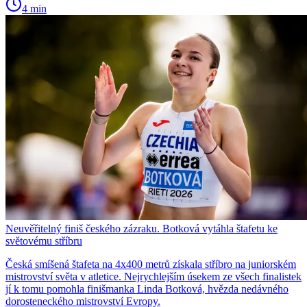
4 min
Neuvěřitelný finiš českého zázraku. Botková vytáhla štafetu ke
světovému stříbru
Česká smíšená štafeta na 4x400 metrů získala stříbro na juniorském
mistrovství světa v atletice. Nejrychlejším úsekem ze všech finalistek
jí k tomu pomohla finišmanka Linda Botková, hvězda nedávného
dorosteneckého mistrovství Evropy.