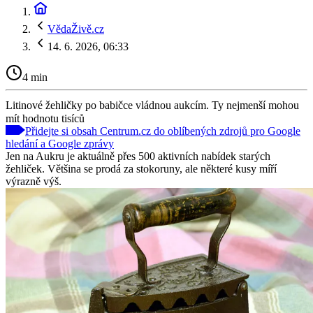
VědaŽivě.cz
14. 6. 2026, 06:33
4 min
Litinové žehličky po babičce vládnou aukcím. Ty nejmenší mohou
mít hodnotu tisíců
Přidejte si obsah Centrum.cz do oblíbených zdrojů pro Google
hledání a Google zprávy
Jen na Aukru je aktuálně přes 500 aktivních nabídek starých
žehliček. Většina se prodá za stokoruny, ale některé kusy míří
výrazně výš.