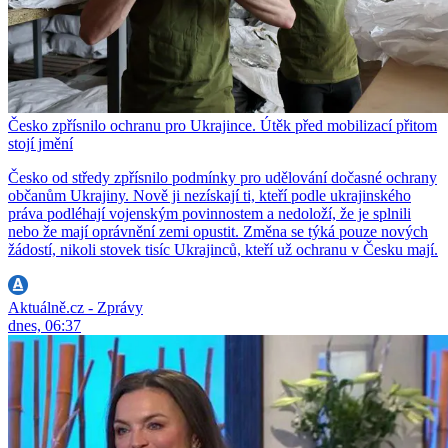
Česko zpřísnilo ochranu pro Ukrajince. Útěk před mobilizací přitom
stojí jmění
Česko od středy zpřísnilo podmínky pro udělování dočasné ochrany
občanům Ukrajiny. Nově ji nezískají ti, kteří podle ukrajinského
práva podléhají vojenským povinnostem a nedoloží, že je splnili
nebo že mají oprávnění zemi opustit. Změna se týká pouze nových
žádostí, nikoli stovek tisíc Ukrajinců, kteří už ochranu v Česku mají.
Aktuálně.cz - Zprávy
dnes, 06:37