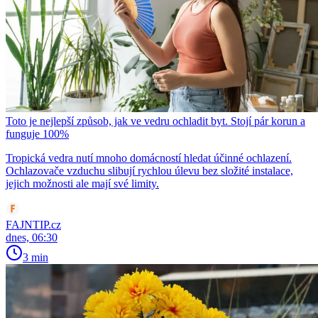
Toto je nejlepší způsob, jak ve vedru ochladit byt. Stojí pár korun a
funguje 100%
Tropická vedra nutí mnoho domácností hledat účinné ochlazení.
Ochlazovače vzduchu slibují rychlou úlevu bez složité instalace,
jejich možnosti ale mají své limity.
FAJNTIP.cz
dnes, 06:30
3 min