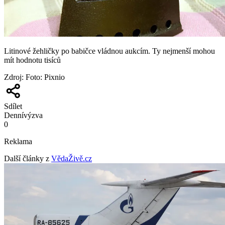
Litinové žehličky po babičce vládnou aukcím. Ty nejmenší mohou
mít hodnotu tisíců
Zdroj
:
Foto: Pixnio
Sdílet
Denní
výzva
0
Reklama
Další články z
VědaŽivě.cz