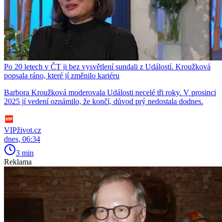
Po 20 letech v ČT ji bez vysvětlení sundali z Událostí. Kroužková
popsala ráno, které jí změnilo kariéru
Barbora Kroužková moderovala Události necelé tři roky. V prosinci
2025 jí vedení oznámilo, že končí, důvod prý nedostala dodnes.
VIPživot.cz
dnes, 06:34
3 min
Reklama