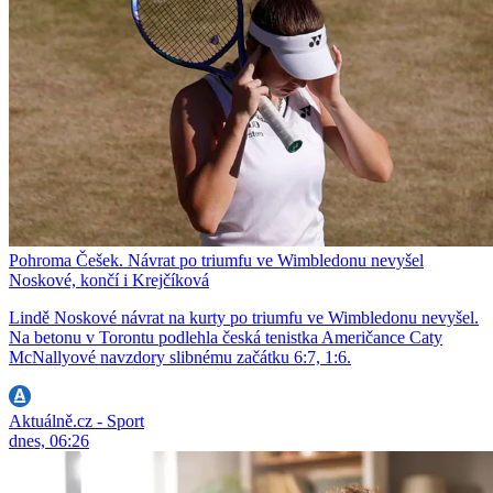
Pohroma Češek. Návrat po triumfu ve Wimbledonu nevyšel
Noskové, končí i Krejčíková
Lindě Noskové návrat na kurty po triumfu ve Wimbledonu nevyšel.
Na betonu v Torontu podlehla česká tenistka Američance Caty
McNallyové navzdory slibnému začátku 6:7, 1:6.
Aktuálně.cz - Sport
dnes, 06:26