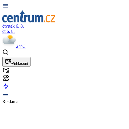
čtvrtek 6. 8.
čt 6. 8.
24°C
Přihlášení
Reklama