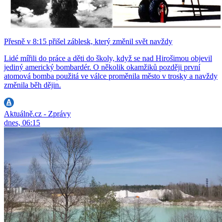
Přesně v 8:15 přišel záblesk, který změnil svět navždy
Lidé mířili do práce a děti do školy, když se nad Hirošimou objevil
jediný americký bombardér. O několik okamžiků později první
atomová bomba použitá ve válce proměnila město v trosky a navždy
změnila běh dějin.
Aktuálně.cz - Zprávy
dnes, 06:15