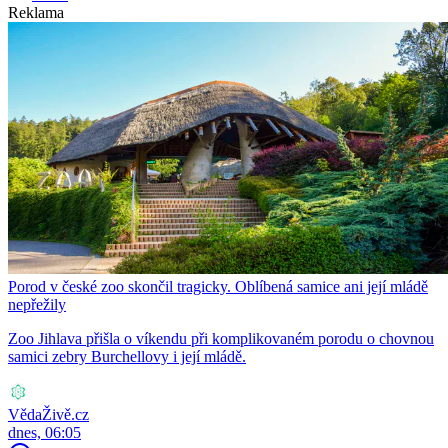
Reklama
Porod v české zoo skončil tragicky. Oblíbená samice ani její mládě
nepřežily
Zoo Jihlava přišla o víkendu při komplikovaném porodu o chovnou
samici zebry Burchellovy i její mládě.
VědaŽivě.cz
dnes, 06:05