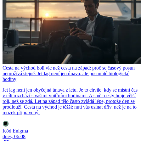
Cesta na východ bolí víc než cesta na západ: proč se časový posun
neprožívá stejně. Jet lag není jen únava, ale posunuté biologické
hodiny
Jet lag není jen obyčejná únava z letu. Je to chvíle, kdy se místní čas
v cíli rozchází s vašimi vnitřními hodinami. A směr cesty hraje větší
roli, než se zdá. Let na západ tělo často zvládá lépe, protože den se
prodlouží. Cesta na východ je těžší: nutí vás usínat dřív, než je na to
mozek připravený.
Kód Enigma
dnes, 06:08