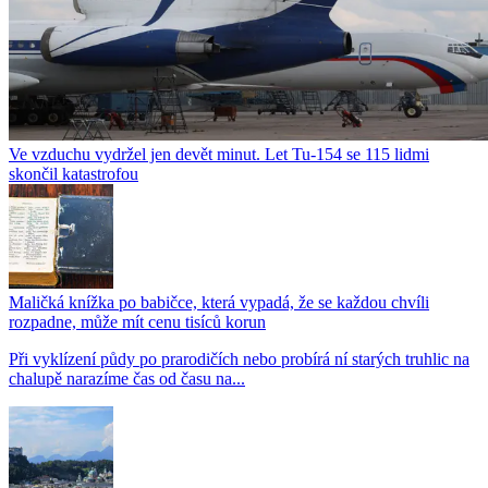
Ve vzduchu vydržel jen devět minut. Let Tu-154 se 115 lidmi
skončil katastrofou
Maličká knížka po babičce, která vypadá, že se každou chvíli
rozpadne, může mít cenu tisíců korun
Při vyklízení půdy po prarodičích nebo probírá ní starých truhlic na
chalupě narazíme čas od času na...