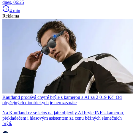
dnes, 06:25
4 min
Reklama
Kaufland prodává chytré brýle s kamerou a AI za 2 019 Kč. Od
obyčejných dioptrických je nerozeznáte
Na Kaufland.cz se letos na jaře objevily AI brýle INF s kamerou,
překladačem i hlasovým asistentem za cenu běžných slunečních
brýlí.