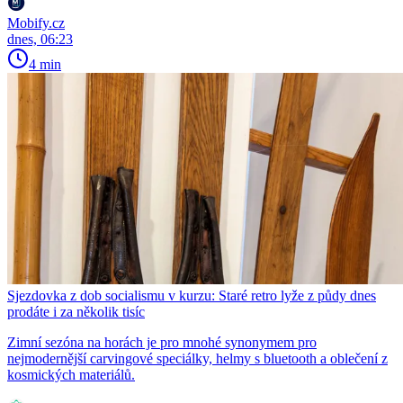
Mobify.cz
dnes, 06:23
4 min
Sjezdovka z dob socialismu v kurzu: Staré retro lyže z půdy dnes
prodáte i za několik tisíc
Zimní sezóna na horách je pro mnohé synonymem pro
nejmodernější carvingové speciálky, helmy s bluetooth a oblečení z
kosmických materiálů.