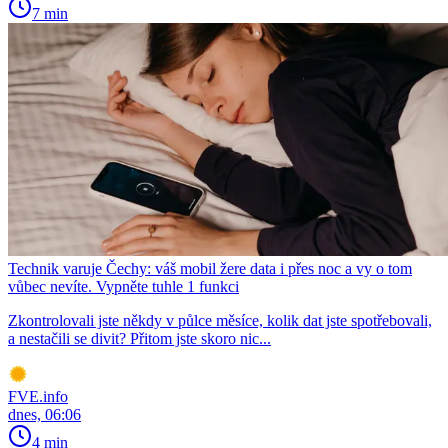
7 min
Technik varuje Čechy: váš mobil žere data i přes noc a vy o tom
vůbec nevíte. Vypněte tuhle 1 funkci
Zkontrolovali jste někdy v půlce měsíce, kolik dat jste spotřebovali,
a nestačili se divit? Přitom jste skoro nic...
FVE.info
dnes, 06:06
4 min