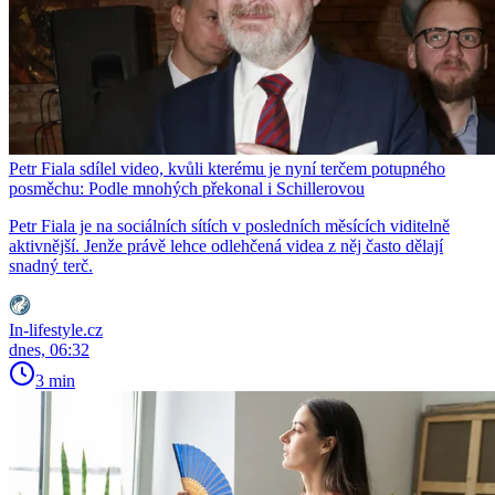
Petr Fiala sdílel video, kvůli kterému je nyní terčem potupného
posměchu: Podle mnohých překonal i Schillerovou
Petr Fiala je na sociálních sítích v posledních měsících viditelně
aktivnější. Jenže právě lehce odlehčená videa z něj často dělají
snadný terč.
In-lifestyle.cz
dnes, 06:32
3 min