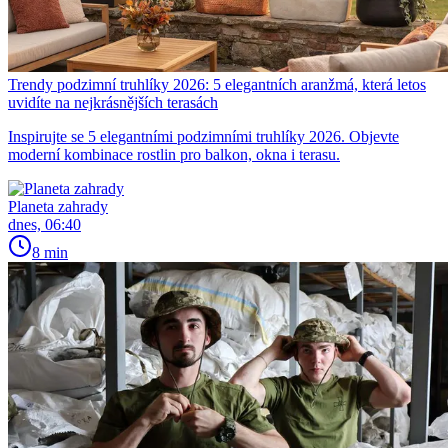
Trendy podzimní truhlíky 2026: 5 elegantních aranžmá, která letos
uvidíte na nejkrásnějších terasách
Inspirujte se 5 elegantními podzimními truhlíky 2026. Objevte
moderní kombinace rostlin pro balkon, okna i terasu.
Planeta zahrady
dnes, 06:40
8 min