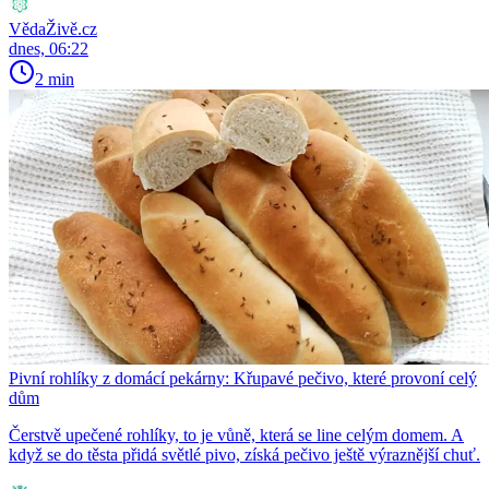
VědaŽivě.cz
dnes, 06:22
2 min
Pivní rohlíky z domácí pekárny: Křupavé pečivo, které provoní celý
dům
Čerstvě upečené rohlíky, to je vůně, která se line celým domem. A
když se do těsta přidá světlé pivo, získá pečivo ještě výraznější chuť.