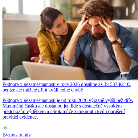
Podpora v nezaměstnanosti v roce 2026 dosáhne až 38 537 Kč. O
peníze ale můžete přijít kvůli jedné chybě
Podpora v nezaměstnanosti je od roku 2026 výrazně vyšší než dřív.
Maximální částku ale dostanou jen lidé s dostatečně vysokým
předchozím výdělkem a nárok může zaniknout i kvůli porušení
pravidel evidence.
Byznys trendy