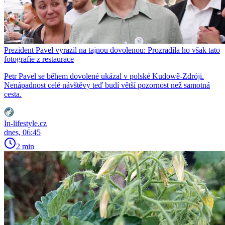
Prezident Pavel vyrazil na tajnou dovolenou: Prozradila ho však tato
fotografie z restaurace
Petr Pavel se během dovolené ukázal v polské Kudowě-Zdróji.
Nenápadnost celé návštěvy teď budí větší pozornost než samotná
cesta.
In-lifestyle.cz
dnes, 06:45
2 min