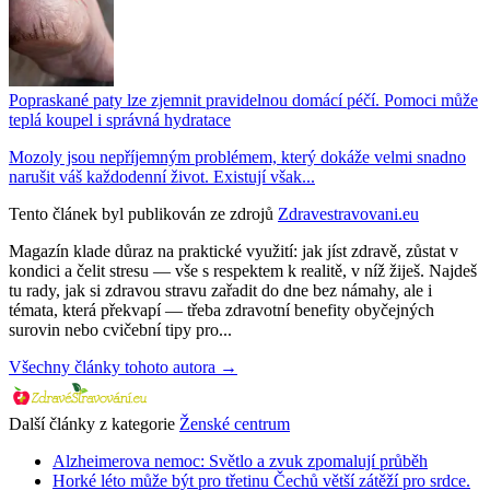
Popraskané paty lze zjemnit pravidelnou domácí péčí. Pomoci může
teplá koupel i správná hydratace
Mozoly jsou nepříjemným problémem, který dokáže velmi snadno
narušit váš každodenní život. Existují však...
Tento článek byl publikován ze zdrojů
Zdravestravovani.eu
Magazín klade důraz na praktické využití: jak jíst zdravě, zůstat v
kondici a čelit stresu — vše s respektem k realitě, v níž žiješ. Najdeš
tu rady, jak si zdravou stravu zařadit do dne bez námahy, ale i
témata, která překvapí — třeba zdravotní benefity obyčejných
surovin nebo cvičební tipy pro...
Všechny články tohoto autora →
Další články z kategorie
Ženské centrum
Alzheimerova nemoc: Světlo a zvuk zpomalují průběh
Horké léto může být pro třetinu Čechů větší zátěží pro srdce.