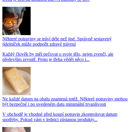
Některé potraviny se tráví déle než jiné. Správně sestavený
jídelníček může podpořit zdravé trávení
Každý člověk by měl pečovat o svoje tělo, nejen zvenčí, ale
především zevnitř. Proto je třeba vědět něco i...
Ne každé datum na obalu znamená totéž. Některé potraviny mohou
být bezpečné i po uvedeném datu minimální trvanlivosti
V obchodě je vhodné před koupí potravin zkontrolovat datum
spotřeby. Pokud vám v lednici zůstanou produkty...