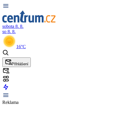
sobota 8. 8.
so 8. 8.
16°C
Přihlášení
Reklama