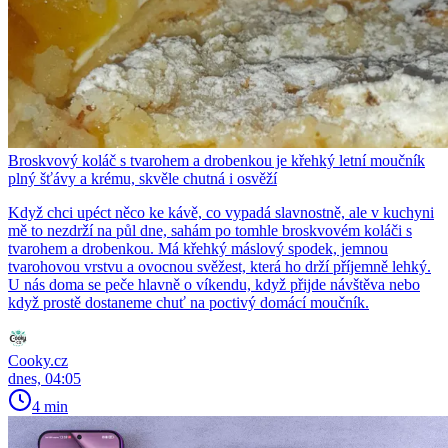
Broskvový koláč s tvarohem a drobenkou je křehký letní moučník
plný šťávy a krému, skvěle chutná i osvěží
Když chci upéct něco ke kávě, co vypadá slavnostně, ale v kuchyni
mě to nezdrží na půl dne, sahám po tomhle broskvovém koláči s
tvarohem a drobenkou. Má křehký máslový spodek, jemnou
tvarohovou vrstvu a ovocnou svěžest, která ho drží příjemně lehký.
U nás doma se peče hlavně o víkendu, když přijde návštěva nebo
když prostě dostaneme chuť na poctivý domácí moučník.
Cooky.cz
dnes, 04:05
4 min