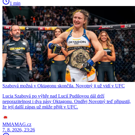
1 min
Szabová možná v Oktagonu skončila. Novotný ji už vidí v UFC
Lucia Szabová po výhře nad Lucií Pudilovou dál drží
neporazitelnost i dva pásy Oktagonu. Ondřej Novotný teď připustil,
že její další zápas už může přijít v UFC.
MMAMAG.cz
7. 8. 2026, 23:26