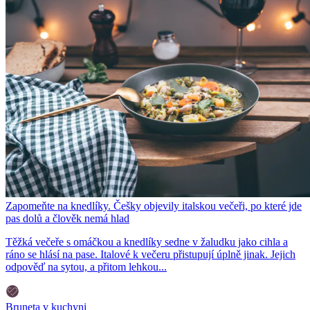
Zapomeňte na knedlíky. Češky objevily italskou večeři, po které jde
pas dolů a člověk nemá hlad
Těžká večeře s omáčkou a knedlíky sedne v žaludku jako cihla a
ráno se hlásí na pase. Italové k večeru přistupují úplně jinak. Jejich
odpověď na sytou, a přitom lehkou...
Bruneta v kuchyni