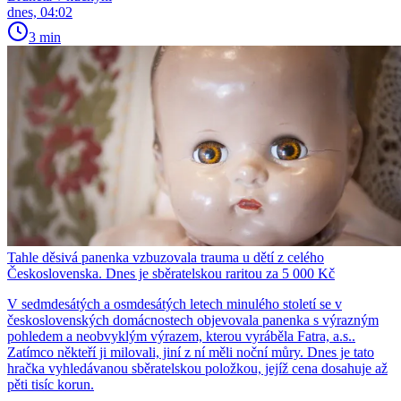
dnes, 04:02
3 min
Tahle děsivá panenka vzbuzovala trauma u dětí z celého
Československa. Dnes je sběratelskou raritou za 5 000 Kč
V sedmdesátých a osmdesátých letech minulého století se v
československých domácnostech objevovala panenka s výrazným
pohledem a neobvyklým výrazem, kterou vyráběla Fatra, a.s..
Zatímco někteří ji milovali, jiní z ní měli noční můry. Dnes je tato
hračka vyhledávanou sběratelskou položkou, jejíž cena dosahuje až
pěti tisíc korun.