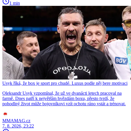
1 min
Usyk říká, že box je sport pro chudé. Luxus podle něj bere motivaci
Oleksandr Usyk vzpomínal, že už ve dvanácti letech pracoval na
farmě. Dnes patří k největším hvězdám boxu, přesto tvrdí, že
pohodlný život může bojovníkovi vzít ochotu ráno vstát a trénovat.
MMAMAG.cz
7. 8. 2026, 23:22