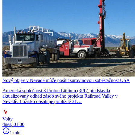
Nový objev v Nevadě může posílit surovinovou soběstačnost USA
Americká společnost 3 Proton Lithium (3PL) představila
aktualizovaný odhad zásob svého projektu Railroad Valley v
Nevadě. Ložisko obsahuje přibližně 31…
Volty
dnes, 01:00
1 min