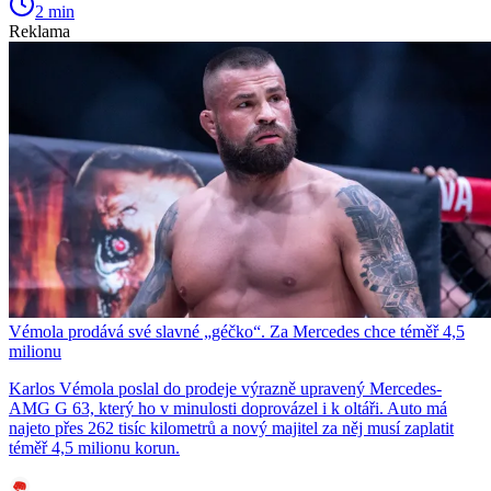
2 min
Reklama
Vémola prodává své slavné „géčko“. Za Mercedes chce téměř 4,5
milionu
Karlos Vémola poslal do prodeje výrazně upravený Mercedes-
AMG G 63, který ho v minulosti doprovázel i k oltáři. Auto má
najeto přes 262 tisíc kilometrů a nový majitel za něj musí zaplatit
téměř 4,5 milionu korun.