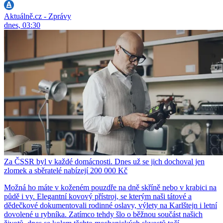
Aktuálně.cz - Zprávy
dnes, 03:30
Za ČSSR byl v každé domácnosti. Dnes už se jich dochoval jen
zlomek a sběratelé nabízejí 200 000 Kč
Možná ho máte v koženém pouzdře na dně skříně nebo v krabici na
půdě i vy. Elegantní kovový přístroj, se kterým naši tátové a
dědečkové dokumentovali rodinné oslavy, výlety na Karlštejn i letní
dovolené u rybníka. Zatímco tehdy šlo o běžnou součást našich