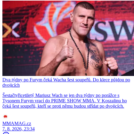
Dva týdny po Furym čeká Wacha šest soupeřů. Do klece půjdou po
dvojicích
Šestačtyřicetiletý Mariusz Wach se jen dva týdny po porážce s
Tysonem Furym vrací do PRIME SHOW MMA. V Koszalinu ho
čeká šest soupeřů, kteří se proti němu budou střídat po dvojicích.
MMAMAG.cz
7. 8. 2026, 23:34