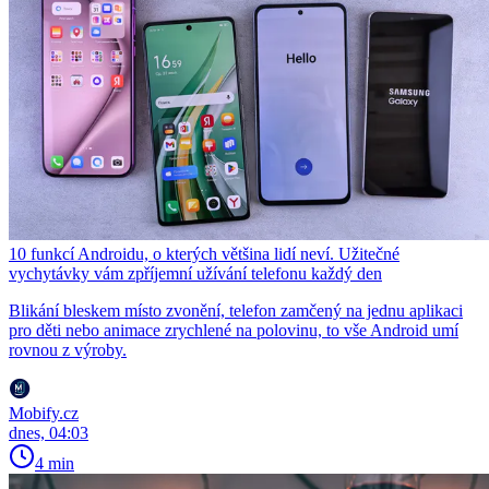
10 funkcí Androidu, o kterých většina lidí neví. Užitečné
vychytávky vám zpříjemní užívání telefonu každý den
Blikání bleskem místo zvonění, telefon zamčený na jednu aplikaci
pro děti nebo animace zrychlené na polovinu, to vše Android umí
rovnou z výroby.
Mobify.cz
dnes, 04:03
4 min