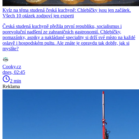
Kvíz na téma studená česká kuchyně: Chlebíčky jsou jen začátek.
Všech 10 otázek zodpoví jen experti
Česká studená kuchyně přežila první republiku, socialismus i
porevoluční nadšení ze zahraničních gastronomií. Chlebíčky,
pomazánky, aspiky a nakládané speciality si drží své místo na každé
oslavě i hospodském pultu. Ale znáte je opravdu tak dobře, jak si
myslíte?
Cooky.cz
dnes, 02:45
2 min
Reklama