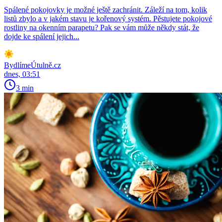
Spálené pokojovky je možné ještě zachránit. Záleží na tom, kolik
listů zbylo a v jakém stavu je kořenový systém. Pěstujete pokojové
rostliny na okenním parapetu? Pak se vám může někdy stát, že
dojde ke spálení jejich...
BydlímeÚtulně.cz
dnes, 03:51
3 min