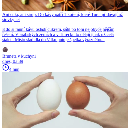
Ani cukr, ani sirup. Do kávy patří 1 koření, které Turci přidávají už
stovky let
Kdo si ranní kávu osladí cukrem, sáhl po tom nejobyčejnějším
řešení. V arabských zemích a v Turecku to dělají jinak už celá
staletí. Místo sladidla do šálku putuje špetka výrazného...
Bruneta v kuchyni
dnes, 03:39
4 min