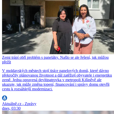
Zemi trápí obří problém s paneláky. Našlo se ale řešení, jak můžou
přežít
V moldavských městech stojí tisíce panelových domů, které dávno
překročily plánovanou životnost a dál zatěžují obyvatele i energetiku
země. Jedna opravená devítipatrovka v metropoli Kišiněvě ale
ukazuje, jak může změna topení, financování i správy domu otevřít
cestu k rozsáhlejší modernizaci.
Aktuálně.cz - Zprávy
dnes, 03:30