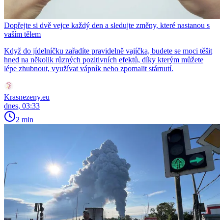
Dopřejte si dvě vejce každý den a sledujte změny, které nastanou s
vaším tělem
Když do jídelníčku zařadíte pravidelně vajíčka, budete se moci těšit
hned na několik různých pozitivních efektů, díky kterým můžete
lépe zhubnout, využívat vápník nebo zpomalit stárnutí.
Krasnezeny.eu
dnes, 03:33
2 min