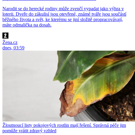
Narodit se do herecké rodiny může zvenčí vypadat jako výhra v
loterii. Dveře do zákulisí jsou otevřené, známé tváře jsou součástí
běžného života a svět, ke kterému se jiní složitě propracovávají,
máte odmalička na dosah.
Žena.cz
dnes, 03:59
Žloutnoucí listy pokojových rostlin mají řešení. Správná péče jim
pomůže vrátit zdravý vzhled