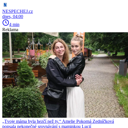
NESPECHEJ.cz
dnes, 04:00
4 min
Reklama
„Tvoje máma byla hezčí než ty.“ Amelie Pokorná Zedníčková
popsala nekonečné srovnávání s maminkou Lucií