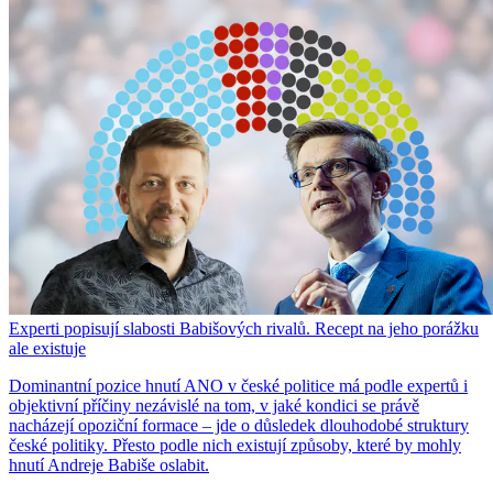
Experti popisují slabosti Babišových rivalů. Recept na jeho porážku
ale existuje
Dominantní pozice hnutí ANO v české politice má podle expertů i
objektivní příčiny nezávislé na tom, v jaké kondici se právě
nacházejí opoziční formace – jde o důsledek dlouhodobé struktury
české politiky. Přesto podle nich existují způsoby, které by mohly
hnutí Andreje Babiše oslabit.