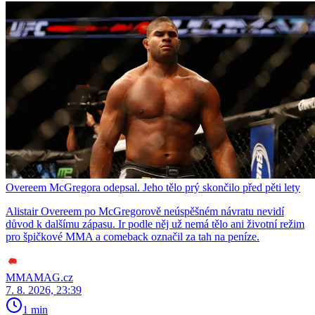
Overeem McGregora odepsal. Jeho tělo prý skončilo před pěti lety
Alistair Overeem po McGregorově neúspěšném návratu nevidí
důvod k dalšímu zápasu. Ir podle něj už nemá tělo ani životní režim
pro špičkové MMA a comeback označil za tah na peníze.
MMAMAG.cz
7. 8. 2026, 23:39
1 min