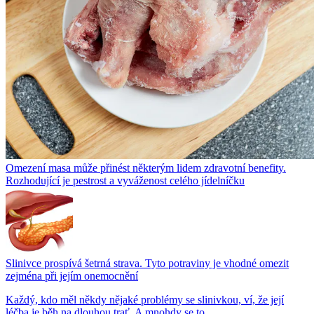
Omezení masa může přinést některým lidem zdravotní benefity.
Rozhodující je pestrost a vyváženost celého jídelníčku
Slinivce prospívá šetrná strava. Tyto potraviny je vhodné omezit
zejména při jejím onemocnění
Každý, kdo měl někdy nějaké problémy se slinivkou, ví, že její
léčba je běh na dlouhou trať. A mnohdy se to...