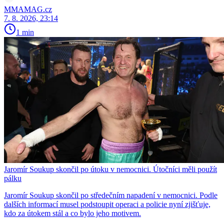
MMAMAG.cz
7. 8. 2026, 23:14
1 min
Jaromír Soukup skončil po útoku v nemocnici. Útočníci měli použít
pálku
Jaromír Soukup skončil po středečním napadení v nemocnici. Podle
dalších informací musel podstoupit operaci a policie nyní zjišťuje,
kdo za útokem stál a co bylo jeho motivem.