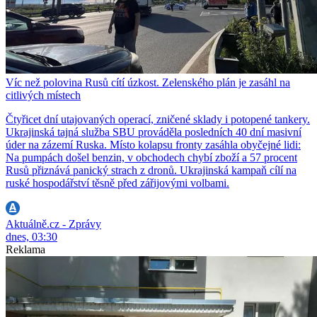
Víc než polovina Rusů cítí úzkost. Zelenského plán je zasáhl na
citlivých místech
Čtyřicet dní utajovaných operací, zničené sklady i potopené tankery.
Ukrajinská tajná služba SBU prováděla posledních 40 dní masivní
úder na zázemí Ruska. Místo kolapsu fronty zasáhla obyčejné lidi:
Na pumpách došel benzin, v obchodech chybí zboží a 57 procent
Rusů přiznává panický strach z dronů. Ukrajinská kampaň cílí na
ruské hospodářství těsně před zářijovými volbami.
Aktuálně.cz - Zprávy
dnes, 03:30
Reklama