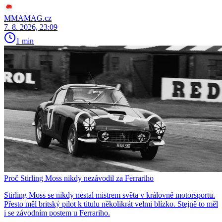
MMAMAG.cz
7. 8. 2026, 23:09
1 min
Proč Stirling Moss nikdy nezávodil za Ferrariho
Stirling Moss se nikdy nestal mistrem světa v královně motorsportu.
Přesto měl britský pilot k titulu několikrát velmi blízko. Stejně to měl
i se závodním postem u Ferrariho.