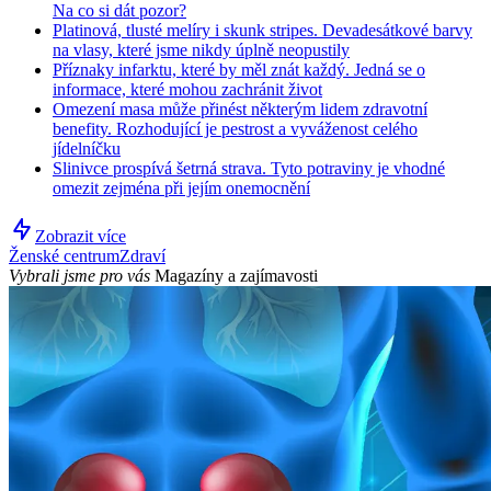
Na co si dát pozor?
Platinová, tlusté melíry i skunk stripes. Devadesátkové barvy
na vlasy, které jsme nikdy úplně neopustily
Příznaky infarktu, které by měl znát každý. Jedná se o
informace, které mohou zachránit život
Omezení masa může přinést některým lidem zdravotní
benefity. Rozhodující je pestrost a vyváženost celého
jídelníčku
Slinivce prospívá šetrná strava. Tyto potraviny je vhodné
omezit zejména při jejím onemocnění
Zobrazit více
Ženské centrum
Zdraví
Vybrali jsme pro vás
Magazíny a zajímavosti