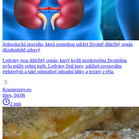
Jednoduchá pravidla, která pomohou udržet životně důležitý orgán
dlouhodobě zdravý
Ledviny jsou důležitý orgán, který kvůli nezdravému životnímu
stylu může velmi trpět. Ledviny čistí krev, udržují rovnováhu
elektrolytů a také odstraňují odpadní látky a toxiny z těla.
Krasnezeny.eu
dnes, 04:06
2 min