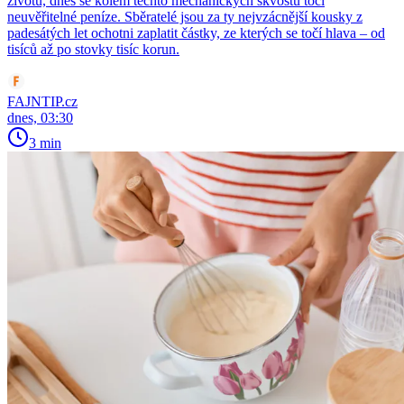
životů, dnes se kolem těchto mechanických skvostů točí
neuvěřitelné peníze. Sběratelé jsou za ty nejvzácnější kousky z
padesátých let ochotni zaplatit částky, ze kterých se točí hlava – od
tisíců až po stovky tisíc korun.
FAJNTIP.cz
dnes, 03:30
3 min