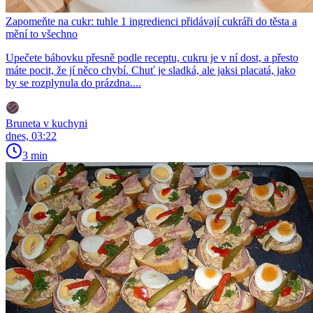
Zapomeňte na cukr: tuhle 1 ingredienci přidávají cukráři do těsta a
mění to všechno
Upečete bábovku přesně podle receptu, cukru je v ní dost, a přesto
máte pocit, že jí něco chybí. Chuť je sladká, ale jaksi placatá, jako
by se rozplynula do prázdna....
Bruneta v kuchyni
dnes, 03:22
3 min