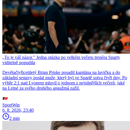
„To je váš názor." Jedna otázka po velkém večeru trenéra Sparty
viditelně popudila
Devětačtyřicetiletý Brian Priske posadil kapitána na lavičku a do
základní sestavy poslal muže, který byl ve Spartě sotva čtyři dny. Po
výhře 2:1 nad Lyonem mluvil o jednom z nejsilnějších večerů, jaké
na Letné za svého druhého angažmá zažil.
SportWin
6. 8. 2026, 23:40
2 min