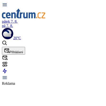
pátek 7. 8.
pá 7. 8.
20°C
Přihlášení
Reklama