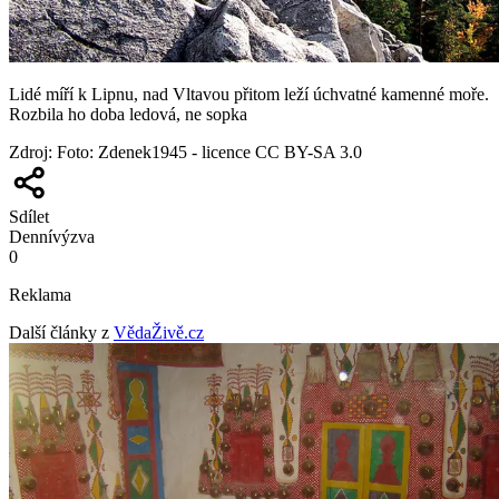
Lidé míří k Lipnu, nad Vltavou přitom leží úchvatné kamenné moře.
Rozbila ho doba ledová, ne sopka
Zdroj
:
Foto: Zdenek1945 - licence CC BY-SA 3.0
Sdílet
Denní
výzva
0
Reklama
Další články z
VědaŽivě.cz