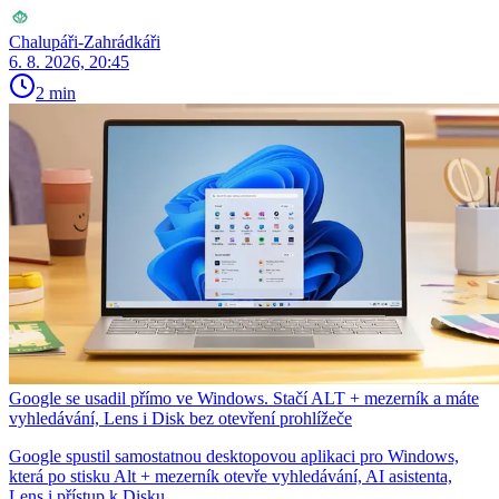
Chalupáři-Zahrádkáři
6. 8. 2026, 20:45
2 min
Google se usadil přímo ve Windows. Stačí ALT + mezerník a máte
vyhledávání, Lens i Disk bez otevření prohlížeče
Google spustil samostatnou desktopovou aplikaci pro Windows,
která po stisku Alt + mezerník otevře vyhledávání, AI asistenta,
Lens i přístup k Disku.