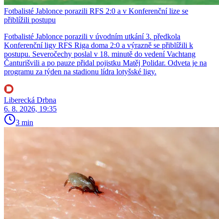
Fotbalisté Jablonce porazili RFS 2:0 a v Konferenční lize se
přiblížili postupu
Fotbalisté Jablonce porazili v úvodním utkání 3. předkola
Konferenční ligy RFS Riga doma 2:0 a výrazně se přiblížili k
postupu. Severočechy poslal v 18. minutě do vedení Vachtang
Čanturišvili a po pauze přidal pojistku Matěj Polidar. Odveta je na
programu za týden na stadionu lídra lotyšské ligy.
Liberecká Drbna
6. 8. 2026, 19:35
3 min