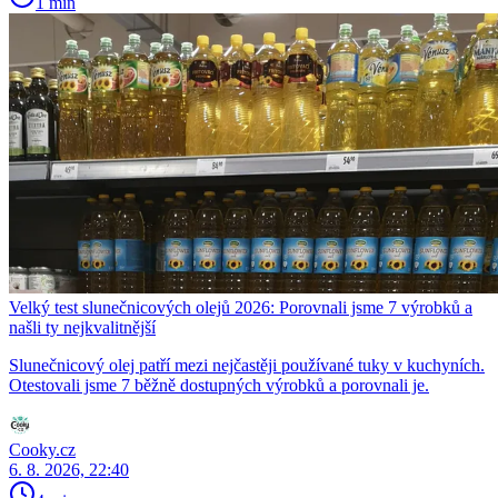
1 min
Velký test slunečnicových olejů 2026: Porovnali jsme 7 výrobků a
našli ty nejkvalitnější
Slunečnicový olej patří mezi nejčastěji používané tuky v kuchyních.
Otestovali jsme 7 běžně dostupných výrobků a porovnali je.
Cooky.cz
6. 8. 2026, 22:40