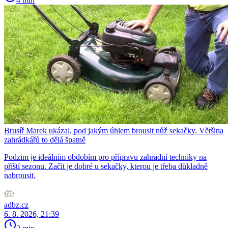
Brusíř Marek ukázal, pod jakým úhlem brousit nůž sekačky. Většina
zahrádkářů to dělá špatně
Podzim je ideálním obdobím pro přípravu zahradní techniky na
příští sezonu. Začít je dobré u sekačky, kterou je třeba důkladně
nabrousit.
adbz.cz
6. 8. 2026, 21:39