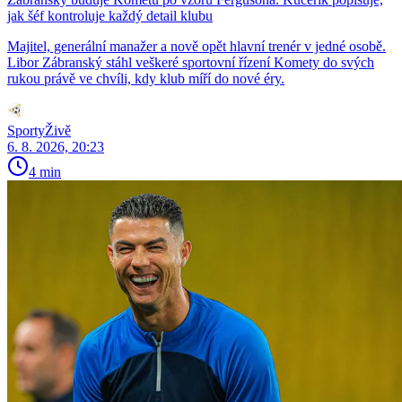
jak šéf kontroluje každý detail klubu
Majitel, generální manažer a nově opět hlavní trenér v jedné osobě.
Libor Zábranský stáhl veškeré sportovní řízení Komety do svých
rukou právě ve chvíli, kdy klub míří do nové éry.
SportyŽivě
6. 8. 2026, 20:23
4 min