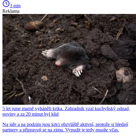
3 min
Reklama
5 let jsme marně vyháněli krtka. Zahradník vzal kuchyňský odpad,
noviny a za 20 minut byl klid
Na jaře a na podzim jsou krtci obzvláště aktivní, protože si hledají
partnery a připravují se na zimu. Vypudit je tedy musíte včas.