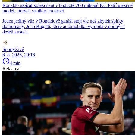
Ronaldo ukázal kolekci aut v hodnotě 700 milionů Kč. Patří mezi ně
model, kterých vzniklo jen deset
Jeden jediný vůz v Ronaldově garáži stojí víc než zbytek sbírky
dohromady. Je to Bugatti, které automobilka vyrobila v pouhých
deseti kusech.
SportyŽivě
6. 8. 2026, 20:16
4 min
Reklama