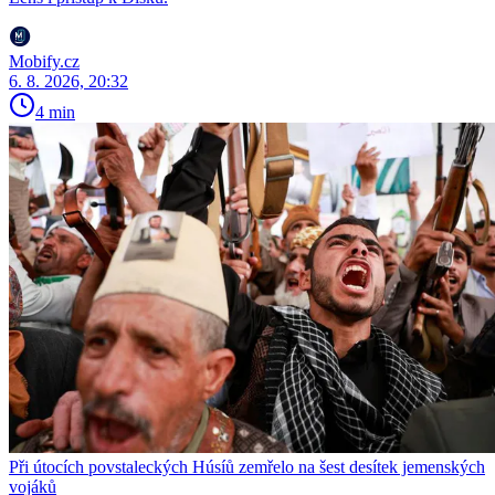
Mobify.cz
6. 8. 2026, 20:32
4 min
Při útocích povstaleckých Húsíů zemřelo na šest desítek jemenských
vojáků