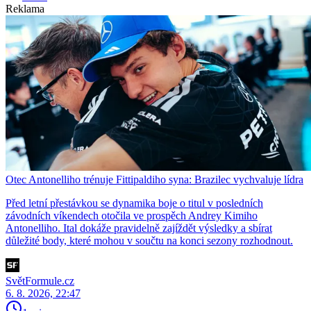
Reklama
Otec Antonelliho trénuje Fittipaldiho syna: Brazilec vychvaluje lídra
Před letní přestávkou se dynamika boje o titul v posledních
závodních víkendech otočila ve prospěch Andrey Kimiho
Antonelliho. Ital dokáže pravidelně zajíždět výsledky a sbírat
důležité body, které mohou v součtu na konci sezony rozhodnout.
SvětFormule.cz
6. 8. 2026, 22:47