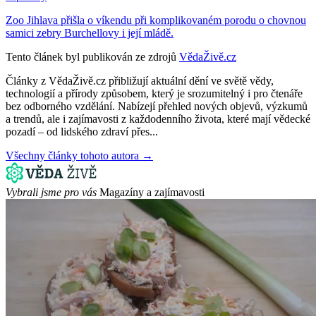
Zoo Jihlava přišla o víkendu při komplikovaném porodu o chovnou
samici zebry Burchellovy i její mládě.
Tento článek byl publikován ze zdrojů
VědaŽivě.cz
Články z VědaŽivě.cz přibližují aktuální dění ve světě vědy,
technologií a přírody způsobem, který je srozumitelný i pro čtenáře
bez odborného vzdělání. Nabízejí přehled nových objevů, výzkumů
a trendů, ale i zajímavosti z každodenního života, které mají vědecké
pozadí – od lidského zdraví přes...
Všechny články tohoto autora →
Vybrali jsme pro vás
Magazíny a zajímavosti