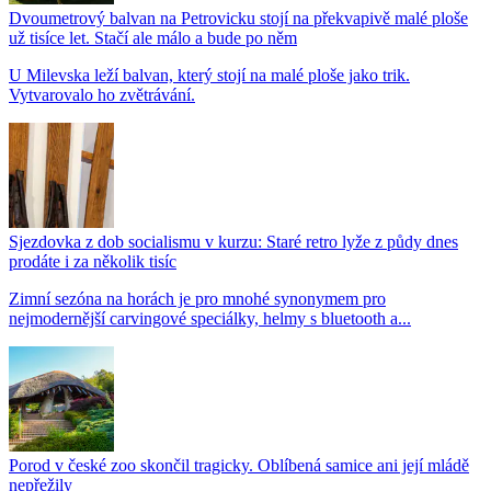
Dvoumetrový balvan na Petrovicku stojí na překvapivě malé ploše
už tisíce let. Stačí ale málo a bude po něm
U Milevska leží balvan, který stojí na malé ploše jako trik.
Vytvarovalo ho zvětrávání.
Sjezdovka z dob socialismu v kurzu: Staré retro lyže z půdy dnes
prodáte i za několik tisíc
Zimní sezóna na horách je pro mnohé synonymem pro
nejmodernější carvingové speciálky, helmy s bluetooth a...
Porod v české zoo skončil tragicky. Oblíbená samice ani její mládě
nepřežily