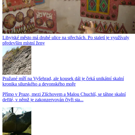
Libyjské město má druhé ulice na střechách. Po staletí je využívaly
především místní ženy
Pražané míří na Vyšehrad, ale kousek dál je čeká unikátní skalní
kronika silurského a devonského moře
Přímo v Praze, mezi Zlíchovem a Malou Chuchlí, se táhne skalní
defilé, v němž je zakonzervován čtyři sta...