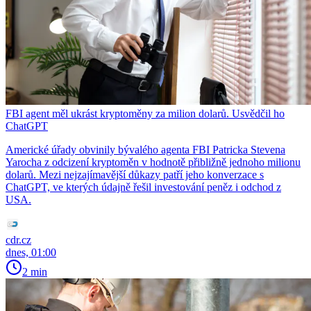
FBI agent měl ukrást kryptoměny za milion dolarů. Usvědčil ho
ChatGPT
Americké úřady obvinily bývalého agenta FBI Patricka Stevena
Yarocha z odcizení kryptoměn v hodnotě přibližně jednoho milionu
dolarů. Mezi nejzajímavější důkazy patří jeho konverzace s
ChatGPT, ve kterých údajně řešil investování peněz i odchod z
USA.
cdr.cz
dnes, 01:00
2 min