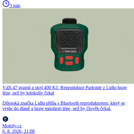
3 min
Váží 47 gramů a stojí 400 Kč. Reproduktor Parkside z Lidlu hraje
lépe, než by kdokoliv čekal
Dílenská značka Lidlu přišla s Bluetooth reproduktorem, který se
vejde do dlaně a hraje mnohem lépe, než by člověk čekal.
Mobify.cz
6. 8. 2026, 21:08