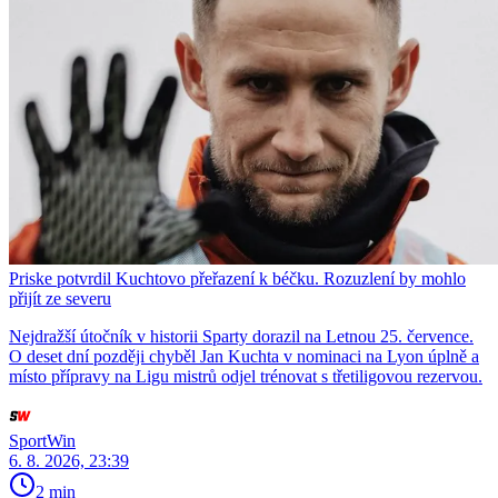
Priske potvrdil Kuchtovo přeřazení k béčku. Rozuzlení by mohlo
přijít ze severu
Nejdražší útočník v historii Sparty dorazil na Letnou 25. července.
O deset dní později chyběl Jan Kuchta v nominaci na Lyon úplně a
místo přípravy na Ligu mistrů odjel trénovat s třetiligovou rezervou.
SportWin
6. 8. 2026, 23:39
2 min