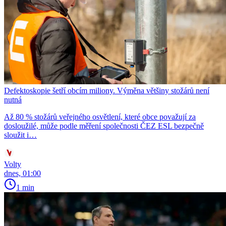
Defektoskopie šetří obcím miliony. Výměna většiny stožárů není
nutná
Až 80 % stožárů veřejného osvětlení, které obce považují za
dosloužilé, může podle měření společnosti ČEZ ESL bezpečně
sloužit i…
Volty
dnes, 01:00
1 min