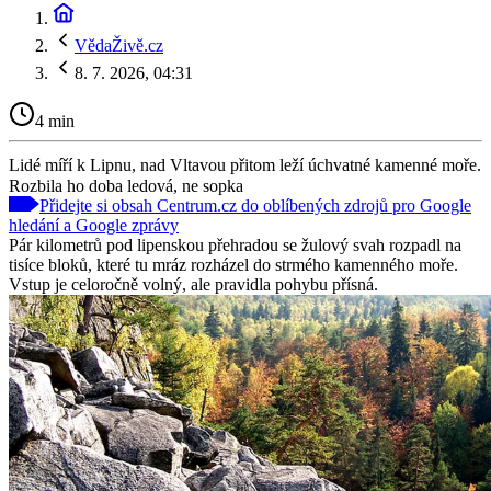
VědaŽivě.cz
8. 7. 2026, 04:31
4 min
Lidé míří k Lipnu, nad Vltavou přitom leží úchvatné kamenné moře.
Rozbila ho doba ledová, ne sopka
Přidejte si obsah Centrum.cz do oblíbených zdrojů pro Google
hledání a Google zprávy
Pár kilometrů pod lipenskou přehradou se žulový svah rozpadl na
tisíce bloků, které tu mráz rozházel do strmého kamenného moře.
Vstup je celoročně volný, ale pravidla pohybu přísná.