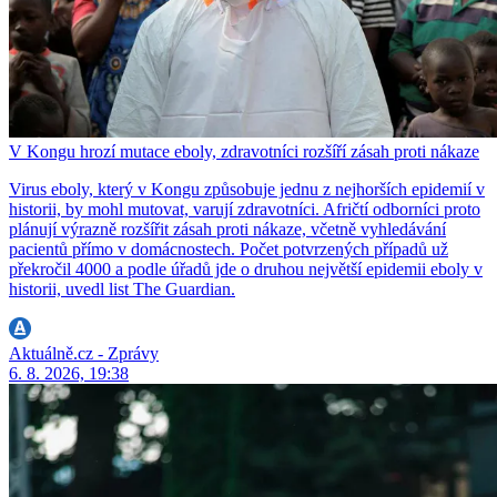
V Kongu hrozí mutace eboly, zdravotníci rozšíří zásah proti nákaze
Virus eboly, který v Kongu způsobuje jednu z nejhorších epidemií v
historii, by mohl mutovat, varují zdravotníci. Afričtí odborníci proto
plánují výrazně rozšířit zásah proti nákaze, včetně vyhledávání
pacientů přímo v domácnostech. Počet potvrzených případů už
překročil 4000 a podle úřadů jde o druhou největší epidemii eboly v
historii, uvedl list The Guardian.
Aktuálně.cz - Zprávy
6. 8. 2026, 19:38