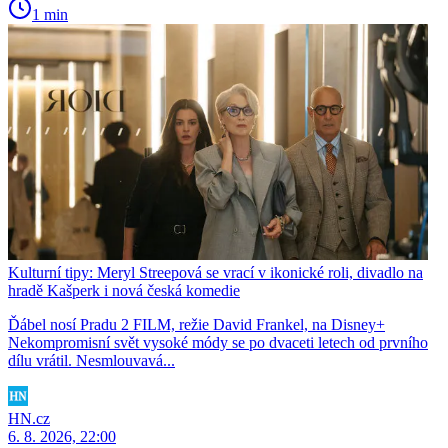
1 min
Kulturní tipy: Meryl Streepová se vrací v ikonické roli, divadlo na
hradě Kašperk i nová česká komedie
Ďábel nosí Pradu 2 FILM, režie David Frankel, na Disney+
Nekompromisní svět vysoké módy se po dvaceti letech od prvního
dílu vrátil. Nesmlouvavá...
HN.cz
6. 8. 2026, 22:00