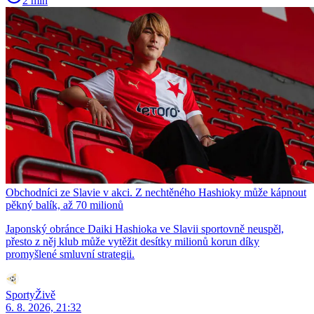
2 min
Obchodníci ze Slavie v akci. Z nechtěného Hashioky může kápnout
pěkný balík, až 70 milionů
Japonský obránce Daiki Hashioka ve Slavii sportovně neuspěl,
přesto z něj klub může vytěžit desítky milionů korun díky
promyšlené smluvní strategii.
SportyŽivě
6. 8. 2026, 21:32