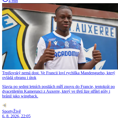
4 min
Trpišovský nemá dost. Ve Francii loví rychlíka Mandengueho, který
ovládá obranu i útok
Slavia po sedmi letních posilách míří znovu do Francie, tentokrát po
dvacetiletém Kamerunci z Auxerre, který ve třetí lize střílel góly i
bránil jako wingback.
SportyŽivě
6. 8. 2026, 22:05