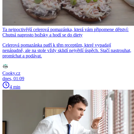
Ta nejpoctivější celerová pomazánka, která vám připomene dětství:
Chutná naprosto božsky a hodí se do diety
Celerová pomazánka patří k těm receptům, které vypadají
nenápadně, ale na stole vždy sklidí největší úspěch. Stačí nastrouhat,
promíchat a podávat.
Cooky.cz
dnes, 01:09
4 min