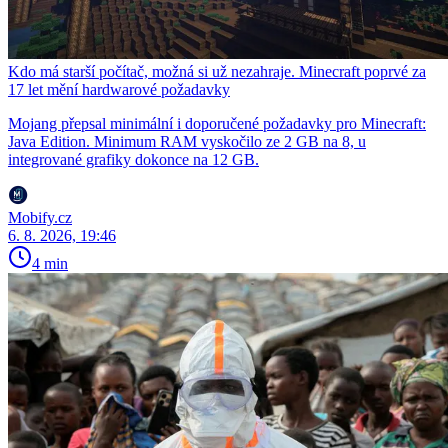
Kdo má starší počítač, možná si už nezahraje. Minecraft poprvé za
17 let mění hardwarové požadavky
Mojang přepsal minimální i doporučené požadavky pro Minecraft:
Java Edition. Minimum RAM vyskočilo ze 2 GB na 8, u
integrované grafiky dokonce na 12 GB.
Mobify.cz
6. 8. 2026, 19:46
4 min