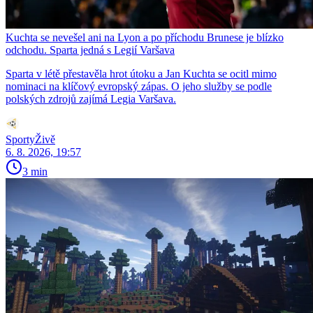
Kuchta se nevešel ani na Lyon a po příchodu Brunese je blízko
odchodu. Sparta jedná s Legií Varšava
Sparta v létě přestavěla hrot útoku a Jan Kuchta se ocitl mimo
nominaci na klíčový evropský zápas. O jeho služby se podle
polských zdrojů zajímá Legia Varšava.
SportyŽivě
6. 8. 2026, 19:57
3 min