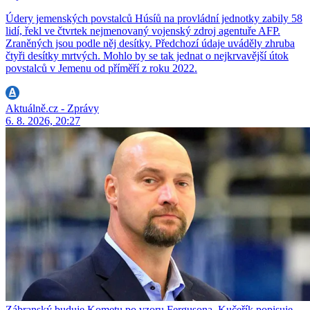
Údery jemenských povstalců Húsíů na provládní jednotky zabily 58
lidí, řekl ve čtvrtek nejmenovaný vojenský zdroj agentuře AFP.
Zraněných jsou podle něj desítky. Předchozí údaje uváděly zhruba
čtyři desítky mrtvých. Mohlo by se tak jednat o nejkrvavější útok
povstalců v Jemenu od příměří z roku 2022.
Aktuálně.cz - Zprávy
6. 8. 2026, 20:27
Zábranský buduje Kometu po vzoru Fergusona. Kučeřík popisuje,