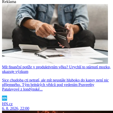
Reklama
Mít finanční potíže v produktivním věku? Urychlí to stárnutí mozku,
ukazuje výzkum
Sice chudoba cti netratí, ale mít neustále hluboko do kapsy není nic
příjemného. Tým britských vědců pod vedením Praveethy
Patalayové z londýnské...
HN.cz
6. 8. 2026, 22:00