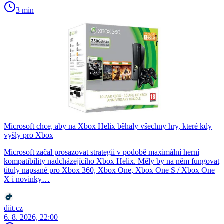
3 min
Microsoft chce, aby na Xbox Helix běhaly všechny hry, které kdy
vyšly pro Xbox
Microsoft začal prosazovat strategii v podobě maximální herní
kompatibility nadcházejícího Xbox Helix. Měly by na něm fungovat
tituly napsané pro Xbox 360, Xbox One, Xbox One S / Xbox One
X i novinky…
diit.cz
6. 8. 2026, 22:00