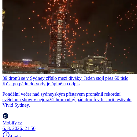
89 dronů se v Sydney zřítilo mezi diváky. Jeden stojí přes 60 tisíc
Kč a po pádu do vody je úplně na odpis
Pondělní večer nad sydneyským přístavem proměnil rekordní
světelnou show v nejdražší hromadný pád dronů v historii festivalu
Vivid Sydney.
Mobify.cz
6. 8. 2026, 21:56
4 min