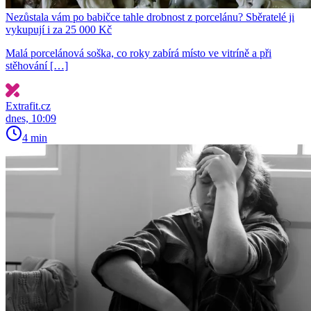
Nezůstala vám po babičce tahle drobnost z porcelánu? Sběratelé ji
vykupují i za 25 000 Kč
Malá porcelánová soška, co roky zabírá místo ve vitríně a při
stěhování […]
Extrafit.cz
dnes, 10:09
4 min