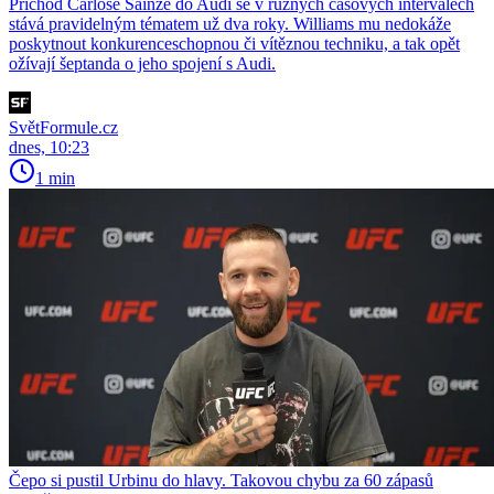
Příchod Carlose Sainze do Audi se v různých časových intervalech
stává pravidelným tématem už dva roky. Williams mu nedokáže
poskytnout konkurenceschopnou či vítěznou techniku, a tak opět
ožívají šeptanda o jeho spojení s Audi.
SvětFormule.cz
dnes, 10:23
1 min
Čepo si pustil Urbinu do hlavy. Takovou chybu za 60 zápasů