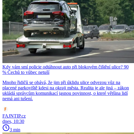
Kdy vám smí policie odtáhnout auto při blokovém čištění ulice? 90
% Čechů to vůbec netuší
Mnoho řidičů se obává, že jim při úklidu ulice odvezou vůz na
placené parkoviště kdesi na okraji města. Realita je ale jiná – zákon
ukládá správcům komunikací jasnou povinnost, o které většina lidí
nemá ani tušení.
FAJNTIP.cz
dnes, 10:30
3 min