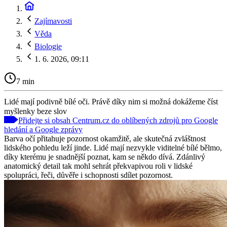
Zajímavosti
Věda
Biologie
1. 6. 2026, 09:11
7 min
Lidé mají podivně bílé oči. Právě díky nim si možná dokážeme číst
myšlenky beze slov
Přidejte si obsah Centrum.cz do oblíbených zdrojů pro Google
hledání a Google zprávy
Barva očí přitahuje pozornost okamžitě, ale skutečná zvláštnost
lidského pohledu leží jinde. Lidé mají nezvykle viditelné bílé bělmo,
díky kterému je snadnější poznat, kam se někdo dívá. Zdánlivý
anatomický detail tak mohl sehrát překvapivou roli v lidské
spolupráci, řeči, důvěře i schopnosti sdílet pozornost.