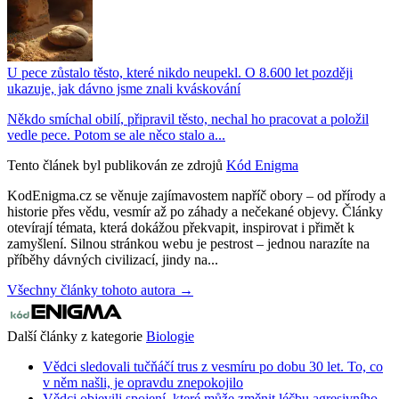
U pece zůstalo těsto, které nikdo neupekl. O 8.600 let později
ukazuje, jak dávno jsme znali kváskování
Někdo smíchal obilí, připravil těsto, nechal ho pracovat a položil
vedle pece. Potom se ale něco stalo a...
Tento článek byl publikován ze zdrojů
Kód Enigma
KodEnigma.cz se věnuje zajímavostem napříč obory – od přírody a
historie přes vědu, vesmír až po záhady a nečekané objevy. Články
otevírají témata, která dokážou překvapit, inspirovat i přimět k
zamyšlení. Silnou stránkou webu je pestrost – jednou narazíte na
příběhy dávných civilizací, jindy na...
Všechny články tohoto autora →
Další články z kategorie
Biologie
Vědci sledovali tučňáčí trus z vesmíru po dobu 30 let. To, co
v něm našli, je opravdu znepokojilo
Vědci objevili spojení, které může změnit léčbu agresivního