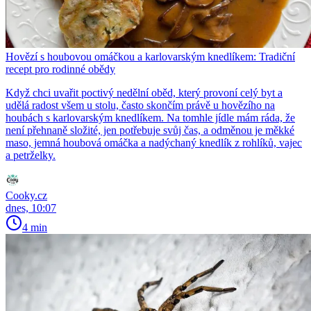
Hovězí s houbovou omáčkou a karlovarským knedlíkem: Tradiční
recept pro rodinné obědy
Když chci uvařit poctivý nedělní oběd, který provoní celý byt a
udělá radost všem u stolu, často skončím právě u hovězího na
houbách s karlovarským knedlíkem. Na tomhle jídle mám ráda, že
není přehnaně složité, jen potřebuje svůj čas, a odměnou je měkké
maso, jemná houbová omáčka a nadýchaný knedlík z rohlíků, vajec
a petrželky.
Cooky.cz
dnes, 10:07
4 min