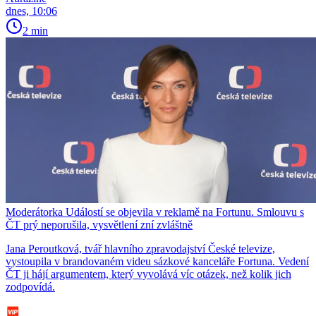
dnes, 10:06
2 min
Moderátorka Událostí se objevila v reklamě na Fortunu. Smlouvu s
ČT prý neporušila, vysvětlení zní zvláštně
Jana Peroutková, tvář hlavního zpravodajství České televize,
vystoupila v brandovaném videu sázkové kanceláře Fortuna. Vedení
ČT ji hájí argumentem, který vyvolává víc otázek, než kolik jich
zodpovídá.