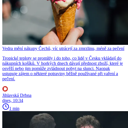
Vedra mění nákupy Čechů, víc utrácejí za zmrzlinu, méně za pečení
Tropické teploty se promítly i do toho, co lidé v Česku vkládají do
nákupních košíků. V horkých dnech dávají přednost zboží, které je
osvěží nebo jim pomůže zvládnout pobyt na slunci. Naopak
ustupuje zájem o některé potraviny běžně používané při vaření a
pečení.
Jihlavská Drbna
dnes, 10:34
1 min