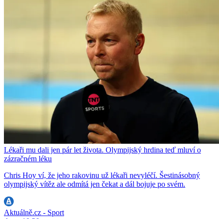
Lékaři mu dali jen pár let života. Olympijský hrdina teď mluví o
zázračném léku
Chris Hoy ví, že jeho rakovinu už lékaři nevyléčí. Šestinásobný
olympijský vítěz ale odmítá jen čekat a dál bojuje po svém.
Aktuálně.cz - Sport