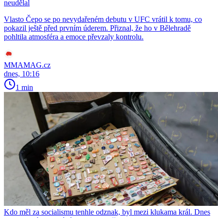
neudělal
Vlasto Čepo se po nevydařeném debutu v UFC vrátil k tomu, co
pokazil ještě před prvním úderem. Přiznal, že ho v Bělehradě
pohltila atmosféra a emoce převzaly kontrolu.
MMAMAG.cz
dnes, 10:16
1 min
Kdo měl za socialismu tenhle odznak, byl mezi klukama král. Dnes