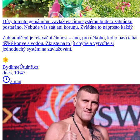
Díky tomuto geniálnímu zavlažovacímu systému bude o zahrádku
postaráno. Nebude vás stát ani korunu. Zvládne to naprosto každý
Zahradničení je relaxační činnost – ano, pro někoho, koho baví tahat
těžké konve s vodou. Zkuste na to jít chytře a vytvořte si
jednoduchý systém na zavlažování.
BydlímeÚtulně.cz
dnes, 10:47
2 min