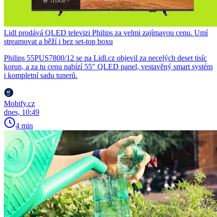
Lidl prodává QLED televizi Philips za velmi zajímavou cenu. Umí
streamovat a běží i bez set-top boxu
Philips 55PUS7800/12 se na Lidl.cz objevil za necelých deset tisíc
korun, a za tu cenu nabízí 55″ QLED panel, vestavěný smart systém
i kompletní sadu tunerů.
Mobify.cz
dnes, 10:49
4 min