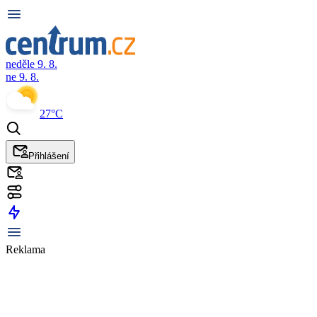
neděle 9. 8.
ne 9. 8.
27°C
Přihlášení
Reklama