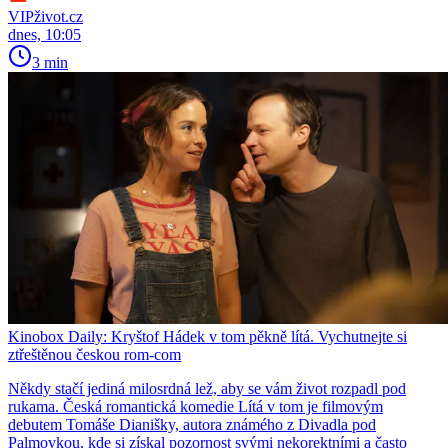
VIPživot.cz
dnes, 10:05
3 min
Kinobox Daily: Kryštof Hádek v tom pěkně lítá. Vychutnejte si
ztřeštěnou českou rom-com
Někdy stačí jediná milosrdná lež, aby se vám život rozpadl pod
rukama. Česká romantická komedie Lítá v tom je filmovým
debutem Tomáše Dianišky, autora známého z Divadla pod
Palmovkou, kde si získal pozornost svými nekorektními a často