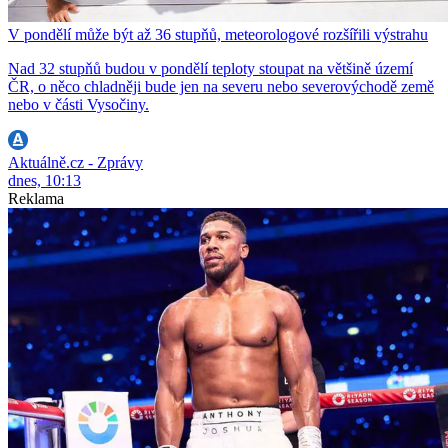
V pondělí může být až 36 stupňů, meteorologové rozšířili výstrahu
Nad 32 stupňů budou v pondělí teploty stoupat na většině území
ČR, o něco chladněji bude jen na severu nebo severovýchodě země
nebo v části Vysočiny.
Aktuálně.cz - Zprávy
dnes, 10:13
Reklama