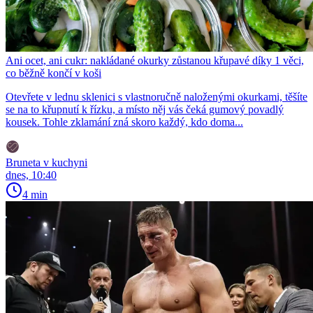
Ani ocet, ani cukr: nakládané okurky zůstanou křupavé díky 1 věci,
co běžně končí v koši
Otevřete v lednu sklenici s vlastnoručně naloženými okurkami, těšíte
se na to křupnutí k řízku, a místo něj vás čeká gumový povadlý
kousek. Tohle zklamání zná skoro každý, kdo doma...
Bruneta v kuchyni
dnes, 10:40
4 min