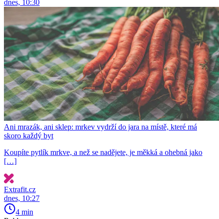
dnes, 10:30
Ani mrazák, ani sklep: mrkev vydrží do jara na místě, které má
skoro každý byt
Koupíte pytlík mrkve, a než se nadějete, je měkká a ohebná jako
[…]
Extrafit.cz
dnes, 10:27
4 min