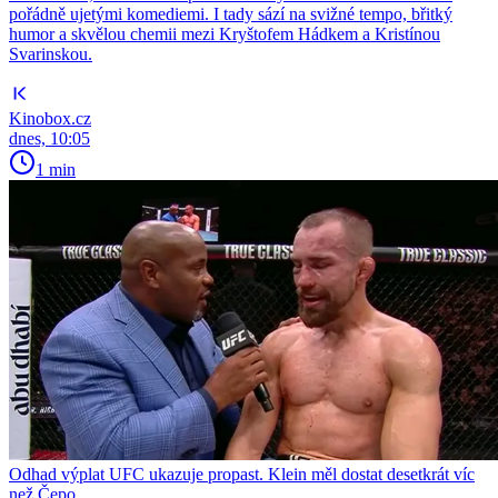
pořádně ujetými komediemi. I tady sází na svižné tempo, břitký
humor a skvělou chemii mezi Kryštofem Hádkem a Kristínou
Svarinskou.
Kinobox.cz
dnes, 10:05
1 min
Odhad výplat UFC ukazuje propast. Klein měl dostat desetkrát víc
než Čepo