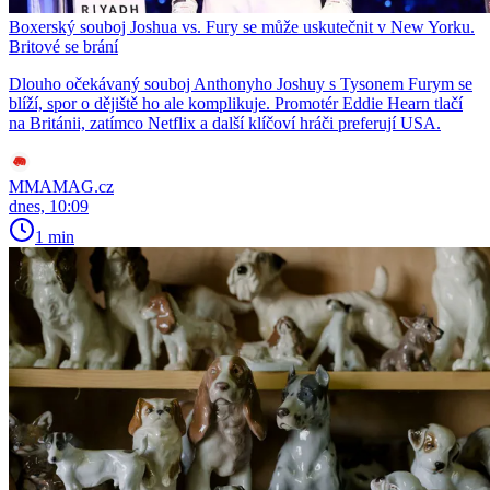
Boxerský souboj Joshua vs. Fury se může uskutečnit v New Yorku.
Britové se brání
Dlouho očekávaný souboj Anthonyho Joshuy s Tysonem Furym se
blíží, spor o dějiště ho ale komplikuje. Promotér Eddie Hearn tlačí
na Británii, zatímco Netflix a další klíčoví hráči preferují USA.
MMAMAG.cz
dnes, 10:09
1 min