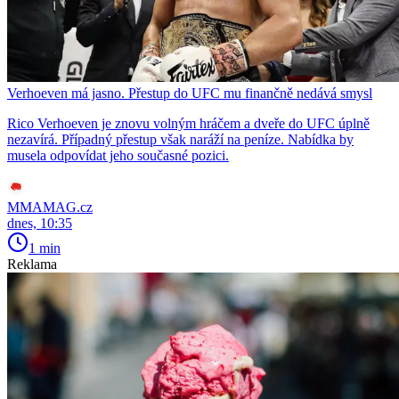
Verhoeven má jasno. Přestup do UFC mu finančně nedává smysl
Rico Verhoeven je znovu volným hráčem a dveře do UFC úplně
nezavírá. Případný přestup však naráží na peníze. Nabídka by
musela odpovídat jeho současné pozici.
MMAMAG.cz
dnes, 10:35
1 min
Reklama