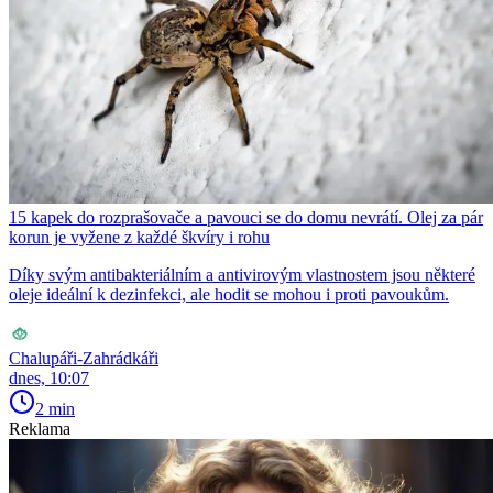
15 kapek do rozprašovače a pavouci se do domu nevrátí. Olej za pár
korun je vyžene z každé škvíry i rohu
Díky svým antibakteriálním a antivirovým vlastnostem jsou některé
oleje ideální k dezinfekci, ale hodit se mohou i proti pavoukům.
Chalupáři-Zahrádkáři
dnes, 10:07
2 min
Reklama