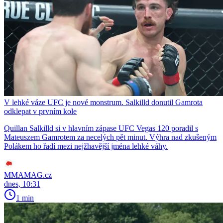
V lehké váze UFC je nové monstrum. Salkilld donutil Gamrota
odklepat v prvním kole
Quillan Salkilld si v hlavním zápase UFC Vegas 120 poradil s
Mateuszem Gamrotem za necelých pět minut. Výhra nad zkušeným
Polákem ho řadí mezi nejžhavější jména lehké váhy.
MMAMAG.cz
dnes, 10:31
1 min