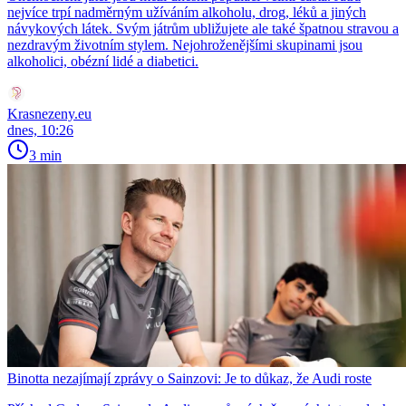
nejvíce trpí nadměrným užíváním alkoholu, drog, léků a jiných
návykových látek. Svým játrům ubližujete ale také špatnou stravou a
nezdravým životním stylem. Nejohroženějšími skupinami jsou
alkoholici, obézní lidé a diabetici.
Krasnezeny.eu
dnes, 10:26
3 min
Binotta nezajímají zprávy o Sainzovi: Je to důkaz, že Audi roste