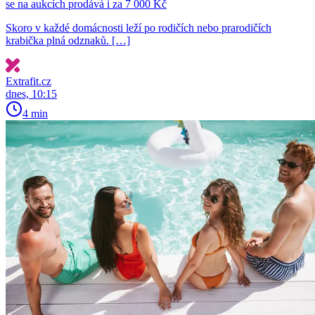
se na aukcích prodává i za 7 000 Kč
Skoro v každé domácnosti leží po rodičích nebo prarodičích
krabička plná odznaků. […]
Extrafit.cz
dnes, 10:15
4 min