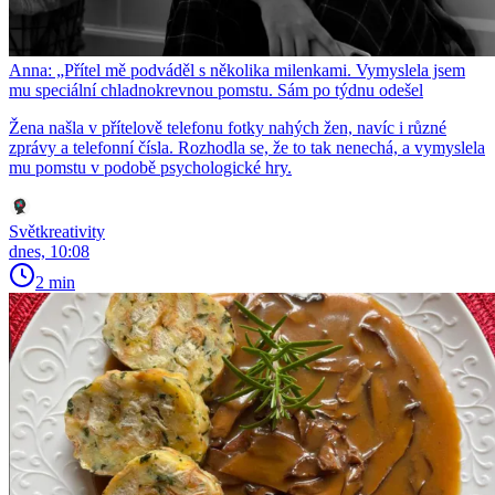
Anna: „Přítel mě podváděl s několika milenkami. Vymyslela jsem
mu speciální chladnokrevnou pomstu. Sám po týdnu odešel
Žena našla v přítelově telefonu fotky nahých žen, navíc i různé
zprávy a telefonní čísla. Rozhodla se, že to tak nenechá, a vymyslela
mu pomstu v podobě psychologické hry.
Světkreativity
dnes, 10:08
2 min