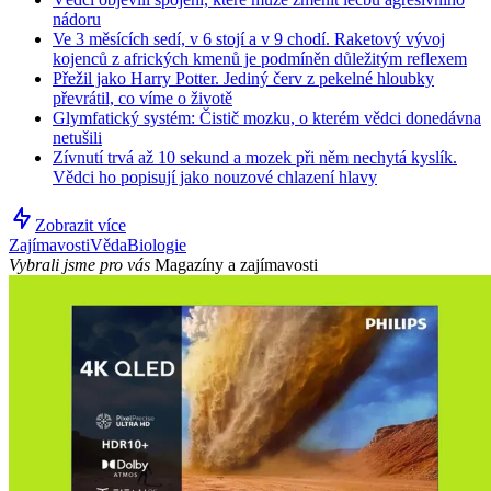
nádoru
Ve 3 měsících sedí, v 6 stojí a v 9 chodí. Raketový vývoj
kojenců z afrických kmenů je podmíněn důležitým reflexem
Přežil jako Harry Potter. Jediný červ z pekelné hloubky
převrátil, co víme o životě
Glymfatický systém: Čistič mozku, o kterém vědci donedávna
netušili
Zívnutí trvá až 10 sekund a mozek při něm nechytá kyslík.
Vědci ho popisují jako nouzové chlazení hlavy
Zobrazit více
Zajímavosti
Věda
Biologie
Vybrali jsme pro vás
Magazíny a zajímavosti