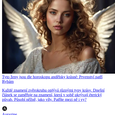
Tyto ženy jsou dle horoskopu andělsky krásné: Prvenství patří
Rybám
Každé znamení zvěrokruhu oplývá různými typy krásy. Dnešní
článek se zaměřuje na znamení, která v sobě ukrývají éterický
půvab. Působí něžně, jako víly. Patříte mezi ně i vy?
Aurazine