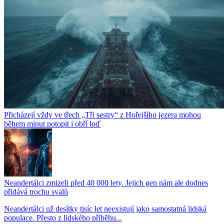
Přicházejí vždy ve třech „Tři sestry“ z Hořejšího jezera mohou
během minut potopit i obří loď
Neandertálci zmizeli před 40 000 lety. Jejich gen nám ale dodnes
přidává trochu svalů
Neandertálci už desítky tisíc let neexistují jako samostatná lidská
populace. Přesto z lidského příběhu...