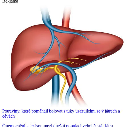
Reklama
Potraviny, které pomáhají bojovat s tuky usazujícími se v játrech a
cévách
Onemocnění jater jsou mezi dnešní populací velmi častá. Játra