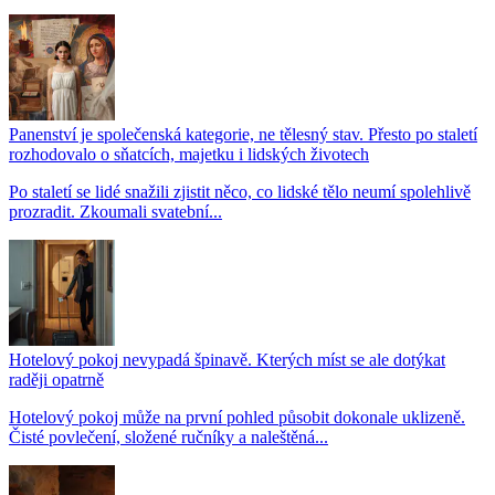
Panenství je společenská kategorie, ne tělesný stav. Přesto po staletí
rozhodovalo o sňatcích, majetku i lidských životech
Po staletí se lidé snažili zjistit něco, co lidské tělo neumí spolehlivě
prozradit. Zkoumali svatební...
Hotelový pokoj nevypadá špinavě. Kterých míst se ale dotýkat
raději opatrně
Hotelový pokoj může na první pohled působit dokonale uklizeně.
Čisté povlečení, složené ručníky a naleštěná...