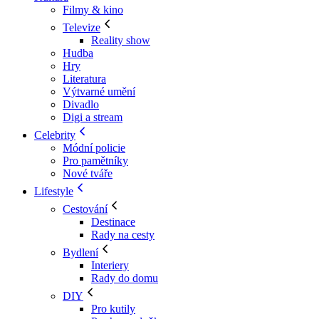
Filmy & kino
Televize
Reality show
Hudba
Hry
Literatura
Výtvarné umění
Divadlo
Digi a stream
Celebrity
Módní policie
Pro pamětníky
Nové tváře
Lifestyle
Cestování
Destinace
Rady na cesty
Bydlení
Interiery
Rady do domu
DIY
Pro kutily