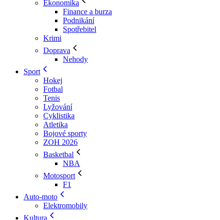
Ekonomika
Finance a burza
Podnikání
Spotřebitel
Krimi
Doprava
Nehody
Sport
Hokej
Fotbal
Tenis
Lyžování
Cyklistika
Atletika
Bojové sporty
ZOH 2026
Basketbal
NBA
Motosport
F1
Auto-moto
Elektromobily
Kultura