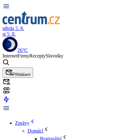
středa 5. 8.
st 5. 8.
26°C
Internet
Firmy
Recepty
Slovníky
Přihlášení
Zprávy
Domácí
Regionální