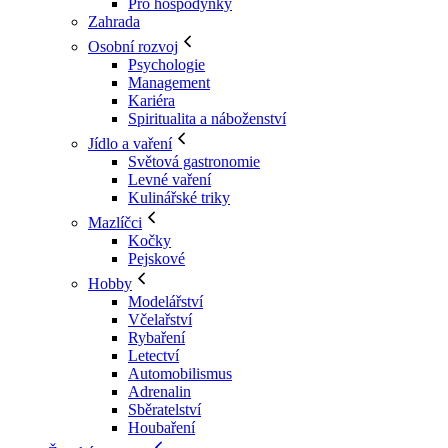
Pro hospodyňky
Zahrada
Osobní rozvoj
Psychologie
Management
Kariéra
Spiritualita a náboženství
Jídlo a vaření
Světová gastronomie
Levné vaření
Kulinářské triky
Mazlíčci
Kočky
Pejskové
Hobby
Modelářství
Včelařství
Rybaření
Letectví
Automobilismus
Adrenalin
Sběratelství
Houbaření