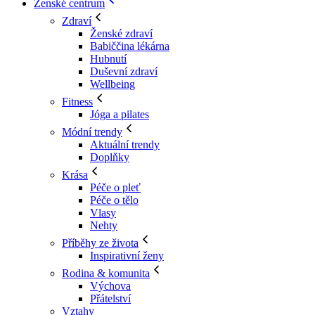
Ženské centrum
Zdraví
Ženské zdraví
Babiččina lékárna
Hubnutí
Duševní zdraví
Wellbeing
Fitness
Jóga a pilates
Módní trendy
Aktuální trendy
Doplňky
Krása
Péče o pleť
Péče o tělo
Vlasy
Nehty
Příběhy ze života
Inspirativní ženy
Rodina & komunita
Výchova
Přátelství
Vztahy