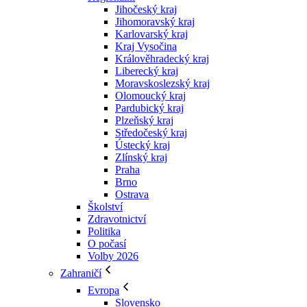
Jihočeský kraj
Jihomoravský kraj
Karlovarský kraj
Kraj Vysočina
Králověhradecký kraj
Liberecký kraj
Moravskoslezský kraj
Olomoucký kraj
Pardubický kraj
Plzeňský kraj
Středočeský kraj
Ústecký kraj
Zlínský kraj
Praha
Brno
Ostrava
Školství
Zdravotnictví
Politika
O počasí
Volby 2026
Zahraničí
Evropa
Slovensko