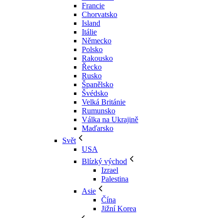
Francie
Chorvatsko
Island
Itálie
Německo
Polsko
Rakousko
Řecko
Rusko
Španělsko
Švédsko
Velká Británie
Rumunsko
Válka na Ukrajině
Maďarsko
Svět
USA
Blízký východ
Izrael
Palestina
Asie
Čína
Jižní Korea