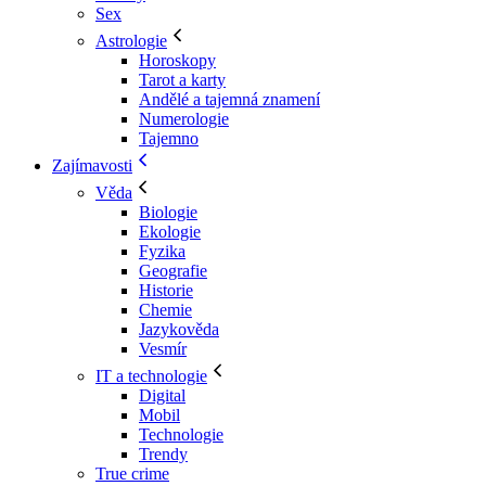
Sex
Astrologie
Horoskopy
Tarot a karty
Andělé a tajemná znamení
Numerologie
Tajemno
Zajímavosti
Věda
Biologie
Ekologie
Fyzika
Geografie
Historie
Chemie
Jazykověda
Vesmír
IT a technologie
Digital
Mobil
Technologie
Trendy
True crime