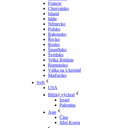
Francie
Chorvatsko
Island
Itálie
Německo
Polsko
Rakousko
Řecko
Rusko
Španělsko
Švédsko
Velká Británie
Rumunsko
Válka na Ukrajině
Maďarsko
Svět
USA
Blízký východ
Izrael
Palestina
Asie
Čína
Jižní Korea