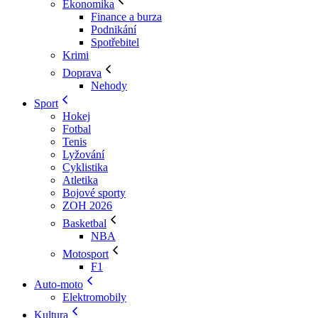
Ekonomika
Finance a burza
Podnikání
Spotřebitel
Krimi
Doprava
Nehody
Sport
Hokej
Fotbal
Tenis
Lyžování
Cyklistika
Atletika
Bojové sporty
ZOH 2026
Basketbal
NBA
Motosport
F1
Auto-moto
Elektromobily
Kultura