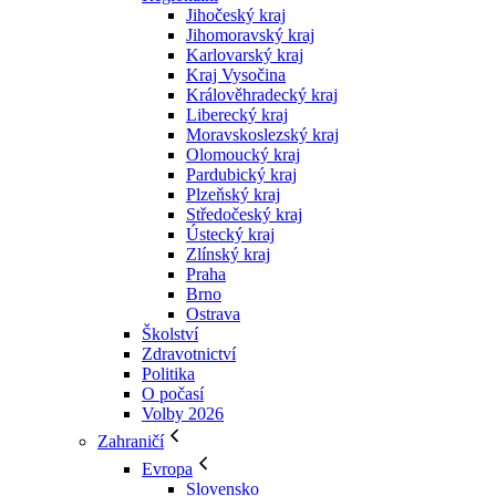
Jihočeský kraj
Jihomoravský kraj
Karlovarský kraj
Kraj Vysočina
Králověhradecký kraj
Liberecký kraj
Moravskoslezský kraj
Olomoucký kraj
Pardubický kraj
Plzeňský kraj
Středočeský kraj
Ústecký kraj
Zlínský kraj
Praha
Brno
Ostrava
Školství
Zdravotnictví
Politika
O počasí
Volby 2026
Zahraničí
Evropa
Slovensko