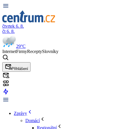
čtvrtek 6. 8.
čt 6. 8.
29°C
Internet
Firmy
Recepty
Slovníky
Přihlášení
Zprávy
Domácí
Regionální