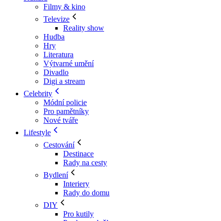
Filmy & kino
Televize
Reality show
Hudba
Hry
Literatura
Výtvarné umění
Divadlo
Digi a stream
Celebrity
Módní policie
Pro pamětníky
Nové tváře
Lifestyle
Cestování
Destinace
Rady na cesty
Bydlení
Interiery
Rady do domu
DIY
Pro kutily