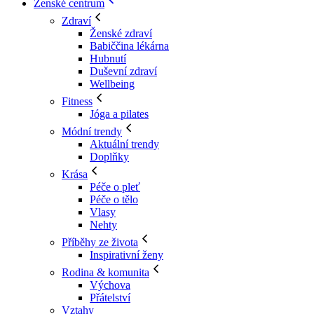
Ženské centrum
Zdraví
Ženské zdraví
Babiččina lékárna
Hubnutí
Duševní zdraví
Wellbeing
Fitness
Jóga a pilates
Módní trendy
Aktuální trendy
Doplňky
Krása
Péče o pleť
Péče o tělo
Vlasy
Nehty
Příběhy ze života
Inspirativní ženy
Rodina & komunita
Výchova
Přátelství
Vztahy