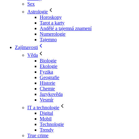
Sex
Astrologie
Horoskopy
Tarot a karty
Andělé a tajemná znamení
Numerologie
Tajemno
Zajímavosti
Věda
Biologie
Ekologie
Fyzika
Geografie
Historie
Chemie
Jazykověda
Vesmír
IT a technologie
Digital
Mobil
Technologie
Trendy
True crime