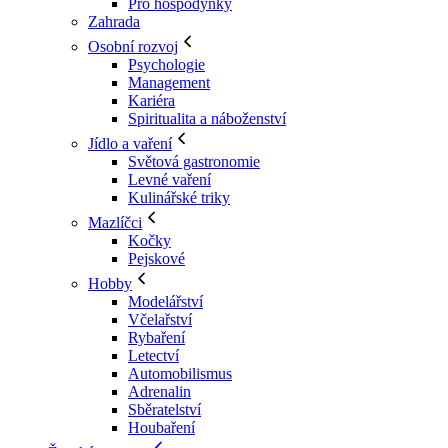
Pro hospodyňky
Zahrada
Osobní rozvoj
Psychologie
Management
Kariéra
Spiritualita a náboženství
Jídlo a vaření
Světová gastronomie
Levné vaření
Kulinářské triky
Mazlíčci
Kočky
Pejskové
Hobby
Modelářství
Včelařství
Rybaření
Letectví
Automobilismus
Adrenalin
Sběratelství
Houbaření