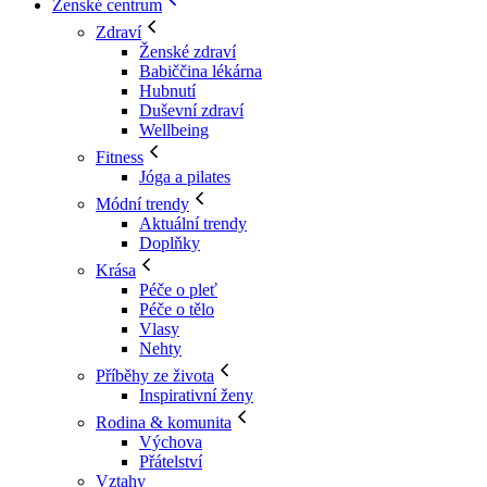
Ženské centrum
Zdraví
Ženské zdraví
Babiččina lékárna
Hubnutí
Duševní zdraví
Wellbeing
Fitness
Jóga a pilates
Módní trendy
Aktuální trendy
Doplňky
Krása
Péče o pleť
Péče o tělo
Vlasy
Nehty
Příběhy ze života
Inspirativní ženy
Rodina & komunita
Výchova
Přátelství
Vztahy