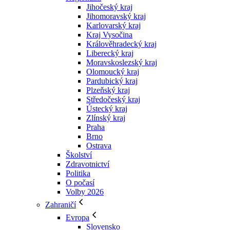
Jihočeský kraj
Jihomoravský kraj
Karlovarský kraj
Kraj Vysočina
Králověhradecký kraj
Liberecký kraj
Moravskoslezský kraj
Olomoucký kraj
Pardubický kraj
Plzeňský kraj
Středočeský kraj
Ústecký kraj
Zlínský kraj
Praha
Brno
Ostrava
Školství
Zdravotnictví
Politika
O počasí
Volby 2026
Zahraničí
Evropa
Slovensko