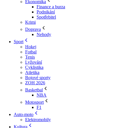
Ekonomika
Finance a burza
Podnikání
Spotřebitel
Krimi
Doprava
Nehody
Sport
Hokej
Fotbal
Tenis
Lyžování
Cyklistika
Atletika
Bojové sporty
ZOH 2026
Basketbal
NBA
Motosport
F1
Auto-moto
Elektromobily
Kultura