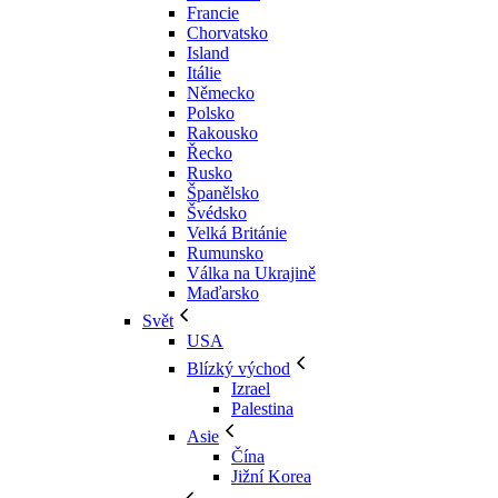
Francie
Chorvatsko
Island
Itálie
Německo
Polsko
Rakousko
Řecko
Rusko
Španělsko
Švédsko
Velká Británie
Rumunsko
Válka na Ukrajině
Maďarsko
Svět
USA
Blízký východ
Izrael
Palestina
Asie
Čína
Jižní Korea