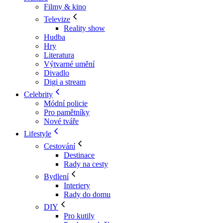
Filmy & kino
Televize
Reality show
Hudba
Hry
Literatura
Výtvarné umění
Divadlo
Digi a stream
Celebrity
Módní policie
Pro pamětníky
Nové tváře
Lifestyle
Cestování
Destinace
Rady na cesty
Bydlení
Interiery
Rady do domu
DIY
Pro kutily