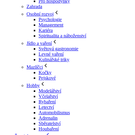
Pro hospodyňky
Zahrada
Osobní rozvoj
Psychologie
Management
Kariéra
Spiritualita a náboženství
Jídlo a vaření
Světová gastronomie
Levné vaření
Kulinářské triky
Mazlíčci
Kočky
Pejskové
Hobby
Modelářství
Včelařství
Rybaření
Letectví
Automobilismus
Adrenalin
Sběratelství
Houbaření