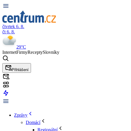
čtvrtek 6. 8.
čt 6. 8.
29°C
Internet
Firmy
Recepty
Slovníky
Přihlášení
Zprávy
Domácí
Regionální