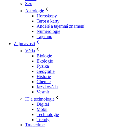
Sex
Astrologie
Horoskopy
Tarot a karty
Andělé a tajemná znamení
Numerologie
Tajemno
Zajímavosti
Věda
Biologie
Ekologie
Fyzika
Geografie
Historie
Chemie
Jazykověda
Vesmír
IT a technologie
Digital
Mobil
Technologie
Trendy
True crime