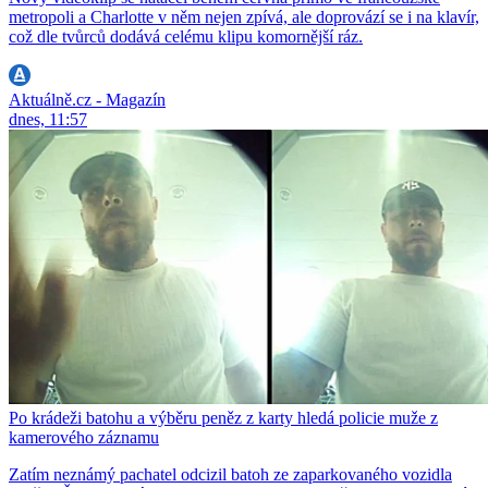
metropoli a Charlotte v něm nejen zpívá, ale doprovází se i na klavír,
což dle tvůrců dodává celému klipu komornější ráz.
Aktuálně.cz - Magazín
dnes, 11:57
Po krádeži batohu a výběru peněz z karty hledá policie muže z
kamerového záznamu
Zatím neznámý pachatel odcizil batoh ze zaparkovaného vozidla