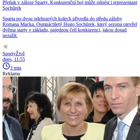
Přetlak v záloze Sparty. Konkurenční boj může odnést i reprezentant
Sochůrek
Sparta po dvou odehraných kolech přivedla do středu zálohy
Romana Macka. Osmnáctiletý Hugo Sochůrek, který sezonu otevřel
dvěma starty v základu, najednou čelí konkurenci, jakou dosud
nezažil.
SportyŽivě
dnes, 11:55
3 min
Reklama