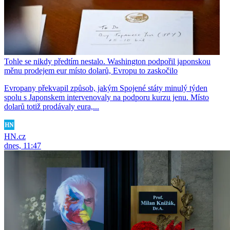
Tohle se nikdy předtím nestalo. Washington podpořil japonskou
měnu prodejem eur místo dolarů, Evropu to zaskočilo
Evropany překvapil způsob, jakým Spojené státy minulý týden
spolu s Japonskem intervenovaly na podporu kurzu jenu. Místo
dolarů totiž prodávaly eura,...
HN.cz
dnes, 11:47