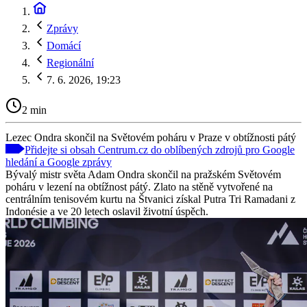
Zprávy
Domácí
Regionální
7. 6. 2026, 19:23
2 min
Lezec Ondra skončil na Světovém poháru v Praze v obtížnosti pátý
Přidejte si obsah Centrum.cz do oblíbených zdrojů pro Google
hledání a Google zprávy
Bývalý mistr světa Adam Ondra skončil na pražském Světovém
poháru v lezení na obtížnost pátý. Zlato na stěně vytvořené na
centrálním tenisovém kurtu na Štvanici získal Putra Tri Ramadani z
Indonésie a ve 20 letech oslavil životní úspěch.