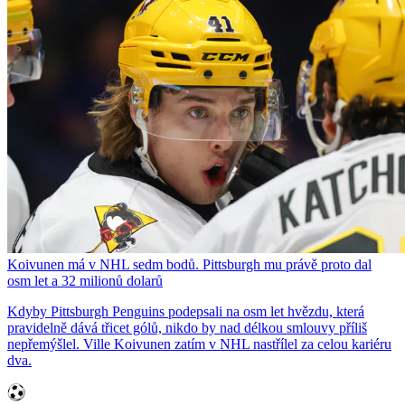
Koivunen má v NHL sedm bodů. Pittsburgh mu právě proto dal
osm let a 32 milionů dolarů
Kdyby Pittsburgh Penguins podepsali na osm let hvězdu, která
pravidelně dává třicet gólů, nikdo by nad délkou smlouvy příliš
nepřemýšlel. Ville Koivunen zatím v NHL nastřílel za celou kariéru
dva.