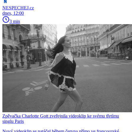
NESPECHEJ.cz
dnes, 12:00
3 min
Zpěvačka Charlotte Gott zveřejnila videoklip ke svému třetímu
singlu Paris
Nový videoklip se natáčel během června přímo ve francouzské