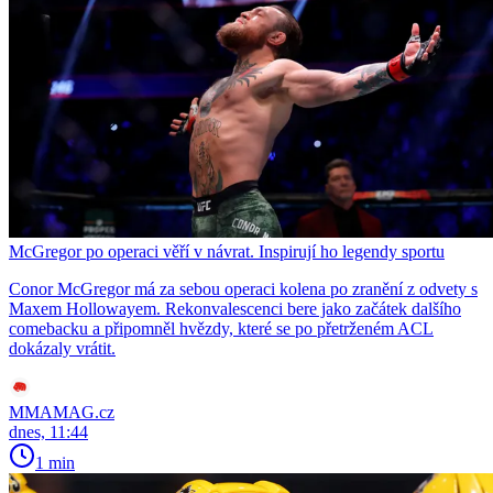
McGregor po operaci věří v návrat. Inspirují ho legendy sportu
Conor McGregor má za sebou operaci kolena po zranění z odvety s
Maxem Hollowayem. Rekonvalescenci bere jako začátek dalšího
comebacku a připomněl hvězdy, které se po přetrženém ACL
dokázaly vrátit.
MMAMAG.cz
dnes, 11:44
1 min