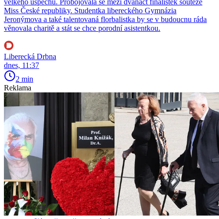
velkého úspěchu. Probojovala se mezi dvanáct finalistek soutěže
Miss České republiky. Studentka libereckého Gymnázia
Jeronýmova a také talentovaná florbalistka by se v budoucnu ráda
věnovala charitě a stát se chce porodní asistentkou.
Liberecká Drbna
dnes, 11:37
2 min
Reklama