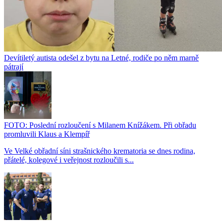
Devítiletý autista odešel z bytu na Letné, rodiče po něm marně
pátrají
FOTO: Poslední rozloučení s Milanem Knížákem. Při obřadu
promluvili Klaus a Klempíř
Ve Velké obřadní síni strašnického krematoria se dnes rodina,
přátelé, kolegové i veřejnost rozloučili s...