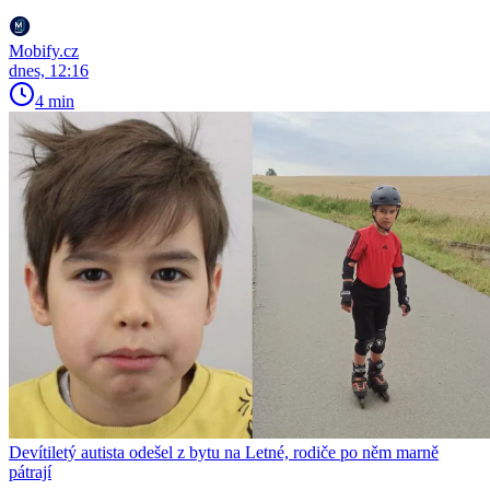
Mobify.cz
dnes, 12:16
4 min
Devítiletý autista odešel z bytu na Letné, rodiče po něm marně
pátrají