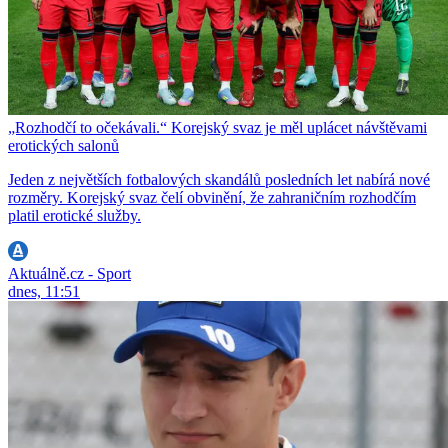
„Rozhodčí to očekávali.“ Korejský svaz je měl uplácet návštěvami
erotických salonů
Jeden z největších fotbalových skandálů posledních let nabírá nové
rozměry. Korejský svaz čelí obvinění, že zahraničním rozhodčím
platil erotické služby.
Aktuálně.cz - Sport
dnes, 11:51