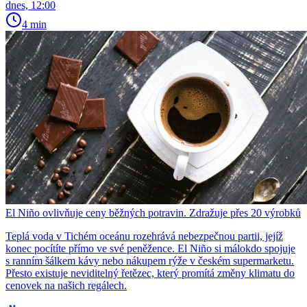
dnes, 12:00
4 min
El Niño ovlivňuje ceny běžných potravin. Zdražuje přes 20 výrobků
Teplá voda v Tichém oceánu rozehrává nebezpečnou partii, jejíž
konec pocítíte přímo ve své peněžence. El Niño si málokdo spojuje
s ranním šálkem kávy nebo nákupem rýže v českém supermarketu.
Přesto existuje neviditelný řetězec, který promítá změny klimatu do
cenovek na našich regálech.