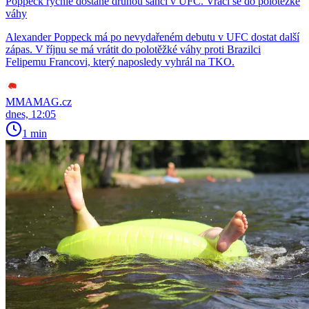
Poppeck rychle dostane druhou šanci v UFC. Vrací se do polotěžké
váhy
Alexander Poppeck má po nevydařeném debutu v UFC dostat další
zápas. V říjnu se má vrátit do polotěžké váhy proti Brazilci
Felipemu Francovi, který naposledy vyhrál na TKO.
MMAMAG.cz
dnes, 12:05
1 min