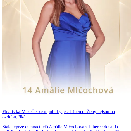
Finalistka Miss České republiky je z Liberce. Ženy nejsou na
ozdobu, říká
Stále teprve osmnáctiletá Amálie Mlčochová z Liberce dosáhla