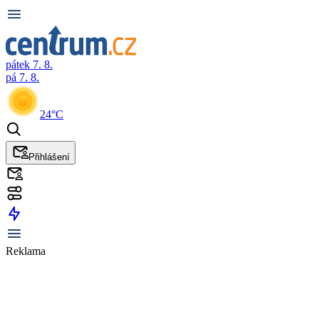
pátek 7. 8.
pá 7. 8.
24°C
Přihlášení
Reklama