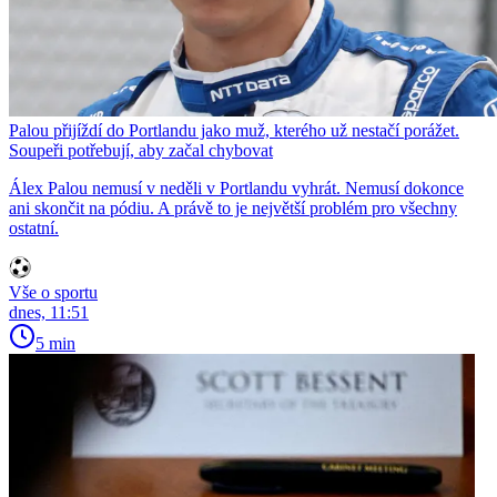
Palou přijíždí do Portlandu jako muž, kterého už nestačí porážet.
Soupeři potřebují, aby začal chybovat
Álex Palou nemusí v neděli v Portlandu vyhrát. Nemusí dokonce
ani skončit na pódiu. A právě to je největší problém pro všechny
ostatní.
Vše o sportu
dnes, 11:51
5 min