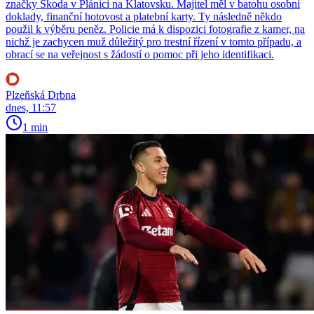
značky Škoda v Plánici na Klatovsku. Majitel měl v batohu osobní
doklady, finanční hotovost a platební karty. Ty následně někdo
použil k výběru peněz. Policie má k dispozici fotografie z kamer, na
nichž je zachycen muž důležitý pro trestní řízení v tomto případu, a
obrací se na veřejnost s žádostí o pomoc při jeho identifikaci.
Plzeňská Drbna
dnes, 11:57
1 min