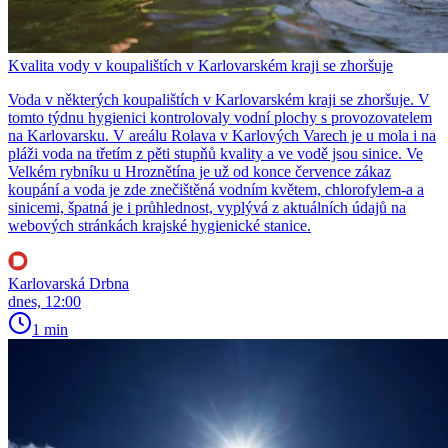
Kvalita vody v koupalištích v Karlovarském kraji se zhoršuje
Voda v některých koupalištích v Karlovarském kraji se zhoršuje. V
tomto týdnu hygienici kontrolovaly vodní plochy s provozovatelem
na Karlovarsku. V areálu Rolava v Karlových Varech je u mola i na
pláži voda na třetím z pěti stupňů kvality a ve vodě jsou sinice. Ve
Velkém rybníku u Hroznětína je už od konce července zákaz
koupání a voda je zde znečištěná vodním květem, chlorofylem-a a
sinicemi, špatná je i průhlednost, vyplývá z aktuálních údajů na
webových stránkách krajské hygienické stanice.
Karlovarská Drbna
dnes, 12:00
1 min