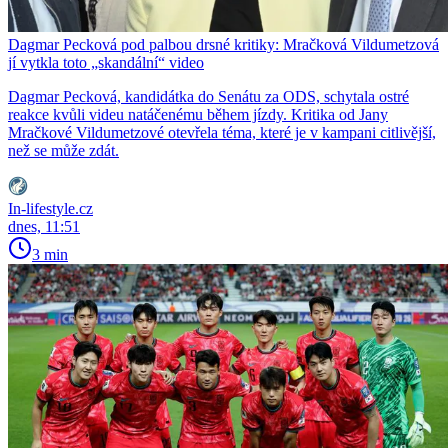
Dagmar Pecková pod palbou drsné kritiky: Mračková Vildumetzová
jí vytkla toto „skandální“ video
Dagmar Pecková, kandidátka do Senátu za ODS, schytala ostré
reakce kvůli videu natáčenému během jízdy. Kritika od Jany
Mračkové Vildumetzové otevřela téma, které je v kampani citlivější,
než se může zdát.
In-lifestyle.cz
dnes, 11:51
3 min