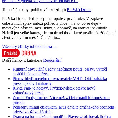
průkazů. Výměna se týká hlavně lidí nad 61...
Tento článek byl publikován ze zdrojů
Pražská Drbna
Pražská Drbna sleduje tep metropole z první ruky. V záplavě
celostátních zpráv nabízí pohled z ulice – na to, co se děje v
městských částech, mezi lidmi, v dopravě, na radnici i v kultuře.
Neřeší jen velké kauzy, ale i malé události, které utvářejí každodenní
život v hlavním městě. Čtenáři tu...
Všechny články tohoto autora →
Další články z kategorie
Regionální
Kulturní tipy: Jižní Čechy nabídnou poutě, oslavy výročí
hasičů i plavení dřeva
Přerov hledá nového provozovatele MHD. Obří zakázka
přesahuje čtvrt miliardy
Rivka Park je hotový. Frýdek-Místek otevře nový
volnočasový areál
Zemřel Fredy Pucher. Více než 40 let chránil krkonošskou
přírodu
Pokladny minul obloukem. Muž chtěl z brněnského obchodu
odvézt zboží za 18 tisíc
Drama na lomnickém koupališti. Plavec zkolaboval, lidé na