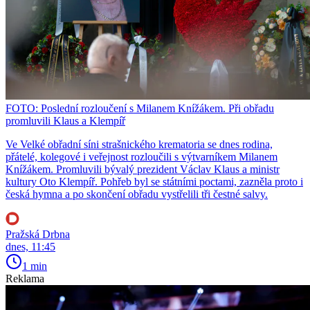
FOTO: Poslední rozloučení s Milanem Knížákem. Při obřadu
promluvili Klaus a Klempíř
Ve Velké obřadní síni strašnického krematoria se dnes rodina,
přátelé, kolegové i veřejnost rozloučili s výtvarníkem Milanem
Knížákem. Promluvili bývalý prezident Václav Klaus a ministr
kultury Oto Klempíř. Pohřeb byl se státními poctami, zazněla proto i
česká hymna a po skončení obřadu vystřelili tři čestné salvy.
Pražská Drbna
dnes, 11:45
1 min
Reklama