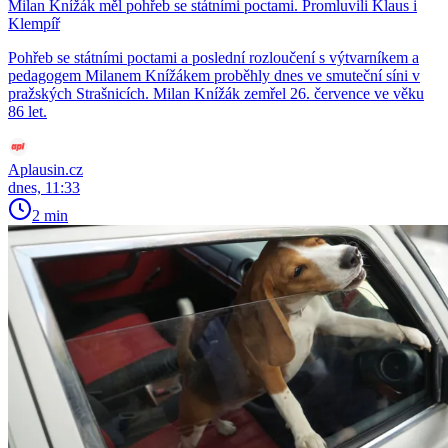
Milan Knížák měl pohřeb se státními poctami. Promluvili Klaus i
Klempíř
Pohřeb se státními poctami a poslední rozloučení s výtvarníkem a
pedagogem Milanem Knížákem proběhly dnes ve smuteční síni v
pražských Strašnicích. Milan Knížák zemřel 26. července ve věku
86 let.
Aplausin.cz
dnes, 11:33
2 min