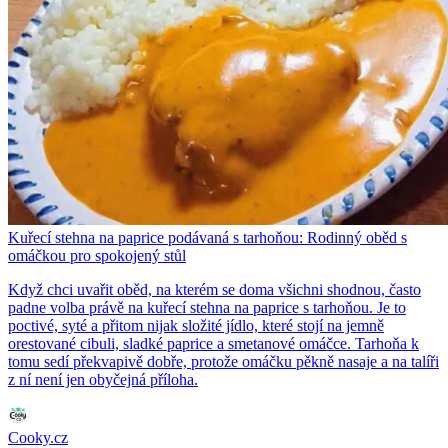
Kuřecí stehna na paprice podávaná s tarhoňou: Rodinný oběd s
omáčkou pro spokojený stůl
Když chci uvařit oběd, na kterém se doma všichni shodnou, často
padne volba právě na kuřecí stehna na paprice s tarhoňou. Je to
poctivé, syté a přitom nijak složité jídlo, které stojí na jemně
orestované cibuli, sladké paprice a smetanové omáčce. Tarhoňa k
tomu sedí překvapivě dobře, protože omáčku pěkně nasaje a na talíři
z ní není jen obyčejná příloha.
Cooky.cz