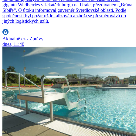
gigantu Wildberries v Jekatěrinburgu na Urale, přezdívaném „Brána
Sibiře“. O útoku informoval guvernér Sverdlovské oblasti. Podle
společnosti byl požár už lokalizován a zboží se přesměrovává do
jiných logistických uzlů.
Aktuálně.cz - Zprávy
dnes, 11:40