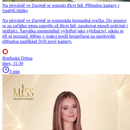
Na plovárně ve Znojmě se popralo třicet lidí. Přibudou kamery i
častější hlídky
Na plovárně ve Znojmě se rozpoutala hromadná rvačka. Do pranice
se na začátku srpna zapojilo až třicet lidí, zasahovat museli policisté i
strážníci. Šarvátku momentálně vyšetřují jako výtržnictví, nikdo se
při ní nezranil. Město v reakci posílí bezpečnost na sportovišti,
přibudou například čtyři nové kamery.
Brněnská Drbna
dnes, 11:39
3 min