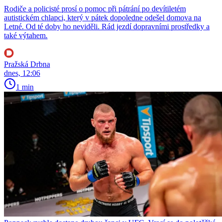
Rodiče a policisté prosí o pomoc při pátrání po devítiletém
autistickém chlapci, který v pátek dopoledne odešel domova na
Letné. Od té doby ho neviděli. Rád jezdí dopravními prostředky a
také výtahem.
Pražská Drbna
dnes, 12:06
1 min