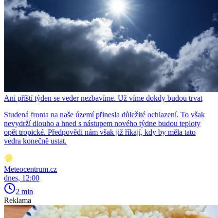
Ani příští týden se veder nezbavíme. Už víme dokdy budou trvat
Studená fronta na naše území přinesla důležité ochlazení. To však
nevydrží dlouho a hned s nástupem nového týdne budou teploty
opět tropické. Předpovědi nám však již říkají, kdy by měla tato
vedra konečně ustat.
Meteocentrum.cz
dnes, 12:00
2 min
Reklama