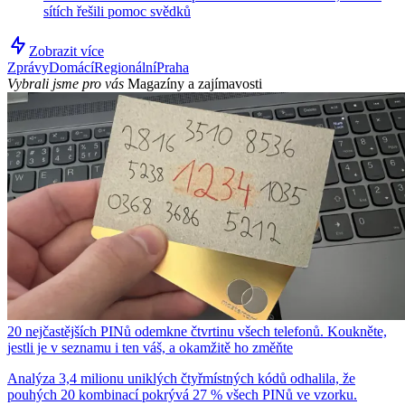
sítích řešili pomoc svědků
Zobrazit více
Zprávy
Domácí
Regionální
Praha
Vybrali jsme pro vás
Magazíny a zajímavosti
20 nejčastějších PINů odemkne čtvrtinu všech telefonů. Koukněte,
jestli je v seznamu i ten váš, a okamžitě ho změňte
Analýza 3,4 milionu uniklých čtyřmístných kódů odhalila, že
pouhých 20 kombinací pokrývá 27 % všech PINů ve vzorku.