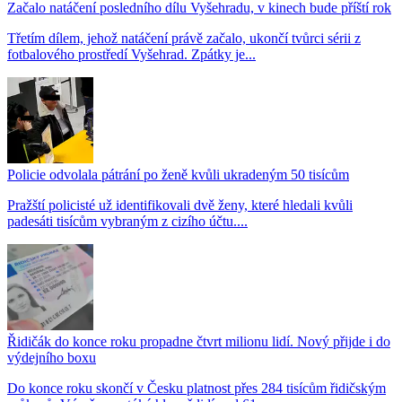
Začalo natáčení posledního dílu Vyšehradu, v kinech bude příští rok
Třetím dílem, jehož natáčení právě začalo, ukončí tvůrci sérii z
fotbalového prostředí Vyšehrad. Zpátky je...
Policie odvolala pátrání po ženě kvůli ukradeným 50 tisícům
Pražští policisté už identifikovali dvě ženy, které hledali kvůli
padesáti tisícům vybraným z cizího účtu....
Řidičák do konce roku propadne čtvrt milionu lidí. Nový přijde i do
výdejního boxu
Do konce roku skončí v Česku platnost přes 284 tisícům řidičským