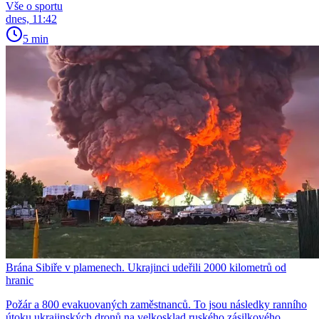
Vše o sportu
dnes, 11:42
5 min
Brána Sibiře v plamenech. Ukrajinci udeřili 2000 kilometrů od
hranic
Požár a 800 evakuovaných zaměstnanců. To jsou následky ranního
útoku ukrajinských dronů na velkosklad ruského zásilkového