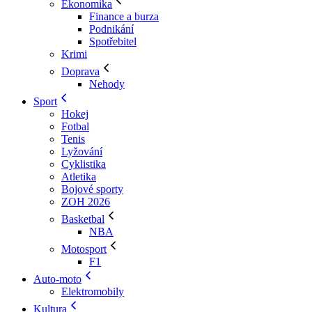
Ekonomika
Finance a burza
Podnikání
Spotřebitel
Krimi
Doprava
Nehody
Sport
Hokej
Fotbal
Tenis
Lyžování
Cyklistika
Atletika
Bojové sporty
ZOH 2026
Basketbal
NBA
Motosport
F1
Auto-moto
Elektromobily
Kultura