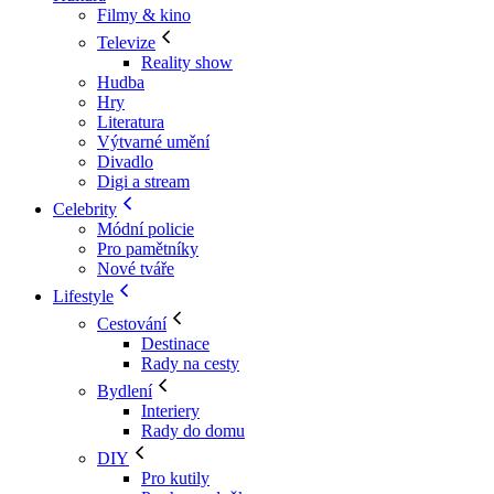
Filmy & kino
Televize
Reality show
Hudba
Hry
Literatura
Výtvarné umění
Divadlo
Digi a stream
Celebrity
Módní policie
Pro pamětníky
Nové tváře
Lifestyle
Cestování
Destinace
Rady na cesty
Bydlení
Interiery
Rady do domu
DIY
Pro kutily