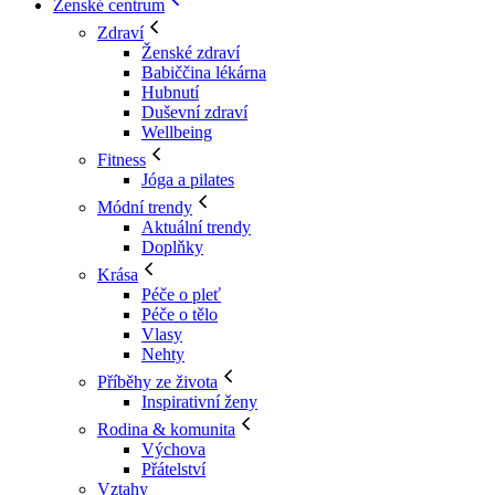
Ženské centrum
Zdraví
Ženské zdraví
Babiččina lékárna
Hubnutí
Duševní zdraví
Wellbeing
Fitness
Jóga a pilates
Módní trendy
Aktuální trendy
Doplňky
Krása
Péče o pleť
Péče o tělo
Vlasy
Nehty
Příběhy ze života
Inspirativní ženy
Rodina & komunita
Výchova
Přátelství
Vztahy