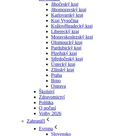
Jihočeský kraj
Jihomoravský kraj
Karlovarský kraj
Kraj Vysočina
Králověhradecký kraj
Liberecký kraj
Moravskoslezský kraj
Olomoucký kraj
Pardubický kraj
Plzeňský kraj
Středočeský kraj
Ústecký kraj
Zlínský kraj
Praha
Brno
Ostrava
Školství
Zdravotnictví
Politika
O počasí
Volby 2026
Zahraničí
Evropa
Slovensko