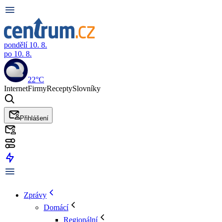
pondělí 10. 8.
po 10. 8.
22°C
Internet
Firmy
Recepty
Slovníky
Přihlášení
Zprávy
Domácí
Regionální