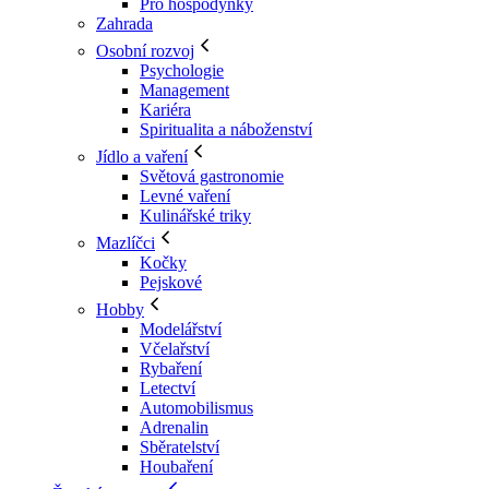
Pro hospodyňky
Zahrada
Osobní rozvoj
Psychologie
Management
Kariéra
Spiritualita a náboženství
Jídlo a vaření
Světová gastronomie
Levné vaření
Kulinářské triky
Mazlíčci
Kočky
Pejskové
Hobby
Modelářství
Včelařství
Rybaření
Letectví
Automobilismus
Adrenalin
Sběratelství
Houbaření