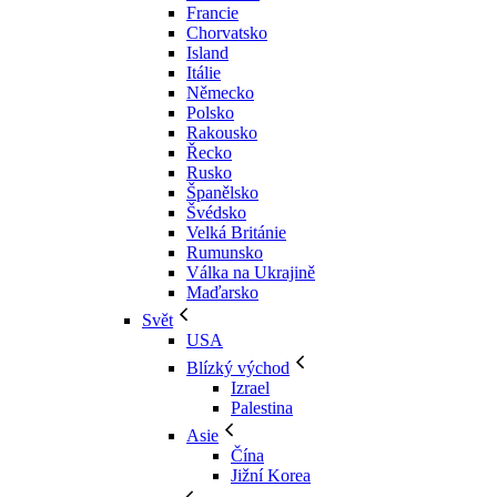
Francie
Chorvatsko
Island
Itálie
Německo
Polsko
Rakousko
Řecko
Rusko
Španělsko
Švédsko
Velká Británie
Rumunsko
Válka na Ukrajině
Maďarsko
Svět
USA
Blízký východ
Izrael
Palestina
Asie
Čína
Jižní Korea