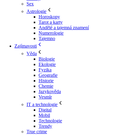
Sex
Astrologie
Horoskopy
Tarot a karty
Andělé a tajemná znamení
Numerologie
Tajemno
Zajímavosti
Věda
Biologie
Ekologie
Fyzika
Geografie
Historie
Chemie
Jazykověda
Vesmír
IT a technologie
Digital
Mobil
Technologie
Trendy
True crime