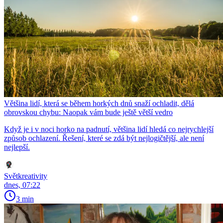
Většina lidí, která se během horkých dnů snaží ochladit, dělá
obrovskou chybu: Naopak vám bude ještě větší vedro
Když je i v noci horko na padnutí, většina lidí hledá co nejrychlejší
způsob ochlazení. Řešení, které se zdá být nejlogičtější, ale není
nejlepší.
Světkreativity
dnes, 07:22
3 min