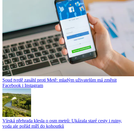
Soud tvrdě zasáhl proti Metě: mladým uživatelům má změnit
Facebook i Instagram
Vírská přehrada klesla o osm metrů: Ukázala staré cesty i ruiny,
voda ale pořád míří do kohoutků