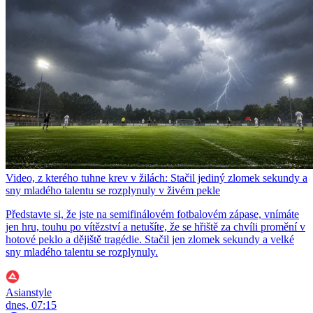
Video, z kterého tuhne krev v žilách: Stačil jediný zlomek sekundy a
sny mladého talentu se rozplynuly v živém pekle
Představte si, že jste na semifinálovém fotbalovém zápase, vnímáte
jen hru, touhu po vítězství a netušíte, že se hřiště za chvíli promění v
hotové peklo a dějiště tragédie. Stačil jen zlomek sekundy a velké
sny mladého talentu se rozplynuly.
Asianstyle
dnes, 07:15