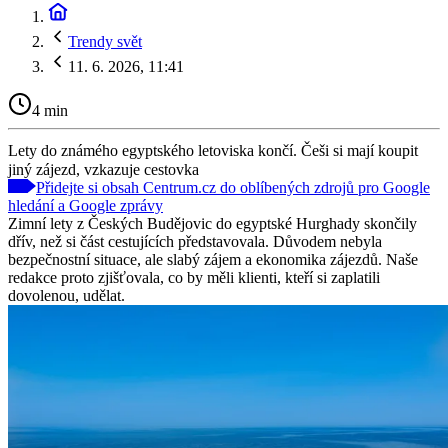
Trendy svět
11. 6. 2026, 11:41
4 min
Lety do známého egyptského letoviska končí. Češi si mají koupit
jiný zájezd, vzkazuje cestovka
Přidejte si obsah Centrum.cz do oblíbených zdrojů pro Google
hledání a Google zprávy
Zimní lety z Českých Budějovic do egyptské Hurghady skončily
dřív, než si část cestujících představovala. Důvodem nebyla
bezpečnostní situace, ale slabý zájem a ekonomika zájezdů. Naše
redakce proto zjišťovala, co by měli klienti, kteří si zaplatili
dovolenou, udělat.