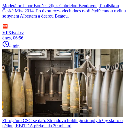
Moderátor Libor Bouček žije s Gabrielou Bendovou, finalistkou
České Miss 2014. Po dvou rozvodech dnes tvoří čtyřčlennou rodinu
se synem Albertem a dcerou Beátou.
VIPživot.cz
dnes, 06:56
4 min
Zbrojařům CSG se daří. Strnadovu holdingu stouply tržby skoro o
pětinu, EBITDA překonala 20 miliard