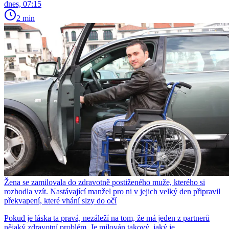
dnes, 07:15
2 min
Žena se zamilovala do zdravotně postiženého muže, kterého si
rozhodla vzít. Nastávající manžel pro ni v jejich velký den připravil
překvapení, které vhání slzy do očí
Pokud je láska ta pravá, nezáleží na tom, že má jeden z partnerů
nějaký zdravotní problém. Je milován takový, jaký je.