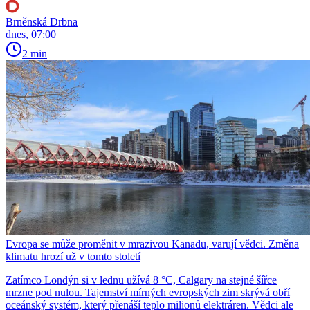
Brněnská Drbna
dnes, 07:00
2 min
Evropa se může proměnit v mrazivou Kanadu, varují vědci. Změna
klimatu hrozí už v tomto století
Zatímco Londýn si v lednu užívá 8 °C, Calgary na stejné šířce
mrzne pod nulou. Tajemství mírných evropských zim skrývá obří
oceánský systém, který přenáší teplo milionů elektráren. Vědci ale