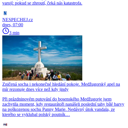
varují: pokud se zhroutí, čeká nás katastrofa.
NESPECHEJ.cz
dnes, 07:00
3 min
Zničená socha i nekonečné hledání pokoje. Medžugorský apel na
mír rezonuje dnes více než kdy jindy
Při prázdninovém putování do bosenského Medžugorje jsem
zachytila moment, kdy restaurátoři nanášeli poslední tahy bílé barvy
na poškozenou sochu Panny Marie. Nedávný útok vandala, ze
kterého se vyklubal polský poutník…