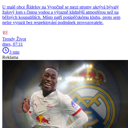
U malé obce Řídelov na Vysočině se mezi stromy ukrývá bývalý
žulový lom s čistou vodou a výrazně klidnější atmosférou než na
běžných koupalištích. Místo patří potápěčskému klubu, proto sem
nelze vyrazit bez respektování podmínek provozovatele.
Trendy Život
dnes, 07:11
3 min
Reklama