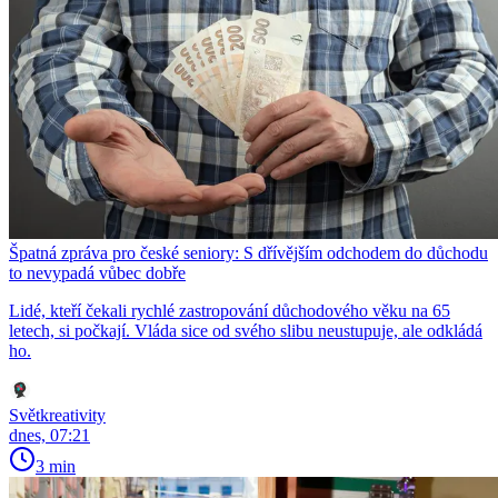
Špatná zpráva pro české seniory: S dřívějším odchodem do důchodu
to nevypadá vůbec dobře
Lidé, kteří čekali rychlé zastropování důchodového věku na 65
letech, si počkají. Vláda sice od svého slibu neustupuje, ale odkládá
ho.
Světkreativity
dnes, 07:21
3 min