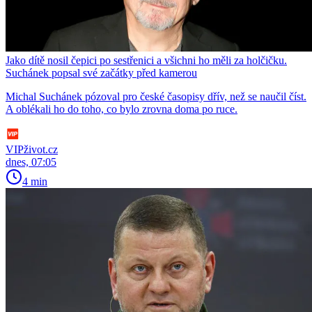
Jako dítě nosil čepici po sestřenici a všichni ho měli za holčičku.
Suchánek popsal své začátky před kamerou
Michal Suchánek pózoval pro české časopisy dřív, než se naučil číst.
A oblékali ho do toho, co bylo zrovna doma po ruce.
VIPživot.cz
dnes, 07:05
4 min