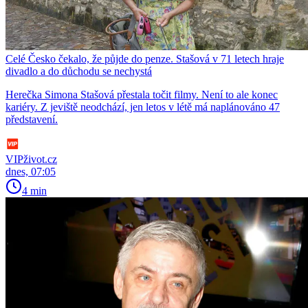
Celé Česko čekalo, že půjde do penze. Stašová v 71 letech hraje
divadlo a do důchodu se nechystá
Herečka Simona Stašová přestala točit filmy. Není to ale konec
kariéry. Z jeviště neodchází, jen letos v létě má naplánováno 47
představení.
VIPživot.cz
dnes, 07:05
4 min