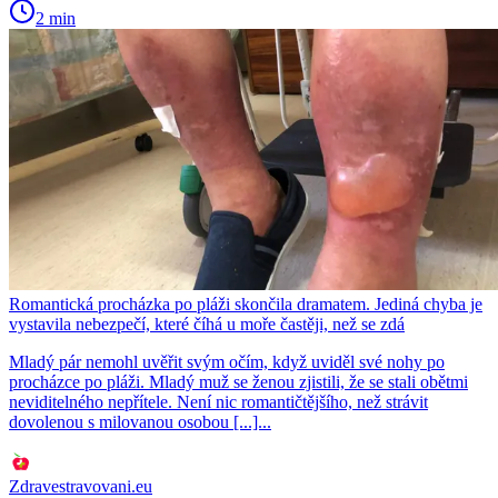
2 min
Romantická procházka po pláži skončila dramatem. Jediná chyba je
vystavila nebezpečí, které číhá u moře častěji, než se zdá
Mladý pár nemohl uvěřit svým očím, když uviděl své nohy po
procházce po pláži. Mladý muž se ženou zjistili, že se stali obětmi
neviditelného nepřítele. Není nic romantičtějšího, než strávit
dovolenou s milovanou osobou [...]...
Zdravestravovani.eu