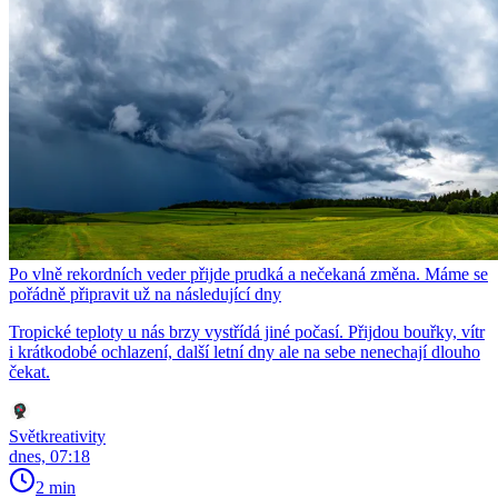
Po vlně rekordních veder přijde prudká a nečekaná změna. Máme se
pořádně připravit už na následující dny
Tropické teploty u nás brzy vystřídá jiné počasí. Přijdou bouřky, vítr
i krátkodobé ochlazení, další letní dny ale na sebe nenechají dlouho
čekat.
Světkreativity
dnes, 07:18
2 min