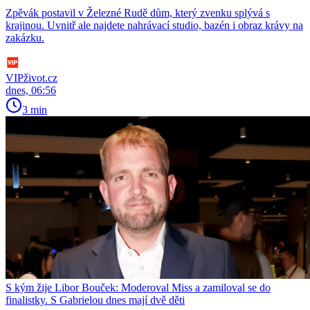
Zpěvák postavil v Železné Rudě dům, který zvenku splývá s
krajinou. Uvnitř ale najdete nahrávací studio, bazén i obraz krávy na
zakázku.
VIPživot.cz
dnes, 06:56
3 min
S kým žije Libor Bouček: Moderoval Miss a zamiloval se do
finalistky. S Gabrielou dnes mají dvě děti