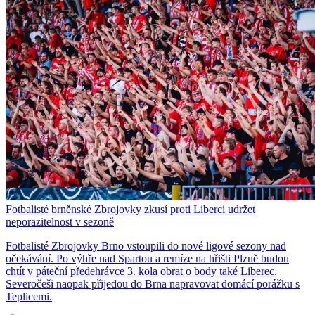
Fotbalisté brněnské Zbrojovky zkusí proti Liberci udržet
neporazitelnost v sezoně
Fotbalisté Zbrojovky Brno vstoupili do nové ligové sezony nad
očekávání. Po výhře nad Spartou a remíze na hřišti Plzně budou
chtít v páteční předehrávce 3. kola obrat o body také Liberec.
Severočeši naopak přijedou do Brna napravovat domácí porážku s
Teplicemi.