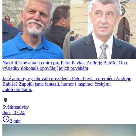
Navrhli jsme auta na míru pro Petra Pavla a Andreje Babiše: Oba
výsledky dokonale opovídají jejich povahám
Jaké auto by vystihovalo prezidenta Petra Pavla a premiéra Andreje
Babiše? Zapojili jsme fantazii, humor i inspiraci českými
automobilkami.
Světkreativity
dnes, 07:24
2 min