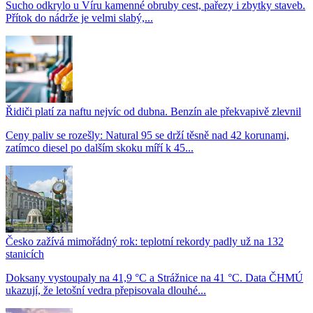
Sucho odkrylo u Víru kamenné obruby cest, pařezy i zbytky staveb.
Přítok do nádrže je velmi slabý,...
Řidiči platí za naftu nejvíc od dubna. Benzín ale překvapivě zlevnil
Ceny paliv se rozešly: Natural 95 se drží těsně nad 42 korunami,
zatímco diesel po dalším skoku míří k 45...
Česko zažívá mimořádný rok: teplotní rekordy padly už na 132
stanicích
Doksany vystoupaly na 41,9 °C a Strážnice na 41 °C. Data ČHMÚ
ukazují, že letošní vedra přepisovala dlouhé...