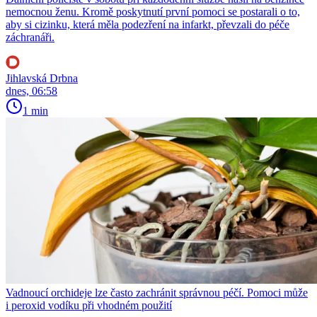
nemocnou ženu. Kromě poskytnutí první pomoci se postarali o to,
aby si cizinku, která měla podezření na infarkt, převzali do péče
záchranáři.
Jihlavská Drbna
dnes, 06:58
1 min
Vadnoucí orchideje lze často zachránit správnou péčí. Pomoci může
i peroxid vodíku při vhodném použití