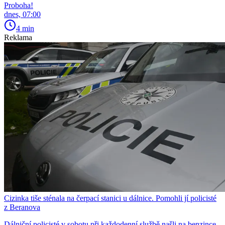
Proboha!
dnes, 07:00
4 min
Reklama
Cizinka tiše sténala na čerpací stanici u dálnice. Pomohli jí policisté
z Beranova
Dálniční policisté v sobotu při každodenní službě našli na benzince