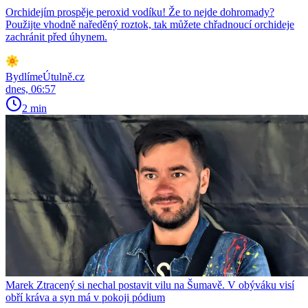
Orchidejím prospěje peroxid vodíku! Že to nejde dohromady?
Použijte vhodně naředěný roztok, tak můžete chřadnoucí orchideje
zachránit před úhynem.
BydlímeÚtulně.cz
dnes, 06:57
2 min
Marek Ztracený si nechal postavit vilu na Šumavě. V obýváku visí
obří kráva a syn má v pokoji pódium