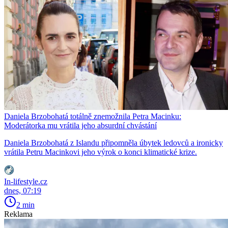
Daniela Brzobohatá totálně znemožnila Petra Macinku:
Moderátorka mu vrátila jeho absurdní chvástání
Daniela Brzobohatá z Islandu připomněla úbytek ledovců a ironicky
vrátila Petru Macinkovi jeho výrok o konci klimatické krize.
In-lifestyle.cz
dnes, 07:19
2 min
Reklama