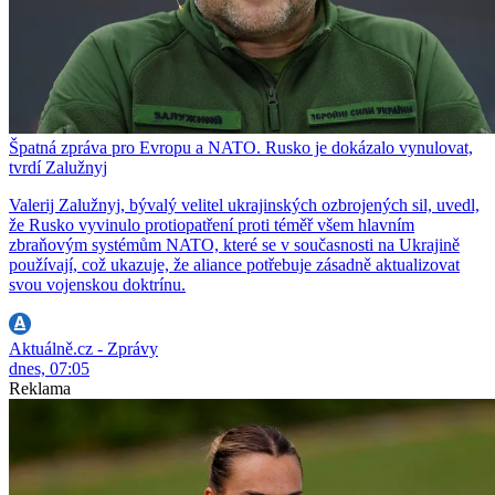
Špatná zpráva pro Evropu a NATO. Rusko je dokázalo vynulovat,
tvrdí Zalužnyj
Valerij Zalužnyj, bývalý velitel ukrajinských ozbrojených sil, uvedl,
že Rusko vyvinulo protiopatření proti téměř všem hlavním
zbraňovým systémům NATO, které se v současnosti na Ukrajině
používají, což ukazuje, že aliance potřebuje zásadně aktualizovat
svou vojenskou doktrínu.
Aktuálně.cz - Zprávy
dnes, 07:05
Reklama