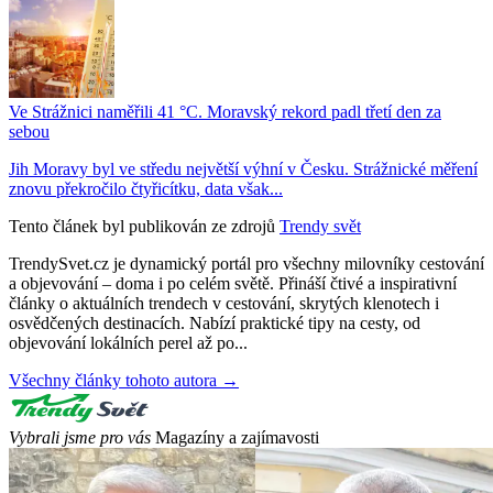
Ve Strážnici naměřili 41 °C. Moravský rekord padl třetí den za
sebou
Jih Moravy byl ve středu největší výhní v Česku. Strážnické měření
znovu překročilo čtyřicítku, data však...
Tento článek byl publikován ze zdrojů
Trendy svět
TrendySvet.cz je dynamický portál pro všechny milovníky cestování
a objevování – doma i po celém světě. Přináší čtivé a inspirativní
články o aktuálních trendech v cestování, skrytých klenotech i
osvědčených destinacích. Nabízí praktické tipy na cesty, od
objevování lokálních perel až po...
Všechny články tohoto autora →
Vybrali jsme pro vás
Magazíny a zajímavosti