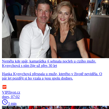
Neměla kde spát, kamarádka jí sehnala nocleh u cizího muže.
Kynychová s ním žije už přes 30 let
Hanka Kynychová přespala u muže, kterého v životě neviděla. O
pár let později si ho vzala a jsou spolu dodnes.
VIPživot.cz
dnes, 07:02
3 min