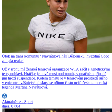
Útok na trans komunitu? Navrátilová hájí Bělorusku, hvězdná Coco
zaujala reakcí
Už v srpnu má ženská tenisová organizace WTA začít s genetickými
testy pohlaví. Hráčky je nově musí podstoupit, v opačném případě
jim hrozí suspendace. Kolem tématu je v tenisovém prostředí rušno,
v epicentru vášnivých diskusí se přitom často ocitá česko-americká
legenda Martina Navrátilová.
Aktuálně.cz - Sport
dnes, 07:04