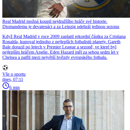
Real Madrid možná koupil nejdražšího hráče své historie.
Diomandemu je devatenáct a za Leipzig odehrál jedinou sezonu
Když Real Madrid v roce 2009 zaplatil rekordní částku za Cristiana
Ronalda, kupoval jednoho z nejlepších fotbalistů planety. Gareth
Bale dorazil po letech v Premier League a sezoně, ve které byl
nejlepším hráčem Anglie. Eden Hazard měl za sebou sedm let v
Chelsea a patřil mezi největší hvězdy evropského fotbalu.
Vše o sportu
dnes, 07:11
6 min