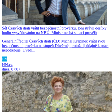
Šéf Českých drah vrátil bezpečnostní prověrku, loni strávil desítky
hodin vysvětlováním na NBÚ. Ministr nechá situaci prověřit
Generální ředitel Českých drah (ČD) Michal Krapinec vrátil svou
bezpečnostní prověrku na stupeň Důvěrné, protože ji údajně k práci
nepotřebuje. Uvedl...
HN.cz
dnes, 07:07