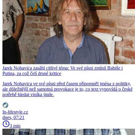
Jarek Nohavica zasáhl citlivé téma: Ve své písni zmínil Babiše i
Putina, za což čelí drsné kritice
Jarek Nohavica ve své písni před časem připomněl jména z politiky,
ale důležitější než samotná provokace je to, co text vypovídá o české
potřebě hledat viníka jinde.
In-lifestyle.cz
dnes, 07:21
3 min