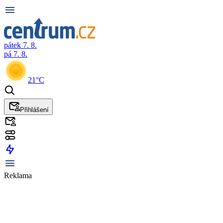
pátek 7. 8.
pá 7. 8.
21°C
Přihlášení
Reklama