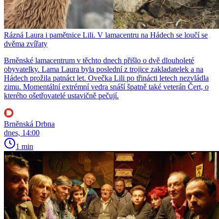
Rázná Laura i pamětnice Lili. V lamacentru na Hádech se loučí se
dvěma zvířaty
Brněnské lamacentrum v těchto dnech přišlo o dvě dlouholeté
obyvatelky. Lama Laura byla poslední z trojice zakladatelek a na
Hádech prožila patnáct let. Ovečka Lili po třinácti letech nezvládla
zimu. Momentální extrémní vedra snáší špatně také veterán Čert, o
kterého ošetřovatelé ustavičně pečují.
Brněnská Drbna
dnes, 14:00
1 min