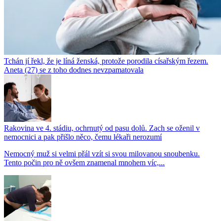
Tchán jí řekl, že je líná ženská, protože porodila císařským řezem.
Aneta (27) se z toho dodnes nevzpamatovala
Rakovina ve 4. stádiu, ochrnutý od pasu dolů. Zach se oženil v
nemocnici a pak přišlo něco, čemu lékaři nerozumí
Nemocný muž si velmi přál vzít si svou milovanou snoubenku.
Tento počin pro ně ovšem znamenal mnohem víc,...