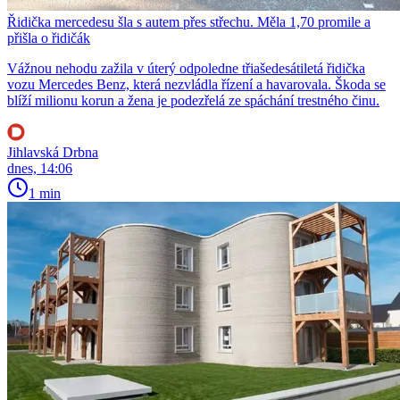
Řidička mercedesu šla s autem přes střechu. Měla 1,70 promile a
přišla o řidičák
Vážnou nehodu zažila v úterý odpoledne třiašedesátiletá řidička
vozu Mercedes Benz, která nezvládla řízení a havarovala. Škoda se
blíží milionu korun a žena je podezřelá ze spáchání trestného činu.
Jihlavská Drbna
dnes, 14:06
1 min