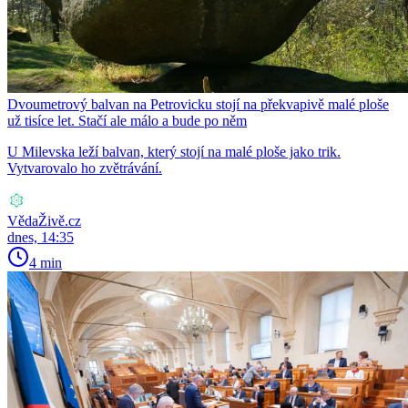
Dvoumetrový balvan na Petrovicku stojí na překvapivě malé ploše
už tisíce let. Stačí ale málo a bude po něm
U Milevska leží balvan, který stojí na malé ploše jako trik.
Vytvarovalo ho zvětrávání.
VědaŽivě.cz
dnes, 14:35
4 min