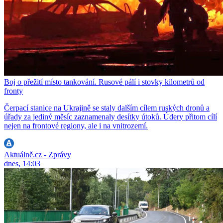
Boj o přežití místo tankování. Rusové pálí i stovky kilometrů od
fronty
Čerpací stanice na Ukrajině se staly dalším cílem ruských dronů a
úřady za jediný měsíc zaznamenaly desítky útoků. Údery přitom cílí
nejen na frontové regiony, ale i na vnitrozemí.
Aktuálně.cz - Zprávy
dnes, 14:03