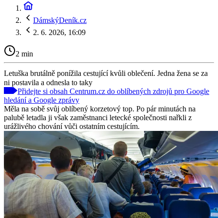
DámskýDeník.cz
2. 6. 2026, 16:09
2 min
Letuška brutálně ponížila cestující kvůli oblečení. Jedna žena se za
ni postavila a odnesla to taky
Přidejte si obsah Centrum.cz do oblíbených zdrojů pro Google
hledání a Google zprávy
Měla na sobě svůj oblíbený korzetový top. Po pár minutách na
palubě letadla ji však zaměstnanci letecké společnosti nařkli z
urážlivého chování vůči ostatním cestujícím.