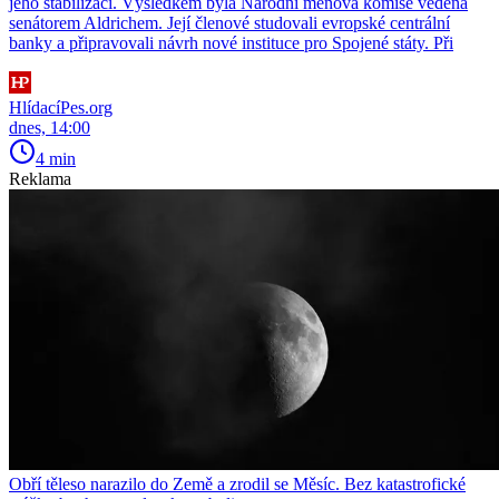
jeho stabilizaci. Výsledkem byla Národní měnová komise vedená
senátorem Aldrichem. Její členové studovali evropské centrální
banky a připravovali návrh nové instituce pro Spojené státy. Při
HlídacíPes.org
dnes, 14:00
4 min
Reklama
Obří těleso narazilo do Země a zrodil se Měsíc. Bez katastrofické