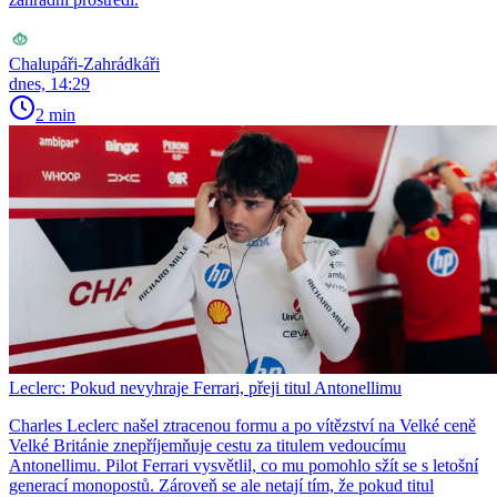
Chalupáři-Zahrádkáři
dnes, 14:29
2 min
Leclerc: Pokud nevyhraje Ferrari, přeji titul Antonellimu
Charles Leclerc našel ztracenou formu a po vítězství na Velké ceně
Velké Británie znepříjemňuje cestu za titulem vedoucímu
Antonellimu. Pilot Ferrari vysvětlil, co mu pomohlo sžít se s letošní
generací monopostů. Zároveň se ale netají tím, že pokud titul