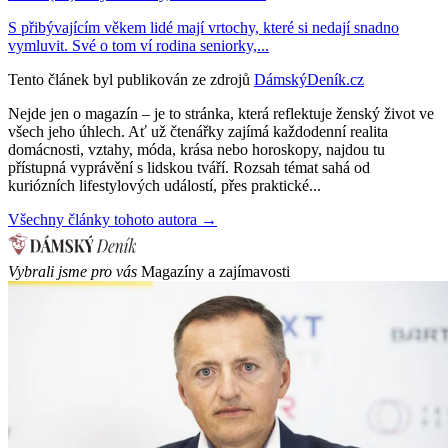
S přibývajícím věkem lidé mají vrtochy, které si nedají snadno
vymluvit. Své o tom ví rodina seniorky,...
Tento článek byl publikován ze zdrojů
DámskýDeník.cz
Nejde jen o magazín – je to stránka, která reflektuje ženský život ve
všech jeho úhlech. Ať už čtenářky zajímá každodenní realita
domácnosti, vztahy, móda, krása nebo horoskopy, najdou tu
přístupná vyprávění s lidskou tváří. Rozsah témat sahá od
kuriózních lifestylových událostí, přes praktické...
Všechny články tohoto autora →
Vybrali jsme pro vás
Magazíny a zajímavosti