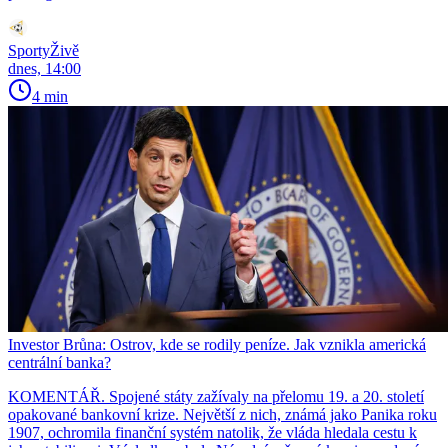
SportyŽivě
dnes, 14:00
4 min
Investor Brůna: Ostrov, kde se rodily peníze. Jak vznikla americká
centrální banka?
KOMENTÁŘ. Spojené státy zažívaly na přelomu 19. a 20. století
opakované bankovní krize. Největší z nich, známá jako Panika roku
1907, ochromila finanční systém natolik, že vláda hledala cestu k