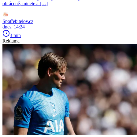
obráceně, minete a […]
Spotřebitelov.cz
dnes, 14:24
3 min
Reklama