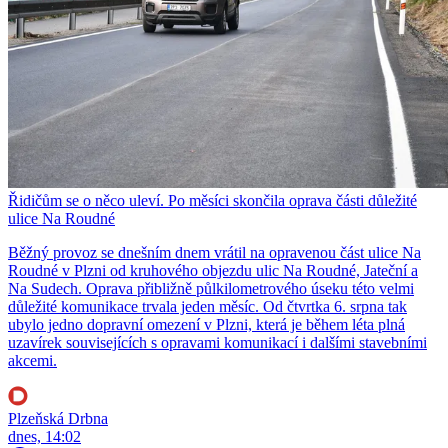
Řidičům se o něco uleví. Po měsíci skončila oprava části důležité
ulice Na Roudné
Běžný provoz se dnešním dnem vrátil na opravenou část ulice Na
Roudné v Plzni od kruhového objezdu ulic Na Roudné, Jateční a
Na Sudech. Oprava přibližně půlkilometrového úseku této velmi
důležité komunikace trvala jeden měsíc. Od čtvrtka 6. srpna tak
ubylo jedno dopravní omezení v Plzni, která je během léta plná
uzavírek souvisejících s opravami komunikací i dalšími stavebními
akcemi.
Plzeňská Drbna
dnes, 14:02