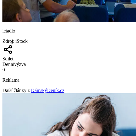
letadlo
Zdroj
:
iStock
Sdílet
Denní
výzva
0
Reklama
Další články z
DámskýDeník.cz