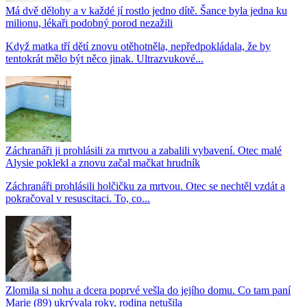
Má dvě dělohy a v každé jí rostlo jedno dítě. Šance byla jedna ku
milionu, lékaři podobný porod nezažili
Když matka tří dětí znovu otěhotněla, nepředpokládala, že by
tentokrát mělo být něco jinak. Ultrazvukové...
Záchranáři ji prohlásili za mrtvou a zabalili vybavení. Otec malé
Alysie poklekl a znovu začal mačkat hrudník
Záchranáři prohlásili holčičku za mrtvou. Otec se nechtěl vzdát a
pokračoval v resuscitaci. To, co...
Zlomila si nohu a dcera poprvé vešla do jejího domu. Co tam paní
Marie (89) ukrývala roky, rodina netušila