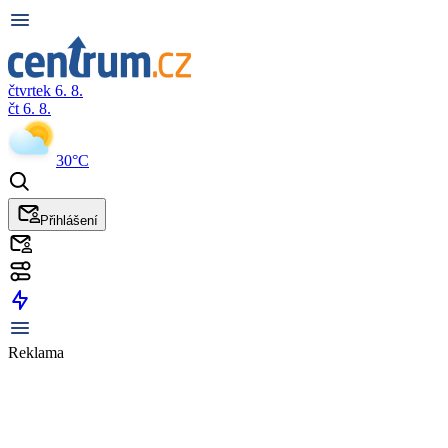
čtvrtek 6. 8.
čt 6. 8.
30°C
Přihlášení
Reklama