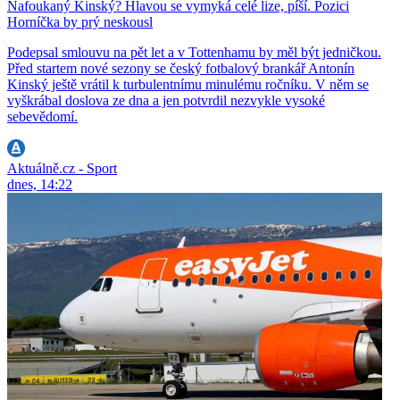
Nafoukaný Kinský? Hlavou se vymyká celé lize, píší. Pozici
Horníčka by prý neskousl
Podepsal smlouvu na pět let a v Tottenhamu by měl být jedničkou.
Před startem nové sezony se český fotbalový brankář Antonín
Kinský ještě vrátil k turbulentnímu minulému ročníku. V něm se
vyškrábal doslova ze dna a jen potvrdil nezvykle vysoké
sebevědomí.
Aktuálně.cz - Sport
dnes, 14:22