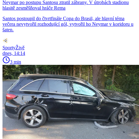
Neymar po postupu Santosu ztratil zábrany. V útrobách stadionu
hlasitě zesměšňoval hráče Rema
Santos postoupil do čtvrtfinále Copa do Brasil, ale hlavní téma
večera nevytvořil rozhodující gól, vytvořil ho Neymar v koridoru u
šaten.
SportyŽivě
dnes, 14:14
3 min