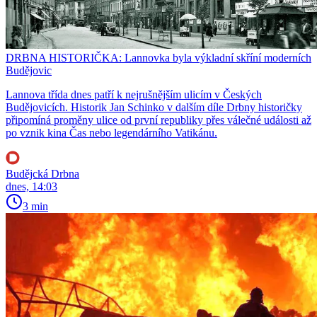
DRBNA HISTORIČKA: Lannovka byla výkladní skříní moderních
Budějovic
Lannova třída dnes patří k nejrušnějším ulicím v Českých
Budějovicích. Historik Jan Schinko v dalším díle Drbny historičky
připomíná proměny ulice od první republiky přes válečné události až
po vznik kina Čas nebo legendárního Vatikánu.
Budějcká Drbna
dnes, 14:03
3 min