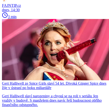
FAJNTIP.cz
dnes, 14:30
3 min
Geri Halliwell ze Spice Girls slaví 54 let. Divoká Ginger Spice dnes
žije v ústraní po boku miliardáře
Geri Halliwell slaví narozeniny a chystá se na roli v seriálu Jen
vraždy v budově. S manželem dnes navíc řeší budoucnost obřího
finančního odstupného.