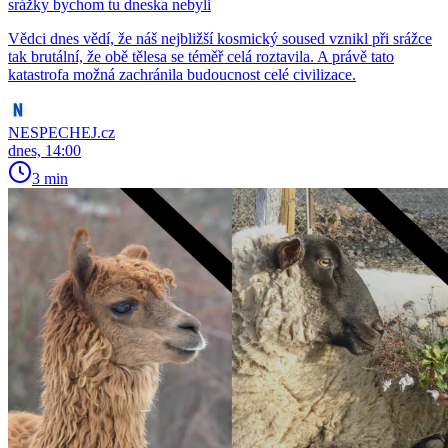
srážky bychom tu dneska nebyli
Vědci dnes vědí, že náš nejbližší kosmický soused vznikl při srážce
tak brutální, že obě tělesa se téměř celá roztavila. A právě tato
katastrofa možná zachránila budoucnost celé civilizace.
NESPECHEJ.cz
dnes, 14:00
3 min