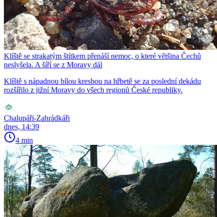
Klíště se strakatým štítkem přenáší nemoc, o které většina Čechů
neslyšela. A šíří se z Moravy dál
Klíště s nápadnou bílou kresbou na hřbetě se za poslední dekádu
rozšířilo z jižní Moravy do všech regionů České republiky.
Chalupáři-Zahrádkáři
dnes, 14:39
4 min