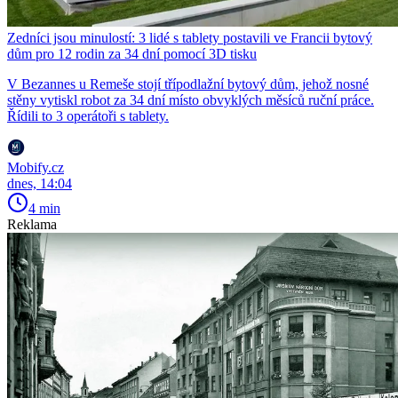
Zedníci jsou minulostí: 3 lidé s tablety postavili ve Francii bytový
dům pro 12 rodin za 34 dní pomocí 3D tisku
V Bezannes u Remeše stojí třípodlažní bytový dům, jehož nosné
stěny vytiskl robot za 34 dní místo obvyklých měsíců ruční práce.
Řídili to 3 operátoři s tablety.
Mobify.cz
dnes, 14:04
4 min
Reklama