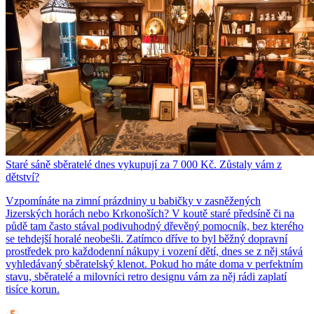
Staré sáně sběratelé dnes vykupují za 7 000 Kč. Zůstaly vám z
dětství?
Vzpomínáte na zimní prázdniny u babičky v zasněžených
Jizerských horách nebo Krkonoších? V koutě staré předsíně či na
půdě tam často stával podivuhodný dřevěný pomocník, bez kterého
se tehdejší horalé neobešli. Zatímco dříve to byl běžný dopravní
prostředek pro každodenní nákupy i vození dětí, dnes se z něj stává
vyhledávaný sběratelský klenot. Pokud ho máte doma v perfektním
stavu, sběratelé a milovníci retro designu vám za něj rádi zaplatí
tisíce korun.