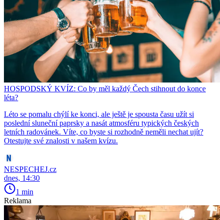
HOSPODSKÝ KVÍZ: Co by měl každý Čech stihnout do konce
léta?
Léto se pomalu chýlí ke konci, ale ještě je spousta času užít si
poslední sluneční paprsky a nasát atmosféru typických českých
letních radovánek. Víte, co byste si rozhodně neměli nechat ujít?
Otestujte své znalosti v našem kvízu.
NESPECHEJ.cz
dnes, 14:30
1 min
Reklama