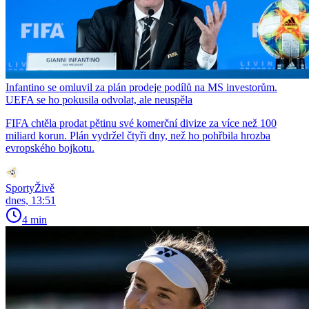
Infantino se omluvil za plán prodeje podílů na MS investorům.
UEFA se ho pokusila odvolat, ale neuspěla
FIFA chtěla prodat pětinu své komerční divize za více než 100
miliard korun. Plán vydržel čtyři dny, než ho pohřbila hrozba
evropského bojkotu.
SportyŽivě
dnes, 13:51
4 min