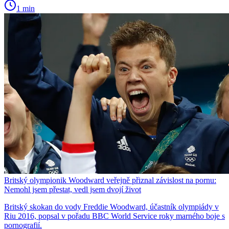
1 min
Britský olympionik Woodward veřejně přiznal závislost na pornu:
Nemohl jsem přestat, vedl jsem dvojí život
Britský skokan do vody Freddie Woodward, účastník olympiády v
Riu 2016, popsal v pořadu BBC World Service roky marného boje s
pornografií.