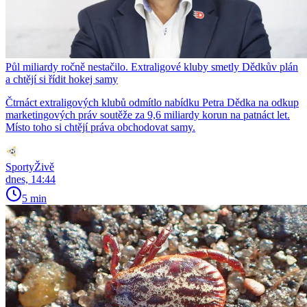
Půl miliardy ročně nestačilo. Extraligové kluby smetly Dědkův plán
a chtějí si řídit hokej samy
Čtrnáct extraligových klubů odmítlo nabídku Petra Dědka na odkup
marketingových práv soutěže za 9,6 miliardy korun na patnáct let.
Místo toho si chtějí práva obchodovat samy.
SportyŽivě
dnes, 14:44
5 min