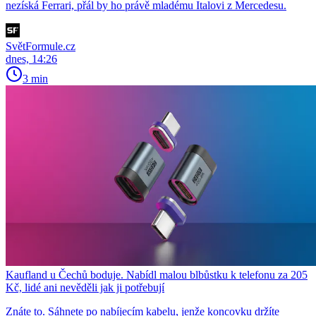
nezíská Ferrari, přál by ho právě mladému Italovi z Mercedesu.
SvětFormule.cz
dnes, 14:26
3 min
Kaufland u Čechů boduje. Nabídl malou blbůstku k telefonu za 205
Kč, lidé ani nevěděli jak ji potřebují
Znáte to. Sáhnete po nabíjecím kabelu, jenže koncovku držíte