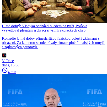
U mě dobrý: Vladyka odcházel s ledem na tváři, Polívka
vysvětloval plešatění a diváci si všimli školáckých chyb
Komedie U mě dobrý přinesla štábu fyzickou bolest i zklamání z
obsazení. Za kamerou se odehrávaly situace plné filmařských omylů
a zajímavých paradoxů.
V Telce
dnes, 13:58
4 min