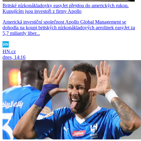
Britské nízkonákladovky easyJet přejdou do amerických rukou.
Kupujícím jsou investoři z firmy Apollo
Americká investiční společnost Apollo Global Management se
dohodla na koupi britských nízkonákladových aerolinek easyJet za
5,7 miliardy liber...
HN.cz
dnes, 14:16