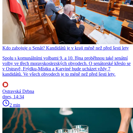
Kdo zabojuje o Senát? Kandidátů je v kraji méně než před šesti lety
Spolu s komunálními volbami 9. a 10. října proběhnou také senátní
volby ve třech moravskoslezských obvodech. O senátorské křeslo se
v Ostravě, Frýdku-Místku a Karviné bude ucházet vždy 7
kandidátů. Ve všech obvodech je to méně než před šesti lety.
Ostravská Drbna
dnes, 14:34
2 min