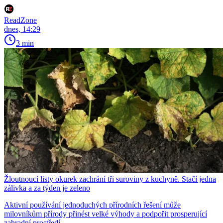
ReadZone
dnes, 14:29
3 min
Žloutnoucí listy okurek zachrání tři suroviny z kuchyně. Stačí jedna
zálivka a za týden je zeleno
Aktivní používání jednoduchých přírodních řešení může
milovníkům přírody přinést velké výhody a podpořit prosperující
zahradní prostředí.