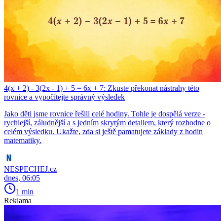
4(x + 2) - 3(2x - 1) + 5 = 6x + 7: Zkuste překonat nástrahy této
rovnice a vypočítejte správný výsledek
Jako děti jsme rovnice řešili celé hodiny. Tohle je dospělá verze -
rychlejší, záludnější a s jedním skrytým detailem, který rozhodne o
celém výsledku. Ukažte, zda si ještě pamatujete základy z hodin
matematiky.
NESPECHEJ.cz
dnes, 06:05
1 min
Reklama