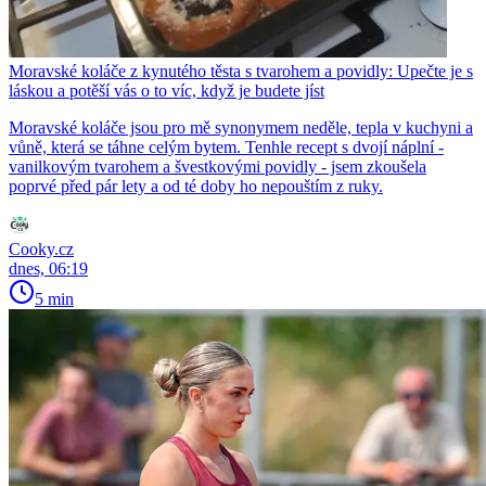
Moravské koláče z kynutého těsta s tvarohem a povidly: Upečte je s
láskou a potěší vás o to víc, když je budete jíst
Moravské koláče jsou pro mě synonymem neděle, tepla v kuchyni a
vůně, která se táhne celým bytem. Tenhle recept s dvojí náplní -
vanilkovým tvarohem a švestkovými povidly - jsem zkoušela
poprvé před pár lety a od té doby ho nepouštím z ruky.
Cooky.cz
dnes, 06:19
5 min