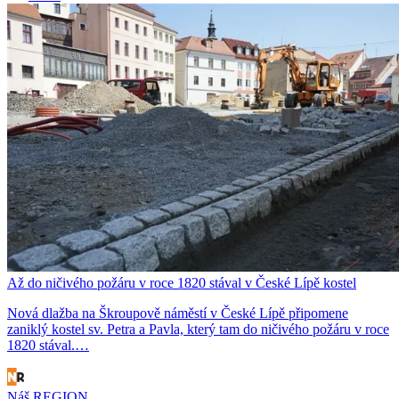
Až do ničivého požáru v roce 1820 stával v České Lípě kostel
Nová dlažba na Škroupově náměstí v České Lípě připomene
zaniklý kostel sv. Petra a Pavla, který tam do ničivého požáru v roce
1820 stával.…
Náš REGION