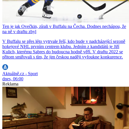
Ten je jak Ovečkin, zírali v Buffalu na Čecha. Dodnes nechápou, že
na ně v draftu zbyl
V Buffalu se přes léto vytrvale řeší, kdo bude v nadcházející sezoně
hokejové NHL prvním centrem klubu. Jedním z kandidátů je Jiří
Kulich, kterému Sabres do budoucna hodně věří. V draftu 2022 se
přitom smiřovali s tím, že jim českou naději vyfoukne konkurence.
Aktuálně.cz - Sport
dnes, 06:00
Reklama