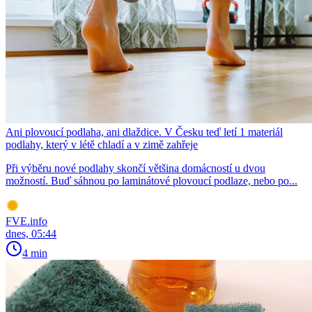
Ani plovoucí podlaha, ani dlaždice. V Česku teď letí 1 materiál
podlahy, který v létě chladí a v zimě zahřeje
Při výběru nové podlahy skončí většina domácností u dvou
možností. Buď sáhnou po laminátové plovoucí podlaze, nebo po...
FVE.info
dnes, 05:44
4 min