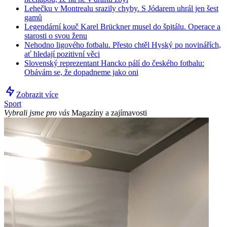
Lehečku v Montrealu srazily chyby. S Jódarem uhrál jen šest
gamů
Legendární kouč Karel Brückner musel do špitálu. Operace a
starosti o svou ženu
Nehodno ligového fotbalu. Přesto chtěl Hyský po novinářích,
ať hledají pozitivní věci
Slovenský reprezentant Hancko pálí do českého fotbalu:
Obávám se, že dopadneme jako oni
Zobrazit více
Sport
Vybrali jsme pro vás
Magazíny a zajímavosti