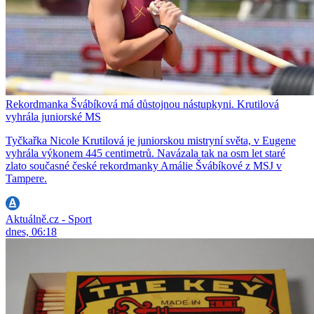
Rekordmanka Švábíková má důstojnou nástupkyni. Krutilová
vyhrála juniorské MS
Tyčkařka Nicole Krutilová je juniorskou mistryní světa, v Eugene
vyhrála výkonem 445 centimetrů. Navázala tak na osm let staré
zlato současné české rekordmanky Amálie Švábíkové z MSJ v
Tampere.
Aktuálně.cz - Sport
dnes, 06:18