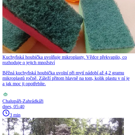
Kuchyňská houbička uvolňuje mikroplasty. Vědce překvapilo, co
rozhoduje o jejich množství
Běžná kuchyňská houbička uvolní při mytí nádobí až 4,2 gramu
mikroplastů ročně. Záleží přitom hlavně na tom, kolik plastu v ní je
a jak moc ji opotřebíte.
Chalupáři-Zahrádkáři
dnes, 05:40
3 min