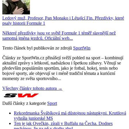
Ledový muž, Profesor, Pan Monako i Létající Fin. Přezdívky, které
psaly historii Formule 1
Některé přezdívky jsou ve světě Formule 1 téměř slavnější než
samotná jména jezdců. Oficiální web...
Tento článek byl publikován ze zdrojů
SportWin
Články ze SportWin.cz přinášejí svěží pohled na sport – kombinují
aktuální zprávy s lehkostí, nadsázkou i špetkou zábavy. Věnují se
především populárním sportům, jako je fotbal, hokej, tenis nebo
bojové sporty, ale objevují se i méně tradiční témata a kuriózní
momenty ze světa sportovního...
Všechny články tohoto autora →
Další články z kategorie
Sport
Rekordmanka Švábíková má důstojnou nástupkyni. Krutilová
vyhrála juniorské MS
Ten je jak Ovečkin, zírali v Buffalu na Čecha. Dodnes
nechápou, že na ně v draftu zbyl