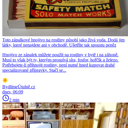
Toto zápalkové hnojivo na rostliny působí jako živá voda. Dodá jim
látky, které nenajdete ani v obchodě. Ušetříte tak spoustu peněz
Hnojivo ze zápalek můžete použít na rostliny v bytě i na záhoně.
Musí to však být ty, kterým prospívá síra, fosfor, hořčík a železo.
Potřebujete-li přihnojit rostliny, není nutné hned kupovat drahé
specializované přípravky. Stačí se...
BydlímeÚtulně.cz
dnes, 06:09
2 min