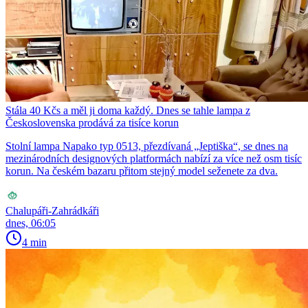
Stála 40 Kčs a měl ji doma každý. Dnes se tahle lampa z
Československa prodává za tisíce korun
Stolní lampa Napako typ 0513, přezdívaná „Jeptiška“, se dnes na
mezinárodních designových platformách nabízí za více než osm tisíc
korun. Na českém bazaru přitom stejný model seženete za dva.
Chalupáři-Zahrádkáři
dnes, 06:05
4 min