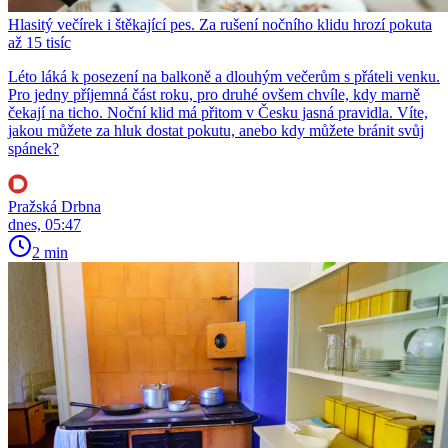
Hlasitý večírek i štěkající pes. Za rušení nočního klidu hrozí pokuta
až 15 tisíc
Léto láká k posezení na balkoně a dlouhým večerům s přáteli venku.
Pro jedny příjemná část roku, pro druhé ovšem chvíle, kdy marně
čekají na ticho. Noční klid má přitom v Česku jasná pravidla. Víte,
jakou můžete za hluk dostat pokutu, anebo kdy můžete bránit svůj
spánek?
Pražská Drbna
dnes, 05:47
2 min