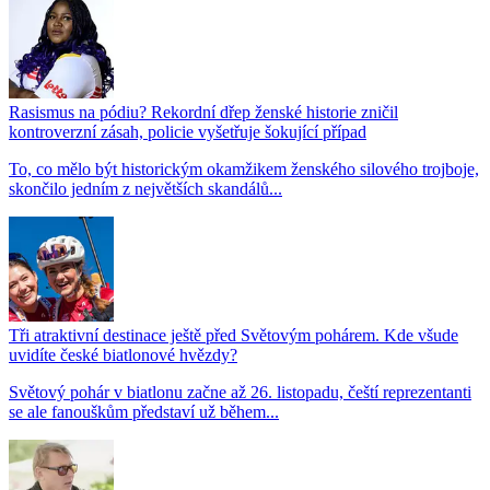
Rasismus na pódiu? Rekordní dřep ženské historie zničil
kontroverzní zásah, policie vyšetřuje šokující případ
To, co mělo být historickým okamžikem ženského silového trojboje,
skončilo jedním z největších skandálů...
Tři atraktivní destinace ještě před Světovým pohárem. Kde všude
uvidíte české biatlonové hvězdy?
Světový pohár v biatlonu začne až 26. listopadu, čeští reprezentanti
se ale fanouškům představí už během...