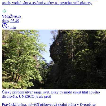
prach, vodní páru a sezónní změny na povrchu rudé planety.
VědaŽivě.cz
dnes, 05:49
4 min
Český přírodní útvar zaujal svět. Brzy by mohl získat titul nového
divu světa. UNESCO je ale proti
Pravčická brána, největší pískovcová skalní brána v Evropě, se