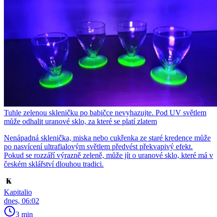
Tuhle zelenou skleničku po babičce nevyhazujte. Pod UV světlem
může odhalit uranové sklo, za které se platí zlatem
Nenápadná sklenička, miska nebo cukřenka ze staré kredence může
po nasvícení ultrafialovým světlem předvést překvapivý efekt.
Pokud se rozzáří výrazně zeleně, může jít o uranové sklo, které má v
českém sklářství dlouhou tradici.
Kapitalio
dnes, 06:02
3 min