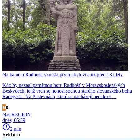
Na bájném Radhošti vznikla první ubytovna už před 135 lety
Kdo by neznal památnou horu Radhošť v Moravskoslezských
Beskydech, jejíž vrch se honosí sochou starého slovanského boha
Radegasta. Na Pustevnách, které se nacházejí nedaleko…
Náš REGION
dnes, 05:39
2 min
Reklama