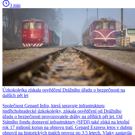
3 min
Úzkokolejka získala osvědčení Drážního úřadu o bezpečnosti na
dalších pět let
Společnost Gepard Infra, která spravuje infrastrukturu
jindřichohradecké úzkokolejky, získala osvědčení od Drážního
úřadu o bezpečnosti provozovatele dráhy na příštích pět let. Od
Státního fondu dopravní infrastruktury (SFDI) také získá na letošní
rok 17 milionů korun na obnovu tratí. Gepard Express letos v dubnu
obnovil na historických tratích provoz po 3,5 letech. Vlaky zastavila