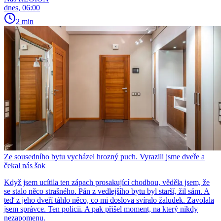
dnes, 06:00
2 min
Ze sousedního bytu vycházel hrozný puch. Vyrazili jsme dveře a
čekal nás šok
Když jsem ucítila ten zápach prosakující chodbou, věděla jsem, že
se stalo něco strašného. Pán z vedlejšího bytu byl starší, žil sám. A
teď z jeho dveří táhlo něco, co mi doslova svíralo žaludek. Zavolala
jsem správce. Ten policii. A pak přišel moment, na který nikdy
nezapomenu.