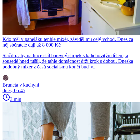
Kdo měl v paneláku tenhle mixér, záviděl mu celý vchod. Dnes za
něj sběratelé dají až 8 000 Kč
Stačilo, aby na lince stál barevný strojek s kalichovitým tělem, a
sousedé hned tušili, že tahle domácnost drží krok s dobou. Dneska
podobný mixér z časů socialismu končí buď v...
Bruneta v kuchyni
dnes, 05:45
3 min