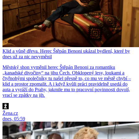
Klid a vůně dřeva. Herec Štěpán Benoni ukázal bydlení, které by
dnes už za nic nevyměnil
Městský shon vyměnil herec Štěpán Benoni za romantiku
„kanadské divočiny“ na jihu Čech. Obklopený lesy, loukami a
čtyřnohými společníky tu našel přesně to, co mu ve městě chybí –
klid a prostor zpomalit. A i když kvůli práci pravidelně usedá do
auta a vyráží do Prahy, jakmile mu to pracovní povinnosti dovolí,
vrací se zpátky na jih.
Žena.cz
dnes, 05:59