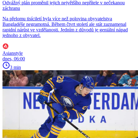
Odvážný plán proměnil jejich největšího nepřítele v nečekanou
záchranu
Na přelomu tisíciletí byla více než polovina obyvatelstva
Bangladéše negramotná. Během čtvrt století ale stát zaznamenal
rapidní nárůst ve vzdělanosti. Jedním z důvodů je geniální nápad
jednoho z obyvatel.
Asianstyle
dnes, 06:00
3 min