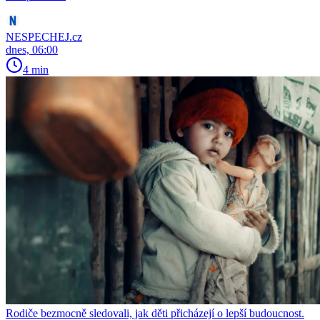
NESPECHEJ.cz
dnes, 06:00
4 min
Rodiče bezmocně sledovali, jak děti přicházejí o lepší budoucnost.