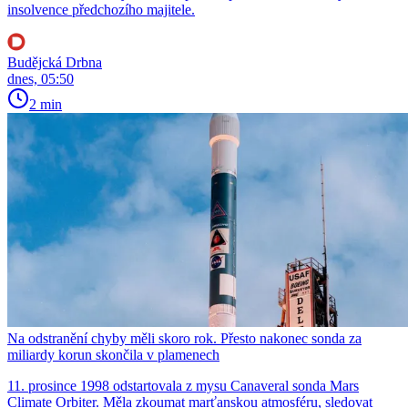
insolvence předchozího majitele.
Budějcká Drbna
dnes, 05:50
2 min
Na odstranění chyby měli skoro rok. Přesto nakonec sonda za
miliardy korun skončila v plamenech
11. prosince 1998 odstartovala z mysu Canaveral sonda Mars
Climate Orbiter. Měla zkoumat marťanskou atmosféru, sledovat