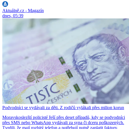
Aktuálně.cz - Magazín
dnes, 05:39
Podvodníci se vydávali za děti. Z rodičů vylákali přes milion korun
Moravskoslezští policisté řeší přes deset případů, kdy se podvodníci
přes SMS nebo WhatsApp vydávali za syna či dceru poškozených.
Tvrdili, že mají rozbitý telefon a potřebují nutně zaplatit faktury.