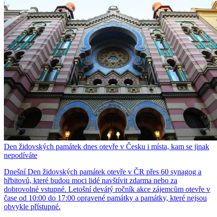
Den židovských památek dnes otevře v Česku i místa, kam se jinak
nepodíváte
Dnešní Den židovských památek otevře v ČR přes 60 synagog a
hřbitovů, které budou moci lidé navštívit zdarma nebo za
dobrovolné vstupné. Letošní devátý ročník akce zájemcům otevře v
čase od 10:00 do 17:00 opravené památky a památky, které nejsou
obvykle přístupné.