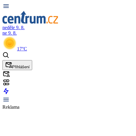
neděle 9. 8.
ne 9. 8.
17°C
Přihlášení
Reklama