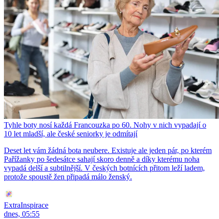
Tyhle boty nosí každá Francouzka po 60. Nohy v nich vypadají o
10 let mladší, ale české seniorky je odmítají
Deset let vám žádná bota neubere. Existuje ale jeden pár, po kterém
Pařížanky po šedesátce sahají skoro denně a díky kterému noha
vypadá delší a subtilnější. V českých botnících přitom leží ladem,
protože spoustě žen připadá málo ženský.
ExtraInspirace
dnes, 05:55