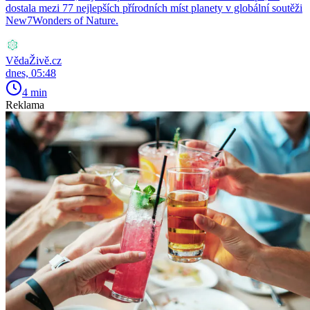
dostala mezi 77 nejlepších přírodních míst planety v globální soutěži
New7Wonders of Nature.
VědaŽivě.cz
dnes, 05:48
4 min
Reklama