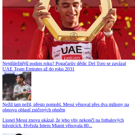
Nejdůležitější podpis roku? Pogačarův dědic Del Toro se zavázal
UAE Team Emirates až do roku 2031
Nežil tam nežil, přesto pomohl. Messi věnoval přes dva miliony na
obnovu oblastí zničených ohněm
Lionel Messi znovu ukázal, že jeho vliv nekončí na fotbalových
trávnících. Hvězda Interu Miami věnovala 80...