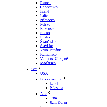
Francie
Chorvatsko
Island
Itálie
Německo
Polsko
Rakousko
Řecko
Rusko
Španělsko
Švédsko
Velká Británie
Rumunsko
Válka na Ukrajině
Maďarsko
Svět
USA
Blízký východ
Izrael
Palestina
Asie
Čína
Jižní Korea