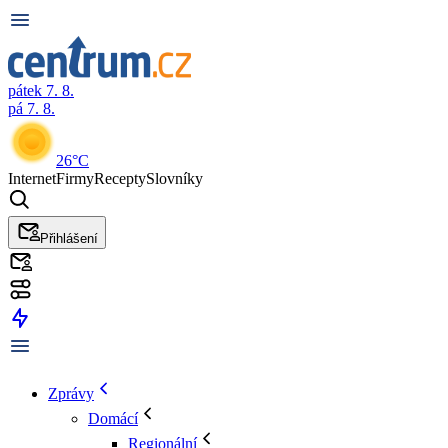
pátek 7. 8.
pá 7. 8.
26°C
Internet
Firmy
Recepty
Slovníky
Přihlášení
Zprávy
Domácí
Regionální