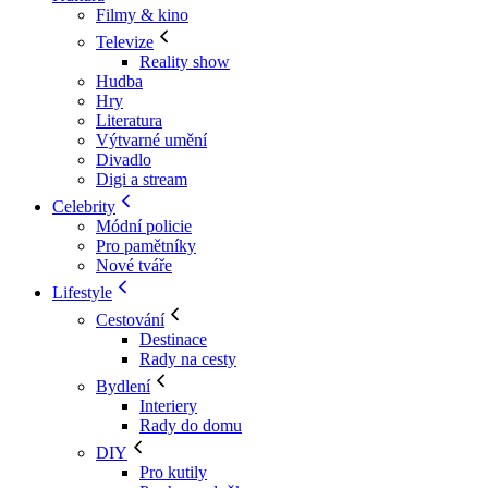
Filmy & kino
Televize
Reality show
Hudba
Hry
Literatura
Výtvarné umění
Divadlo
Digi a stream
Celebrity
Módní policie
Pro pamětníky
Nové tváře
Lifestyle
Cestování
Destinace
Rady na cesty
Bydlení
Interiery
Rady do domu
DIY
Pro kutily