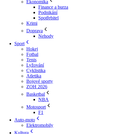
Ekonomika
Finance a burza
Podnikání
Spotřebitel
Krimi
Doprava
Nehody
Sport
Hokej
Fotbal
Tenis
Lyžování
Cyklistika
Atletika
Bojové sporty
ZOH 2026
Basketbal
NBA
Motosport
F1
Auto-moto
Elektromobily
Kultura