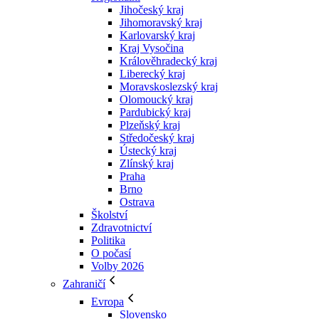
Jihočeský kraj
Jihomoravský kraj
Karlovarský kraj
Kraj Vysočina
Králověhradecký kraj
Liberecký kraj
Moravskoslezský kraj
Olomoucký kraj
Pardubický kraj
Plzeňský kraj
Středočeský kraj
Ústecký kraj
Zlínský kraj
Praha
Brno
Ostrava
Školství
Zdravotnictví
Politika
O počasí
Volby 2026
Zahraničí
Evropa
Slovensko