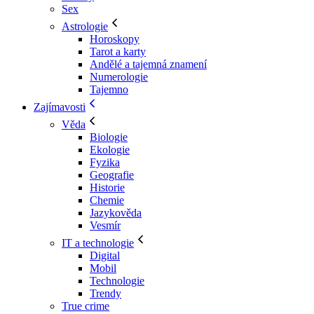
Sex
Astrologie
Horoskopy
Tarot a karty
Andělé a tajemná znamení
Numerologie
Tajemno
Zajímavosti
Věda
Biologie
Ekologie
Fyzika
Geografie
Historie
Chemie
Jazykověda
Vesmír
IT a technologie
Digital
Mobil
Technologie
Trendy
True crime