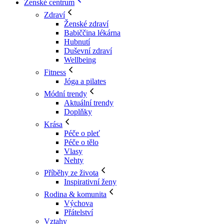
Ženské centrum
Zdraví
Ženské zdraví
Babiččina lékárna
Hubnutí
Duševní zdraví
Wellbeing
Fitness
Jóga a pilates
Módní trendy
Aktuální trendy
Doplňky
Krása
Péče o pleť
Péče o tělo
Vlasy
Nehty
Příběhy ze života
Inspirativní ženy
Rodina & komunita
Výchova
Přátelství
Vztahy