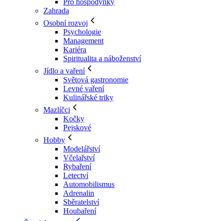
Pro hospodyňky
Zahrada
Osobní rozvoj
Psychologie
Management
Kariéra
Spiritualita a náboženství
Jídlo a vaření
Světová gastronomie
Levné vaření
Kulinářské triky
Mazlíčci
Kočky
Pejskové
Hobby
Modelářství
Včelařství
Rybaření
Letectví
Automobilismus
Adrenalin
Sběratelství
Houbaření