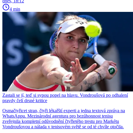
dnes, 18:12
4 min
Zastali se jí, teď si sypou popel na hlavu. Vondroušová po odhalení
pravdy čelí drsné kritice
Osmačtyřicet stran, čtyři lékařští experti a jedna textová zpráva na
WhatsAppu. Mezinárodní agentura pro bezúhonnost tenisu
zveřejnila kompletní odůvodnění čtyřletého trestu pro Markétu
Vondroušovou a nálada v tenisovém světě se od té chvíle otočila.