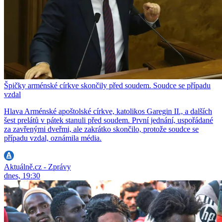
Špičky arménské církve skončily před soudem. Soudce se případu
vzdal
Hlava Arménské apoštolské církve, katolikos Garegin II., a dalších
šest prelátů v pátek stanuli před soudem. První jednání, uspořádané
za zavřenými dveřmi, ale zakrátko skončilo, protože soudce se
případu vzdal, oznámila média.
Aktuálně.cz - Zprávy
dnes, 19:30