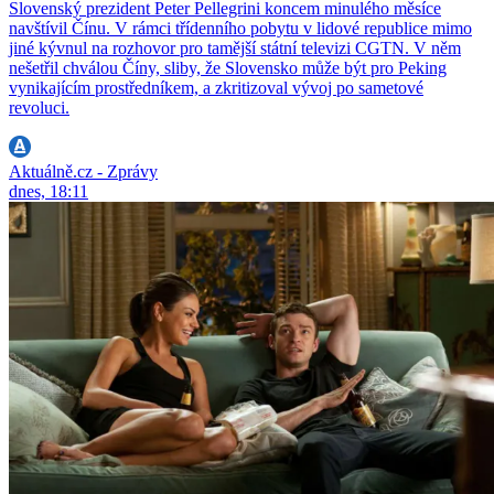
Slovenský prezident Peter Pellegrini koncem minulého měsíce
navštívil Čínu. V rámci třídenního pobytu v lidové republice mimo
jiné kývnul na rozhovor pro tamější státní televizi CGTN. V něm
nešetřil chválou Číny, sliby, že Slovensko může být pro Peking
vynikajícím prostředníkem, a zkritizoval vývoj po sametové
revoluci.
Aktuálně.cz - Zprávy
dnes, 18:11