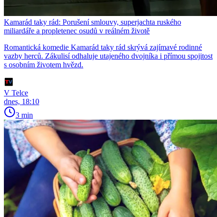
Kamarád taky rád: Porušení smlouvy, superjachta ruského
miliardáře a propletenec osudů v reálném životě
Romantická komedie Kamarád taky rád skrývá zajímavé rodinné
vazby herců. Zákulisí odhaluje utajeného dvojníka i přímou spojitost
s osobním životem hvězd.
V Telce
dnes, 18:10
3 min