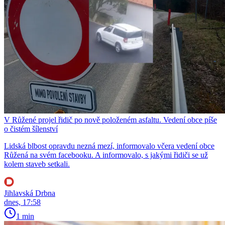
V Růžené projel řidič po nově položeném asfaltu. Vedení obce píše
o čistém šílenství
Lidská blbost opravdu nezná mezí, informovalo včera vedení obce
Růžená na svém facebooku. A informovalo, s jakými řidiči se už
kolem staveb setkali.
Jihlavská Drbna
dnes, 17:58
1 min