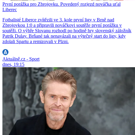
První porážka pro Zbrojovku. Povedený rozjezd nováčka uťal
Liberec
Fotbalisté Liberce zvítězili ve 3. kole první ligy v Brně nad
Zbrojovkou 1:0 a připravili nováčkovi soutěže první porážku v
soutěži. O výhře Slovanu rozhodl po hodině hry slovenský záložník
Patrik Dulay. Brňané tak nenavázali na výtečný start do ligy, kdy
zdolali Spartu a remizovali v Plzni.
Aktuálně.cz - Sport
dnes, 19:15