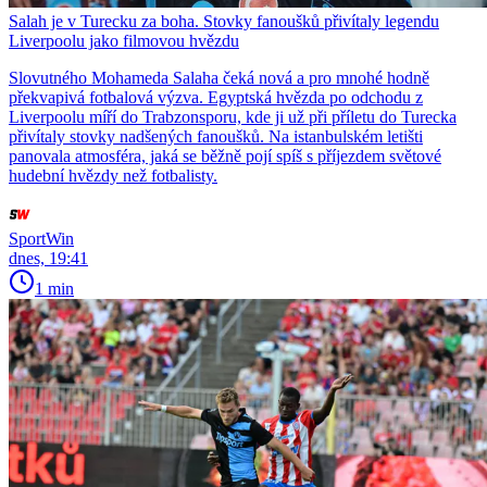
Salah je v Turecku za boha. Stovky fanoušků přivítaly legendu
Liverpoolu jako filmovou hvězdu
Slovutného Mohameda Salaha čeká nová a pro mnohé hodně
překvapivá fotbalová výzva. Egyptská hvězda po odchodu z
Liverpoolu míří do Trabzonsporu, kde ji už při příletu do Turecka
přivítaly stovky nadšených fanoušků. Na istanbulském letišti
panovala atmosféra, jaká se běžně pojí spíš s příjezdem světové
hudební hvězdy než fotbalisty.
SportWin
dnes, 19:41
1 min