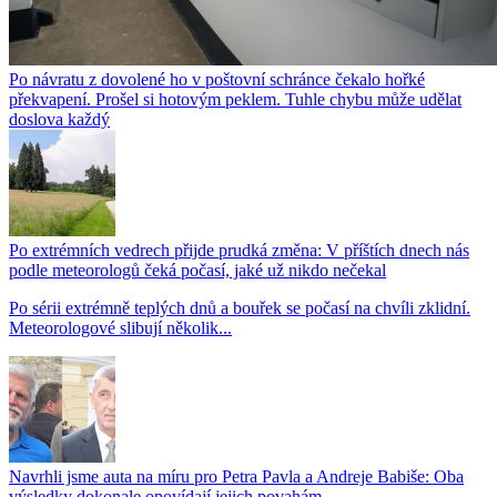
Po návratu z dovolené ho v poštovní schránce čekalo hořké
překvapení. Prošel si hotovým peklem. Tuhle chybu může udělat
doslova každý
Po extrémních vedrech přijde prudká změna: V příštích dnech nás
podle meteorologů čeká počasí, jaké už nikdo nečekal
Po sérii extrémně teplých dnů a bouřek se počasí na chvíli zklidní.
Meteorologové slibují několik...
Navrhli jsme auta na míru pro Petra Pavla a Andreje Babiše: Oba
výsledky dokonale opovídají jejich povahám