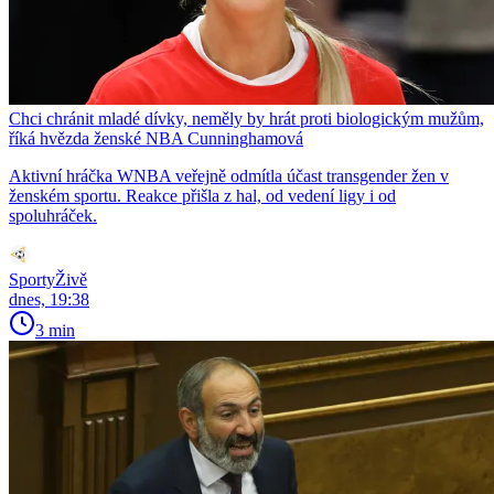
Chci chránit mladé dívky, neměly by hrát proti biologickým mužům,
říká hvězda ženské NBA Cunninghamová
Aktivní hráčka WNBA veřejně odmítla účast transgender žen v
ženském sportu. Reakce přišla z hal, od vedení ligy i od
spoluhráček.
SportyŽivě
dnes, 19:38
3 min