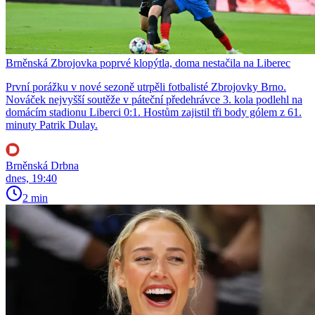
Brněnská Zbrojovka poprvé klopýtla, doma nestačila na Liberec
První porážku v nové sezoně utrpěli fotbalisté Zbrojovky Brno.
Nováček nejvyšší soutěže v páteční předehrávce 3. kola podlehl na
domácím stadionu Liberci 0:1. Hostům zajistil tři body gólem z 61.
minuty Patrik Dulay.
Brněnská Drbna
dnes, 19:40
2 min