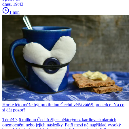
dnes, 19:43
1 min
Horké léto může být pro třetinu Čechů větší zátěží pro srdce. Na co
si dát pozor?
Téměř 3,6 milionu Čechů žije s některým z kardiovaskulárních
onemocnění nebo jejich následky. Patří mezi ně například vysoký