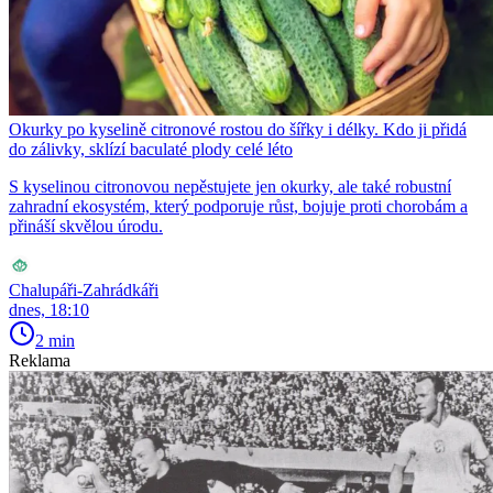
Okurky po kyselině citronové rostou do šířky i délky. Kdo ji přidá
do zálivky, sklízí baculaté plody celé léto
S kyselinou citronovou nepěstujete jen okurky, ale také robustní
zahradní ekosystém, který podporuje růst, bojuje proti chorobám a
přináší skvělou úrodu.
Chalupáři-Zahrádkáři
dnes, 18:10
2 min
Reklama