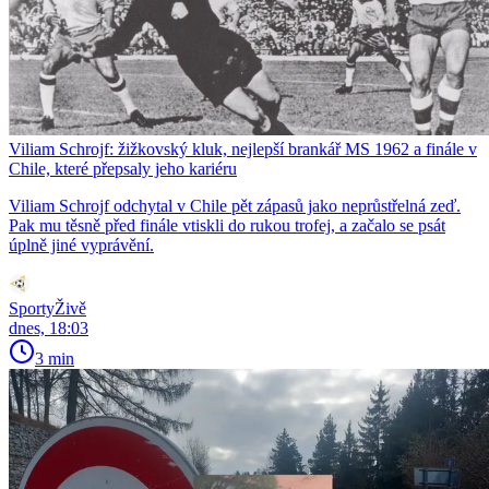
Viliam Schrojf: žižkovský kluk, nejlepší brankář MS 1962 a finále v
Chile, které přepsaly jeho kariéru
Viliam Schrojf odchytal v Chile pět zápasů jako neprůstřelná zeď.
Pak mu těsně před finále vtiskli do rukou trofej, a začalo se psát
úplně jiné vyprávění.
SportyŽivě
dnes, 18:03
3 min