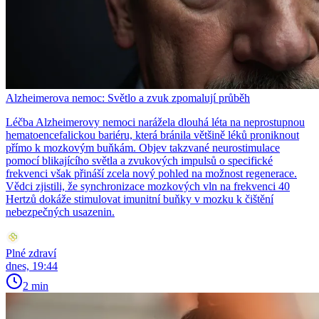
Alzheimerova nemoc: Světlo a zvuk zpomalují průběh
Léčba Alzheimerovy nemoci narážela dlouhá léta na neprostupnou
hematoencefalickou bariéru, která bránila většině léků proniknout
přímo k mozkovým buňkám. Objev takzvané neurostimulace
pomocí blikajícího světla a zvukových impulsů o specifické
frekvenci však přináší zcela nový pohled na možnost regenerace.
Vědci zjistili, že synchronizace mozkových vln na frekvenci 40
Hertzů dokáže stimulovat imunitní buňky v mozku k čištění
nebezpečných usazenin.
Plné zdraví
dnes, 19:44
2 min