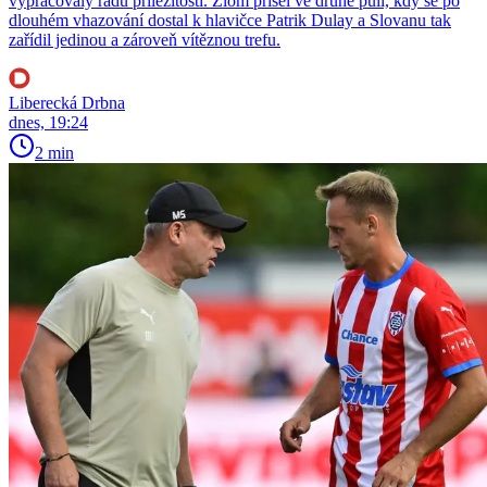
vypracovaly řadu příležitostí. Zlom přišel ve druhé půli, kdy se po
dlouhém vhazování dostal k hlavičce Patrik Dulay a Slovanu tak
zařídil jedinou a zároveň vítěznou trefu.
Liberecká Drbna
dnes, 19:24
2 min