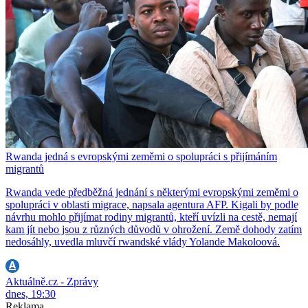
Rwanda jedná s evropskými zeměmi o spolupráci s přijímáním
migrantů
Rwanda vede předběžná jednání s některými evropskými zeměmi o
spolupráci v oblasti migrace, napsala agentura AFP. Kigali by podle
návrhu mohlo přijímat rodiny migrantů, kteří uvízli na cestě, nemají
kam jít nebo jsou z různých důvodů v ohrožení. Země dohody zatím
nedosáhly, uvedla mluvčí rwandské vlády Yolande Makoloová.
Aktuálně.cz - Zprávy
dnes, 19:30
Reklama