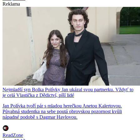
Reklama
Nejmladší syn Bolka Polívky Jan ukázal svou partnerku. Vždyť to
je celá Vlastička z Dědictví, píší lidé
Jan Polívka tvoří pár s mladou herečkou Anetou Kalertovou.
Půvabná studentka na sebe poutá obrovskou pozornost kvůli
nápadné podobě s Dagmar Havlovou.
ReadZone