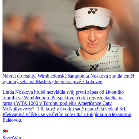
Návrat do reality. Wimbledonská šampionka Nosková ztratila téměř
vyhraný set a na Masters jde překvapivě z kola ven
Linda Nosková hrubě nezvládla svůj první zápas od životního
triumfu ve Wimbledonu. Perspektivní česká reprezentantka na
turnaji WTA 1000 v Torontu podlehla Američance Caty
McNallyové 6:7, 1:6, když v úvodní sadě neudržela vedení 5:1.
Překvapivá vítězka se ve třetím kole utká s Filipínkou Alexandrou
Ealaovou.
SportWin