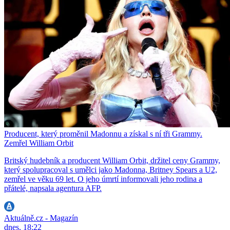
Producent, který proměnil Madonnu a získal s ní tři Grammy.
Zemřel William Orbit
Britský hudebník a producent William Orbit, držitel ceny Grammy,
který spolupracoval s umělci jako Madonna, Britney Spears a U2,
zemřel ve věku 69 let. O jeho úmrtí informovali jeho rodina a
přátelé, napsala agentura AFP.
Aktuálně.cz - Magazín
dnes, 18:22