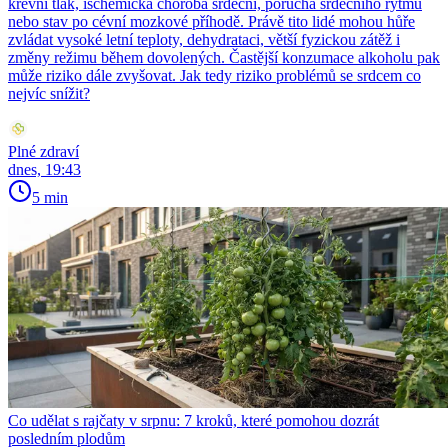
krevní tlak, ischemická choroba srdeční, porucha srdečního rytmu
nebo stav po cévní mozkové příhodě. Právě tito lidé mohou hůře
zvládat vysoké letní teploty, dehydrataci, větší fyzickou zátěž i
změny režimu během dovolených. Častější konzumace alkoholu pak
může riziko dále zvyšovat. Jak tedy riziko problémů se srdcem co
nejvíc snížit?
Plné zdraví
dnes, 19:43
5 min
Co udělat s rajčaty v srpnu: 7 kroků, které pomohou dozrát
posledním plodům