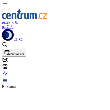
pátek 7. 8.
pá 7. 8.
21°C
Přihlášení
Reklama