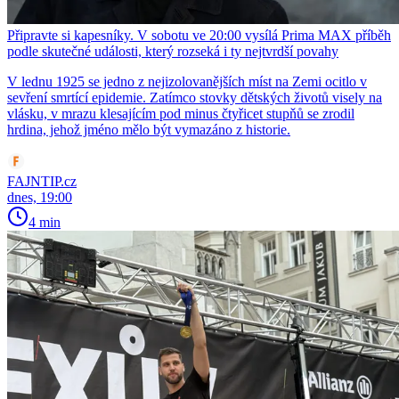
Připravte si kapesníky. V sobotu ve 20:00 vysílá Prima MAX příběh
podle skutečné události, který rozseká i ty nejtvrdší povahy
V lednu 1925 se jedno z nejizolovanějších míst na Zemi ocitlo v
sevření smrtící epidemie. Zatímco stovky dětských životů visely na
vlásku, v mrazu klesajícím pod minus čtyřicet stupňů se zrodil
hrdina, jehož jméno mělo být vymazáno z historie.
FAJNTIP.cz
dnes, 19:00
4 min