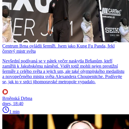
Centrum Brna ovládli šermíři. Jsem jako Kung Fu Panda, řekl
čerstvý mistr světa
Nevšední podívaná se v pátek večer naskytla Brňanům, kteří
zamířili k Jakubskému náměstí. Vidět totiž mohli nejen prestižní
šermíře z celého světa a jejich um, ale také olympijského medailistu
a novopečeného mistra světa Alexandera Choupenitche. Podívejte
se, jak to v srdci jihomoravské metropole vypadalo.
Brněnská Drbna
dnes, 18:40
1 min