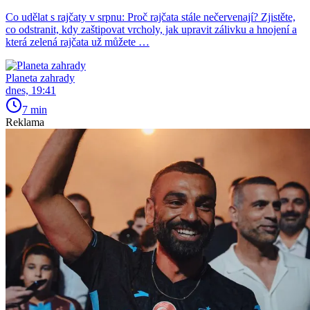
Co udělat s rajčaty v srpnu: Proč rajčata stále nečervenají? Zjistěte,
co odstranit, kdy zaštipovat vrcholy, jak upravit zálivku a hnojení a
která zelená rajčata už můžete …
Planeta zahrady
dnes, 19:41
7 min
Reklama