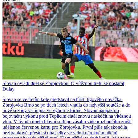
Slovan ovládl duel se Zbrojovkou. O vítěznou trefu se postaral
Dulay
Slovan se ve třetím kole představil na hřišti ligového nováčka.
Zbrojovka Brno se po třech letech vrátila do nejvyšší soutěže a do
nové sezony vstoupila ve výborné formě. Slovan naopak po
bojovném výkonu proti Teplicím chtěl znovu naskočit na vítěznou
vlnu. V úvodu duelu hlavní sudí po zásahu videorozhodčího zrušil
udělenou červenou kartu pro Zbrojovku. První půle tak skončila
bezbrankově, přesto si oba celky ve velmi náročném utkání