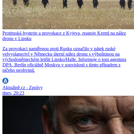
Protiruská hysterie a provokace z Kyjeva, reaguje Kreml na nález
dronu v Lipsku
Za provokaci namířenou proti Rusku označilo v pátek ruské
velvyslanectví v Německu úterní nález dronu s výbušninou na
východoněmeckém letišti Lipsko/Halle. Informuje o tom agentura
DPA. Berlín oficiálně Moskvu v souvislosti s tímto případem z
ničeho neobvinil.
Aktuálně.cz - Zprávy
dnes, 20:23