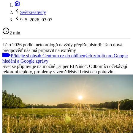
Světkreativity
9. 5. 2026, 03:07
2 min
Léto 2026 podle meteorologů navždy přepíše historii: Tato nová
předpověď nás má připravit na extrémy
Přidejte si obsah Centrum.cz do oblíbených zdrojů pro Google
hledání a Google zprávy
Svět se připravuje na možné „super El Niño“. Odborníci očekávají
rekordní teploty, problémy v zemědělství i růst cen potravin.