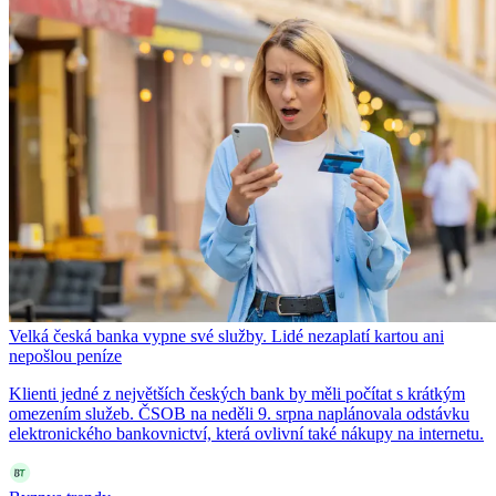
Velká česká banka vypne své služby. Lidé nezaplatí kartou ani
nepošlou peníze
Klienti jedné z největších českých bank by měli počítat s krátkým
omezením služeb. ČSOB na neděli 9. srpna naplánovala odstávku
elektronického bankovnictví, která ovlivní také nákupy na internetu.