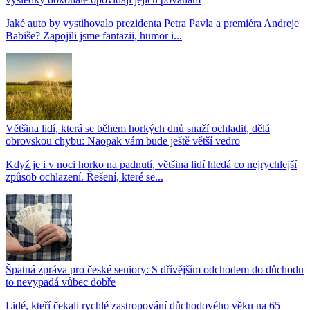
Jaké auto by vystihovalo prezidenta Petra Pavla a premiéra Andreje
Babiše? Zapojili jsme fantazii, humor i...
Většina lidí, která se během horkých dnů snaží ochladit, dělá
obrovskou chybu: Naopak vám bude ještě větší vedro
Když je i v noci horko na padnutí, většina lidí hledá co nejrychlejší
způsob ochlazení. Řešení, které se...
Špatná zpráva pro české seniory: S dřívějším odchodem do důchodu
to nevypadá vůbec dobře
Lidé, kteří čekali rychlé zastropování důchodového věku na 65