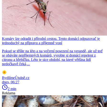
Komáry lze odradit i přírodní cestou. Tento domácí odpuzovač je
jednoduchý na přípravu a příjemně voní
Pokud se těšíte na léto a na večerní posezení na verandě, ale už teď
se obáváte nepříjemných komárů, vyrobte si domácí repelent z
citronu a hřebíčku. Léto je sice období, na které většina lidí
nedočkavě čeká,...
BydlímeÚtulně.cz
dnes, 06:27
2 min
Reklama