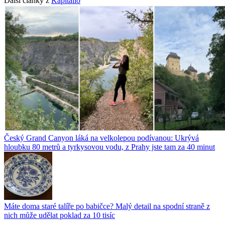
Další články z
Kapitalio
Český Grand Canyon láká na velkolepou podívanou: Ukrývá
hloubku 80 metrů a tyrkysovou vodu, z Prahy jste tam za 40 minut
Máte doma staré talíře po babičce? Malý detail na spodní straně z
nich může udělat poklad za 10 tisíc