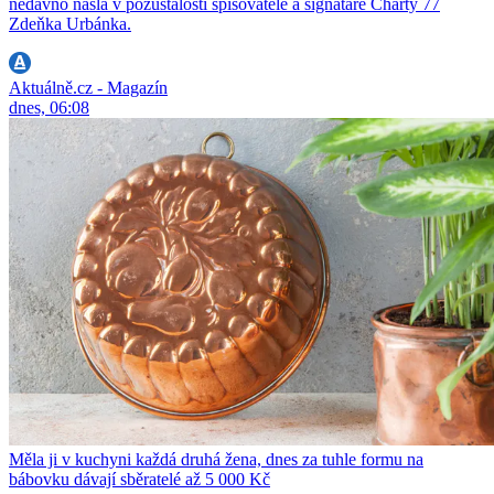
nedávno našla v pozůstalosti spisovatele a signatáře Charty 77
Zdeňka Urbánka.
Aktuálně.cz - Magazín
dnes, 06:08
Měla ji v kuchyni každá druhá žena, dnes za tuhle formu na
bábovku dávají sběratelé až 5 000 Kč