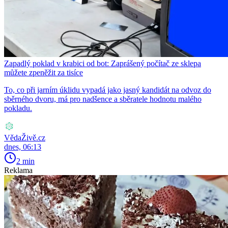
Zapadlý poklad v krabici od bot: Zaprášený počítač ze sklepa
můžete zpeněžit za tisíce
To, co při jarním úklidu vypadá jako jasný kandidát na odvoz do
sběrného dvoru, má pro nadšence a sběratele hodnotu malého
pokladu.
VědaŽivě.cz
dnes, 06:13
2 min
Reklama