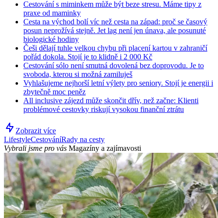
Cestování s miminkem může být beze stresu. Máme tipy z
praxe od maminky
Cesta na východ bolí víc než cesta na západ: proč se časový
posun neprožívá stejně. Jet lag není jen únava, ale posunuté
biologické hodiny
Češi dělají tuhle velkou chybu při placení kartou v zahraničí
pořád dokola. Stojí je to klidně i 2 000 Kč
Cestování sólo není smutná dovolená bez doprovodu. Je to
svoboda, kterou si možná zamiluješ
Vyhlašujeme nejhorší letní výlety pro seniory. Stojí je energii i
zbytečně moc peněz
All inclusive zájezd může skončit dřív, než začne: Klienti
problémové cestovky riskují vysokou finanční ztrátu
Zobrazit více
Lifestyle
Cestování
Rady na cesty
Vybrali jsme pro vás
Magazíny a zajímavosti