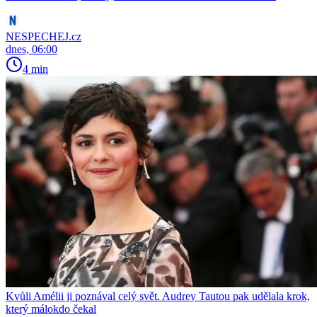
NESPECHEJ.cz
dnes, 06:00
4 min
Kvůli Amélii ji poznával celý svět. Audrey Tautou pak udělala krok,
který málokdo čekal