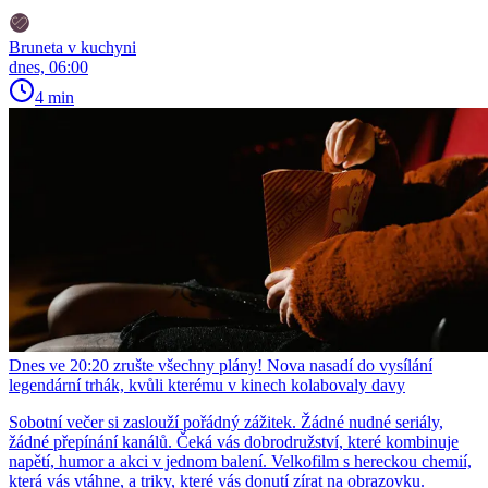
Bruneta v kuchyni
dnes, 06:00
4 min
Dnes ve 20:20 zrušte všechny plány! Nova nasadí do vysílání
legendární trhák, kvůli kterému v kinech kolabovaly davy
Sobotní večer si zaslouží pořádný zážitek. Žádné nudné seriály,
žádné přepínání kanálů. Čeká vás dobrodružství, které kombinuje
napětí, humor a akci v jednom balení. Velkofilm s hereckou chemií,
která vás vtáhne, a triky, které vás donutí zírat na obrazovku.