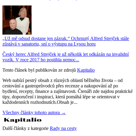
„Už mě odsud dostane jen zázrak.“ Ochrnutý Alfred Strejček stále
zůstává v sanatoriu, sní o výstupu na Lysou horu
Český herec Alfred Strejček je už několik let odkázán na invalidní
vozík. V roce 2017 ho postihla nemoc...
Tento článek byl publikován ze zdrojů
Kapitalio
Web nabízí pestrý obsah z různých oblastí běžného života – od
cestování a gastroprůvodců přes recenze a nakupování až po
bydlení, recepty, finance a zajímavosti. Čtenáři zde najdou praktické
tipy, doporučení i inspiraci, která pomáhá lépe se orientovat v
každodenních rozhodnutích.Obsah je...
Všechny články tohoto autora →
Další články z kategorie
Rady na cesty