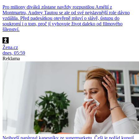
Pro miliony diváků zůstane navždy rozpustilou Amélií z
Montmartru, Audrey Tautou se ale od své nejslavnější role dávno
vzdálila. Před padesátkou otevřeně mluví o slávě, ústupu do
soukromí i o tom, proč jí vyhovuje život daleko od filmového
šílenství.
Žena.cz
dnes, 05:59
Reklama
Nejhorší papírové kapesníky ze supermarketu. Češi je pořád kupují