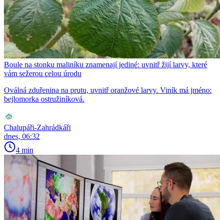
Boule na stonku maliníku znamenají jediné: uvnitř žijí larvy, které
vám sežerou celou úrodu
Oválná zduřenina na prutu, uvnitř oranžové larvy. Viník má jméno:
bejlomorka ostružiníková.
Chalupáři-Zahrádkáři
dnes, 06:32
4 min