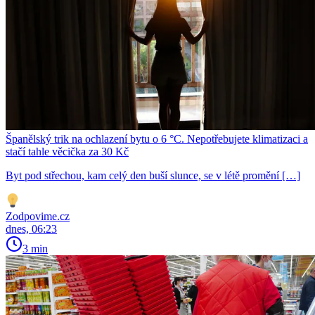
Španělský trik na ochlazení bytu o 6 °C. Nepotřebujete klimatizaci a
stačí tahle věcička za 30 Kč
Byt pod střechou, kam celý den buší slunce, se v létě promění […]
Zodpovime.cz
dnes, 06:23
3 min