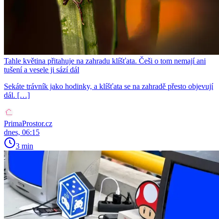
Tahle květina přitahuje na zahradu klíšťata. Češi o tom nemají ani
tušení a vesele ji sází dál
Sekáte trávník jako hodinky, a klíšťata se na zahradě přesto objevují
dál. […]
PrimaProstor.cz
dnes, 06:15
3 min