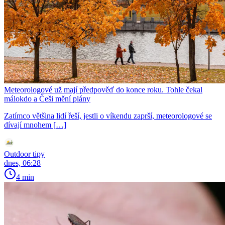
Meteorologové už mají předpověď do konce roku. Tohle čekal
málokdo a Češi mění plány
Zatímco většina lidí řeší, jestli o víkendu zaprší, meteorologové se
dívají mnohem […]
Outdoor tipy
dnes, 06:28
4 min