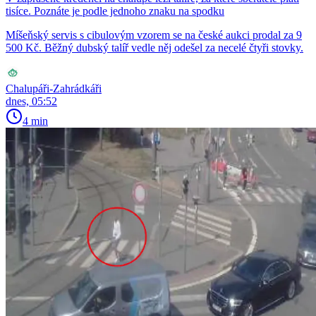
tisíce. Poznáte je podle jednoho znaku na spodku
Míšeňský servis s cibulovým vzorem se na české aukci prodal za 9
500 Kč. Běžný dubský talíř vedle něj odešel za necelé čtyři stovky.
Chalupáři-Zahrádkáři
dnes, 05:52
4 min