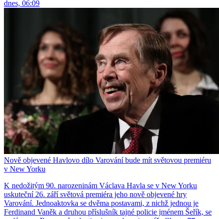
dnes, 06:09
Nově objevené Havlovo dílo Varování bude mít světovou premiéru
v New Yorku
K nedožitým 90. narozeninám Václava Havla se v New Yorku
uskuteční 26. září světová premiéra jeho nově objevené hry
Varování. Jednoaktovka se dvěma postavami, z nichž jednou je
Ferdinand Vaněk a druhou příslušník tajné policie jménem Šeřík, se