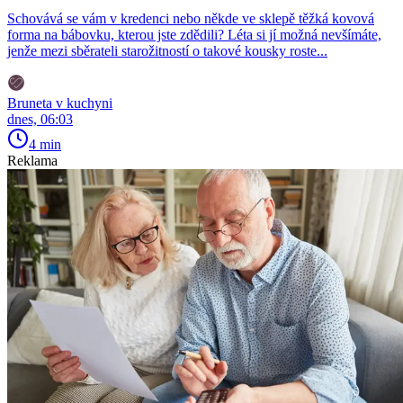
Schovává se vám v kredenci nebo někde ve sklepě těžká kovová
forma na bábovku, kterou jste zdědili? Léta si jí možná nevšímáte,
jenže mezi sběrateli starožitností o takové kousky roste...
Bruneta v kuchyni
dnes, 06:03
4 min
Reklama