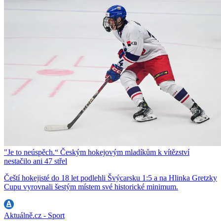
"Je to neúspěch.“ Českým hokejovým mladíkům k vítězství
nestačilo ani 47 střel
Čeští hokejisté do 18 let podlehli Švýcarsku 1:5 a na Hlinka Gretzky
Cupu vyrovnali šestým místem své historické minimum.
Aktuálně.cz - Sport