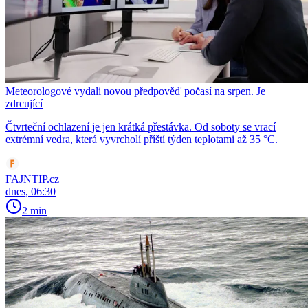
Meteorologové vydali novou předpověď počasí na srpen. Je
zdrcující
Čtvrteční ochlazení je jen krátká přestávka. Od soboty se vrací
extrémní vedra, která vyvrcholí příští týden teplotami až 35 °C.
FAJNTIP.cz
dnes, 06:30
2 min