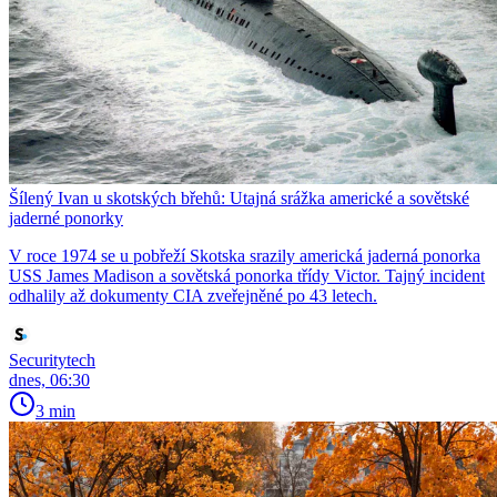
Šílený Ivan u skotských břehů: Utajná srážka americké a sovětské
jaderné ponorky
V roce 1974 se u pobřeží Skotska srazily americká jaderná ponorka
USS James Madison a sovětská ponorka třídy Victor. Tajný incident
odhalily až dokumenty CIA zveřejněné po 43 letech.
Securitytech
dnes, 06:30
3 min