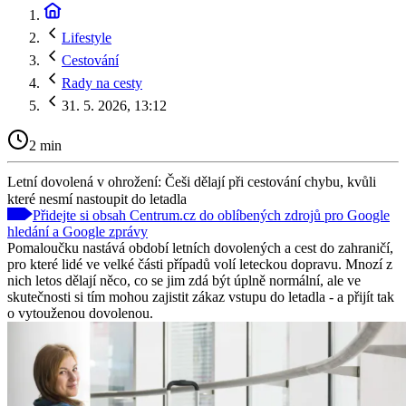
Lifestyle
Cestování
Rady na cesty
31. 5. 2026, 13:12
2 min
Letní dovolená v ohrožení: Češi dělají při cestování chybu, kvůli
které nesmí nastoupit do letadla
Přidejte si obsah Centrum.cz do oblíbených zdrojů pro Google
hledání a Google zprávy
Pomaloučku nastává období letních dovolených a cest do zahraničí,
pro které lidé ve velké části případů volí leteckou dopravu. Mnozí z
nich letos dělají něco, co se jim zdá být úplně normální, ale ve
skutečnosti si tím mohou zajistit zákaz vstupu do letadla - a přijít tak
o vytouženou dovolenou.