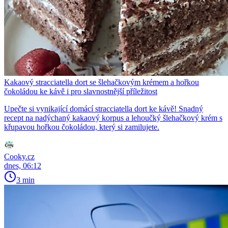
Kakaový stracciatella dort se šlehačkovým krémem a hořkou
čokoládou ke kávě i pro slavnostnější příležitost
Upečte si vynikající domácí stracciatella dort ke kávě! Snadný
recept na nadýchaný kakaový korpus a lehoučký šlehačkový krém s
křupavou hořkou čokoládou, který si zamilujete.
Cooky.cz
dnes, 06:12
3 min