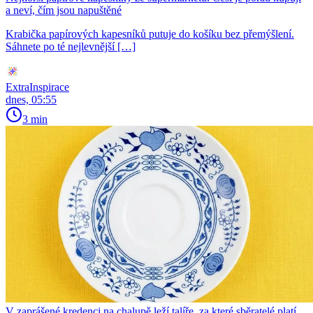
a neví, čím jsou napuštěné
Krabička papírových kapesníků putuje do košíku bez přemýšlení.
Sáhnete po té nejlevnější […]
ExtraInspirace
dnes, 05:55
3 min
V zaprášené kredenci na chalupě leží talíře, za které sběratelé platí