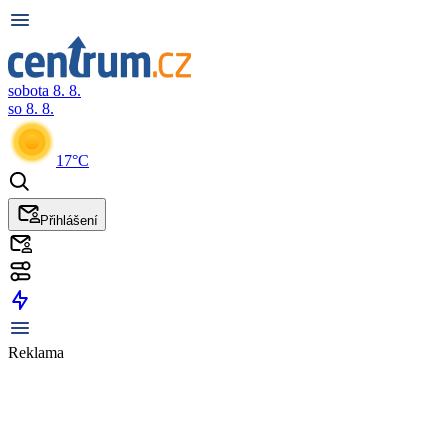
sobota 8. 8.
so 8. 8.
17°C
Přihlášení
Reklama