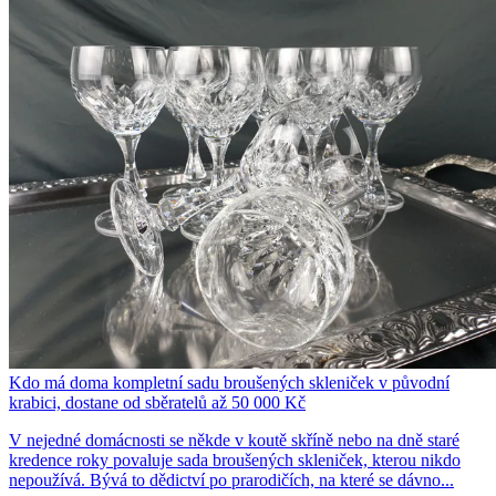
Kdo má doma kompletní sadu broušených skleniček v původní
krabici, dostane od sběratelů až 50 000 Kč
V nejedné domácnosti se někde v koutě skříně nebo na dně staré
kredence roky povaluje sada broušených skleniček, kterou nikdo
nepoužívá. Bývá to dědictví po prarodičích, na které se dávno...