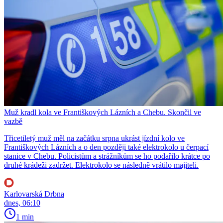
Muž kradl kola ve Františkových Lázních a Chebu. Skončil ve
vazbě
Třicetiletý muž měl na začátku srpna ukrást jízdní kolo ve
Františkových Lázních a o den později také elektrokolo u čerpací
stanice v Chebu. Policistům a strážníkům se ho podařilo krátce po
druhé krádeži zadržet. Elektrokolo se následně vrátilo majiteli.
Karlovarská Drbna
dnes, 06:10
1 min