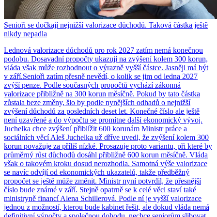
Senioři se dočkají nejnižší valorizace důchodů. Taková částka ještě
nikdy nepadla
Lednová valorizace důchodů pro rok 2027 zatím nemá konečnou
podobu. Dosavadní propočty ukazují na zvýšení kolem 300 korun,
vláda však může rozhodnout o výrazně vyšší částce. Jasněji má být
v září.Senioři zatím přesně nevědí, o kolik se jim od ledna 2027
zvýší penze. Podle současných propočtů vychází zákonná
valorizace přibližně na 300 korun měsíčně. Pokud by tato částka
zůstala beze změny, šlo by podle nynějších odhadů o nejnižší
zvýšení důchodů za posledních deset let. Konečné číslo ale ještě
není uzavřené a do výpočtu se promítne další ekonomický vývoj.
Juchelka chce zvýšení přiblížit 600 korunám Ministr práce a
sociálních věcí Aleš Juchelka už dříve uvedl, že zvýšení kolem 300
korun považuje za příliš nízké. Prosazuje proto variantu, při které by
průměrný růst důchodů dosáhl přibližně 600 korun měsíčně. Vláda
však o takovém kroku dosud nerozhodla. Samotná výše valorizace
se navíc odvíjí od ekonomických ukazatelů, takže předběžný
propočet se ještě může změnit. Ministr nyní potvrdil, že přesnější
číslo bude známé v září. Stejně opatrně se k celé věci staví také
ministryně financí Alena Schillerová. Podle ní je vyšší valorizace
jednou z možností, kterou bude kabinet řešit, ale dokud vláda nemá
definitivní výpočty a společnou dohodu, nechce seniorům slibovat