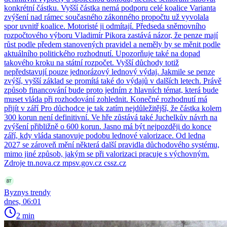
konkrétní částku. Vyšší částka nemá podporu celé koalice Varianta
zvýšení nad rámec současného zákonného propočtu už vyvolala
spor uvnitř koalice. Motoristé ji odmítají. Předseda sněmovního
rozpočtového výboru Vladimír Pikora zastává názor, že penze mají
růst podle předem stanovených pravidel a neměly by se měnit podle
aktuálního politického rozhodnutí. Upozorňuje také na dopad
takového kroku na státní rozpočet. Vyšší důchody totiž
nepředstavují pouze jednorázový lednový výdaj. Jakmile se penze
zvýší, vyšší základ se promítá také do výdajů v dalších letech. Právě
způsob financování bude proto jedním z hlavních témat, která bude
muset vláda při rozhodování zohlednit. Konečné rozhodnutí má
přijít v září Pro důchodce je tak zatím nejdůležitější, že částka kolem
300 korun není definitivní. Ve hře zůstává také Juchelkův návrh na
zvýšení přibližně o 600 korun. Jasno má být nejpozději do konce
září, kdy vláda stanovuje podobu lednové valorizace. Od ledna
2027 se zároveň mění některá další pravidla důchodového systému,
mimo jiné způsob, jakým se při valorizaci pracuje s výchovným.
Zdroje tn.nova.cz mpsv.gov.cz cssz.cz
Byznys trendy
dnes, 06:01
2 min