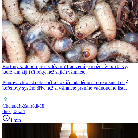
Rostliny vadnou i přes zalévání? Pod zemí je možná žerou larvy,
které tam žijí i tři roky, než si jich všimnete
Ponrava chrousta obecného dokáže mladému stromku zničit celý
kořenový systém dřív, než si všimnete prvního vadnoucího listu.
Chalupáři-Zahrádkáři
dnes, 06:24
4 min