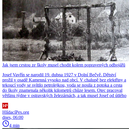
Jak jsem cestou ze školy musel chodit kolem popravených odbojářů
Josef Vavřín se narodil 19. dubna 1927 v Dolní Bečvě. Dětství
prožil v osadě Kamenná vysoko nad obcí. V chalupě bez elektřiny a
tekoucí vody se svítilo petrolejkou, voda se nosila z potoka a cesta
do školy znamenala několik kilometrů chůze lesem. Otec pracoval
většinu týdne v ostravských železárnách, a tak musel Josef od útlého
HlídacíPes.org
dnes, 06:00
4 min