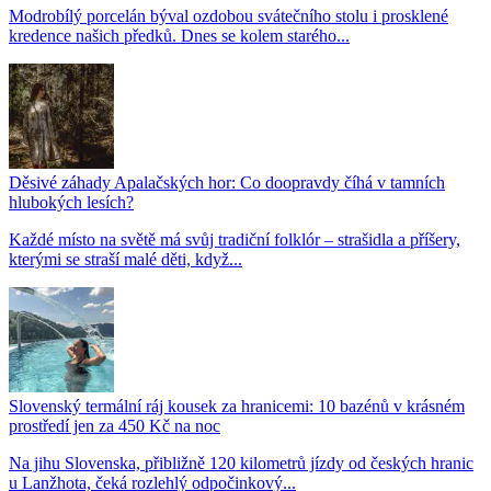
Modrobílý porcelán býval ozdobou svátečního stolu i prosklené
kredence našich předků. Dnes se kolem starého...
Děsivé záhady Apalačských hor: Co doopravdy číhá v tamních
hlubokých lesích?
Každé místo na světě má svůj tradiční folklór – strašidla a příšery,
kterými se straší malé děti, když...
Slovenský termální ráj kousek za hranicemi: 10 bazénů v krásném
prostředí jen za 450 Kč na noc
Na jihu Slovenska, přibližně 120 kilometrů jízdy od českých hranic
u Lanžhota, čeká rozlehlý odpočinkový...