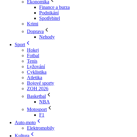
Ekonomika
Finance a burza
Podnikání
Spotřebitel
Krimi
Doprava
Nehody
Sport
Hokej
Fotbal
Tenis
Lyžování
Cyklistika
Atletika
Bojové sporty
ZOH 2026
Basketbal
NBA
Motosport
F1
Auto-moto
Elektromobily
Kultura