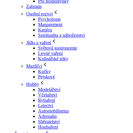
Pro hospodyňky
Zahrada
Osobní rozvoj
Psychologie
Management
Kariéra
Spiritualita a náboženství
Jídlo a vaření
Světová gastronomie
Levné vaření
Kulinářské triky
Mazlíčci
Kočky
Pejskové
Hobby
Modelářství
Včelařství
Rybaření
Letectví
Automobilismus
Adrenalin
Sběratelství
Houbaření