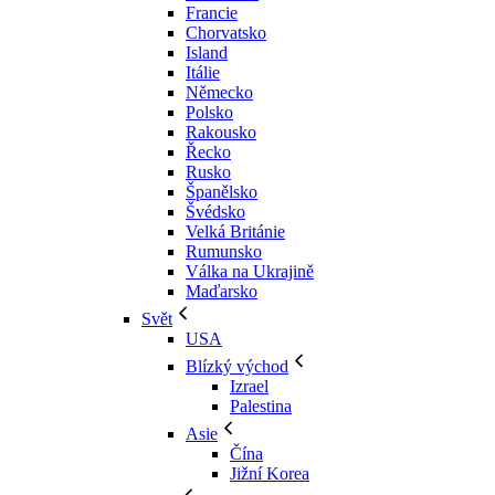
Francie
Chorvatsko
Island
Itálie
Německo
Polsko
Rakousko
Řecko
Rusko
Španělsko
Švédsko
Velká Británie
Rumunsko
Válka na Ukrajině
Maďarsko
Svět
USA
Blízký východ
Izrael
Palestina
Asie
Čína
Jižní Korea