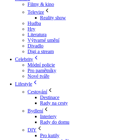
Filmy & kino
Televize
Reality show
Hudba
Hry
Literatura
Výtvarné umění
Divadlo
Digi a stream
Celebrity
Módní policie
Pro pamětníky
Nové tváře
Lifestyle
Cestování
Destinace
Rady na cesty
Bydlení
Interiery
Rady do domu
DIY
Pro kutily