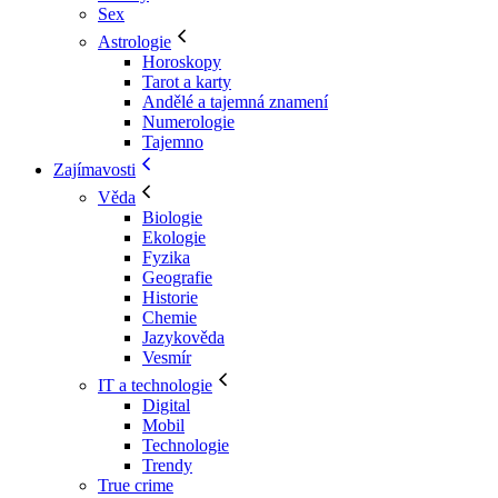
Sex
Astrologie
Horoskopy
Tarot a karty
Andělé a tajemná znamení
Numerologie
Tajemno
Zajímavosti
Věda
Biologie
Ekologie
Fyzika
Geografie
Historie
Chemie
Jazykověda
Vesmír
IT a technologie
Digital
Mobil
Technologie
Trendy
True crime