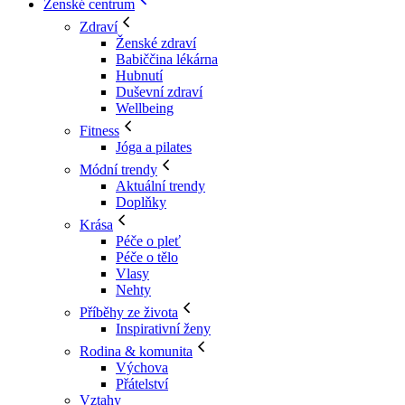
Ženské centrum
Zdraví
Ženské zdraví
Babiččina lékárna
Hubnutí
Duševní zdraví
Wellbeing
Fitness
Jóga a pilates
Módní trendy
Aktuální trendy
Doplňky
Krása
Péče o pleť
Péče o tělo
Vlasy
Nehty
Příběhy ze života
Inspirativní ženy
Rodina & komunita
Výchova
Přátelství
Vztahy