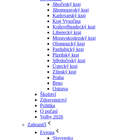
Jihočeský kraj
Jihomoravský kraj
Karlovarský kraj
Kraj Vysočina
Králověhradecký kraj
Liberecký kraj
Moravskoslezský kraj
Olomoucký kraj
Pardubický kraj
Plzeňský kraj
Středočeský kraj
Ústecký kraj
Zlínský kraj
Praha
Brno
Ostrava
Školství
Zdravotnictví
Politika
O počasí
Volby 2026
Zahraničí
Evropa
Slovensko