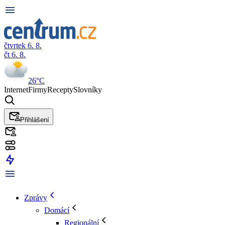
čtvrtek 6. 8.
čt 6. 8.
26°C
Internet
Firmy
Recepty
Slovníky
Přihlášení
Zprávy
Domácí
Regionální