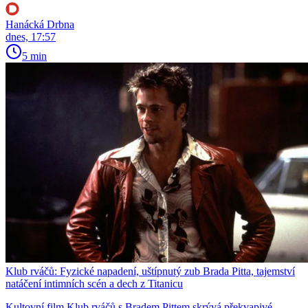
Hanácká Drbna
dnes, 17:57
5 min
Klub rváčů: Fyzické napadení, uštípnutý zub Brada Pitta, tajemství
natáčení intimních scén a dech z Titanicu
Kultovní film Klub rváčů s Bradem Pittem skrývá překvapivé