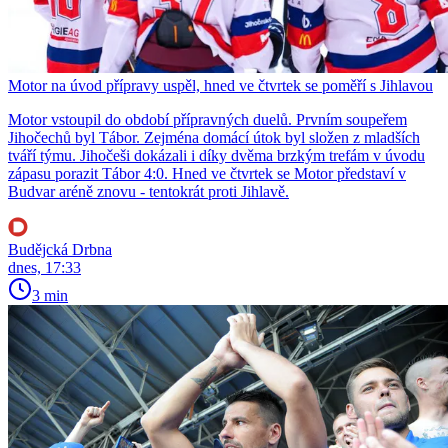
Motor na úvod přípravy uspěl, hned ve čtvrtek se poměří s Jihlavou
Motor vstoupil do období přípravných duelů. Prvním soupeřem
Jihočechů byl Tábor. Zejména domácí útok byl složen z mladších
tváří týmu. Jihočeši dokázali i díky dvěma brzkým trefám v úvodu
zápasu porazit Tábor 4:0. Hned ve čtvrtek se Motor představí v
Budvar aréně znovu - tentokrát proti Jihlavě.
Budějcká Drbna
dnes, 17:33
3 min