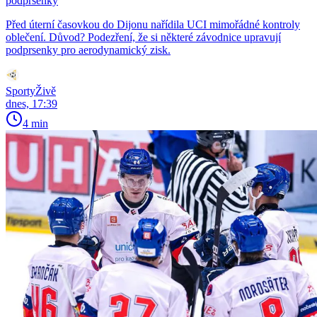
podprsenky
Před úterní časovkou do Dijonu nařídila UCI mimořádné kontroly
oblečení. Důvod? Podezření, že si některé závodnice upravují
podprsenky pro aerodynamický zisk.
SportyŽivě
dnes, 17:39
4 min