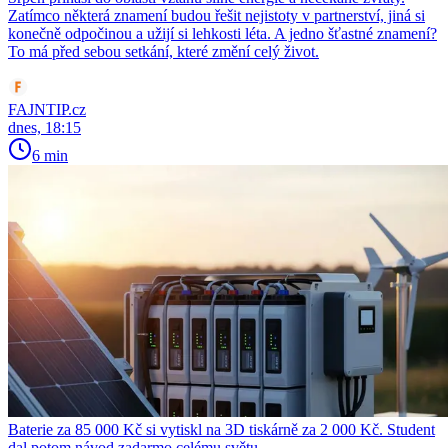
Zatímco některá znamení budou řešit nejistoty v partnerství, jiná si
konečně odpočinou a užijí si lehkosti léta. A jedno šťastné znamení?
To má před sebou setkání, které změní celý život.
FAJNTIP.cz
dnes, 18:15
6 min
Baterie za 85 000 Kč si vytiskl na 3D tiskárně za 2 000 Kč. Student
dal potom návod zadarmo celému světu