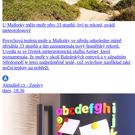
U Mallorky mělo moře přes 33 stupňů, byl to rekord, uvádí
meteorologové
Povrchová teplota moře u Mallorky ve středu odpoledne mírně
přesáhla 33 stupňů a tím zaznamenala nový španělský rekord.
Uvedla to ve čtvrtek meteorologická služba Aemet, která
poznamenala, že moře v okolí Baleárských ostrovů a v západním
Středomoří je letos nadprůměrně teplé, což ovlivňuje například také
noční teploty na pobřeží.
Aktuálně.cz - Zprávy
dnes, 18:36