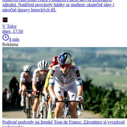
zákulisí. Natáčení provázely hádky se studiem, skutečné rány i
náročné úpravy hereckých těl.
V Telce
dnes, 17:50
4 min
Reklama
Podivné podvody na ženské Tour de France. Závodnice si vycpávají