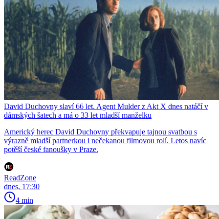
David Duchovny slaví 66 let. Agent Mulder z Akt X dnes natáčí v
dámských šatech a má o 33 let mladší manželku
Americký herec David Duchovny překvapuje tajnou svatbou s
výrazně mladší partnerkou i nečekanou filmovou rolí. Letos navíc
potěší české fanoušky v Praze.
ReadZone
dnes, 17:30
4 min