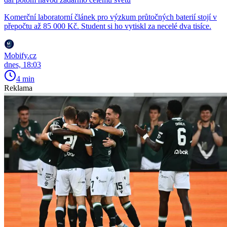
Komerční laboratorní článek pro výzkum průtočných baterií stojí v
přepočtu až 85 000 Kč. Student si ho vytiskl za necelé dva tisíce.
Mobify.cz
dnes, 18:03
4 min
Reklama