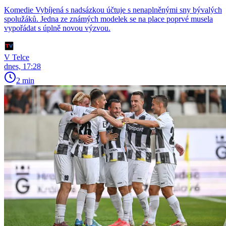
Komedie Vybíjená s nadsázkou účtuje s nenaplněnými sny bývalých
spolužáků. Jedna ze známých modelek se na place poprvé musela
vypořádat s úplně novou výzvou.
V Telce
dnes, 17:28
2 min