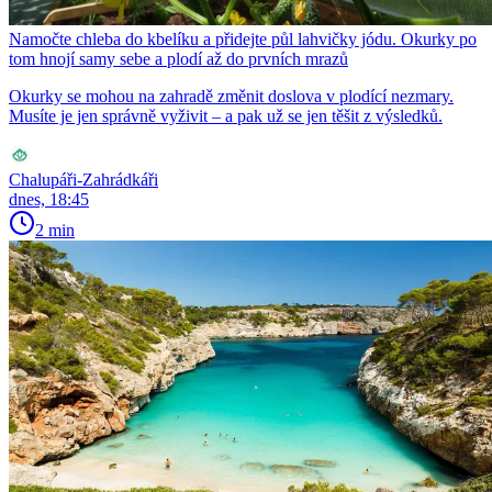
Namočte chleba do kbelíku a přidejte půl lahvičky jódu. Okurky po
tom hnojí samy sebe a plodí až do prvních mrazů
Okurky se mohou na zahradě změnit doslova v plodící nezmary.
Musíte je jen správně vyživit – a pak už se jen těšit z výsledků.
Chalupáři-Zahrádkáři
dnes, 18:45
2 min