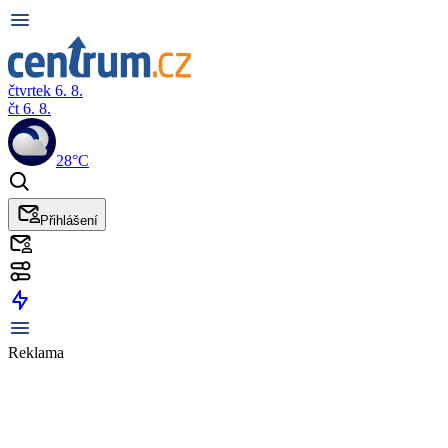
čtvrtek 6. 8.
čt 6. 8.
28°C
Přihlášení
Reklama