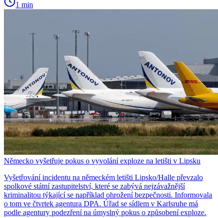
1 min
Německo vyšetřuje pokus o vyvolání exploze na letišti v Lipsku
Vyšetřování incidentu na německém letišti Lipsko/Halle převzalo
spolkové státní zastupitelství, které se zabývá nejzávažnější
kriminalitou týkající se například ohrožení bezpečnosti. Informovala
o tom ve čtvrtek agentura DPA. Úřad se sídlem v Karlsruhe má
podle agentury podezření na úmyslný pokus o způsobení exploze.