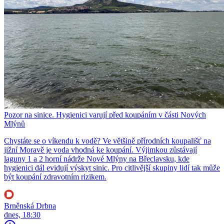
Pozor na sinice. Hygienici varují před koupáním v části Nových
Mlýnů
Chystáte se o víkendu k vodě? Ve většině přírodních koupališť na
jižní Moravě je voda vhodná ke koupání. Výjimkou zůstávají
laguny 1 a 2 horní nádrže Nové Mlýny na Břeclavsku, kde
hygienici dál evidují výskyt sinic. Pro citlivější skupiny lidí tak může
být koupání zdravotním rizikem.
Brněnská Drbna
dnes, 18:30