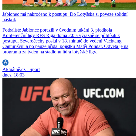
Jablonec má nakročeno k postupu. Do Lotyšska si poveze solidní
náskok
Fotbalisté Jablonce porazili v úvodním utkání 3. předkola
Konferenční ligy RFS Riga doma 2:0 a výrazně se přiblížili k
postupu. Severočechy poslal v 18. minutě do vedení Vachtang
Čanturišvili a po pauze přidal pojistku Matěj Polidar. Odveta je na
programu za týden na stadionu lídra lotyšské ligy.
Aktuálně.cz - Sport
dnes, 18:03