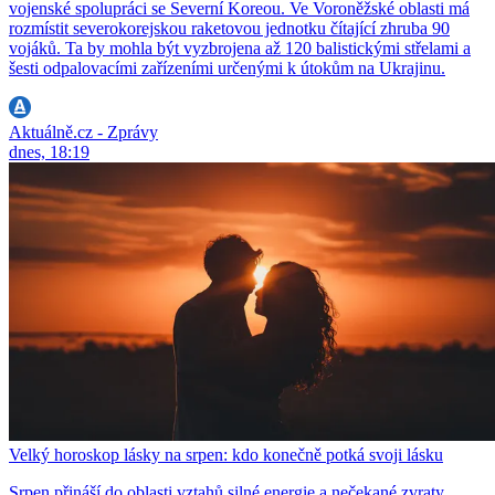
vojenské spolupráci se Severní Koreou. Ve Voroněžské oblasti má
rozmístit severokorejskou raketovou jednotku čítající zhruba 90
vojáků. Ta by mohla být vyzbrojena až 120 balistickými střelami a
šesti odpalovacími zařízeními určenými k útokům na Ukrajinu.
Aktuálně.cz - Zprávy
dnes, 18:19
Velký horoskop lásky na srpen: kdo konečně potká svoji lásku
Srpen přináší do oblasti vztahů silné energie a nečekané zvraty.