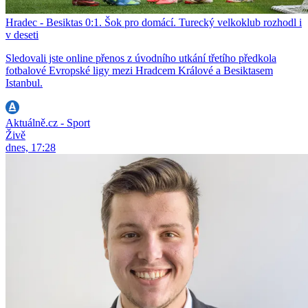
Hradec - Besiktas 0:1. Šok pro domácí. Turecký velkoklub rozhodl i
v deseti
Sledovali jste online přenos z úvodního utkání třetího předkola
fotbalové Evropské ligy mezi Hradcem Králové a Besiktasem
Istanbul.
Aktuálně.cz - Sport
Živě
dnes, 17:28