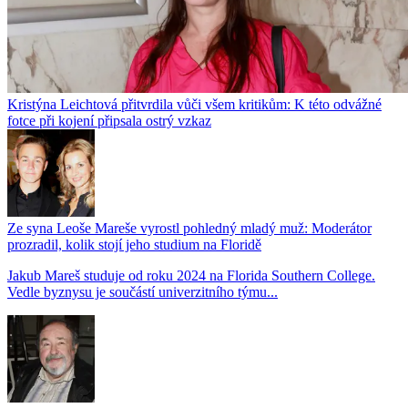
Kristýna Leichtová přitvrdila vůči všem kritikům: K této odvážné
fotce při kojení připsala ostrý vzkaz
Ze syna Leoše Mareše vyrostl pohledný mladý muž: Moderátor
prozradil, kolik stojí jeho studium na Floridě
Jakub Mareš studuje od roku 2024 na Florida Southern College.
Vedle byznysu je součástí univerzitního týmu...