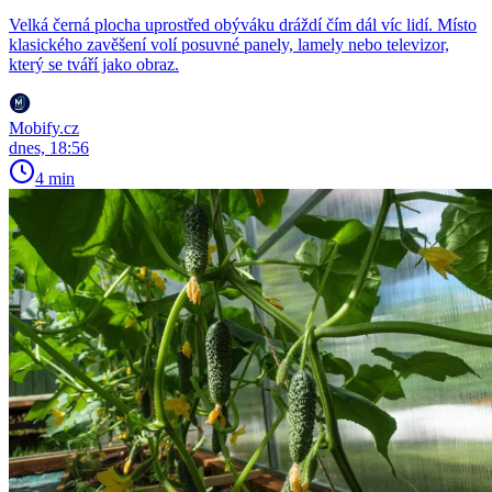
Velká černá plocha uprostřed obýváku dráždí čím dál víc lidí. Místo
klasického zavěšení volí posuvné panely, lamely nebo televizor,
který se tváří jako obraz.
Mobify.cz
dnes, 18:56
4 min