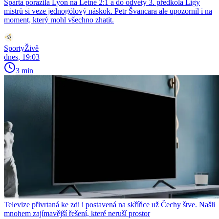
Sparta porazila Lyon na Letné 2:1 a do odvety 3. předkola Ligy
mistrů si veze jednogólový náskok. Petr Švancara ale upozornil i na
moment, který mohl všechno zhatit.
SportyŽivě
dnes, 19:03
3 min
Televize přivrtaná ke zdi i postavená na skříňce už Čechy štve. Našli
mnohem zajímavější řešení, které neruší prostor