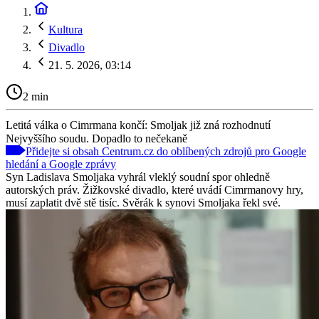
Kultura
Divadlo
21. 5. 2026, 03:14
2 min
Letitá válka o Cimrmana končí: Smoljak již zná rozhodnutí
Nejvyššího soudu. Dopadlo to nečekaně
Přidejte si obsah Centrum.cz do oblíbených zdrojů pro Google
hledání a Google zprávy
Syn Ladislava Smoljaka vyhrál vleklý soudní spor ohledně
autorských práv. Žižkovské divadlo, které uvádí Cimrmanovy hry,
musí zaplatit dvě stě tisíc. Svěrák k synovi Smoljaka řekl své.