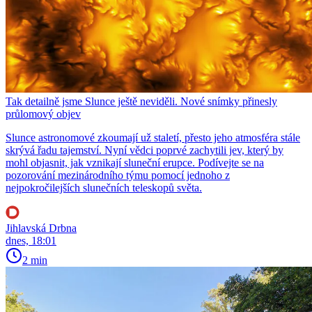
Tak detailně jsme Slunce ještě neviděli. Nové snímky přinesly
průlomový objev
Slunce astronomové zkoumají už staletí, přesto jeho atmosféra stále
skrývá řadu tajemství. Nyní vědci poprvé zachytili jev, který by
mohl objasnit, jak vznikají sluneční erupce. Podívejte se na
pozorování mezinárodního týmu pomocí jednoho z
nejpokročilejších slunečních teleskopů světa.
Jihlavská Drbna
dnes, 18:01
2 min