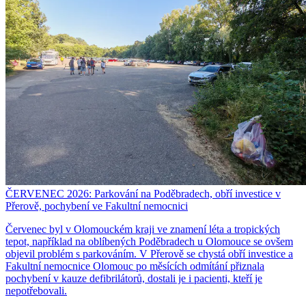
ČERVENEC 2026: Parkování na Poděbradech, obří investice v
Přerově, pochybení ve Fakultní nemocnici
Červenec byl v Olomouckém kraji ve znamení léta a tropických
tepot, například na oblíbených Poděbradech u Olomouce se ovšem
objevil problém s parkováním. V Přerově se chystá obří investice a
Fakultní nemocnice Olomouc po měsících odmítání přiznala
pochybení v kauze defibrilátorů, dostali je i pacienti, kteří je
nepotřebovali.