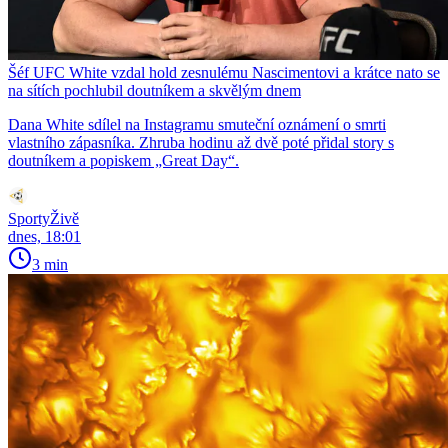
Šéf UFC White vzdal hold zesnulému Nascimentovi a krátce nato se
na sítích pochlubil doutníkem a skvělým dnem
Dana White sdílel na Instagramu smuteční oznámení o smrti
vlastního zápasníka. Zhruba hodinu až dvě poté přidal story s
doutníkem a popiskem „Great Day“.
SportyŽivě
dnes, 18:01
3 min