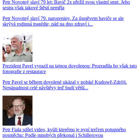
Petr Novotný slaví 79 let: Bavič 2x přežil svou vlastní smrt. Jeho
sestra však takové štěstí neměla
Petr Novotný slaví 79. narozeniny. Za úsměvem baviče se ale
skrývá rodinná tragédie, pád na dno zdraví i...
Prezident Pavel vyrazil na tajnou dovolenou: Prozradila ho však tato
fotografie z restaurace
Petr Pavel se během dovolené ukázal v polské Kudowě-Zdróji.
Nenápadnost celé návštěvy teď budí větší...
Petr Fiala sdílel video, kvůli kterému je nyní terčem potupného
posměchu: Podle mnohých překonal i Schillerovou