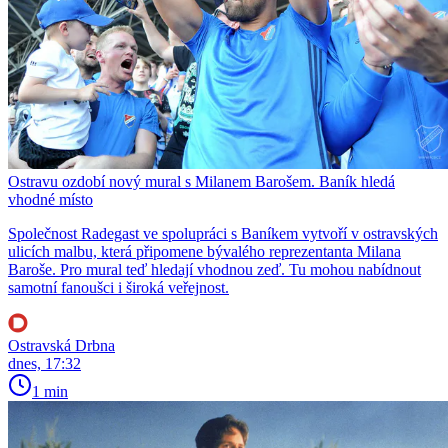
Ostravu ozdobí nový mural s Milanem Barošem. Baník hledá
vhodné místo
Společnost Radegast ve spolupráci s Baníkem vytvoří v ostravských
ulicích malbu, která připomene bývalého reprezentanta Milana
Baroše. Pro mural teď hledají vhodnou zeď. Tu mohou nabídnout
samotní fanoušci i široká veřejnost.
Ostravská Drbna
dnes, 17:32
1 min