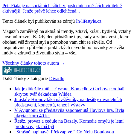
Petr Fiala je na sociálních sítích v posledních měsících viditelně
aktivnější. Jenže právě lehce odlehčená...
Tento článek byl publikován ze zdrojů
In-lifestyle.cz
Magazín zaměřený na aktuální trendy, zdraví, krásu, bydlení, vztahy
i osobní rozvoj. Každý den přinášíme tipy, rady a zajímavosti, které
obohatí váš životní styl a pomohou vám cítit se skvěle. Od
inspirativních příběhů a praktických návodů po novinky ze světa
módy a zdravého životního stylu – vše...
Všechny články tohoto autora →
Další články z kategorie
Divadlo
Jak je důležité míti… Oscara. Komedie v Grébovce odhalí
skrytou tvář dekadenta Wildea
Jiráskův Hronov láká návštěvníky na desítky divadelních
představení, koncertů, tanec i výstavy
V Avignonu se představila zapomenutá Havlova hra. Byla
ukryta skoro 40 let
Řetěz, provaz a cedule na Bazaly. Komedie omylů je letní
produkce, jak má být
„Strašně napínavé. Překvapivé.“ Co Nelu Boudovou