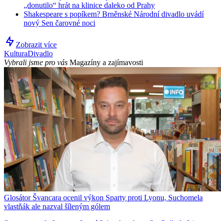
„donutilo“ hrát na klinice daleko od Prahy
Shakespeare s popíkem? Brněnské Národní divadlo uvádí
nový Sen čarovné noci
Zobrazit více
Kultura
Divadlo
Vybrali jsme pro vás
Magazíny a zajímavosti
Glosátor Švancara ocenil výkon Sparty proti Lyonu, Suchomela
vlastňák ale nazval šíleným gólem