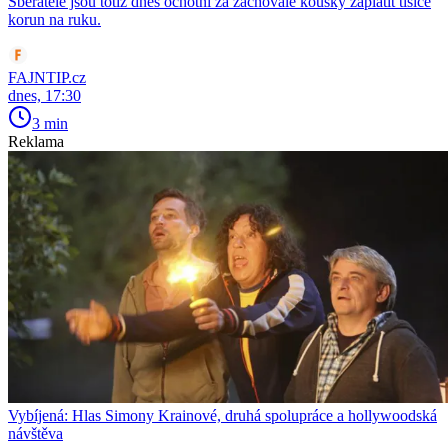
Sběratelé jsou totiž dnes ochotni za zachovalé kousky zaplatit tisíce
korun na ruku.
FAJNTIP.cz
dnes, 17:30
3 min
Reklama
Vybíjená: Hlas Simony Krainové, druhá spolupráce a hollywoodská
návštěva