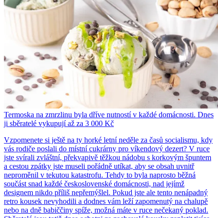
Termoska na zmrzlinu byla dříve nutností v každé domácnosti. Dnes
ji sběratelé vykupují až za 3 000 Kč
Vzpomenete si ještě na ty horké letní neděle za časů socialismu, kdy
vás rodiče poslali do místní cukrárny pro víkendový dezert? V ruce
jste svírali zvláštní, překvapivě těžkou nádobu s korkovým špuntem
a cestou zpátky jste museli pořádně utíkat, aby se obsah uvnitř
neproměnil v tekutou katastrofu. Tehdy to byla naprosto běžná
součást snad každé československé domácnosti, nad jejímž
designem nikdo příliš nepřemýšlel. Pokud jste ale tento nenápadný
retro kousek nevyhodili a dodnes vám leží zapomenutý na chalupě
nebo na dně babiččiny spíže, možná máte v ruce nečekaný poklad.