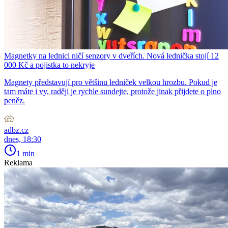
Magnetky na lednici ničí senzory v dveřích. Nová lednička stojí 12
000 Kč a pojistka to nekryje
Magnety představují pro většinu ledniček velkou hrozbu. Pokud je
tam máte i vy, raději je rychle sundejte, protože jinak přijdete o plno
peněz.
adbz.cz
dnes, 18:30
1 min
Reklama