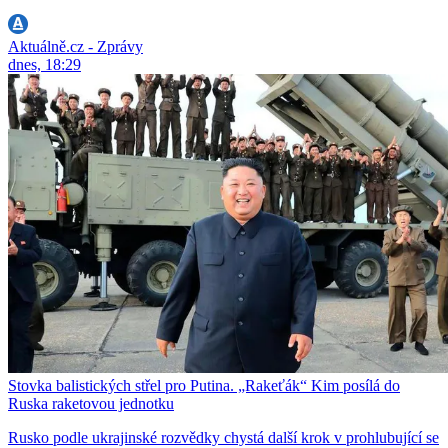
Aktuálně.cz - Zprávy
dnes, 18:29
Stovka balistických střel pro Putina. „Rakeťák“ Kim posílá do
Ruska raketovou jednotku
Rusko podle ukrajinské rozvědky chystá další krok v prohlubující se