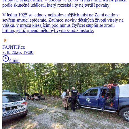
podle skutečné události, který rozseká i ty nejtvrdší povahy
V lednu 1925 se jedno z nejizolovanějších míst na Zemi ocitlo v
sevření smrtící epidemie. Zatímco stovky dětských životů visely na
vlásku, v mrazu klesajícím pod minus čtyřicet stupňů se zrodil
hrdina, jehož jméno mělo být vymazáno z historie.
FAJNTIP.cz
7. 8. 2026, 19:00
4 min