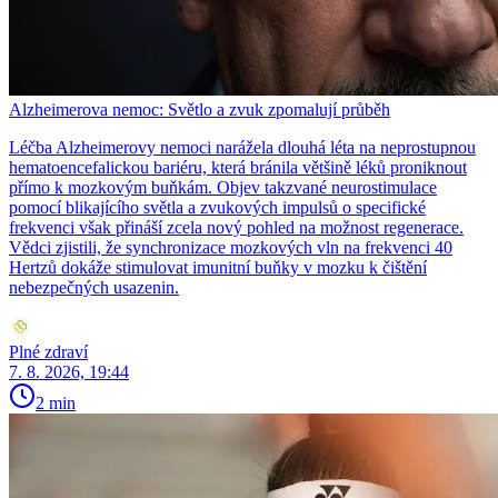
Alzheimerova nemoc: Světlo a zvuk zpomalují průběh
Léčba Alzheimerovy nemoci narážela dlouhá léta na neprostupnou
hematoencefalickou bariéru, která bránila většině léků proniknout
přímo k mozkovým buňkám. Objev takzvané neurostimulace
pomocí blikajícího světla a zvukových impulsů o specifické
frekvenci však přináší zcela nový pohled na možnost regenerace.
Vědci zjistili, že synchronizace mozkových vln na frekvenci 40
Hertzů dokáže stimulovat imunitní buňky v mozku k čištění
nebezpečných usazenin.
Plné zdraví
7. 8. 2026, 19:44
2 min