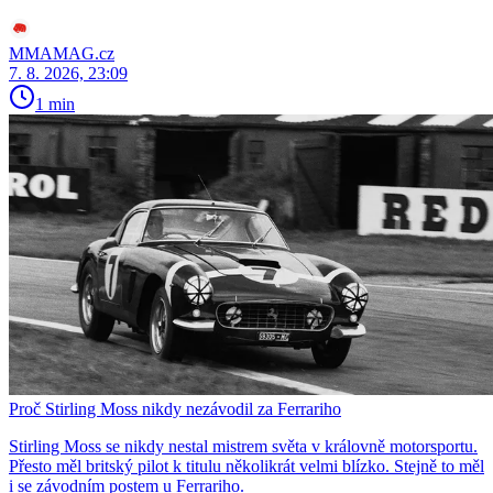
MMAMAG.cz
7. 8. 2026, 23:09
1 min
Proč Stirling Moss nikdy nezávodil za Ferrariho
Stirling Moss se nikdy nestal mistrem světa v královně motorsportu.
Přesto měl britský pilot k titulu několikrát velmi blízko. Stejně to měl
i se závodním postem u Ferrariho.