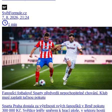
SvětFormule.cz
7. 8. 2026, 21:24
1 min
Fanoušci fotbalové Sparty předvedli nepochopitelné chování. Klub
musí zaplatit tučnou pokutu
Sparta Praha dostala za výtržnosti svých fanoušků v Brně pokutu
300 000 Kč. Světlice letěly směrem k hrací ploše, v sektoru hostů