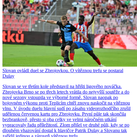
Slovan ovládl duel se Zbrojovkou. O vítěznou trefu se postaral
Dulay
Slovan se ve třetím kole představil na hřišti ligového nováčka.
Zbrojovka Brno se po třech letech vrátila do nejvyšší soutěže a do
nové sezony vstoupila ve výborné formě. Slovan naopak po
bojovném výkonu proti Teplicím chtěl znovu naskočit na vítěznou
vlnu. V úvodu duelu hlavní sudí po zásahu videorozhodčího zrušil
udělenou červenou kartu pro Zbrojovku. První půle tak skončila
bezbrankově, přesto si oba celky ve velmi náročném utkání
vypracovaly řadu příležitostí. Zlom přišel ve druhé půli, kdy se po
dlouhém vhazování dostal k hlavičce Patrik Dulay a Slovanu tak
zařídil jedinou a zároveň vítěznou trefu.