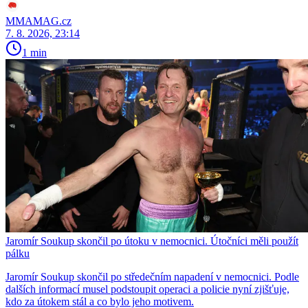
MMAMAG.cz
7. 8. 2026, 23:14
1 min
Jaromír Soukup skončil po útoku v nemocnici. Útočníci měli použít
pálku
Jaromír Soukup skončil po středečním napadení v nemocnici. Podle
dalších informací musel podstoupit operaci a policie nyní zjišťuje,
kdo za útokem stál a co bylo jeho motivem.