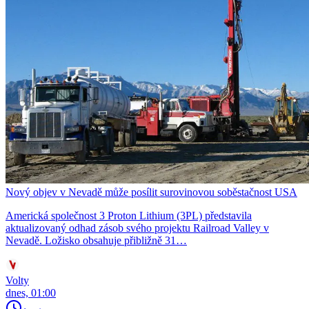
Nový objev v Nevadě může posílit surovinovou soběstačnost USA
Americká společnost 3 Proton Lithium (3PL) představila
aktualizovaný odhad zásob svého projektu Railroad Valley v
Nevadě. Ložisko obsahuje přibližně 31…
Volty
dnes, 01:00