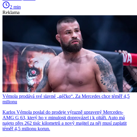
2 min
Reklama
Vémola prodává své slavné „géčko“. Za Mercedes chce téměř 4,5
milionu
Karlos Vémola poslal do prodeje výrazně upravený Mercedes-
AMG G 63, který ho v minulosti doprovázel i k oltáři. Auto má
najeto přes 262 tisíc kilometrů a nový majitel za něj musí zaplatit
téměř 4,5 milionu korun.