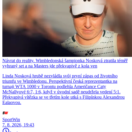
Návrat do reality. Wimbledonská šampionka Nosková ztratila téměř
vyhraný set a na Masters jde překvapivě z kola ven
Linda Nosková hrubě nezvládla svůj první zápas od životního
triumfu ve Wimbledonu. Perspektivní česká reprezentantka na
turnaji WTA 1000 v Torontu podlehla Američance Caty
McNallyové 6:7, 1:6, když v úvodní sadě neudržela vedení 5:1.
Překvapivá vítězka se ve třetím kole utká s Filipínkou Alexandrou
Ealaovou.
SportWin
7. 8. 2026, 19:43