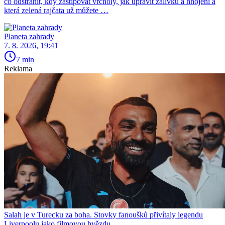
co odstranit, kdy zaštipovat vrcholy, jak upravit zálivku a hnojení a
která zelená rajčata už můžete …
Planeta zahrady
7. 8. 2026, 19:41
7 min
Reklama
Salah je v Turecku za boha. Stovky fanoušků přivítaly legendu
Liverpoolu jako filmovou hvězdu