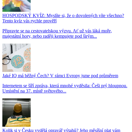
HOSPODSKÝ KVÍZ: Myslíte si, že o dovolených víte všechno?
Tento kvíz vás rychle prověří
Připravte se na cestovatelskou výzvu. Ať už vás láká moře,
majestátní hory, nebo raději kempujete pod širým...
Jaké IQ má běžný Čech? V rámci Evropy jsme pod průměrem
Internetem se šíří zpráva, která mnohé vyděsila: Češi prý hloupnou.
Umístění na 37. místě světového...
Kolik si v Česku vydělá opravář výtahů? Jeho měsíšní plat vám