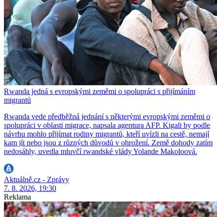
Rwanda jedná s evropskými zeměmi o spolupráci s přijímáním
migrantů
Rwanda vede předběžná jednání s některými evropskými zeměmi o
spolupráci v oblasti migrace, napsala agentura AFP. Kigali by podle
návrhu mohlo přijímat rodiny migrantů, kteří uvízli na cestě, nemají
kam jít nebo jsou z různých důvodů v ohrožení. Země dohody zatím
nedosáhly, uvedla mluvčí rwandské vlády Yolande Makoloová.
Aktuálně.cz - Zprávy
7. 8. 2026, 19:30
Reklama