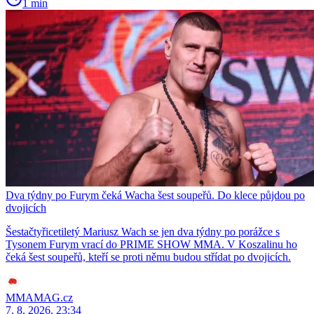
1 min
Dva týdny po Furym čeká Wacha šest soupeřů. Do klece půjdou po
dvojicích
Šestačtyřicetiletý Mariusz Wach se jen dva týdny po porážce s
Tysonem Furym vrací do PRIME SHOW MMA. V Koszalinu ho
čeká šest soupeřů, kteří se proti němu budou střídat po dvojicích.
MMAMAG.cz
7. 8. 2026, 23:34