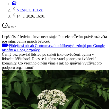
NESPECHEJ.cz
14. 5. 2026, 16:01
4 min
Lepší čistič ledvin a krve neexistuje. Po celém Česku právě rozkvétá
posvátná bylina našich babiček
Přidejte si obsah Centrum.cz do oblíbených zdrojů pro Google
hledání a Google zprávy
Černý bez provází lidstvo po staletí jako osvědčená bylina v
lidovém léčitelství. Dnes se k němu vrací pozornost i vědecké
komunity. Co všechno o něm víme a jak ho správně využívat pro
podporu organismu?