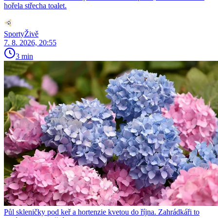
hořela střecha toalet.
SportyŽivě
7. 8. 2026, 20:55
3 min
Půl skleničky pod keř a hortenzie kvetou do října. Zahrádkáři to