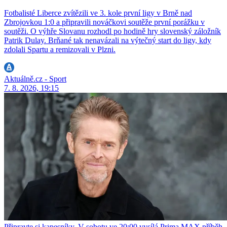
Fotbalisté Liberce zvítězili ve 3. kole první ligy v Brně nad
Zbrojovkou 1:0 a připravili nováčkovi soutěže první porážku v
soutěži. O výhře Slovanu rozhodl po hodině hry slovenský záložník
Patrik Dulay. Brňané tak nenavázali na výtečný start do ligy, kdy
zdolali Spartu a remizovali v Plzni.
Aktuálně.cz - Sport
7. 8. 2026, 19:15
Připravte si kapesníky. V sobotu ve 20:00 vysílá Prima MAX příběh