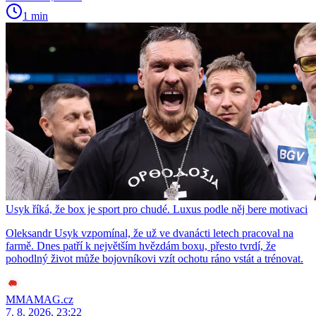
1 min
Usyk říká, že box je sport pro chudé. Luxus podle něj bere motivaci
Oleksandr Usyk vzpomínal, že už ve dvanácti letech pracoval na
farmě. Dnes patří k největším hvězdám boxu, přesto tvrdí, že
pohodlný život může bojovníkovi vzít ochotu ráno vstát a trénovat.
MMAMAG.cz
7. 8. 2026, 23:22