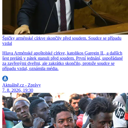
Špičky arménské církve skončily před soudem. Soudce se případu
vzdal
Hlava Arménské apoštolské církve, katolikos Garegin II., a dalších
šest prelátů v pátek stanuli před soudem. První jednání, uspořádané
za zavřenými dveřmi, ale zakrátko skončilo, protože soudce se
případu vzdal, oznámila média.
Aktuálně.cz - Zprávy
7. 8. 2026, 19:30