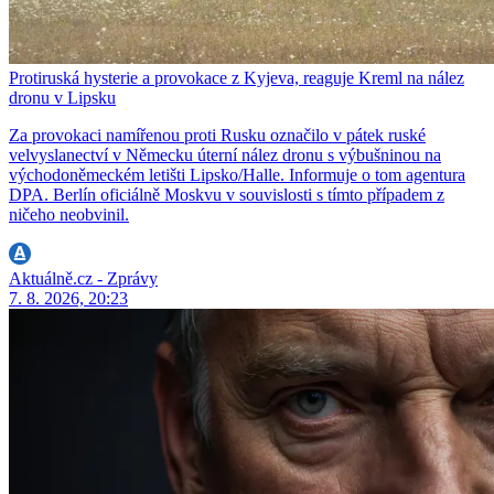
Protiruská hysterie a provokace z Kyjeva, reaguje Kreml na nález
dronu v Lipsku
Za provokaci namířenou proti Rusku označilo v pátek ruské
velvyslanectví v Německu úterní nález dronu s výbušninou na
východoněmeckém letišti Lipsko/Halle. Informuje o tom agentura
DPA. Berlín oficiálně Moskvu v souvislosti s tímto případem z
ničeho neobvinil.
Aktuálně.cz - Zprávy
7. 8. 2026, 20:23