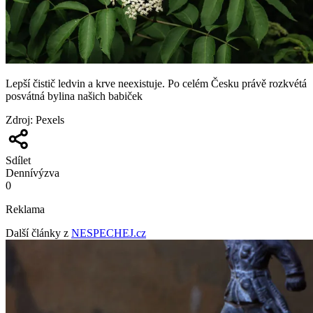
Lepší čistič ledvin a krve neexistuje. Po celém Česku právě rozkvétá
posvátná bylina našich babiček
Zdroj
:
Pexels
Sdílet
Denní
výzva
0
Reklama
Další články z
NESPECHEJ.cz