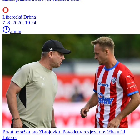
Liberecká Drbna
7. 8. 2026, 19:24
2 min
První porážka pro Zbrojovku. Povedený rozjezd nováčka uťal
Liberec