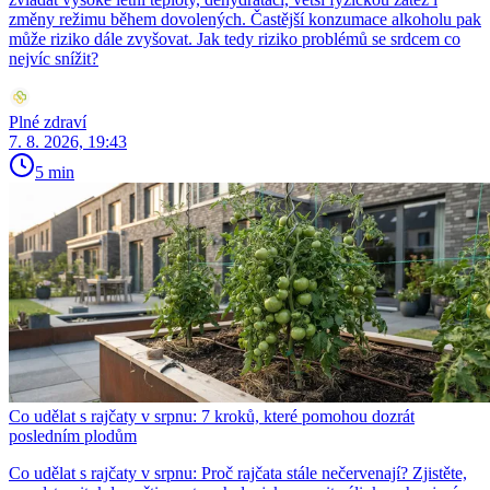
změny režimu během dovolených. Častější konzumace alkoholu pak
může riziko dále zvyšovat. Jak tedy riziko problémů se srdcem co
nejvíc snížit?
Plné zdraví
7. 8. 2026, 19:43
5 min
Co udělat s rajčaty v srpnu: 7 kroků, které pomohou dozrát
posledním plodům
Co udělat s rajčaty v srpnu: Proč rajčata stále nečervenají? Zjistěte,