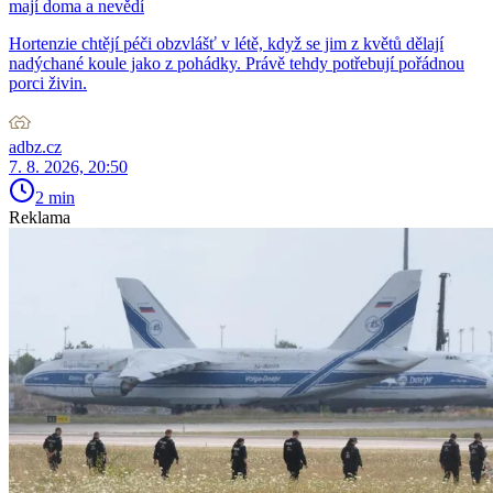
mají doma a nevědí
Hortenzie chtějí péči obzvlášť v létě, když se jim z květů dělají
nadýchané koule jako z pohádky. Právě tehdy potřebují pořádnou
porci živin.
adbz.cz
7. 8. 2026, 20:50
2 min
Reklama