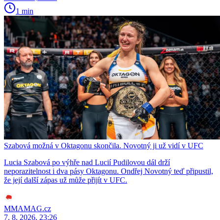
1 min
Szabová možná v Oktagonu skončila. Novotný ji už vidí v UFC
Lucia Szabová po výhře nad Lucií Pudilovou dál drží
neporazitelnost i dva pásy Oktagonu. Ondřej Novotný teď připustil,
že její další zápas už může přijít v UFC.
MMAMAG.cz
7. 8. 2026, 23:26