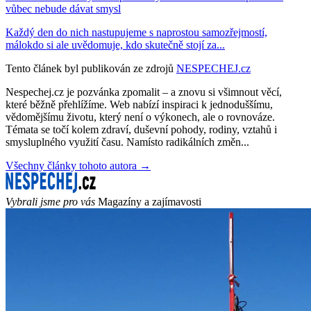
vůbec nebude dávat smysl
Každý den do nich nastupujeme s naprostou samozřejmostí,
málokdo si ale uvědomuje, kdo skutečně stojí za...
Tento článek byl publikován ze zdrojů
NESPECHEJ.cz
Nespechej.cz je pozvánka zpomalit – a znovu si všimnout věcí,
které běžně přehlížíme. Web nabízí inspiraci k jednoduššímu,
vědomějšímu životu, který není o výkonech, ale o rovnováze.
Témata se točí kolem zdraví, duševní pohody, rodiny, vztahů i
smysluplného využití času. Namísto radikálních změn...
Všechny články tohoto autora →
Vybrali jsme pro vás
Magazíny a zajímavosti