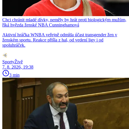
Chci chránit mladé dívky, neměly by hrát proti biologickým mužům,
říká hvězda ženské NBA Cunninghamová
Aktivní hráčka WNBA veřejně odmítla účast transgender žen v
ženském sportu. Reakce přišla z hal, od vedení ligy i od
spoluhráček.
SportyŽivě
7. 8. 2026, 19:38
3 min