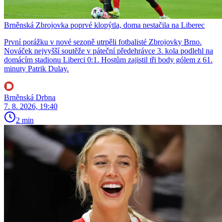
Brněnská Zbrojovka poprvé klopýtla, doma nestačila na Liberec
První porážku v nové sezoně utrpěli fotbalisté Zbrojovky Brno.
Nováček nejvyšší soutěže v páteční předehrávce 3. kola podlehl na
domácím stadionu Liberci 0:1. Hostům zajistil tři body gólem z 61.
minuty Patrik Dulay.
Brněnská Drbna
7. 8. 2026, 19:40
2 min