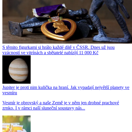
S těmito figurkami si hrálo každé dítě v ČSSR. Dnes už jsou
vzácností ve vitrínách a sbětatelé nabízíjí 11 000 Kč
Jupiter je proti nim kulička na hraní. Jak vypadají největší planety ve
vesmíru
Vesmír je obrovský a naše Země je v něm jen drobné prachové
zrnko. I v rámci naší sluneční soustavy nás...