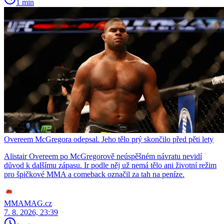
1 min
Overeem McGregora odepsal. Jeho tělo prý skončilo před pěti lety
Alistair Overeem po McGregorově neúspěšném návratu nevidí
důvod k dalšímu zápasu. Ir podle něj už nemá tělo ani životní režim
pro špičkové MMA a comeback označil za tah na peníze.
MMAMAG.cz
7. 8. 2026, 23:39