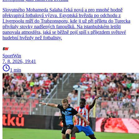
Slovutného Mohameda Salaha čeká nová a pro mnohé hodně
překvapivá fotbalová výzva. Egyptská hvězda po odchodu z
Liverpoolu míří do Trabzonsporu, kde ji už při příletu do Turecka
přivítaly stovky nadšených fanoušků. Na istanbulském letišti
panovala atmosféra, jaká se běžně pojí spíš s příjezdem světové
hudební hvězdy než fotbalisty.
SportWin
7. 8. 2026, 19:41
1 min