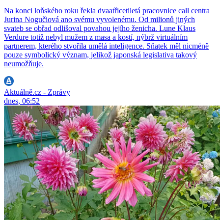
Na konci loňského roku řekla dvaatřicetiletá pracovnice call centra
Jurina Nogučiová ano svému vyvolenému. Od milionů jiných
svateb se obřad odlišoval povahou jejího ženicha. Lune Klaus
Verdure totiž nebyl mužem z masa a kostí, nýbrž virtuálním
partnerem, kterého stvořila umělá inteligence. Sňatek měl nicméně
pouze symbolický význam, jelikož japonská legislativa takový
neumožňuje.
Aktuálně.cz - Zprávy
dnes, 06:52