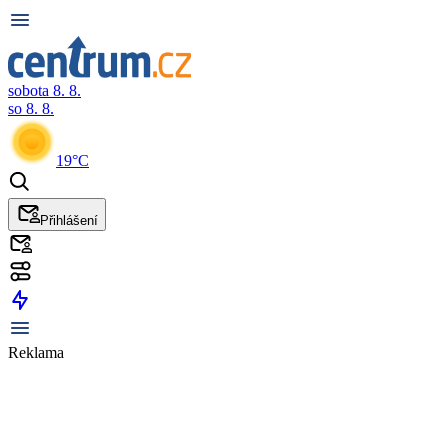
sobota 8. 8.
so 8. 8.
19°C
Přihlášení
Reklama