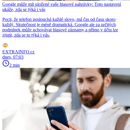
Google může mít uložené vaše hlasové nahrávky: Toto nastavení
ukáže, zda se týká i vás
Pocit, že telefon poslouchá každé slovo, má čas od času skoro
každý. Skutečnost je méně dramatická. Google ale za určitých
podmínek může uchovávat hlasové záznamy a přímo v účtu lze
zjistit, zda se to týká i vás.
EXTRAINFO.cz
dnes, 07:03
2 min