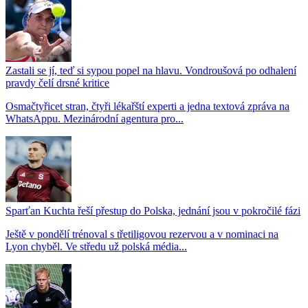
Zastali se jí, teď si sypou popel na hlavu. Vondroušová po odhalení
pravdy čelí drsné kritice
Osmačtyřicet stran, čtyři lékařští experti a jedna textová zpráva na
WhatsAppu. Mezinárodní agentura pro...
Sparťan Kuchta řeší přestup do Polska, jednání jsou v pokročilé fázi
Ještě v pondělí trénoval s třetiligovou rezervou a v nominaci na
Lyon chyběl. Ve středu už polská média...