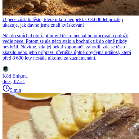
U pece zůstalo těsto, které nikdo neupekl. O 8.600 let později
ukazuje, jak dávno jsme znali kváskování
Někdo smíchal obilí, připravil těsto, nechal ho pracovat a položil
vedle pece. Potom se ale něco stalo a bochník už do ohně nikdy
nevložil. Nevíme, zda jej pekař zapomněl, zahodil, zda se těsto
zkazilo nebo jeho přípravu přerušila úplně obyčejná událost, která
před 8 600 lety nestála nikomu za zaznamenání.
Kód Enigma
dnes, 07:21
5 min