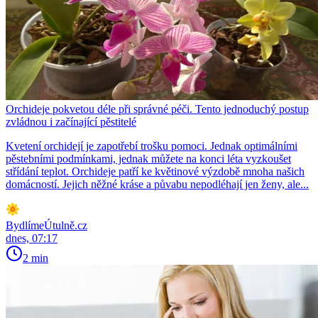
Orchideje pokvetou déle při správné péči. Tento jednoduchý postup
zvládnou i začínající pěstitelé
Kvetení orchidejí je zapotřebí trošku pomoci. Jednak optimálními
pěstebními podmínkami, jednak můžete na konci léta vyzkoušet
střídání teplot. Orchideje patří ke květinové výzdobě mnoha našich
domácností. Jejich něžné kráse a půvabu nepodléhají jen ženy, ale...
BydlímeÚtulně.cz
dnes, 07:17
2 min