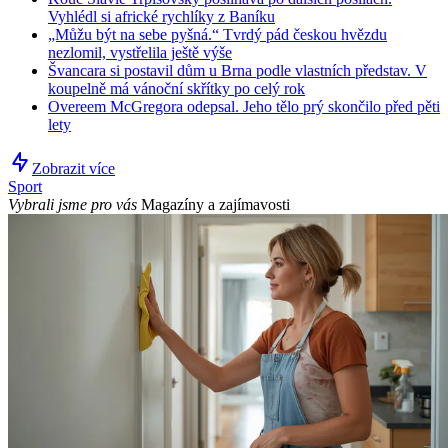
Vyhlédl si africké rychlíky z Baníku
„Můžu být na sebe pyšná.“ Tvrdý pád českou hvězdu
nezlomil, vystřelila ještě výše
Švancara si postavil dům u Brna podle vlastních představ. V
koupelně má vánoční skřítky po celý rok
Overeem McGregora odepsal. Jeho tělo prý skončilo před pěti
lety
Zobrazit více
Sport
Vybrali jsme pro vás
Magazíny a zajímavosti