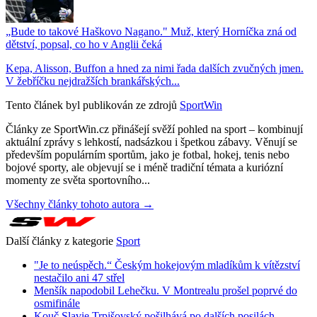
„Bude to takové Haškovo Nagano." Muž, který Horníčka zná od
dětství, popsal, co ho v Anglii čeká
Kepa, Alisson, Buffon a hned za nimi řada dalších zvučných jmen.
V žebříčku nejdražších brankářských...
Tento článek byl publikován ze zdrojů
SportWin
Články ze SportWin.cz přinášejí svěží pohled na sport – kombinují
aktuální zprávy s lehkostí, nadsázkou i špetkou zábavy. Věnují se
především populárním sportům, jako je fotbal, hokej, tenis nebo
bojové sporty, ale objevují se i méně tradiční témata a kuriózní
momenty ze světa sportovního...
Všechny články tohoto autora →
Další články z kategorie
Sport
"Je to neúspěch.“ Českým hokejovým mladíkům k vítězství
nestačilo ani 47 střel
Menšík napodobil Lehečku. V Montrealu prošel poprvé do
osmifinále
Kouč Slavie Trpišovský pošilhává po dalších posilách.