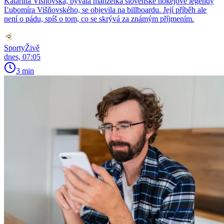
Katarína Višňovská, bývalá manželka slovenské hokejové legendy
Ľubomíra Višňovského, se objevila na billboardu. Její příběh ale
není o pádu, spíš o tom, co se skrývá za známým příjmením.
SportyŽivě
dnes, 07:05
3 min