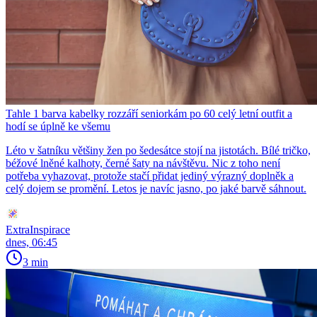
Tahle 1 barva kabelky rozzáří seniorkám po 60 celý letní outfit a
hodí se úplně ke všemu
Léto v šatníku většiny žen po šedesátce stojí na jistotách. Bílé tričko,
béžové lněné kalhoty, černé šaty na návštěvu. Nic z toho není
potřeba vyhazovat, protože stačí přidat jediný výrazný doplněk a
celý dojem se promění. Letos je navíc jasno, po jaké barvě sáhnout.
ExtraInspirace
dnes, 06:45
3 min