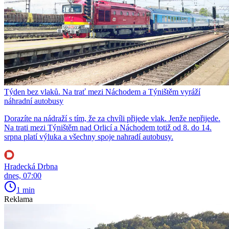
Týden bez vlaků. Na trať mezi Náchodem a Týništěm vyráží
náhradní autobusy
Dorazíte na nádraží s tím, že za chvíli přijede vlak. Jenže nepřijede.
Na trati mezi Týništěm nad Orlicí a Náchodem totiž od 8. do 14.
srpna platí výluka a všechny spoje nahradí autobusy.
Hradecká Drbna
dnes, 07:00
1 min
Reklama