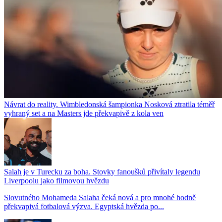
Návrat do reality. Wimbledonská šampionka Nosková ztratila téměř
vyhraný set a na Masters jde překvapivě z kola ven
Salah je v Turecku za boha. Stovky fanoušků přivítaly legendu
Liverpoolu jako filmovou hvězdu
Slovutného Mohameda Salaha čeká nová a pro mnohé hodně
překvapivá fotbalová výzva. Egyptská hvězda po...