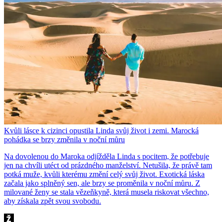
Kvůli lásce k cizinci opustila Linda svůj život i zemi. Marocká
pohádka se brzy změnila v noční můru
Na dovolenou do Maroka odjížděla Linda s pocitem, že potřebuje
jen na chvíli utéct od prázdného manželství. Netušila, že právě tam
potká muže, kvůli kterému změní celý svůj život. Exotická láska
začala jako splněný sen, ale brzy se proměnila v noční můru. Z
milované ženy se stala vězeňkyně, která musela riskovat všechno,
aby získala zpět svou svobodu.