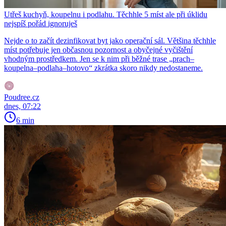
Utřeš kuchyň, koupelnu i podlahu. Těchhle 5 míst ale při úklidu
nejspíš pořád ignoruješ
Nejde o to začít dezinfikovat byt jako operační sál. Většina těchhle
míst potřebuje jen občasnou pozornost a obyčejné vyčištění
vhodným prostředkem. Jen se k nim při běžné trase „prach–
koupelna–podlaha–hotovo“ zkrátka skoro nikdy nedostaneme.
Poudree.cz
dnes, 07:22
6 min