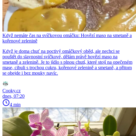
Když nemáte čas na svíčkovou omáčku: Hovězí maso na smetaně a
kořenové zelenině
Když je doma chuť na poctivý omáčkový oběd, ale nechci se
pouštět do slavnostní svíčkové, dělám právě hovězí maso na
smetaně a zelenině. Je to jídlo s plnou chutí, které stojí na opečeném
mase, cibuli s trochou cukru, kořenové zelenině a smetaně, a přitom
se obejde i bez mouky navíc.
Cooky.cz
dnes, 07:20
4 min