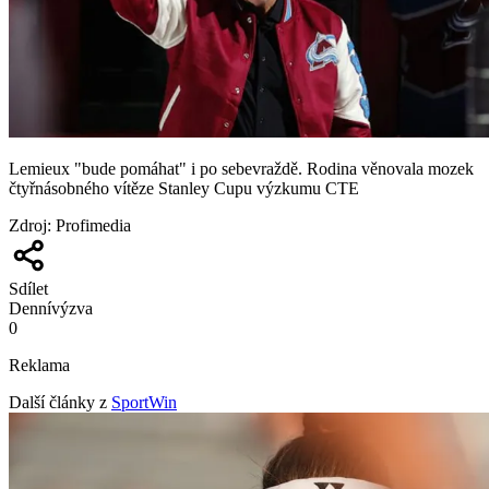
Lemieux "bude pomáhat" i po sebevraždě. Rodina věnovala mozek
čtyřnásobného vítěze Stanley Cupu výzkumu CTE
Zdroj
:
Profimedia
Sdílet
Denní
výzva
0
Reklama
Další články z
SportWin