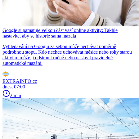
Google si pamatuje velkou část vaší online aktivity: Takhle
nastavíte, aby se historie sama mazala
Vyhledávání na Googlu za sebou může nechávat poměrně
podrobnou stopu. Kdo nechce uchovávat měsíce nebo roky starou
aktivitu, může ji odstranit ručně nebo nastavit pravidelné
automatické mazání.
EXTRAINFO.cz
dnes, 07:00
2 min