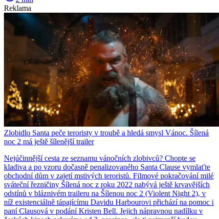
Reklama
Zlobidlo Santa peče teroristy v troubě a hledá smysl Vánoc. Šílená
noc 2 má ještě šílenější trailer
Nejúčinnější cesta ze seznamu vánočních zlobivců? Chopte se
kladiva a po vzoru dočasně penalizovaného Santa Clause vymlaťte
obchodní dům v zajetí mstivých teroristů. Filmové pokračování milé
sváteční řezničiny Šílená noc z roku 2022 nabývá ještě krvavějších
odstínů v bláznivém traileru na Šílenou noc 2 (Violent Night 2), v
níž existenciálně tápajícímu Davidu Harbourovi přichází na pomoc i
paní Clausová v podání Kristen Bell. Jejich nápravnou nadílku v