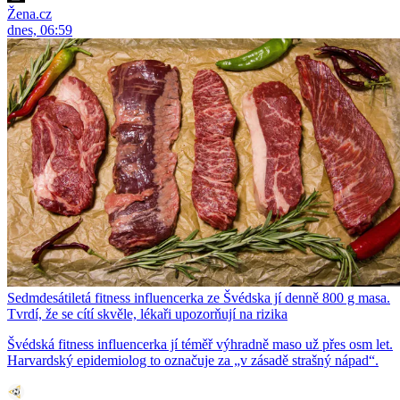
Žena.cz
dnes, 06:59
Sedmdesátiletá fitness influencerka ze Švédska jí denně 800 g masa.
Tvrdí, že se cítí skvěle, lékaři upozorňují na rizika
Švédská fitness influencerka jí téměř výhradně maso už přes osm let.
Harvardský epidemiolog to označuje za „v zásadě strašný nápad“.