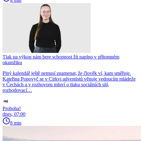
4 min
Tlak na výkon nám bere schopnost žít naplno v přítomném
okamžiku
Plný kalendář ještě nemusí znamenat, že člověk ví, kam směřuje.
Kateřina Popovyč se v Církvi adventistů věnuje vedoucím mládeže
v Čechách a v rozhovoru mluví o tlaku sociálních sítí,
rozhodovací…
Proboha!
dnes, 07:00
8 min