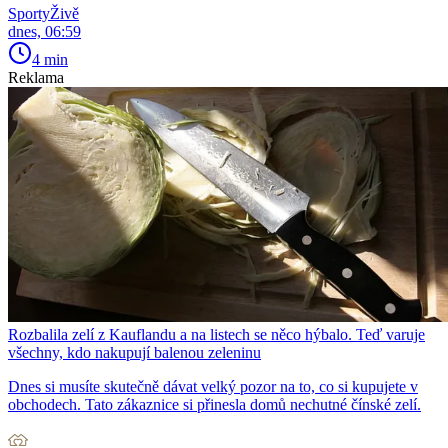
SportyŽivě
dnes, 06:59
4 min
Reklama
Rozbalila zelí z Kauflandu a na listech se něco hýbalo. Teď varuje
všechny, kdo nakupují balenou zeleninu
Dnes si musíte skutečně dávat velký pozor na to, co si kupujete v
obchodech. Tato zákaznice si přinesla domů nechutné čínské zelí.