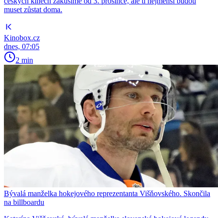
českých kinech zakusíme od 3. prosince, ale ti nejmenší budou
muset zůstat doma.
Kinobox.cz
dnes, 07:05
2 min
Bývalá manželka hokejového reprezentanta Višňovského. Skončila
na billboardu