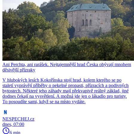
Ani Perchta, ani rarášek. Nejtajemnější hrad Česka obývají mnohem
děsivější přízraky
V hlubokých lesích Kokořínska stojí hrad, kolem kterého se po
staletí vyprávějí příběhy o pekelné propasti, přízracích a podivných
bytostech. Některé jeho záhady mají překvapivě reálný základ, jiné
dodnes čekají na vysvětlení. A možná jde jen o lákadlo pro turisty.
To posoudíte sami, když se na místo vydáte.
NESPECHEJ.cz
dnes, 07:00
6 min