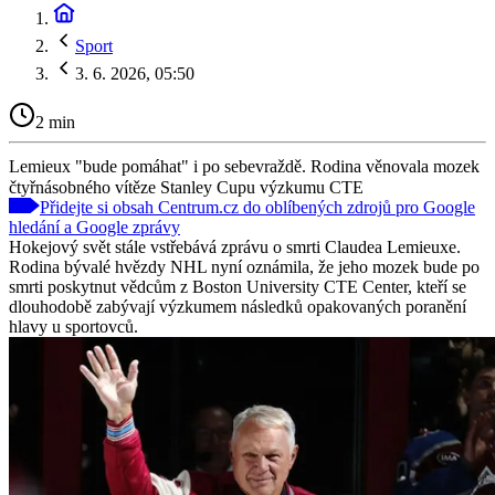
Sport
3. 6. 2026, 05:50
2 min
Lemieux "bude pomáhat" i po sebevraždě. Rodina věnovala mozek
čtyřnásobného vítěze Stanley Cupu výzkumu CTE
Přidejte si obsah Centrum.cz do oblíbených zdrojů pro Google
hledání a Google zprávy
Hokejový svět stále vstřebává zprávu o smrti Claudea Lemieuxe.
Rodina bývalé hvězdy NHL nyní oznámila, že jeho mozek bude po
smrti poskytnut vědcům z Boston University CTE Center, kteří se
dlouhodobě zabývají výzkumem následků opakovaných poranění
hlavy u sportovců.