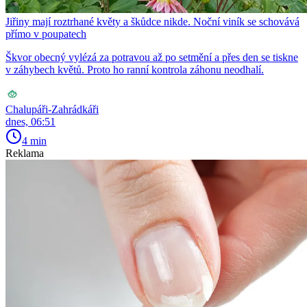
Jiřiny mají roztrhané květy a škůdce nikde. Noční viník se schovává
přímo v poupatech
Škvor obecný vylézá za potravou až po setmění a přes den se tiskne
v záhybech květů. Proto ho ranní kontrola záhonu neodhalí.
Chalupáři-Zahrádkáři
dnes, 06:51
4 min
Reklama