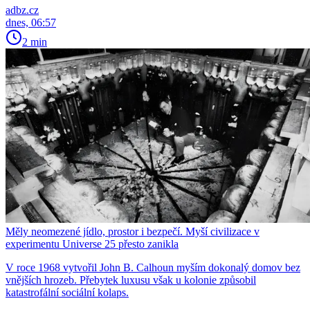
adbz.cz
dnes, 06:57
2 min
Měly neomezené jídlo, prostor i bezpečí. Myší civilizace v
experimentu Universe 25 přesto zanikla
V roce 1968 vytvořil John B. Calhoun myším dokonalý domov bez
vnějších hrozeb. Přebytek luxusu však u kolonie způsobil
katastrofální sociální kolaps.