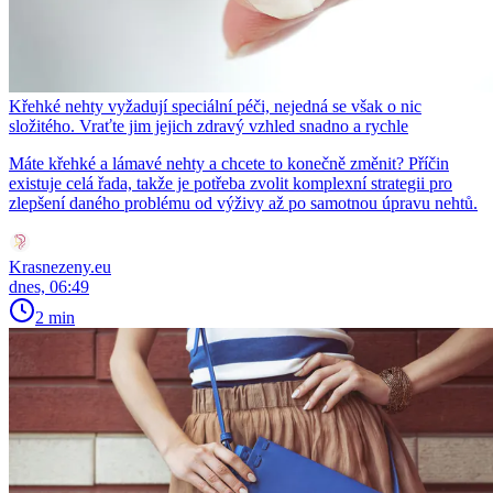
Křehké nehty vyžadují speciální péči, nejedná se však o nic
složitého. Vraťte jim jejich zdravý vzhled snadno a rychle
Máte křehké a lámavé nehty a chcete to konečně změnit? Příčin
existuje celá řada, takže je potřeba zvolit komplexní strategii pro
zlepšení daného problému od výživy až po samotnou úpravu nehtů.
Krasnezeny.eu
dnes, 06:49
2 min