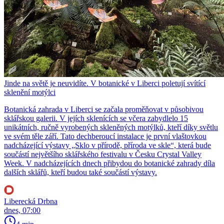
Jinde na světě je neuvidíte. V botanické v Liberci poletují svítící
sklenění motýlci
Botanická zahrada v Liberci se začala proměňovat v působivou
sklářskou galerii. V jejích sklenících se včera zabydlelo 15
unikátních, ručně vyrobených skleněných motýlků, kteří díky světlu
ve svém těle září. Tato dechberoucí instalace je první vlaštovkou
nadcházející výstavy „Sklo v přírodě, příroda ve skle“, která bude
součástí největšího sklářského festivalu v Česku Crystal Valley
Week. V nadcházejících dnech přibydou do botanické zahrady díla
dalších sklářů, kteří budou také součástí výstavy.
Liberecká Drbna
dnes, 07:00