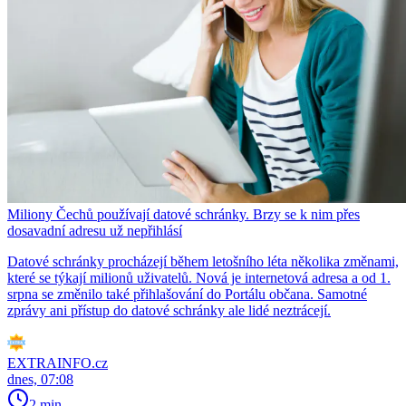
Miliony Čechů používají datové schránky. Brzy se k nim přes
dosavadní adresu už nepřihlásí
Datové schránky procházejí během letošního léta několika změnami,
které se týkají milionů uživatelů. Nová je internetová adresa a od 1.
srpna se změnilo také přihlašování do Portálu občana. Samotné
zprávy ani přístup do datové schránky ale lidé neztrácejí.
EXTRAINFO.cz
dnes, 07:08
2 min