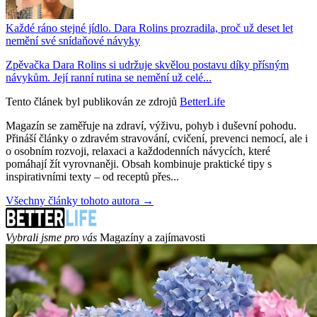
Každé ráno stejné jídlo. Dara Rolins prozradila, proč už deset let
nemění své snídaňové návyky
Zpěvačka Dara Rolins si udržuje skvělou postavu díky přísným
návykům. Její ranní rutina se nemění už celé...
Tento článek byl publikován ze zdrojů
BetterLife
Magazín se zaměřuje na zdraví, výživu, pohyb i duševní pohodu.
Přináší články o zdravém stravování, cvičení, prevenci nemocí, ale i
o osobním rozvoji, relaxaci a každodenních návycích, které
pomáhají žít vyrovnaněji. Obsah kombinuje praktické tipy s
inspirativními texty – od receptů přes...
Všechny články tohoto autora →
Vybrali jsme pro vás
Magazíny a zajímavosti