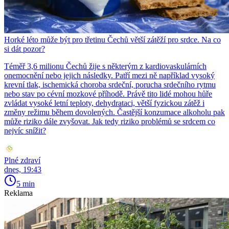
Horké léto může být pro třetinu Čechů větší zátěží pro srdce. Na co
si dát pozor?
Téměř 3,6 milionu Čechů žije s některým z kardiovaskulárních
onemocnění nebo jejich následky. Patří mezi ně například vysoký
krevní tlak, ischemická choroba srdeční, porucha srdečního rytmu
nebo stav po cévní mozkové příhodě. Právě tito lidé mohou hůře
zvládat vysoké letní teploty, dehydrataci, větší fyzickou zátěž i
změny režimu během dovolených. Častější konzumace alkoholu pak
může riziko dále zvyšovat. Jak tedy riziko problémů se srdcem co
nejvíc snížit?
Plné zdraví
dnes, 19:43
5 min
Reklama