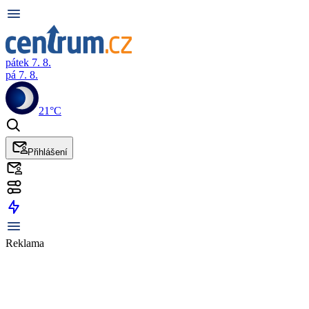
pátek 7. 8.
pá 7. 8.
21°C
Přihlášení
Reklama