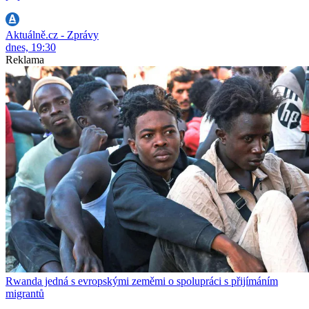
Aktuálně.cz - Zprávy
dnes, 19:30
Reklama
Rwanda jedná s evropskými zeměmi o spolupráci s přijímáním
migrantů