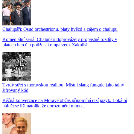
Chalupáři: Osud orchestrionu, platy hvězd a zájem o chalupu
Komediální seriál Chalupáři doprovázely propastné rozdíly v
platech herců a potíže s komparzem. Zákulisí...
Tvrdý střet s moravskou realitou. Místní slang funguje jako tajný
šifrovaný kód
Běžná konverzace na Moravě občas připomíná cizí jazyk. Lokální
nářečí se liší natolik, že dorozumění mimo...