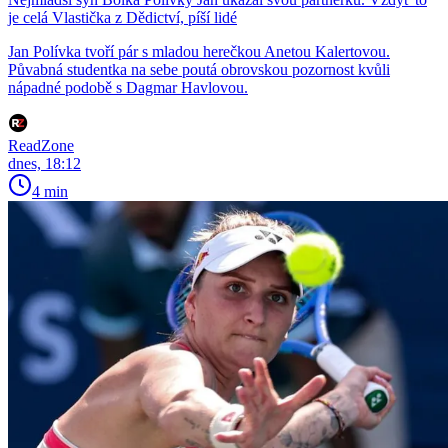
je celá Vlastička z Dědictví, píší lidé
Jan Polívka tvoří pár s mladou herečkou Anetou Kalertovou.
Půvabná studentka na sebe poutá obrovskou pozornost kvůli
nápadné podobě s Dagmar Havlovou.
ReadZone
dnes, 18:12
4 min