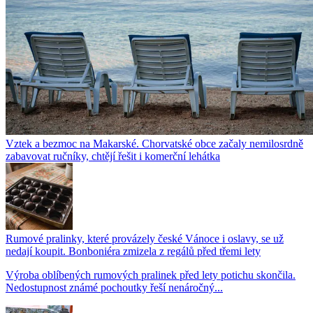
Vztek a bezmoc na Makarské. Chorvatské obce začaly nemilosrdně
zabavovat ručníky, chtějí řešit i komerční lehátka
Rumové pralinky, které provázely české Vánoce i oslavy, se už
nedají koupit. Bonboniéra zmizela z regálů před třemi lety
Výroba oblíbených rumových pralinek před lety potichu skončila.
Nedostupnost známé pochoutky řeší nenáročný...