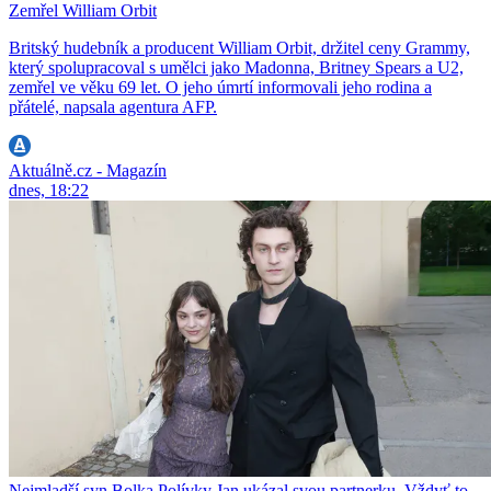
Zemřel William Orbit
Britský hudebník a producent William Orbit, držitel ceny Grammy,
který spolupracoval s umělci jako Madonna, Britney Spears a U2,
zemřel ve věku 69 let. O jeho úmrtí informovali jeho rodina a
přátelé, napsala agentura AFP.
Aktuálně.cz - Magazín
dnes, 18:22
Nejmladší syn Bolka Polívky Jan ukázal svou partnerku. Vždyť to