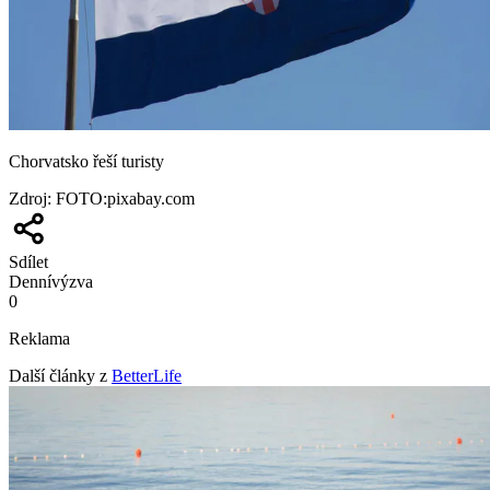
Chorvatsko řeší turisty
Zdroj
:
FOTO:pixabay.com
Sdílet
Denní
výzva
0
Reklama
Další články z
BetterLife