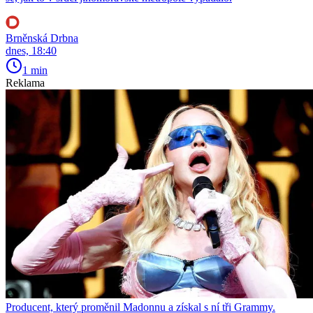
Brněnská Drbna
dnes, 18:40
1 min
Reklama
Producent, který proměnil Madonnu a získal s ní tři Grammy.