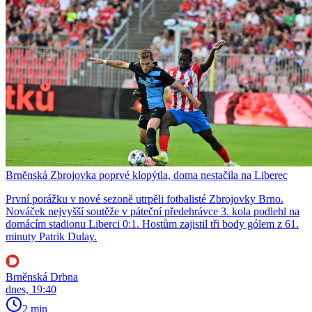
Brněnská Zbrojovka poprvé klopýtla, doma nestačila na Liberec
První porážku v nové sezoně utrpěli fotbalisté Zbrojovky Brno.
Nováček nejvyšší soutěže v páteční předehrávce 3. kola podlehl na
domácím stadionu Liberci 0:1. Hostům zajistil tři body gólem z 61.
minuty Patrik Dulay.
Brněnská Drbna
dnes, 19:40
2 min