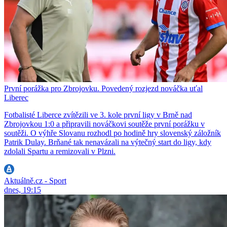
První porážka pro Zbrojovku. Povedený rozjezd nováčka uťal
Liberec
Fotbalisté Liberce zvítězili ve 3. kole první ligy v Brně nad
Zbrojovkou 1:0 a připravili nováčkovi soutěže první porážku v
soutěži. O výhře Slovanu rozhodl po hodině hry slovenský záložník
Patrik Dulay. Brňané tak nenavázali na výtečný start do ligy, kdy
zdolali Spartu a remizovali v Plzni.
Aktuálně.cz - Sport
dnes, 19:15