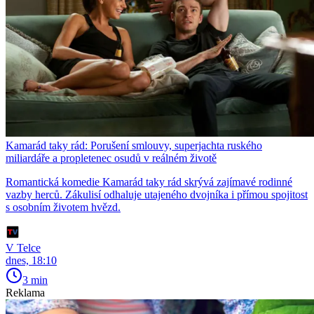
Kamarád taky rád: Porušení smlouvy, superjachta ruského
miliardáře a propletenec osudů v reálném životě
Romantická komedie Kamarád taky rád skrývá zajímavé rodinné
vazby herců. Zákulisí odhaluje utajeného dvojníka i přímou spojitost
s osobním životem hvězd.
V Telce
dnes, 18:10
3 min
Reklama