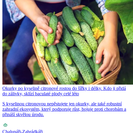
Okurky po kyselině citronové rostou do šířky i délky. Kdo ji přidá
do zálivky, sklízí baculaté plody celé léto
S kyselinou citronovou nepěstujete jen okurky, ale také robustní
zahradní ekosystém, který podporuje růst, bojuje proti chorobám a
přináší skvělou úrodu.
Chalupáři-Zahrádkáři