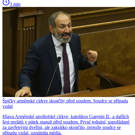
3 min
Špičky arménské církve skončily před soudem. Soudce se případu
vzdal
Hlava Arménské apoštolské církve, katolikos Garegin II., a dalších
šest prelátů v pátek stanuli před soudem. První jednání, uspořádané
za zavřenými dveřmi, ale zakrátko skončilo, protože soudce se
případu vzdal, oznámila média.