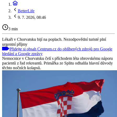
BetterLife
9. 7. 2026, 08:46
3 min
Lékaři v Chorvatsku bijí na poplach. Nezodpovědní turisté plní
urgentní příjmy
Přidejte si obsah Centrum.cz do oblíbených zdrojů pro Google
hledání a Google zprávy
Nemocnice v Chorvatsku čelí s příchodem léta obrovskému náporu
pacientů z řad rekreantů. Primářka ze Splitu odhalila hlavní důvody
těchto nočních kolapsů.