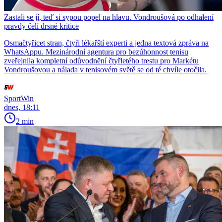
Zastali se jí, teď si sypou popel na hlavu. Vondroušová po odhalení
pravdy čelí drsné kritice
Osmačtyřicet stran, čtyři lékařští experti a jedna textová zpráva na
WhatsAppu. Mezinárodní agentura pro bezúhonnost tenisu
zveřejnila kompletní odůvodnění čtyřletého trestu pro Markétu
Vondroušovou a nálada v tenisovém světě se od té chvíle otočila.
SportWin
dnes, 18:11
2 min