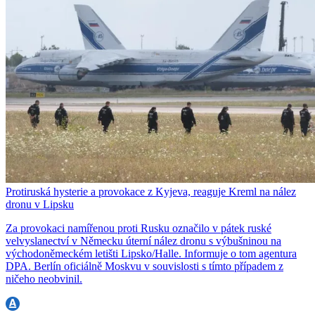
Protiruská hysterie a provokace z Kyjeva, reaguje Kreml na nález
dronu v Lipsku
Za provokaci namířenou proti Rusku označilo v pátek ruské
velvyslanectví v Německu úterní nález dronu s výbušninou na
východoněmeckém letišti Lipsko/Halle. Informuje o tom agentura
DPA. Berlín oficiálně Moskvu v souvislosti s tímto případem z
ničeho neobvinil.