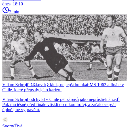
dnes, 18:10
2 min
Viliam Schrojf: žižkovský kluk, nejlepší brankář MS 1962 a finále v
Chile, které přepsaly jeho kariéru
Viliam Schrojf odchytal v Chile pět zápasů jako neprůstřelná zeď.
Pak mu těsně před finále vtiskli do rukou trofej, a začalo se psát
úplně jiné vyprávění.
SportyŽivě