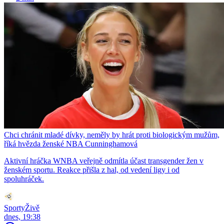
Chci chránit mladé dívky, neměly by hrát proti biologickým mužům,
říká hvězda ženské NBA Cunninghamová
Aktivní hráčka WNBA veřejně odmítla účast transgender žen v
ženském sportu. Reakce přišla z hal, od vedení ligy i od
spoluhráček.
SportyŽivě
dnes, 19:38