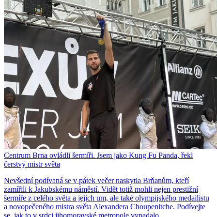
Centrum Brna ovládli šermíři. Jsem jako Kung Fu Panda, řekl
čerstvý mistr světa
Nevšední podívaná se v pátek večer naskytla Brňanům, kteří
zamířili k Jakubskému náměstí. Vidět totiž mohli nejen prestižní
šermíře z celého světa a jejich um, ale také olympijského medailistu
a novopečeného mistra světa Alexandera Choupenitche. Podívejte
se, jak to v srdci jihomoravské metropole vypadalo.