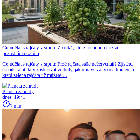
Co udělat s rajčaty v srpnu: 7 kroků, které pomohou dozrát
posledním plodům
Co udělat s rajčaty v srpnu: Proč rajčata stále nečervenají? Zjistěte,
co odstranit, kdy zaštipovat vrcholy, jak upravit zálivku a hnojení a
která zelená rajčata už můžete …
Planeta zahrady
dnes, 19:41
7 min