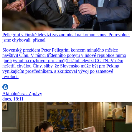
Pellegrini v čínské televizi zavzpomínal na komunismus. Po revoluci
jsme chybovali, přiznal
Slovenský prezident Peter Pellegrini koncem minulého měsíce
navštívil Čínu. V rámci třídenního pobytu v lidové republice mimo
jiné kývnul na rozhovor pro tamější státní televizi CGTN. V něm
nešetřil chválou Číny, sliby, že Slovensko může být pro Peking
vynikajícím prostředníkem, a zkritizoval vývoj po sametové
revoluci.
Aktuálně.cz - Zprávy
dnes, 18:11