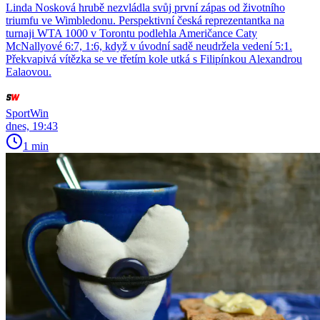
Linda Nosková hrubě nezvládla svůj první zápas od životního
triumfu ve Wimbledonu. Perspektivní česká reprezentantka na
turnaji WTA 1000 v Torontu podlehla Američance Caty
McNallyové 6:7, 1:6, když v úvodní sadě neudržela vedení 5:1.
Překvapivá vítězka se ve třetím kole utká s Filipínkou Alexandrou
Ealaovou.
SportWin
dnes, 19:43
1 min