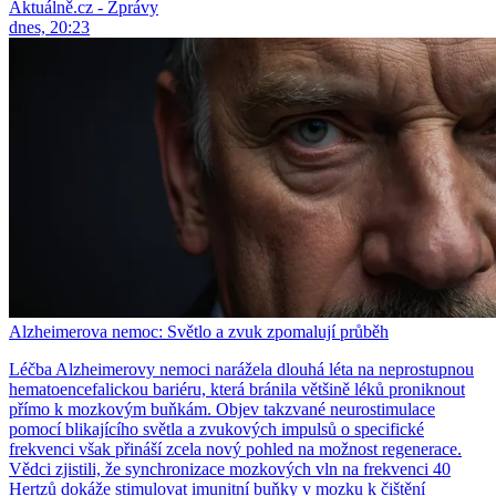
Aktuálně.cz - Zprávy
dnes, 20:23
Alzheimerova nemoc: Světlo a zvuk zpomalují průběh
Léčba Alzheimerovy nemoci narážela dlouhá léta na neprostupnou
hematoencefalickou bariéru, která bránila většině léků proniknout
přímo k mozkovým buňkám. Objev takzvané neurostimulace
pomocí blikajícího světla a zvukových impulsů o specifické
frekvenci však přináší zcela nový pohled na možnost regenerace.
Vědci zjistili, že synchronizace mozkových vln na frekvenci 40
Hertzů dokáže stimulovat imunitní buňky v mozku k čištění