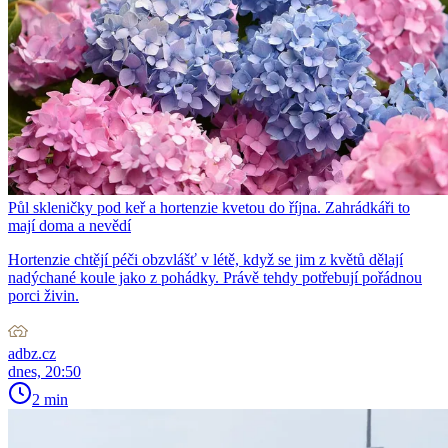
Půl skleničky pod keř a hortenzie kvetou do října. Zahrádkáři to
mají doma a nevědí
Hortenzie chtějí péči obzvlášť v létě, když se jim z květů dělají
nadýchané koule jako z pohádky. Právě tehdy potřebují pořádnou
porci živin.
adbz.cz
dnes, 20:50
2 min