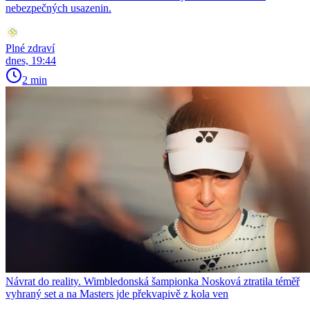
nebezpečných usazenin.
Plné zdraví
dnes, 19:44
2 min
Návrat do reality. Wimbledonská šampionka Nosková ztratila téměř
vyhraný set a na Masters jde překvapivě z kola ven