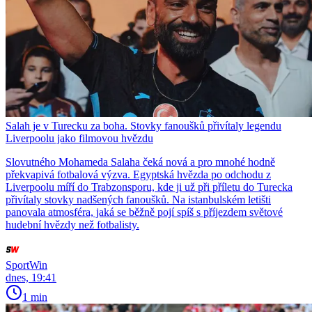
Salah je v Turecku za boha. Stovky fanoušků přivítaly legendu
Liverpoolu jako filmovou hvězdu
Slovutného Mohameda Salaha čeká nová a pro mnohé hodně
překvapivá fotbalová výzva. Egyptská hvězda po odchodu z
Liverpoolu míří do Trabzonsporu, kde ji už při příletu do Turecka
přivítaly stovky nadšených fanoušků. Na istanbulském letišti
panovala atmosféra, jaká se běžně pojí spíš s příjezdem světové
hudební hvězdy než fotbalisty.
SportWin
dnes, 19:41
1 min