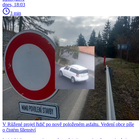
dnes, 18:03
3 min
V Růžené projel řidič po nově položeném asfaltu. Vedení obce píše
o čistém šílenství