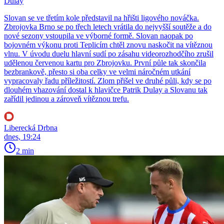
Dulay
Slovan se ve třetím kole představil na hřišti ligového nováčka.
Zbrojovka Brno se po třech letech vrátila do nejvyšší soutěže a do
nové sezony vstoupila ve výborné formě. Slovan naopak po
bojovném výkonu proti Teplicím chtěl znovu naskočit na vítěznou
vlnu. V úvodu duelu hlavní sudí po zásahu videorozhodčího zrušil
udělenou červenou kartu pro Zbrojovku. První půle tak skončila
bezbrankově, přesto si oba celky ve velmi náročném utkání
vypracovaly řadu příležitostí. Zlom přišel ve druhé půli, kdy se po
dlouhém vhazování dostal k hlavičce Patrik Dulay a Slovanu tak
zařídil jedinou a zároveň vítěznou trefu.
Liberecká Drbna
dnes, 19:24
2 min