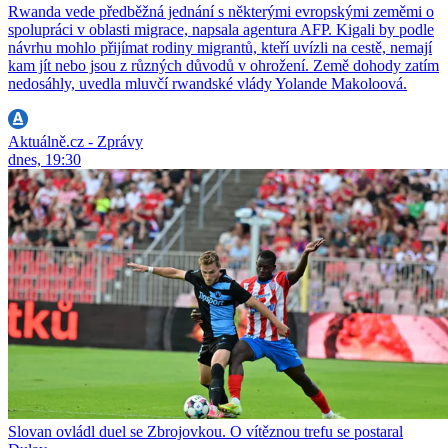
Rwanda vede předběžná jednání s některými evropskými zeměmi o
spolupráci v oblasti migrace, napsala agentura AFP. Kigali by podle
návrhu mohlo přijímat rodiny migrantů, kteří uvízli na cestě, nemají
kam jít nebo jsou z různých důvodů v ohrožení. Země dohody zatím
nedosáhly, uvedla mluvčí rwandské vlády Yolande Makoloová.
Aktuálně.cz - Zprávy
dnes, 19:30
Slovan ovládl duel se Zbrojovkou. O vítěznou trefu se postaral