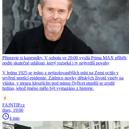
Připravte si kapesníky. V sobotu ve 20:00 vysílá Prima MAX příběh
podle skutečné události, který rozseká i ty nejtvrdší povahy
V lednu 1925 se jedno z nejizolovanějších míst na Zemi ocitlo v
sevření smrtící epidemie. Zatímco stovky dětských životů visely na
vlásku, v mrazu klesajícím pod minus čtyřicet stupňů se zrodil
hrdina, jehož jméno mělo být vymazáno z historie.
FAJNTIP.cz
dnes, 19:00
4 min