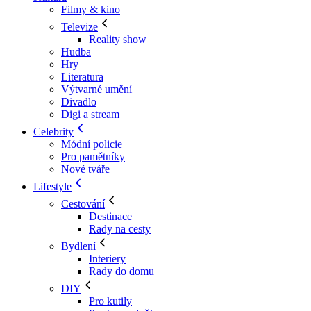
Filmy & kino
Televize
Reality show
Hudba
Hry
Literatura
Výtvarné umění
Divadlo
Digi a stream
Celebrity
Módní policie
Pro pamětníky
Nové tváře
Lifestyle
Cestování
Destinace
Rady na cesty
Bydlení
Interiery
Rady do domu
DIY
Pro kutily