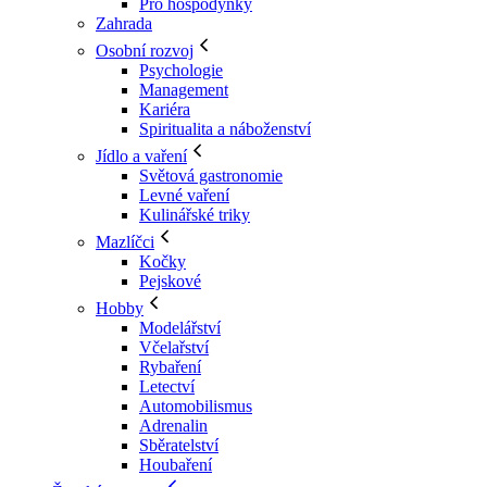
Pro hospodyňky
Zahrada
Osobní rozvoj
Psychologie
Management
Kariéra
Spiritualita a náboženství
Jídlo a vaření
Světová gastronomie
Levné vaření
Kulinářské triky
Mazlíčci
Kočky
Pejskové
Hobby
Modelářství
Včelařství
Rybaření
Letectví
Automobilismus
Adrenalin
Sběratelství
Houbaření