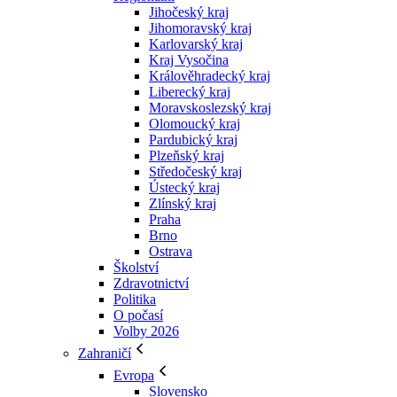
Jihočeský kraj
Jihomoravský kraj
Karlovarský kraj
Kraj Vysočina
Králověhradecký kraj
Liberecký kraj
Moravskoslezský kraj
Olomoucký kraj
Pardubický kraj
Plzeňský kraj
Středočeský kraj
Ústecký kraj
Zlínský kraj
Praha
Brno
Ostrava
Školství
Zdravotnictví
Politika
O počasí
Volby 2026
Zahraničí
Evropa
Slovensko