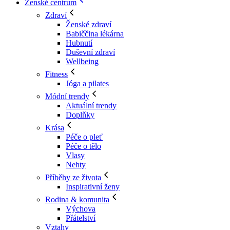
Ženské centrum
Zdraví
Ženské zdraví
Babiččina lékárna
Hubnutí
Duševní zdraví
Wellbeing
Fitness
Jóga a pilates
Módní trendy
Aktuální trendy
Doplňky
Krása
Péče o pleť
Péče o tělo
Vlasy
Nehty
Příběhy ze života
Inspirativní ženy
Rodina & komunita
Výchova
Přátelství
Vztahy