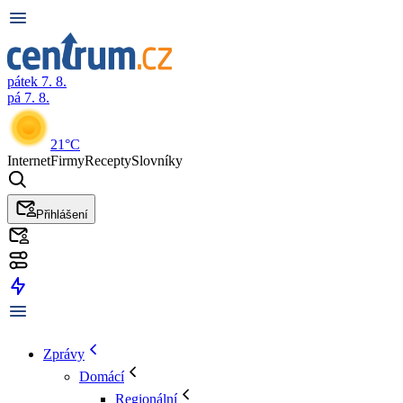
pátek 7. 8.
pá 7. 8.
21°C
Internet
Firmy
Recepty
Slovníky
Přihlášení
Zprávy
Domácí
Regionální