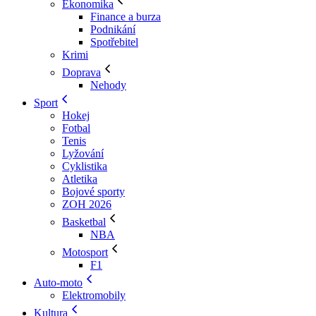
Ekonomika
Finance a burza
Podnikání
Spotřebitel
Krimi
Doprava
Nehody
Sport
Hokej
Fotbal
Tenis
Lyžování
Cyklistika
Atletika
Bojové sporty
ZOH 2026
Basketbal
NBA
Motosport
F1
Auto-moto
Elektromobily
Kultura