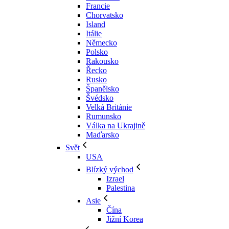
Francie
Chorvatsko
Island
Itálie
Německo
Polsko
Rakousko
Řecko
Rusko
Španělsko
Švédsko
Velká Británie
Rumunsko
Válka na Ukrajině
Maďarsko
Svět
USA
Blízký východ
Izrael
Palestina
Asie
Čína
Jižní Korea