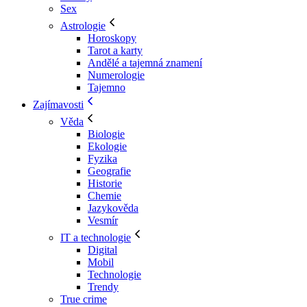
Sex
Astrologie
Horoskopy
Tarot a karty
Andělé a tajemná znamení
Numerologie
Tajemno
Zajímavosti
Věda
Biologie
Ekologie
Fyzika
Geografie
Historie
Chemie
Jazykověda
Vesmír
IT a technologie
Digital
Mobil
Technologie
Trendy
True crime