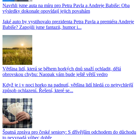
Navrhli jsme auta na míru pro Petra Pavla a Andreje Babiše: Oba
výsledky dokonale opovídají jejich povahám
Jaké auto by vystihovalo prezidenta Petra Pavla a premiéra Andreje
Babiše? Zapojili jsme fantazii, humor i...
Většina lidí, která se během horkých dnů snaží ochladit, dělá
obrovskou chybu: Naopak vám bude ještě větší vedro
Když je i v noci horko na padnutí, většina lidí hledá co nejrychlejší
způsob ochlazení. Řešení, které se...
Špatná zpráva pro české seniory: S dřívějším odchodem do důchodu
to nevypadá vůbec dobře