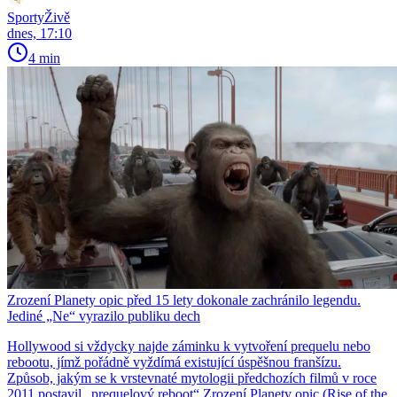
SportyŽivě
dnes, 17:10
4 min
Zrození Planety opic před 15 lety dokonale zachránilo legendu.
Jediné „Ne“ vyrazilo publiku dech
Hollywood si vždycky najde záminku k vytvoření prequelu nebo
rebootu, jímž pořádně vyždímá existující úspěšnou franšízu.
Způsob, jakým se k vrstevnaté mytologii předchozích filmů v roce
2011 postavil „prequelový reboot“ Zrození Planety opic (Rise of the