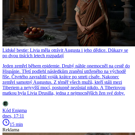
Lidské bestie: Livia měla otrávit Augusta i jeho dědice. Důkazy se
po dvou tisících letech rozpadají
Jeden zemřel během epidemie. Druhý náhle onemocněl na cestě do
Hispánie. Třetí podlehl následkům zranění utrženého na východě
říše. Čtvrtého zavraždil voják krátce po smrti císaře. Nakonec
zemřel samotný Augustus. Z téměř všech mužů, kteří stáli mezi
Tiberiem a nejvyšší mocí, postupně nezůstal nikdo. A Tiberiovou
matkou byla Livia Drusilla, jedna z nejmocnějších žen své doby.
Kód Enigma
dnes, 17:11
15 min
Reklama