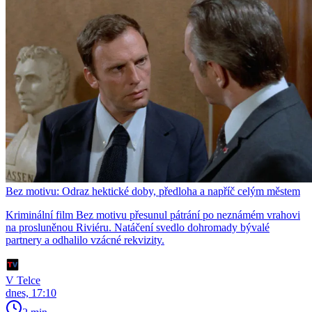
Bez motivu: Odraz hektické doby, předloha a napříč celým městem
Kriminální film Bez motivu přesunul pátrání po neznámém vrahovi
na prosluněnou Riviéru. Natáčení svedlo dohromady bývalé
partnery a odhalilo vzácné rekvizity.
V Telce
dnes, 17:10