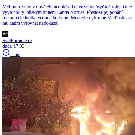
McLaren zatím v nové éře nedokázal navázat na úspěšné roky, které
vyvrcholily loňským titulem Landa Norrise. Přestože jej pohání
pohonná jednotka vedoucího týmu, Mercedesu, kromě Maďarska se
mu zatím vyrovnat nedokázal.
SvětFormule.cz
dnes, 17:03
1 min