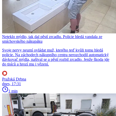
Neteklo mýdlo, tak dal pěstí zrcadlu. Policie hledá vandala ze
smíchovského nákupáku
Svoje nervy neumí ovládat muž, kterého teď kvůli tomu hledá
policie. Na záchodech nákupního centra nerozchodil automatický
dávkovač mýdla, naštval se a pěstí rozbil zrcadlo. Jenže škoda jde
do tisíců a hrozí mu i vězení.
Pražská Drbna
dnes, 17:31
1 min