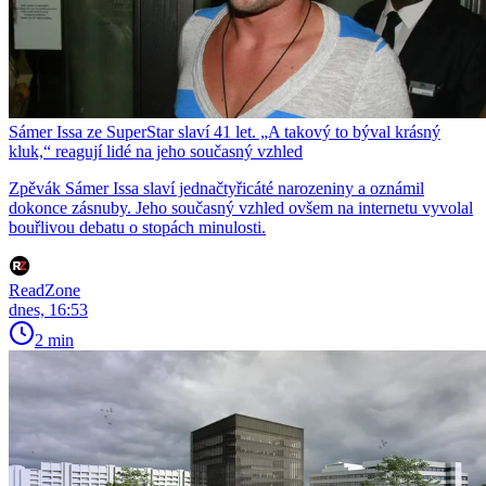
Sámer Issa ze SuperStar slaví 41 let. „A takový to býval krásný
kluk,“ reagují lidé na jeho současný vzhled
Zpěvák Sámer Issa slaví jednačtyřicáté narozeniny a oznámil
dokonce zásnuby. Jeho současný vzhled ovšem na internetu vyvolal
bouřlivou debatu o stopách minulosti.
ReadZone
dnes, 16:53
2 min