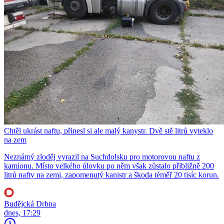
Chtěl ukrást naftu, přinesl si ale malý kanystr. Dvě stě litrů vyteklo
na zem
Neznámý zloděj vyrazil na Suchdolsku pro motorovou naftu z
kamionu. Místo velkého úlovku po něm však zůstalo přibližně 200
litrů nafty na zemi, zapomenutý kanistr a škoda téměř 20 tisíc korun.
Budějcká Drbna
dnes, 17:29