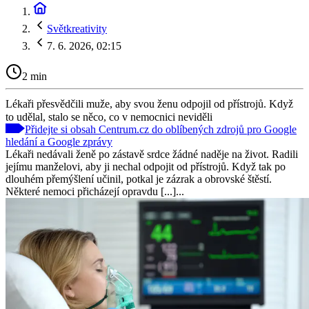
Světkreativity
7. 6. 2026, 02:15
2 min
Lékaři přesvědčili muže, aby svou ženu odpojil od přístrojů. Když
to udělal, stalo se něco, co v nemocnici neviděli
Přidejte si obsah Centrum.cz do oblíbených zdrojů pro Google
hledání a Google zprávy
Lékaři nedávali ženě po zástavě srdce žádné naděje na život. Radili
jejímu manželovi, aby ji nechal odpojit od přístrojů. Když tak po
dlouhém přemýšlení učinil, potkal je zázrak a obrovské štěstí.
Některé nemoci přicházejí opravdu [...]...