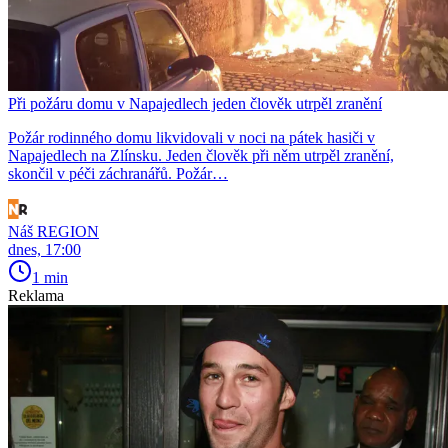
Při požáru domu v Napajedlech jeden člověk utrpěl zranění
Požár rodinného domu likvidovali v noci na pátek hasiči v
Napajedlech na Zlínsku. Jeden člověk při něm utrpěl zranění,
skončil v péči záchranářů. Požár…
Náš REGION
dnes, 17:00
1 min
Reklama