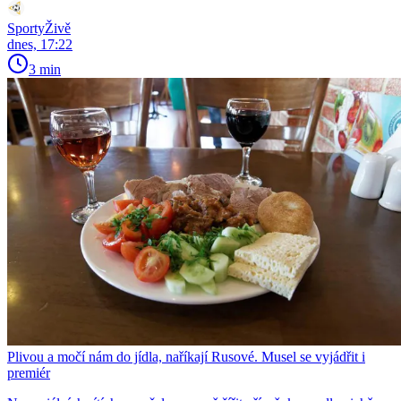
SportyŽivě
dnes, 17:22
3 min
Plivou a močí nám do jídla, naříkají Rusové. Musel se vyjádřit i
premiér