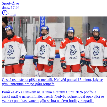
SportyŽivě
dnes, 17:26
4 min
Česká osmnáctka přišla o medaili. Nedvěd popsal 15 minut, kdy se
týmu zhroutila hra po gólu soupeře
Porážka 4:5 s Finskem na Hlinka Gretzky Cupu 2026 pohřbila
české naděje na semifinále. Trenér Nedvěd pojmenoval opakující se
vzorec: po inkasovaném gólu se hra na čtvrt hodiny rozpadla.