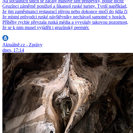
Na sociálních sítích se začaly masově šířit příspěvky, podle nichž
Gruzínci záměrně ponižují a šikanují ruské turisty. Tvrdí například,
že jim zaměstnanci restaurací plivou nebo dokonce močí do jídla či
že místní průvodci ruské návštěvníky nechávají samotné v horách.
Příběhy rychle převzala ruská média a vyvolaly takovou pozornost,
že se k nim musel vyjádřit i gruzínský premiér.
Aktuálně.cz - Zprávy
dnes, 17:14