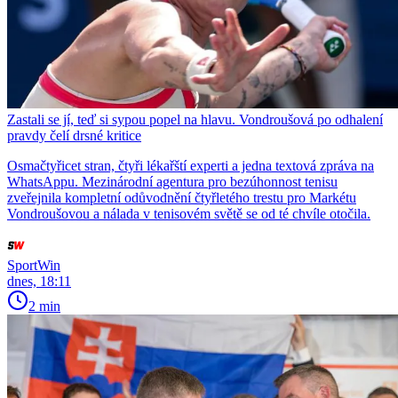
Zastali se jí, teď si sypou popel na hlavu. Vondroušová po odhalení
pravdy čelí drsné kritice
Osmačtyřicet stran, čtyři lékařští experti a jedna textová zpráva na
WhatsAppu. Mezinárodní agentura pro bezúhonnost tenisu
zveřejnila kompletní odůvodnění čtyřletého trestu pro Markétu
Vondroušovou a nálada v tenisovém světě se od té chvíle otočila.
SportWin
dnes, 18:11
2 min