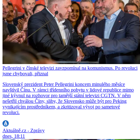
Pellegrini v čínské televizi zavzpomínal na komunismus. Po revoluci
jsme chybovali, přiznal
Slovenský prezident Peter Pellegrini koncem minulého měsíce
navštívil Čínu. V rámci třídenního pobytu v lidové republice mimo
jiné kývnul na rozhovor pro tamější státní televizi CGTN. V něm
nešetřil chválou Číny, sliby, že Slovensko může být pro Peking
vynikajícím prostředníkem, a zkritizoval vývoj po sametové
revoluci.
Aktuálně.cz - Zprávy
dnes, 18:11