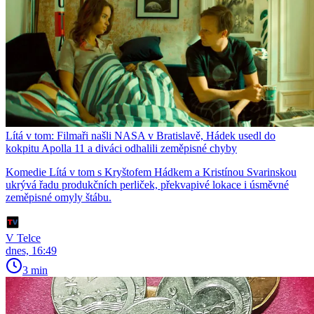
Lítá v tom: Filmaři našli NASA v Bratislavě, Hádek usedl do
kokpitu Apolla 11 a diváci odhalili zeměpisné chyby
Komedie Lítá v tom s Kryštofem Hádkem a Kristínou Svarinskou
ukrývá řadu produkčních perliček, překvapivé lokace i úsměvné
zeměpisné omyly štábu.
V Telce
dnes, 16:49
3 min