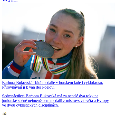
2 min
Barbora Bukovská sbírá medaile v horském kole i cyklokrosu.
Přirovnávají ji k van der Poelovi
Sedmnáctiletá Barbora Bukovská má za necelé dva roky na
juniorské scéně nejméně osm medailí z mistrovství světa a Evropy
ve dvou cyklistických disciplínách.