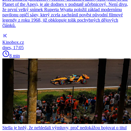
Planet of the Apes), je ale dodnes v podstatě učebnicový. Není divu,
že první velký snímek Ruperta Wyatta položil základ modernímu
pavilonu opičí ságy, který zcela zachránil pověst původní filmové
legendy z roku 1968, již obklopuje tolik pochybných dějových
článků.
Kinobox.cz
dnes, 17:05
8 min
Stella je hrdý, že nehledali výmluvy, proč nedokážou bojovat o titul