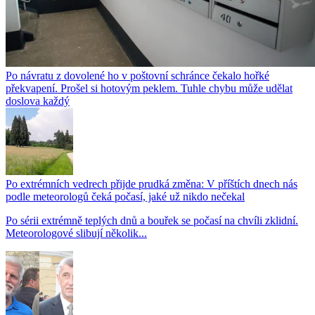
Po návratu z dovolené ho v poštovní schránce čekalo hořké
překvapení. Prošel si hotovým peklem. Tuhle chybu může udělat
doslova každý
Po extrémních vedrech přijde prudká změna: V příštích dnech nás
podle meteorologů čeká počasí, jaké už nikdo nečekal
Po sérii extrémně teplých dnů a bouřek se počasí na chvíli zklidní.
Meteorologové slibují několik...