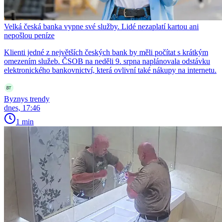
Velká česká banka vypne své služby. Lidé nezaplatí kartou ani
nepošlou peníze
Klienti jedné z největších českých bank by měli počítat s krátkým
omezením služeb. ČSOB na neděli 9. srpna naplánovala odstávku
elektronického bankovnictví, která ovlivní také nákupy na internetu.
Byznys trendy
dnes, 17:46
1 min