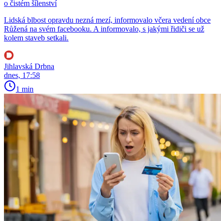
o čistém šílenství
Lidská blbost opravdu nezná mezí, informovalo včera vedení obce
Růžená na svém facebooku. A informovalo, s jakými řidiči se už
kolem staveb setkali.
Jihlavská Drbna
dnes, 17:58
1 min