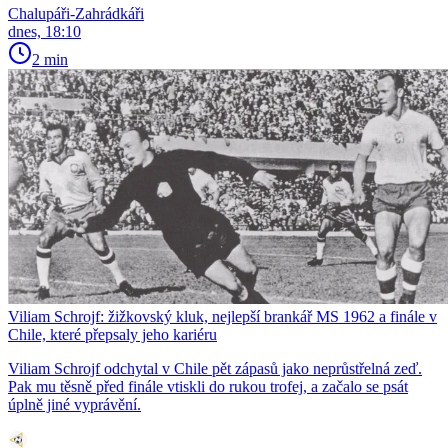
Chalupáři-Zahrádkáři
dnes, 18:10
2 min
Viliam Schrojf: žižkovský kluk, nejlepší brankář MS 1962 a finále v
Chile, které přepsaly jeho kariéru
Viliam Schrojf odchytal v Chile pět zápasů jako neprůstřelná zeď.
Pak mu těsně před finále vtiskli do rukou trofej, a začalo se psát
úplně jiné vyprávění.