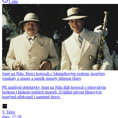
1 min
Smrt na Nilu: Herci bojovali s 54stupňovým vedrem, kostýmy
vznikaly z nouze a parník musely táhnout čluny
Při natáčení detektivky Smrt na Nilu štáb bojoval s obrovským
horkem i hlukem lodních motorů. Zvláštní původ filmových
kostýmů překvapil i samotné herce.
V Telce
dnes, 17:28