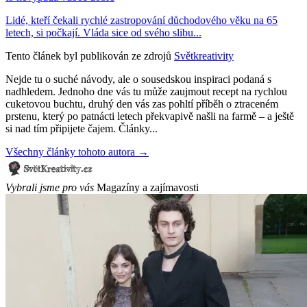
Lidé, kteří čekali rychlé zastropování důchodového věku na 65
letech, si počkají. Vláda sice od svého slibu...
Tento článek byl publikován ze zdrojů
Světkreativity
Nejde tu o suché návody, ale o sousedskou inspiraci podaná s
nadhledem. Jednoho dne vás tu může zaujmout recept na rychlou
cuketovou buchtu, druhý den vás zas pohltí příběh o ztraceném
prstenu, který po patnácti letech překvapivě našli na farmě – a ještě
si nad tím připijete čajem. Články...
Všechny články tohoto autora →
Vybrali jsme pro vás
Magazíny a zajímavosti