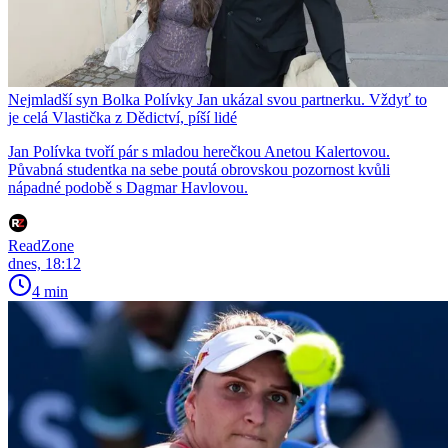
Nejmladší syn Bolka Polívky Jan ukázal svou partnerku. Vždyť to
je celá Vlastička z Dědictví, píší lidé
Jan Polívka tvoří pár s mladou herečkou Anetou Kalertovou.
Půvabná studentka na sebe poutá obrovskou pozornost kvůli
nápadné podobě s Dagmar Havlovou.
ReadZone
dnes, 18:12
4 min