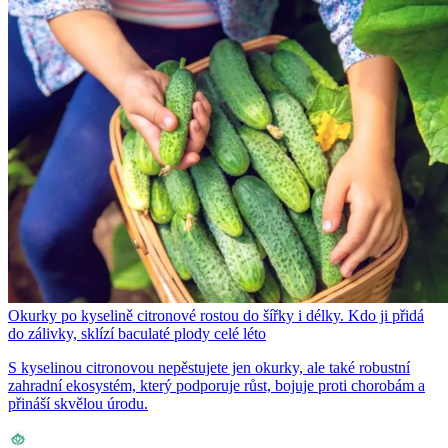
Okurky po kyselině citronové rostou do šířky i délky. Kdo ji přidá
do zálivky, sklízí baculaté plody celé léto
S kyselinou citronovou nepěstujete jen okurky, ale také robustní
zahradní ekosystém, který podporuje růst, bojuje proti chorobám a
přináší skvělou úrodu.