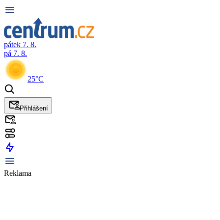
pátek 7. 8.
pá 7. 8.
25°C
Přihlášení
Reklama