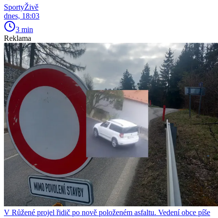
SportyŽivě
dnes, 18:03
3 min
Reklama
V Růžené projel řidič po nově položeném asfaltu. Vedení obce píše