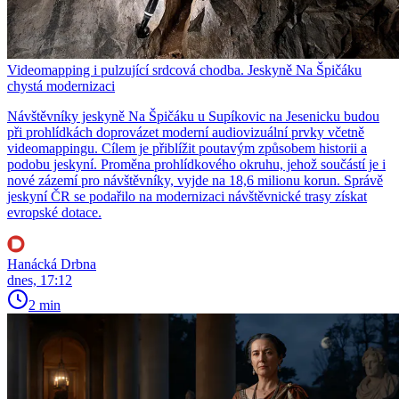
Videomapping i pulzující srdcová chodba. Jeskyně Na Špičáku
chystá modernizaci
Návštěvníky jeskyně Na Špičáku u Supíkovic na Jesenicku budou
při prohlídkách doprovázet moderní audiovizuální prvky včetně
videomappingu. Cílem je přiblížit poutavým způsobem historii a
podobu jeskyní. Proměna prohlídkového okruhu, jehož součástí je i
nové zázemí pro návštěvníky, vyjde na 18,6 milionu korun. Správě
jeskyní ČR se podařilo na modernizaci návštěvnické trasy získat
evropské dotace.
Hanácká Drbna
dnes, 17:12
2 min