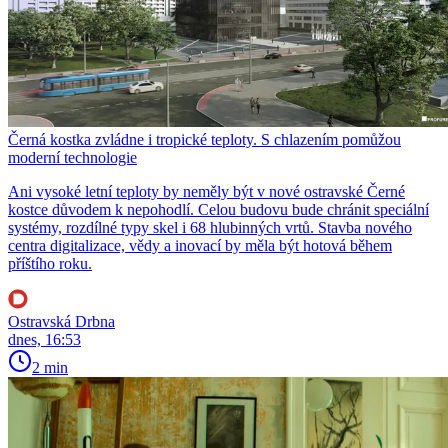
Černá kostka zvládne i tropické teploty. S chlazením pomůžou
moderní technologie
Ani vysoké letní teploty by neměly být v nové ostravské Černé
kostce důvodem k nepohodlí. Celou budovu bude chránit speciální
systémy, rozdílné typy skel i 68 hlubinných vrtů. Stavba nového
centra digitalizace, vědy a inovací by měla být hotová během
příštího roku.
Ostravská Drbna
dnes, 16:53
2 min